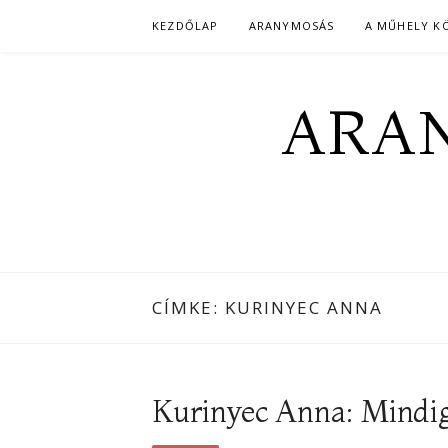
Skip
KEZDŐLAP
ARANYMOSÁS
A MŰHELY K
to
content
ARAN
CÍMKE:
KURINYEC ANNA
Kurinyec Anna: Mindig 