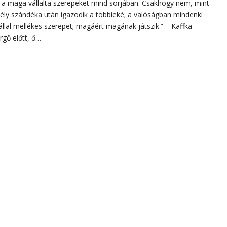
a a maga vállalta szerepeket mind sorjában. Csakhogy nem, mint
mély szándéka után igazodik a többieké; a valóságban mindenki
lal mellékes szerepet; magáért magának játszik.” – Kaffka
rgő előtt, ő…