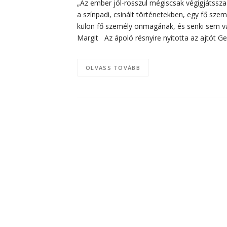
„Az ember jól-rosszul mégiscsak végigjátssz
a színpadi, csinált történetekben, egy fő sze
külön fő személy önmagának, és senki sem vál
Margit Az ápoló résnyire nyitotta az ajtót Ge
OLVASS TOVÁBB