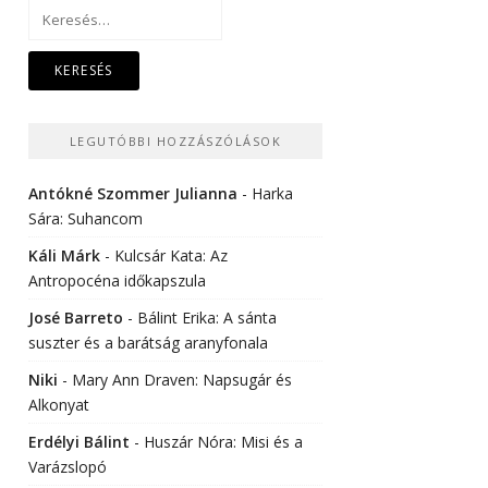
Keresés:
LEGUTÓBBI HOZZÁSZÓLÁSOK
Antókné Szommer Julianna
-
Harka
Sára: Suhancom
Káli Márk
-
Kulcsár Kata: Az
Antropocéna időkapszula
José Barreto
-
Bálint Erika: A sánta
suszter és a barátság aranyfonala
Niki
-
Mary Ann Draven: Napsugár és
Alkonyat
Erdélyi Bálint
-
Huszár Nóra: Misi és a
Varázslopó