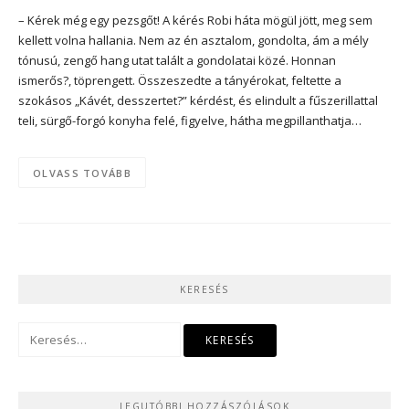
– Kérek még egy pezsgőt! A kérés Robi háta mögül jött, meg sem
kellett volna hallania. Nem az én asztalom, gondolta, ám a mély
tónusú, zengő hang utat talált a gondolatai közé. Honnan
ismerős?, töprengett. Összeszedte a tányérokat, feltette a
szokásos „Kávét, desszertet?” kérdést, és elindult a fűszerillattal
teli, sürgő-forgó konyha felé, figyelve, hátha megpillanthatja…
OLVASS TOVÁBB
KERESÉS
Keresés:
LEGUTÓBBI HOZZÁSZÓLÁSOK