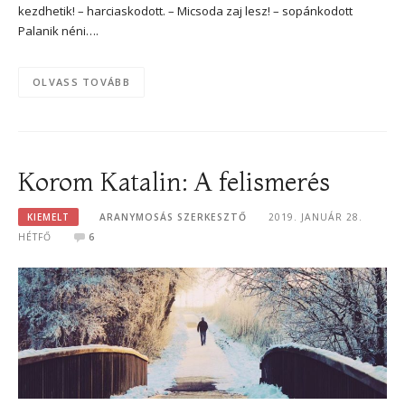
kezdhetik! – harciaskodott. – Micsoda zaj lesz! – sopánkodott
Palanik néni….
OLVASS TOVÁBB
Korom Katalin: A felismerés
KIEMELT
ARANYMOSÁS SZERKESZTŐ
2019. JANUÁR 28.
HÉTFŐ
6