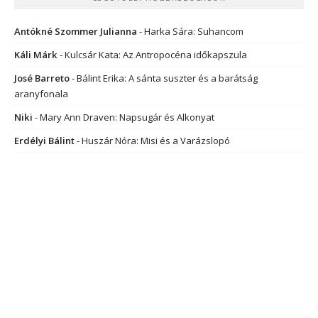
Antókné Szommer Julianna
-
Harka Sára: Suhancom
Káli Márk
-
Kulcsár Kata: Az Antropocéna időkapszula
José Barreto
-
Bálint Erika: A sánta suszter és a barátság
aranyfonala
Niki
-
Mary Ann Draven: Napsugár és Alkonyat
Erdélyi Bálint
-
Huszár Nóra: Misi és a Varázslopó