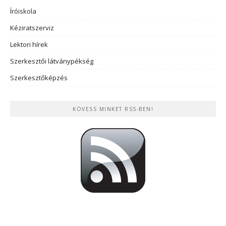
Íróiskola
Kéziratszerviz
Lektori hírek
Szerkesztői látványpékség
Szerkesztőképzés
KÖVESS MINKET RSS-BEN!