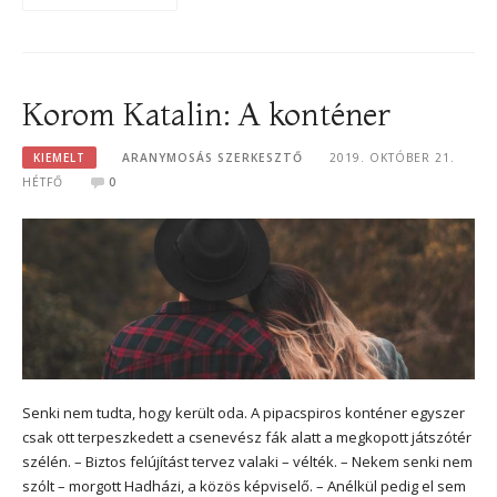
Korom Katalin: A konténer
KIEMELT
ARANYMOSÁS SZERKESZTŐ
2019. OKTÓBER 21.
HÉTFŐ
0
Senki nem tudta, hogy került oda. A pipacspiros konténer egyszer
csak ott terpeszkedett a csenevész fák alatt a megkopott játszótér
szélén. – Biztos felújítást tervez valaki – vélték. – Nekem senki nem
szólt – morgott Hadházi, a közös képviselő. – Anélkül pedig el sem