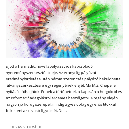
Eljött a harmadik, novellapályázathoz kapcsolódó
nyereményszerkesztés ideje. Az Aranyrög pályázat
eredményhirdetése után három szerencsés pályázó beküldhette
látványszerkesztésre egy regényének elejét. Ma M.Z. Chapelle
nyitását láthatjátok. Ennek a történetnek a kapcsán a horgokról és
az információadagolásról érdemes beszélgetni. A regény elején
nagyon jó horog szerepel, mindig ügyes dolog egy erős titokkal
felkelteni az olvasó figyelmét. De…
OLVASS TOVÁBB