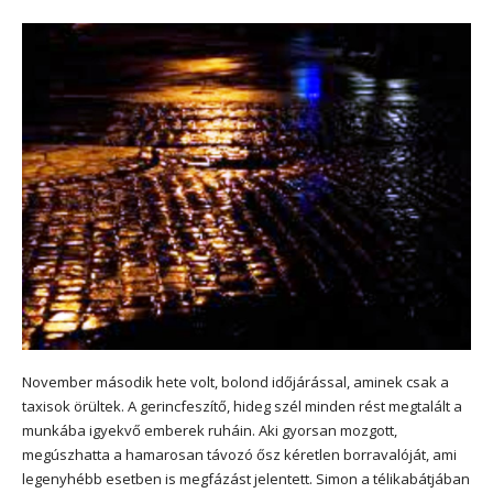
November második hete volt, bolond időjárással, aminek csak a
taxisok örültek. A gerincfeszítő, hideg szél minden rést megtalált a
munkába igyekvő emberek ruháin. Aki gyorsan mozgott,
megúszhatta a hamarosan távozó ősz kéretlen borravalóját, ami
legenyhébb esetben is megfázást jelentett. Simon a télikabátjában