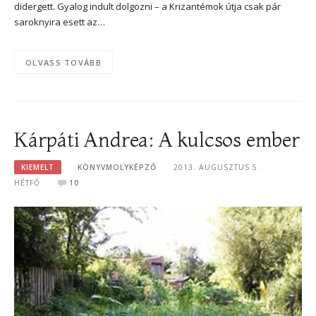
didergett. Gyalog indult dolgozni – a Krizantémok útja csak pár
saroknyira esett az…
OLVASS TOVÁBB
Kárpáti Andrea: A kulcsos ember
KIEMELT
KÖNYVMOLYKÉPZŐ
2013. AUGUSZTUS 5.
HÉTFŐ
10