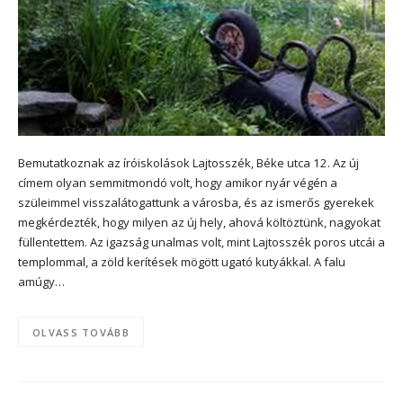
Bemutatkoznak az íróiskolások Lajtosszék, Béke utca 12. Az új
címem olyan semmitmondó volt, hogy amikor nyár végén a
szüleimmel visszalátogattunk a városba, és az ismerős gyerekek
megkérdezték, hogy milyen az új hely, ahová költöztünk, nagyokat
füllentettem. Az igazság unalmas volt, mint Lajtosszék poros utcái a
templommal, a zöld kerítések mögött ugató kutyákkal. A falu
amúgy…
OLVASS TOVÁBB