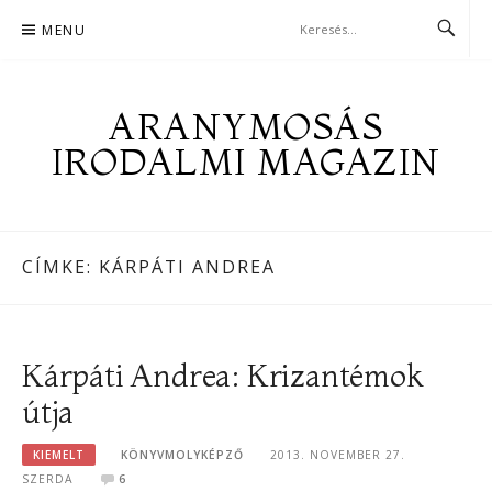
Skip
MENU
to
content
ARANYMOSÁS
IRODALMI MAGAZIN
CÍMKE:
KÁRPÁTI ANDREA
Kárpáti Andrea: Krizantémok
útja
KIEMELT
KÖNYVMOLYKÉPZŐ
2013. NOVEMBER 27.
SZERDA
6