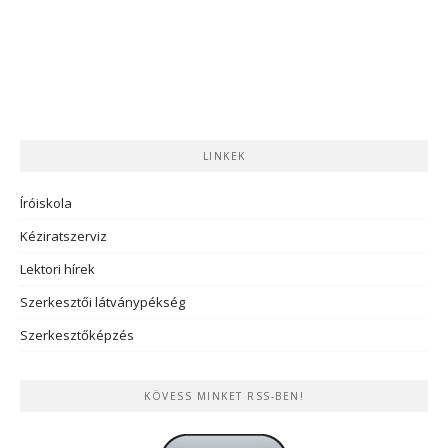
LINKEK
Íróiskola
Kéziratszerviz
Lektori hírek
Szerkesztői látványpékség
Szerkesztőképzés
KÖVESS MINKET RSS-BEN!