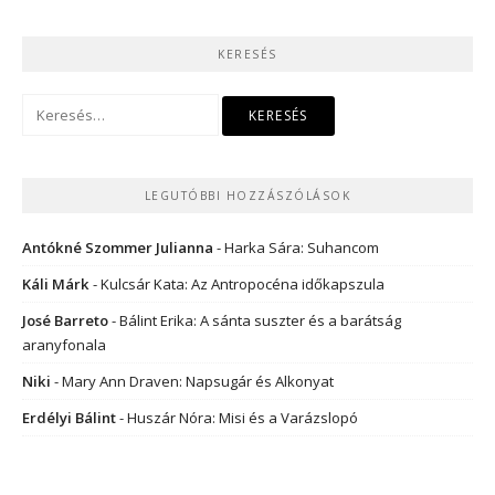
KERESÉS
Keresés:
LEGUTÓBBI HOZZÁSZÓLÁSOK
Antókné Szommer Julianna
-
Harka Sára: Suhancom
Káli Márk
-
Kulcsár Kata: Az Antropocéna időkapszula
José Barreto
-
Bálint Erika: A sánta suszter és a barátság
aranyfonala
Niki
-
Mary Ann Draven: Napsugár és Alkonyat
Erdélyi Bálint
-
Huszár Nóra: Misi és a Varázslopó