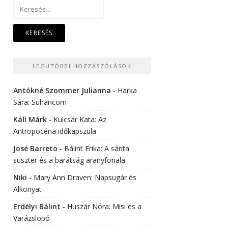
Keresés:
LEGUTÓBBI HOZZÁSZÓLÁSOK
Antókné Szommer Julianna
-
Harka
Sára: Suhancom
Káli Márk
-
Kulcsár Kata: Az
Antropocéna időkapszula
José Barreto
-
Bálint Erika: A sánta
suszter és a barátság aranyfonala
Niki
-
Mary Ann Draven: Napsugár és
Alkonyat
Erdélyi Bálint
-
Huszár Nóra: Misi és a
Varázslopó