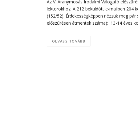
Az V. Aranymosás Irodalmi Válogató előszűrése
lektorokhoz. A 212 beküldött e-mailben 204 k
(152/52). Érdekességképpen nézzük meg pár sta
előszűrésen átmentek száma): 13-14 éves kori
OLVASS TOVÁBB