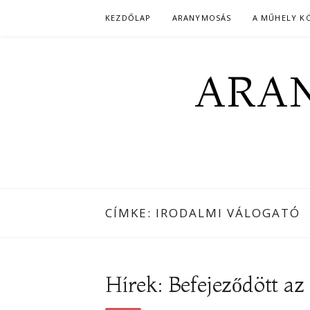
Skip
KEZDŐLAP
ARANYMOSÁS
A MŰHELY K
to
content
ARAN
CÍMKE:
IRODALMI VÁLOGATÓ
Hírek: Befejeződött az