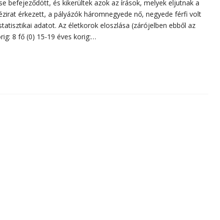
 befejeződött, és kikerültek azok az írások, melyek eljutnak a
ézirat érkezett, a pályázók háromnegyede nő, negyede férfi volt
tisztikai adatot. Az életkorok eloszlása (zárójelben ebből az
g: 8 fő (0) 15-19 éves korig:…