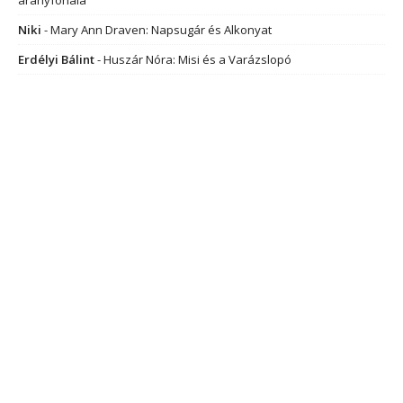
aranyfonala
Niki
-
Mary Ann Draven: Napsugár és Alkonyat
Erdélyi Bálint
-
Huszár Nóra: Misi és a Varázslopó