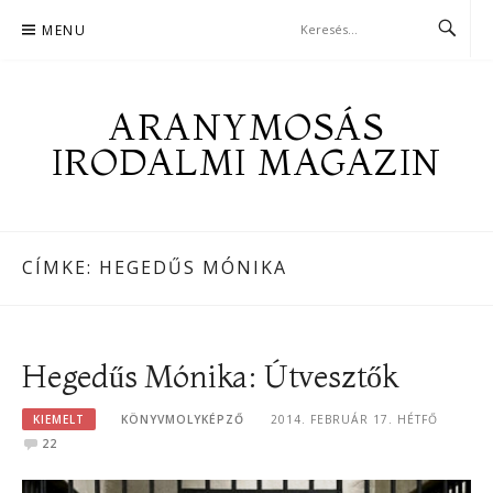
Skip
MENU
to
content
ARANYMOSÁS
IRODALMI MAGAZIN
CÍMKE:
HEGEDŰS MÓNIKA
Hegedűs Mónika: Útvesztők
KIEMELT
KÖNYVMOLYKÉPZŐ
2014. FEBRUÁR 17. HÉTFŐ
22