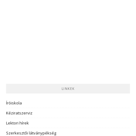
LINKEK
Íróiskola
Kéziratszerviz
Lektori hírek
Szerkesztői látványpékség