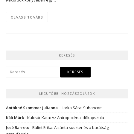
Rekordok könyvében egy…
OLVASS TOVÁBB
KERESÉS
Keresés:
LEGUTÓBBI HOZZÁSZÓLÁSOK
Antókné Szommer Julianna
-
Harka Sára: Suhancom
Káli Márk
-
Kulcsár Kata: Az Antropocéna időkapszula
José Barreto
-
Bálint Erika: A sánta suszter és a barátság