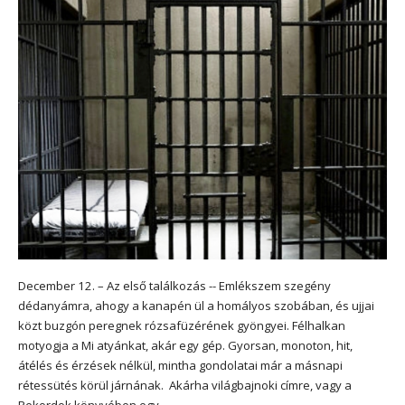
December 12. – Az első találkozás -­­- Emlékszem szegény
dédanyámra, ahogy a kanapén ül a homályos szobában, és ujjai
közt buzgón peregnek rózsafüzérének gyöngyei. Félhalkan
motyogja a Mi atyánkat, akár egy gép. Gyorsan, monoton, hit,
átélés és érzések nélkül, mintha gondolatai már a másnapi
rétessütés körül járnának. Akárha világbajnoki címre, vagy a