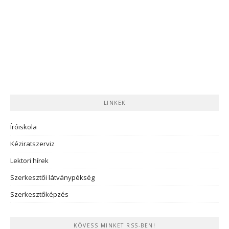
LINKEK
Íróiskola
Kéziratszerviz
Lektori hírek
Szerkesztői látványpékség
Szerkesztőképzés
KÖVESS MINKET RSS-BEN!