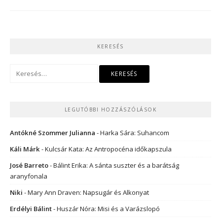
KERESÉS
Keresés:
LEGUTÓBBI HOZZÁSZÓLÁSOK
Antókné Szommer Julianna
-
Harka Sára: Suhancom
Káli Márk
-
Kulcsár Kata: Az Antropocéna időkapszula
José Barreto
-
Bálint Erika: A sánta suszter és a barátság
aranyfonala
Niki
-
Mary Ann Draven: Napsugár és Alkonyat
Erdélyi Bálint
-
Huszár Nóra: Misi és a Varázslopó