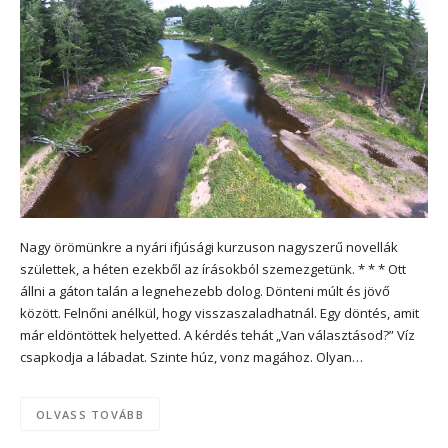
Nagy örömünkre a nyári ifjúsági kurzuson nagyszerű novellák
születtek, a héten ezekből az írásokból szemezgetünk. * * * Ott
állni a gáton talán a legnehezebb dolog. Dönteni múlt és jövő
között. Felnőni anélkül, hogy visszaszaladhatnál. Egy döntés, amit
már eldöntöttek helyetted. A kérdés tehát „Van választásod?” Víz
csapkodja a lábadat. Szinte húz, vonz magához. Olyan…
OLVASS TOVÁBB