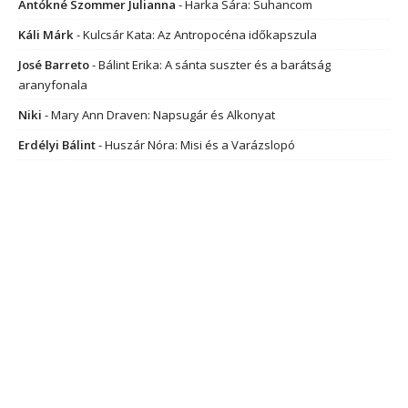
Antókné Szommer Julianna
-
Harka Sára: Suhancom
Káli Márk
-
Kulcsár Kata: Az Antropocéna időkapszula
José Barreto
-
Bálint Erika: A sánta suszter és a barátság
aranyfonala
Niki
-
Mary Ann Draven: Napsugár és Alkonyat
Erdélyi Bálint
-
Huszár Nóra: Misi és a Varázslopó