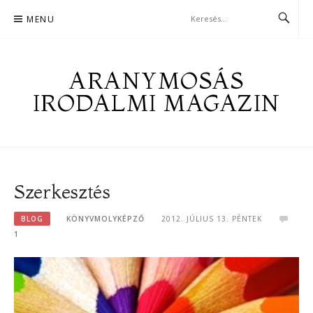
Skip
MENU
to
content
ARANYMOSÁS
IRODALMI MAGAZIN
Szerkesztés
BLOG
KÖNYVMOLYKÉPZŐ
2012. JÚLIUS 13. PÉNTEK
1