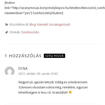
[button
link=”http://aranymosas.konyvmolykepzo.hu/letoltes/Messzirol_szerk
newwindow=”yes”] Szerkesztés[/button]
Közzétéve itt:
Blog
,
Kiemelt
,
Uncategorized
Címkék:
Szerkesztés
1 HOZZÁSZÓLÁS
SZÓLJ HOZZÁ
DINA
szerint:
2013. október 30. szerda 15:43
Nagyon jó, igazán tetszik. Eddig ez a kedvencem.
Szívesen olvastam volna még, remélem, egyszer
lehetőségem is lesz rá. Gratulálok!