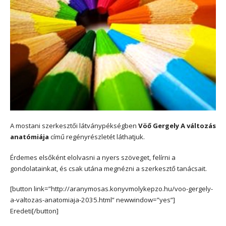
A mostani szerkesztői látványpékségben
Vöő Gergely A változás
anatómiája
című regényrészletét láthatjuk.
Érdemes elsőként elolvasni a nyers szöveget, felírni a
gondolatainkat, és csak utána megnézni a szerkesztő tanácsait.
[button link=”http://aranymosas.konyvmolykepzo.hu/voo-gergely-
a-valtozas-anatomiaja-2035.html” newwindow=”yes”]
Eredeti[/button]