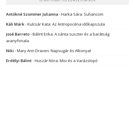
Antókné Szommer Julianna
-
Harka Sára: Suhancom
Káli Márk
-
Kulcsár Kata: Az Antropocéna időkapszula
José Barreto
-
Bálint Erika: A sánta suszter és a barátság
aranyfonala
Niki
-
Mary Ann Draven: Napsugár és Alkonyat
Erdélyi Bálint
-
Huszár Nóra: Misi és a Varázslopó