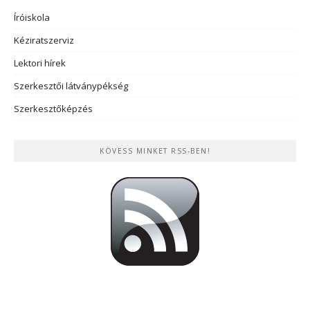
Íróiskola
Kéziratszerviz
Lektori hírek
Szerkesztői látványpékség
Szerkesztőképzés
KÖVESS MINKET RSS-BEN!