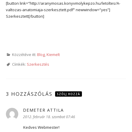
[button link=”http://aranymosas.konyvmolykepzo.hu/letoltes/A-
valtozas-anatomiaja-szerkesztett.pdf” newwindow=”yes”]
Szerkesztett[/button]
Közzétéve itt:
Blog
,
Kiemelt
Címkék:
Szerkesztés
3 HOZZÁSZÓLÁS
SZÓLJ HOZZÁ
DEMETER ATTILA
szerint:
2012. február 18. szombat 07:46
Kedves Webmester!