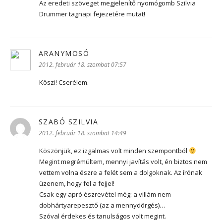
Az eredeti szöveget megjelenítő nyomógomb Szilvia
Drummer tagnapi fejezetére mutat!
ARANYMOSÓ
szerint:
2012. február 18. szombat 07:57
Köszi! Cserélem.
SZABÓ SZILVIA
szerint:
2012. február 18. szombat 14:49
Köszönjük, ez izgalmas volt minden szempontból
Megint megrémültem, mennyi javítás volt, én biztos nem
vettem volna észre a felét sem a dolgoknak. Az írónak
üzenem, hogy fel a fejjel!
Csak egy apró észrevétel még: a villám nem
dobhártyarepesztő (az a mennydörgés)…
Szóval érdekes és tanulságos volt megint.