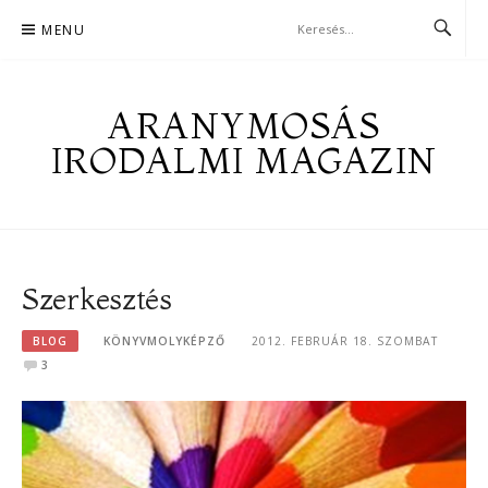
Skip
MENU
to
content
ARANYMOSÁS
IRODALMI MAGAZIN
Szerkesztés
BLOG
KÖNYVMOLYKÉPZŐ
2012. FEBRUÁR 18. SZOMBAT
3