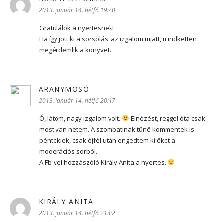
2013. január 14. hétfő 19:40
Gratulálok a nyertesnek!
Ha így jött ki a sorsolás, az izgalom miatt, mindketten
megérdemlik a könyvet.
ARANYMOSÓ
szerint:
2013. január 14. hétfő 20:17
Ó, látom, nagy izgalom volt.
Elnézést, reggel óta csak
most van netem. A szombatinak tűnő kommentek is
péntekiek, csak éjfél után engedtem ki őket a
moderációs sorból.
A Fb-vel hozzászóló Király Anita a nyertes.
KIRÁLY ANITA
szerint:
2013. január 14. hétfő 21:02