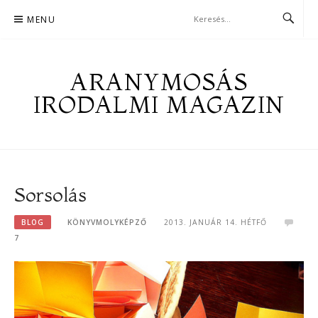
Skip
MENU
to
content
ARANYMOSÁS
IRODALMI MAGAZIN
Sorsolás
BLOG
KÖNYVMOLYKÉPZŐ
2013. JANUÁR 14. HÉTFŐ
7