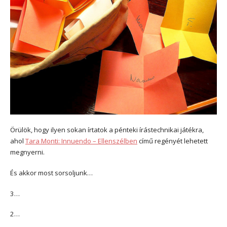
Örülök, hogy ilyen sokan írtatok a pénteki írástechnikai játékra,
ahol
Tara Monti: Innuendo – Ellenszélben
című regényét lehetett
megnyerni.
És akkor most sorsoljunk…
3…
2…