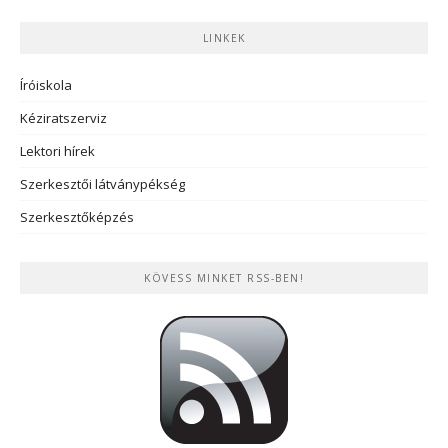
LINKEK
Íróiskola
Kéziratszerviz
Lektori hírek
Szerkesztői látványpékség
Szerkesztőképzés
KÖVESS MINKET RSS-BEN!