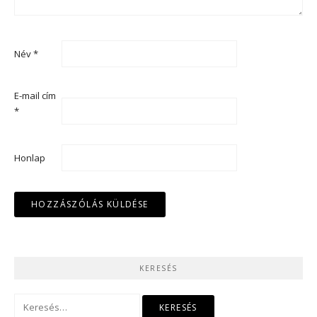
Név
*
E-mail cím
*
Honlap
KERESÉS
Keresés: