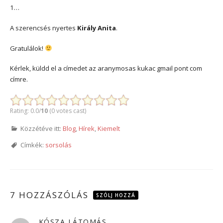
1…
A szerencsés nyertes
Király Anita
.
Gratulálok!
Kérlek, küldd el a címedet az aranymosas kukac gmail pont com
címre.
Rating: 0.0/
10
(0 votes cast)
Közzétéve itt:
Blog
,
Hírek
,
Kiemelt
Címkék:
sorsolás
7 HOZZÁSZÓLÁS
SZÓLJ HOZZÁ
KÓSZA LÁTOMÁS
szerint: