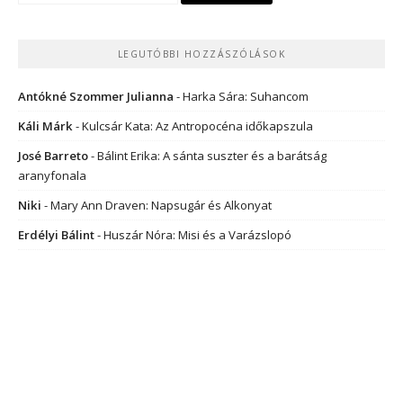
LEGUTÓBBI HOZZÁSZÓLÁSOK
Antókné Szommer Julianna
-
Harka Sára: Suhancom
Káli Márk
-
Kulcsár Kata: Az Antropocéna időkapszula
José Barreto
-
Bálint Erika: A sánta suszter és a barátság
aranyfonala
Niki
-
Mary Ann Draven: Napsugár és Alkonyat
Erdélyi Bálint
-
Huszár Nóra: Misi és a Varázslopó