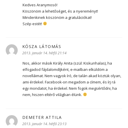
Kedves Aranymosó!
Köszönöm a lehetőséget, és a nyereményt!
Mindenkinek köszönöm a gratulációkat!
Szép estét!
KÓSZA LÁTOMÁS
szerint:
2013. január 14. hétfő 21:14
Nos, akkor másik Király Anita (szül: Kiskunhalas), ha
elfogadod fájdalomdíjként, e-mailban elküldöm a
novelláimat. Nem vagyok író, de talán akad köztük olyan,
ami érdekel. Facebook-on megadom a címem, és írj rá
egy mondatot, ha érdekel. Nem fogok megsértődni, ha
nem, hiszen eltérő világban élünk.
DEMETER ATTILA
szerint:
2013. január 14. hétfő 23:13