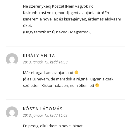
Ne szerénykedj Kósza! (Nem vagyok író!)
Kiskunhalasi Anita, mondj igent az ajánlatára! Én
ismerem a novelláit és kisregényeit, érdemes elolvasni
őket.
(Hogy tetszik az új neved? Megtartod?)
KIRÁLY ANITA
szerint:
2013. január 15. kedd 14:58
Már elfogadtam az ajánlatot
Jó az új nevem, de maradok a réginél, ugyanis csak
születtem Kiskunhalason, nem éltem ott
KÓSZA LÁTOMÁS
szerint:
2013. január 15. kedd 16:09
Én pedig, elküldtem a novelláimat.