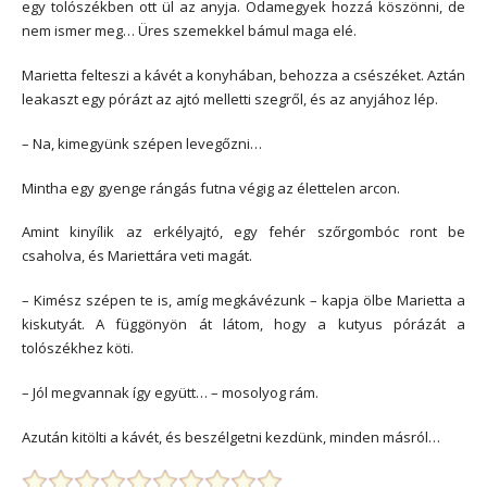
egy tolószékben ott ül az anyja. Odamegyek hozzá köszönni, de
nem ismer meg… Üres szemekkel bámul maga elé.
Marietta felteszi a kávét a konyhában, behozza a csészéket. Aztán
leakaszt egy pórázt az ajtó melletti szegről, és az anyjához lép.
– Na, kimegyünk szépen levegőzni…
Mintha egy gyenge rángás futna végig az élettelen arcon.
Amint kinyílik az erkélyajtó, egy fehér szőrgombóc ront be
csaholva, és Mariettára veti magát.
– Kimész szépen te is, amíg megkávézunk – kapja ölbe Marietta a
kiskutyát. A függönyön át látom, hogy a kutyus pórázát a
tolószékhez köti.
– Jól megvannak így együtt… – mosolyog rám.
Azután kitölti a kávét, és beszélgetni kezdünk, minden másról…