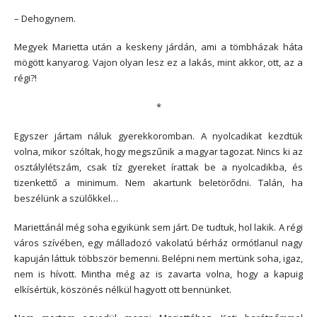
– Dehogynem.
Megyek Marietta után a keskeny járdán, ami a tömbházak háta
mögött kanyarog. Vajon olyan lesz ez a lakás, mint akkor, ott, az a
régi?!
*
Egyszer jártam náluk gyerekkoromban. A nyolcadikat kezdtük
volna, mikor szóltak, hogy megszűnik a magyar tagozat. Nincs ki az
osztálylétszám, csak tíz gyereket írattak be a nyolcadikba, és
tizenkettő a minimum. Nem akartunk beletörődni. Talán, ha
beszélünk a szülőkkel…
Mariettánál még soha egyikünk sem járt. De tudtuk, hol lakik. A régi
város szívében, egy málladozó vakolatú bérház ormótlanul nagy
kapuján láttuk többször bemenni. Belépni nem mertünk soha, igaz,
nem is hívott. Mintha még az is zavarta volna, hogy a kapuig
elkísértük, köszönés nélkül hagyott ott bennünket.