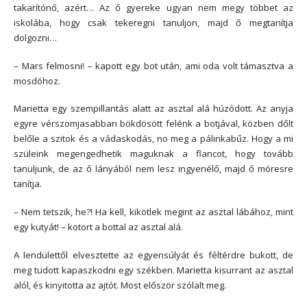
takarítónő, azért… Az ő gyereke ugyan nem megy többet az
iskolába, hogy csak tekeregni tanuljon, majd ő megtanítja
dolgozni…
– Mars felmosni! – kapott egy bot után, ami oda volt támasztva a
mosdóhoz.
Marietta egy szempillantás alatt az asztal alá húzódott. Az anyja
egyre vérszomjasabban bökdösött felénk a botjával, közben dőlt
belőle a szitok és a vádaskodás, no meg a pálinkabűz. Hogy a mi
szüleink megengedhetik maguknak a flancot, hogy tovább
tanuljunk, de az ő lányából nem lesz ingyenélő, majd ő móresre
tanítja.
– Nem tetszik, he?! Ha kell, kikötlek megint az asztal lábához, mint
egy kutyát! – kotort a bottal az asztal alá.
A lendülettől elvesztette az egyensúlyát és féltérdre bukott, de
meg tudott kapaszkodni egy székben. Marietta kisurrant az asztal
alól, és kinyitotta az ajtót. Most először szólalt meg.