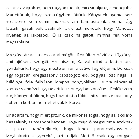
Álltunk az ajtóban, nem nagyon tudtuk, mit csináljunk, elmondjuk-e
Mariettának, hogy iskola-ügyben jöttünk. Könyvnek nyoma sem
volt sehol, sem semmi másnak, ami tanulásra utalt volna. Úgy
látszik igazuk volt azoknak, akik azt mondták, hogy Mariettát
kivették az iskolából. Ő is csak hallgatott, mintha félt volna
megszólalni.
Mozgás támadt a deszkafal mögött. Rémülten néztük a függönyt,
ami ajtóként szolgált. Azt hiszem, Katival mind a ketten arra
gondoltunk, hogy egy meztelen roma csávó fog előjönni. De csak
egy fogatlan öregasszony csoszogott elő, boglyas, ősz hajjal, a
hálóinge fölé felhúzott lompos pongyolában. Durva ráncaival,
gonosz szemével úgy nézett ki, mint egy boszorkány… Emlékszem,
megkönnyebbültem, hogy hazudott a földszinti szomszédasszony,
ebben a korban nem lehet valaki kurva…
Elhadartam, hogy miért jöttünk, de mikor felfogta, hogy az iskoláról
beszélünk, szitkozódni kezdett. Hogy majd ő megmutatja azoknak
a puccos tanárnőknek, hogy kinek parancsolgassanak!
Megbuktatni a gyerekét, azt tudják! Mert ő csak egy rongyos