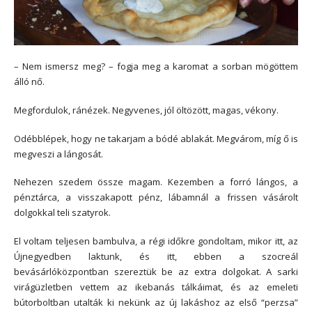
– Nem ismersz meg? – fogja meg a karomat a sorban mögöttem
álló nő.
Megfordulok, ránézek. Negyvenes, jól öltözött, magas, vékony.
Odébblépek, hogy ne takarjam a bódé ablakát. Megvárom, míg ő is
megveszi a lángosát.
Nehezen szedem össze magam. Kezemben a forró lángos, a
pénztárca, a visszakapott pénz, lábamnál a frissen vásárolt
dolgokkal teli szatyrok.
El voltam teljesen bambulva, a régi időkre gondoltam, mikor itt, az
Újnegyedben laktunk, és itt, ebben a szocreál
bevásárlóközpontban szereztük be az extra dolgokat. A sarki
virágüzletben vettem az ikebanás tálkáimat, és az emeleti
bútorboltban utalták ki nekünk az új lakáshoz az első “perzsa”