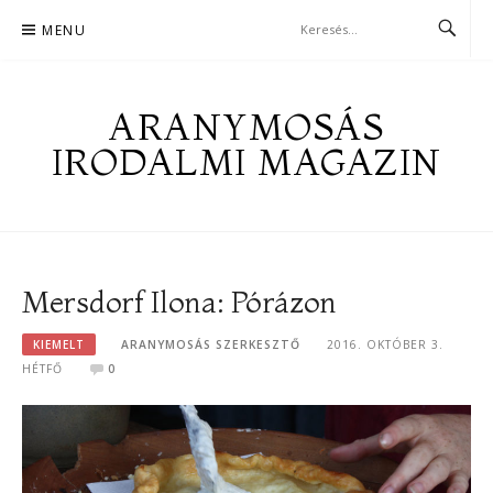
Skip
MENU
to
content
ARANYMOSÁS
IRODALMI MAGAZIN
Mersdorf Ilona: Pórázon
KIEMELT
ARANYMOSÁS SZERKESZTŐ
2016. OKTÓBER 3.
HÉTFŐ
0