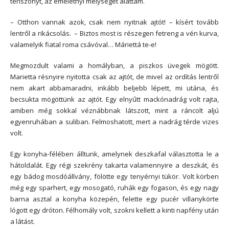
tériszonyt, az emeletnyi mélységet alattam.
– Otthon vannak azok, csak nem nyitnak ajtót! – kísért tovább
lentről a rikácsolás. – Biztos most is részegen fetreng a vén kurva,
valamelyik fiatal roma csávóval… Máriettá te-e!
Megmozdult valami a homályban, a piszkos üvegek mögött.
Marietta résnyire nyitotta csak az ajtót, de mivel az ordítás lentről
nem akart abbamaradni, inkább beljebb lépett, mi utána, és
becsukta mögöttünk az ajtót. Egy elnyűtt mackónadrág volt rajta,
amiben még sokkal véznábbnak látszott, mint a ráncolt aljú
egyenruhában a suliban. Felmoshatott, mert a nadrág térde vizes
volt.
Egy konyha-félében álltunk, amelynek deszkafal választotta le a
hátoldalát. Egy régi szekrény takarta valamennyire a deszkát, és
egy bádog mosdóállvány, fölötte egy tenyérnyi tükör. Volt körben
még egy sparhert, egy mosogató, ruhák egy fogason, és egy nagy
barna asztal a konyha közepén, felette egy pucér villanykörte
lógott egy dróton. Félhomály volt, szokni kellett a kinti napfény után
a látást.