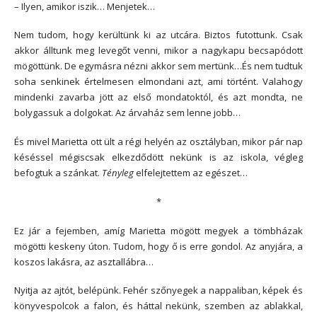
– Ilyen, amikor iszik… Menjetek…
Nem tudom, hogy kerültünk ki az utcára. Biztos futottunk. Csak
akkor álltunk meg levegőt venni, mikor a nagykapu becsapódott
mögöttünk. De egymásra nézni akkor sem mertünk…És nem tudtuk
soha senkinek értelmesen elmondani azt, ami történt. Valahogy
mindenki zavarba jött az első mondatoktól, és azt mondta, ne
bolygassuk a dolgokat. Az árvaház sem lenne jobb…
És mivel Marietta ott ült a régi helyén az osztályban, mikor pár nap
késéssel mégiscsak elkezdődött nekünk is az iskola, végleg
befogtuk a szánkat.
Tényleg
elfelejtettem az egészet…
*
Ez jár a fejemben, amíg Marietta mögött megyek a tömbházak
mögötti keskeny úton. Tudom, hogy ő is erre gondol. Az anyjára, a
koszos lakásra, az asztallábra…
Nyitja az ajtót, belépünk. Fehér szőnyegek a nappaliban, képek és
könyvespolcok a falon, és háttal nekünk, szemben az ablakkal,