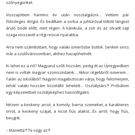
szőnyegünket.
Visszajöttem harminc év után nosztalgiázni… Vettem pár
fölösleges dolgot. És beálltam a sorba a juhtúróval töltött lángost
áruló bódé előtt, mint régen. A kánikula, a zsír és az olvadt sajt
szaga visszavitt a régi resicai nyarakba.
Arra nem számítottam, hogy valaki ismerősbe botlok. Senkim sincs
már a szülővárosomban, akihez hazajöhetnék.
Ki lehet ez a nő? Magyarul szólt hozzám, pedig itt az Újnegyedben
nem is voltak magyar szomszédaink… Akkor régebbről ismerem…
Talán az iskolából? Nagyon magabiztosan várja, hogy felismerjem,
tehát valaki hozzám közelálló lehetett… Osztálytárs?! Próbálom
egy képzeletbeli osztályképhez hasonlítgatni.
Nézem a keskeny arcot, a komoly, barna szemeket, a karakteres
orrot, a keskeny szájat, a kicsit fiús alakot…És arról, hogy fiús,
beugrik.
– Marietta?! Te vagy az?!