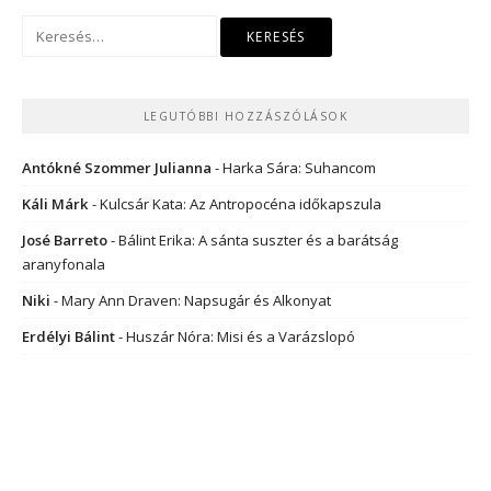
Keresés:
LEGUTÓBBI HOZZÁSZÓLÁSOK
Antókné Szommer Julianna
-
Harka Sára: Suhancom
Káli Márk
-
Kulcsár Kata: Az Antropocéna időkapszula
José Barreto
-
Bálint Erika: A sánta suszter és a barátság
aranyfonala
Niki
-
Mary Ann Draven: Napsugár és Alkonyat
Erdélyi Bálint
-
Huszár Nóra: Misi és a Varázslopó