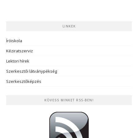
LINKEK
Íróiskola
Kéziratszerviz
Lektori hírek
Szerkesztői látványpékség
Szerkesztőképzés
KÖVESS MINKET RSS-BEN!