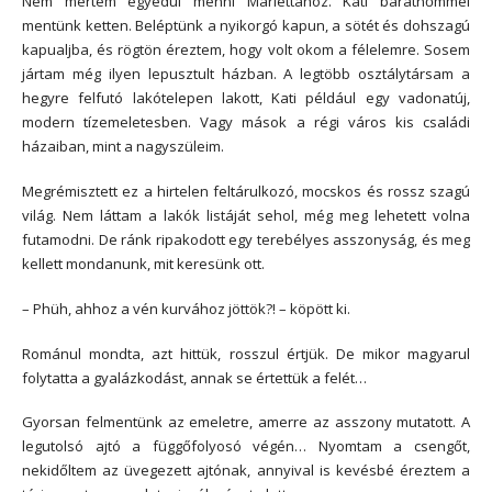
Nem mertem egyedül menni Mariettához. Kati barátnőmmel
mentünk ketten. Beléptünk a nyikorgó kapun, a sötét és dohszagú
kapualjba, és rögtön éreztem, hogy volt okom a félelemre. Sosem
jártam még ilyen lepusztult házban. A legtöbb osztálytársam a
hegyre felfutó lakótelepen lakott, Kati például egy vadonatúj,
modern tízemeletesben. Vagy mások a régi város kis családi
házaiban, mint a nagyszüleim.
Megrémisztett ez a hirtelen feltárulkozó, mocskos és rossz szagú
világ. Nem láttam a lakók listáját sehol, még meg lehetett volna
futamodni. De ránk ripakodott egy terebélyes asszonyság, és meg
kellett mondanunk, mit keresünk ott.
– Phüh, ahhoz a vén kurvához jöttök?! – köpött ki.
Románul mondta, azt hittük, rosszul értjük. De mikor magyarul
folytatta a gyalázkodást, annak se értettük a felét…
Gyorsan felmentünk az emeletre, amerre az asszony mutatott. A
legutolsó ajtó a függőfolyosó végén… Nyomtam a csengőt,
nekidőltem az üvegezett ajtónak, annyival is kevésbé éreztem a