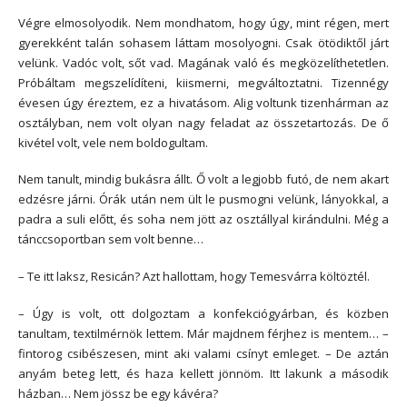
Végre elmosolyodik. Nem mondhatom, hogy úgy, mint régen, mert
gyerekként talán sohasem láttam mosolyogni. Csak ötödiktől járt
velünk. Vadóc volt, sőt vad. Magának való és megközelíthetetlen.
Próbáltam megszelídíteni, kiismerni, megváltoztatni. Tizennégy
évesen úgy éreztem, ez a hivatásom. Alig voltunk tizenhárman az
osztályban, nem volt olyan nagy feladat az összetartozás. De ő
kivétel volt, vele nem boldogultam.
Nem tanult, mindig bukásra állt. Ő volt a legjobb futó, de nem akart
edzésre járni. Órák után nem ült le pusmogni velünk, lányokkal, a
padra a suli előtt, és soha nem jött az osztállyal kirándulni. Még a
tánccsoportban sem volt benne…
– Te itt laksz, Resicán? Azt hallottam, hogy Temesvárra költöztél.
– Úgy is volt, ott dolgoztam a konfekciógyárban, és közben
tanultam, textilmérnök lettem. Már majdnem férjhez is mentem… –
fintorog csibészesen, mint aki valami csínyt emleget. – De aztán
anyám beteg lett, és haza kellett jönnöm. Itt lakunk a második
házban… Nem jössz be egy kávéra?