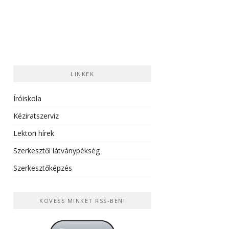
LINKEK
Íróiskola
Kéziratszerviz
Lektori hírek
Szerkesztői látványpékség
Szerkesztőképzés
KÖVESS MINKET RSS-BEN!