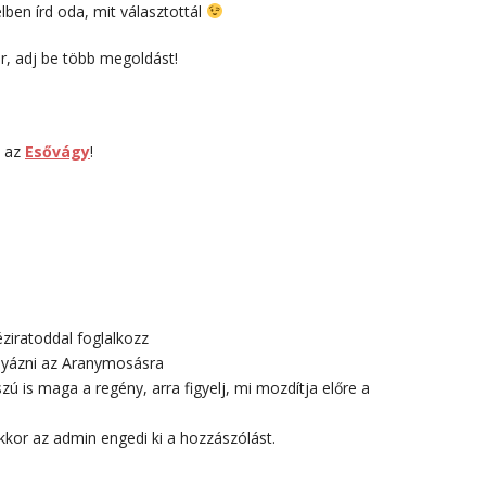
elben írd oda, mit választottál
r, adj be több megoldást!
, az
Esővágy
!
éziratoddal foglalkozz
ályázni az Aranymosásra
zú is maga a regény, arra figyelj, mi mozdítja előre a
kkor az admin engedi ki a hozzászólást.