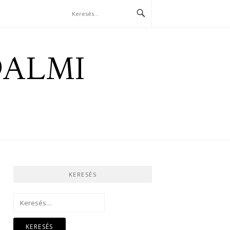
DALMI
KERESÉS
Keresés: