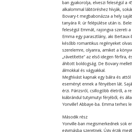
ban gyakorolja, elveszi feleségül a 
alkalommal lábtöréshez hívják, sokái
Bovary-t megbabonázza a hely sajáto
tanyára R. úr felépülése után is. Bel
feleségül Emmát, rajongva szereti a 
Emma egy parasztlány, aki Bertaux-ba
később romantikus regényeket olvas
szerelemre, olyanra, amiket a könyve
„rávetítette” az első idegen férfira,
áhított boldogság. De Bovary mellett 
álmokkal és vágyakkal.
Meghívást kapnak egy bálra és attó
eseményt ennek a fényében lát. Saj
érzi. Párizsról, csillogóbb életről, 
kiábrándul tutyimutyi férjéből, és á
Yonville’l Abbaye-ba. Emma terhes le
Második rész
Yonville-ban megismerkednek sok em
egymásba szeretnek. Úgy érzik megta