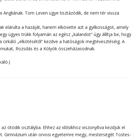
ni Angliának. Tom Leven ügye tisztázódik, de nem tér vissza
k elárulta a hazáját, hanem elkövette azt a gyilkosságot, amely
egy ügyes trükk folyamán az egész „kalandot” úgy állítja be, hogy
 a cirkáló „elkötésétől” kezdve a hatóságok megtévesztéséig. A
talmukat, Rozsdás és a Kölyök összeházasodnak.
káló.)
 az ötödik osztályba. Ehhez az idősíkhoz viszonyítva kezdjük el
ét. Gimnázium után orvosi egyetemre megy, mesterségét Tostes-