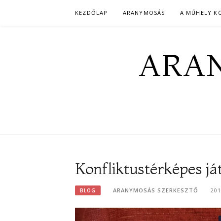
Skip
KEZDŐLAP
ARANYMOSÁS
A MŰHELY K
to
content
ARAN
Konfliktustérképes já
ARANYMOSÁS SZERKESZTŐ
20
BLOG