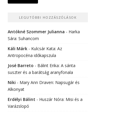
LEGUTÓBBI HOZZÁSZÓLÁSOK
Antókné Szommer Julianna
-
Harka
Sára: Suhancom
Káli Márk
-
Kulcsár Kata: Az
Antropocéna időkapszula
José Barreto
-
Bálint Erika: A sánta
suszter és a barátság aranyfonala
Niki
-
Mary Ann Draven: Napsugár és
Alkonyat
Erdélyi Bálint
-
Huszár Nóra: Misi és a
Varázslopó