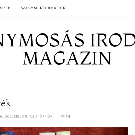
ÖTETEI
SZAKMAI INFORMÁCIÓK
YMOSÁS IRO
MAGAZIN
ték
16. DECEMBER 8. CSÜTÖRTÖK
14