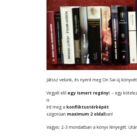
Játssz velünk, és nyerd meg On Sai új könyvét
Vegyél elő
egy ismert regény
t – egy kötele
is
írd meg a
konfliktustérképét
szigorúan
maximum 2 oldal
ban!
Vagyis: 2-3 mondatban a könyv lényegét. Után