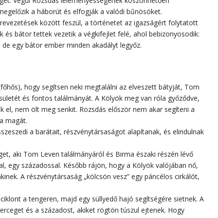
get. Végül Rozsdás leleményességének köszönhetően
egelőzik a háborút és elfogják a valódi bűnösöket.
revezetések között feszül, a történetet az igazságért folytatott
és bátor tettek vezetik a végkifejlet felé, ahol bebizonyosodik:
 de egy bátor ember minden akadályt legyőz.
 (főhős), hogy segítsen neki megtalálni az elveszett bátyját, Tom
etét és fontos találmányát. A Kölyök meg van róla győződve,
ték el, nem ölt meg senkit. Rozsdás először nem akar segíteni a
a magát.
zeszedi a barátait, részvénytársaságot alapítanak, és elindulnak
eget, aki Tom Leven találmányáról és Birma északi részén lévő
ával, egy századossal. Később rájön, hogy a Kölyök valójában nő,
kinek. A részvénytársaság „kölcsön vesz” egy páncélos cirkálót,
 ciklont a tengeren, majd egy süllyedő hajó segítségére sietnek. A
erceget és a századost, akiket rögtön túszul ejtenek. Hogy