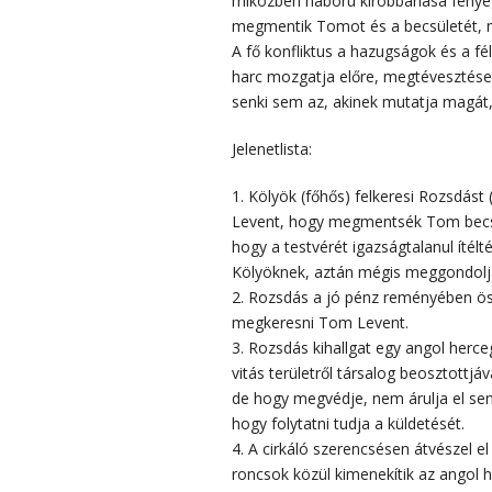
miközben háború kirobbanása fenye
megmentik Tomot és a becsületét, m
A fő konfliktus a hazugságok és a fél
harc mozgatja előre, megtévesztések 
senki sem az, akinek mutatja magát,
Jelenetlista:
1. Kölyök (főhős) felkeresi Rozsdást
Levent, hogy megmentsék Tom becsül
hogy a testvérét igazságtalanul ítél
Kölyöknek, aztán mégis meggondolj
2. Rozsdás a jó pénz reményében öss
megkeresni Tom Levent.
3. Rozsdás kihallgat egy angol herc
vitás területről társalog beosztottj
de hogy megvédje, nem árulja el sen
hogy folytatni tudja a küldetését.
4. A cirkáló szerencsésen átvészel el
roncsok közül kimenekítik az angol h