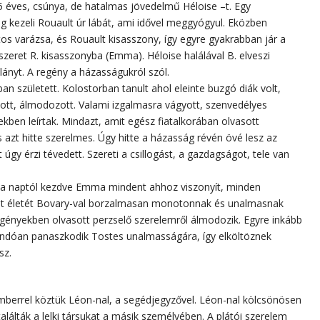
45 éves, csúnya, de hatalmas jövedelmű Héloise –t. Egy
g kezeli Rouault úr lábát, ami idővel meggyógyul. Eközben
s varázsa, és Rouault kisasszony, így egyre gyakrabban jár a
eszeret R. kisasszonyba (Emma). Héloise halálával B. elveszi
lányt. A regény a házasságukról szól.
n született. Kolostorban tanult ahol eleinte buzgó diák volt,
ott, álmodozott. Valami izgalmasra vágyott, szenvedélyes
kben leírtak. Mindazt, amit egész fiatalkorában olvasott
 és azt hitte szerelmes. Úgy hitte a házasság révén övé lesz az
úgy érzi tévedett. Szereti a csillogást, a gazdagságot, tele van
l a naptól kezdve Emma mindent ahhoz viszonyít, minden
át életét Bovary-val borzalmasan monotonnak és unalmasnak
a regényekben olvasott perzselő szerelemről álmodozik. Egyre inkább
llandóan panaszkodik Tostes unalmasságára, így elköltöznek
sz.
berrel köztük Léon-nal, a segédjegyzővel. Léon-nal kölcsönösen
lálták a lelki társukat a másik személyében. A plátói szerelem