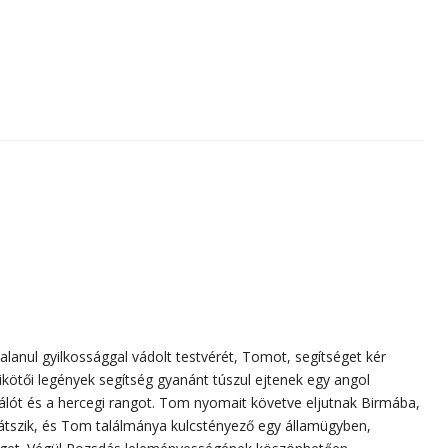
anul gyilkossággal vádolt testvérét, Tomot, segítséget kér
kikötői legények segítség gyanánt túszul ejtenek egy angol
kálót és a hercegi rangot. Tom nyomait követve eljutnak Birmába,
 látszik, és Tom találmánya kulcstényező egy államügyben,