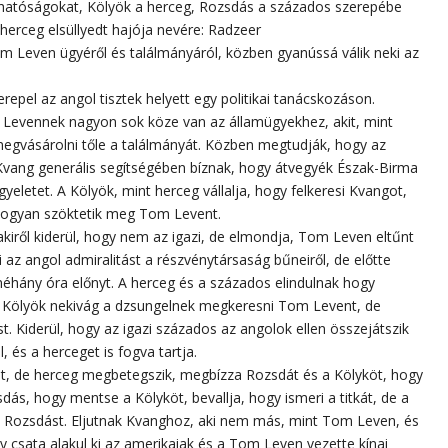
t a hatóságokat, Kölyök a herceg, Rozsdás a százados szerepébe
a herceg elsüllyedt hajója nevére: Radzeer
 Leven ügyéről és találmányáról, közben gyanússá válik neki az
epel az angol tisztek helyett egy politikai tanácskozáson.
Levennek nagyon sok köze van az államügyekhez, akit, mint
 megvásárolni tőle a találmányát. Közben megtudják, hogy az
Kvang generális segítségében bíznak, hogy átvegyék Észak-Birma
yeletet. A Kölyök, mint herceg vállalja, hogy felkeresi Kvangot,
 hogyan szöktetik meg Tom Levent.
kiről kiderül, hogy nem az igazi, de elmondja, Tom Leven eltűnt
i az angol admiralitást a részvénytársaság bűneiről, de előtte
 néhány óra előnyt. A herceg és a százados elindulnak hogy
a Kölyök nekivág a dzsungelnek megkeresni Tom Levent, de
. Kiderül, hogy az igazi százados az angolok ellen összejátszik
, és a herceget is fogva tartja.
at, de herceg megbetegszik, megbízza Rozsdát és a Kölyköt, hogy
dás, hogy mentse a Kölyköt, bevallja, hogy ismeri a titkát, de a
 Rozsdást. Eljutnak Kvanghoz, aki nem más, mint Tom Leven, és
 csata alakul ki az amerikaiak és a Tom Leven vezette kínai