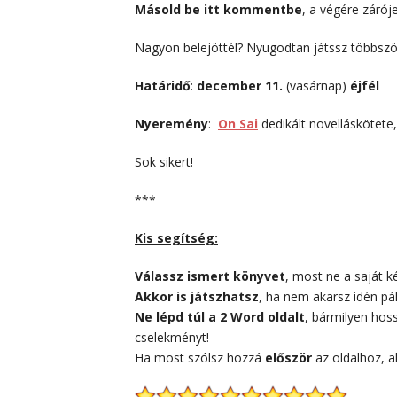
Másold be itt kommentbe
, a végére zárój
Nagyon belejöttél? Nyugodtan játssz többszö
Határidő
:
december 11.
(vasárnap)
éjfél
Nyeremény
:
On Sai
dedikált novelláskötete
Sok sikert!
***
Kis segítség:
Válassz ismert könyvet
, most ne a saját k
Akkor is játszhatsz
, ha nem akarsz idén p
Ne lépd túl a 2 Word oldalt
, bármilyen hoss
cselekményt!
Ha most szólsz hozzá
először
az oldalhoz, a