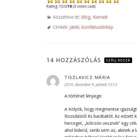
Rating: 10.0/
10
(3 votes cast)
Közzétéve itt:
Blog
,
Kiemelt
Címkék:
játék
,
konfliktustérkép
14 HOZZÁSZÓLÁS
SZÓLJ HOZZÁ
TISZLAVICZ MÁRIA
szerint:
2016. december 9. péntek 15:13
A történet lényege:
A Kölyök, hogy megmentse igazságtal
Rozsdástól és barátaitól. Az edzett 
herceget, „kölcsön vesznek” egy cir
ahol kiderül, senki sem az, akinek a