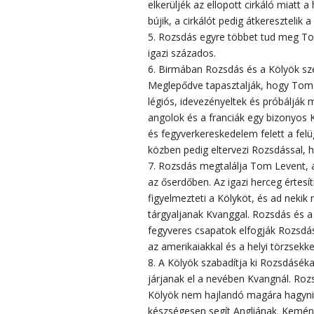
elkerüljék az ellopott cirkáló miat
bújik, a cirkálót pedig átkeresztelik 
5. Rozsdás egyre többet tud meg Tom
igazi százados.
6. Birmában Rozsdás és a Kölyök szer
Meglepődve tapasztalják, hogy Tom 
légiós, idevezényeltek és próbálják
angolok és a franciák egy bizonyos 
és fegyverkereskedelem felett a felüg
közben pedig eltervezi Rozsdással,
7. Rozsdás megtalálja Tom Levent, a
az őserdőben. Az igazi herceg értesít
figyelmezteti a Kölyköt, és ad nekik
tárgyaljanak Kvanggal. Rozsdás és 
fegyveres csapatok elfogják Rozsdást
az amerikaiakkal és a helyi törzsekkel
8. A Kölyök szabadítja ki Rozsdásék
járjanak el a nevében Kvangnál. Rozs
Kölyök nem hajlandó magára hagyni
készségesen segít Angliának. Kemény