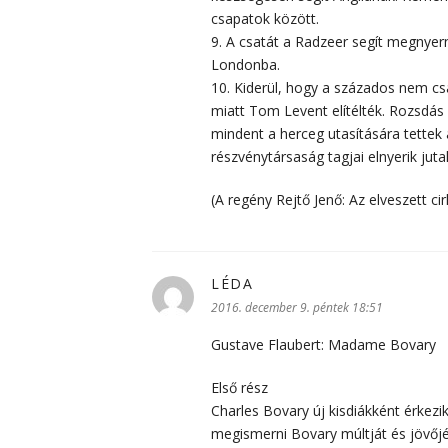
csapatok között.
9. A csatát a Radzeer segít megnyer
Londonba.
10. Kiderül, hogy a százados nem csa
miatt Tom Levent elítélték. Rozsdás 
mindent a herceg utasítására tettek
részvénytársaság tagjai elnyerik ju
(A regény Rejtő Jenő: Az elveszett cir
LÉDA
szerint:
2016. december 9. péntek 18:51
Gustave Flaubert: Madame Bovary
Első rész
Charles Bovary új kisdiákként érkezik
megismerni Bovary múltját és jövőj