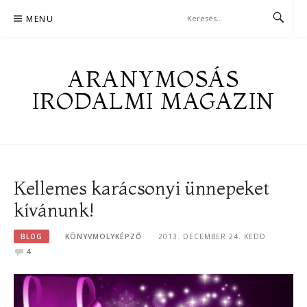
Skip
MENU
to
content
ARANYMOSÁS
IRODALMI MAGAZIN
Kellemes karácsonyi ünnepeket
kívánunk!
BLOG
KÖNYVMOLYKÉPZŐ
2013. DECEMBER 24. KEDD
4