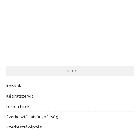
LINKEK
Íróiskola
Kéziratszerviz
Lektori hírek
Szerkesztői látványpékség
Szerkesztőképzés