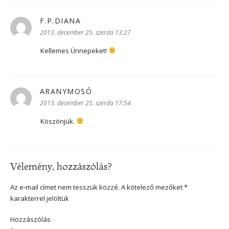
F.P.DIANA
szerint:
2013. december 25. szerda 13:27
Kellemes Ünnepeket!
ARANYMOSÓ
szerint:
2013. december 25. szerda 17:54
Köszönjük.
Vélemény, hozzászólás?
Az e-mail címet nem tesszük közzé.
A kötelező mezőket
*
karakterrel jelöltük
Hozzászólás