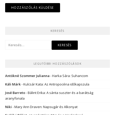
KERESÉS
Keresés:
LEGUTÓBBI HOZZÁSZÓLÁSOK
Antókné Szommer Julianna
-
Harka Sára: Suhancom
Káli Márk
-
Kulcsár Kata: Az Antropocéna időkapszula
José Barreto
-
Bálint Erika: A sánta suszter és a barátság
aranyfonala
Niki
-
Mary Ann Draven: Napsugár és Alkonyat