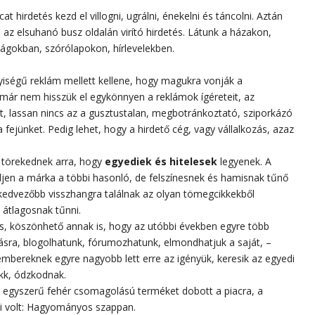
at hirdetés kezd el villogni, ugrálni, énekelni és táncolni. Aztán
 az elsuhanó busz oldalán virító hirdetés. Látunk a házakon,
ságokban, szórólapokon, hírlevelekben.
nyiségű reklám mellett kellene, hogy magukra vonják a
, már nem hisszük el egykönnyen a reklámok ígéreteit, az
, lassan nincs az a gusztustalan, megbotránkoztató, sziporkázó
fejünket. Pedig lehet, hogy a hirdető cég, vagy vállalkozás, azaz
b törekednek arra, hogy
egyediek és hitelesek
legyenek. A
djen a márka a többi hasonló, de felszínesnek és hamisnak tűnő
 kedvezőbb visszhangra találnak az olyan tömegcikkekből
 átlagosnak tűnni.
vés, köszönhető annak is, hogy az utóbbi években egyre több
ásra, blogolhatunk, fórumozhatunk, elmondhatjuk a saját, –
embereknek egyre nagyobb lett erre az igényük, keresik az egyedi
kk, ódzkodnak.
 egyszerű fehér csomagolású terméket dobott a piacra, a
yi volt: Hagyományos szappan.