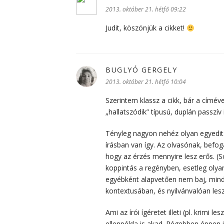
2013. október 21. hétfő 09:22
Judit, köszönjük a cikket!
BUGLYÓ GERGELY
szerint:
2013. október 21. hétfő 10:04
Szerintem klassz a cikk, bár a címév
„hallatszódik” típusú, duplán passzív 
Tényleg nagyon nehéz olyan egyedit a
írásban van így. Az olvasónak, befog
hogy az érzés mennyire lesz erős. (S
koppintás a regényben, esetleg olyan
egyébként alapvetően nem baj, mind
kontextusában, és nyilvánvalóan les
Ami az írói ígéretet illeti (pl. krim
ellenpélda is akad. Régebben éppen 