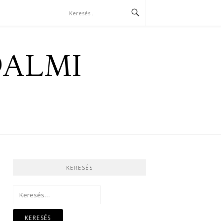
DALMI
KERESÉS
Keresés: