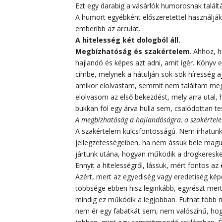
Ezt egy darabig a vásárlók humorosnak találták
A humort egyébként előszeretettel használjá
emberibb az arculat.
A hitelesség két dologból áll.
Megbízhatóság és szakértelem
. Ahhoz, h
hajlandó és képes azt adni, amit ígér. Könyv e
címbe, melynek a hátulján sok-sok híresség aj
amikor elolvastam, semmit nem találtam meg ab
elolvasom az első bekezdést, mely arra utal,
bukkan föl egy árva hulla sem, csalódottan t
A megbízhatóság a hajlandóságra, a szakértele
A szakértelem kulcsfontosságú. Nem írhatunk
jellegzetességeiben, ha nem ássuk bele magun
jártunk utána, hogyan működik a drogkereske
Ennyit a hitelességről, lássuk, mért fontos az
Azért, mert az egyediség vagy eredetiség képe
többsége ebben hisz leginkább, egyrészt mer
mindig ez működik a legjobban. Futhat több 
nem ér egy fabatkát sem, nem valószínű, ho