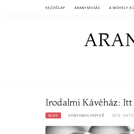
Skip
KEZDŐLAP
ARANYMOSÁS
A MŰHELY K
to
content
ARAN
Irodalmi Kávéház: It
KÖNYVMOLYKÉPZŐ
2013. OKTÓ
BLOG