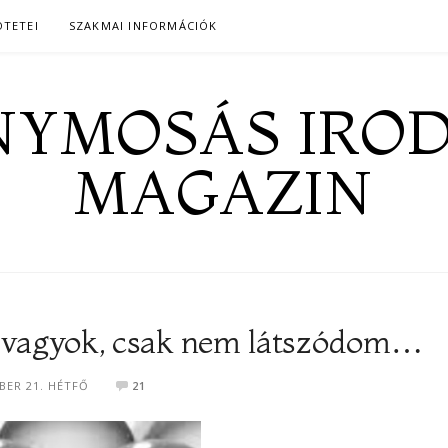
ÖTETEI
SZAKMAI INFORMÁCIÓK
YMOSÁS IRO
MAGAZIN
t vagyok, csak nem látszódom…
BER 21. HÉTFŐ
21