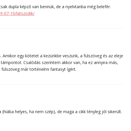
 csak dupla képző van bennük, de a nyelvtanba még belefér.
9-07-10/latszodik/
és. Amikor egy kötetet a kezünkbe veszünk, a fülszöveg és az eleje
ad támpontot. Csalódás szerintem akkor van, ha ez annyira más,
fülszöveg már történelmi fantasyt ígért.
 (hiába helyes, ha nem szép), de maga a cikk tényleg jól sikerült.