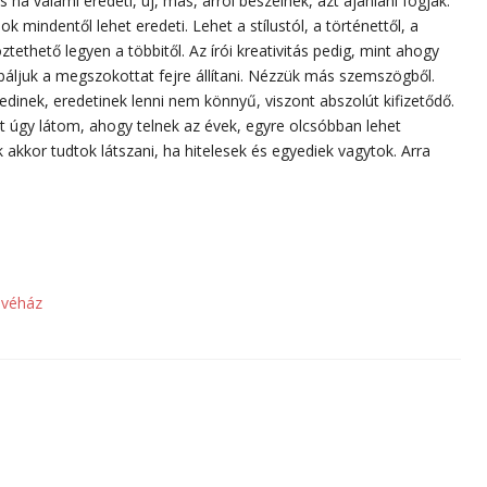
 valami eredeti, új, más, arról beszélnek, azt ajánlani fogják.
 mindentől lehet eredeti. Lehet a stílustól, a történettől, a
ethető legyen a többitől. Az írói kreativitás pedig, mint ahogy
róbáljuk a megszokottat fejre állítani. Nézzük más szemszögből.
yedinek, eredetinek lenni nem könnyű, viszont abszolút kifizetődő.
 úgy látom, ahogy telnek az évek, egyre olcsóbban lehet
k akkor tudtok látszani, ha hitelesek és egyediek vagytok. Arra
ávéház