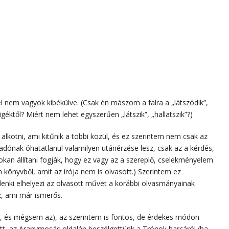
el nem vagyok kibékülve. (Csak én mászom a falra a „látszódik”,
igéktől? Miért nem lehet egyszerűen „látszik”, „hallatszik”?)
lkotni, ami kitűnik a többi közül, és ez szerintem nem csak az
adónak óhatatlanul valamilyen utánérzése lesz, csak az a kérdés,
okan állítani fogják, hogy ez vagy az a szereplő, cselekményelem
 könyvből, amit az írója nem is olvasott.) Szerintem ez
enki elhelyezi az olvasott művet a korábbi olvasmányainak
z, ami már ismerős.
i lesz, és mégsem az), az szerintem is fontos, de érdekes módon
itt, az Aranymosás oldalán beszélgettünk a Trónok harcáról (ha