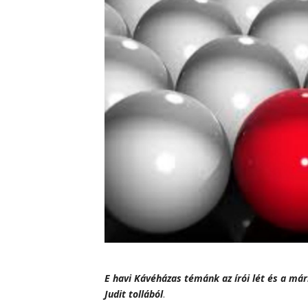
E havi Kávéházas témánk az írói lét és a má
Judit tollából
.