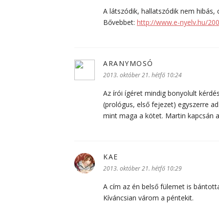
A látszódik, hallatszódik nem hibás,
Bővebbet:
http://www.e-nyelv.hu/200
ARANYMOSÓ
szerint:
2013. október 21. hétfő 10:24
Az írói ígéret mindig bonyolult kérd
(prológus, első fejezet) egyszerre 
mint maga a kötet. Martin kapcsán a 
KAE
szerint:
2013. október 21. hétfő 10:29
A cím az én belső fülemet is bántotta
Kíváncsian várom a péntekit.