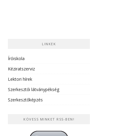
LINKEK
Íróiskola
Kéziratszerviz
Lektori hírek
Szerkesztői látványpékség
Szerkesztőképzés
KÖVESS MINKET RSS-BEN!