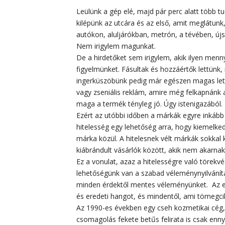
Leülünk a gép elé, majd pár perc alatt több tuc
kilépünk az utcára és az első, amit meglátunk,
autókon, aluljárókban, metrón, a tévében, új
Nem irigylem magunkat.
De a hirdetőket sem irigylem, akik ilyen men
figyelmünket. Fásultak és hozzáértők lettünk
ingerküszöbünk pedig már egészen magas lett
vagy zseniális reklám, amire még felkapnánk a 
maga a termék tényleg jó. Úgy istenigazából.
Ezért az utóbbi időben a márkák egyre inkáb
hitelesség egy lehetőség arra, hogy kiemelke
márka közül. A hitelesnek vélt márkák sokkal
kiábrándult vásárlók között, akik nem akarnak
Ez a vonulat, azaz a hitelességre való törek
lehetőségünk van a szabad véleménynyilvánít
minden érdektől mentes véleményünket.
Az 
és eredeti hangot, és mindentől, ami tömegci
Az 1990-es években egy cseh kozmetikai cég,
csomagolás fekete betűs felirata is csak enn