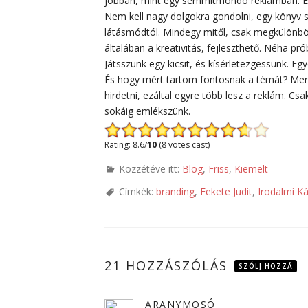
jobban, mint egy semmitmondó reklámban. És ha
Nem kell nagy dolgokra gondolni, egy könyv sok
látásmódtól. Mindegy mitől, csak megkülönbözt
általában a kreativitás, fejleszthető. Néha p
Játsszunk egy kicsit, és kísérletezgessünk. Eg
És hogy mért tartom fontosnak a témát? Mert
hirdetni, ezáltal egyre több lesz a reklám. Csa
sokáig emlékszünk.
Rating: 8.6/
10
(8 votes cast)
Közzétéve itt:
Blog
,
Friss
,
Kiemelt
Címkék:
branding
,
Fekete Judit
,
Irodalmi K
21 HOZZÁSZÓLÁS
SZÓLJ HOZZÁ
ARANYMOSÓ
szerint: