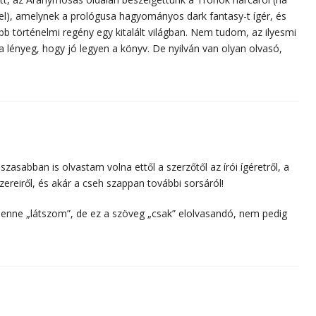
el), amelynek a prológusa hagyományos dark fantasy-t ígér, és
b történelmi regény egy kitalált világban. Nem tudom, az ilyesmi
 lényeg, hogy jó legyen a könyv. De nyilván van olyan olvasó,
t:
szasabban is olvastam volna ettől a szerzőtől az írói ígéretről, a
eiről, és akár a cseh szappan további sorsáról!
 lenne „látszom”, de ez a szöveg „csak” elolvasandó, nem pedig