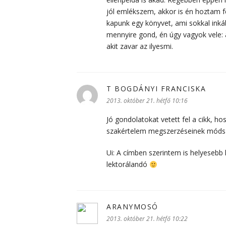
jól emlékszem, akkor is én hoztam f
kapunk egy könyvet, ami sokkal inkáb
mennyire gond, én úgy vagyok vele: a
akit zavar az ilyesmi.
T BOGDÁNYI FRANCISKA
szerin
2013. október 21. hétfő 10:16
Jó gondolatokat vetett fel a cikk, hos
szakértelem megszerzéseinek módszer
Ui: A címben szerintem is helyesebb
lektorálandó
ARANYMOSÓ
szerint:
2013. október 21. hétfő 10:22