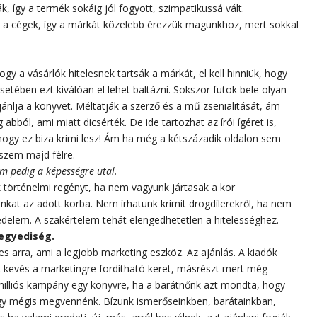
, így a termék sokáig jól fogyott, szimpatikussá vált.
k a cégek, így a márkát közelebb érezzük magunkhoz, mert sokkal
ogy a vásárlók hitelesnek tartsák a márkát, el kell hinniük, hogy
setében ezt kiválóan el lehet baltázni. Sokszor futok bele olyan
ánlja a könyvet. Méltatják a szerző és a mű zsenialitását, ám
ból, ami miatt dicsérték. De ide tartozhat az írói ígéret is,
 hogy ez biza krimi lesz! Ám ha még a kétszázadik oldalon sem
eszem majd félre.
m pedig a képességre utal.
 történelmi regényt, ha nem vagyunk jártasak a kor
kat az adott korba. Nem írhatunk krimit drogdílerekről, ha nem
delem. A szakértelem tehát elengedhetetlen a hitelességhez.
egyediség.
s arra, ami a legjobb marketing eszköz. Az ajánlás. A kiadók
t kevés a marketingre fordítható keret, másrészt mert még
milliós kampány egy könyvre, ha a barátnőnk azt mondta, hogy
gy mégis megvennénk. Bízunk ismerőseinkben, barátainkban,