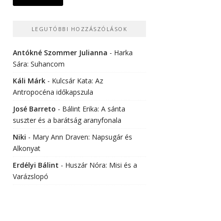
LEGUTÓBBI HOZZÁSZÓLÁSOK
Antókné Szommer Julianna
-
Harka
Sára: Suhancom
Káli Márk
-
Kulcsár Kata: Az
Antropocéna időkapszula
José Barreto
-
Bálint Erika: A sánta
suszter és a barátság aranyfonala
Niki
-
Mary Ann Draven: Napsugár és
Alkonyat
Erdélyi Bálint
-
Huszár Nóra: Misi és a
Varázslopó