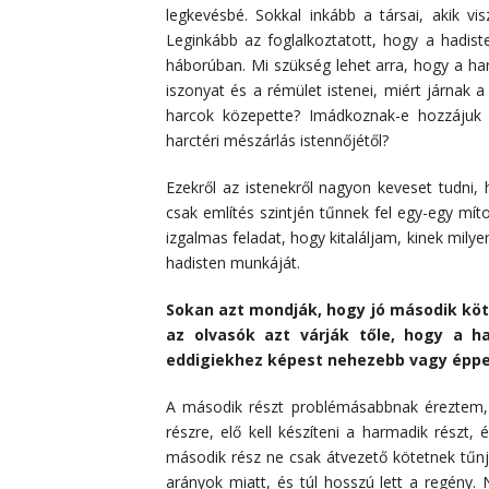
legkevésbé. Sokkal inkább a társai, akik vi
Leginkább az foglalkoztatott, hogy a hadist
háborúban. Mi szükség lehet arra, hogy a har
iszonyat és a rémület istenei, miért járnak a
harcok közepette? Imádkoznak-e hozzájuk 
harctéri mészárlás istennőjétől?
Ezekről az istenekről nagyon keveset tudni,
csak említés szintjén tűnnek fel egy-egy mít
izgalmas feladat, hogy kitaláljam, kinek milye
hadisten munkáját.
Sokan azt mondják, hogy jó második köte
az olvasók azt várják tőle, hogy a 
eddigiekhez képest nehezebb vagy éppe
A második részt problémásabbnak éreztem, 
részre, elő kell készíteni a harmadik részt,
második rész ne csak átvezető kötetnek tűnj
arányok miatt, és túl hosszú lett a regény.