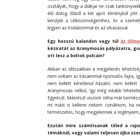
osztályát, hogy a diákjai ne csak tankönyve
élő dolog. Ebből a két apró élményből jött
kerüljek a célközönségemhez, és a személ
legyen az irodalommal és az olvasással.
Egy hosszú kalandon vagy túl
Az Olimp
kéziratát az Aranymosás pályázatra, gon
ott lesz a boltok polcain?
Abban az időszakban a megjelenés lehetőség
nem voltam az írásaimmal nyomulós fajta, íg
nem kellett kéretlenül házalni, nem kellett
Aranymosás nélkül, így még inkább hihetet
Egyrészt. Másrészt viszont néha már termész
mi mást is kellene nekem csinálnom, ha ne
természetes, hogy megjelennek a regényeim
Ezután mire számítsanak tőled a rajo
témáknál, vagy valami teljesen újba sze