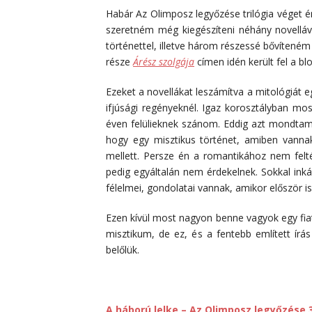
Habár Az Olimposz legyőzése trilógia véget é
szeretném még kiegészíteni néhány novelláv
történettel, illetve három részessé bővíteném
része
Árész szolgája
címen idén került fel a b
Ezeket a novellákat leszámítva a mitológiát 
ifjúsági regényeknél. Igaz korosztályban mos
éven felülieknek szánom. Eddig azt mondtam 
hogy egy misztikus történet, amiben vannak
mellett. Persze én a romantikához nem fel
pedig egyáltalán nem érdekelnek. Sokkal inká
félelmei, gondolatai vannak, amikor először i
Ezen kívül most nagyon benne vagyok egy fiat
misztikum, de ez, és a fentebb említett írás
belőlük.
A háború lelke – Az Olimposz legyőzése 3