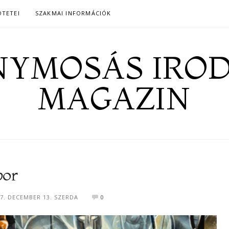
ÖTETEI
SZAKMAI INFORMÁCIÓK
YMOSÁS IRO
MAGAZIN
bor
7. DECEMBER 13. SZERDA
0