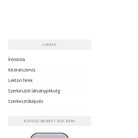
LINKEK
Íróiskola
Kéziratszerviz
Lektori hírek
Szerkesztői látványpékség
Szerkesztőképzés
KÖVESS MINKET RSS-BEN!