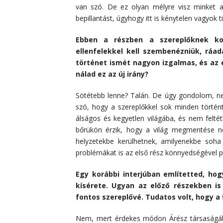
van szó. De ez olyan mélyre visz minket
bepillantást, úgyhogy itt is kénytelen vagyok t
Ebben a részben a szereplőknek kom
ellenfelekkel kell szembenézniük, ráa
történet ismét nagyon izgalmas, és az e
nálad ez az új irány?
Sötétebb lenne? Talán. De úgy gondolom, ne
szó, hogy a szereplőkkel sok minden történt
álságos és kegyetlen világába, és nem feltétl
bőrükön érzik, hogy a világ megmentése n
helyzetekbe kerülhetnek, amilyenekbe soha 
problémákat is az első rész könnyedségével pr
Egy korábbi interjúban említetted, ho
kísérete. Ugyan az előző részekben is
fontos szereplővé. Tudatos volt, hogy a 
Nem, mert érdekes módon Árész társaságábó