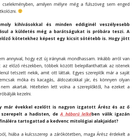
 a cselekményben, amilyen mélyre még a fülszöveg sem enged
itkolózni.
oly kihívásokkal és minden eddiginél veszélyesebb
dásul a küldetés még a barátságukat is próbára teszi. A
lőző kötetekhez képest egy kicsit sötétebb is. Hogy jött
m annyival, hogy ezt új iránynak mondhassam. Inkább arról van
 az előző részekben, többek között belepillanthattak az istenek
enül tetszett nekik, amit ott láttak. Egyes szereplők már a saját
emcsak móka és kacagás, áldozatokkal jár, és könnyen olyan
nem akartak. Hiteltelen lett volna a szereplőktől, ha ezeket a
óbálják kezelni.
gy már évekkel ezelőtt is nagyon izgatott Árész és az ő
 szerepelt a hadisten, de
A háború lelké
ben válik igazán
fináléra tartogattad a kedvenc mitológiai alakjaidat?
l, hiába a kulcsszerep a zárókötetben, maga Árész érdekelt a