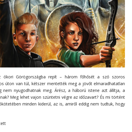
az ókori Görögországba repít – három főhősét a szó szoros
ndos úton van túl, kétszer mentették meg a jövőt elmaradhatatlan
g nem nyugodhatnak meg. Árész, a háború istene azt állítja, a
nnak? Meg lehet vajon szüntetni végre az időzavart? És mi történt
ókötetében minden kiderül, az is, amiről eddig nem tudtuk, hogy
ett