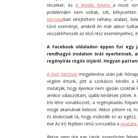
részeket, és
A feledés folyója
a most isme
problémáim nem voltak, sőt, kifejezett
harcosai
ban elrejtettem néhány utalást, bel
tűnő eseményt, amikről én már akkor tudta
visszatérhessek az első rész eseményeihez, é
A Facebook oldaladon éppen fut egy j
rendhagyó irodalom órát nyerhetnek, a
regényírás rögös útjáról. Hogyan pattant 
A jövő harcosai
megjelenése után pár hónapp
végére értünk, jött a szokásos kérdés a k
mutatják, hogy ilyenkor nem igazán szoktak k
amikor válaszoltam, újabb kérdések jöttek. A k
írói létre vonatkozott, a regénykiadás folyam
mögé akarnának belesni. Akkor jöttem rá, ho
és kíváncsiak rá, hogy működik ez az egész, a
éve Az író fejében című sorozatba a
youtube
Illetve nem rég egy tanár ismerősöm felve