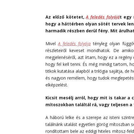
*
Az előző kötetet,
A feledés folyójá
t egy 
hogy a háttérben olyan sötét tervek le
harmadik részben derül fény. Mit árulha
Mivel
A feledés folyója
tényleg olyan függőv
részleteiről keveset mondhatok. De ami
megjelenéséről, azt írtam, hogy ez a regény 
hogy fel kell tenni. És még mindig tartom, h
titkok kutatása alapból a trilógia sajátja, de
és nagyon remélem, hogy tudok meglepetést o
elképzelést.
Kicsit mesélj arról, hogy mit is takar a
mítoszokban találtál rá, vagy teljesen a 
A háború lelke és a szerepe az isteni szin
találnánk utalást egyetlen görög mítoszban 
rondítottam bele az eddigi hiteles mítosz-fel