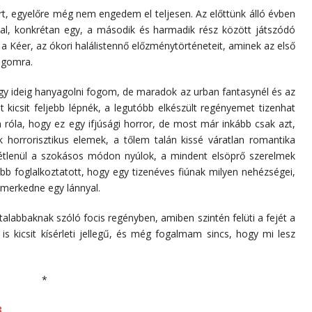
rt, egyelőre még nem engedem el teljesen. Az előttünk álló évben
al, konkrétan egy, a második és harmadik rész között játszódó
 a Kéer, az ókori halálistennő előzménytörténeteit, aminek az első
logomra.
egy ideig hanyagolni fogom, de maradok az urban fantasynél és az
t kicsit feljebb lépnék, a legutóbb elkészült regényemet tizenhat
róla, hogy ez egy ifjúsági horror, de most már inkább csak azt,
 horrorisztikus elemek, a tőlem talán kissé váratlan romantika
tétlenül a szokásos módon nyúlok, a mindent elsöprő szerelmek
bb foglalkoztatott, hogy egy tizenéves fiúnak milyen nehézségei,
smerkedne egy lánnyal.
alabbaknak szóló focis regényben, amiben szintén felüti a fejét a
 is kicsit kísérleti jellegű, és még fogalmam sincs, hogy mi lesz
*
.