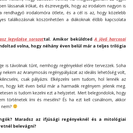
kben lássanak írókat, és észrevegyék, hogy az irodalom nagyon is
 a rendhagyó irodalomóra ötlete, és a cél is az, hogy közelebb
yes találkozásnak köszönhetően a diákoknak élőbb kapcsolata
osz legyőzése sorozat
tal. Amikor beküldted
A jövő harcosai
doltad volna, hogy néhány éven belül már a teljes trilógia
e is távolinak tűnt, nemhogy regényekkel előre tervezzek. Soha
y nekem az Aranymosás regénypályázat az ideális lehetőség volt,
 kilincselni, csak pályázni. Elképzelni sem tudom, hol lennék az
len, hogy két éven belül már a harmadik regényem jelenik meg.
etesen is tudom kezelni ezt a helyzetet. Mert belegondolok, hogy
m történetek írni és mesélni? És ha ezt kell csinálnom, akkor
, nem?
ngók? Maradsz az ifjúsági regényeknél és a mitológiai
retnél belevágni?