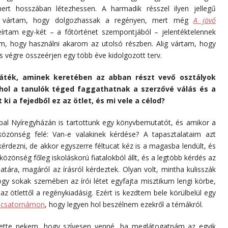
rt hosszában létezhessen. A harmadik résszel ilyen jellegű
en vártam, hogy dolgozhassak a regényen, mert még
A jövő
eírtam egy-két – a főtörténet szempontjából – jelentéktelennek
m, hogy használni akarom az utolsó részben. Alig vártam, hogy
s végre összeérjen egy több éve kidolgozott terv.
áték, aminek keretében az abban részt vevő osztályok
hol a tanulók téged faggathatnak a szerzővé válás és a
ki a fejedből ez az ötlet, és mi vele a célod?
al Nyíregyházán is tartottunk egy könyvbemutatót, és amikor a
özönség felé: Van-e valakinek kérdése? A tapasztalataim azt
érdezni, de akkor egyszerre féltucat kéz is a magasba lendült, és
özönség főleg iskoláskorú fiatalokból állt, és a legtöbb kérdés az
atára, magáról az írásról kérdeztek. Olyan volt, mintha kulisszák
gy sokak szemében az írói létet egyfajta misztikum lengi körbe,
z ötlettől a regénykiadásig. Ezért is kezdtem bele körülbelül egy
-csatornámon
, hogy legyen hol beszélnem ezekről a témákról.
tette nekem, hogy szívesen venné, ha meglátogatnám az egyik