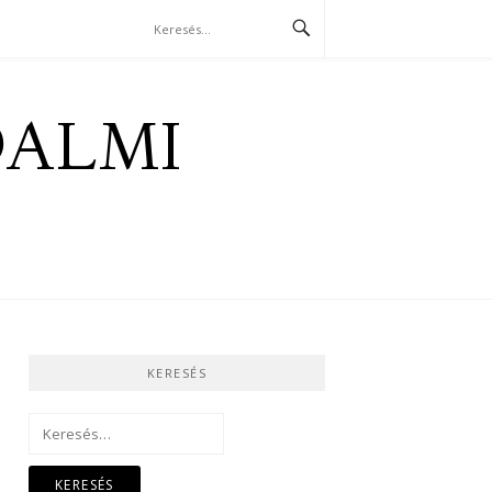
DALMI
KERESÉS
Keresés: