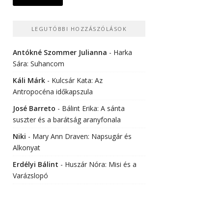
LEGUTÓBBI HOZZÁSZÓLÁSOK
Antókné Szommer Julianna
-
Harka
Sára: Suhancom
Káli Márk
-
Kulcsár Kata: Az
Antropocéna időkapszula
José Barreto
-
Bálint Erika: A sánta
suszter és a barátság aranyfonala
Niki
-
Mary Ann Draven: Napsugár és
Alkonyat
Erdélyi Bálint
-
Huszár Nóra: Misi és a
Varázslopó