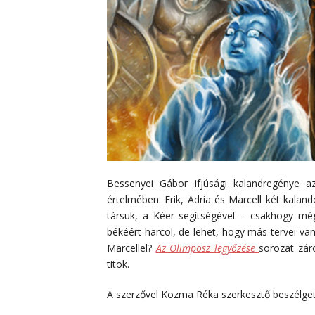
Bessenyei Gábor ifjúsági kalandregénye 
értelmében. Erik, Adria és Marcell két kala
társuk, a Kéer segítségével – csakhogy mé
békéért harcol, de lehet, hogy más tervei va
Marcellel?
Az Olimposz legyőzése
sorozat zár
titok.
A szerzővel Kozma Réka szerkesztő beszélget