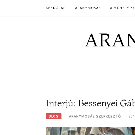
Skip
KEZDŐLAP
ARANYMOSÁS
A MŰHELY K
to
content
ARAN
Interjú: Bessenyei Gá
ARANYMOSÁS SZERKESZTŐ
201
BLOG