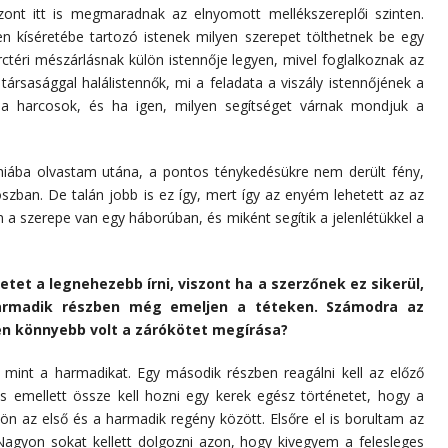
szont itt is megmaradnak az elnyomott mellékszereplői szinten.
en kíséretébe tartozó istenek milyen szerepet tölthetnek be egy
ctéri mészárlásnak külön istennője legyen, mivel foglalkoznak az
 társasággal halálistennők, mi a feladata a viszály istennőjének a
a harcosok, és ha igen, milyen segítséget várnak mondjuk a
 hiába olvastam utána, a pontos ténykedésükre nem derült fény,
oszban. De talán jobb is ez így, mert így az enyém lehetett az az
n a szerepe van egy háborúban, és miként segítik a jelenlétükkel a
tet a legnehezebb írni, viszont ha a szerzőnek ez sikerül,
harmadik részben még emeljen a téteken. Számodra az
n könnyebb volt a zárókötet megírása?
mint a harmadikat. Egy második részben reagálni kell az előző
 és emellett össze kell hozni egy kerek egész történetet, hogy a
ön az első és a harmadik regény között. Elsőre el is borultam az
 Nagyon sokat kellett dolgozni azon, hogy kivegyem a felesleges