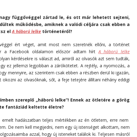
nagy függővéggel zártad le, és ott már lehetett sejteni,
ndültek működésbe, amiknek a valódi céljára csak ebben a
tsz el
A háború lelke
történetéről?
éggel ért véget, amit most nem szeretnék ellőni, a történet
kor a Facebook oldalamon először adtam hírt
A háború lelke
olyan kérdésekre is választ ad, amiről az olvasók azt sem tudták,
ogy ez jellemzi legjobban a zárókötetet. A rejtély, a nyomozás, a
 hogy mennyire, az szerintem csak ebben a részben derül ki igazán,
kozni az olvasóknak, sőt, a feje tetejére állítani néhány eddigi
 címben szereplő „háború lelke”! Ennek az ötletére a görög
te fantáziád keltette életre?
tre emelt hadászatban teljes mértékben az én ötletem, erre nem
sem. De nem kell megijedni, nem egy új istenséget alkottam, nem
dolgozásaimba azzal, hogy új isteneket találok ki. Teljesen másról