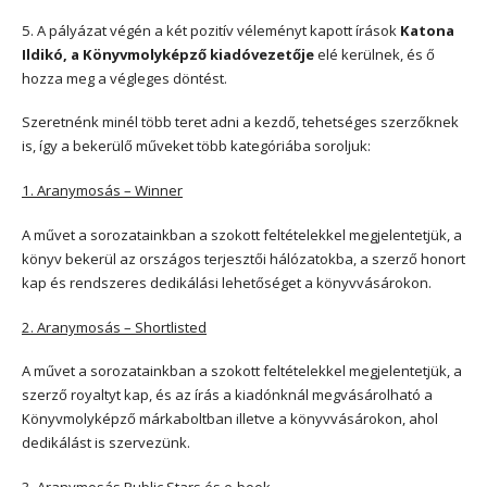
5. A pályázat végén a két pozitív véleményt kapott írások
Katona
Ildikó, a Könyvmolyképző kiadóvezetője
elé kerülnek, és ő
hozza meg a végleges döntést.
Szeretnénk minél több teret adni a kezdő, tehetséges szerzőknek
is, így a bekerülő műveket több kategóriába soroljuk:
1. Aranymosás – Winner
A művet a sorozatainkban a szokott feltételekkel megjelentetjük, a
könyv bekerül az országos terjesztői hálózatokba, a szerző honort
kap és rendszeres dedikálási lehetőséget a könyvvásárokon.
2. Aranymosás – Shortlisted
A művet a sorozatainkban a szokott feltételekkel megjelentetjük, a
szerző royaltyt kap, és az írás a kiadónknál megvásárolható a
Könyvmolyképző márkaboltban illetve a könyvvásárokon, ahol
dedikálást is szervezünk.