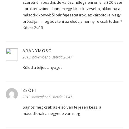
szeretném beadni, de valószínűleg nem éri el a 320 ezer
karakterszámot, hanem egy kicsit kevesebb, akkor ha a
második könyvből pár fejezetet írok, az kárpótolja, vagy
próbáljam meg bővíteni az elsőt, amennyire csak tudom?
Köszi: Zsófi
ARANYMOSÓ
szerint:
2013. november 6. szerda 20:47
Küldd a teljes anyagot.
ZSÓFI
szerint:
2013. november 6. szerda 21:47
Sajnos még csak az első van teljesen kész, a
másodiknak a negyede van meg.