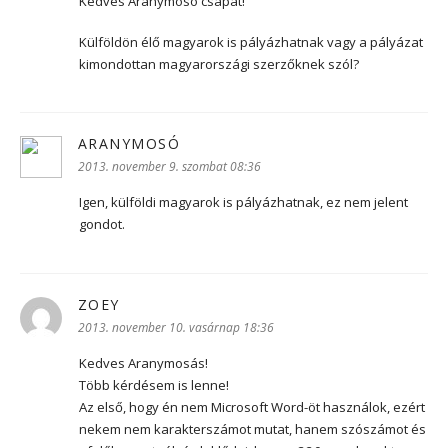
Kedves Aranymosó csapat!
Külföldön élő magyarok is pályázhatnak vagy a pályázat
kimondottan magyarországi szerzőknek szól?
ARANYMOSÓ
szerint:
2013. november 9. szombat 08:36
Igen, külföldi magyarok is pályázhatnak, ez nem jelent
gondot.
ZOEY
szerint:
2013. november 10. vasárnap 18:36
Kedves Aranymosás!
Több kérdésem is lenne!
Az első, hogy én nem Microsoft Word-öt használok, ezért
nekem nem karakterszámot mutat, hanem szószámot és