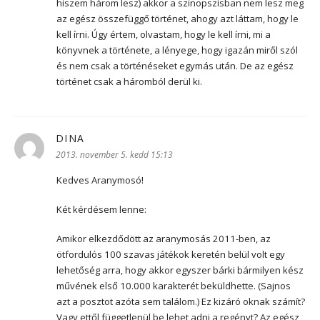
hiszem három lesz) akkor a szinopszisban nem lesz meg
az egész összefüggő történet, ahogy azt láttam, hogy le
kell írni. Úgy értem, olvastam, hogy le kell írni, mi a
könyvnek a története, a lényege, hogy igazán miről szól
és nem csak a történéseket egymás után. De az egész
történet csak a háromból derül ki.
DINA
szerint:
2013. november 5. kedd 15:13
Kedves Aranymosó!
Két kérdésem lenne:
Amikor elkezdődött az aranymosás 2011-ben, az
ötfordulós 100 szavas játékok keretén belül volt egy
lehetőség arra, hogy akkor egyszer bárki bármilyen kész
művének első 10.000 karakterét beküldhette. (Sajnos
azt a posztot azóta sem találom.) Ez kizáró oknak számít?
Vagy ettől függetlenül be lehet adni a regényt? Az egész