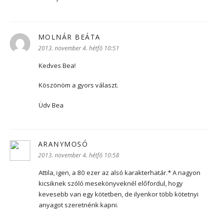
MOLNÁR BEÁTA
szerint:
2013. november 4. hétfő 10:51
Kedves Bea!
Köszönöm a gyors választ.
Üdv Bea
ARANYMOSÓ
szerint:
2013. november 4. hétfő 10:58
Attila, igen, a 80 ezer az alsó karakterhatár.* A nagyon
kicsiknek szóló mesekönyveknél előfordul, hogy
kevesebb van egy kötetben, de ilyenkor több kötetnyi
anyagot szeretnénk kapni.