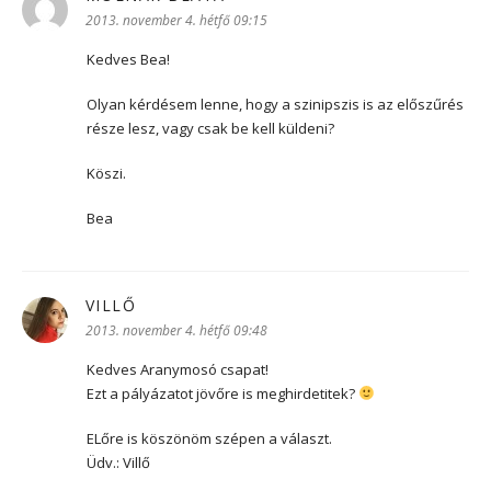
2013. november 4. hétfő 09:15
Kedves Bea!
Olyan kérdésem lenne, hogy a szinipszis is az előszűrés
része lesz, vagy csak be kell küldeni?
Köszi.
Bea
VILLŐ
szerint:
2013. november 4. hétfő 09:48
Kedves Aranymosó csapat!
Ezt a pályázatot jövőre is meghirdetitek?
ELőre is köszönöm szépen a választ.
Üdv.: Villő