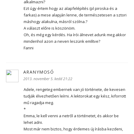
alkalmazni?
Ezt úgy értem hogy az alapfelépítés (pl piroska és a
farkas) a mese alapján lenne, de természetesen a sztori
máshogy alakulna, másról szólna.?
A választ előre is köszönöm.
Oh, és még egy kérdés. Ha írói álnevet adunk meg akkor
mindenhol azon a neven leszünk említve?
Fanni
ARANYMOSÓ
szerint:
2013. november 5. kedd 21:22
Adele, rengeteg embernek van jó története, de kevesen
tudják élvezhetően leírni. A lektorokat egy kész, kiforrott
mű ragadja meg.
*
Emma, le kell venni a netről a történetet, és akkor be
lehet adni.
Most már nem biztos, hogy érdemes új írásba kezdeni,