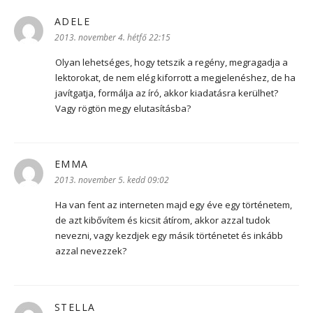
ADELE
szerint:
2013. november 4. hétfő 22:15
Olyan lehetséges, hogy tetszik a regény, megragadja a
lektorokat, de nem elég kiforrott a megjelenéshez, de ha
javítgatja, formálja az író, akkor kiadatásra kerülhet?
Vagy rögtön megy elutasításba?
EMMA
szerint:
2013. november 5. kedd 09:02
Ha van fent az interneten majd egy éve egy történetem,
de azt kibővítem és kicsit átírom, akkor azzal tudok
nevezni, vagy kezdjek egy másik történetet és inkább
azzal nevezzek?
STELLA
szerint: