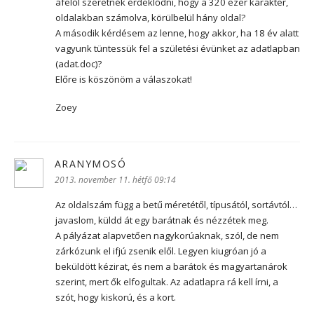
afelől szeretnék érdeklődni, hogy a 320 ezer karakter,
oldalakban számolva, körülbelül hány oldal?
A második kérdésem az lenne, hogy akkor, ha 18 év alatt
vagyunk tüntessük fel a születési évünket az adatlapban
(adat.doc)?
Előre is köszönöm a válaszokat!
Zoey
ARANYMOSÓ
szerint:
2013. november 11. hétfő 09:14
Az oldalszám függ a betű méretétől, típusától, sortávtól…
javaslom, küldd át egy barátnak és nézzétek meg.
A pályázat alapvetően nagykorúaknak, szól, de nem
zárkózunk el ifjú zsenik elől. Legyen kiugróan jó a
beküldött kézirat, és nem a barátok és magyartanárok
szerint, mert ők elfogultak. Az adatlapra rá kell írni, a
szót, hogy kiskorú, és a kort.