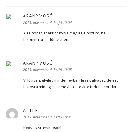
ARANYMOSÓ
szerint:
2013. november 4. hétfő 10:04
A szinopszist akkor nyitja meg az előszűrő, ha
bizonytalan a döntésben.
ARANYMOSÓ
szerint:
2013. november 4. hétfő 10:05
Villő, igen, elvileg minden évben lesz pályázat, de ezt
biztosra mindig csak meghirdetéskor tudom mondani.
ATTER
szerint:
2013. november 4. hétfő 10:31
Kedves Aranymosók!