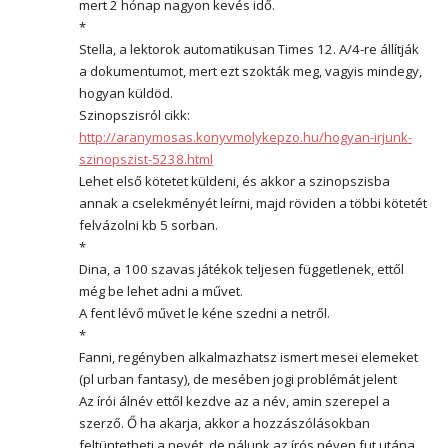
mert 2 hónap nagyon kevés idő.
*
Stella, a lektorok automatikusan Times 12. A/4-re állítják
a dokumentumot, mert ezt szokták meg, vagyis mindegy,
hogyan küldöd.
Szinopszisról cikk:
http://aranymosas.konyvmolykepzo.hu/hogyan-irjunk-
szinopszist-5238.html
Lehet első kötetet küldeni, és akkor a szinopszisba
annak a cselekményét leírni, majd röviden a többi kötetét
felvázolni kb 5 sorban.
*
Dina, a 100 szavas játékok teljesen függetlenek, ettől
még be lehet adni a művet.
A fent lévő művet le kéne szedni a netről.
*
Fanni, regényben alkalmazhatsz ismert mesei elemeket
(pl urban fantasy), de mesében jogi problémát jelent
Az írói álnév ettől kezdve az a név, amin szerepel a
szerző. Ő ha akarja, akkor a hozzászólásokban
feltüntetheti a nevét, de nálunk az írós néven fut utána.