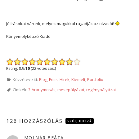
Jó írásokat várunk, melyek magukkal ragadják az olvasót!
Könyvmolyképző Kiadó
Rating: 8.9/
10
(22 votes cast)
Közzétéve itt:
Blog
,
Friss
,
Hírek
,
Kiemelt
,
Portfolio
Címkék:
3 Aranymosás
,
mesepályázat
,
regénypályázat
126 HOZZÁSZÓLÁS
SZÓLJ HOZZÁ
MOLNÁR BEÁTA
szerint: