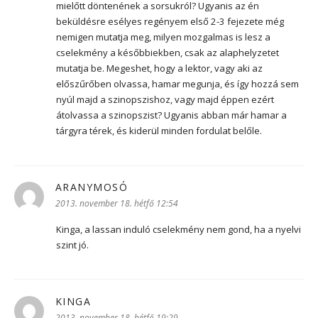
mielőtt döntenének a sorsukról? Ugyanis az én
beküldésre esélyes regényem első 2-3 fejezete még
nemigen mutatja meg, milyen mozgalmas is lesz a
cselekmény a későbbiekben, csak az alaphelyzetet
mutatja be. Megeshet, hogy a lektor, vagy aki az
előszűrőben olvassa, hamar megunja, és így hozzá sem
nyúl majd a szinopszishoz, vagy majd éppen ezért
átolvassa a szinopszist? Ugyanis abban már hamar a
tárgyra térek, és kiderül minden fordulat belőle.
ARANYMOSÓ
szerint:
2013. november 18. hétfő 12:54
Kinga, a lassan induló cselekmény nem gond, ha a nyelvi
szint jó.
KINGA
szerint:
2013. november 18. hétfő 19:29