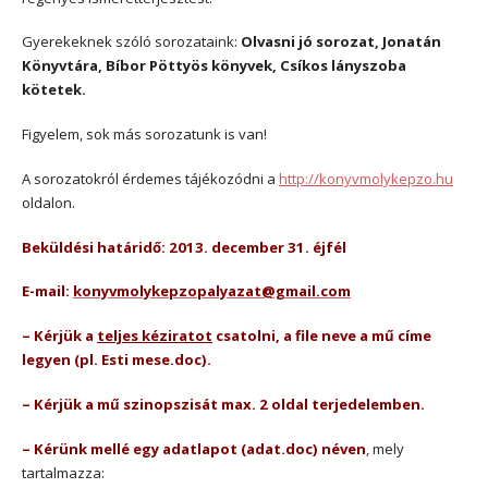
Gyerekeknek szóló sorozataink:
Olvasni jó sorozat, Jonatán
Könyvtára, Bíbor Pöttyös könyvek, Csíkos lányszoba
kötetek.
Figyelem, sok más sorozatunk is van!
A sorozatokról érdemes tájékozódni a
http://konyvmolykepzo.hu
oldalon.
Beküldési határidő: 2013. december 31. éjfél
E-mail:
konyvmolykepzopalyazat@gmail.com
– Kérjük a
teljes kéziratot
csatolni, a file neve a mű címe
legyen (pl. Esti mese.doc).
– Kérjük a mű szinopszisát max. 2 oldal terjedelemben.
– Kérünk mellé egy adatlapot (adat.doc) néven
,
mely
tartalmazza: