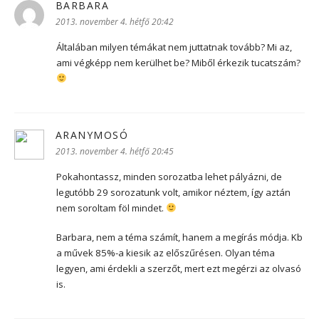
BARBARA
szerint:
2013. november 4. hétfő 20:42
Általában milyen témákat nem juttatnak tovább? Mi az,
ami végképp nem kerülhet be? Miből érkezik tucatszám?
ARANYMOSÓ
szerint:
2013. november 4. hétfő 20:45
Pokahontassz, minden sorozatba lehet pályázni, de
legutóbb 29 sorozatunk volt, amikor néztem, így aztán
nem soroltam föl mindet.
Barbara, nem a téma számít, hanem a megírás módja. Kb
a művek 85%-a kiesik az előszűrésen. Olyan téma
legyen, ami érdekli a szerzőt, mert ezt megérzi az olvasó
is.