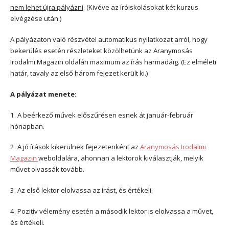
nem lehet újra pályázni
. (Kivéve az íróiskolásokat két kurzus
elvégzése után.)
A pályázaton való részvétel automatikus nyilatkozat arról, hogy
bekerülés esetén részleteket közölhetünk az Aranymosás
Irodalmi Magazin oldalán maximum az írás harmadáig. (Ez elméleti
határ, tavaly az első három fejezet került ki.)
A pályázat menete:
1. A beérkező művek előszűrésen esnek át január-február
hónapban.
2. A jó írások kikerülnek fejezetenként az
Aranymosás Irodalmi
Magazin
weboldalára, ahonnan a lektorok kiválasztják, melyik
művet olvassák tovább.
3. Az első lektor elolvassa az írást, és értékeli.
4. Pozitív vélemény esetén a második lektor is elolvassa a művet,
és értékeli.