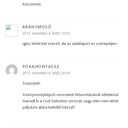
köszönöm.
ARANYMOSÓ
szerint:
2013. november 4. hétfő 19:55
Igen, lehet két szerző, de az adatlapon ez szerepeljen.
POKAHONTASSZ
szerint:
2013. november 4. hétfő 20:34
Sziasztok!
A könyvmolyképző sorozatok felsorolásánál véletlenül
maradt ki a Cool Selection sorozat, vagy idén nem lehet
pályázni abba beleillő írással?