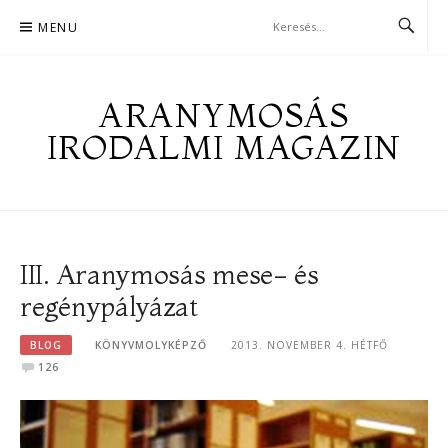
Skip
MENU
to
content
ARANYMOSÁS
IRODALMI MAGAZIN
III. Aranymosás mese- és
regénypályázat
BLOG
KÖNYVMOLYKÉPZŐ
2013. NOVEMBER 4. HÉTFŐ
126