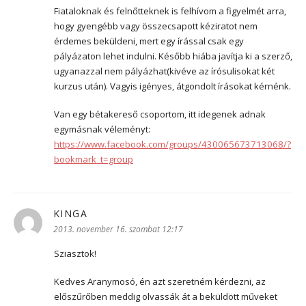
Fiataloknak és felnőtteknek is felhívom a figyelmét arra,
hogy gyengébb vagy összecsapott kéziratot nem
érdemes beküldeni, mert egy írással csak egy
pályázaton lehet indulni. Később hiába javítja ki a szerző,
ugyanazzal nem pályázhat(kivéve az írósulisokat két
kurzus után). Vagyis igényes, átgondolt írásokat kérnénk.
Van egy bétakereső csoportom, itt idegenek adnak
egymásnak véleményt:
https://www.facebook.com/groups/430065673713068/?
bookmark_t=group
KINGA
szerint:
2013. november 16. szombat 12:17
Sziasztok!
Kedves Aranymosó, én azt szeretném kérdezni, az
előszűrőben meddig olvassák át a beküldött műveket