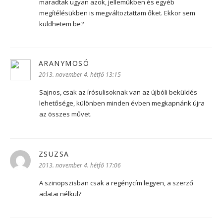
maradtak ugyan azok, jellemükben és egyéb
megítélésükben is megváltoztattam őket. Ekkor sem
küldhetem be?
ARANYMOSÓ
szerint:
2013. november 4. hétfő 13:15
Sajnos, csak az írósulisoknak van az újbóli beküldés
lehetősége, különben minden évben megkapnánk újra
az összes művet.
ZSUZSA
szerint:
2013. november 4. hétfő 17:06
A szinopszisban csak a regénycím legyen, a szerző
adatai nélkül?