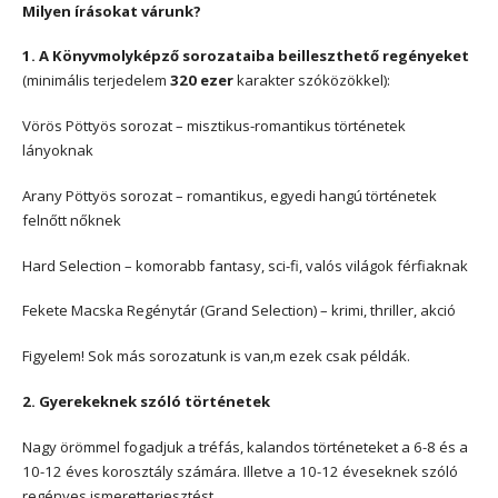
Milyen írásokat várunk?
1. A Könyvmolyképző sorozataiba beilleszthető regényeket
(minimális terjedelem
320 ezer
karakter szóközökkel):
Vörös Pöttyös sorozat – misztikus-romantikus történetek
lányoknak
Arany Pöttyös sorozat – romantikus, egyedi hangú történetek
felnőtt nőknek
Hard Selection – komorabb fantasy, sci-fi, valós világok férfiaknak
Fekete Macska Regénytár (Grand Selection) – krimi, thriller, akció
Figyelem! Sok más sorozatunk is van,m ezek csak példák.
2. Gyerekeknek szóló történetek
Nagy örömmel fogadjuk a tréfás, kalandos történeteket a 6-8 és a
10-12 éves korosztály számára. Illetve a 10-12 éveseknek szóló
regényes ismeretterjesztést.