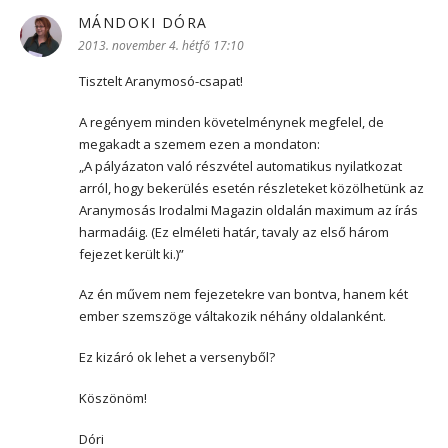
MÁNDOKI DÓRA
szerint:
2013. november 4. hétfő 17:10
Tisztelt Aranymosó-csapat!
A regényem minden követelménynek megfelel, de
megakadt a szemem ezen a mondaton:
„A pályázaton való részvétel automatikus nyilatkozat
arról, hogy bekerülés esetén részleteket közölhetünk az
Aranymosás Irodalmi Magazin oldalán maximum az írás
harmadáig. (Ez elméleti határ, tavaly az első három
fejezet került ki.)”
Az én művem nem fejezetekre van bontva, hanem két
ember szemszöge váltakozik néhány oldalanként.
Ez kizáró ok lehet a versenyből?
Köszönöm!
Dóri