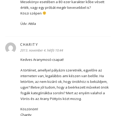
Mesekönyv esetében a 80 ezer karakter kőbe vésett
érték, vagy egy próbát megér kevesebbel is?
Köszi szépen
Üdv: Attila
CHARITY
szerint:
2013. november 4. hétfő 10:44
Kedves Aranymosó-csapat!
A történet, amellyel pályázni szeretnék, egyelőre az
interneten van, legalábbis ami készen van belőle. Ha
letörlöm, az nem kizáró ok, hogy önökhöz is beküldjem,
ugye? Illetve jól tudom, hogy a beérkezett műveket önök
fogják kategóriákba sorolni? Mert az enyém valahol a
Vörös és az Arany Pöttyös közt mozog.
Köszönöm!
Charity