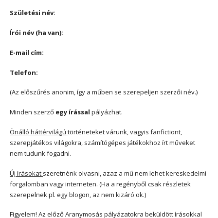
Születési név:
Írói név (ha van):
E-mail cím:
Telefon:
(Az előszűrés anonim, így a műben se szerepeljen szerzői név.)
Minden szerző
egy írással
pályázhat.
Önálló háttérvilágú
történeteket várunk, vagyis fanfictiont,
szerepjátékos világokra, számítógépes játékokhoz írt műveket
nem tudunk fogadni.
Új írásokat
szeretnénk olvasni, azaz a mű nem lehet kereskedelmi
forgalomban vagy interneten. (Ha a regényből csak részletek
szerepelnek pl. egy blogon, az nem kizáró ok.)
Figyelem! Az előző Aranymosás pályázatokra beküldött írásokkal