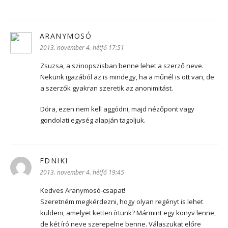
ARANYMOSÓ
szerint:
2013. november 4. hétfő 17:51
Zsuzsa, a szinopszisban benne lehet a szerző neve.
Nekünk igazából az is mindegy, ha a műnél is ott van, de
a szerzők gyakran szeretik az anonimitást.
Dóra, ezen nem kell aggódni, majd nézőpont vagy
gondolati egység alapján tagoljuk.
FDNIKI
szerint:
2013. november 4. hétfő 19:45
Kedves Aranymosó-csapat!
Szeretném megkérdezni, hogy olyan regényt is lehet
küldeni, amelyet ketten írtunk? Mármint egy könyv lenne,
de két író neve szerepelne benne. Válaszukat előre