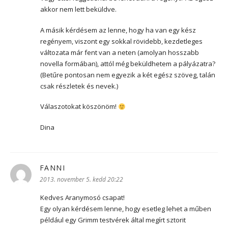
akkor nem lett beküldve.
A másik kérdésem az lenne, hogy ha van egy kész
regényem, viszont egy sokkal rövidebb, kezdetleges
változata már fent van a neten (amolyan hosszabb
novella formában), attól még beküldhetem a pályázatra?
(Betűre pontosan nem egyezik a két egész szöveg, talán
csak részletek és nevek.)
Válaszotokat köszönöm!
Dina
FANNI
szerint:
2013. november 5. kedd 20:22
Kedves Aranymosó csapat!
Egy olyan kérdésem lenne, hogy esetleg lehet a műben
például egy Grimm testvérek által megírt sztorit