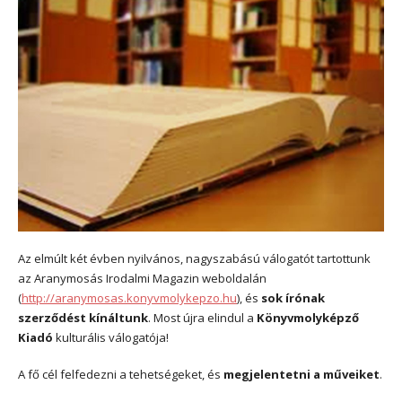
Az elmúlt két évben nyilvános, nagyszabású válogatót tartottunk
az Aranymosás Irodalmi Magazin weboldalán
(
http://aranymosas.konyvmolykepzo.hu
), és
sok írónak
szerződést kínáltunk
. Most újra elindul a
Könyvmolyképző
Kiadó
kulturális válogatója!
A fő cél felfedezni a tehetségeket, és
megjelentetni a műveiket
.