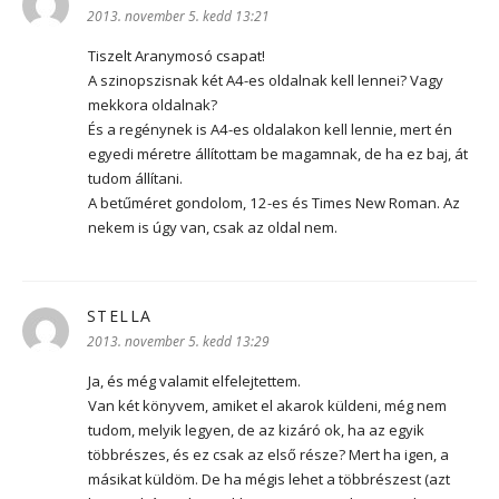
2013. november 5. kedd 13:21
Tiszelt Aranymosó csapat!
A szinopszisnak két A4-es oldalnak kell lennei? Vagy
mekkora oldalnak?
És a regénynek is A4-es oldalakon kell lennie, mert én
egyedi méretre állítottam be magamnak, de ha ez baj, át
tudom állítani.
A betűméret gondolom, 12-es és Times New Roman. Az
nekem is úgy van, csak az oldal nem.
STELLA
szerint:
2013. november 5. kedd 13:29
Ja, és még valamit elfelejtettem.
Van két könyvem, amiket el akarok küldeni, még nem
tudom, melyik legyen, de az kizáró ok, ha az egyik
többrészes, és ez csak az első része? Mert ha igen, a
másikat küldöm. De ha mégis lehet a többrészest (azt