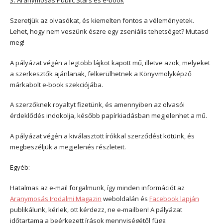
3. Aranymosás Public Stars és e-book
Szeretjük az olvasókat, és kiemelten fontos a véleményetek.
Lehet, hogy nem veszünk észre egy zseniális tehetséget? Mutasd
meg!
A pályázat végén a legtöbb lájkot kapott mű, illetve azok, melyeket
a szerkesztők ajánlanak, felkerülhetnek a Könyvmolyképző
márkabolt e-book szekciójába.
A szerzőknek royaltyt fizetünk, és amennyiben az olvasói
érdeklődés indokolja, később papírkiadásban megjelenhet a mű.
A pályázat végén a kiválasztott írókkal szerződést kötünk, és
megbeszéljük a megjelenés részleteit.
Egyéb:
Hatalmas az e-mail forgalmunk, így minden információt az
Aranymosás Irodalmi Magazin
weboldalán és
Facebook lapján
publikálunk, kérlek, ott kérdezz, ne e-mailben! A pályázat
időtartama a beérkezett írások mennyiségétől függ.