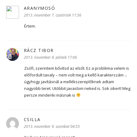
ARANYMOSÓ
szerint:
2013. november 7. csütörtök 11:56
Értem.
RÁCZ TIBOR
szerint:
2013. november 8. péntek 17:06
Zsófi, szerintem bővítsd az elsőt. Ez a probléma velem is
előfordult tavaly – nem volt meg a kellő karakterszám -,
úgyhogy javításnál a mellékszereplőknek adtam
nagyobb teret. Utóbbit javaslom neked is. Sok sikert! Meg
persze mindenki másnak is
CSILLA
szerint:
2013. november 9. szombat 04:55