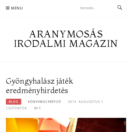
Skip
MENU
to
content
ARANYMOSÁS
IRODALMI MAGAZIN
Gyöngyhalász játék
eredményhirdetés
BLOG
KÖNYVMOLYKÉPZŐ
2013. AUGUSZTUS 1.
CSÜTÖRTÖK
1