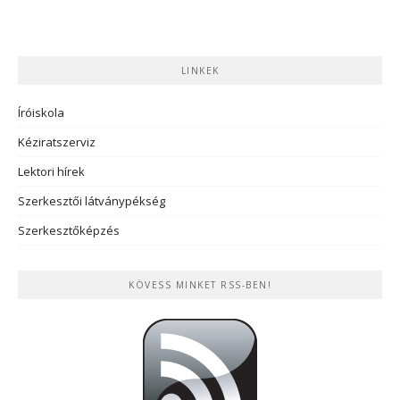
LINKEK
Íróiskola
Kéziratszerviz
Lektori hírek
Szerkesztői látványpékség
Szerkesztőképzés
KÖVESS MINKET RSS-BEN!