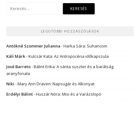
Keresés:
LEGUTÓBBI HOZZÁSZÓLÁSOK
Antókné Szommer Julianna
-
Harka Sára: Suhancom
Káli Márk
-
Kulcsár Kata: Az Antropocéna időkapszula
José Barreto
-
Bálint Erika: A sánta suszter és a barátság
aranyfonala
Niki
-
Mary Ann Draven: Napsugár és Alkonyat
Erdélyi Bálint
-
Huszár Nóra: Misi és a Varázslopó