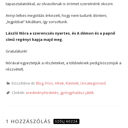
tapasztalatokkal, az olvasóknak is örömet szeretnénk okozni.
Annyi lelkes megoldás érkezett, hogy nem tudunk dönteni,
„legjobbat” kikiáltani, így sorsoltunk.
László Nóra a szerencsés nyertes, és A démon és a papnő
című regényt kapja majd meg.
Gratulálunk!
Nórával egyeztetjük a részleteket, a többieknek pedig köszönjük a
részvételt.
Közzétéve itt:
Blog
,
Friss
,
Hírek
,
Kiemelt
,
Uncategorized
Címkék:
eredményhirdetés
,
gyöngyhalász játék
1 HOZZÁSZÓLÁS
SZÓLJ HOZZÁ