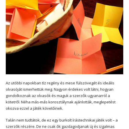
Az utóbbi napokban tíz regény és mese fülszövegét és ideális
olvasóját ismerhettük meg. Nagyon érdekes volt látni, hogyan
gondolkoznak az olvasók és maguk a szerzők ugyanarról a
kötetről. Néha más-más korosztálynak ajánlották, meglepetést
okozva ezzel a játék követőinek.
Talán nem tudtátok, de ez egy burkolt írástechnikai játék volt – a
szerzők részére. De ne csak ők gazdagodjanak új és izgalmas