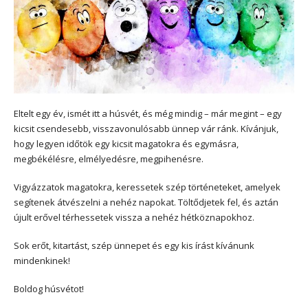
Eltelt egy év, ismét itt a húsvét, és még mindig – már megint – egy
kicsit csendesebb, visszavonulósabb ünnep vár ránk. Kívánjuk,
hogy legyen időtök egy kicsit magatokra és egymásra,
megbékélésre, elmélyedésre, megpihenésre.
Vigyázzatok magatokra, keressetek szép történeteket, amelyek
segítenek átvészelni a nehéz napokat. Töltődjetek fel, és aztán
újult erővel térhessetek vissza a nehéz hétköznapokhoz.
Sok erőt, kitartást, szép ünnepet és egy kis írást kívánunk
mindenkinek!
Boldog húsvétot!