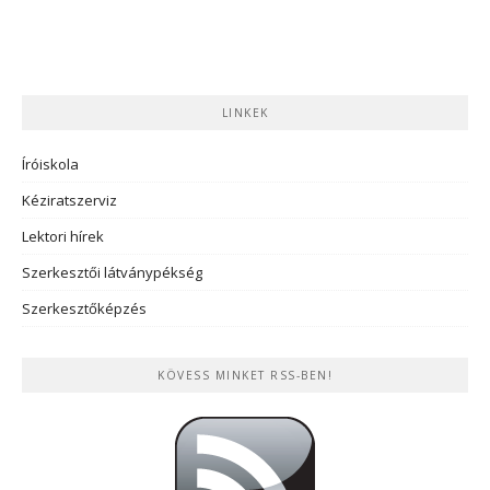
LINKEK
Íróiskola
Kéziratszerviz
Lektori hírek
Szerkesztői látványpékség
Szerkesztőképzés
KÖVESS MINKET RSS-BEN!