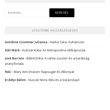
Keresés:
LEGUTÓBBI HOZZÁSZÓLÁSOK
Antókné Szommer Julianna
-
Harka Sára: Suhancom
Káli Márk
-
Kulcsár Kata: Az Antropocéna időkapszula
José Barreto
-
Bálint Erika: A sánta suszter és a barátság
aranyfonala
Niki
-
Mary Ann Draven: Napsugár és Alkonyat
Erdélyi Bálint
-
Huszár Nóra: Misi és a Varázslopó