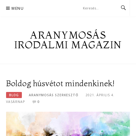
Skip
MENU
to
content
ARANYMOSÁS
IRODALMI MAGAZIN
Boldog húsvétot mindenkinek!
BLOG
ARANYMOSÁS SZERKESZTŐ
2021. ÁPRILIS 4.
VASÁRNAP
0