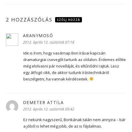
2 HOZZÁSZÓLÁS
SZÓLJ HOZZÁ
ARANYMOSÓ
szerint:
2012. április 12. csütörtök 07:18
Ide is írom, hogy vasárnap Bori írásai kapcsán
dramaturgiai csevegőt tartunk az oldalon. Érdemes előtte
még elolvasni pár novelláját, és eltűnődni rajtuk. Lesz
egy átfogó cikk, de akkor tudunk írástechnikáról
beszélgetni, ha vannak kérdéseitek.
DEMETER ATTILA
szerint:
2012. április 12. csütörtök 09:42
Ez nekünk nagyszerű, Borikának talán nem annyira – bár
a jóból is lehet még jobb, de az is fájdalmas.