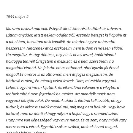
1944 május 5
Ma szép tavaszi nap volt. Estefelé kicsit kimerészkedtünk az udvarra.
Láttam anyádat, intett nekem odafentről. Asztmás beteget kell ápolni itt
a pincében, hozattam neki kamillát, de mindent egyre nehezebb
beszerezni. Nincsenek itt az eszközeim, nem tudom rendesen ellátni.
Ha megnősz, és úgy döntesz, hogy te is orvos leszel, határtalanul
boldoggá tennél! Őrizgetem a mezuzát, ez a tiéd, szeretném, ha
magaddal vinnéd. Ne feledd: ott az otthonod, ahol igazán jól érzed
magad! Ez a város is az otthonod, mert itt fogsz megszületni, de
bárhová is menj, én mindig veled leszek. Fiam, mi zsidók vagyunk.
Lehet, hogy ha innen kijutunk, és elkerülünk valamerre a világba, a
többiek többé nem fogadnak be minket. Azt mondják majd: nem
vagyunk közéjük valók. De nekünk akkor is élnünk kell tovább, ahogy
tudunk, és akkor is zsidók maradunk, míg meg nem halunk. Hogy hová
tartozol, nem az dönti el hogy milyen a hajad vagy a szemed színe.
Hogy mire van képességed vagy mire nincs. És az sem, hogy miből vagy
merre ered a véred. Egyedül csak az számít, aminek érzed magad.