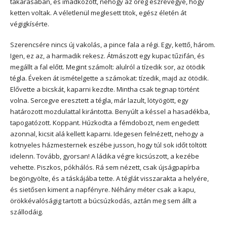
takarásában, és imádkozott, nehogy az öreg észrevegye, hogy
ketten voltak. A véletlenül meglesett titok, egész életén át
végigkísérte.
Szerencsére nincs új vakolás, a pince fala a régi. Egy, kettő, három.
Igen, ez az, a harmadik rekesz. Átmászott egy kupac tűzifán, és
megállt a fal előtt. Megint számolt: alulról a tízedik sor, az ötödik
tégla. Éveken át ismételgette a számokat: tízedik, majd az ötödik.
Elővette a bicskát, kaparni kezdte. Mintha csak tegnap történt
volna. Sercegve eresztett a tégla, már lazult, lötyögött, egy
határozott mozdulattal kirántotta. Benyúlt a késsel a hasadékba,
tapogatózott. Koppant. Húzkodta a fémdobozt, nem engedett
azonnal, kicsit alá kellett kaparni. Idegesen felnézett, nehogy a
kotnyeles házmesternek eszébe jusson, hogy túl sok időt töltött
idelenn. Tovább, gyorsan! A ládika végre kicsúszott, a kezébe
vehette. Piszkos, pókhálós. Rá sem nézett, csak újságpapírba
begöngyölte, és a táskájába tette. A téglát visszarakta a helyére,
és sietősen kiment a napfényre. Néhány méter csak a kapu,
örökkévalóságig tartott a búcsúzkodás, aztán meg sem állt a
szállodáig.