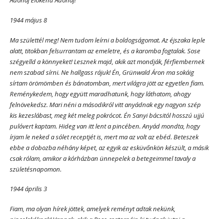
Adonáj Elokénu Adonáj!
1944 május 8
Ma születtél meg! Nem tudom leírni a boldogságomat. Az éjszaka leple
alatt, titokban felsurrantam az emeletre, és a karomba fogtalak. Sose
szégyelld a könnyeket! Lesznek majd, akik azt mondják, férfiembernek
nem szabad sírni. Ne hallgass rájuk! Én, Grünwald Áron ma sokáig
sírtam örömömben és bánatomban, mert világra jött az egyetlen fiam.
Reménykedem, hogy együtt maradhatunk, hogy láthatom, ahogy
felnövekedsz. Mari néni a másodikról vitt anyádnak egy nagyon szép
kis kezeslábast, meg két meleg pokrócot. Én Sanyi bácsitól hosszú ujjú
pulóvert kaptam. Hideg van itt lent a pincében. Anyád mondta, hogy
írjam le neked a sólet receptjét is, mert ma az volt az ebéd. Beteszek
ebbe a dobozba néhány képet, az egyik az esküvőnkön készült, a másik
csak rólam, amikor a kórházban ünnepelek a betegeimmel tavaly a
születésnapomon.
1944 április 3
Fiam, ma olyan hírek jöttek, amelyek reményt adtak nekünk,