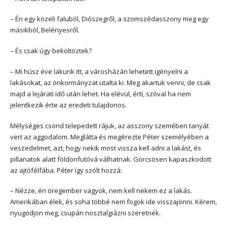
– Én egy közeli faluból, Diószegről, a szomszédasszony meg egy
másikból, Belényesről.
– És csak úgy beköltöztek?
– Mi húsz éve lakunk itt, a városházán lehetett igényelni a
lakásokat, az önkormányzat utalta ki. Meg akartuk venni, de csak
majd a lejárati idő után lehet. Ha elévül, érti, szóval ha nem
jelentkezik érte az eredeti tulajdonos.
Mélységes csönd telepedett rájuk, az asszony szemében tanyát
vert az aggodalom. Meglátta és megérezte Péter személyében a
veszedelmet, azt, hogy nekik most vissza kell adni a lakást, és
pillanatok alatt földönfutóvá válhatnak. Görcsösen kapaszkodott
az ajtófélfába. Péter így szólt hozzá:
– Nézze, én öregember vagyok, nem kell nekem ez a lakás.
Amerikában élek, és soha többé nem fogok ide visszajönni. Kérem,
nyugodjon meg, csupán nosztalgiázni szeretnék.