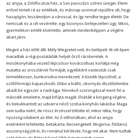
az anyja, a Zöldfa utcai ház, a Sas passzázs színes üvegei. Elemi
erővel törtek rá az emlékek, és másnap azonnal repülőre ült, hogy
hazajöjjön, leszámoljon a várossal, és így rendbe tegye életét. De
nemcsak ez a cél vezérelte: egy bizonyos befejezetlen ügy, titkos,
gyermekkori emlék kísértette, aminek mindenképpen a végére
akart járni.
Megint a ház előtt állt. Mély lélegzetet vett, és belépett. Itt-ott épen
maradtak a régi postaládák helyét őrző rácskeretek. A
mosókonyhába vezető lépcsősor kovácsoltvas korlátja még
mutatta az oroszlánok formáját, egyébként vastestük csak
törmelékesen, kunkorodva meredezett. A tízedik lépcsőnél, a
szőlőformájú kapaszkodó. Ebbe a kiálló, cikornyás díszítőelembe
akadt be egyszer a nadrágja. Növekvő szorongással ment fel a
második emeletre, majd kifújta magát. Elsétált a körgang végére,
és bekukkantott az udvarra néző szoba-konyhás lakásba. Maga
sem tudta miért, de rossz érzéssel töltötte el, mikor látta, hogy
nyüzsög odabent az élet. Az ő otthonában, ahol az anyja
esténként lefektette, betakarta. Becsengetett. Mogorva, földarcú
asszonyság jött ki, és románul kérdezte, hogy mit akar. Nem tudtak
szót érteni, de Péter kézzel-lábbal mutogatott, egyre