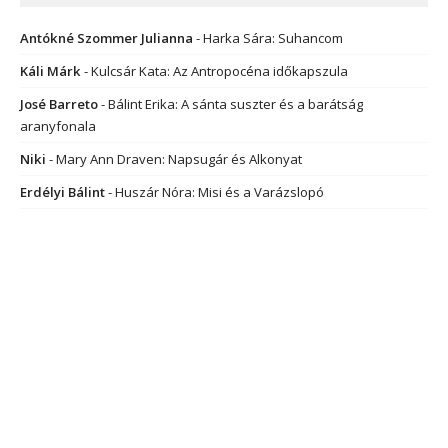
Antókné Szommer Julianna
-
Harka Sára: Suhancom
Káli Márk
-
Kulcsár Kata: Az Antropocéna időkapszula
José Barreto
-
Bálint Erika: A sánta suszter és a barátság
aranyfonala
Niki
-
Mary Ann Draven: Napsugár és Alkonyat
Erdélyi Bálint
-
Huszár Nóra: Misi és a Varázslopó