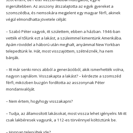
ingerültebben. Az asszony átszalajtotta az egyik gyereket a
szomszédba, és nemsokára megjelent egy magyar férfi, akinek
végül elmondhatta jövetele célját:
– Szabó Péter vagyok, itt születtem, ebben a házban. 1946-ban
vették el tőlünk ezt a lakást, a szüleimmel kimentünk Amerikába.
Apám röviddel a háború után meghalt, anyámmal New Yorkban
telepedtünk le. Hát, most visszajöttem, szétnéznék, ha nem
bánják.
– Itt már senki nincs abból a generációból, akik ismerhették volna,
nagyon sajnálom. Visszakapta a lakást? – kérdezte a szomszéd
férfi, miközben buzgón fordította az asszonynak Péter
mondanivalóját.
– Nem értem, hogyhogy visszakapni?
– Tudja, az államosított lakásokat, most vissza lehet igényelni. Mi itt
csak lakbéresek vagyunk, a 112-es törvénnyel költöztünk be.
– Honnan települtek ide?