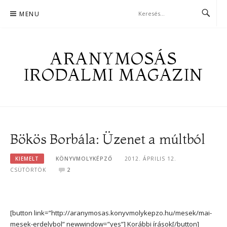
Skip
MENU
to
content
ARANYMOSÁS
IRODALMI MAGAZIN
Bökös Borbála: Üzenet a múltból
KIEMELT
KÖNYVMOLYKÉPZŐ
2012. ÁPRILIS 12.
CSÜTÖRTÖK
2
[button link=”http://aranymosas.konyvmolykepzo.hu/mesek/mai-
mesek-erdelybol” newwindow=”yes”] Korábbi írások[/button]