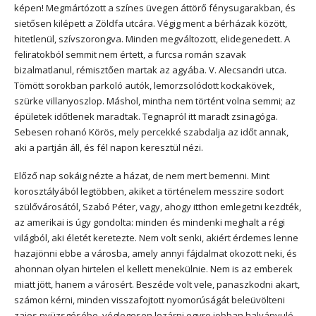
képen! Megmártózott a színes üvegen áttörő fénysugarakban, és
sietősen kilépett a Zöldfa utcára. Végig ment a bérházak között,
hitetlenül, szívszorongva. Minden megváltozott, elidegenedett. A
feliratokból semmit nem értett, a furcsa román szavak
bizalmatlanul, rémisztően martak az agyába. V. Alecsandri utca.
Tömött sorokban parkoló autók, lemorzsolódott kockakövek,
szürke villanyoszlop. Máshol, mintha nem történt volna semmi; az
épületek időtlenek maradtak. Tegnapról itt maradt zsinagóga.
Sebesen rohanó Körös, mely percekké szabdalja az időt annak,
aki a partján áll, és fél napon keresztül nézi.
Előző nap sokáig nézte a házat, de nem mert bemenni. Mint
korosztályából legtöbben, akiket a történelem messzire sodort
szülővárosától, Szabó Péter, vagy, ahogy itthon emlegetni kezdték,
az amerikai is úgy gondolta: minden és mindenki meghalt a régi
világból, aki életét keretezte. Nem volt senki, akiért érdemes lenne
hazajönni ebbe a városba, amely annyi fájdalmat okozott neki, és
ahonnan olyan hirtelen el kellett menekülnie. Nem is az emberek
miatt jött, hanem a városért. Beszéde volt vele, panaszkodni akart,
számon kérni, minden visszafojtott nyomorúságát beleüvölteni
zajos nyüzsgésébe, véglegesen lezárni egyre jobban halványuló