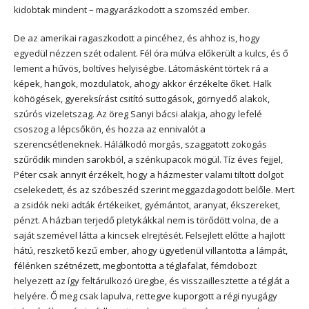
kidobtak mindent – magyarázkodott a szomszéd ember.
De az amerikai ragaszkodott a pincéhez, és ahhoz is, hogy
egyedül nézzen szét odalent. Fél óra múlva előkerült a kulcs, és ő
lement a hűvös, boltíves helyiségbe. Látomásként törtek rá a
képek, hangok, mozdulatok, ahogy akkor érzékelte őket. Halk
köhögések, gyereksírást csitító suttogások, görnyedő alakok,
szúrós vizeletszag. Az öreg Sanyi bácsi alakja, ahogy lefelé
csoszog a lépcsőkön, és hozza az ennivalót a
szerencsétleneknek. Hálálkodó morgás, szaggatott zokogás
szűrődik minden sarokból, a szénkupacok mögül. Tíz éves fejjel,
Péter csak annyit érzékelt, hogy a házmester valami tiltott dolgot
cselekedett, és az szóbeszéd szerint meggazdagodott belőle. Mert
a zsidók neki adták értékeiket, gyémántot, aranyat, ékszereket,
pénzt. A házban terjedő pletykákkal nem is törődött volna, de a
saját szemével látta a kincsek elrejtését. Felsejlett előtte a hajlott
hátú, reszkető kezű ember, ahogy ügyetlenül villantotta a lámpát,
félénken szétnézett, megbontotta a téglafalat, fémdobozt
helyezett az így feltárulkozó üregbe, és visszaillesztette a téglát a
helyére. Ő meg csak lapulva, rettegve kuporgott a régi nyugágy