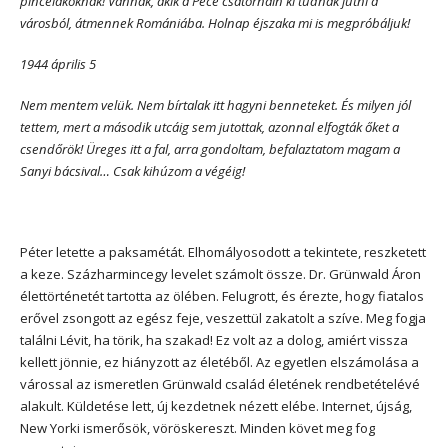
pincelakóknak! Vannak, akik a Pece csatornáin ki tudnak jutni a
városból, átmennek Romániába. Holnap éjszaka mi is megpróbáljuk!
1944 április 5
Nem mentem velük. Nem bírtalak itt hagyni benneteket. És milyen jól
tettem, mert a második utcáig sem jutottak, azonnal elfogták őket a
csendőrök! Üreges itt a fal, arra gondoltam, befalaztatom magam a
Sanyi bácsival… Csak kihúzom a végéig!
Péter letette a paksamétát. Elhomályosodott a tekintete, reszketett
a keze. Százharmincegy levelet számolt össze. Dr. Grünwald Áron
élettörténetét tartotta az ölében. Felugrott, és érezte, hogy fiatalos
erővel zsongott az egész feje, veszettül zakatolt a szíve. Meg fogja
találni Lévit, ha törik, ha szakad! Ez volt az a dolog, amiért vissza
kellett jönnie, ez hiányzott az életéből. Az egyetlen elszámolása a
várossal az ismeretlen Grünwald család életének rendbetételévé
alakult. Küldetése lett, új kezdetnek nézett elébe. Internet, újság,
New Yorki ismerősök, vöröskereszt. Minden követ meg fog