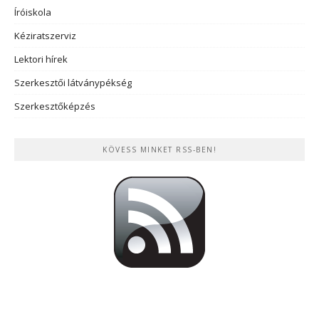
Íróiskola
Kéziratszerviz
Lektori hírek
Szerkesztői látványpékség
Szerkesztőképzés
KÖVESS MINKET RSS-BEN!