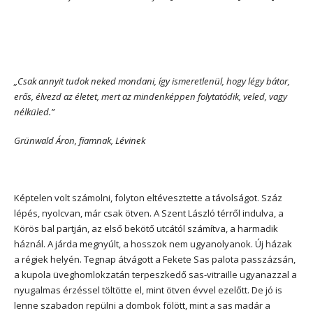
„Csak annyit tudok neked mondani, így ismeretlenül, hogy légy bátor,
erős, élvezd az életet, mert az mindenképpen folytatódik, veled, vagy
nélküled.”
Grünwald Áron, fiamnak, Lévinek
Képtelen volt számolni, folyton eltévesztette a távolságot. Száz
lépés, nyolcvan, már csak ötven. A Szent László térről indulva, a
Körös bal partján, az első bekötő utcától számítva, a harmadik
háznál. A járda megnyúlt, a hosszok nem ugyanolyanok. Új házak
a régiek helyén. Tegnap átvágott a Fekete Sas palota passzázsán,
a kupola üveghomlokzatán terpeszkedő sas-vitraille ugyanazzal a
nyugalmas érzéssel töltötte el, mint ötven évvel ezelőtt. De jó is
lenne szabadon repülni a dombok fölött, mint a sas madár a