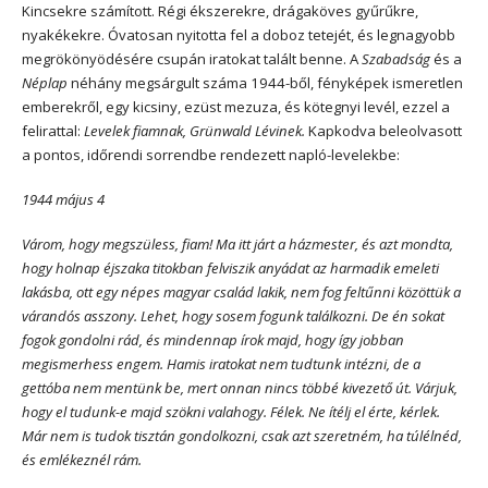
Kincsekre számított. Régi ékszerekre, drágaköves gyűrűkre,
nyakékekre. Óvatosan nyitotta fel a doboz tetejét, és legnagyobb
megrökönyödésére csupán iratokat talált benne. A
Szabadság
és a
Néplap
néhány megsárgult száma 1944-ből, fényképek ismeretlen
emberekről, egy kicsiny, ezüst mezuza, és kötegnyi levél, ezzel a
felirattal:
Levelek fiamnak, Grünwald Lévinek.
Kapkodva beleolvasott
a pontos, időrendi sorrendbe rendezett napló-levelekbe:
1944 május 4
Várom, hogy megszüless, fiam! Ma itt járt a házmester, és azt mondta,
hogy holnap éjszaka titokban felviszik anyádat az harmadik emeleti
lakásba, ott egy népes magyar család lakik, nem fog feltűnni közöttük a
várandós asszony. Lehet, hogy sosem fogunk találkozni. De én sokat
fogok gondolni rád, és mindennap írok majd, hogy így jobban
megismerhess engem. Hamis iratokat nem tudtunk intézni, de a
gettóba nem mentünk be, mert onnan nincs többé kivezető út. Várjuk,
hogy el tudunk-e majd szökni valahogy. Félek. Ne ítélj el érte, kérlek.
Már nem is tudok tisztán gondolkozni, csak azt szeretném, ha túlélnéd,
és emlékeznél rám.