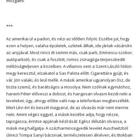
mozgatni.
***
Az amerikai ül a padon, és nézi az időtlen folyót. Eszébe jut, hogy
ezen a helyen, valaha épületek, üzletek álltak, ide jártak vásárolni
az anyjával. Most nincs itt semmi más, csak park, Eminescu szobor,
autóparkoló, és csak a foszlott, romos zsinagóga terpeszkedik
méltóságteljesen a közelben. A villamos sem a Szent László hídon
megy keresztül, elzakatol a Sas Palota előtt. Cigarettára gyújt, és
vár. Jön valaki, és leül mellé. A másik amerikai ugyanolyan ősz, de
tiszta szemű, és barátságos a mosolya. Nem szólnak egymáshoz,
hanem Péter előveszi a dobozt, és hangosan olvasni kezdi neki a
leveleket, úgy, ahogy előtte való nap a telefonban megbeszélték.
Mert Lévi ért és beszél magyarul, de az olvasás már nem menne
neki. Amint végez eggyel, a másik kezébe adja, hogy nézze,
tapogassa, érintse apjának kézírását. Egész délután olvassa, a
másik meg hallgatja. A százharmincegyedik levelet Auschwitzból
címezi Tompa Sanyi bácsinak, természetesen álnéven, és titokban