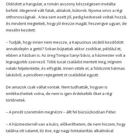
Oldódott a hangulat, a román asszony készségesen invitálta
befelé. Idegenné vált falak, ablakok, bútorok. Nyoma sincs a régi
otthonosságnak. A tea sem esett jól, pedig kedvesek voltak hozzá,
és mindent megtettek, hogy jól érezze magát. Feszengve ugyan, de
mesélni kezdett:
– Tudják, hogy innen nem messze, a Kapucinus utcától kezdődött
annakidején a gettó? Sokan bújtattak akkor zsidókat, például itt,
ebben a házban is. Az öreg Tompa Sanyi bácsi, a házmester volt a
legnagyobb szervező. Több tucat családot mentett meg, mígnem
valaki feljelentette, és elfogták. Innen vitték el, a földszinti hármas
lakásból, a pincében rejtegetett öt családdal együtt.
De amazok csak vállat vontak. Nem tudhatták, hogyan is
emlékezhettek volna, de nem is igen érdekelték őket a régi
történetek.
– A pincét szeretném megnézni – állt fel búcsúzkodóan Péter.
– A házmesternél van a kulcs, előkeríthetem, de nem hiszem, hogy
találna ott valamit, tíz éve, egy nagy lomtalanítás alkalmával