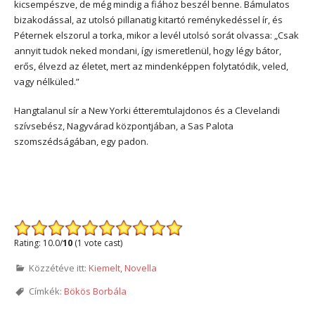
kicsempészve, de még mindig a fiához beszél benne. Bámulatos
bizakodással, az utolsó pillanatig kitartó reménykedéssel ír, és
Péternek elszorul a torka, mikor a levél utolsó sorát olvassa: „Csak
annyit tudok neked mondani, így ismeretlenül, hogy légy bátor,
erős, élvezd az életet, mert az mindenképpen folytatódik, veled,
vagy nélküled.”
Hangtalanul sír a New Yorki étteremtulajdonos és a Clevelandi
szívsebész, Nagyvárad központjában, a Sas Palota
szomszédságában, egy padon.
Rating: 10.0/
10
(1 vote cast)
Közzétéve itt:
Kiemelt
,
Novella
Címkék:
Bökös Borbála