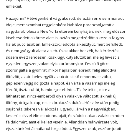
emlékeit.
Hazajönni? Hétvégenként vágyakozott, de aztán erre sem maradt
ideje, mert szombat reggelenként kiabálva parancsolgatott a
nagydarab olasz a New Yorki étterem konyháján, neki meg először
kisebesedett a körme alatt is, aztán megedződött a keze a fagyos
halak pucolásában. Emlékszik, ledobta a kesztyűt, mert befülledt,
és nem gyógyult alatta a seb. Csak akkor beszélt, ha kérdezték,
sosem evett rendesen, csak úgy, kutyafuttában, meleg levest is
egyetlen egyszer, valamelyik karácsonykor. Feszülő görcs
szorongatta a gyomrát, mikor hajnalban ébredt, félig álmodva
öltözött, aztán belevegyült az utcán siető embermasszába,
gépiesen végig dolgozta a napot, és várta a vasárnapi meleg
fürdőt, tiszta ruhát, hamburger ebédet. Tíz év telt el, mire a
láthatatlan, nincs-emberből olyan valakivé változott, akinek új
öltöny, drága kalap, esti szórakozás dukált. Húsz év után pedig
saját ház, sikeres vállalkozás. Egyedül, árván a nagyvilágban,
keserű szívvel élte mindennapjait, és vádolni akart valakit minden
fájdalomért, amit el kellett viselnie. Állandóan hiányérzete volt,
éjszakánként álmatlanul forgolódott. Egyszer csak, eszébe jutott