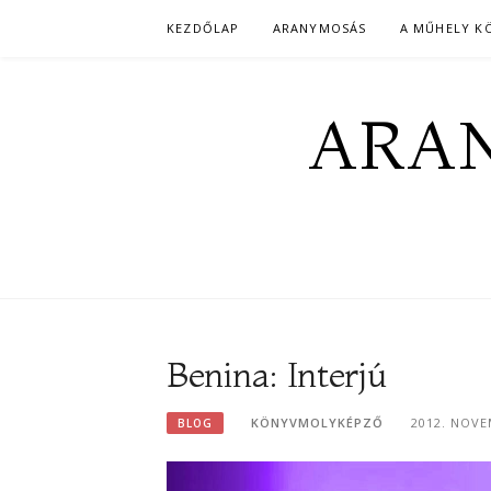
Skip
KEZDŐLAP
ARANYMOSÁS
A MŰHELY K
to
content
ARAN
Benina: Interjú
KÖNYVMOLYKÉPZŐ
2012. NOV
BLOG