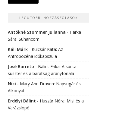
LEGUTÓBBI HOZZÁSZÓLÁSOK
Antókné Szommer Julianna
-
Harka
Sára: Suhancom
Káli Márk
-
Kulcsár Kata: Az
Antropocéna időkapszula
José Barreto
-
Bálint Erika: A sánta
suszter és a barátság aranyfonala
Niki
-
Mary Ann Draven: Napsugár és
Alkonyat
Erdélyi Bálint
-
Huszár Nóra: Misi és a
Varázslopó