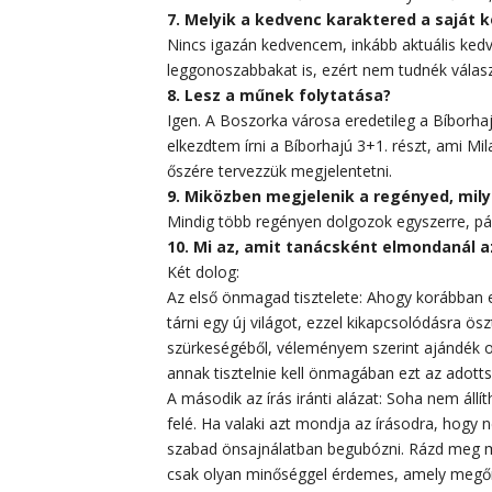
7. Melyik a kedvenc karaktered a saját 
Nincs igazán kedvencem, inkább aktuális kedv
leggonoszabbakat is, ezért nem tudnék válasz
8. Lesz a műnek folytatása?
Igen. A Boszorka városa eredetileg a Bíborhaj
elkezdtem írni a Bíborhajú 3+1. részt, ami Mi
őszére tervezzük megjelentetni.
9. Miközben megjelenik a regényed, mily
Mindig több regényen dolgozok egyszerre, p
10. Mi az, amit tanácsként elmondanál 
Két dolog:
Az első önmagad tisztelete: Ahogy korábban e
tárni egy új világot, ezzel kikapcsolódásra ö
szürkeségéből, véleményem szerint ajándék olv
annak tisztelnie kell önmagában ezt az adott
A második az írás iránti alázat: Soha nem állít
felé. Ha valaki azt mondja az írásodra, hogy
szabad önsajnálatban begubózni. Rázd meg mag
csak olyan minőséggel érdemes, amely megőr