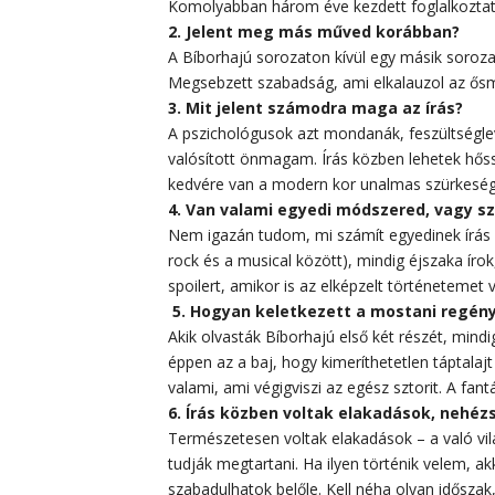
Komolyabban három éve kezdett foglalkoztatn
2. Jelent meg más műved korábban?
A Bíborhajú sorozaton kívül egy másik sorozat
Megsebzett szabadság, ami elkalauzol az ősm
3. Mit jelent számodra maga az írás?
A pszichológusok azt mondanák, feszültségl
valósított önmagam. Írás közben lehetek hős
kedvére van a modern kor unalmas szürkesé
4. Van valami egyedi módszered, vagy s
Nem igazán tudom, mi számít egyedinek írás k
rock és a musical között), mindig éjszaka í
spoilert, amikor is az elképzelt történetemet
5. Hogyan keletkezett a mostani regény
Akik olvasták Bíborhajú első két részét, mindi
éppen az a baj, hogy kimeríthetetlen táptalaj
valami, ami végigviszi az egész sztorit. A fan
6. Írás közben voltak elakadások, nehé
Természetesen voltak elakadások – a való vil
tudják megtartani. Ha ilyen történik velem,
szabadulhatok belőle. Kell néha olyan időszak,