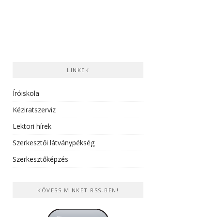
LINKEK
Íróiskola
Kéziratszerviz
Lektori hírek
Szerkesztői látványpékség
Szerkesztőképzés
KÖVESS MINKET RSS-BEN!