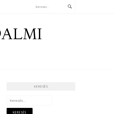
DALMI
KERESÉS
Keresés: