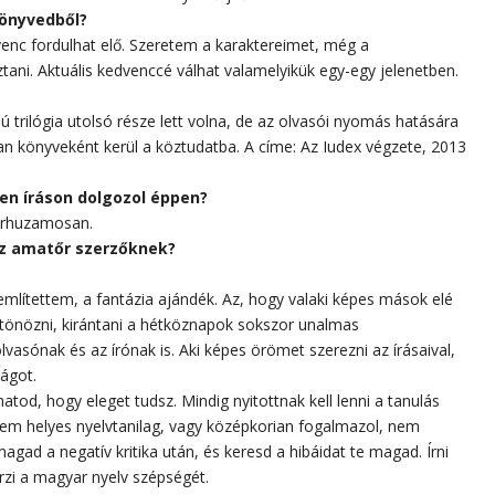
könyvedből?
enc fordulhat elő. Szeretem a karaktereimet, még a
tani. Aktuális kedvenccé válhat valamelyikük egy-egy jelenetben.
ú trilógia utolsó része lett volna, de az olvasói nyomás hatására
lan könyveként kerül a köztudatba. A címe: Az Iudex végzete, 2013
en íráson dolgozol éppen?
árhuzamosan.
az amatőr szerzőknek?
mlítettem, a fantázia ajándék. Az, hogy valaki képes mások elé
sztönözni, kirántani a hétköznapok sokszor unalmas
asónak és az írónak is. Aki képes örömet szerezni az írásaival,
ságot.
hatod, hogy eleget tudsz. Mindig nyitottnak kell lenni a tanulás
 nem helyes nyelvtanilag, vagy középkorian fogalmazol, nem
ad a negatív kritika után, és keresd a hibáidat te magad. Írni
zi a magyar nyelv szépségét.