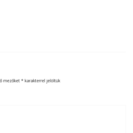
ző mezőket
*
karakterrel jelöltük