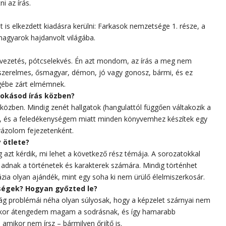
i az írás.
 is elkezdett kiadásra kerülni: Farkasok nemzetsége 1. része, a
agyarok hajdanvolt világába.
evezetés, pótcselekvés. Én azt mondom, az írás a meg nem
szerelmes, ősmagyar, démon, jó vagy gonosz, bármi, és ez
gébe zárt elmémnek.
zokásod írás közben?
özben. Mindig zenét hallgatok (hangulattól függően váltakozik a
rok, és a feledékenységem miatt minden könyvemhez készítek egy
 vázolom fejezetenként.
 ötlete?
g azt kérdik, mi lehet a következő rész témája. A sorozatokkal
t adnak a történetek és karakterek számára. Mindig történhet
tázia olyan ajándék, mint egy soha ki nem ürülő élelmiszerkosár.
zségek? Hogyan győzted le?
ág problémái néha olyan súlyosak, hogy a képzelet szárnyai nem
 akkor átengedem magam a sodrásnak, és így hamarabb
 amikor nem írsz – bármilyen őrjítő is.