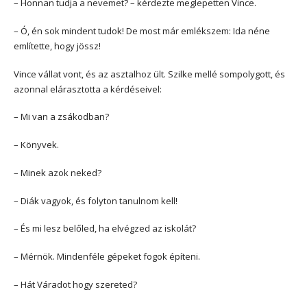
– Honnan tudja a nevemet? – kérdezte meglepetten Vince.
– Ó, én sok mindent tudok! De most már emlékszem: Ida néne
említette, hogy jössz!
Vince vállat vont, és az asztalhoz ült. Szilke mellé sompolygott, és
azonnal elárasztotta a kérdéseivel:
– Mi van a zsákodban?
– Könyvek.
– Minek azok neked?
– Diák vagyok, és folyton tanulnom kell!
– És mi lesz belőled, ha elvégzed az iskolát?
– Mérnök. Mindenféle gépeket fogok építeni.
– Hát Váradot hogy szereted?