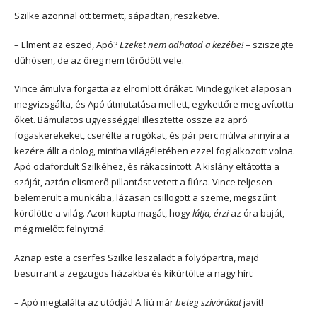
Szilke azonnal ott termett, sápadtan, reszketve.
– Elment az eszed, Apó?
Ezeket nem adhatod a kezébe!
– sziszegte
dühösen, de az öreg nem törődött vele.
Vince ámulva forgatta az elromlott órákat. Mindegyiket alaposan
megvizsgálta, és Apó útmutatása mellett, egykettőre megjavította
őket. Bámulatos ügyességgel illesztette össze az apró
fogaskerekeket, cserélte a rugókat, és pár perc múlva annyira a
kezére állt a dolog, mintha világéletében ezzel foglalkozott volna.
Apó odafordult Szilkéhez, és rákacsintott. A kislány eltátotta a
száját, aztán elismerő pillantást vetett a fiúra. Vince teljesen
belemerült a munkába, lázasan csillogott a szeme, megszűnt
körülötte a világ. Azon kapta magát, hogy
látja, érzi
az óra baját,
még mielőtt felnyitná.
Aznap este a cserfes Szilke leszaladt a folyópartra, majd
besurrant a zegzugos házakba és kikürtölte a nagy hírt:
– Apó megtalálta az utódját! A fiú már
beteg szívórákat
javít!