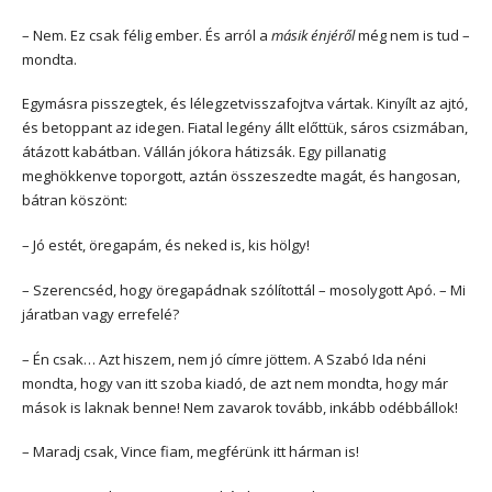
– Nem. Ez csak félig ember. És arról a
másik énjéről
még nem is tud –
mondta.
Egymásra pisszegtek, és lélegzetvisszafojtva vártak. Kinyílt az ajtó,
és betoppant az idegen. Fiatal legény állt előttük, sáros csizmában,
átázott kabátban. Vállán jókora hátizsák. Egy pillanatig
meghökkenve toporgott, aztán összeszedte magát, és hangosan,
bátran köszönt:
– Jó estét, öregapám, és neked is, kis hölgy!
– Szerencséd, hogy öregapádnak szólítottál – mosolygott Apó. – Mi
járatban vagy errefelé?
– Én csak… Azt hiszem, nem jó címre jöttem. A Szabó Ida néni
mondta, hogy van itt szoba kiadó, de azt nem mondta, hogy már
mások is laknak benne! Nem zavarok tovább, inkább odébbállok!
– Maradj csak, Vince fiam, megférünk itt hárman is!