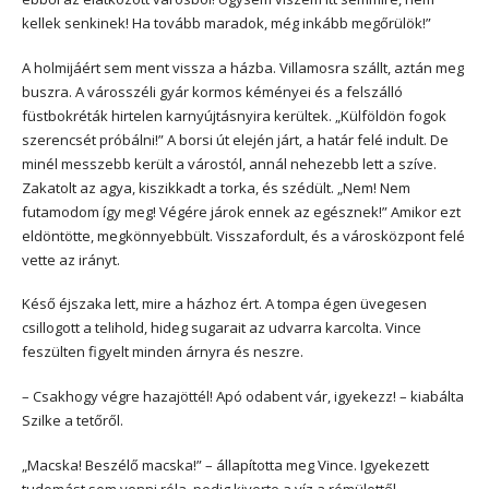
kellek senkinek! Ha tovább maradok, még inkább megőrülök!”
A holmijáért sem ment vissza a házba. Villamosra szállt, aztán meg
buszra. A városszéli gyár kormos kéményei és a felszálló
füstbokréták hirtelen karnyújtásnyira kerültek. „Külföldön fogok
szerencsét próbálni!” A borsi út elején járt, a határ felé indult. De
minél messzebb került a várostól, annál nehezebb lett a szíve.
Zakatolt az agya, kiszikkadt a torka, és szédült. „Nem! Nem
futamodom így meg! Végére járok ennek az egésznek!” Amikor ezt
eldöntötte, megkönnyebbült. Visszafordult, és a városközpont felé
vette az irányt.
Késő éjszaka lett, mire a házhoz ért. A tompa égen üvegesen
csillogott a telihold, hideg sugarait az udvarra karcolta. Vince
feszülten figyelt minden árnyra és neszre.
– Csakhogy végre hazajöttél! Apó odabent vár, igyekezz! – kiabálta
Szilke a tetőről.
„Macska! Beszélő macska!” – állapította meg Vince. Igyekezett
tudomást sem venni róla, pedig kiverte a víz a rémülettől.