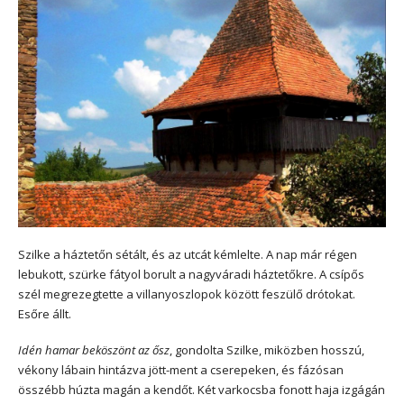
Szilke a háztetőn sétált, és az utcát kémlelte. A nap már régen
lebukott, szürke fátyol borult a nagyváradi háztetőkre. A csípős
szél megrezegtette a villanyoszlopok között feszülő drótokat.
Esőre állt.
Idén hamar beköszönt az ősz
, gondolta Szilke, miközben hosszú,
vékony lábain hintázva jött-ment a cserepeken, és fázósan
összébb húzta magán a kendőt. Két varkocsba fonott haja izgágán