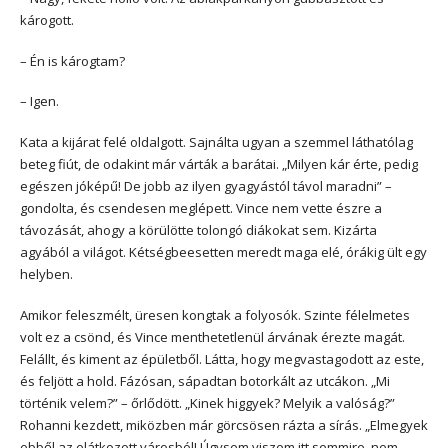
károgott.
– Én is károgtam?
– Igen.
Kata a kijárat felé oldalgott. Sajnálta ugyan a szemmel láthatólag
beteg fiút, de odakint már várták a barátai. „Milyen kár érte, pedig
egészen jóképű! De jobb az ilyen gyagyástól távol maradni” –
gondolta, és csendesen meglépett. Vince nem vette észre a
távozását, ahogy a körülötte tolongó diákokat sem. Kizárta
agyából a világot. Kétségbeesetten meredt maga elé, órákig ült egy
helyben.
Amikor feleszmélt, üresen kongtak a folyosók. Szinte félelmetes
volt ez a csönd, és Vince menthetetlenül árvának érezte magát.
Felállt, és kiment az épületből. Látta, hogy megvastagodott az este,
és feljött a hold. Fázósan, sápadtan botorkált az utcákon. „Mi
történik velem?” – őrlődött. „Kinek higgyek? Melyik a valóság?”
Rohanni kezdett, miközben már görcsösen rázta a sírás. „Elmegyek
ebből az elátkozott városból! Úgysem viszem itt semmire, nem