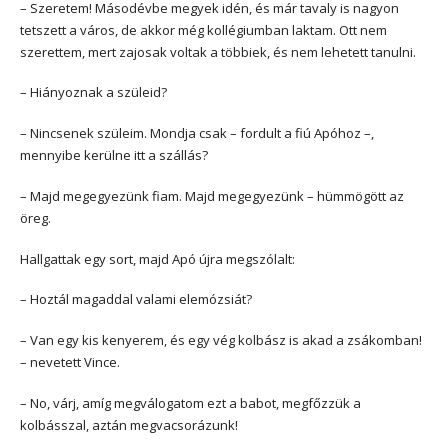
– Szeretem! Másodévbe megyek idén, és már tavaly is nagyon
tetszett a város, de akkor még kollégiumban laktam. Ott nem
szerettem, mert zajosak voltak a többiek, és nem lehetett tanulni.
– Hiányoznak a szüleid?
– Nincsenek szüleim. Mondja csak – fordult a fiú Apóhoz –,
mennyibe kerülne itt a szállás?
– Majd megegyezünk fiam. Majd megegyezünk – hümmögött az
öreg.
Hallgattak egy sort, majd Apó újra megszólalt:
– Hoztál magaddal valami elemózsiát?
– Van egy kis kenyerem, és egy vég kolbász is akad a zsákomban!
– nevetett Vince.
– No, várj, amíg megválogatom ezt a babot, megfőzzük a
kolbásszal, aztán megvacsorázunk!