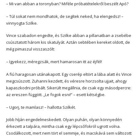
– Mi van abban a toronyban? Miféle próbatételekről beszélt Apó?
– Túl sokat nem mondhatok, de segítek neked, ha elengedsz! –
vinnyogta Szilke.
Vince szabadon engedte, és Szilke abban a pillanatban a zsebébe
csúsztatott három kis skatulyát. Aztán sebtében kereket oldott, de
még pimaszul visszaszólt:
– Igyekezz, méregzsák, mert hamarosan itt az éjfél!
A fiú haragosan utánakapott. Egy cserép eltört a lába alatt és Vince
megcsúszott. Zuhanni kezdett, és véresre horzsolta ujjait, ahogy
kapaszkodni próbált. Sikerült megállnia, de csak egy másodpercre:
az ereszen függött. „Le fogok esni!” – esett kétségbe.
– Ugorj, te mamlasz! – hallotta Szilkét.
Jobb híján engedelmeskedett. Olyan puhán, olyan könnyedén
érkezett a talpára, mintha csak egy lépcsőfokról ugrott volna.
Csodálkozott, mert nem tört el semmije, és macskává sem változott