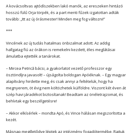
A kovácsoltvas ajtódíszekben lakó manók, az ereszeken hintázó
hosszú fülű Orja törpék, és a part menti fűzek izgatottan adták
tovább: „Itt az új órásmester! Minden meg fog változni!”
***
Vincének az új tudás hatalmas önbizalmat adott. Az addig
hallgatag fiú az órákon is remekelni kezdett, éles meglátásai
ámulatba ejtették a tanárokat.
– Mircea Petrică bácsi, a gyakorlatot vezető professzor egy
ösztöndíjra javasolt! – újságolta boldogan Apóéknak. – Egy magyar
alapítvány hirdette meg, és csak annyi a feltételük, hogy ha
megnyerem, öt évig nem költözhetek külföldre. Viszont két éven át
szép havi járadékot biztosítanak! Beadtam az önéletrajzomat, és
behívtak egy beszélgetésre!
– Akkor elkísérlek – mondta Apó, és Vince hálásan megszorította a
kezét.
Másnap megilletődve léptek az intézmény fogadótermébe. Rajtuk