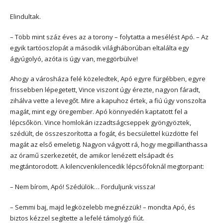
Elindultak.
– Több mint száz éves az a torony – folytatta a mesélést Apó. – Az
egyik tartóoszlopát a második világháborúban eltalálta egy
ágyúgolyó, azóta is úgy van, meggörbülve!
Ahogy a városháza felé közeledtek, Apó egyre fürgébben, egyre
frissebben lépegetett, Vince viszont úgy érezte, nagyon fáradt,
zihálva vette a levegőt. Mire a kapuhoz értek, a fiú úgy vonszolta
magát, mint egy öregember. Apó könnyedén kaptatott fel a
lépcsőkön. Vince homlokán izzadtságcseppek gyöngyöztek,
szédült, de összeszorította a fogát, és becsülettel küzdötte fel
magát az első emeletig. Nagyon vágyott rá, hogy megpillanthassa
az óramű szerkezetét, de amikor lenézett elsápadt és
megtántorodott. A kilencvenkilencedik lépcsőfoknál megtorpant:
– Nem bírom, Apó! Szédülök… Forduljunk vissza!
– Semmi baj, majd legközelebb megnézzük! – mondta Apó, és
biztos kézzel segítette a lefelé támolygó fiút.