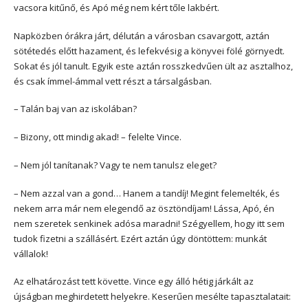
vacsora kitűnő, és Apó még nem kért tőle lakbért.
Napközben órákra járt, délután a városban csavargott, aztán
sötétedés előtt hazament, és lefekvésig a könyvei fölé görnyedt.
Sokat és jól tanult. Egyik este aztán rosszkedvűen ült az asztalhoz,
és csak ímmel-ámmal vett részt a társalgásban.
– Talán baj van az iskolában?
– Bizony, ott mindig akad! – felelte Vince.
– Nem jól tanítanak? Vagy te nem tanulsz eleget?
– Nem azzal van a gond… Hanem a tandíj! Megint felemelték, és
nekem arra már nem elegendő az ösztöndíjam! Lássa, Apó, én
nem szeretek senkinek adósa maradni! Szégyellem, hogy itt sem
tudok fizetni a szállásért. Ezért aztán úgy döntöttem: munkát
vállalok!
Az elhatározást tett követte. Vince egy álló hétig járkált az
újságban meghirdetett helyekre. Keserűen mesélte tapasztalatait: