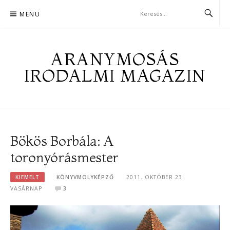
Skip
MENU
to
content
ARANYMOSÁS
IRODALMI MAGAZIN
Bökös Borbála: A
toronyórásmester
KIEMELT
KÖNYVMOLYKÉPZŐ
2011. OKTÓBER 23.
VASÁRNAP
3