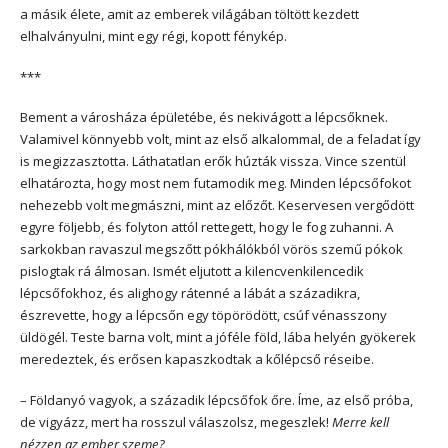
a másik élete, amit az emberek világában töltött kezdett
elhalványulni, mint egy régi, kopott fénykép.
***
Bement a városháza épületébe, és nekivágott a lépcsőknek.
Valamivel könnyebb volt, mint az első alkalommal, de a feladat így
is megizzasztotta. Láthatatlan erők húzták vissza. Vince szentül
elhatározta, hogy most nem futamodik meg. Minden lépcsőfokot
nehezebb volt megmászni, mint az előzőt. Keservesen vergődött
egyre följebb, és folyton attól rettegett, hogy le fog zuhanni. A
sarkokban ravaszul megszőtt pókhálókból vörös szemű pókok
pislogtak rá álmosan. Ismét eljutott a kilencvenkilencedik
lépcsőfokhoz, és alighogy rátenné a lábát a századikra,
észrevette, hogy a lépcsőn egy töpörödött, csúf vénasszony
üldögél. Teste barna volt, mint a jóféle föld, lába helyén gyökerek
meredeztek, és erősen kapaszkodtak a kőlépcső réseibe.
– Földanyó vagyok, a századik lépcsőfok őre. Íme, az első próba,
de vigyázz, mert ha rosszul válaszolsz, megeszlek!
Merre kell
nézzen az ember szeme?