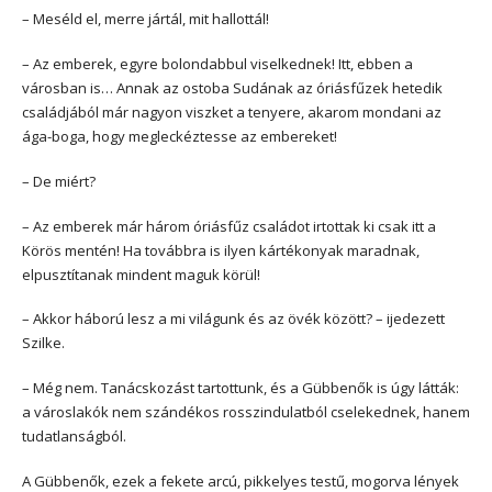
– Meséld el, merre jártál, mit hallottál!
– Az emberek, egyre bolondabbul viselkednek! Itt, ebben a
városban is… Annak az ostoba Sudának az óriásfűzek hetedik
családjából már nagyon viszket a tenyere, akarom mondani az
ága-boga, hogy megleckéztesse az embereket!
– De miért?
– Az emberek már három óriásfűz családot irtottak ki csak itt a
Körös mentén! Ha továbbra is ilyen kártékonyak maradnak,
elpusztítanak mindent maguk körül!
– Akkor háború lesz a mi világunk és az övék között? – ijedezett
Szilke.
– Még nem. Tanácskozást tartottunk, és a Gübbenők is úgy látták:
a városlakók nem szándékos rosszindulatból cselekednek, hanem
tudatlanságból.
A Gübbenők, ezek a fekete arcú, pikkelyes testű, mogorva lények