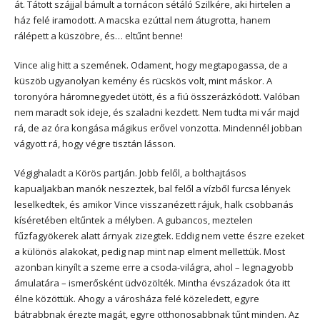
át. Tátott szájjal bámult a tornácon sétáló Szilkére, aki hirtelen a
ház felé iramodott. A macska ezúttal nem átugrotta, hanem
rálépett a küszöbre, és… eltűnt benne!
Vince alig hitt a szemének. Odament, hogy megtapogassa, de a
küszöb ugyanolyan kemény és rücskös volt, mint máskor. A
toronyóra háromnegyedet ütött, és a fiú összerázkódott. Valóban
nem maradt sok ideje, és szaladni kezdett. Nem tudta mi vár majd
rá, de az óra kongása mágikus erővel vonzotta. Mindennél jobban
vágyott rá, hogy végre tisztán lásson.
Végighaladt a Körös partján. Jobb felől, a bolthajtásos
kapualjakban manók neszeztek, bal felől a vízből furcsa lények
leselkedtek, és amikor Vince visszanézett rájuk, halk csobbanás
kíséretében eltűntek a mélyben. A gubancos, meztelen
fűzfagyökerek alatt árnyak zizegtek. Eddig nem vette észre ezeket
a különös alakokat, pedig nap mint nap elment mellettük. Most
azonban kinyílt a szeme erre a csoda-világra, ahol – legnagyobb
ámulatára – ismerősként üdvözölték. Mintha évszázadok óta itt
élne közöttük. Ahogy a városháza felé közeledett, egyre
bátrabbnak érezte magát, egyre otthonosabbnak tűnt minden. Az