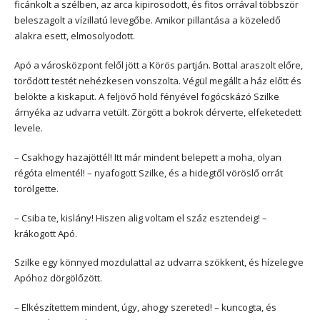
ficánkolt a szélben, az arca kipirosodott, és fitos orrával többször
beleszagolt a vízillatú levegőbe. Amikor pillantása a közeledő
alakra esett, elmosolyodott.
Apó a városközpont felől jött a Körös partján. Bottal araszolt előre,
törődött testét nehézkesen vonszolta. Végül megállt a ház előtt és
belökte a kiskaput. A feljövő hold fényével fogócskázó Szilke
árnyéka az udvarra vetült. Zörgött a bokrok dérverte, elfeketedett
levele.
– Csakhogy hazajöttél! Itt már mindent belepett a moha, olyan
régóta elmentél! – nyafogott Szilke, és a hidegtől vöröslő orrát
törölgette.
– Csiba te, kislány! Hiszen alig voltam el száz esztendeig! –
krákogott Apó.
Szilke egy könnyed mozdulattal az udvarra szökkent, és hízelegve
Apóhoz dörgölőzött.
– Elkészítettem mindent, úgy, ahogy szereted! – kuncogta, és