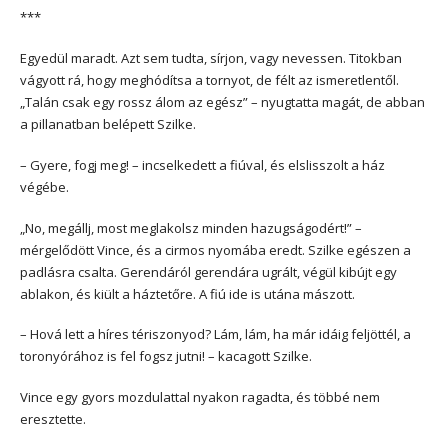
***
Egyedül maradt. Azt sem tudta, sírjon, vagy nevessen. Titokban
vágyott rá, hogy meghódítsa a tornyot, de félt az ismeretlentől.
„Talán csak egy rossz álom az egész” – nyugtatta magát, de abban
a pillanatban belépett Szilke.
– Gyere, fogj meg! – incselkedett a fiúval, és elslisszolt a ház
végébe.
„No, megállj, most meglakolsz minden hazugságodért!” –
mérgelődött Vince, és a cirmos nyomába eredt. Szilke egészen a
padlásra csalta. Gerendáról gerendára ugrált, végül kibújt egy
ablakon, és kiült a háztetőre. A fiú ide is utána mászott.
– Hová lett a híres tériszonyod? Lám, lám, ha már idáig feljöttél, a
toronyórához is fel fogsz jutni! – kacagott Szilke.
Vince egy gyors mozdulattal nyakon ragadta, és többé nem
eresztette.