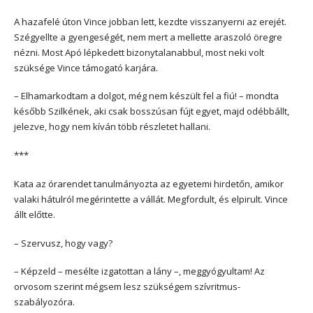
A hazafelé úton Vince jobban lett, kezdte visszanyerni az erejét.
Szégyellte a gyengeségét, nem mert a mellette araszoló öregre
nézni. Most Apó lépkedett bizonytalanabbul, most neki volt
szüksége Vince támogató karjára.
– Elhamarkodtam a dolgot, még nem készült fel a fiú! – mondta
később Szilkének, aki csak bosszúsan fújt egyet, majd odébbállt,
jelezve, hogy nem kíván több részletet hallani.
***
Kata az órarendet tanulmányozta az egyetemi hirdetőn, amikor
valaki hátulról megérintette a vállát. Megfordult, és elpirult. Vince
állt előtte.
– Szervusz, hogy vagy?
– Képzeld – mesélte izgatottan a lány –, meggyógyultam! Az
orvosom szerint mégsem lesz szükségem szívritmus-
szabályozóra.