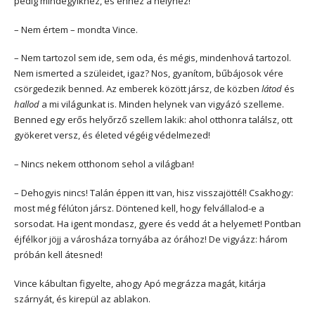
pedig mindegyikhez, és ehhez a helyhez!
– Nem értem – mondta Vince.
– Nem tartozol sem ide, sem oda, és mégis, mindenhová tartozol.
Nem ismerted a szüleidet, igaz? Nos, gyanítom, bűbájosok vére
csörgedezik benned. Az emberek között jársz, de közben
látod
és
hallod
a mi világunkat is. Minden helynek van vigyázó szelleme.
Benned egy erős helyőrző szellem lakik: ahol otthonra találsz, ott
gyökeret versz, és életed végéig védelmezed!
– Nincs nekem otthonom sehol a világban!
– Dehogyis nincs! Talán éppen itt van, hisz visszajöttél! Csakhogy:
most még félúton jársz. Döntened kell, hogy felvállalod-e a
sorsodat. Ha igent mondasz, gyere és vedd át a helyemet! Pontban
éjfélkor jöjj a városháza tornyába az órához! De vigyázz: három
próbán kell átesned!
Vince kábultan figyelte, ahogy Apó megrázza magát, kitárja
szárnyát, és kirepül az ablakon.