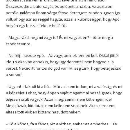
Összeszedte a bátorságát, és belépett a házba. Az asztalon
petróleumlámpa finom sárga fénye derengett. Minden ugyanúgy
volt, ahogy aznap reggel hagyta, azzal a különbséggel, hogy Apó
helyén egy borzas fekete holló ült.
– Magyarázd meg: mi vagy te? És mi vagyok én? – törte meg a
csöndet Vince.
– Ne félj – kezdte Apó. – Az vagy, aminek lenned kell. Okkal jöttél
ide. És oka van annak is, hogy úgy döntöttél: nem hagyod el a
várost. Neked itt fontos dolgod van! Mi segítünk, hogy beteljesítsd
a sorsod!
– Ugyan! – fakadt ki a fiú. – Már azt sem tudom, mi a valóság, és mi
a képzelet! Lehet, hogy éppen saját magammal beszélgetek, hogy
teljesen őrült vagyok! Aztán meg: semmi nem köt engem ide!
Megaláztak, kidobtak, nem kellettem senkinek. Akit szerettem:
eltaszított! Akiben bíztam: hazudott nekem!
– Kő a kőhöz, fa a fához, víz a vízhez, ember az emberhez… Te