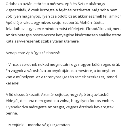
Odahaza aztán eltörött a mécses. Apó és Szilke akárhogy
vigasztalták, ő csak leszegte a fejét és reszketett. Még soha nem
volt ilyen magányos, ilyen csalódott. Csak akkor eszmélt fel, amikor
Apó eléje rakott egy míves svájci zsebórát. Mohón látott a
feladathoz, egyszerre minden mást elfelejtett. Elcsodálkozott, mert
az óra beteges össze-vissza ketyegése kísértetiesen emlékeztette
Kata szívverésének szabálytalan ütemére.
Aznap este Apó így szólt hozzá:
– Vince, szeretnék neked megmutatni egy nagyon különleges órát.
Én vagyok a városháza toronyórájának a mestere, a toronyban
van a műhelyem. Az a toronyóra igazán remek szerkezet, látnod
kellene!
A fiú elcsodálkozott. Azt már sejtette, hogy Apó órajavításból
éldegél, de soha nem gondolta volna, hogy ilyen fontos ember.
Gyanakodva méregette az öreget, vegyes érzések kavarogtak
benne.
– Menjünk! – mondta végül izgatottan.