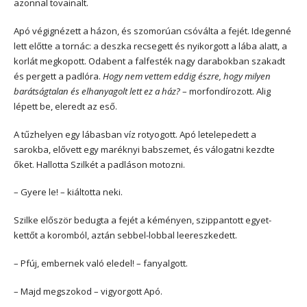
azonnal tovainalt.
Apó végignézett a házon, és szomorúan csóválta a fejét. Idegenné
lett előtte a tornác: a deszka recsegett és nyikorgott a lába alatt, a
korlát megkopott. Odabent a falfesték nagy darabokban szakadt
és pergett a padlóra.
Hogy nem vettem eddig észre, hogy milyen
barátságtalan és elhanyagolt lett ez a ház?
– morfondírozott. Alig
lépett be, eleredt az eső.
A tűzhelyen egy lábasban víz rotyogott. Apó letelepedett a
sarokba, elővett egy maréknyi babszemet, és válogatni kezdte
őket. Hallotta Szilkét a padláson motozni.
– Gyere le! – kiáltotta neki.
Szilke először bedugta a fejét a kéményen, szippantott egyet-
kettőt a koromból, aztán sebbel-lobbal leereszkedett.
– Pfúj, embernek való eledel! – fanyalgott.
– Majd megszokod – vigyorgott Apó.