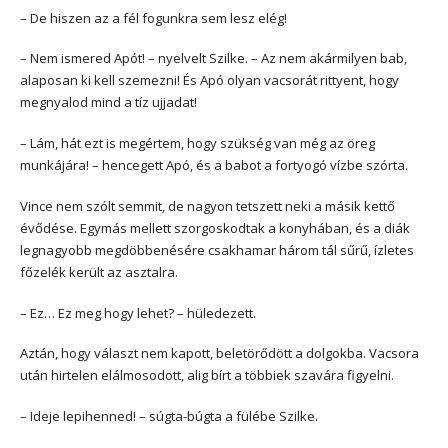
– De hiszen az a fél fogunkra sem lesz elég!
– Nem ismered Apót! – nyelvelt Szilke. – Az nem akármilyen bab,
alaposan ki kell szemezni! És Apó olyan vacsorát rittyent, hogy
megnyalod mind a tíz ujjadat!
– Lám, hát ezt is megértem, hogy szükség van még az öreg
munkájára! – hencegett Apó, és a babot a fortyogó vízbe szórta.
Vince nem szólt semmit, de nagyon tetszett neki a másik kettő
évődése. Egymás mellett szorgoskodtak a konyhában, és a diák
legnagyobb megdöbbenésére csakhamar három tál sűrű, ízletes
főzelék került az asztalra.
– Ez… Ez meg hogy lehet? – hüledezett.
Aztán, hogy választ nem kapott, beletörődött a dolgokba. Vacsora
után hirtelen elálmosodott, alig bírt a többiek szavára figyelni.
– Ideje lepihenned! – súgta-búgta a fülébe Szilke.