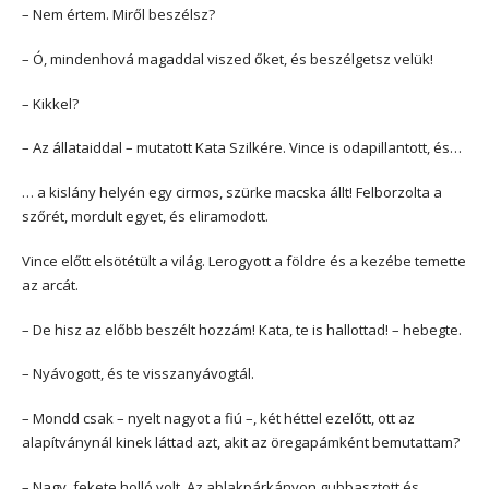
– Nem értem. Miről beszélsz?
– Ó, mindenhová magaddal viszed őket, és beszélgetsz velük!
– Kikkel?
– Az állataiddal – mutatott Kata Szilkére. Vince is odapillantott, és…
… a kislány helyén egy cirmos, szürke macska állt! Felborzolta a
szőrét, mordult egyet, és eliramodott.
Vince előtt elsötétült a világ. Lerogyott a földre és a kezébe temette
az arcát.
– De hisz az előbb beszélt hozzám! Kata, te is hallottad! – hebegte.
– Nyávogott, és te visszanyávogtál.
– Mondd csak – nyelt nagyot a fiú –, két héttel ezelőtt, ott az
alapítványnál kinek láttad azt, akit az öregapámként bemutattam?
– Nagy, fekete holló volt. Az ablakpárkányon gubbasztott és