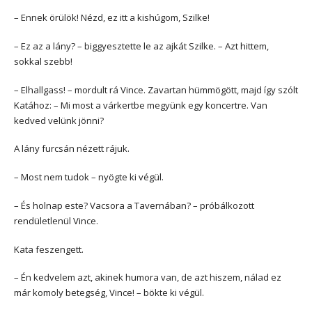
– Ennek örülök! Nézd, ez itt a kishúgom, Szilke!
– Ez az a lány? – biggyesztette le az ajkát Szilke. – Azt hittem,
sokkal szebb!
– Elhallgass! – mordult rá Vince. Zavartan hümmögött, majd így szólt
Katához: – Mi most a várkertbe megyünk egy koncertre. Van
kedved velünk jönni?
A lány furcsán nézett rájuk.
– Most nem tudok – nyögte ki végül.
– És holnap este? Vacsora a Tavernában? – próbálkozott
rendületlenül Vince.
Kata feszengett.
– Én kedvelem azt, akinek humora van, de azt hiszem, nálad ez
már komoly betegség, Vince! – bökte ki végül.