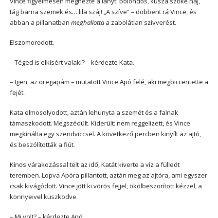
Vince figyelmesen megnézte a lányt: bolondos, kusza szőke haj,
tág barna szemek és… lila száj! „A szíve” – döbbent rá Vince, és
abban a pillanatban
meghallotta
a zabolátlan szívverést.
Elszomorodott.
– Téged is elkísért valaki? – kérdezte Kata.
– Igen, az öregapám – mutatott Vince Apó felé, aki megbiccentette a
fejét.
Kata elmosolyodott, aztán lehunyta a szemét és a falnak
támaszkodott. Megszédült. Kiderült: nem reggelizett, és Vince
megkínálta egy szendviccsel. A következő percben kinyílt az ajtó,
és beszólították a fiút.
Kínos várakozással telt az idő, Katát kiverte a víz a fülledt
teremben. Lopva Apóra pillantott, aztán meg az ajtóra, ami egyszer
csak kivágódott. Vince jött ki vörös fejjel, ökölbeszorított kézzel, a
könnyeivel küszködve.
– Mi volt? – kérdezte Apó.