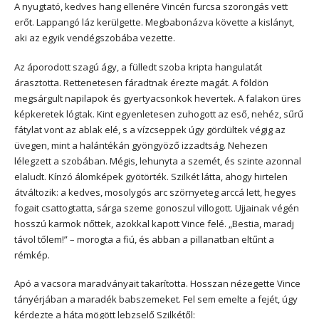
A nyugtató, kedves hang ellenére Vincén furcsa szorongás vett
erőt. Lappangó láz kerülgette. Megbabonázva követte a kislányt,
aki az egyik vendégszobába vezette.
Az áporodott szagú ágy, a fülledt szoba kripta hangulatát
árasztotta. Rettenetesen fáradtnak érezte magát. A földön
megsárgult napilapok és gyertyacsonkok hevertek. A falakon üres
képkeretek lógtak. Kint egyenletesen zuhogott az eső, nehéz, sűrű
fátylat vont az ablak elé, s a vízcseppek úgy gördültek végig az
üvegen, mint a halántékán gyöngyöző izzadtság. Nehezen
lélegzett a szobában. Mégis, lehunyta a szemét, és szinte azonnal
elaludt. Kínzó álomképek gyötörték. Szilkét látta, ahogy hirtelen
átváltozik: a kedves, mosolygós arc szörnyeteg arccá lett, hegyes
fogait csattogtatta, sárga szeme gonoszul villogott. Ujjainak végén
hosszú karmok nőttek, azokkal kapott Vince felé. „Bestia, maradj
távol tőlem!” – morogta a fiú, és abban a pillanatban eltűnt a
rémkép.
Apó a vacsora maradványait takarította. Hosszan nézegette Vince
tányérjában a maradék babszemeket. Fel sem emelte a fejét, úgy
kérdezte a háta mögött lebzselő Szilkétől: