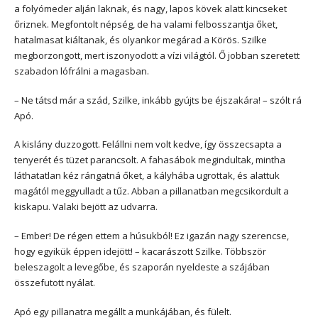
a folyómeder alján laknak, és nagy, lapos kövek alatt kincseket
őriznek. Megfontolt népség, de ha valami felbosszantja őket,
hatalmasat kiáltanak, és olyankor megárad a Körös. Szilke
megborzongott, mert iszonyodott a vízi világtól. Ő jobban szeretett
szabadon lófrálni a magasban.
– Ne tátsd már a szád, Szilke, inkább gyújts be éjszakára! – szólt rá
Apó.
A kislány duzzogott. Felállni nem volt kedve, így összecsapta a
tenyerét és tüzet parancsolt. A fahasábok megindultak, mintha
láthatatlan kéz rángatná őket, a kályhába ugrottak, és alattuk
magától meggyulladt a tűz. Abban a pillanatban megcsikordult a
kiskapu. Valaki bejött az udvarra.
– Ember! De régen ettem a húsukból! Ez igazán nagy szerencse,
hogy egyikük éppen idejött! – kacarászott Szilke. Többször
beleszagolt a levegőbe, és szaporán nyeldeste a szájában
összefutott nyálat.
Apó egy pillanatra megállt a munkájában, és fülelt.