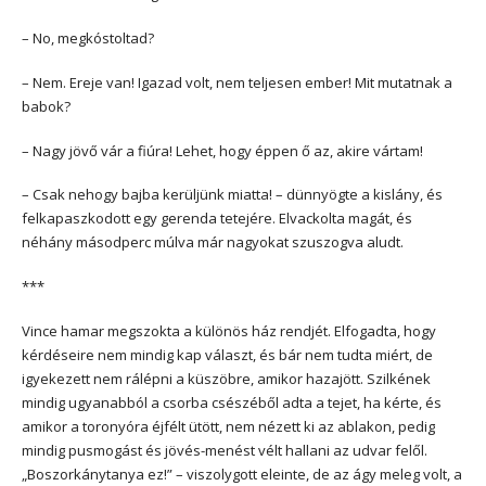
– No, megkóstoltad?
– Nem. Ereje van! Igazad volt, nem teljesen ember! Mit mutatnak a
babok?
– Nagy jövő vár a fiúra! Lehet, hogy éppen ő az, akire vártam!
– Csak nehogy bajba kerüljünk miatta! – dünnyögte a kislány, és
felkapaszkodott egy gerenda tetejére. Elvackolta magát, és
néhány másodperc múlva már nagyokat szuszogva aludt.
***
Vince hamar megszokta a különös ház rendjét. Elfogadta, hogy
kérdéseire nem mindig kap választ, és bár nem tudta miért, de
igyekezett nem rálépni a küszöbre, amikor hazajött. Szilkének
mindig ugyanabból a csorba csészéből adta a tejet, ha kérte, és
amikor a toronyóra éjfélt ütött, nem nézett ki az ablakon, pedig
mindig pusmogást és jövés-menést vélt hallani az udvar felől.
„Boszorkánytanya ez!” – viszolygott eleinte, de az ágy meleg volt, a