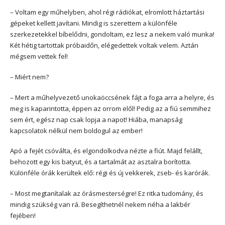
– Voltam egy műhelyben, ahol régi rádiókat, elromlott háztartási
gépeket kellett javítani. Mindig is szerettem a különféle
szerkezetekkel bíbelődni, gondoltam, ez lesz a nekem való munka!
Két hétig tartottak próbaidőn, elégedettek voltak velem. Aztán
mégsem vettek fel!
– Miért nem?
– Mert a műhelyvezető unokaöccsének fájt a foga arra a helyre, és
meg is kaparintotta, éppen az orrom elől! Pedig az a fiú semmihez
sem ért, egész nap csak lopja a napot! Hiába, manapság
kapcsolatok nélkül nem boldogul az ember!
Apó a fejét csóválta, és elgondolkodva nézte a fiút. Majd felállt,
behozott egy kis batyut, és a tartalmát az asztalra borította.
Különféle órák kerültek elő: régi és új vekkerek, zseb- és karórák.
– Most megtanítalak az órásmesterségre! Ez ritka tudomány, és
mindig szükség van rá. Besegíthetnél nekem néha a lakbér
fejében!