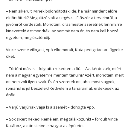
– Nem sikerült! Minek bolondítottak ide, ha már mindent előre
eldöntöttek? Megalázó volt az egész… Először a terveimről, a
jövőmről kérdeztek. Mondtam: órásmester szeretnék lenni! Erre
kinevettek! Azt mondták: az semmit nem ér, és nem kell hozzá
egyetem, meg ösztöndíj.
Vince szeme villogott, Apó elkomorult, Kata pedig riadtan figyelte
őket.
– Történt más is – folytatta rekedten a fiú. – Azt kérdezték, miért
nem a magyar egyetemre mentem tanulni? Azért, mondtam, mert
ott nem volt ilyen szak. És én szeretek ott, ahol most vagyok,
románul is jól beszélek! Kedvelem a tanáraimat, érdekesek az
órák!
– Varjú varjúnak vájja ki a szemét – dohogta Apó.
– Sok sikert neked! Remélem, még találkozunk! – fordult Vince
Katához, aztán sietve elhagyta az épületet.