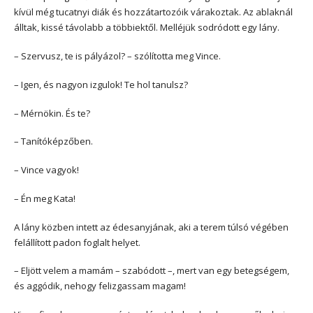
kívül még tucatnyi diák és hozzátartozóik várakoztak. Az ablaknál
álltak, kissé távolabb a többiektől. Melléjük sodródott egy lány.
– Szervusz, te is pályázol? – szólította meg Vince.
– Igen, és nagyon izgulok! Te hol tanulsz?
– Mérnökin. És te?
– Tanítóképzőben.
– Vince vagyok!
– Én meg Kata!
A lány közben intett az édesanyjának, aki a terem túlsó végében
felállított padon foglalt helyet.
– Eljött velem a mamám – szabódott –, mert van egy betegségem,
és aggódik, nehogy felizgassam magam!