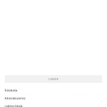
LINKEK
Íróiskola
Kéziratszerviz
Lektori hírek