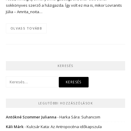
sokkönyves szerző a házigazda. Így volt ez ma is, mikor Lovranits
Júlia – Amrita_noita…
OLVASS TOVÁBB
KERESÉS
Keresés:
LEGUTÓBBI HOZZÁSZÓLÁSOK
Antókné Szommer Julianna
-
Harka Sára: Suhancom
Káli Márk
-
Kulcsár Kata: Az Antropocéna időkapszula