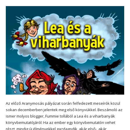
Az előző Aranymosás pályázat során felfedezett meseírók közül
sokan decemberben jelentek meg első könyvükkel. Beszámoló az
ismer molyos blogger, Fummie tollából a Lea és a viharbanyák
könyvbemutatójáról: Ha az ember egy könyvbemutatón vehet
részt, mindig új élményekkel gazdagodik, akár első-, akár