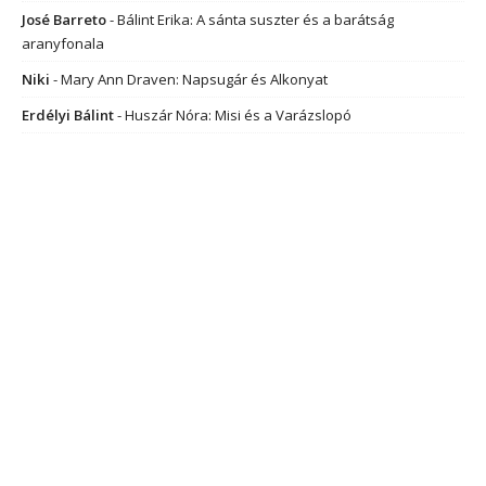
José Barreto
-
Bálint Erika: A sánta suszter és a barátság
aranyfonala
Niki
-
Mary Ann Draven: Napsugár és Alkonyat
Erdélyi Bálint
-
Huszár Nóra: Misi és a Varázslopó