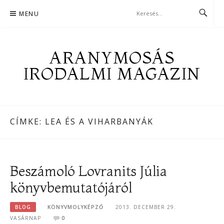
Skip
MENU
to
content
ARANYMOSÁS
IRODALMI MAGAZIN
CÍMKE:
LEA ÉS A VIHARBANYÁK
Beszámoló Lovranits Júlia
könyvbemutatójáról
BLOG
KÖNYVMOLYKÉPZŐ
2013. DECEMBER 29.
VASÁRNAP
0