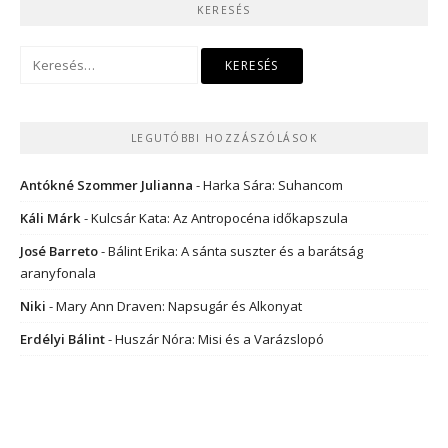
KERESÉS
Keresés:
LEGUTÓBBI HOZZÁSZÓLÁSOK
Antókné Szommer Julianna
-
Harka Sára: Suhancom
Káli Márk
-
Kulcsár Kata: Az Antropocéna időkapszula
José Barreto
-
Bálint Erika: A sánta suszter és a barátság
aranyfonala
Niki
-
Mary Ann Draven: Napsugár és Alkonyat
Erdélyi Bálint
-
Huszár Nóra: Misi és a Varázslopó