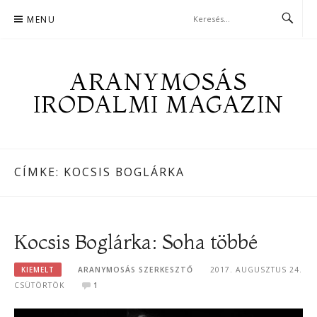
Skip
MENU
to
content
ARANYMOSÁS
IRODALMI MAGAZIN
CÍMKE:
KOCSIS BOGLÁRKA
Kocsis Boglárka: Soha többé
KIEMELT
ARANYMOSÁS SZERKESZTŐ
2017. AUGUSZTUS 24.
CSÜTÖRTÖK
1