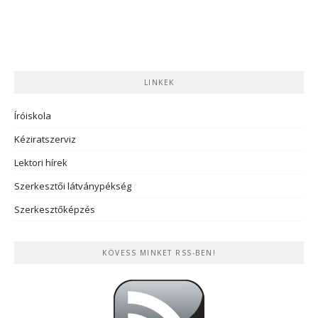
LINKEK
Íróiskola
Kéziratszerviz
Lektori hírek
Szerkesztői látványpékség
Szerkesztőképzés
KÖVESS MINKET RSS-BEN!