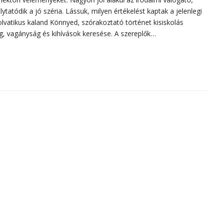
ytatódik a jó széria. Lássuk, milyen értékelést kaptak a jelenlegi
vatikus kaland Könnyed, szórakoztató történet kisiskolás
ág, vagányság és kihívások keresése. A szereplők…