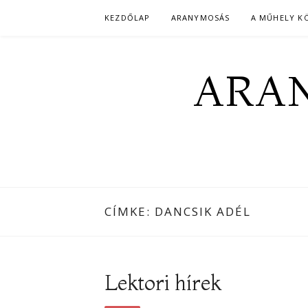
Skip
KEZDŐLAP
ARANYMOSÁS
A MŰHELY K
to
content
ARAN
CÍMKE:
DANCSIK ADÉL
Lektori hírek