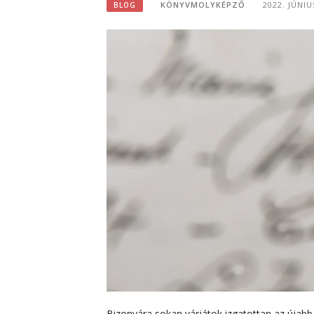
KÖNYVMOLYKÉPZŐ
2022. JÚNIU
BLOG
Bizonyára sokan várjátok izgatottan az újabb 