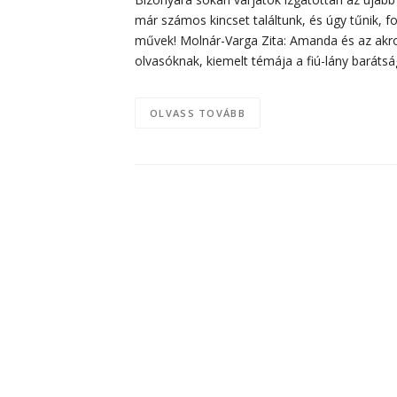
már számos kincset találtunk, és úgy tűnik, fol
művek! Molnár-Varga Zita: Amanda és az akrol
olvasóknak, kiemelt témája a fiú-lány baráts
OLVASS TOVÁBB