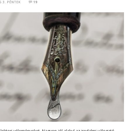
S 3. PÉNTEK
19
lektori véleményeket. Nagyon jól alakul az irodalmi válogató,