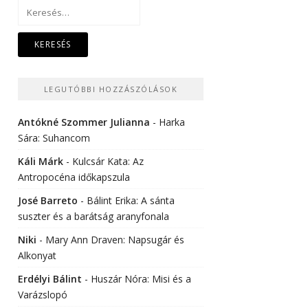
Keresés:
LEGUTÓBBI HOZZÁSZÓLÁSOK
Antókné Szommer Julianna
-
Harka
Sára: Suhancom
Káli Márk
-
Kulcsár Kata: Az
Antropocéna időkapszula
José Barreto
-
Bálint Erika: A sánta
suszter és a barátság aranyfonala
Niki
-
Mary Ann Draven: Napsugár és
Alkonyat
Erdélyi Bálint
-
Huszár Nóra: Misi és a
Varázslopó