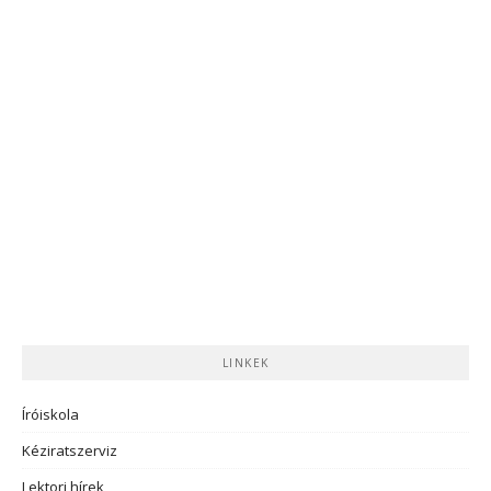
LINKEK
Íróiskola
Kéziratszerviz
Lektori hírek