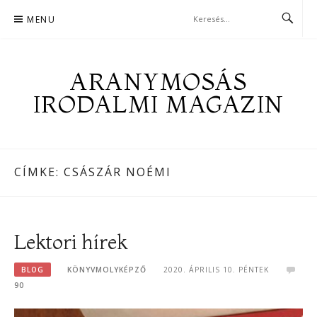
Skip
MENU
to
content
ARANYMOSÁS
IRODALMI MAGAZIN
CÍMKE:
CSÁSZÁR NOÉMI
Lektori hírek
BLOG
KÖNYVMOLYKÉPZŐ
2020. ÁPRILIS 10. PÉNTEK
90