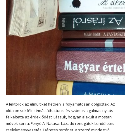
A lektorok az elmúlt két hétben is folyamatosan dolgoztak. Az
oldalon sokféle témát láthattunk, és számos izgalmas nyitás
felkeltette az érdeklődést. Lássuk, hogyan alakult a mostani
művek sorsa: Fenyő A. Natasa: Lázadó renegátok Lendületes
cselekményvezetés, ígéretes történet. A szerző mindezt jó