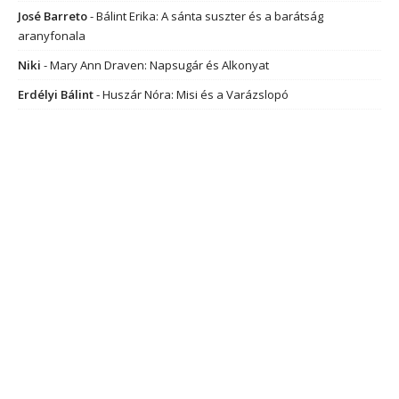
José Barreto
-
Bálint Erika: A sánta suszter és a barátság
aranyfonala
Niki
-
Mary Ann Draven: Napsugár és Alkonyat
Erdélyi Bálint
-
Huszár Nóra: Misi és a Varázslopó