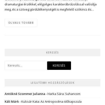
dramaturgiai érzékkel, elégséges karakterábrázolással valósítja
meg, és a szöveg gördülékenységét is megfelelő szókincs és…
OLVASS TOVÁBB
KERESÉS
Keresés:
LEGUTÓBBI HOZZÁSZÓLÁSOK
Antókné Szommer Julianna
-
Harka Sára: Suhancom
Káli Márk
-
Kulcsár Kata: Az Antropocéna időkapszula