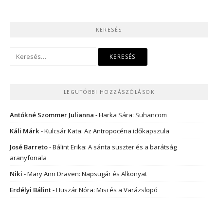
KERESÉS
Keresés:
LEGUTÓBBI HOZZÁSZÓLÁSOK
Antókné Szommer Julianna
-
Harka Sára: Suhancom
Káli Márk
-
Kulcsár Kata: Az Antropocéna időkapszula
José Barreto
-
Bálint Erika: A sánta suszter és a barátság
aranyfonala
Niki
-
Mary Ann Draven: Napsugár és Alkonyat
Erdélyi Bálint
-
Huszár Nóra: Misi és a Varázslopó