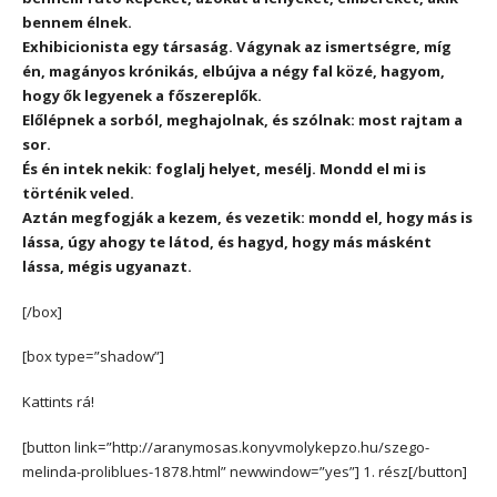
bennem élnek.
Exhibicionista egy társaság. Vágynak az ismertségre, míg
én, magányos krónikás, elbújva a négy fal közé, hagyom,
hogy ők legyenek a főszereplők.
Előlépnek a sorból, meghajolnak, és szólnak: most rajtam a
sor.
És én intek nekik: foglalj helyet, mesélj. Mondd el mi is
történik veled.
Aztán megfogják a kezem, és vezetik: mondd el, hogy más is
lássa, úgy ahogy te látod, és hagyd, hogy más másként
lássa, mégis ugyanazt.
[/box]
[box type=”shadow”]
Kattints rá!
[button link=”http://aranymosas.konyvmolykepzo.hu/szego-
melinda-proliblues-1878.html” newwindow=”yes”] 1. rész[/button]