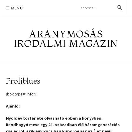
Skip
MENU
to
content
ARANYMOSÁS
IRODALMI MAGAZIN
Proliblues
[box type=”info”]
Ajánló:
Nyolc év története olvasható ebben a könyvben.
Rendhagyó mese egy 21. században élő háromgenerációs
családról, akik egy kocsiban kuporognak az Élet nevű