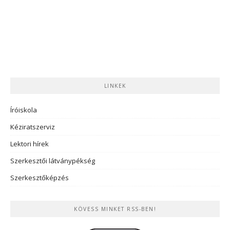
LINKEK
Íróiskola
Kéziratszerviz
Lektori hírek
Szerkesztői látványpékség
Szerkesztőképzés
KÖVESS MINKET RSS-BEN!