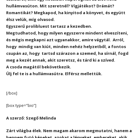
hullámvasúton. Mit szeretnél? Vígjátékot? Drámát?
Romantikát? Megkapod, ha kinyitod a könyvet, és együtt
élsz velük, míg olvasod.
Egyszerű prolibluest tartasz a kezedben.
Megtudhatod, hogy milyen egyszerre mindent elveszíteni,
és mégis megkapni azt ugyanakkor, amire vágytál. Arról,
hogy mindig van kiút, minden nehéz helyzetből, a fontos
csupán az, hogy tartsd szárazon a szemed, ha sírnál, fogd
meg a kezét annak, akit szeretsz, és tárd ki a szíved.
A csoda magától bekövetkezik.
Ülj fel te is a hullámvasútra. Elférsz mellettük.
[/box]
[box type=”bio”]
A szerző: Szegő Melinda
Zárt világba élek. Nem magam akarom megmutatni, hanem a
bennem futó képeket, azokat a lényeket, embereket, akik