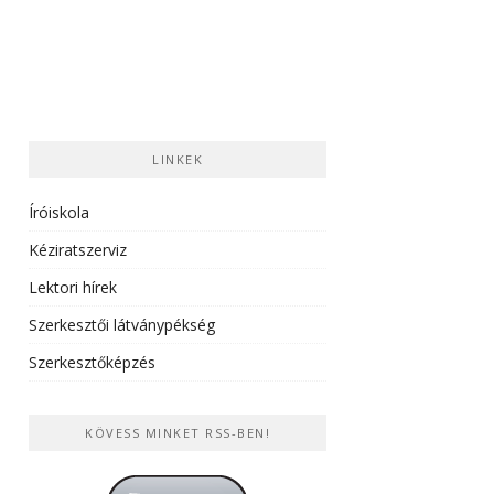
LINKEK
Íróiskola
Kéziratszerviz
Lektori hírek
Szerkesztői látványpékség
Szerkesztőképzés
KÖVESS MINKET RSS-BEN!