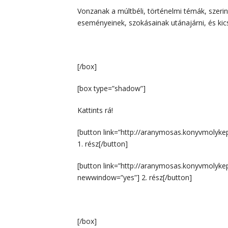
Vonzanak a múltbéli, történelmi témák, szer
eseményeinek, szokásainak utánajárni, és kics
[/box]
[box type=”shadow”]
Kattints rá!
[button link=”http://aranymosas.konyvmolykep
1. rész[/button]
[button link=”http://aranymosas.konyvmolykep
newwindow=”yes”] 2. rész[/button]
[/box]