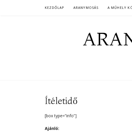
Skip
KEZDŐLAP
ARANYMOSÁS
A MŰHELY K
to
content
ARAN
Ítéletidő
[box type=”info”]
Ajánló: