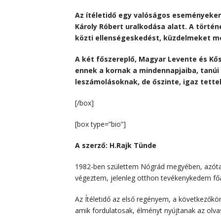
Az ítéletidő egy valóságos eseményeken 
Károly Róbert uralkodása alatt. A történe
közti ellenségeskedést, küzdelmeket mes
A két főszereplő, Magyar Levente és Kő
ennek a kornak a mindennapjaiba, tanúi
leszámolásoknak, de őszinte, igaz tette
[/box]
[box type=”bio”]
A szerző: H.Rajk Tünde
1982-ben születtem Nógrád megyében, azóta 
végeztem, jelenleg otthon tevékenykedem fő
Az Ítéletidő az első regényem, a következők
amik fordulatosak, élményt nyújtanak az olv