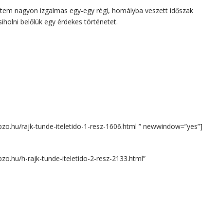
intem nagyon izgalmas egy-egy régi, homályba veszett időszak
iholni belőlük egy érdekes történetet.
zo.hu/rajk-tunde-iteletido-1-resz-1606.html ” newwindow=”yes”]
zo.hu/h-rajk-tunde-iteletido-2-resz-2133.html”