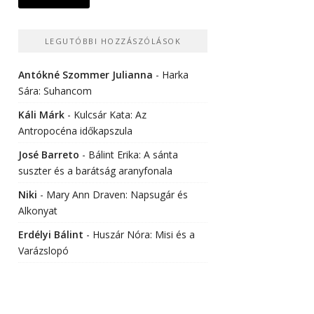
LEGUTÓBBI HOZZÁSZÓLÁSOK
Antókné Szommer Julianna
-
Harka
Sára: Suhancom
Káli Márk
-
Kulcsár Kata: Az
Antropocéna időkapszula
José Barreto
-
Bálint Erika: A sánta
suszter és a barátság aranyfonala
Niki
-
Mary Ann Draven: Napsugár és
Alkonyat
Erdélyi Bálint
-
Huszár Nóra: Misi és a
Varázslopó