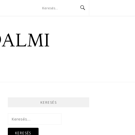
DALMI
KERESÉS
Keresés: