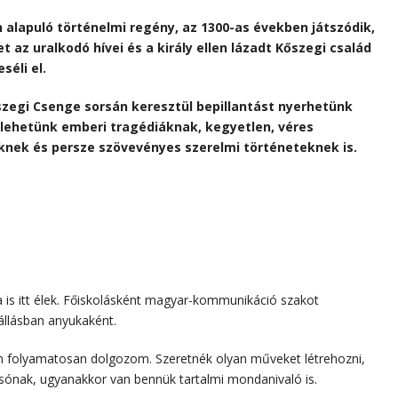
alapuló történelmi regény, az 1300-as években játszódik,
t az uralkodó hívei és a király ellen lázadt Kőszegi család
éli el.
szegi Csenge sorsán keresztül bepillantást nyerhetünk
 lehetünk emberi tragédiáknak, kegyetlen, véres
knek és persze szövevényes szerelmi történeteknek is.
is itt élek. Főiskolásként magyar-kommunikáció szakot
állásban anyukaként.
ön folyamatosan dolgozom. Szeretnék olyan műveket létrehozni,
asónak, ugyanakkor van bennük tartalmi mondanivaló is.