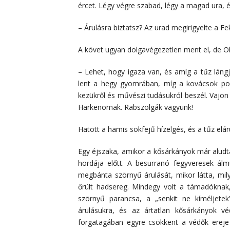
ércet. Légy végre szabad, légy a magad ura, 
– Árulásra biztatsz? Az urad megirigyelte a 
A követ ugyan dolgavégezetlen ment el, de Ol
– Lehet, hogy igaza van, és amíg a tűz lángj
lent a hegy gyomrában, míg a kovácsok po
kezükről és művészi tudásukról beszél. Vajon
Harkenornak. Rabszolgák vagyunk!
Hatott a hamis sokfejű hízelgés, és a tűz elár
Egy éjszaka, amikor a kősárkányok már aludt
hordája előtt. A besurranó fegyveresek ál
megbánta szörnyű árulását, mikor látta, mil
őrült hadsereg. Mindegy volt a támadóknak,
szörnyű parancsa, a „senkit ne kíméljetek
árulásukra, és az ártatlan kősárkányok v
forgatagában egyre csökkent a védők ereje