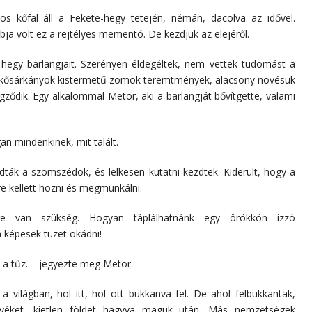
kőfal áll a Fekete-hegy tetején, némán, dacolva az idővel.
ja volt ez a rejtélyes mementó. De kezdjük az elejéről.
hegy barlangjait. Szerényen éldegéltek, nem vettek tudomást a
. A kősárkányok kistermetű zömök teremtmények, alacsony növésük
gződik. Egy alkalommal Metor, aki a barlangját bővítgette, valami
an mindenkinek, mit talált.
ndták a szomszédok, és lelkesen kutatni kezdtek. Kiderült, hogy a
re kellett hozni és megmunkálni.
 van szükség. Hogyan táplálhatnánk egy örökkön izzó
 képesek tüzet okádni!
 a tűz. – jegyezte meg Metor.
 világban, hol itt, hol ott bukkanva fel. De ahol felbukkantak,
rnyéket, kietlen földet hagyva maguk után. Más nemzetségek