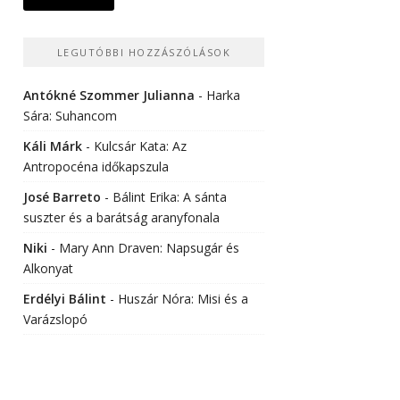
LEGUTÓBBI HOZZÁSZÓLÁSOK
Antókné Szommer Julianna
-
Harka
Sára: Suhancom
Káli Márk
-
Kulcsár Kata: Az
Antropocéna időkapszula
José Barreto
-
Bálint Erika: A sánta
suszter és a barátság aranyfonala
Niki
-
Mary Ann Draven: Napsugár és
Alkonyat
Erdélyi Bálint
-
Huszár Nóra: Misi és a
Varázslopó