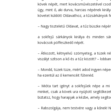
kövek népét, mert kovácsművészetével csod
úgy, mint ő, aki durva, harcias népének király
követet küldött Oldavathoz, a tűzsárkányok 
– Nagy tiszteletű Oldavat, a tűz büszke népé
a sokfejű sárkányok királya és minden sá
kovácsok pöffeszkedő népét.
– Átkozott, kétnyelvű szörnyeteg, a tüzek n
viszályt szítson a kő és a tűz között? – lobb
– Mondd, tüzek tüze, miért adod ingyen népe
ha ezentúl az ő kemencéit fűtenéd.
– Mióta tart igényt a sokfejűek népe a mi
minket, csak a kövek ura nyújtott segítőkeze
biztatsz, hogy harapjak a kézbe, amely segíts
– Rabszolgája, nem testvére vagy a kőnek! N