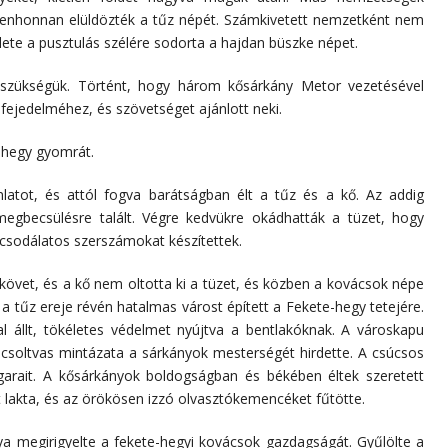
ndenhonnan elüldözték a tűz népét. Számkivetett nemzetként nem
lete a pusztulás szélére sodorta a hajdan büszke népet.
 szükségük. Történt, hogy három kősárkány Metor vezetésével
ejedelméhez, és szövetséget ajánlott neki.
e-hegy gyomrát.
nlatot, és attól fogva barátságban élt a tűz és a kő. Az addig
egbecsülésre talált. Végre kedvükre okádhatták a tüzet, hogy
csodálatos szerszámokat készítettek.
 követ, és a kő nem oltotta ki a tüzet, és közben a kovácsok népe
a tűz ereje révén hatalmas várost épített a Fekete-hegy tetejére.
l állt, tökéletes védelmet nyújtva a bentlakóknak. A városkapu
csoltvas mintázata a sárkányok mesterségét hirdette. A csúcsos
garait. A kősárkányok boldogságban és békében éltek szeretett
 lakta, és az örökösen izzó olvasztókemencéket fűtötte.
a megirigyelte a fekete-hegyi kovácsok gazdagságát. Gyűlölte a