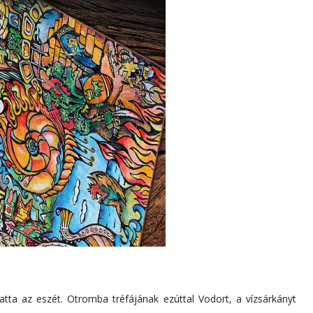
ta az eszét. Otromba tréfájának ezúttal Vodort, a vízsárkányt