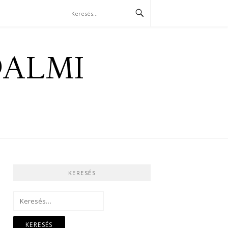
DALMI
KERESÉS
Keresés: