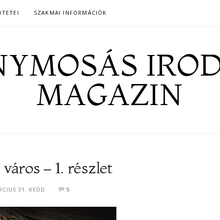
ÖTETEI
SZAKMAI INFORMÁCIÓK
YMOSÁS IRO
MAGAZIN
áros – 1. részlet
RCIUS 31. KEDD
5