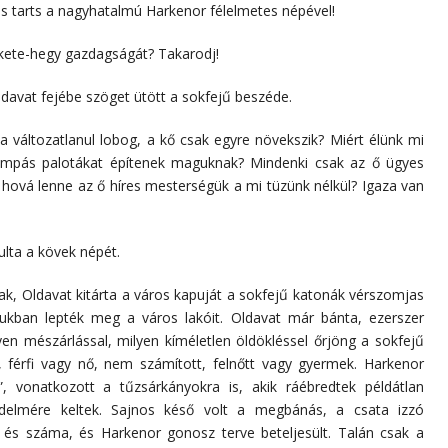
és tarts a nagyhatalmú Harkenor félelmetes népével!
Fekete-hegy gazdagságát? Takarodj!
davat fejébe szöget ütött a sokfejű beszéde.
a változatlanul lobog, a kő csak egyre növekszik? Miért élünk mi
mpás palotákat építenek maguknak? Mindenki csak az ő ügyes
 hová lenne az ő híres mesterségük a mi tüzünk nélkül? Igaza van
ulta a kövek népét.
ak, Oldavat kitárta a város kapuját a sokfejű katonák vérszomjas
mukban lepték meg a város lakóit. Oldavat már bánta, ezerszer
yen mészárlással, milyen kíméletlen öldökléssel őrjöng a sokfejű
 férfi vagy nő, nem számított, felnőtt vagy gyermek. Harkenor
”, vonatkozott a tűzsárkányokra is, akik ráébredtek példátlan
édelmére keltek. Sajnos késő volt a megbánás, a csata izzó
 és száma, és Harkenor gonosz terve beteljesült. Talán csak a