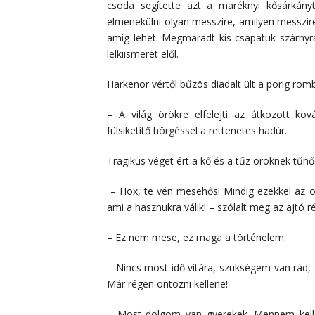
csoda segítette azt a maréknyi kősárkányt,
elmenekülni olyan messzire, amilyen messzire
amíg lehet. Megmaradt kis csapatuk szárnyr
lelkiismeret elől.
Harkenor vértől bűzös diadalt ült a porig rom
– A világ örökre elfelejti az átkozott k
fülsiketítő hörgéssel a rettenetes hadúr.
Tragikus véget ért a kő és a tűz öröknek tűn
– Hox, te vén mesehős! Mindig ezekkel az os
ami a hasznukra válik! – szólalt meg az ajtó 
– Ez nem mese, ez maga a történelem.
– Nincs most idő vitára, szükségem van rád, 
Már régen öntözni kellene!
– Most dolgom van gyerekek. Mennem kell.