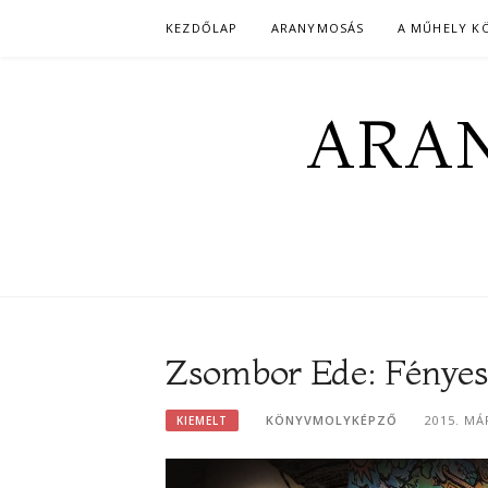
Skip
KEZDŐLAP
ARANYMOSÁS
A MŰHELY K
to
content
ARAN
Zsombor Ede: Fényes v
KÖNYVMOLYKÉPZŐ
2015. MÁ
KIEMELT