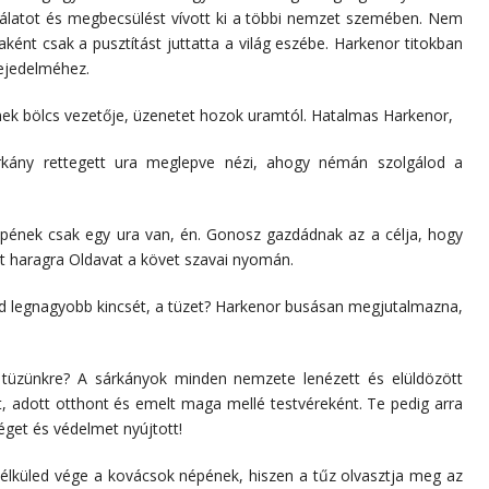
álatot és megbecsülést vívott ki a többi nemzet szemében. Nem
aként csak a pusztítást juttatta a világ eszébe. Harkenor titokban
fejedelméhez.
nek bölcs vezetője, üzenetet hozok uramtól. Hatalmas Harkenor,
rkány rettegett ura meglepve nézi, ahogy némán szolgálod a
épének csak egy ura van, én. Gonosz gazdádnak az a célja, hogy
ant haragra Oldavat a követ szavai nyomán.
d legnagyobb kincsét, a tüzet? Harkenor busásan megjutalmazna,
 tüzünkre? A sárkányok minden nemzete lenézett és elüldözött
t, adott otthont és emelt maga mellé testvéreként. Te pedig arra
éget és védelmet nyújtott!
élküled vége a kovácsok népének, hiszen a tűz olvasztja meg az