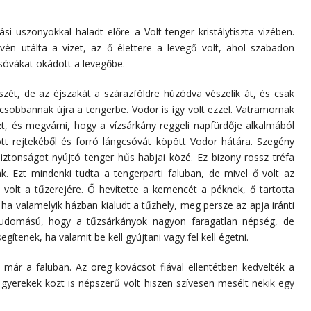
si uszonyokkal haladt előre a Volt-tenger kristálytiszta vizében.
én utálta a vizet, az ő élettere a levegő volt, ahol szabadon
sóvákat okádott a levegőbe.
észét, de az éjszakát a szárazföldre húzódva vészelik át, és csak
 csobbannak újra a tengerbe. Vodor is így volt ezzel. Vatramornak
özt, és megvárni, hogy a vízsárkány reggeli napfürdője alkalmából
rott rejtekéből és forró lángcsóvát köpött Vodor hátára. Szegény
iztonságot nyújtó tenger hűs habjai közé. Ez bizony rossz tréfa
ak. Ezt mindenki tudta a tengerparti faluban, de mivel ő volt az
volt a tűzerejére. Ő hevítette a kemencét a péknek, ő tartotta
 ha valamelyik házban kialudt a tűzhely, meg persze az apja iránti
öztudomású, hogy a tűzsárkányok nagyon faragatlan népség, de
ítenek, ha valamit be kell gyújtani vagy fel kell égetni.
már a faluban. Az öreg kovácsot fiával ellentétben kedvelték a
a gyerekek közt is népszerű volt hiszen szívesen mesélt nekik egy