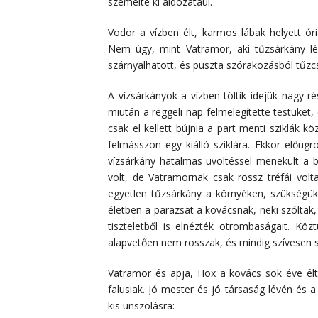
szemelte ki áldozatául.
Vodor a vízben élt, karmos lábak helyett óriá
Nem úgy, mint Vatramor, aki tűzsárkány lév
szárnyalhatott, és puszta szórakozásból tűzc
A vízsárkányok a vízben töltik idejük nagy r
miután a reggeli nap felmelegítette testüket,
csak el kellett bújnia a part menti sziklák k
felmásszon egy kiálló sziklára. Ekkor előug
vízsárkány hatalmas üvöltéssel menekült a b
volt, de Vatramornak csak rossz tréfái volt
egyetlen tűzsárkány a környéken, szükségük 
életben a parazsat a kovácsnak, neki szóltak,
tiszteletből is elnézték otrombaságait. K
alapvetően nem rosszak, és mindig szívesen seg
Vatramor és apja, Hox a kovács sok éve élt 
falusiak. Jó mester és jó társaság lévén és 
kis unszolásra: