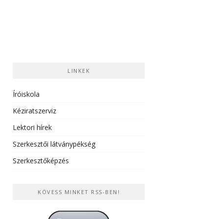
LINKEK
Íróiskola
Kéziratszerviz
Lektori hírek
Szerkesztői látványpékség
Szerkesztőképzés
KÖVESS MINKET RSS-BEN!