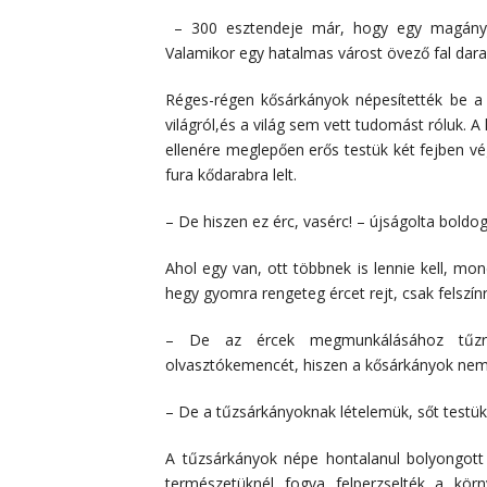
– 300 esztendeje már, hogy egy magányos 
Valamikor egy hatalmas várost övező fal darab
Réges-régen kősárkányok népesítették be a 
világról,és a világ sem vett tudomást róluk
ellenére meglepően erős testük két fejben vé
fura kődarabra lelt.
– De hiszen ez érc, vasérc! – újságolta boldog
Ahol egy van, ott többnek is lennie kell, mo
hegy gyomra rengeteg ércet rejt, csak felszín
– De az ércek megmunkálásához tűzre
olvasztókemencét, hiszen a kősárkányok nem
– De a tűzsárkányoknak lételemük, sőt testük
A tűzsárkányok népe hontalanul bolyongott a
természetüknél fogva felperzselték a kö