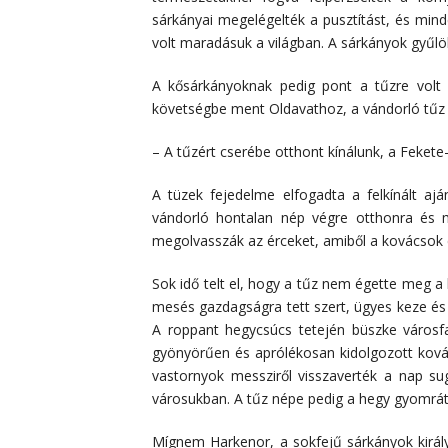
sárkányai megelégelték a pusztítást, és mi
volt maradásuk a világban. A sárkányok gyűlö
A kősárkányoknak pedig pont a tűzre volt
követségbe ment Oldavathoz, a vándorló tűz f
– A tűzért cserébe otthont kínálunk, a Feket
A tüzek fejedelme elfogadta a felkínált ajá
vándorló hontalan nép végre otthonra és m
megolvasszák az érceket, amiből a kovácsok 
Sok idő telt el, hogy a tűz nem égette meg a
mesés gazdagságra tett szert, ügyes keze és 
A roppant hegycsúcs tetején büszke városfa
gyönyörűen és aprólékosan kidolgozott ková
vastornyok messziről visszaverték a nap su
városukban. A tűz népe pedig a hegy gyomrát
Mígnem Harkenor, a sokfejű sárkányok király