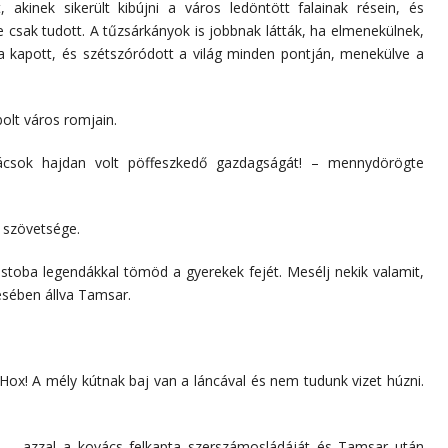
 akinek sikerült kibújni a város ledöntött falainak résein, és
 csak tudott. A tűzsárkányok is jobbnak látták, ha elmenekülnek,
a kapott, és szétszóródott a világ minden pontján, menekülve a
bolt város romjain.
ovácsok hajdan volt pöffeszkedő gazdagságát! – mennydörögte
ő szövetsége.
toba legendákkal tömöd a gyerekek fejét. Mesélj nekik valamit,
résében állva Tamsar.
Hox! A mély kútnak baj van a láncával és nem tudunk vizet húzni.
 – azzal a kovács felkapta szerszámosládáját és Tamsar után