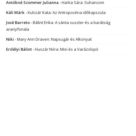
Antókné Szommer Julianna
-
Harka Sára: Suhancom
Káli Márk
-
Kulcsár Kata: Az Antropocéna időkapszula
José Barreto
-
Bálint Erika: A sánta suszter és a barátság
aranyfonala
Niki
-
Mary Ann Draven: Napsugár és Alkonyat
Erdélyi Bálint
-
Huszár Nóra: Misi és a Varázslopó