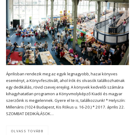
Áprilisban rendezik meg az egyik legnagyobb, hazai könyves
eseményt, a Könyvfesztivált, ahol írók és olvasók találkozhatnak
egy dedikálás, rövid csevej erejéig. A könyvek kedvelői számára
kihagyhatatlan programon a Könyvmolyképző Kiadó és magyar
szerzőink is megjelennek. Gyere el te is, találkozzunk! * Helyszín:
Millenáris (1024 Budapest, Kis Rókus u. 16-20.) * 2017. április 22.
SZOMBAT DEDIKÁLÁSOK…
OLVASS TOVÁBB