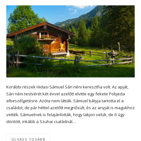
Korábbi részek Hidasi Sámuel Sári néni keresztfia volt. Az apját,
Sári néni testvérét két évvel azelőtt elvitte egy fekete Pobjeda
elbeszélgetésre. Azóta nem látták. Sámuel bátyja tartotta el a
családot, de pár héttel azelőtt megnősült, és az anyját is magukhoz
vették. Sámuelnek is felajánlották, hogy lakjon velük, de ő úgy
döntött, inkább a Szuhai családnál…
OLVASS TOVÁBB