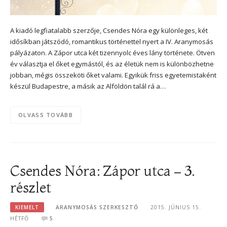
A kiadó legfiatalabb szerzője, Csendes Nóra egy különleges, két
idősíkban játszódó, romantikus történettel nyert a IV. Aranymosás
pályázaton. A Zápor utca két tizennyolc éves lány története. Ötven
év választja el őket egymástól, és az életük nem is különbözhetne
jobban, mégis összeköti őket valami. Egyikük friss egyetemistaként
készül Budapestre, a másik az Alföldön talál rá a…
OLVASS TOVÁBB
Csendes Nóra: Zápor utca – 3.
részlet
KIEMELT
ARANYMOSÁS SZERKESZTŐ
2015. JÚNIUS 15.
HÉTFŐ
5