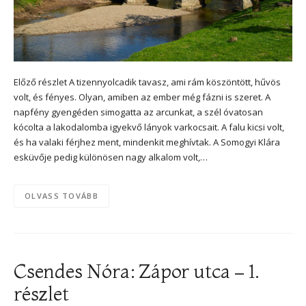
Előző részlet A tizennyolcadik tavasz, ami rám köszöntött, hűvös
volt, és fényes. Olyan, amiben az ember még fázni is szeret. A
napfény gyengéden simogatta az arcunkat, a szél óvatosan
kócolta a lakodalomba igyekvő lányok varkocsait. A falu kicsi volt,
és ha valaki férjhez ment, mindenkit meghívtak. A Somogyi Klára
esküvője pedig különösen nagy alkalom volt,…
OLVASS TOVÁBB
Csendes Nóra: Zápor utca – 1.
részlet