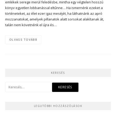
emlékek serege merül feledésbe, mintha egy végtelen hosszú
könyv egyetlen lobbanással eltűnne… Ha ismernénk ezeket a
történeteket, az élet ezer igaz meséjét, ha láthatnánk az apró
mozzanatokat, amelyek pillanatok alatt sorsokat alakítanak át,
talán nem követnénk el újra és…
OLVASS TOVÁBB
KERESÉS
Keresés:
LEGUTÓBBI HOZZÁSZÓLÁSOK