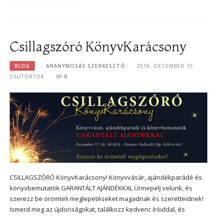
Csillagszóró KönyvKarácsony
BLOG
ARANYMOSÁS SZERKESZTŐ
2016. DECEMBER 15.
CSÜTÖRTÖK
0
CSILLAGSZÓRÓ KönyvKarácsony! Könyvvásár, ajándékparádé és
könyvbemutatók GARANTÁLT AJÁNDÉKKAL Ünnepelj velünk, és
szerezz be örömteli meglepetéseket magadnak és szeretteidnek!
Ismerd meg az újdonságokat, találkozz kedvenc íróiddal, és