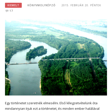
KIEMELT
KÖNYVMOLYKÉPZŐ
2015. FEBRUÁR 20. PÉNTEK
17
Egy történetet szeretnék elmesélni. Első lélegzetvételünk óta
mindannyian írjuk ezt a történetet, és minden ember halálával