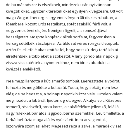
de ha másodszor is elszöknek, mindezek után nyilvánosan
kivégzik őket. Egyszer kiterelték őket egy ilyen kivégzésre. Ott volt
maga Wogard herceg is, egy emelvényen ült díszes ruhában, a
főemberei között. Erős testalkatú, sötét szakállú férfi volt, a
negyvenes évei elején. Nemigen figyelt, a szomszédjával
beszélgetett. Mögötte kopjások álltak sorfalat, fegyverükön a
herceg sötétkék zászlajával. Az áldozat véres rongyait letépték,
aztán fejjel lefelé akasztották fel, hogy hosszú ideig tartó kínjai
elrettentsék a többieket a szökéstől. A lány gondolatai napokig
vissza-visszatértek a nyomorulthoz, nem bírt szabadulni a
kivégzés emlékétől.
Inea megpillantotta a kút ismerős tömbjét. Leeresztette a vödröt,
felhúzta és megtöltötte a kulacsát. Tudta, hogy sokáig nem lesz
elég, de ha beosztja, a holnapi napot kihúzza vele. Hirtelen valami
megmozdult a lábánál. Ijedten ugrott egyet. A kutya volt. Közepes
termetű, rövidszőrű, tarka korcs, a sakálfélékre jellemző, felálló,
nagy fülekkel, bánatos, aggódó, barna szemekkel. Leült mellette, a
farkát behúzta maga alá és nyüszített. Inea arra gondolt,
bizonyára szomjas lehet. Megesett rajta a szíve, a maradék vizet