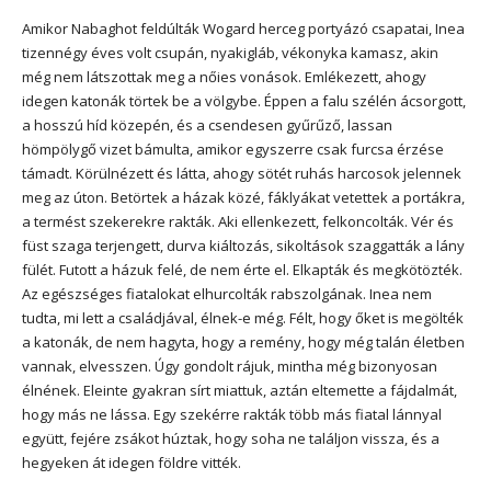
Amikor Nabaghot feldúlták Wogard herceg portyázó csapatai, Inea
tizennégy éves volt csupán, nyakigláb, vékonyka kamasz, akin
még nem látszottak meg a nőies vonások. Emlékezett, ahogy
idegen katonák törtek be a völgybe. Éppen a falu szélén ácsorgott,
a hosszú híd közepén, és a csendesen gyűrűző, lassan
hömpölygő vizet bámulta, amikor egyszerre csak furcsa érzése
támadt. Körülnézett és látta, ahogy sötét ruhás harcosok jelennek
meg az úton. Betörtek a házak közé, fáklyákat vetettek a portákra,
a termést szekerekre rakták. Aki ellenkezett, felkoncolták. Vér és
füst szaga terjengett, durva kiáltozás, sikoltások szaggatták a lány
fülét. Futott a házuk felé, de nem érte el. Elkapták és megkötözték.
Az egészséges fiatalokat elhurcolták rabszolgának. Inea nem
tudta, mi lett a családjával, élnek-e még. Félt, hogy őket is megölték
a katonák, de nem hagyta, hogy a remény, hogy még talán életben
vannak, elvesszen. Úgy gondolt rájuk, mintha még bizonyosan
élnének. Eleinte gyakran sírt miattuk, aztán eltemette a fájdalmát,
hogy más ne lássa. Egy szekérre rakták több más fiatal lánnyal
együtt, fejére zsákot húztak, hogy soha ne találjon vissza, és a
hegyeken át idegen földre vitték.