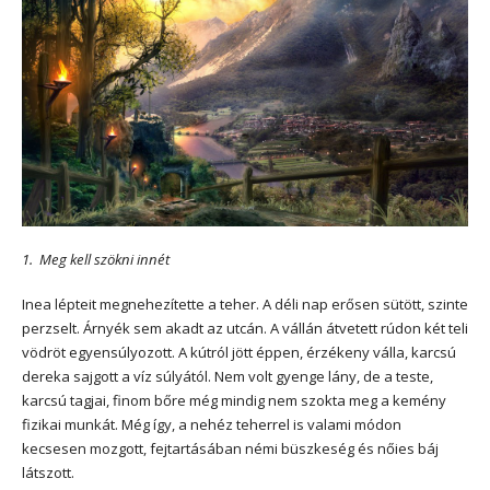
1. Meg kell szökni innét
Inea lépteit megnehezítette a teher. A déli nap erősen sütött, szinte
perzselt. Árnyék sem akadt az utcán. A vállán átvetett rúdon két teli
vödröt egyensúlyozott. A kútról jött éppen, érzékeny válla, karcsú
dereka sajgott a víz súlyától. Nem volt gyenge lány, de a teste,
karcsú tagjai, finom bőre még mindig nem szokta meg a kemény
fizikai munkát. Még így, a nehéz teherrel is valami módon
kecsesen mozgott, fejtartásában némi büszkeség és nőies báj
látszott.