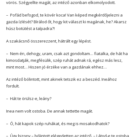
vörös. Szégyellte magát, az intéző azonban elkomolyodott.
– Pofád befogod, te kövér koca! Van képed megkérdőjelezni a
gazda ízlését? Bírálod őt, hogy kit választ ki magának, he? Akarsz
húsz botütést a talpadra?!
A szakácsnő összerezzent, hátrált egy lépést.
– Nem én, dehogy, uram, csak azt gondoltam… fiatalka, de hát ha
kimosdatják, megfésülik, szép ruhát adnak rá, egész más lesz,
mint most… Hiszen jó érzéke van a gazdának ehhez…
Az intéző bólintott, mint akinek tetszik ez a beszéd. Ineához
fordult.
– Hát te örülsz-e, leány?
Inea nem volt ostoba. De annak tettette magát.
– Ó, hát kapok szép ruhákat, és meg is mosakodhatok?
– Úgy bizony – bólintott elégedetten az intéző. – Látod-e te ostoba