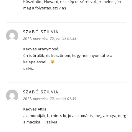
Köszönöm, Howard, ez szép dicséret volt, remélem jön
még a folytatás. szilvia:)
SZABÓ SZILVIA
szerint:
2011. november 25. péntek 07:38
Kedves Aranymosó,
én is örülök, és köszönöm, hogy nem nyomtál le a
kelepeléssel…
szilvia
SZABÓ SZILVIA
szerint:
2011. november 25. péntek 07:39
Kedves Attila,
azt mondják, ha nincs ló, jó a szamár is, meg a kutya, meg
a macska…:) szilvia