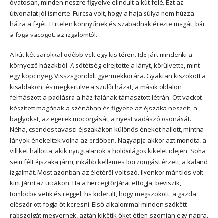
óvatosan, minden neszre figyelve elindult a kút felé. Ezt az
útvonalat jól ismerte. Furcsa volt, hogy a haja súlya nem húzza
hátra a fejét. Hirtelen könnyűnek és szabadnak érezte magát, bár
a foga vacogott az izgalomtól.
A kút két sarokkal odébb volt egy kis téren. Ide járt mindenki a
környező házakból. A sötétség elrejtette a lányt, körülvette, mint
egy köpönyeg. Visszagondolt gyermekkorára. Gyakran kiszökött a
kisablakon, és megkerülve a szülői házat, a másik oldalon
felmászott a padlásra a ház falának támasztott létrán. Ott vackot
készített magának a szénában és figyelte az éjszaka neszeit, a
baglyokat, az egerek mocorgását, a nyest vadászó osonását.
Néha, csendes tavaszi éjszakákon különös éneket hallott, mintha
lányok énekeltek volna az erdőben. Nagyapja akkor azt mondta, a
villiket hallotta, akik nyugtalanok a holdvilágos kikelet idején. Soha
sem félt éjszaka járni, inkább kellemes borzongást érzett, a kaland
izgalmát. Most azonban az életéről volt szó. Ilyenkor már tilos volt
kint járni az utcákon. Ha a hercegi őrjárat elfogja, beviszik,
tömlöcbe vetik és reggel, ha kiderült, hogy megszökött, a gazda
először ott fogja őt keresni. Első alkalommal minden szökött
rabszolgát megvernek, aztán kikötik őket étlen-szomjan egy napra,