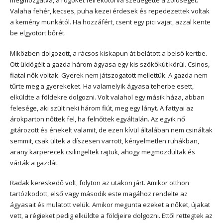
Valaha fehér, kecses, puha kezei érdesek és repedezettek voltak
a kemény munkától. Ha hozzáfért, csent egy pici vajat, azzal kente
be elgyötört bőrét.
Miközben dolgozott, a rácsos kiskapun át belátott a belső kertbe.
Ott üldögélt a gazda három ágyasa egy kis szökőkút körül. Csinos,
fiatal nők voltak. Gyerek nem játszogatott mellettük. A gazda nem
tűrte meg a gyerekeket. Ha valamelyik ágyasa teherbe esett,
elküldte a földekre dolgozni. Volt valahol egy másik háza, abban
felesége, aki szült neki három fiút, meg egy lányt. A fattyai az
árokparton nőttek fel, ha felnőttek egyáltalán. Az egyik nő
gitározott és énekelt valamit, de ezen kívül általában nem csináltak
semmit, csak ültek a díszesen varrott, kényelmetlen ruhákban,
arany karperecek csilingeltek rajtuk, ahogy megmozdultak és
várták a gazdát.
Radak kereskedő volt, folyton az utakon járt. Amikor otthon
tartózkodott, első vagy második este magához rendelte az
ágyasait és mulatott velük. Amikor megunta ezeket a nőket, újakat
vett, a régieket pedig elküldte a földjeire dolgozni. Ettől rettegtek az