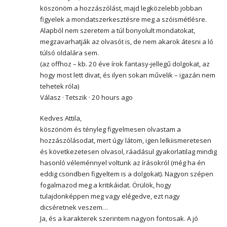
köszönöm a hozzászólást, majd legközelebb jobban
figyelek a mondatszerkesztésre meg a szóismétlésre.
Alapból nem szeretem a túl bonyolult mondatokat,
megzavarhatják az olvasót is, de nem akarok átesni a ló
túlsó oldalára sem.
(az offhoz – kb. 20 éve írok fantasy-jellegű dolgokat, az
hogy most lett divat, és ilyen sokan művelik – igazán nem
tehetek róla)
Válasz · Tetszik · 20 hours ago
Kedves Attila,
köszönöm és tényleg figyelmesen olvastam a
hozzászólásodat, mert úgy látom, igen lelkiismeretesen
és következetesen olvasol, ráadásul gyakorlatilag mindig
hasonló véleménnyel voltunk az írásokról (még ha én
eddig csöndben figyeltem is a dolgokat). Nagyon szépen
fogalmazod meg a kritikáidat. Örülök, hogy
tulajdonképpen meg vagy elégedve, ezt nagy
dicséretnek veszem…
Ja, és a karakterek szerintem nagyon fontosak. A jó