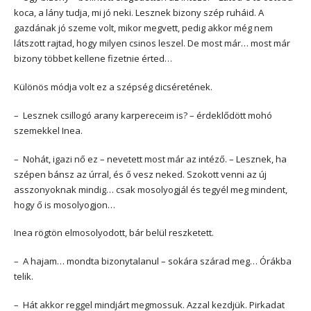
koca, a lány tudja, mi jó neki. Lesznek bizony szép ruháid. A
gazdának jó szeme volt, mikor megvett, pedig akkor még nem
látszott rajtad, hogy milyen csinos leszel. De most már… most már
bizony többet kellene fizetnie érted…
Különös módja volt ez a szépség dicséretének.
– Lesznek csillogó arany karpereceim is? – érdeklődött mohó
szemekkel Inea.
– Nohát, igazi nő ez – nevetett most már az intéző. – Lesznek, ha
szépen bánsz az úrral, és ő vesz neked. Szokott venni az új
asszonyoknak mindig… csak mosolyogjál és tegyél meg mindent,
hogy ő is mosolyogjon…
Inea rögtön elmosolyodott, bár belül reszketett.
– A hajam… mondta bizonytalanul – sokára szárad meg… Órákba
telik.
– Hát akkor reggel mindjárt megmossuk. Azzal kezdjük. Pirkadat