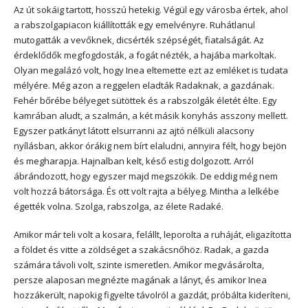
Az út sokáig tartott, hosszú hetekig. Végül egy városba értek, ahol
a rabszolgapiacon kiállították egy emelvényre. Ruhátlanul
mutogatták a vevőknek, dicsérték szépségét, fiatalságát. Az
érdeklődők megfogdosták, a fogát nézték, a hajába markoltak.
Olyan megalázó volt, hogy Inea eltemette ezt az emléket is tudata
mélyére. Még azon a reggelen eladták Radaknak, a gazdának.
Fehér bőrébe bélyeget sütöttek és a rabszolgák életét élte. Egy
kamrában aludt, a szalmán, a két másik konyhás asszony mellett.
Egyszer patkányt látott elsurranni az ajtó nélküli alacsony
nyílásban, akkor órákig nem bírt elaludni, annyira félt, hogy bejön
és megharapja. Hajnalban kelt, késő estig dolgozott. Arról
ábrándozott, hogy egyszer majd megszökik. De eddig még nem
volt hozzá bátorsága. És ott volt rajta a bélyeg. Mintha a lelkébe
égették volna. Szolga, rabszolga, az élete Radaké.
Amikor már teli volt a kosara, felállt, leporolta a ruháját, eligazította
a földet és vitte a zöldséget a szakácsnőhöz. Radak, a gazda
számára távoli volt, szinte ismeretlen. Amikor megvásárolta,
persze alaposan megnézte magának a lányt, és amikor Inea
hozzákerült, napokig figyelte távolról a gazdát, próbálta kideríteni,