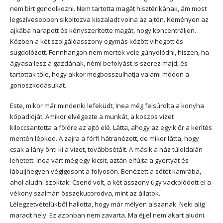
nem bírt gondolkozni. Nem tartotta magát hisztérikának, ám most
legszívesebben sikoltozva kiszaladt volna az ajtón. Keményen az
ajkába harapott és kényszerítette magát, hogy koncentráljon.
Közben a két szolgálóasszony egymás között vihogott és
sugdolózott. Fennhangon nem mertek vele gúnyolódni, hiszen, ha
ágyasa lesz a gazdának, némi befolyást is szerez majd, és
tartottak tőle, hogy akkor megbosszulhatja valami módon a
gonoszkodásukat.
Este, mikor már mindenki lefeküdt, Inea még felsúrolta a konyha
kőpadlóját. Amikor elvégezte a munkát, a koszos vizet
kiloccsantotta a földre az ajtó elé. Látta, ahogy az egyik őr a kerítés
mentén lépked. A zajra a férfi hátranézett, de mikor látta, hogy
csak a lány önti ki a vizet, továbbsétált. A másik a ház túloldalán
lehetett. Inea várt még egy kicsit, aztán elfújta a gyertyát és
lábujjhegyen végigosont a folyosón. Benézett a sötét kamrába,
ahol aludni szoktak. Csend volt, a két asszony úgy vackolódott el a
vékony szalmán összekucorodva, mint az állatok.
Lélegzetvételükből hallotta, hogy már mélyen alszanak. Neki alig
maradt hely. Ez azonban nem zavarta. Ma éjjel nem akart aludni.