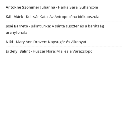
Antókné Szommer Julianna
-
Harka Sára: Suhancom
Káli Márk
-
Kulcsár Kata: Az Antropocéna időkapszula
José Barreto
-
Bálint Erika: A sánta suszter és a barátság
aranyfonala
Niki
-
Mary Ann Draven: Napsugár és Alkonyat
Erdélyi Bálint
-
Huszár Nóra: Misi és a Varázslopó