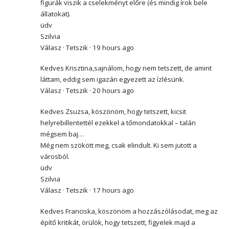
figurák viszik a cselekményt előre (és mindig írok bele
állatokat).
üdv
Szilvia
Válasz · Tetszik · 19 hours ago
Kedves Krisztina,sajnálom, hogy nem tetszett, de amint
láttam, eddig sem igazán egyezett az ízlésünk.
Válasz · Tetszik · 20 hours ago
Kedves Zsuzsa, köszönöm, hogy tetszett, kicsit
helyrebillentettél ezekkel a tőmondatokkal – talán
mégsem baj…
Még nem szökött meg, csak elindult. Ki sem jutott a
városból.
üdv
Szilvia
Válasz · Tetszik · 17 hours ago
Kedves Franciska, köszönöm a hozzászólásodat, meg az
építő kritikát, örülök, hogy tetszett, figyelek majd a