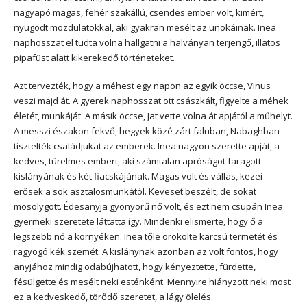
nagyapó magas, fehér szakállú, csendes ember volt, kimért,
nyugodt mozdulatokkal, aki gyakran mesélt az unokáinak. Inea
naphosszat el tudta volna hallgatni a halványan terjengő, illatos
pipafüst alatt kikerekedő történeteket.
Azt tervezték, hogy a méhest egy napon az egyik öccse, Vinus
veszi majd át. A gyerek naphosszat ott császkált, figyelte a méhek
életét, munkáját. A másik öccse, Jat vette volna át apjától a műhelyt.
A messzi északon fekvő, hegyek közé zárt faluban, Nabaghban
tisztelték családjukat az emberek. Inea nagyon szerette apját, a
kedves, türelmes embert, aki számtalan apróságot faragott
kislányának és két fiacskájának. Magas volt és vállas, kezei
erősek a sok asztalosmunkától. Keveset beszélt, de sokat
mosolygott. Édesanyja gyönyörű nő volt, és ezt nem csupán Inea
gyermeki szeretete láttatta így. Mindenki elismerte, hogy ő a
legszebb nő a környéken. Inea tőle örökölte karcsú termetét és
ragyogó kék szemét. A kislánynak azonban az volt fontos, hogy
anyjához mindig odabújhatott, hogy kényeztette, fürdette,
fésülgette és mesélt neki esténként. Mennyire hiányzott neki most
ez a kedveskedő, törődő szeretet, a lágy ölelés.