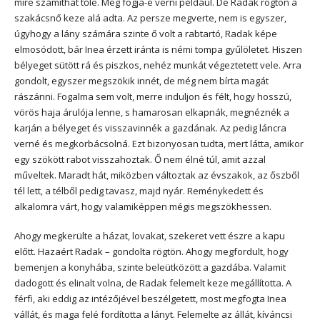
mire számíthat tőle. Meg fogja-e verni például. De Radak rögtön a
szakácsnő keze alá adta. Az persze megverte, nem is egyszer,
úgyhogy a lány számára szinte ő volt a rabtartó, Radak képe
elmosódott, bár Inea érzett iránta is némi tompa gyűlöletet. Hiszen
bélyeget sütött rá és piszkos, nehéz munkát végeztetett vele. Arra
gondolt, egyszer megszökik innét, de még nem bírta magát
rászánni. Fogalma sem volt, merre induljon és félt, hogy hosszú,
vörös haja árulója lenne, s hamarosan elkapnák, megnéznék a
karján a bélyeget és visszavinnék a gazdának. Az pedig láncra
verné és megkorbácsolná. Ezt bizonyosan tudta, mert látta, amikor
egy szökött rabot visszahoztak. Ő nem élné túl, amit azzal
műveltek. Maradt hát, miközben változtak az évszakok, az őszből
tél lett, a télből pedig tavasz, majd nyár. Reménykedett és
alkalomra várt, hogy valamiképpen mégis megszökhessen.
Ahogy megkerülte a házat, lovakat, szekeret vett észre a kapu
előtt. Hazaért Radak – gondolta rögtön. Ahogy megfordult, hogy
bemenjen a konyhába, szinte beleütközött a gazdába. Valamit
dadogott és elinalt volna, de Radak felemelt keze megállította. A
férfi, aki eddig az intézőjével beszélgetett, most megfogta Inea
vállát, és maga felé fordította a lányt. Felemelte az állát, kíváncsi