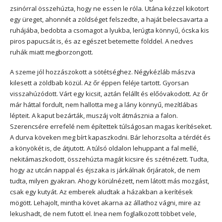
zsinórral összehúzta, hogy ne essen le róla. Utána kézzel kikotort
egy üreget, ahonnét a zöldséget felszedte, a haját belecsavarta a
ruhájába, bedobta a csomagot a lyukba, lerúgta könnyű, ócska kis
piros papucsát is, és az egészet betemette földdel. A nedves
ruhák miatt megborzongott.
A szeme jól hozzászokott a sötétséghez. Négykézláb mászva
kilesett a zöldbab közül. Az őr éppen feléje tartott. Gyorsan
visszahúzódott. Várt egy kicsit, aztán felállt és előóvakodott. Az őr
már háttal fordult, nem hallotta meg a lány könnyű, mezítlábas
lépteit. A kaput bezárták, muszáj volt átmásznia a falon.
Szerencsére errefelé nem építettek túlságosan magas kerítéseket.
A durva köveken meg bírt kapaszkodni. Bár lehorzsolta a térdét és
a könyökét is, de átjutott. A túlsó oldalon lehuppant a fal mellé,
nekitámaszkodott, összehúzta magát kicsire és szétnézett. Tudta,
hogy az utcán nappal és éjszaka is járkálnak őrjáratok, de nem
tudta, milyen gyakran. Ahogy körülnézett, nem látott más mozgást,
csak egy kutyát. Az emberek aludtak a házakban a kerítések
mögött. Lehajolt, mintha követ akarna az állathoz vágni, mire az
lekushadt, de nem futott el. Inea nem foglalkozott többet vele,