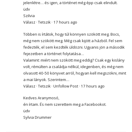
jelenlétre… és igen, a történet még épp csak elindult.
üdv
Szilvia
Válasz · Tetszik · 17 hours ago
Többen is írtátok, hogy túl könnyen szökött meg. Bocs,
még nem szökött meg. Még csak kijött a házból. Fel sem
fedezték, el sem kezdték üldözni. Ugyanis jön a második
fejezetben a történet folytatása…
Valamint: miért nem szökött meg eddig? Csak egy kislány
volt, rémülten a családja nélkül, idegenben, és még nem
olvasott 40-50 könyvet arról, hogyan kell megszökni, mint
a mai lányok. Szerintem…
Válasz · Tetszik · Unfollow Post · 17 hours ago
Kedves Aranymosó,
én írtam. És nem szerettem meg a Facebookot.
üdv
Sylvia Drummer