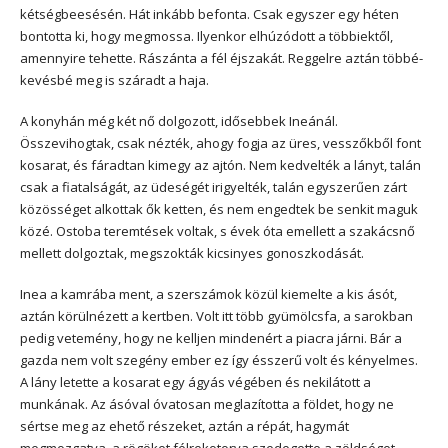
kétségbeesésén. Hát inkább befonta. Csak egyszer egy héten
bontotta ki, hogy megmossa. Ilyenkor elhúzódott a többiektől,
amennyire tehette. Rászánta a fél éjszakát. Reggelre aztán többé-
kevésbé meg is száradt a haja.
A konyhán még két nő dolgozott, idősebbek Ineánál.
Összevihogtak, csak nézték, ahogy fogja az üres, vesszőkből font
kosarat, és fáradtan kimegy az ajtón. Nem kedvelték a lányt, talán
csak a fiatalságát, az üdeségét irigyelték, talán egyszerűen zárt
közösséget alkottak ők ketten, és nem engedtek be senkit maguk
közé. Ostoba teremtések voltak, s évek óta emellett a szakácsnő
mellett dolgoztak, megszokták kicsinyes gonoszkodását.
Inea a kamrába ment, a szerszámok közül kiemelte a kis ásót,
aztán körülnézett a kertben. Volt itt több gyümölcsfa, a sarokban
pedig vetemény, hogy ne kelljen mindenért a piacra járni. Bár a
gazda nem volt szegény ember ez így ésszerű volt és kényelmes.
A lány letette a kosarat egy ágyás végében és nekilátott a
munkának. Az ásóval óvatosan meglazította a földet, hogy ne
sértse meg az ehető részeket, aztán a répát, hagymát
megmozgatva, a rögöket félrekotorva szedegette a zöldséget.