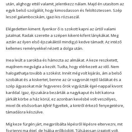
után, alighogy ettél valamit, jelentkezz nálam. Majd én utasítom az
egyik belső szolgálót, hogy kimosdasson és felöltöztessen. Szép
leszel galambocskám, igazi kis rózsaszál.
Elégedetten kiment. Ilyenkor ő is szokott kapni az úrtól valami
jutalmat. Radak szerette a szépen kikent-kifent lánykákat. Meg
aztán az ilyen első éjszakáktól mindig jó kedve támadt. Az intéző
kellemes reményekkel nézett a dolga után.
Inea leült a sarokba és hámozta az almákat. A keze reszketett,
majdnem megvágta a kezét. Tudta, hogy elérkezett az idő. Nem
halogathatja tovább a szökést. Innét még volt kijárás, ám a belső
szobákat és a kiskertet, benne az úr vagyonát rejtő ládákat és a
szép ágyasokat már fegyveres őrök vigyázták éjjel-nappal kivont
karddal. Igaz, éjszakára bezárták a nagykaput és két katona
járkált körbe a ház körül, ez azonban kevésbé volt veszélyes,
mivel ők elsősorban
kifelé
figyeltek, a kintről érkező fenyegetésre,
támadásra készülve.
Míg keze fürgén járt, megpróbálta lépésről lépésre eltervezni, mit
fog tenni ma éjjel, de hiába erőlködött. Túlságosan izgatott volt,