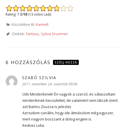
Rating: 7.8/
10
(13 votes cast)
Közzétéve itt:
Kiemelt
Címkék:
fantasy
,
Sylvia Drummer
6 HOZZÁSZÓLÁS
SZÓLJ HOZZÁ
SZABÓ SZILVIA
szerint:
2011. november 24. csütörtök 09:06
Üdv Mindenkinek! Én vagyok a szerző, és válaszoltam
mindenkinek becsülettel, de valamiért nem látszik (mint
azt Bartos Zsuzsa is jelezte).
Azt tudom csinálni, hogy ide átmásolom még egyszer,
mert nagyon bosszant a dolog engem is.
Kedves Lylia,