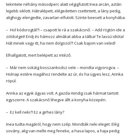
tekintete néhány másodperc alatt végigfutott Inea arcán, aztán
lejjebb siklott. Hátralépett, elégedetten csettintett, a lány pedig,
alighogy elengedte, zavartan elfutott. Szinte beesett a konyhába.
– Hol kódorogtál?! – csapott le rá a szakácsnő. – Add rögtön ide a
zöldséget! Eridj és hámozz almákat abba a tálba! Te lassú idióta!
Hát minek vagy itt, ha nem dolgozol?! Csak bajom van veled!
Elhallgatott, mert belépett az intéző.
– Már nem sokáig bosszankodsz vele – mondta vigyorogva. –
Holnap estére magához rendelte az úr, és ha ügyes lesz, Arinka
röpül.
Arinka az egyik ágyas volt. A gazda mindig csak hármat tartott
egyszerre. A szakácsnő lihegve állt a konyha közepén.
– Ez kell neki?! Ez a girhes lány?
Inea tudta magáról, hogy nem szép. Mondták neki eleget. Elég
sovány, alig van melle meg feneke, a hasa lapos, a haja pedig