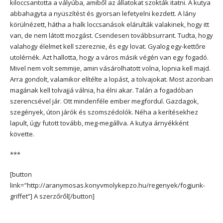
kiloccsantotta a vályúba, amiből az állatokat szokták itatni. A kutya
abbahagyta a nyüszítést és gyorsan lefetyelni kezdett. A lány
körülnézett, hátha a halk loccsanások elárulták valakinek, hogy itt
van, de nem látott mozgást. Csendesen továbbsurrant. Tudta, hogy
valahogy élelmet kell szereznie, és egy lovat. Gyalog egy-kettőre
utolérnék. Azt hallotta, hogy a város másik végén van egy fogadó.
Mivel nem volt semmije, amin vásárolhatott volna, lopnia kell majd.
Arra gondolt, valamikor elítélte a lopást, a tolvajokat. Most azonban
magának kell tolvajjá válnia, ha élni akar. Talán a fogadóban
szerencsével jár. Ott mindenféle ember megfordul. Gazdagok,
szegények, úton járók és szomszédolók. Néha a kerítésekhez
lapult, úgy futott tovább, meg-megállva. A kutya árnyékként
követte.
***
[button
link=”http://aranymosas.konyvmolykepzo.hu/regenyek/fogjunk-
griffet”] A szerzőről[/button]