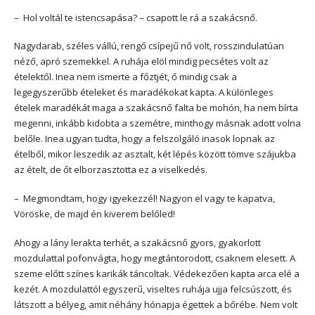
– Hol voltál te istencsapása? – csapott le rá a szakácsnő.
Nagydarab, széles vállú, rengő csípejű nő volt, rosszindulatúan
néző, apró szemekkel. A ruhája elöl mindig pecsétes volt az
ételektől. Inea nem ismerte a főztjét, ő mindig csak a
legegyszerűbb ételeket és maradékokat kapta. A különleges
ételek maradékát maga a szakácsnő falta be mohón, ha nem bírta
megenni, inkább kidobta a szemétre, minthogy másnak adott volna
belőle. Inea ugyan tudta, hogy a felszolgáló inasok lopnak az
ételből, mikor leszedik az asztalt, két lépés között tömve szájukba
az ételt, de őt elborzasztotta ez a viselkedés.
– Megmondtam, hogy igyekezzél! Nagyon el vagy te kapatva,
Vöröske, de majd én kiverem belőled!
Ahogy a lány lerakta terhét, a szakácsnő gyors, gyakorlott
mozdulattal pofonvágta, hogy megtántorodott, csaknem elesett. A
szeme előtt színes karikák táncoltak. Védekezően kapta arca elé a
kezét. A mozdulattól egyszerű, viseltes ruhája ujja felcsúszott, és
látszott a bélyeg, amit néhány hónapja égettek a bőrébe. Nem volt