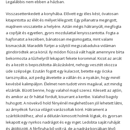
Legalábbis nem ebben a házban.
Visszasettenkedett a konyhába. Elővett egy éles kést, óvatosan
kitapintotta az élét és mélyet lélegzett. Egy pillanatra megingott,
majdnem visszatette a helyére. Aztán mégis hátranyúlt, megfogta
a copfját és egyetlen, gyors mozdulattal lenyisszantotta. Fogta a
hajfonatot a kezében, bánatosan megsimogatta, mint valami
kismacskát. Maradék fürtjei a súlytól megszabadulva vidáman
göndörödtek arca körül. Ily módon fiússá vált haját amennyire bírta
bekormozta a tűzhelyről lekapart fekete korommal. Kicsit az arcát
és a kezét is bepiszkította álcázásként, nehogy vesztét okozza
üde szépsége. Ezután fogott egy kulacsot, betette egy ócska
tarisznyába, azt pedig átvetette a vállán és a nyakán, hogy minél
kevésbé kalimpáljon. Élelmet nem tudott vinni magával, azt mindig
elzárták. Bízott benne, hogy valahol majd szerez. Kilesett az ajtón,
és amikor az őr háttal fordult, kisurrant a kertbe. Valahol bagoly
huhogott. A növekvő hold fényénél meglehetősen jól lehetett látni,
az árnyékok furcsa világot varázsoltak köré. Hátrament a
szárítókötélhez, ahol a délután kimosott holmik lógtak, és gyorsan
lekapott egy nyirkos nadrágot és egy inget. Ledobta saját ruháját
és átöltözött. A férfiruha bő volt rá, de a nadrág korcában lévő