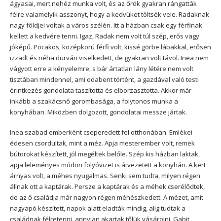
ágyasai, mert nehéz munka volt, és az őrök gyakran rángatták
félre valamelyik asszonyt, hogy a kedvüket töltsék vele. Radaknak
nagy földjei voltak a város szélén. Itt a házban csak egy férfinak
kellett a kedvére tenni. Igaz, Radak nem volt túl szép, erős vagy
jóképű. Pocakos, középkorú férfi volt, kissé görbe lábakkal, erősen
izzadt és néha durván viselkedett, de gyakran volt távol. Inea nem
vágyott erre a kényelemre, s bár ártatlan lány létére nem volt
tisztában mindennel, ami odabent történt, a gazdával való testi
érintkezés gondolata taszította és elborzasztotta. Akkor már
inkább a szakácsnő gorombasága, a folytonos munka a
konyhában. Miközben dolgozott, gondolatai messze jártak.
Inea szabad emberként cseperedett fel otthonában. Emlékei
édesen csordultak, mint a méz. Apja mesterember volt, remek
bútorokat készített, jól megéltek belőle. Szép kis házban laktak,
apja leleményes módon folyóvizet is átvezetett a konyhán. A kert
árnyas volt, a méhes nyugalmas. Senki sem tudta, milyen régen
állnak ott a kaptárak. Persze a kaptárak és a méhek cserélődtek,
de az ő családja már nagyon régen méhészkedett. A mézet, amit
nagyapó készített, napok alatt eladták mindig, alig tudtak a
családnak félretenni, annyian akartak tőlük vásárolni. Gabit