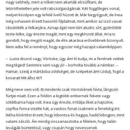
nagy sebhely, mert a nőket nem akarták elcsúfítani, de
letörölhetetlen jele volt rabszolgaságának. Két függőleges vonal,
melyet középen egy lefelé ívelő húzott át. Már begyógyult, de Inea
még sohasem érzett hasonló fájdalmat, mint amikor az izzó vasat
rásütötték a felkarjára. Aznap éjjel nem bírt aludni, sírt, gyötrődött
teste-lelke, úgy érezte magát, mint egy megkínzott állat. Arra is
gondolt, hogy megöli magát, de élni akarása erősebbnek bizonyult.
Nem adta fel a reményt, hogy egyszer még hazajut valamiképpen.
– Lusta disznó vagy, Vöröske, úgy ám! Ki tudja, mi a fenének vettek
meg téged! Semmire sem vagy jó! – korholta tovább a némber. –
Hamar, szedj a mártásba zöldséget, de szépeket ám! Lódulj, fogd a
kosarat! Mit állsz itt?!
Még neve sem volt. Itt mindenki csak Vöröskének hívta, lángszín
fürtjei miatt. Ezen a földön a legtöbb embernek fekete vagy
sötétbarna haja volt. Inea úgy érezte, irritálja őket a hajszíne,
copfba fonva viselte hát, a vaskos fonat csaknem a fenekéig ért.
Néha kísértést érzett, hogy kibontsa és hagyja, hadd lobogjon, mint
valami zászló. Ám mindig visszariasztotta a félelem, hogy talán
levágják büntetésül, vagy csupán hogy nevessenek