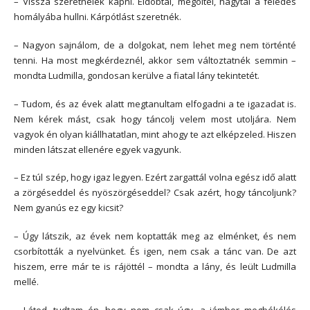
– Vissza szeretnélek kapni. Eldobtál, megöltél, hagytál a feledés
homályába hullni. Kárpótlást szeretnék.
– Nagyon sajnálom, de a dolgokat, nem lehet meg nem történté
tenni. Ha most megkérdeznél, akkor sem változtatnék semmin –
mondta Ludmilla, gondosan kerülve a fiatal lány tekintetét.
– Tudom, és az évek alatt megtanultam elfogadni a te igazadat is.
Nem kérek mást, csak hogy táncolj velem most utoljára. Nem
vagyok én olyan kiállhatatlan, mint ahogy te azt elképzeled. Hiszen
minden látszat ellenére egyek vagyunk.
– Ez túl szép, hogy igaz legyen. Ezért zargattál volna egész idő alatt
a zörgéseddel és nyöszörgéseddel? Csak azért, hogy táncoljunk?
Nem gyanús ez egy kicsit?
– Úgy látszik, az évek nem koptatták meg az elménket, és nem
csorbították a nyelvünket. És igen, nem csak a tánc van. De azt
hiszem, erre már te is rájöttél – mondta a lány, és leült Ludmilla
mellé.
– Látod, tudtam én, hogy nem csak úgy, a jámbor megbékélés