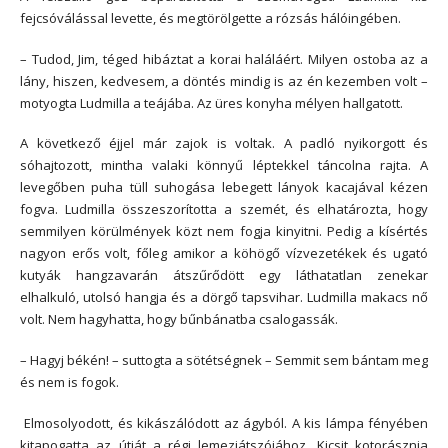
fejcsóválással levette, és megtörölgette a rózsás hálóingében.
– Tudod, Jim, téged hibáztat a korai haláláért. Milyen ostoba az a
lány, hiszen, kedvesem, a döntés mindig is az én kezemben volt –
motyogta Ludmilla a teájába. Az üres konyha mélyen hallgatott.
A következő éjjel már zajok is voltak. A padló nyikorgott és
sóhajtozott, mintha valaki könnyű léptekkel táncolna rajta. A
levegőben puha tüll suhogása lebegett lányok kacajával kézen
fogva. Ludmilla összeszorította a szemét, és elhatározta, hogy
semmilyen körülmények közt nem fogja kinyitni. Pedig a kísértés
nagyon erős volt, főleg amikor a köhögő vízvezetékek és ugató
kutyák hangzavarán átszűrődött egy láthatatlan zenekar
elhalkuló, utolsó hangja és a dörgő tapsvihar. Ludmilla makacs nő
volt. Nem hagyhatta, hogy bűnbánatba csalogassák.
– Hagyj békén! – suttogta a sötétségnek – Semmit sem bántam meg
és nem is fogok.
Elmosolyodott, és kikászálódott az ágyból. A kis lámpa fényében
kitapogatta az útját a régi lemezjátszójához. Kicsit kotorásznia