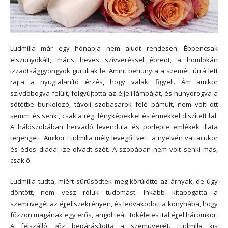
Ludmilla már egy hónapja nem aludt rendesen. Éppencsak
elszunyókált, máris heves szívveréssel ébredt, a homlokán
izzadtsággyöngyök gurultak le. Amint behunyta a szemét, úrrá lett
rajta a nyugtalanító érzés, hogy valaki figyeli. Ám amikor
szívdobogva felült, felgyújtotta az éjjeli lámpáját, és hunyorogva a
sötétbe burkolozó, távoli szobasarok felé bámult, nem volt ott
semmi és senki, csak a régi fényképekkel és érmekkel díszített fal.
A hálószobában hervadó levendula és porlepte emlékek illata
terjengett. Amikor Ludmilla mély levegőt vett, a nyelvén vattacukor
és édes diadal íze olvadt szét. A szobában nem volt senki más,
csak ő.
Ludmilla tudta, miért sűrűsödtek meg körülötte az árnyak, de úgy
döntött, nem vesz róluk tudomást. Inkább kitapogatta a
szemüvegét az éjjeliszekrényen, és leóvakodott a konyhába, hogy
főzzön magának egy erős, angol teát: tökéletes ital éjjel háromkor.
A felszálló gőz bepárásította a szemüvegét. Ludmilla kis