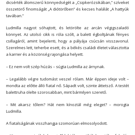
dicsérték álomszerű könnyedségét a „Csipkerózsikában,” szíveket
összetörő finomságát „A diótörőben” és kecses halálát „A hattyúk
tavában.”
Ludmilla nagyot sóhajtott, és letörölte az arcán végigszaladó
könnyet. Az utolsó cikk is róla szólt, a balett égboltjának fényes
csillagáról, amint bejelenti, hogy a pályája csúcsán visszavonul.
Szerelmes lett, teherbe esett, és a békés családi életet választotta
a karrier és a közönség rajongása helyett.
– Ez nem volt szép húzás – súgta Ludmilla az árnynak.
– Legalább végre tudomást veszel rólam. Már éppen ideje volt –
mondta az előtte álló fiatal nő. Sápadt volt, szinte áttetsző. A testét
balettruha ölelte szorosabban, mint bármilyen szerető.
– Mit akarsz tőlem? Hát nem kínoztál még eleget? – morogta
Ludmilla.
A fiatalságának visszhangja szomorúan elmosolyodott.