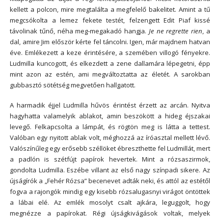
kellett a polcon, mire megtalálta a megfelelő bakelitet. Amint a tű
megcsókolta a lemez fekete testét, felzengett Edit Piaf kissé
távolinak tűnő, néha meg-megakadó hangja.
Je ne regrette rien
, a
dal, amire Jim először kérte fel táncolni. Igen, már majdnem hatvan
éve. Emlékezett a keze érintésére, a szemében villogó fényekre.
Ludmilla kuncogott, és elkezdett a zene dallamára lépegetni, épp
mint azon az estén, ami megváltoztatta az életét. A sarokban
gubbasztó sötétség megvetően hallgatott.
A harmadik éjjel Ludmilla hűvös érintést érzett az arcán. Nyitva
hagyhatta valamelyik ablakot, amin beszökött a hideg éjszakai
levegő. Felkapcsolta a lámpát, és rögtön meg is látta a tettest.
Valóban egy nyitott ablak volt, méghozzá az íróasztal mellett lévő.
Valószínűleg egy erősebb széllöket ébreszthette fel Ludmillát, mert
a padlón is szétfújt papírok hevertek. Mint a rózsaszirmok,
gondolta Ludmilla. Eszébe villant az első nagy színpadi sikere. Az
újságírók a „Fehér Rózsa” becenevet adták neki, és attól az estétől
fogva a rajongók mindig egy kisebb rózsalugasnyi virágot öntöttek
a lábai elé. Az emlék mosolyt csalt ajkára, leguggolt, hogy
megnézze a papírokat. Régi újságkivágások voltak, melyek