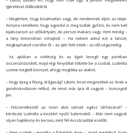
ígéretével ólálkodtál itt.
– Megértem, hogy bizalmatlan vagy, de mindennek eljön az ideje.
Annyira reméltem, hogy egyedül is meg tudlak győzni, és nem kell
kijátszanom az ütőkártyám, de persze makacs vagy, mint mindig –
a lány lemondóan sóhajtott. – Ha nekem adod ezt a táncot,
megkaphatod cserébe őt – az ajtó felé intett – az idő végezetéig.
Az ajtóban a sötétség és az éjjeli levegő egy pontban
összesűrűsödött, majd régi fenyőillat töltötte be a szobát. Ludmilla
szeme megtelt könnyel, ahogy meglátta az alakot.
– Hogy ityeg a fityeg, drágaság? Látom, kicsit megviseltek az évek a
gondoskodásom nélkül, de most már újra itt vagyok – kuncogott
Jim.
– Felszerelkeztél az övön aluli ütések egész tárházával? –
kérdezte Ludmilla a kezéért nyúló balerinától. – Már nem vagyok
olyan hajlékony és kecses, mint fél évszázaddal ezelőtt.
– Nem számít – mondta a fiatalabb énje –, majd meglátod, hogy