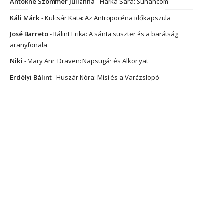
Antókné Szommer Julianna
-
Harka Sára: Suhancom
Káli Márk
-
Kulcsár Kata: Az Antropocéna időkapszula
José Barreto
-
Bálint Erika: A sánta suszter és a barátság
aranyfonala
Niki
-
Mary Ann Draven: Napsugár és Alkonyat
Erdélyi Bálint
-
Huszár Nóra: Misi és a Varázslopó