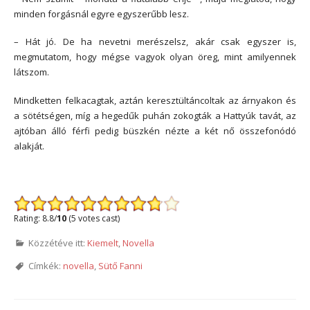
minden forgásnál egyre egyszerűbb lesz.
– Hát jó. De ha nevetni merészelsz, akár csak egyszer is,
megmutatom, hogy mégse vagyok olyan öreg, mint amilyennek
látszom.
Mindketten felkacagtak, aztán keresztültáncoltak az árnyakon és
a sötétségen, míg a hegedűk puhán zokogták a Hattyúk tavát, az
ajtóban álló férfi pedig büszkén nézte a két nő összefonódó
alakját.
*
Rating: 8.8/
10
(5 votes cast)
Közzétéve itt:
Kiemelt
,
Novella
Címkék:
novella
,
Sütő Fanni