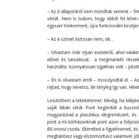
– Az ő állapotáról nem mondtak semmit – fin
sérült. Nem is tudom, hogy ebből fel lehet
egyszer tönkrement, újra funkcionálni kezdje
– Az a szövet biztosan nem, de…
– Olvastam már olyan esetekről, ahol valaki
idővel és tanulással… a megmaradó részekb
használta. Iszonyatosan izgalmas volt – juto
– Én is olvastam erről – mosolyodtál el. – 
rajtad, hogy nevetsz, de tényleg így van. Hi
Lesütöttem a tekintetemet. Mindig, ha kilépte
saját lábán sétál. Pont begördült a buszo
magyaráztad a plasztikus idegrendszert, és 
pont a mi kórházunknak pont azon a folyos
illő orvosi csoda. Elterelted a figyelmemet, 
megbántasz vagy elszomorítasz valamivel. Jól 