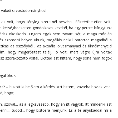
a valódi orvostudományhoz!
az volt, hogy tényleg szeretnél beszélni. Félreérthetetlen volt,
 kétségbeesetten gondolkozni kezdtél, ha egy percre kifogytunk
mádsz okoskodni. Engem egyik sem zavart, sőt, a maga módján
és szomorú helyen ültünk, megállás nélkül ontottad magadból a
fizikás az osztályból), az aktuális olvasmányaid és filmélményeid
, hogy megerősítést találj. Jó volt, mert végre újra voltak
z szórakoztató voltál. Előtted azt hittem, hogy soha nem fogok
gállóhoz.
 – bukott ki belőlem a kérdés. Azt hittem, zavarba hozlak vele,
d, hogy;
n, szóval… az a legkevesebb, hogy én itt vagyok. Itt mindenki azt
 lenni… tudod… hogy biztosra menjünk. És a te anyukáddal mi a