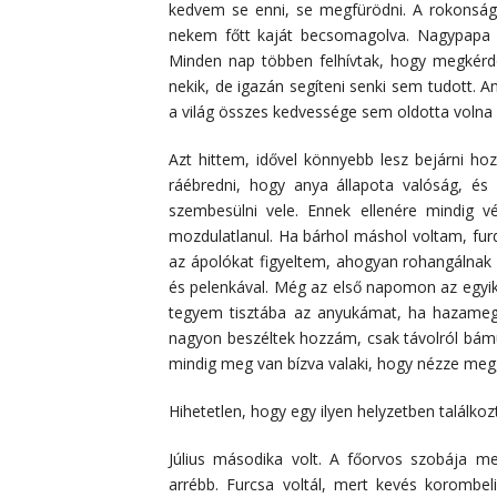
kedvem se enni, se megfürödni. A rokonság 
nekem főtt kaját becsomagolva. Nagypapa n
Minden nap többen felhívtak, hogy megkérde
nekik, de igazán segíteni senki sem tudott.
a világ összes kedvessége sem oldotta volna
Azt hittem, idővel könnyebb lesz bejárni 
ráébredni, hogy anya állapota valóság, é
szembesülni vele. Ennek ellenére mindig vé
mozdulatlanul. Ha bárhol máshol voltam, furd
az ápolókat figyeltem, ahogyan rohangálnak a
és pelenkával. Még az első napomon az egyik
tegyem tisztába az anyukámat, ha hazameg
nagyon beszéltek hozzám, csak távolról bámu
mindig meg van bízva valaki, hogy nézze meg,
Hihetetlen, hogy egy ilyen helyzetben találko
Július másodika volt. A főorvos szobája m
arrébb. Furcsa voltál, mert kevés korombel