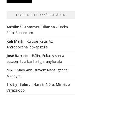
LEGUTÓBBI HOZZÁSZÓLÁSOK
Antókné Szommer Julianna
-
Harka
Sára: Suhancom
Káli Márk
-
Kulcsár Kata: Az
Antropocéna időkapszula
José Barreto
-
Bálint Erika: A sánta
suszter és a barátság aranyfonala
Niki
-
Mary Ann Draven: Napsugár és
Alkonyat
Erdélyi Bálint
-
Huszár Nóra: Misi és a
Varázslopó