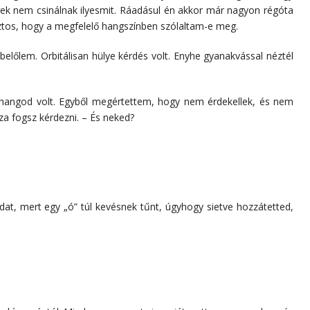
ek nem csinálnak ilyesmit. Ráadásul én akkor már nagyon régóta
tos, hogy a megfelelő hangszínben szólaltam-e meg.
 belőlem. Orbitálisan hülye kérdés volt. Enyhe gyanakvással néztél
angod volt. Egyből megértettem, hogy nem érdekellek, és nem
sza fogsz kérdezni. – És neked?
dat, mert egy „ó” túl kevésnek tűnt, úgyhogy sietve hozzátetted,