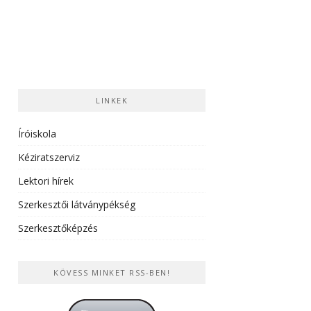
LINKEK
Íróiskola
Kéziratszerviz
Lektori hírek
Szerkesztői látványpékség
Szerkesztőképzés
KÖVESS MINKET RSS-BEN!