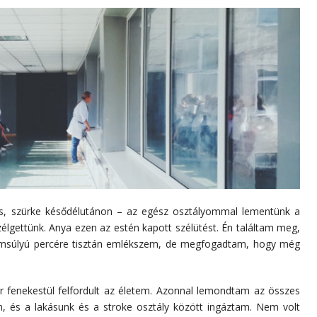
os, szürke késődélutánon – az egész osztályommal lementünk a
zélgettünk. Anya ezen az estén kapott szélütést. Én találtam meg,
omsúlyú percére tisztán emlékszem, de megfogadtam, hogy még
r fenekestül felfordult az életem. Azonnal lemondtam az összes
, és a lakásunk és a stroke osztály között ingáztam. Nem volt