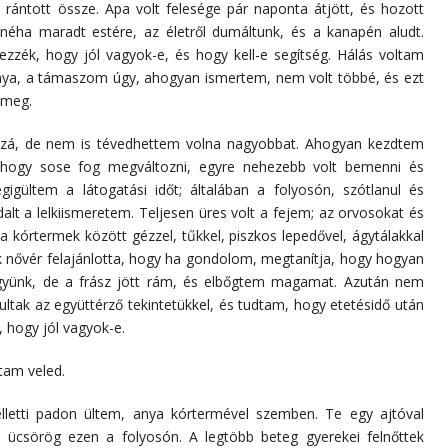
rántott össze. Apa volt felesége pár naponta átjött, és hozott
éha maradt estére, az életről dumáltunk, és a kanapén aludt.
zzék, hogy jól vagyok-e, és hogy kell-e segítség. Hálás voltam
 Anya, a támaszom úgy, ahogyan ismertem, nem volt többé, és ezt
 meg.
hozzá, de nem is tévedhettem volna nagyobbat. Ahogyan kezdtem
s hogy sose fog megváltozni, egyre nehezebb volt bemenni és
gigültem a látogatási időt; általában a folyosón, szótlanul és
alt a lelkiismeretem. Teljesen üres volt a fejem; az orvosokat és
 kórtermek között gézzel, tűkkel, piszkos lepedővel, ágytálakkal
 nővér felajánlotta, hogy ha gondolom, megtanítja, hogy hogyan
yünk, de a frász jött rám, és elbőgtem magamat. Azután nem
ltak az együttérző tekintetükkel, és tudtam, hogy etetésidő után
 hogy jól vagyok-e.
ztam veled.
elletti padon ültem, anya kórtermével szemben. Te egy ajtóval
i ücsörög ezen a folyosón. A legtöbb beteg gyerekei felnőttek