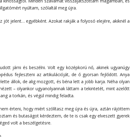
 a kínosságtól. Minden szavamat visszajátszottam magamban, és
lgatómért nyúltam, szólaltál meg újra.
 jót jelent… egyébként. Azokat rakják a folyosó elejére, akiknél a
ott járni és beszélni. Volt egy középkorú nő, akinek ugyanúgy
opédus fejleszteni az artikulációját, de ő gyorsan fejlődött. Anya
ette állok, de alig mozgott, és béna lett a jobb karja. Néha olyan
ézett – olyankor ugyanolyannak láttam a tekintetét, mint azelőtt
hang a torkán, és végül mindig feladta.
m érteni, hogy miért szólítasz meg újra és újra, aztán rájöttem
yoztam és butaságot kérdeztem, de te is csak egy elveszett gyerek
séged volt a beszélgetésre.
m.