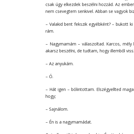
csak úgy elkezdek beszélni hozzád. Az ember
nem csevegtem senkivel. Abban se vagyok biz
– Valakid bent fekszik egyébként? – bukott ki
rám.
– Nagymamám – válaszoltad. Karcos, mély h
akarsz beszélni, de tudtam, hogy illemből vis
– Az anyukám.
– Ó.
– Hát igen – bólintottam. Elszégyellted maga
hogy;
– Sajnálom.
– Én is a nagymamádat.