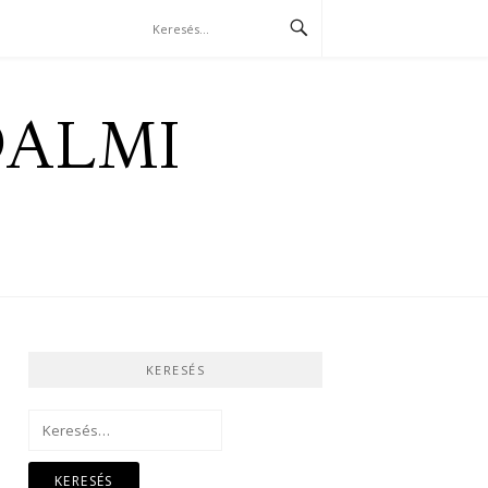
DALMI
KERESÉS
Keresés: