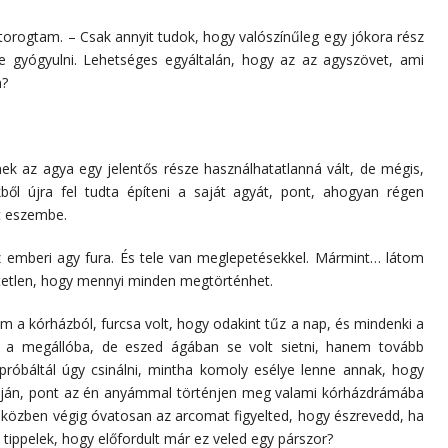
torogtam. – Csak annyit tudok, hogy valószínűleg egy jókora rész
-e gyógyulni. Lehetséges egyáltalán, hogy az az agyszövet, ami
n?
nek az agya egy jelentős része használhatatlanná vált, de mégis,
ől újra fel tudta építeni a saját agyát, pont, ahogyan régen
tt eszembe.
Az emberi agy fura. És tele van meglepetésekkel. Mármint… látom
hetetlen, hogy mennyi minden megtörténhet.
m a kórházból, furcsa volt, hogy odakint tűz a nap, és mindenki a
d a megállóba, de eszed ágában se volt sietni, hanem tovább
próbáltál úgy csinálni, mintha komoly esélye lenne annak, hogy
óján, pont az én anyámmal történjen meg valami kórházdrámába
és közben végig óvatosan az arcomat figyelted, hogy észrevedd, ha
tippelek, hogy előfordult már ez veled egy párszor?