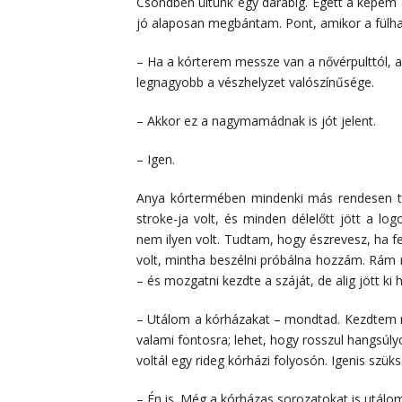
Csöndben ültünk egy darabig. Égett a képem
jó alaposan megbántam. Pont, amikor a fülhal
– Ha a kórterem messze van a nővérpulttól, az
legnagyobb a vészhelyzet valószínűsége.
– Akkor ez a nagymamádnak is jót jelent.
– Igen.
Anya kórtermében mindenki más rendesen tud
stroke-ja volt, és minden délelőtt jött a log
nem ilyen volt. Tudtam, hogy észrevesz, ha fel
volt, mintha beszélni próbálna hozzám. Rám n
– és mozgatni kezdte a száját, de alig jött ki 
– Utálom a kórházakat – mondtad. Kezdtem ne
valami fontosra; lehet, hogy rosszul hangsúl
voltál egy rideg kórházi folyosón. Igenis szük
– Én is. Még a kórházas sorozatokat is utálo