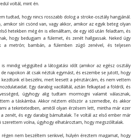
edül voltál, mint én.
 tudtad, hogy nincs rosszabb dolog a stroke-osztály hangjánál.
, amikor síri csönd van, vagy akkor, amikor az egyik beteg olyan
első hetekben még én is ellenálltam, de egy idő után feladtam, és
, hogy bedugjam a fülemet, és zenét hallgassak. Neked úgy
k a metrón; bambán, a fülemben zúgó zenével, és teljesen
s mindig végigülted a látogatási időt (amikor az egész osztály
), de napokon át csak néztük egymást, és eszembe se jutott, hogy
rt kezdtünk el beszélni, mert leesett a pénztárcám, és nem vettem
dulataidat. Egy darabig vacilláltál, aztán felkaptad a földről, és
vességed, úgyhogy alig tudtam mormogni valamit válasznak,
ettem a táskámba. Akkor néztem először a szemedbe, és akkor
lami a tekintetedben, amitől olyan érzésem lett, mintha már ezer
 a zenét, és egy darabig bámultalak. Te voltál az első ember már
lni szerettem volna, úgyhogy elhatároztam, hogy megszólítalak.
on régen nem beszéltem senkivel, hülyén éreztem magamat, hogy