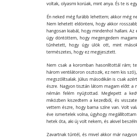
voltak, olyasmi korúak, mint anya. És te is egy
Én neked még furább lehettem; akkor még nem
Nem lehetett eldönteni, hogy akkor rosszabb
hangosan kiabál, hogy mindenhol hallani. Az 
úgy döntöttem, hogy megengedem magamnak
tűnhetett, hogy úgy ülök ott, mint máso
természetes, hogy ez megijesztett.
Nem csak a koromban hasonlítottál rám; te i
három ventilátoron osztozik, ez nem kis szó
megszólítsalak. Július másodikán is csak azé
észre. Nagyon tisztán látom magam előtt a moz
némán felém nyújtottad. Meglepett a ked
miközben kiszedtem a kezedből, és visszat
vettem észre, hogy barna színe van. Volt va
éve ismertelek volna, úgyhogy megállítottam
hetek óta, aki új volt nekem, és akivel beszé
Zavartnak tűntél, és mivel akkor már nagy