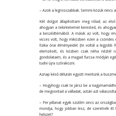
– Azok a legrosszabbak. Semmi közük nincs 
Két dolgot állapítottam meg rólad; az első 
ahogyan a tekintetemet kerested, és ahogyan
a beszédtémából. A másik az volt, hogy i
vicces volt, hogy miközben ezen a csöndes 
fizika órai élményeidet (te voltál a legjobb 
elemzését, és közben csak néha néztél rám
gondolataim, és a magad furcsa módján egés
tudni újra szórakozni.
Aznap késő délután együtt mentünk a buszme
– Hogyhogy csak te jársz be a nagymamádhoz?
de megvontad a válladat, aztán azt válaszolta
– Per pillanat egyik szülőm sincs az országba
mondja, hogy jobban lesz, de szeretnék itt
helyzet?