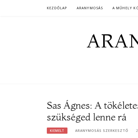
Skip
KEZDŐLAP
ARANYMOSÁS
A MŰHELY K
to
content
ARAN
Sas Ágnes: A tökélete
szükséged lenne rá
ARANYMOSÁS SZERKESZTŐ
KIEMELT