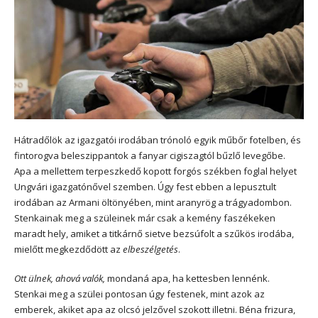
Hátradőlök az igazgatói irodában trónoló egyik műbőr fotelben, és
fintorogva beleszippantok a fanyar cigiszagtól bűzlő levegőbe.
Apa a mellettem terpeszkedő kopott forgós székben foglal helyet
Ungvári igazgatónővel szemben. Úgy fest ebben a lepusztult
irodában az Armani öltönyében, mint aranyrög a trágyadombon.
Stenkainak meg a szüleinek már csak a kemény faszékeken
maradt hely, amiket a titkárnő sietve bezsúfolt a szűkös irodába,
mielőtt megkezdődött az
elbeszélgetés
.
Ott ülnek, ahová valók,
mondaná apa, ha kettesben lennénk.
Stenkai meg a szülei pontosan úgy festenek, mint azok az
emberek, akiket apa az olcsó jelzővel szokott illetni. Béna frizura,