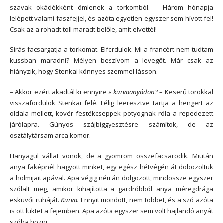
szavak okádékként ömlenek a torkomból. – Három hónapja
lelépett valami faszfejjel, és azóta egyetlen egyszer sem hívott fel!
Csak az a rohadt toll maradt belőle, amit elvettél!
Sírás facsargatja a torkomat. Elfordulok. Mi a francért nem tudtam
kussban maradni? Mélyen beszívom a levegőt. Már csak az
hiányzik, hogy Stenkai könnyes szemmel lásson.
– Akkor ezért akadtál ki ennyire a
kurvaanyádon
? – Keserű torokkal
visszafordulok Stenkai felé. Félig leeresztve tartja a hengert az
oldala mellett, kövér festékcseppek potyognak róla a repedezett
járólapra. Gúnyos szájbiggyesztésre számítok, de az
osztálytársam arca komor.
Hanyagul vállat vonok, de a gyomrom összefacsarodik. Miután
anya faképnél hagyott minket, egy egész hétvégén át dobozoltuk
a holmijait apával. Apa végig némán dolgozott, mindössze egyszer
szólalt meg, amikor kihajította a gardróbból anya méregdrága
esküvői ruháját.
Kurva.
Ennyit mondott, nem többet, és a szó azóta
is ott lüktet a fejemben. Apa azóta egyszer sem volt hajlandó anyát
szóba hozni.