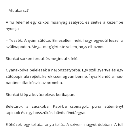
– Mit akarsz?
A fiú felemel egy csíkos műanyag szatyrot, és sietve a kezembe
nyomja.
– Tessék. Anyám sütötte. Elmeséltem neki, hogy egyedül leszel a
szülinapodon. Meg… megígértette velem, hogy elhozom.
Stenkai sarkon fordul, és megindul kifelé.
Gyanakodva belelesek a nejlonszatyorba. Egy szál gyertya és egy
sütőpapír alá rejtett, kerek csomag van benne. Ínycsiklandó almás-
banános illat kúszik az orromba.
Stenkai kilép a kovácsoltvas kertkapun.
Beletúrok a zacskóba. Papírba csomagolt, puha süteményt
tapintok és egy hosszúkás, hűvös fémtárgyat.
Előhúzok egy tollat… anya tollát. A szívem nagyot dobban. A toll