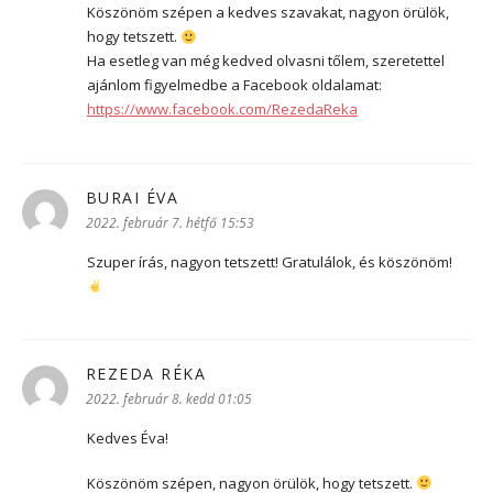
Köszönöm szépen a kedves szavakat, nagyon örülök,
hogy tetszett.
Ha esetleg van még kedved olvasni tőlem, szeretettel
ajánlom figyelmedbe a Facebook oldalamat:
https://www.facebook.com/RezedaReka
BURAI ÉVA
szerint:
2022. február 7. hétfő 15:53
Szuper írás, nagyon tetszett! Gratulálok, és köszönöm!
REZEDA RÉKA
szerint:
2022. február 8. kedd 01:05
Kedves Éva!
Köszönöm szépen, nagyon örülök, hogy tetszett.