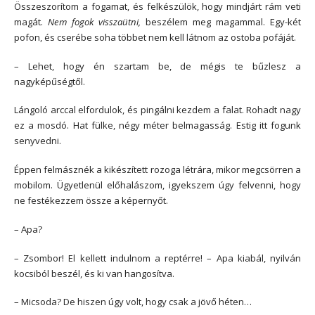
Összeszorítom a fogamat, és felkészülök, hogy mindjárt rám veti
magát.
Nem fogok visszaütni,
beszélem meg magammal. Egy-két
pofon, és cserébe soha többet nem kell látnom az ostoba pofáját.
– Lehet, hogy én szartam be, de mégis te bűzlesz a
nagyképűségtől.
Lángoló arccal elfordulok, és pingálni kezdem a falat. Rohadt nagy
ez a mosdó. Hat fülke, négy méter belmagasság. Estig itt fogunk
senyvedni.
Éppen felmásznék a kikészített rozoga létrára, mikor megcsörren a
mobilom. Ügyetlenül előhalászom, igyekszem úgy felvenni, hogy
ne festékezzem össze a képernyőt.
– Apa?
– Zsombor! El kellett indulnom a reptérre! – Apa kiabál, nyilván
kocsiból beszél, és ki van hangosítva.
– Micsoda? De hiszen úgy volt, hogy csak a jövő héten…