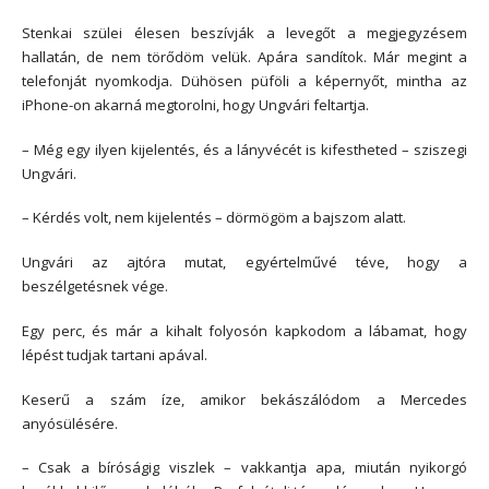
Stenkai szülei élesen beszívják a levegőt a megjegyzésem
hallatán, de nem törődöm velük. Apára sandítok. Már megint a
telefonját nyomkodja. Dühösen püföli a képernyőt, mintha az
iPhone-on akarná megtorolni, hogy Ungvári feltartja.
– Még egy ilyen kijelentés, és a lányvécét is kifestheted – sziszegi
Ungvári.
– Kérdés volt, nem kijelentés – dörmögöm a bajszom alatt.
Ungvári az ajtóra mutat, egyértelművé téve, hogy a
beszélgetésnek vége.
Egy perc, és már a kihalt folyosón kapkodom a lábamat, hogy
lépést tudjak tartani apával.
Keserű a szám íze, amikor bekászálódom a Mercedes
anyósülésére.
– Csak a bíróságig viszlek – vakkantja apa, miután nyikorgó