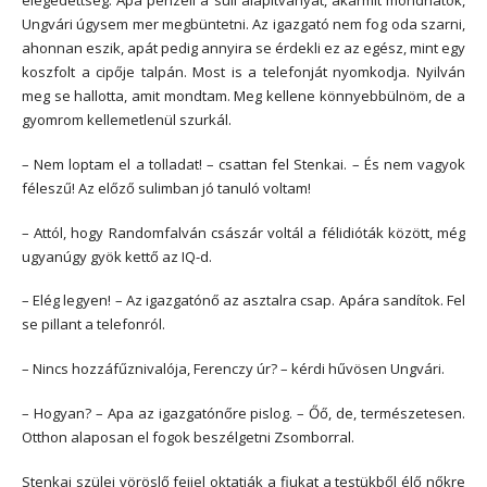
elégedettség. Apa pénzeli a suli alapítványát, akármit mondhatok,
Ungvári úgysem mer megbüntetni. Az igazgató nem fog oda szarni,
ahonnan eszik, apát pedig annyira se érdekli ez az egész, mint egy
koszfolt a cipője talpán. Most is a telefonját nyomkodja. Nyilván
meg se hallotta, amit mondtam. Meg kellene könnyebbülnöm, de a
gyomrom kellemetlenül szurkál.
– Nem loptam el a tolladat! – csattan fel Stenkai. – És nem vagyok
féleszű! Az előző sulimban jó tanuló voltam!
– Attól, hogy Randomfalván császár voltál a félidióták között, még
ugyanúgy gyök kettő az IQ-d.
– Elég legyen! – Az igazgatónő az asztalra csap. Apára sandítok. Fel
se pillant a telefonról.
– Nincs hozzáfűznivalója, Ferenczy úr? – kérdi hűvösen Ungvári.
– Hogyan? – Apa az igazgatónőre pislog. – Őő, de, természetesen.
Otthon alaposan el fogok beszélgetni Zsomborral.
Stenkai szülei vöröslő fejjel oktatják a fiukat a testükből élő nőkre