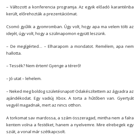
– Változott a konferencia programja. Az egyik előadó karanténba
került, előrehozták a prezentációmat.
Csomó gyűlik a gyomromban. Úgy volt, hogy apa ma velem tölti az
idejét, úgy volt, hogy a szülinapomon együtt leszünk.
– De megígérted… – Elharapom a mondatot. Remélem, apa nem
hallotta.
– Tessék? Nem értem! Gyenge a térerő!
– Jó utat – lehelem.
– Neked meg boldog születésnapot! Odakészítettem az ágyadra az
ajándékodat. Egy vadiúj Xbox. A torta a hűtőben van. Gyertyát
vegyél magadnak, mert az nincs otthon.
A torkomat sav mardossa, a szám összeragad, mintha nem a falra
kentem volna a festéket, hanem a nyelvemre. Mire elrebegek egy
sziát, a vonal már szétkapcsolt.