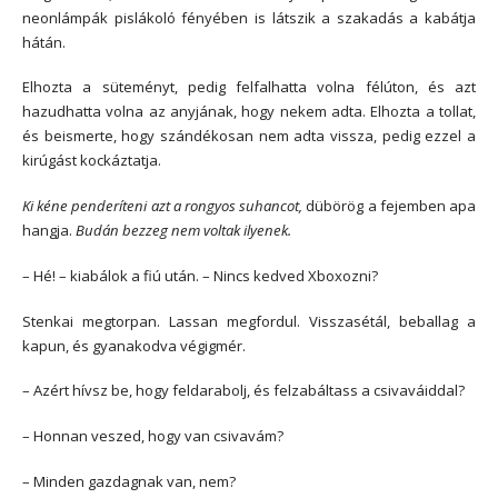
neonlámpák pislákoló fényében is látszik a szakadás a kabátja
hátán.
Elhozta a süteményt, pedig felfalhatta volna félúton, és azt
hazudhatta volna az anyjának, hogy nekem adta. Elhozta a tollat,
és beismerte, hogy szándékosan nem adta vissza, pedig ezzel a
kirúgást kockáztatja.
Ki kéne penderíteni azt a rongyos suhancot,
dübörög a fejemben apa
hangja.
Budán bezzeg nem voltak ilyenek.
– Hé! – kiabálok a fiú után. – Nincs kedved Xboxozni?
Stenkai megtorpan. Lassan megfordul. Visszasétál, beballag a
kapun, és gyanakodva végigmér.
– Azért hívsz be, hogy feldarabolj, és felzabáltass a csivaváiddal?
– Honnan veszed, hogy van csivavám?
– Minden gazdagnak van, nem?