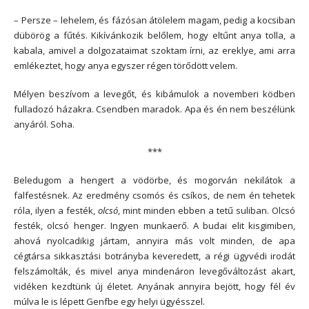
– Persze – lehelem, és fázósan átölelem magam, pedig a kocsiban
dübörög a fűtés. Kikívánkozik belőlem, hogy eltűnt anya tolla, a
kabala, amivel a dolgozataimat szoktam írni, az ereklye, ami arra
emlékeztet, hogy anya egyszer régen törődött velem.
Mélyen beszívom a levegőt, és kibámulok a novemberi ködben
fulladozó házakra. Csendben maradok. Apa és én nem beszélünk
anyáról. Soha.
***
Beledugom a hengert a vödörbe, és mogorván nekilátok a
falfestésnek. Az eredmény csomós és csíkos, de nem én tehetek
róla, ilyen a festék,
olcsó
, mint minden ebben a tetű suliban. Olcsó
festék, olcsó henger. Ingyen munkaerő. A budai elit kisgimiben,
ahová nyolcadikig jártam, annyira más volt minden, de apa
cégtársa sikkasztási botrányba keveredett, a régi ügyvédi irodát
felszámolták, és mivel anya mindenáron levegőváltozást akart,
vidéken kezdtünk új életet. Anyának annyira bejött, hogy fél év
múlva le is lépett Genfbe egy helyi ügyésszel.