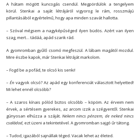
A hátam mögött kuncogás csendül. Megpördülök a tengelyem
körül. Stenkai a saját létrájáról vigyorog le rám, rosszmájú
pillantásából egyértelmű, hogy apa minden szavát hallotta.
– Szóval mégsem a nagyképűséged ilyen büdös. Azért van ilyen
szag, mert… tádáá, apád szarik rád.
A gyomromban gyűlő csomó megfeszül. A lábam magától mozdul.
Mire észbe kapok, már Stenkai létráját markolom.
– Fogd be a pofád, te olcsó kis senki!
–
Én
vagyok olcsó? Az apád egy konferenciát választott helyetted!
Mi lehet ennél olcsóbb?
– A szaros kínais pólód biztos olcsóbb – köpöm. Az érveim nem
érvek, a sértésem gyerekes, az arcom izzik a szégyentől. Stenkai
gúnyosan elhúzza a száját.
Nekem nincs pénzem, de neked nincs
családod,
ezt üzeni a tekintetével. A gyomromban sajgó űr tátong.
– Tudod, igazából sajnállak téged. Vacak lehet az életed.