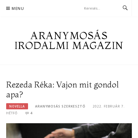
Skip
MENU
to
content
ARANYMOSÁS
IRODALMI MAGAZIN
Rezeda Réka: Vajon mit gondol
apa?
NOVELLA
ARANYMOSÁS SZERKESZTŐ
2022. FEBRUÁR 7.
HÉTFŐ
4