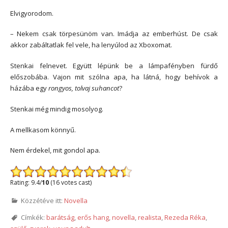
Elvigyorodom.
– Nekem csak törpesünöm van. Imádja az emberhúst. De csak
akkor zabáltatlak fel vele, ha lenyúlod az Xboxomat.
Stenkai felnevet. Együtt lépünk be a lámpafényben fürdő
előszobába. Vajon mit szólna apa, ha látná, hogy behívok a
házába egy
rongyos, tolvaj suhancot
?
Stenkai még mindig mosolyog.
A mellkasom könnyű.
Nem érdekel, mit gondol apa.
Rating: 9.4/
10
(16 votes cast)
Közzétéve itt:
Novella
Címkék:
barátság
,
erős hang
,
novella
,
realista
,
Rezeda Réka
,