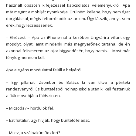
használt obszcén kifejezéssel kapcsolatos véleményükről. Apa
már megint a mobilját nyomkodja. Örülnöm kellene, hogy nem éget
dorgálással, mégis felforrósodik az arcom. Úgy látszik, annyit sem
érek, hogy lecsesszenek.
– Elnézést. – Apa az iPhone-nal a kezében Ungvárira villant egy
mosolyt, olyat, amit mindenki más megnyerőnek tartana, de én
azonnal felismerem az ajka biggyedésén, hogy hamis. – Most már
tényleg mennem kell.
Apa elegáns mozdulattal feláll a helyéről.
– Egy pillanat. Zsombor és Balázs ki van tiltva a pénteki
rendezvényről. És büntetésből holnap iskola után ki kell festeniük
a fiúk mosdóját a földszinten.
– Micsoda? – hördülök fel.
– Ezt fiatalúr, úgy hívják, hogy büntetőfeladat.
– Mi ez, a szájbakúrt Roxfort?