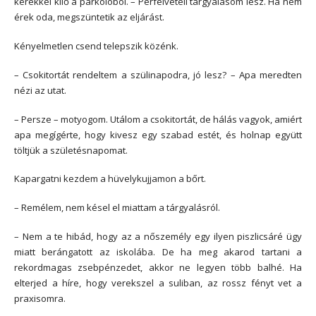
kerékkel kilő a parkolóból. – Perfelvételi tárgyalásom lesz. Ha nem
érek oda, megszüntetik az eljárást.
Kényelmetlen csend telepszik közénk.
– Csokitortát rendeltem a szülinapodra, jó lesz? – Apa meredten
nézi az utat.
– Persze – motyogom. Utálom a csokitortát, de hálás vagyok, amiért
apa megígérte, hogy kivesz egy szabad estét, és holnap együtt
töltjük a születésnapomat.
Kapargatni kezdem a hüvelykujjamon a bőrt.
– Remélem, nem késel el miattam a tárgyalásról.
– Nem a te hibád, hogy az a nőszemély egy ilyen piszlicsáré ügy
miatt berángatott az iskolába. De ha meg akarod tartani a
rekordmagas zsebpénzedet, akkor ne legyen több balhé. Ha
elterjed a híre, hogy verekszel a suliban, az rossz fényt vet a
praxisomra.