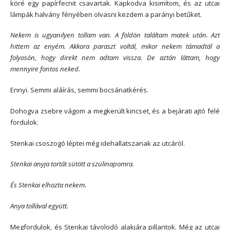
köré egy papírfecnit csavartak. Kapkodva kisimítom, és az utcai
lámpák halvány fényében olvasni kezdem a parányi betűket.
Nekem is ugyanilyen tollam van. A földön találtam matek után. Azt
hittem az enyém. Akkora paraszt voltál, mikor nekem támadtál a
folyosón, hogy direkt nem adtam vissza. De aztán láttam, hogy
mennyire fontos neked.
Ennyi. Semmi aláírás, semmi bocsánatkérés.
Dohogva zsebre vágom a megkerült kincset, és a bejárati ajtó felé
fordulok.
Stenkai csoszogó léptei még idehallatszanak az utcáról.
Stenkai anyja tortát sütött a szülinapomra.
És Stenkai elhozta nekem.
Anya tollával együtt.
Megfordulok, és Stenkai távolodó alakjára pillantok. Még az utcai