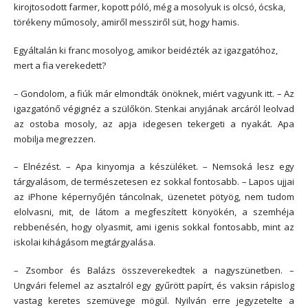
kirojtosodott farmer, kopott póló, még a mosolyuk is olcsó, ócska,
törékeny műmosoly, amiről messziről süt, hogy hamis.
Egyáltalán ki franc mosolyog, amikor beidézték az igazgatóhoz,
mert a fia verekedett?
– Gondolom, a fiúk már elmondták önöknek, miért vagyunk itt. – Az
igazgatónő végignéz a szülőkön. Stenkai anyjának arcáról leolvad
az ostoba mosoly, az apja idegesen tekergeti a nyakát. Apa
mobilja megrezzen.
– Elnézést. – Apa kinyomja a készüléket. – Nemsoká lesz egy
tárgyalásom, de természetesen ez sokkal fontosabb. – Lapos ujjai
az iPhone képernyőjén táncolnak, üzenetet pötyög, nem tudom
elolvasni, mit, de látom a megfeszített könyökén, a szemhéja
rebbenésén, hogy olyasmit, ami igenis sokkal fontosabb, mint az
iskolai kihágásom megtárgyalása.
– Zsombor és Balázs összeverekedtek a nagyszünetben. –
Ungvári felemel az asztalról egy gyűrött papírt, és vaksin rápislog
vastag keretes szemüvege mögül. Nyilván erre jegyzetelte a