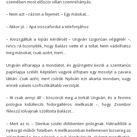
szemében most először villan szemrehányás.
– Nem azt – rázom a fejemet. – Egy másikat…
– Akkor jó. – Apa visszafordul a telefonjához.
– Kivizsgáltuk a lopás kérdését – Ungvári szigorúan végigmér –,
nincs rá bizonyíték, hogy Balázs vette el a tollat. Nem vádolhatsz
meg másokat, csak azért, mert…
Ungvári elharapja a mondatot, és gyűrögetni kezdi a szemtanús
papírlapja szélét. Képtelen vagyok elfojtani egy mosolyt a zavara
láttán.
Csak azért, mert csórók.
Nyilván ezt akarta mondani, vagy
ennek valami szofisztikáltabb verzióját.
– Itt csak annyi áll – köszörüli meg a torkát Ungvári, és a fecnire
pislogva kidülleszti fodorgalléros mellkasát –, hogy Zsombor
féleszű tolvajnak szólította Balázst…
– Mert az is. – Stenkai szülei döbbenten pislognak. Hátradőlök a
nyikorgó műbőr fotelben. A mellkasomban kellemesen bizsereg az