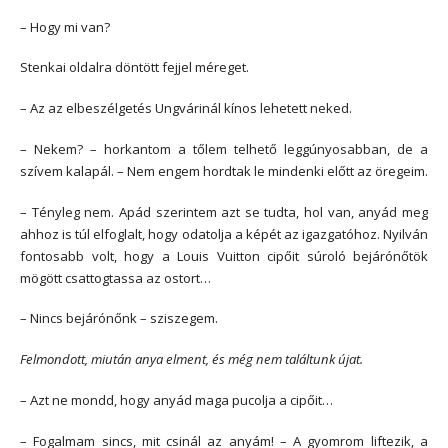
– Hogy mi van?
Stenkai oldalra döntött fejjel méreget.
– Az az elbeszélgetés Ungvárinál kínos lehetett neked.
– Nekem? – horkantom a tőlem telhető leggúnyosabban, de a
szívem kalapál. – Nem engem hordtak le mindenki előtt az öregeim.
– Tényleg nem. Apád szerintem azt se tudta, hol van, anyád meg
ahhoz is túl elfoglalt, hogy odatolja a képét az igazgatóhoz. Nyilván
fontosabb volt, hogy a Louis Vuitton cipőit súroló bejárónőtök
mögött csattogtassa az ostort…
– Nincs bejárónőnk – sziszegem.
Felmondott, miután anya elment, és még nem találtunk újat.
– Azt ne mondd, hogy anyád maga pucolja a cipőit…
– Fogalmam sincs, mit csinál az anyám! – A gyomrom liftezik, a