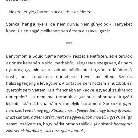
– Neked tényleg baromi vacak lehet az életed.
Stenkai hangja nyers, de nem durva. Nem gúnyolódik. Tényeket
közöl. És én sajgó mellkasomban érzem a szavai igazát.
***
Benyomom a Squid Game hatodik részét a Netflixen, és elterülök
az óriási kanapén. Valódi marhabőr, jellegzetes szaga van, és nem
nyikorog úgy, mint az a szakadt műbőr fotel Ungvári irodájában. A
sushi, amit rendeltem, érintetlenül hever mellettem. Szúrós
halszag terjeng a levegőben. A tortát be sem hoztam a hűtőből, és
gyertyát sem vettem. Ki a francnak van kedve egyedül szülinapot
ünnepelni? Ha nem ma tartanák a gimibulit, ahonnan Ungvári
kitiltott, talán áthívhatnám valamelyik barátomat Xboxozni
(apa,
nem azért vettél még egy Xboxot, mert elfelejtetted, hogy tavaly ilyenkor
is azt kaptam, hanem azért, mert ez eggyel újabb modell, ugye?)
, de így
semmi esélyem rá, hogy bárkit otthon találok.
(Kit akarok becsapni?
Nincsenek barátaim, csak haverjaim vannak.)