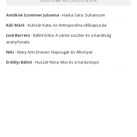
LEGUTÓBBI HOZZÁSZÓLÁSOK
Antókné Szommer Julianna
-
Harka Sára: Suhancom
Káli Márk
-
Kulcsár Kata: Az Antropocéna időkapszula
José Barreto
-
Bálint Erika: A sánta suszter és a barátság
aranyfonala
Niki
-
Mary Ann Draven: Napsugár és Alkonyat
Erdélyi Bálint
-
Huszár Nóra: Misi és a Varázslopó