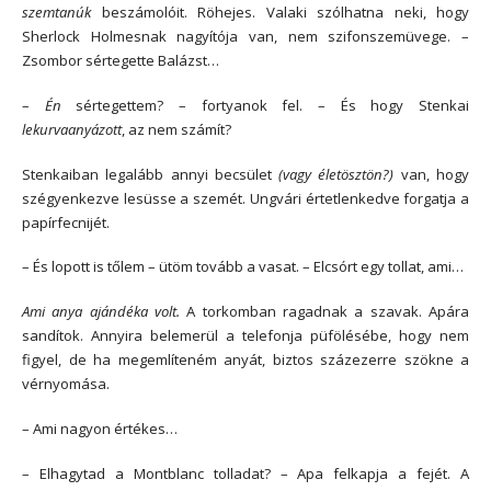
szemtanúk
beszámolóit. Röhejes. Valaki szólhatna neki, hogy
Sherlock Holmesnak nagyítója van, nem szifonszemüvege. –
Zsombor sértegette Balázst…
–
Én
sértegettem? – fortyanok fel. – És hogy Stenkai
lekurvaanyázott
, az nem számít?
Stenkaiban legalább annyi becsület
(vagy életösztön?)
van, hogy
szégyenkezve lesüsse a szemét. Ungvári értetlenkedve forgatja a
papírfecnijét.
– És lopott is tőlem – ütöm tovább a vasat. – Elcsórt egy tollat, ami…
Ami anya ajándéka volt.
A torkomban ragadnak a szavak. Apára
sandítok. Annyira belemerül a telefonja püfölésébe, hogy nem
figyel, de ha megemlíteném anyát, biztos százezerre szökne a
vérnyomása.
– Ami nagyon értékes…
– Elhagytad a Montblanc tolladat? – Apa felkapja a fejét. A