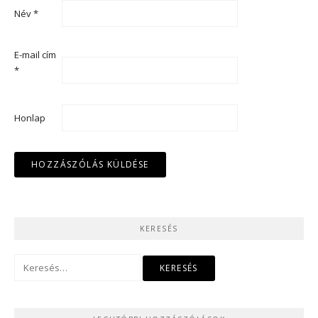
Név
*
E-mail cím
*
Honlap
KERESÉS
Keresés: