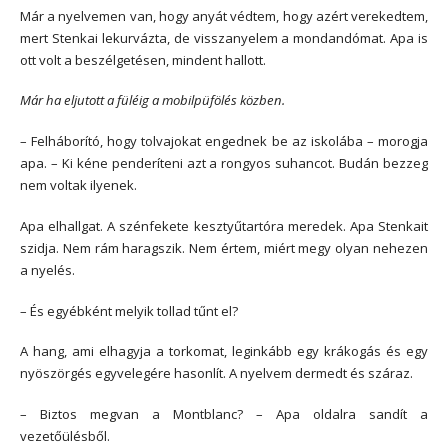
Már a nyelvemen van, hogy anyát védtem, hogy azért verekedtem,
mert Stenkai lekurvázta, de visszanyelem a mondandómat. Apa is
ott volt a beszélgetésen, mindent hallott.
Már ha eljutott a füléig a mobilpüfölés közben.
– Felháborító, hogy tolvajokat engednek be az iskolába – morogja
apa. – Ki kéne penderíteni azt a rongyos suhancot. Budán bezzeg
nem voltak ilyenek.
Apa elhallgat. A szénfekete kesztyűtartóra meredek. Apa Stenkait
szidja. Nem rám haragszik. Nem értem, miért megy olyan nehezen
a nyelés.
– És egyébként melyik tollad tűnt el?
A hang, ami elhagyja a torkomat, leginkább egy krákogás és egy
nyöszörgés egyvelegére hasonlít. A nyelvem dermedt és száraz.
– Biztos megvan a Montblanc? – Apa oldalra sandít a
vezetőülésből.