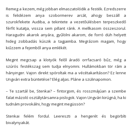
Remeg a kezem, még jobban elmaszatolódik a festék. Ezredszerre
is felidézem anya szobormerev arcát, ahogy beszáll a
szurokfekete Audiba, a tekintete a vezetőülésben terpeszkedő
férfit kutatja, vissza sem pillant ránk. A mellkasom összeszorul.
Haragudni akarok anyára, gyűlölni akarom, de forró düh helyett
hideg zsibbadás kúszik a tagjaimba. Megrázom magam, hogy
kiűzzem a fejemből anya emlékét.
Megint megcsap a klotyók felől áradó orrfacsaró bűz, még a
szúrós festékszag sem tudja elnyomni. Hullámokban tör rám a
hányinger. Vajon direkt spóroltak ma a vécétakarításon? Ez lenne
Ungvári extra büntetése? Elég aljas. Pláne a szülinapomon.
– Te szartál be, Stenkai? – fintorgom, és rosszmájúan a szembe
falat mázoló osztálytársamra pislogok. Vajon Ungvári kirúgná, ha ki
tudnám provokálni, hogy megint megüssön?
Stenkai felém fordul. Leereszti a hengerét és begörbíti
bivalynyakát.