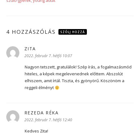
szülő-gyerek
,
young adult
4 HOZZÁSZÓLÁS
SZÓLJ HOZZÁ
ZITA
szerint:
2022. február 7. hétfő 10:07
Nagyon tetszett, gratulálok! Szép írás, a fogalmazásmód
hiteles, a képek megelevenednek előttem. Abszolút
elhiszem, amit írtál. Tiszta, és gyönyörű. Köszönöm a
reggeli élményt
REZEDA RÉKA
szerint:
2022. február 7. hétfő 12:40
Kedves Zita!