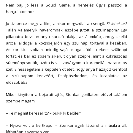
Nem baj, jó lesz a Squid Game, a hentelés úgyis passzol a
hangulatomhoz.
Jó tíz perce megy a film, amikor megszólal a csengő.
Ki lehet az?
Talán valamelyik haveromnak eszébe jutott a szülinapom? Egy
pillanatra bevillan anya karcsú alakja, az álomkép, ahogy szelíd
arccal álldogál a kocsibejárón egy szülinapi tortával a kezében.
Amikor kicsi voltam, mindig saját maga sütött nekem szülinapi
tortát, és bár ez sosem sikerült olyan szépre, mint a cukrászdás
süteménycsodák, azóta is visszavágyom a karamellás-narancsos
ízét. Elhessegetem a képtelen ötletet, hogy anya hazajött Genfből
a szülinapom kedvéért, feltápászkodom, és kicaplatok az
előszobába.
Mikor kinyitom a bejárati ajtót, Stenkai gorillatermetével találom
szembe magam.
– Te meg mit keresel itt? – bukik ki belőlem.
– Nyitva volt a kertkapu. – Stenkai egyik lábáról a másikra áll,
láthatóan zavarban van.