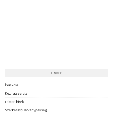
LINKEK
Íróiskola
Kéziratszerviz
Lektori hírek
Szerkesztői látványpékség