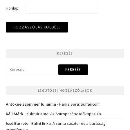
Honlap
KERESÉS
Keresés:
LEGUTÓBBI HOZZÁSZÓLÁSOK
Antókné Szommer Julianna
-
Harka Sára: Suhancom
Káli Márk
-
Kulcsár Kata: Az Antropocéna időkapszula
José Barreto
-
Bálint Erika: A sánta suszter és a barátság
aranyfonala