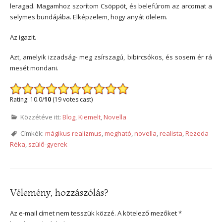
leragad. Magamhoz szorítom Csöppöt, és belefúrom az arcomat a
selymes bundájába. Elképzelem, hogy anyát ölelem.
Az igazit.
Azt, amelyik izzadság- meg zsírszagú, bibircsókos, és sosem ér rá
mesét mondani.
Rating: 10.0/
10
(19 votes cast)
Közzétéve itt:
Blog
,
Kiemelt
,
Novella
Címkék:
mágikus realizmus
,
megható
,
novella
,
realista
,
Rezeda
Réka
,
szülő-gyerek
Vélemény, hozzászólás?
Az e-mail címet nem tesszük közzé.
A kötelező mezőket
*