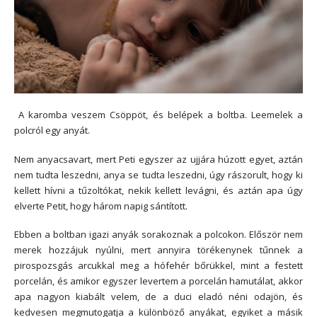
A karomba veszem Csöppöt, és belépek a boltba. Leemelek a
polcról egy anyát.
Nem anyacsavart, mert Peti egyszer az ujjára húzott egyet, aztán
nem tudta leszedni, anya se tudta leszedni, úgy rászorult, hogy ki
kellett hívni a tűzoltókat, nekik kellett levágni, és aztán apa úgy
elverte Petit, hogy három napig sántított.
Ebben a boltban igazi anyák sorakoznak a polcokon. Először nem
merek hozzájuk nyúlni, mert annyira törékenynek tűnnek a
pirospozsgás arcukkal meg a hófehér bőrükkel, mint a festett
porcelán, és amikor egyszer levertem a porcelán hamutálat, akkor
apa nagyon kiabált velem, de a duci eladó néni odajön, és
kedvesen megmutogatja a különböző anyákat, egyiket a másik