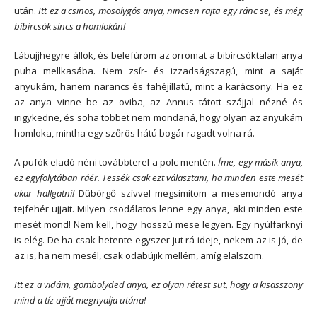
után.
Itt ez a csinos, mosolygós anya, nincsen rajta egy ránc se, és még
bibircsók sincs a homlokán!
Lábujjhegyre állok, és belefúrom az orromat a bibircsóktalan anya
puha mellkasába. Nem zsír- és izzadságszagú, mint a saját
anyukám, hanem narancs és fahéjillatú, mint a karácsony. Ha ez
az anya vinne be az oviba, az Annus tátott szájjal nézné és
irigykedne, és soha többet nem mondaná, hogy olyan az anyukám
homloka, mintha egy szőrös hátú bogár ragadt volna rá.
A pufók eladó néni továbbterel a polc mentén.
Íme, egy másik anya,
ez egyfolytában ráér. Tessék csak ezt választani, ha minden este mesét
akar hallgatni!
Dübörgő szívvel megsimítom a mesemondó anya
tejfehér ujjait. Milyen csodálatos lenne egy anya, aki minden este
mesét mond! Nem kell, hogy hosszú mese legyen. Egy nyúlfarknyi
is elég. De ha csak hetente egyszer jut rá ideje, nekem az is jó, de
az is, ha nem mesél, csak odabújik mellém, amíg elalszom.
Itt ez a vidám, gömbölyded anya, ez olyan rétest süt, hogy a kisasszony
mind a tíz ujját megnyalja utána!