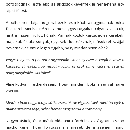
pofozkodnak, legfeljebb az akciósok kevernek le néha-néha egy
icipici fülest.
A boltos néni látja, hogy habozok, és inkább a nagymamák polca
felé terel. Ámulva nézem a mosolygós nagyikat. Olyan az illatuk,
mint a frissen hullott hónak. Vannak köztük karcsúak és kerekek,
magasak és alacsonyak, egyesek dudorásznak, mások teli szájjal
nevetnek, de ami a legeslegjobb, hogy mindannyian
élnek
.
Vegye meg ezt a pöttöm nagymamát! Ha ez egyszer a karjába veszi a
kisasszonyt, egész nap ringatni fogja, és csak annyi időre engedi el,
amíg megkínálja zserbóval!
Álmélkodva megkérdezem, hogy minden bolti nagyival jár-e
zserbó.
Minden bolti nagyi maga süti a zserbót, de vigyázni kell, mert ha lejár a
mama szavatossága, akkor hamar megszárad a sütemény.
Nagyot ásítok, és a másik oldalamra fordulok az ágyban. Csöpp
mackó kérlel, hogy folytassam a mesét, de a szemem majd’