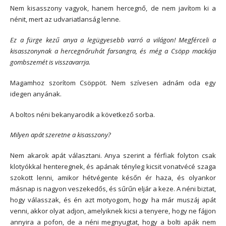
Nem kisasszony vagyok, hanem hercegnő, de nem javítom ki a
nénit, mert az udvariatlanság lenne.
Ez a fürge kezű anya a legügyesebb varró a világon! Megférceli a
kisasszonynak a hercegnőruhát farsangra, és még a Csöpp mackója
gombszemét is visszavarrja.
Magamhoz szorítom Csöppöt. Nem szívesen adnám oda egy
idegen anyának.
A boltos néni bekanyarodik a következő sorba.
Milyen apát szeretne a kisasszony?
Nem akarok apát választani. Anya szerint a férfiak folyton csak
klotyókkal henteregnek, és apának tényleg kicsit vonatvécé szaga
szokott lenni, amikor hétvégente későn ér haza, és olyankor
másnap is nagyon veszekedős, és sűrűn eljár a keze. A néni biztat,
hogy válasszak, és én azt motyogom, hogy ha már muszáj apát
venni, akkor olyat adjon, amelyiknek kicsi a tenyere, hogy ne fájjon
annyira a pofon, de a néni megnyugtat, hogy a bolti apák nem