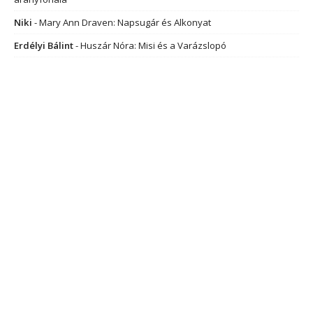
Niki
-
Mary Ann Draven: Napsugár és Alkonyat
Erdélyi Bálint
-
Huszár Nóra: Misi és a Varázslopó