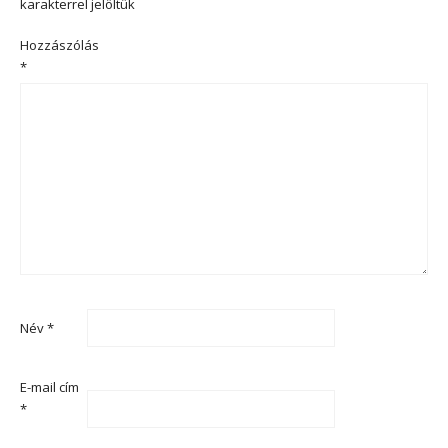
karakterrel jelöltük
Hozzászólás
*
Név
*
E-mail cím
*