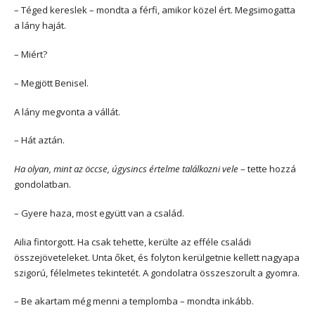
– Téged kereslek – mondta a férfi, amikor közel ért. Megsimogatta
a lány haját.
– Miért?
– Megjött Benisel.
A lány megvonta a vállát.
– Hát aztán.
Ha olyan, mint az öccse, úgysincs értelme találkozni vele
– tette hozzá
gondolatban.
– Gyere haza, most együtt van a család.
Ailia fintorgott. Ha csak tehette, kerülte az efféle családi
összejöveteleket. Unta őket, és folyton kerülgetnie kellett nagyapa
szigorú, félelmetes tekintetét. A gondolatra összeszorult a gyomra.
– Be akartam még menni a templomba – mondta inkább.