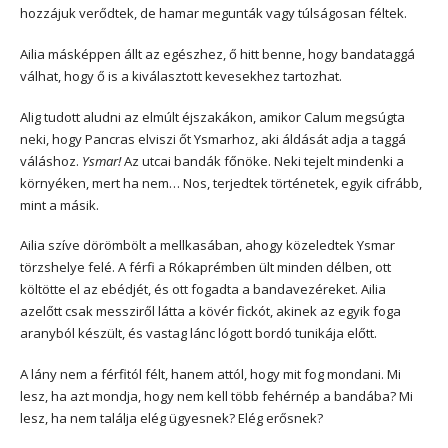
hozzájuk verődtek, de hamar megunták vagy túlságosan féltek.
Ailia másképpen állt az egészhez, ő hitt benne, hogy bandataggá
válhat, hogy ő is a kiválasztott kevesekhez tartozhat.
Alig tudott aludni az elmúlt éjszakákon, amikor Calum megsúgta
neki, hogy Pancras elviszi őt Ysmarhoz, aki áldását adja a taggá
váláshoz.
Ysmar!
Az utcai bandák főnöke. Neki tejelt mindenki a
környéken, mert ha nem… Nos, terjedtek történetek, egyik cifrább,
mint a másik.
Ailia szíve dörömbölt a mellkasában, ahogy közeledtek Ysmar
törzshelye felé. A férfi a Rókaprémben ült minden délben, ott
költötte el az ebédjét, és ott fogadta a bandavezéreket. Ailia
azelőtt csak messziről látta a kövér fickót, akinek az egyik foga
aranyból készült, és vastag lánc lógott bordó tunikája előtt.
A lány nem a férfitól félt, hanem attól, hogy mit fog mondani. Mi
lesz, ha azt mondja, hogy nem kell több fehérnép a bandába? Mi
lesz, ha nem találja elég ügyesnek? Elég erősnek?