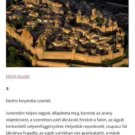
Előző részlet
3.
Nedris kinyitotta szemét.
Ismeretlen helyen vagyok
, állapította meg. Kereste az arany
olajmécsest, a szerelmes párt ábrázoló freskót a falon, az ágyát
körbeölelő selyemfüggönyöket. Helyettük repedezett, csupasz fal
látványa fogadta, az egyik sarokban vas gyertyatartó, a másik