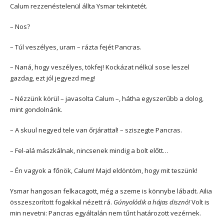
Calum rezzenéstelenül állta Ysmar tekintetét.
– Nos?
– Túl veszélyes, uram – rázta fejét Pancras.
– Naná, hogy veszélyes, tökfej! Kockázat nélkül sose leszel
gazdag, ezt jól jegyezd meg!
– Nézzünk körül – javasolta Calum –, hátha egyszerűbb a dolog,
mint gondolnánk.
– A skuul negyed tele van őrjárattal! – sziszegte Pancras.
– Fel-alá mászkálnak, nincsenek mindig a bolt előtt…
– Én vagyok a főnök, Calum! Majd eldöntöm, hogy mit teszünk!
Ysmar hangosan felkacagott, még a szeme is könnybe lábadt. Ailia
összeszorított fogakkal nézett rá.
Gúnyolódik a hájas disznó!
Volt is
min nevetni: Pancras egyáltalán nem tűnt határozott vezérnek.