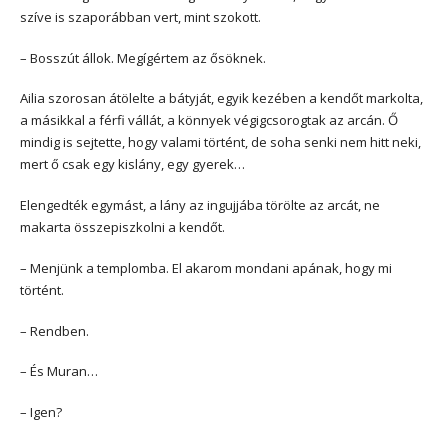
szíve is szaporábban vert, mint szokott.
– Bosszút állok. Megígértem az ősöknek.
Ailia szorosan átölelte a bátyját, egyik kezében a kendőt markolta,
a másikkal a férfi vállát, a könnyek végigcsorogtak az arcán. Ő
mindig is sejtette, hogy valami történt, de soha senki nem hitt neki,
mert ő csak egy kislány, egy gyerek…
Elengedték egymást, a lány az ingujjába törölte az arcát, ne
makarta összepiszkolni a kendőt.
– Menjünk a templomba. El akarom mondani apának, hogy mi
történt.
– Rendben.
– És Muran…
– Igen?