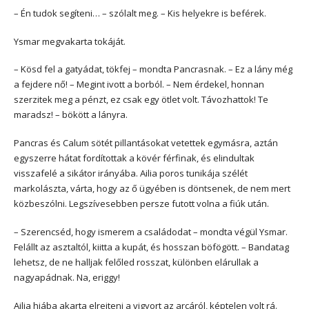
– Én tudok segíteni… – szólalt meg. – Kis helyekre is beférek.
Ysmar megvakarta tokáját.
– Kösd fel a gatyádat, tökfej – mondta Pancrasnak. – Ez a lány még
a fejdere nő! – Megint ivott a borból. – Nem érdekel, honnan
szerzitek meg a pénzt, ez csak egy ötlet volt. Távozhattok! Te
maradsz! – bökött a lányra.
Pancras és Calum sötét pillantásokat vetettek egymásra, aztán
egyszerre hátat fordítottak a kövér férfinak, és elindultak
visszafelé a sikátor irányába. Ailia poros tunikája szélét
markolászta, várta, hogy az ő ügyében is döntsenek, de nem mert
közbeszólni. Legszívesebben persze futott volna a fiúk után.
– Szerencséd, hogy ismerem a családodat – mondta végül Ysmar.
Felállt az asztaltól, kiitta a kupát, és hosszan böfögött. – Bandatag
lehetsz, de ne halljak felőled rosszat, különben elárullak a
nagyapádnak. Na, eriggy!
Ailia hiába akarta elrejteni a vigyort az arcáról, képtelen volt rá.