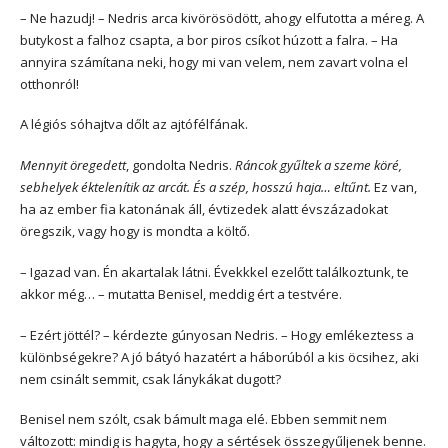
– Ne hazudj! – Nedris arca kivörösödött, ahogy elfutotta a méreg. A
butykost a falhoz csapta, a bor piros csíkot húzott a falra. – Ha
annyira számítana neki, hogy mi van velem, nem zavart volna el
otthonról!
A légiós sóhajtva dőlt az ajtófélfának.
Mennyit öregedett
, gondolta Nedris.
Ráncok gyűltek a szeme köré,
sebhelyek éktelenítik az arcát. És a szép, hosszú haja… eltűnt.
Ez van,
ha az ember fia katonának áll, évtizedek alatt évszázadokat
öregszik, vagy hogy is mondta a költő.
– Igazad van. Én akartalak látni. Évekkkel ezelőtt találkoztunk, te
akkor még… – mutatta Benisel, meddig ért a testvére.
– Ezért jöttél? – kérdezte gúnyosan Nedris. – Hogy emlékeztess a
különbségekre? A jó bátyó hazatért a háborúból a kis öcsihez, aki
nem csinált semmit, csak lánykákat dugott?
Benisel nem szólt, csak bámult maga elé. Ebben semmit nem
változott: mindig is hagyta, hogy a sértések összegyűljenek benne.