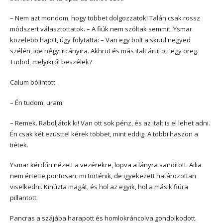
– Nem azt mondom, hogy többet dolgozzatok! Talán csak rossz
módszert választottatok. – A fiúk nem szóltak semmit. Ysmar
közelebb hajolt, úgy folytatta: – Van egy bolt a skuul negyed
szélén, ide négyutcányira. Akhrut és más italt árul ott egy öreg.
Tudod, melyikről beszélek?
Calum bólintott.
– Én tudom, uram.
– Remek. Raboljátok ki! Van ott sok pénz, és az italt is el lehet adni.
Én csak két ezüsttel kérek többet, mint eddig. A többi haszon a
tiétek.
Ysmar kérdőn nézett a vezérekre, lopva a lányra sandított. Ailia
nem értette pontosan, mi történik, de igyekezett határozottan
viselkedni. Kihúzta magát, és hol az egyik, hol a másik fiúra
pillantott.
Pancras a szájába harapott és homlokráncolva gondolkodott.