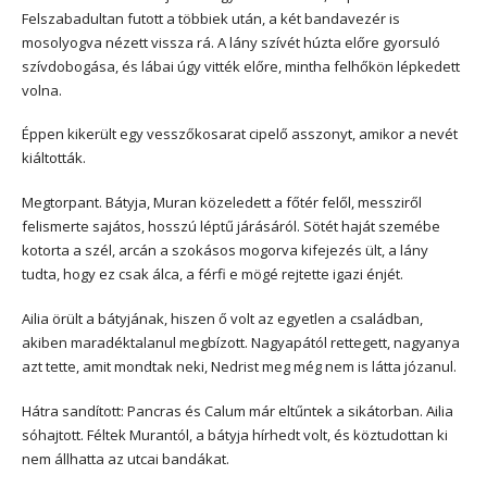
Felszabadultan futott a többiek után, a két bandavezér is
mosolyogva nézett vissza rá. A lány szívét húzta előre gyorsuló
szívdobogása, és lábai úgy vitték előre, mintha felhőkön lépkedett
volna.
Éppen kikerült egy vesszőkosarat cipelő asszonyt, amikor a nevét
kiáltották.
Megtorpant. Bátyja, Muran közeledett a főtér felől, messziről
felismerte sajátos, hosszú léptű járásáról. Sötét haját szemébe
kotorta a szél, arcán a szokásos mogorva kifejezés ült, a lány
tudta, hogy ez csak álca, a férfi e mögé rejtette igazi énjét.
Ailia örült a bátyjának, hiszen ő volt az egyetlen a családban,
akiben maradéktalanul megbízott. Nagyapától rettegett, nagyanya
azt tette, amit mondtak neki, Nedrist meg még nem is látta józanul.
Hátra sandított: Pancras és Calum már eltűntek a sikátorban. Ailia
sóhajtott. Féltek Murantól, a bátyja hírhedt volt, és köztudottan ki
nem állhatta az utcai bandákat.