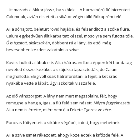
– Itt maradsz! Akkor jössz, ha szólok! – A barna bőrű fiú biccentett
Calumnak, aztán elsietett a sikátor végén álló Rókaprém felé.
Ailia sóhajtott, beletúrt rövid hajába, és felsandított a szőke fiúra.
Calum egykedvűen állt karba tett kézzel, mosolyra sem futotta tőle.
Ő is izgatott, akárcsak én
, döbbent rá a lány, és ettől még
hevesebben kezdett zakatolni a szíve.
Kavics hullott a lábuk elé. Ailia hátrasandított: éppen két bandatag
nevetett össze, kezüket a szájukra tapasztották, de Calum
meghallotta. Elég volt csak hátrafordítani a fejét, a két srác
nyakába vette a lábát, úgy iszkoltak visszafelé.
Az idő vánszorgott. A lány nem mert megszólalni, félt, hogy
remegne a hangja, igaz, a fiú felé sem nézett.
Milyen fegyelmezett!
Ailia nem is értette, miért nem ő a Fekete Egerek vezére.
Pancras füttyentett a sikátor végéből, intett, hogy mehetnek.
Ailia szíve ismét rákezdett, ahogy közeledtek a kifőzde felé. A