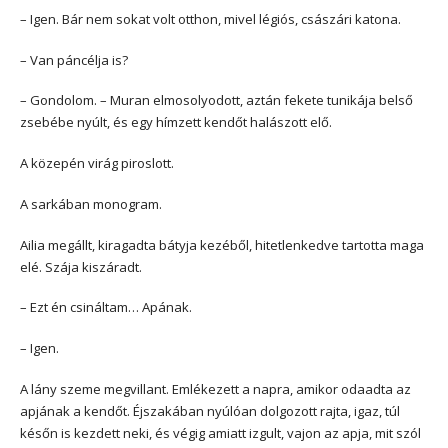
– Igen. Bár nem sokat volt otthon, mivel légiós, császári katona.
– Van páncélja is?
– Gondolom. – Muran elmosolyodott, aztán fekete tunikája belső
zsebébe nyúlt, és egy hímzett kendőt halászott elő.
A közepén virág piroslott.
A sarkában monogram.
Ailia megállt, kiragadta bátyja kezéből, hitetlenkedve tartotta maga
elé. Szája kiszáradt.
– Ezt én csináltam… Apának.
– Igen.
A lány szeme megvillant. Emlékezett a napra, amikor odaadta az
apjának a kendőt. Éjszakában nyúlóan dolgozott rajta, igaz, túl
későn is kezdett neki, és végig amiatt izgult, vajon az apja, mit szól