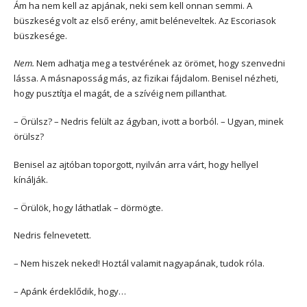
Ám ha nem kell az apjának, neki sem kell onnan semmi. A
büszkeség volt az első erény, amit beléneveltek. Az Escoriasok
büszkesége.
Nem.
Nem adhatja meg a testvérének az örömet, hogy szenvedni
lássa. A másnaposság más, az fizikai fájdalom. Benisel nézheti,
hogy pusztítja el magát, de a szívéig nem pillanthat.
– Örülsz? – Nedris felült az ágyban, ivott a borból. – Ugyan, minek
örülsz?
Benisel az ajtóban toporgott, nyilván arra várt, hogy hellyel
kínálják.
– Örülök, hogy láthatlak – dörmögte.
Nedris felnevetett.
– Nem hiszek neked! Hoztál valamit nagyapának, tudok róla.
– Apánk érdeklődik, hogy…