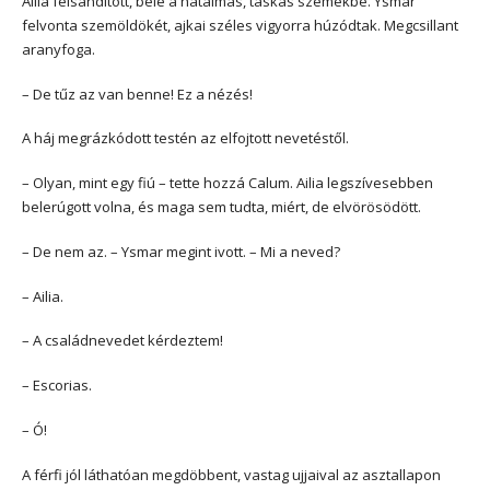
Ailia felsandított, bele a hatalmas, táskás szemekbe. Ysmar
felvonta szemöldökét, ajkai széles vigyorra húzódtak. Megcsillant
aranyfoga.
– De tűz az van benne! Ez a nézés!
A háj megrázkódott testén az elfojtott nevetéstől.
– Olyan, mint egy fiú – tette hozzá Calum. Ailia legszívesebben
belerúgott volna, és maga sem tudta, miért, de elvörösödött.
– De nem az. – Ysmar megint ivott. – Mi a neved?
– Ailia.
– A családnevedet kérdeztem!
– Escorias.
– Ó!
A férfi jól láthatóan megdöbbent, vastag ujjaival az asztallapon