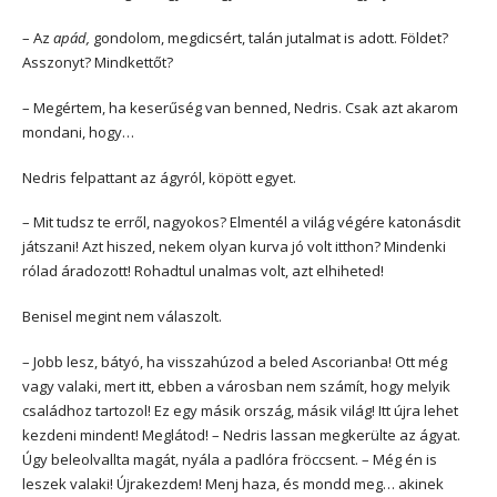
– Az
apád,
gondolom, megdicsért, talán jutalmat is adott. Földet?
Asszonyt? Mindkettőt?
– Megértem, ha keserűség van benned, Nedris. Csak azt akarom
mondani, hogy…
Nedris felpattant az ágyról, köpött egyet.
– Mit tudsz te erről, nagyokos? Elmentél a világ végére katonásdit
játszani! Azt hiszed, nekem olyan kurva jó volt itthon? Mindenki
rólad áradozott! Rohadtul unalmas volt, azt elhiheted!
Benisel megint nem válaszolt.
– Jobb lesz, bátyó, ha visszahúzod a beled Ascorianba! Ott még
vagy valaki, mert itt, ebben a városban nem számít, hogy melyik
családhoz tartozol! Ez egy másik ország, másik világ! Itt újra lehet
kezdeni mindent! Meglátod! – Nedris lassan megkerülte az ágyat.
Úgy beleolvallta magát, nyála a padlóra fröccsent. – Még én is
leszek valaki! Újrakezdem! Menj haza, és mondd meg… akinek