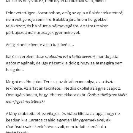
Mocskos hely volt ez, nem olyan úri fiúknak való, mint ő.
Felnevetett. Igen, Ascorianban, amíg az apja a fiaként tekintett rá,
nem volt gondja semmire. Bálokba járt, finom hölgyekkel
találkozott, és ha ráunt a bájcsevegésre, a tiszta utcákon
párbajozott más uraságok gyermekeivel.
Amíg el nem követte azt a baklövést…
Ital és szerelem.
Sose szabadna ezt a kettőt keverni,
mondogatta
azóta magának, de úgy nézett ki a dolog, hogy saját magára sem
hallgatott.
Megint eszébe jutott Tersica, az ártatlan mosolya, az a tiszta
tekintete. Az ártatlan tekintete… Nedris ököllel az ágyra csapott.
Önmagát vádolta, hogy lehetett ekkora ökör.
Ősök a túlvilágon! Miért
nem figyelmeztettetek?
A lány csábította el, ez világos, és hiába tiltotta az apja, hogy ne
kezdjen ki a Caratos család egyetlen lánygyermekével, aki
ráadásul csak tizenkét éves volt, nem tudott ellenállni a
kísértésnek.