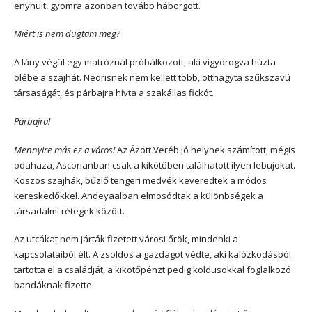
enyhült, gyomra azonban tovább háborgott.
Miért is nem dugtam meg?
A lány végül egy matróznál próbálkozott, aki vigyorogva húzta
ölébe a szajhát. Nedrisnek nem kellett több, otthagyta szűkszavú
társaságát, és párbajra hívta a szakállas fickót.
Párbajra!
Mennyire más ez a város!
Az Ázott Veréb jó helynek számított, mégis
odahaza, Ascorianban csak a kikötőben találhatott ilyen lebujokat.
Koszos szajhák, bűzlő tengeri medvék keveredtek a módos
kereskedőkkel. Andeyaalban elmosódtak a különbségek a
társadalmi rétegek között.
Az utcákat nem járták fizetett városi őrök, mindenki a
kapcsolataiból élt. A zsoldos a gazdagot védte, aki kalózkodásból
tartotta el a családját, a kikötőpénzt pedig koldusokkal foglalkozó
bandáknak fizette.