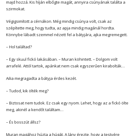
majd hozzá. Kis híján elbőgte magát, annyira csúnyának találta a
szirmokat.
Végigsimított a cérnákon. Még mindig csúnya volt, csak az
szépítette meg, hogy tudta, az apja mindig magánál hordta.
Könnybe lábadt szemmel nézett fel a bátyjára, ajka megremegett.
– Hol találtad?
– Egy skuul fickó lakásában. – Muran köhintett. – Dolgom volt
arrafelé. Attól tartok, apánkat nem csak egyszerűen kirabolták…
Ailia megragadta a bátyja érdes kezét.
– Tudod, kik ölték meg?
– Biztosat nem tudok. Ez csak egy nyom. Lehet, hogy az a fickó ölte
meg, akinél a kendőt találtam…
– És bosszút állsz?
Muran magához húzta a húgát. A lány érezte, hogy a testvére