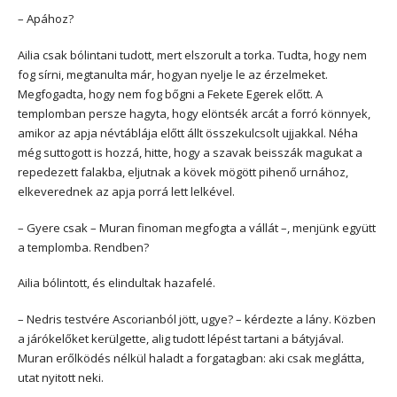
– Apához?
Ailia csak bólintani tudott, mert elszorult a torka. Tudta, hogy nem
fog sírni, megtanulta már, hogyan nyelje le az érzelmeket.
Megfogadta, hogy nem fog bőgni a Fekete Egerek előtt. A
templomban persze hagyta, hogy elöntsék arcát a forró könnyek,
amikor az apja névtáblája előtt állt összekulcsolt ujjakkal. Néha
még suttogott is hozzá, hitte, hogy a szavak beisszák magukat a
repedezett falakba, eljutnak a kövek mögött pihenő urnához,
elkeverednek az apja porrá lett lelkével.
– Gyere csak – Muran finoman megfogta a vállát –, menjünk együtt
a templomba. Rendben?
Ailia bólintott, és elindultak hazafelé.
– Nedris testvére Ascorianból jött, ugye? – kérdezte a lány. Közben
a járókelőket kerülgette, alig tudott lépést tartani a bátyjával.
Muran erőlködés nélkül haladt a forgatagban: aki csak meglátta,
utat nyitott neki.