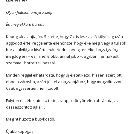
Olyan fiatalon annyira szép…
Én meg ekkora barom!
Kopogtak az ajtaján. Sejtette, hogy Ocris lesz az. A kölyök igazán
aggódott érte, reggelente ellenőrizte, hogy él-e még, vagy a túl sok
bor a túlvilágra kísérte már. Nedris pedig remélte, hogy így fog
megdögleni – és minél előbb, annál jobb –, ágyban, fennakadt
szemmel, borral teli hassal.
Minden reggel elhatározta, hogy új életet kezd, hiszen azért jött
ebbe a városba, azért jött el a nagyapjához, hogy megváltozzon.
Csak egyszerűen nem tudott.
Folyton eszébe jutott a tette, az apja könyörtelen ábrázata, az
összeszorított ajkai…
Megint húzott a butykostól.
Újabb kopogás.