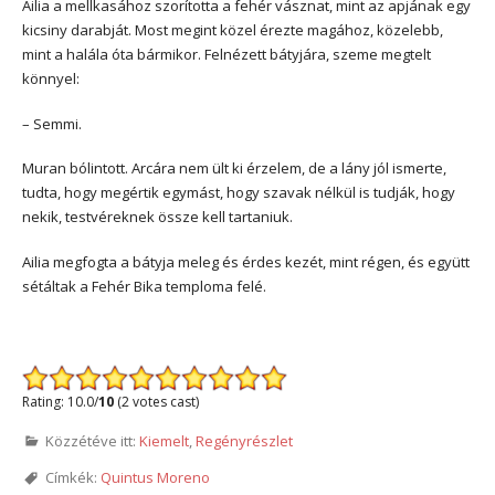
Ailia a mellkasához szorította a fehér vásznat, mint az apjának egy
kicsiny darabját. Most megint közel érezte magához, közelebb,
mint a halála óta bármikor. Felnézett bátyjára, szeme megtelt
könnyel:
– Semmi.
Muran bólintott. Arcára nem ült ki érzelem, de a lány jól ismerte,
tudta, hogy megértik egymást, hogy szavak nélkül is tudják, hogy
nekik, testvéreknek össze kell tartaniuk.
Ailia megfogta a bátyja meleg és érdes kezét, mint régen, és együtt
sétáltak a Fehér Bika temploma felé.
Rating: 10.0/
10
(2 votes cast)
Közzétéve itt:
Kiemelt
,
Regényrészlet
Címkék:
Quintus Moreno