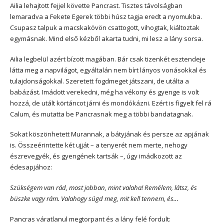
Ailia lehajtott fejjel követte Pancrast. Tisztes távolságban
lemaradva a Fekete Egerek többi húsz tagja eredt a nyomukba.
Csupasz talpuk a macskakövön csattogott, vihogtak, kiáltoztak
egymásnak. Mind első kézből akarta tudni, mi lesz a lány sorsa.
Ailia legbelül azért bízott magában. Bár csak tizenkét esztendeje
látta meg a napvilágot, egyáltalán nem bírt lányos vonásokkal és
tulajdonságokkal. Szeretett fogdmeget játszani, de utálta a
babázást. Imádott verekedni, még ha vékony és gyenge is volt
hozzá, de utált körtáncot járni és mondókázni. Ezért is figyelt fel rá
Calum, és mutatta be Pancrasnak meg a többi bandatagnak.
Sokat köszönhetett Murannak, a bátyjának és persze az apjának
is. Összeérintette két ujját – a tenyerét nem merte, nehogy
észrevegyék, és gyengének tartsák –, úgy imádkozott az
édesapjához:
Szükségem van rád, most jobban, mint valaha! Remélem, látsz, és
büszke vagy rám. Valahogy súgd meg, mit kell tennem, és…
Pancras váratlanul megtorpant és a lány felé fordult: