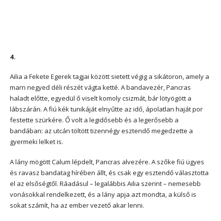
4.
Ailia a Fekete Egerek tagjai között sietett végig a sikátoron, amely a
marn negyed déli részét vágta ketté. A bandavezér, Pancras
haladt előtte, egyedül ő viselt komoly csizmát, bár lötyögött a
lábszárán. A fiú kék tunikáját elnyűtte az idő, ápolatlan haját por
festette szürkére. Ő volt a legidősebb és a legerősebb a
bandában: az utcán töltött tizennégy esztendő megedzette a
gyermeki lelket is.
A lány mögött Calum lépdelt, Pancras alvezére. A szőke fiú ügyes
és ravasz bandatag hírében állt, és csak egy esztendő választotta
el az elsőségtől. Ráadásul – legalábbis Ailia szerint – nemesebb
vonásokkal rendelkezett, és a lány apja azt mondta, a külső is
sokat számít, ha az ember vezető akar lenni.