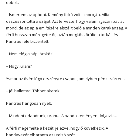
dobolt.
­– Ismertem az apádat. Kemény fickó volt – morogta. Ailia
összeszorította a száját. Azt tervezte, hogy valami igazán bátrat
mond, de az apja említésére elszállt belőle minden karakánság. A
férfi hosszan méregette őt, aztán megköszörülte a torkát, és
Pancras felé biccentett:
– Nem elég a sáp, öcskös!
– Hogy, uram?
Ysmar az övén lógó erszényre csapott, amelyben pénz csörrent.
– Jól hallottad! Többet akarok!
Pancras hangosan nyelt.
– Mindent odaadtunk, uram… A banda keményen dolgozik…
A férfi megemelte a kezét, jelezve, hogy ő következik. A
bandavezér elharapta az utolsó szót.