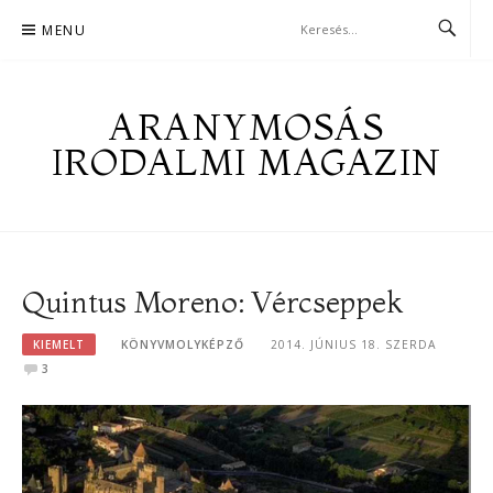
Skip
MENU
to
content
ARANYMOSÁS
IRODALMI MAGAZIN
Quintus Moreno: Vércseppek
KIEMELT
KÖNYVMOLYKÉPZŐ
2014. JÚNIUS 18. SZERDA
3