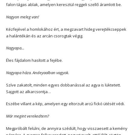
falon tágas ablak, amelyen keresztül reggeli szellő áramlott be.
Nagyon meleg van!
Kézfejével a homlokához ért, a megzavart hideg verejtékcseppek
a halántékán és az arcán csorogtak végig.
Nagyapa…
Éles fájdalom hasított a fejébe.
Nagyapa háza. Andeyaalban vagyok.
Szíve zakatolt, minden egyes dobbanással az agya is lüktetett.
Sajgott az alkarcsontja…
Eszébe villant a kép, amelyen egy eltorzult arcú fickó ütését védi.
Már megint verekedtem?
Megpróbált felülni, de annyira szédült, hogy visszaesett a kemény
párnára. A gyomra felkavarodott, nagyot nyelt, attól félt, rögtön