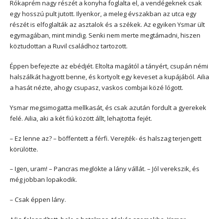
Rókaprém nagy részét a konyha foglalta el, a vendégeknek csak
egy hosszú pult jutott. Ilyenkor, a meleg évszakban az utca egy
részét is elfoglalták az asztalok és a székek. Az egyiken Ysmar ült
egymagában, mint mindig. Senki nem merte megtámadni, hiszen
köztudottan a Ruvil családhoz tartozott.
Éppen befejezte az ebédjét. Eltolta magától a tányért, csupán némi
halszálkát hagyott benne, és kortyolt egy keveset a kupájából. Ailia
a hasát nézte, ahogy csupasz, vaskos combjai közé lógott.
Ysmar megsimogatta mellkasát, és csak azután fordult a gyerekek
felé. Ailia, aki a két fiú között állt, lehajtotta fejét.
– Ez lenne az? – böffentett a férfi. Verejték- és halszag terjengett
körülötte.
– Igen, uram! – Pancras meglökte a lány vállát. – Jól verekszik, és
még jobban lopakodik.
– Csak éppen lány.