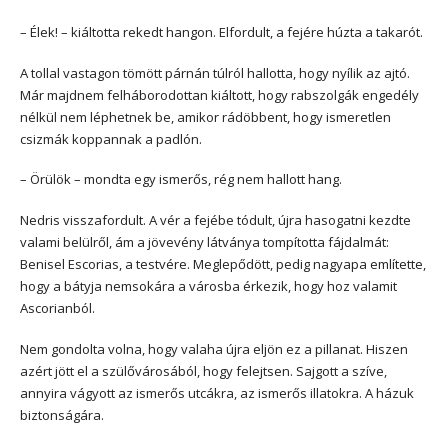
– Élek! – kiáltotta rekedt hangon. Elfordult, a fejére húzta a takarót.
A tollal vastagon tömött párnán túlról hallotta, hogy nyílik az ajtó.
Már majdnem felháborodottan kiáltott, hogy rabszolgák engedély
nélkül nem léphetnek be, amikor rádöbbent, hogy ismeretlen
csizmák koppannak a padlón.
– Örülök – mondta egy ismerős, rég nem hallott hang.
Nedris visszafordult. A vér a fejébe tódult, újra hasogatni kezdte
valami belülről, ám a jövevény látványa tompította fájdalmát:
Benisel Escorias, a testvére. Meglepődött, pedig nagyapa említette,
hogy a bátyja nemsokára a városba érkezik, hogy hoz valamit
Ascorianból.
Nem gondolta volna, hogy valaha újra eljön ez a pillanat. Hiszen
azért jött el a szülővárosából, hogy felejtsen. Sajgott a szíve,
annyira vágyott az ismerős utcákra, az ismerős illatokra. A házuk
biztonságára.