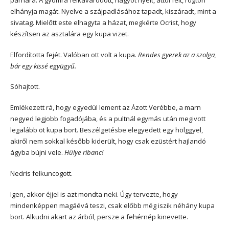
elhányja magát. Nyelve a szájpadlásához tapadt, kiszáradt, mint a
sivatag. Mielőtt este elhagyta a házat, megkérte Ocrist, hogy
készítsen az asztalára egy kupa vizet.
Elfordította fejét. Valóban ott volt a kupa.
Rendes gyerek az a szolga,
bár egy kissé együgyű.
Sóhajtott.
Emlékezett rá, hogy egyedül lement az Ázott Verébbe, a marn
negyed legjobb fogadójába, és a pultnál egymás után megivott
legalább öt kupa bort. Beszélgetésbe elegyedett egy hölggyel,
akiről nem sokkal később kiderült, hogy csak ezüstért hajlandó
ágyba bújni vele.
Hülye ribanc!
Nedris felkuncogott.
Igen, akkor éjjel is azt mondta neki. Úgy tervezte, hogy
mindenképpen magáévá teszi, csak előbb még iszik néhány kupa
bort. Alkudni akart az árból, persze a fehérnép kinevette.