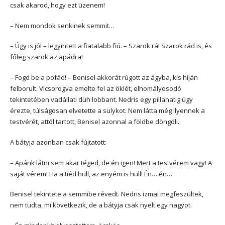
csak akarod, hogy ezt üzenem!
– Nem mondok senkinek semmit…
– Úgy is jó! – legyintett a fiatalabb fiú. – Szarok rá! Szarok rád is, és
főleg szarok az apádra!
– Fogd be a pofád! – Benisel akkorát rúgott az ágyba, kis híján
felborult. Vicsorogva emelte fel az öklét, elhomályosodó
tekintetében vadállati düh lobbant. Nedris egy pillanatig úgy
érezte, túlságosan elvetette a sulykot. Nem látta még ilyennek a
testvérét, attól tartott, Benisel azonnal a földbe döngöli.
A bátyja azonban csak fújtatott:
– Apánk látni sem akar téged, de én igen! Mert a testvérem vagy! A
saját vérem! Ha a tiéd hull, az enyém is hull! Én… én…
Benisel tekintete a semmibe révedt. Nedris izmai megfeszültek,
nem tudta, mi következik, de a bátyja csak nyelt egy nagyot.