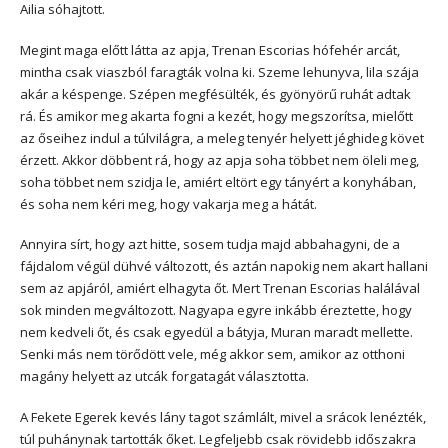
Ailia sóhajtott.
Megint maga előtt látta az apja, Trenan Escorias hófehér arcát,
mintha csak viaszból faragták volna ki. Szeme lehunyva, lila szája
akár a késpenge. Szépen megfésülték, és gyönyörű ruhát adtak
rá. És amikor meg akarta fogni a kezét, hogy megszorítsa, mielőtt
az őseihez indul a túlvilágra, a meleg tenyér helyett jéghideg követ
érzett. Akkor döbbent rá, hogy az apja soha többet nem öleli meg,
soha többet nem szidja le, amiért eltört egy tányért a konyhában,
és soha nem kéri meg, hogy vakarja meg a hátát.
Annyira sírt, hogy azt hitte, sosem tudja majd abbahagyni, de a
fájdalom végül dühvé változott, és aztán napokig nem akart hallani
sem az apjáról, amiért elhagyta őt. Mert Trenan Escorias halálával
sok minden megváltozott. Nagyapa egyre inkább éreztette, hogy
nem kedveli őt, és csak egyedül a bátyja, Muran maradt mellette.
Senki más nem törődött vele, még akkor sem, amikor az otthoni
magány helyett az utcák forgatagát választotta.
A Fekete Egerek kevés lány tagot számlált, mivel a srácok lenézték,
túl puhánynak tartották őket. Legfeljebb csak rövidebb időszakra