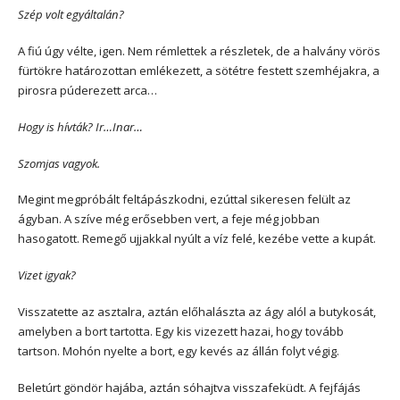
Szép volt egyáltalán?
A fiú úgy vélte, igen. Nem rémlettek a részletek, de a halvány vörös
fürtökre határozottan emlékezett, a sötétre festett szemhéjakra, a
pirosra púderezett arca…
Hogy is hívták? Ir…Inar…
Szomjas vagyok.
Megint megpróbált feltápászkodni, ezúttal sikeresen felült az
ágyban. A szíve még erősebben vert, a feje még jobban
hasogatott. Remegő ujjakkal nyúlt a víz felé, kezébe vette a kupát.
Vizet igyak?
Visszatette az asztalra, aztán előhalászta az ágy alól a butykosát,
amelyben a bort tartotta. Egy kis vizezett hazai, hogy tovább
tartson. Mohón nyelte a bort, egy kevés az állán folyt végig.
Beletúrt göndör hajába, aztán sóhajtva visszafeküdt. A fejfájás