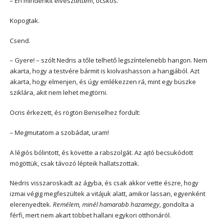
– Én mindenkit elvesztettem, öcskös.
Kopogtak.
Csend.
– Gyere! – szólt Nedris a tőle telhető legszíntelenebb hangon. Nem
akarta, hogy a testvére bármit is kiolvashasson a hangjából. Azt
akarta, hogy elmenjen, és úgy emlékezzen rá, mint egy büszke
sziklára, akit nem lehet megtörni.
Ocris érkezett, és rögtön Beniselhez fordult:
– Megmutatom a szobádat, uram!
A légiós bólintott, és követte a rabszolgát. Az ajtó becsukódott
mögöttük, csak távozó lépteik hallatszottak.
Nedris visszaroskadt az ágyba, és csak akkor vette észre, hogy
izmai végig megfeszültek a vitájuk alatt, amikor lassan, egyenként
elerenyedtek.
Remélem, minél hamarabb hazamegy
, gondolta a
férfi, mert nem akart többet hallani egykori otthonáról.