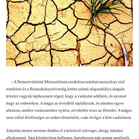
– A Nemzetvédelmi Minisztérium ezerkilencszázhatvannyolcas első
rendelete és a Boszorkányszövetség kettes számú alapszabálya alapján
köteles vagyok tájékoztatni téged, hogy a varázslat addiktív, és nyomot
hagy az embereken. A mágia az éveidből táplálkozik, és minden egyes
alkalom, amikor varázsszerhez nyúlsz, rövidebbé teszi az életedet. A mágus
nem vállal felelősséget az ember döntéséért, csak elvégzi a kért varázslatot.
Zakariás mester unottan darálta el a kötelező szöveget, ahogy minden
alkalommal. Sára közönyösen hallgatta, hatodszorra már semmi meglepőt