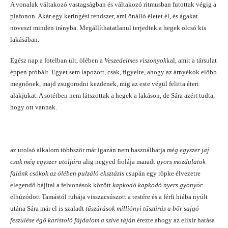
A vonalak váltakozó vastagságban és váltakozó ritmusban futottak végig a
plafonon. Akár egy keringési rendszer, ami önálló életet él, és ágakat
növeszt minden irányba. Megállíthatatlanul terjedtek a hegek olcsó kis
lakásában.
Egész nap a fotelban ült, ölében a
Veszedelmes viszonyok
kal, amit a társulat
éppen próbált. Egyet sem lapozott, csak, figyelte, ahogy az árnyékok előbb
megnőnek, majd zsugorodni kezdenek, míg az este végül felitta éteri
alakjukat. A sötétben nem látszottak a hegek a lakáson, de Sára azért tudta,
hogy ott vannak.
az utolsó alkalom többször már igazán nem használhatja
még egyszer jaj
csak még egyszer utoljára
alig negyed fiolája maradt
gyors mozdulatok
falánk csókok az ölében pulzáló eksztázis
csupán egy röpke élvezetre
elegendő bájital a felvonások között
kapkodó kapkodó nyers gyönyör
elhúzódott Tamástól ruhája visszacsúszott a testére és a férfi hiába nyúlt
utána Sára már el is szaladt
tűszúrások milliónyi tűszúrás a bőr sajgó
feszülése égő karistoló fájdalom a szíve táján
érezte ahogy az elixír hatása