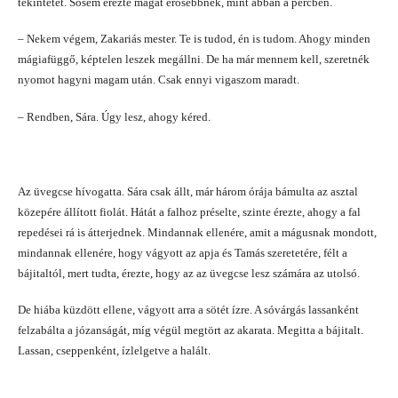
tekintetét. Sosem érezte magát erősebbnek, mint abban a percben.
– Nekem végem, Zakariás mester. Te is tudod, én is tudom. Ahogy minden
mágiafüggő, képtelen leszek megállni. De ha már mennem kell, szeretnék
nyomot hagyni magam után. Csak ennyi vigaszom maradt.
– Rendben, Sára. Úgy lesz, ahogy kéred.
Az üvegcse hívogatta. Sára csak állt, már három órája bámulta az asztal
közepére állított fiolát. Hátát a falhoz préselte, szinte érezte, ahogy a fal
repedései rá is átterjednek. Mindannak ellenére, amit a mágusnak mondott,
mindannak ellenére, hogy vágyott az apja és Tamás szeretetére, félt a
bájitaltól, mert tudta, érezte, hogy az az üvegcse lesz számára az utolsó.
De hiába küzdött ellene, vágyott arra a sötét ízre. A sóvárgás lassanként
felzabálta a józanságát, míg végül megtört az akarata. Megitta a bájitalt.
Lassan, cseppenként, ízlelgetve a halált.