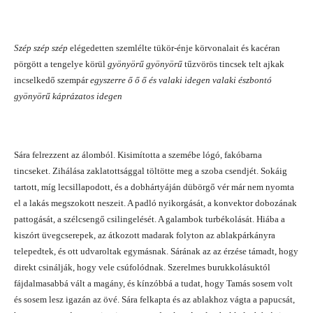
Szép szép szép
elégedetten szemlélte tükör-énje körvonalait és kacéran
pörgött a tengelye körül
gyönyörű gyönyörű
tűzvörös tincsek telt ajkak
incselkedő szempár
egyszerre ő ő ő és valaki idegen valaki észbontó
gyönyörű káprázatos idegen
Sára felrezzent az álomból. Kisimította a szemébe lógó, fakóbarna
tincseket. Zihálása zaklatottsággal töltötte meg a szoba csendjét. Sokáig
tartott, míg lecsillapodott, és a dobhártyáján dübörgő vér már nem nyomta
el a lakás megszokott neszeit. A padló nyikorgását, a konvektor dobozának
pattogását, a szélcsengő csilingelését. A galambok turbékolását. Hiába a
kiszórt üvegcserepek, az átkozott madarak folyton az ablakpárkányra
telepedtek, és ott udvaroltak egymásnak. Sárának az az érzése támadt, hogy
direkt csinálják, hogy vele csúfolódnak. Szerelmes burukkolásuktól
fájdalmasabbá vált a magány, és kínzóbbá a tudat, hogy Tamás sosem volt
és sosem lesz igazán az övé. Sára felkapta és az ablakhoz vágta a papucsát,