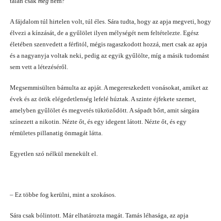
talán csak
még
nem?
A fájdalom túl hirtelen volt, túl éles. Sára tudta, hogy az apja megveti, hogy
élvezi a kínzását, de a gyűlölet ilyen mélységét nem feltételezte. Egész
életében szenvedett a férfitól, mégis ragaszkodott hozzá, mert csak az apja
és a nagyanyja voltak neki, pedig az egyik gyűlölte, míg a másik tudomást
sem vett a létezéséről.
Megsemmisülten bámulta az apját. A megereszkedett vonásokat, amiket az
évek és az örök elégedetlenség lefelé húztak. A szinte éjfekete szemet,
amelyben gyűlölet és megvetés tükröződött. A sápadt bőrt, amit sárgára
színezett a nikotin. Nézte őt, és egy idegent látott. Nézte őt, és egy
rémületes pillanatig önmagát látta.
Egyetlen szó nélkül menekült el.
– Ez többe fog kerülni, mint a szokásos.
Sára csak bólintott. Már elhatározta magát. Tamás léhasága, az apja