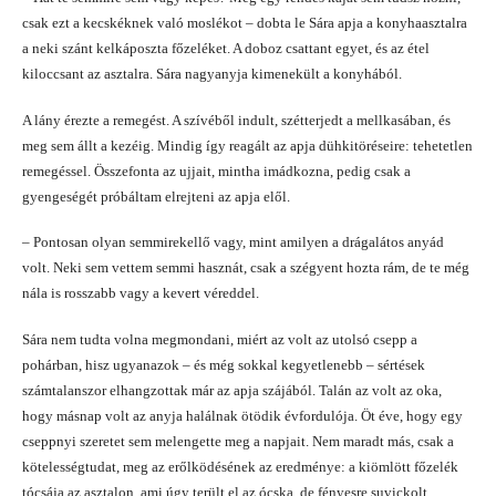
csak ezt a kecskéknek való moslékot – dobta le Sára apja a konyhaasztalra
a neki szánt kelkáposzta főzeléket. A doboz csattant egyet, és az étel
kiloccsant az asztalra. Sára nagyanyja kimenekült a konyhából.
A lány érezte a remegést. A szívéből indult, szétterjedt a mellkasában, és
meg sem állt a kezéig. Mindig így reagált az apja dühkitöréseire: tehetetlen
remegéssel. Összefonta az ujjait, mintha imádkozna, pedig csak a
gyengeségét próbáltam elrejteni az apja elől.
– Pontosan olyan semmirekellő vagy, mint amilyen a drágalátos anyád
volt. Neki sem vettem semmi hasznát, csak a szégyent hozta rám, de te még
nála is rosszabb vagy a kevert véreddel.
Sára nem tudta volna megmondani, miért az volt az utolsó csepp a
pohárban, hisz ugyanazok – és még sokkal kegyetlenebb – sértések
számtalanszor elhangzottak már az apja szájából. Talán az volt az oka,
hogy másnap volt az anyja halálnak ötödik évfordulója. Öt éve, hogy egy
cseppnyi szeretet sem melengette meg a napjait. Nem maradt más, csak a
kötelességtudat, meg az erőlködésének az eredménye: a kiömlött főzelék
tócsája az asztalon, ami úgy terült el az ócska, de fényesre suvickolt