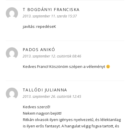
T BOGDÁNYI FRANCISKA
szerint:
2013. szeptember 11. szerda 15:37
javítás: repedéseK
PADOS ANIKÓ
szerint:
2013. szeptember 12. csütörtök 08:46
Kedves Franci! Köszönöm szépen a véleményt
TALLÓDI JULIANNA
szerint:
2013. szeptember 26. csütörtök 12:45
Kedves szerző!
Nekem nagyon bejött!
Ritkán olvasok ilyen igényes nyelvezetű, és lélektanilag
is ilyen erős fantasyt. A hangulat végig fogva tartott, és