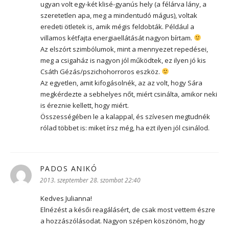
ugyan volt egy-két klisé-gyanús hely (a félárva lány, a
szeretetlen apa, meg a mindentudó mágus), voltak
eredeti ötletek is, amik mégis feldobták. Például a
villamos kétfajta energiaellátását nagyon bírtam.
Az elszórt szimbólumok, mint a mennyezet repedései,
meg a csigaház is nagyon jól működtek, ez ilyen jó kis
Csáth Gézás/pszichohorroros eszköz.
Az egyetlen, amit kifogásolnék, az az volt, hogy Sára
megkérdezte a sebhelyes nőt, miért csinálta, amikor neki
is éreznie kellett, hogy miért.
Összességében le a kalappal, és szívesen megtudnék
rólad többet is: miket írsz még, ha ezt ilyen jól csinálod.
PADOS ANIKÓ
szerint:
2013. szeptember 28. szombat 22:40
Kedves Julianna!
Elnézést a késői reagálásért, de csak most vettem észre
a hozzászólásodat. Nagyon szépen köszönöm, hogy