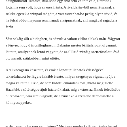
haragudhatott Tamásra, hisz soha egy szót sem váltott vele, a férfinak
fogalma sem volt, hogyan érez iránta. A rivaldafényből nem látszanak a
szürke egerek a színpad mögött, a varázsszer hatása pedig olyan rövid, és
ha felszívódott, nyoma sem maradt a káprázatnak, ami magával ragadta a
férfit.
Sára sokáig állt a hidegben, és bámult a sarkon eltűnt alakok után. Vágyott
a fényre, hogy ő is csilloghasson. Zakariás mester bájitala pont olyannak
láttatta, amilyennek lenni vágyott, de az illúzió mindig szertefoszlott, és ő
ott maradt, szürkébben, mint előtte.
A tél vacogásra késztette, és csak a lopott pillanatok édességével
takarózhatott be. Egyre inkább érezte, milyen szegényes vigaszt nyújt a
mágia keltette illúzió, de nem tudott lemondani róla, mióta megízlelte.
Hazafelé, a sötétségbe ájult háztetők alatt, míg a város az álmok feledésébe
burkolózott, Sára sírni vágyott, de a zimankó a szemébe dermesztette a
könnycseppeket.
– Hát te semmire sem vagy képes? Még egy rendes kaját sem tudsz hozni,