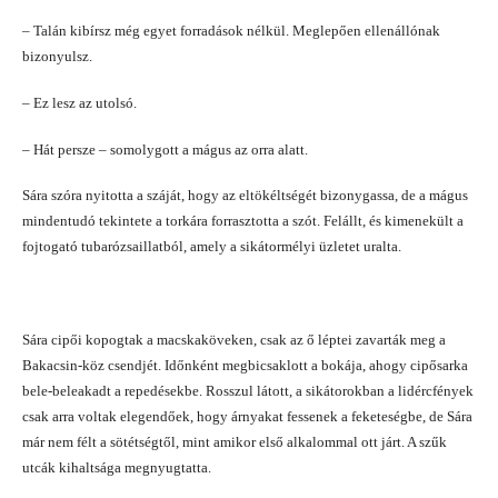
–
Talán kibírsz még egyet forradások nélkül. Meglepően ellenállónak
bizonyulsz.
– Ez lesz az utolsó.
–
Hát persze – somolygott a mágus az orra alatt.
Sára szóra nyitotta a száját, hogy az eltökéltségét bizonygassa, de a mágus
mindentudó tekintete a torkára forrasztotta a szót. Felállt, és kimenekült a
fojtogató tubarózsaillatból, amely a sikátormélyi üzletet uralta.
Sára cipői kopogtak a macskaköveken, csak az ő léptei zavarták meg a
Bakacsin-köz csendjét. Időnként megbicsaklott a bokája, ahogy cipősarka
bele-beleakadt a repedésekbe. Rosszul látott, a sikátorokban a lidércfények
csak arra voltak elegendőek, hogy árnyakat fessenek a feketeségbe, de Sára
már nem félt a sötétségtől, mint amikor első alkalommal ott járt. A szűk
utcák kihaltsága megnyugtatta.