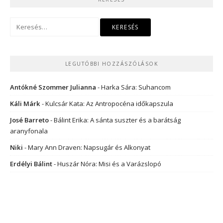
Keresés:
LEGUTÓBBI HOZZÁSZÓLÁSOK
Antókné Szommer Julianna
-
Harka Sára: Suhancom
Káli Márk
-
Kulcsár Kata: Az Antropocéna időkapszula
José Barreto
-
Bálint Erika: A sánta suszter és a barátság
aranyfonala
Niki
-
Mary Ann Draven: Napsugár és Alkonyat
Erdélyi Bálint
-
Huszár Nóra: Misi és a Varázslopó