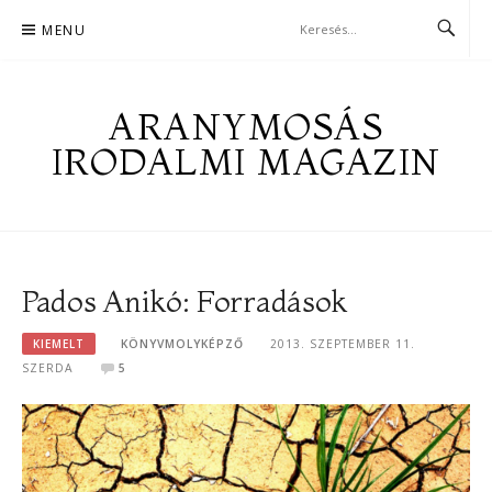
Skip
MENU
to
content
ARANYMOSÁS
IRODALMI MAGAZIN
Pados Anikó: Forradások
KIEMELT
KÖNYVMOLYKÉPZŐ
2013. SZEPTEMBER 11.
SZERDA
5