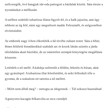
szélcsengők, óvó hangjuk ide-oda pattogott a házfalak között. Sára érezte a
nyomásukat a mellkasán.
A szélben sodródó tubarózsa illatra figyelt fel, és a halk jajszóra, ami úgy
rebbent az ég felé, mint egy megsebzett madár. Feleszmélt, és szégyenében
elvörösödött.
Az emberek nagy ívben elkerülték a fal tövébe zuhant testet. Sára a fehér,
fémes felületű forradásokkal szabdalt arc és kezek láttán szintén a járda
túloldalára akart húzódni, de az ismeretlen szempár könyörgése megállásra
késztette.
Letérdelt a nő mellé. A kabátja szétterült a földön, feketén és búsan, akár
egy gyászlepel. A tubarózsa illat felerősödött, és neki felfordult tőle a
gyomra, de a szánalom ott tartotta a nő mellett.
– Miért nem álltál meg? – suttogta az idegennek. – Túl sokszor használtad.
A gunyoros kacagás felkarcolta az utca csendjét.