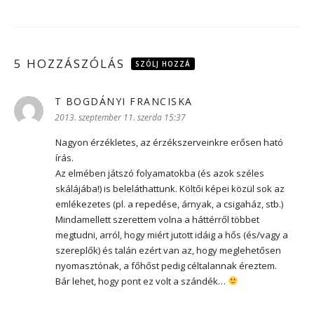
5 HOZZÁSZÓLÁS
SZÓLJ HOZZÁ
T BOGDÁNYI FRANCISKA
szerint:
2013. szeptember 11. szerda 15:37
Nagyon érzékletes, az érzékszerveinkre erősen ható
írás.
Az elmében játszó folyamatokba (és azok széles
skálájába!) is beleláthattunk. Költői képei közül sok az
emlékezetes (pl. a repedése, árnyak, a csigaház, stb.)
Mindamellett szerettem volna a háttérről többet
megtudni, arról, hogy miért jutott idáig a hős (és/vagy a
szereplők) és talán ezért van az, hogy meglehetősen
nyomasztónak, a főhőst pedig céltalannak éreztem.
Bár lehet, hogy pont ez volt a szándék…