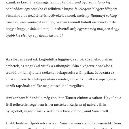
szűnik és kezd újra önmaga lenni
fakuló ábránd gyorsan illanó kéj
behúzódott egy sarokba és felhúzta a bugyiját
lélegezz lélegezz
lélegezz
visszaindult a nézőtérre és lecövekelt a sorok szélén
pillanatnyi vakság
aztán túl éles kontúrok és túl cifra színek
rémült kábult örömmel érezte
hogy a bugyija átázik kettejük nedveitől
még egyszer még utoljára ó egy
újabb kis élet jaj egy újabb kis halál
Az előadás véget ért. Legördült a függöny, a sorok közül elkoptak az
emberek, és magukkal vitték a zsibongást. Sára elvégezte a szokásos
teendőit – felhajtotta a székeket, lekapcsolta a lámpákat, és bezárta az
ajtókat. Szerette a fellépés utáni csendet, amikor kiürült a színpad, de a
nézők tapsának emléke még ott szállt a levegőben.
Amikor hazafelé indult, még épp látta Tamást eltűnni a sarkon. Úgy tűnt, a
férfi telhetetlensége nem ismer mértéket. Karja az új naiva vállán
nyugodott, sugdolózásuk széttörte a kába örömöt, amit Sára érzett.
Újabb hódítás. Újabb seb a szíven. Sára már nem számolta, hányadik. Nem