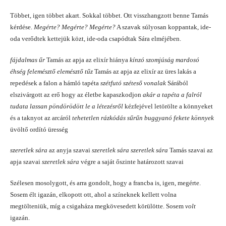
Többet, igen többet akart. Sokkal többet. Ott visszhangzott benne Tamás
kérdése.
Megérte? Megérte? Megérte?
A szavak súlyosan koppantak, ide-
oda verődtek kettejük közt, ide-oda csapódtak Sára elméjében.
fájdalmas űr
Tamás az apja az elixír hiánya
kínzó szomjúság mardosó
éhség felemésztő elemésztő tűz
Tamás az apja az elixír az üres lakás a
repedések a falon a hámló tapéta
szétfutó széteső vonalak
Sárából
elszivárgott az erő hogy az életbe kapaszkodjon
akár a tapéta a falról
tudata lassan pöndörödött le a létezésről
kézfejével letörölte a könnyeket
és a taknyot az arcáról
tehetetlen rázkódás sűrűn buggyanó fekete könnyek
üvöltő ordító üresség
szeretlek sára
az anyja szavai
szeretlek sára szeretlek sára
Tamás szavai az
apja szavai
szeretlek sára
végre a saját őszinte határozott szavai
Szélesen mosolygott, és arra gondolt, hogy a francba is, igen, megérte.
Sosem élt igazán, elkopott ott, ahol a színeknek kellett volna
megtölteniük, míg a csigaháza megkövesedett körülötte. Sosem
volt
igazán.