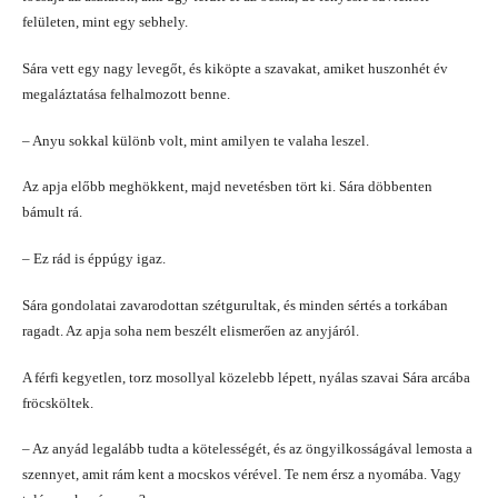
felületen, mint egy sebhely.
Sára vett egy nagy levegőt, és kiköpte a szavakat, amiket huszonhét év
megaláztatása felhalmozott benne.
– Anyu sokkal különb volt, mint amilyen te valaha leszel.
Az apja előbb meghökkent, majd nevetésben tört ki. Sára döbbenten
bámult rá.
– Ez rád is éppúgy igaz.
Sára gondolatai zavarodottan szétgurultak, és minden sértés a torkában
ragadt. Az apja soha nem beszélt elismerően az anyjáról.
A férfi kegyetlen, torz mosollyal közelebb lépett, nyálas szavai Sára arcába
fröcsköltek.
– Az anyád legalább tudta a kötelességét, és az öngyilkosságával lemosta a
szennyet, amit rám kent a mocskos vérével. Te nem érsz a nyomába. Vagy