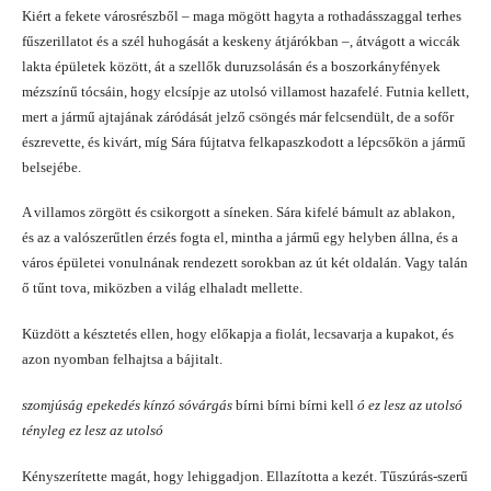
Kiért a fekete városrészből – maga mögött hagyta a rothadásszaggal terhes
fűszerillatot és a szél huhogását a keskeny átjárókban
–, átvágott a wiccák
lakta épületek között, át a szellők duruzsolásán és a boszorkányfények
mézszínű tócsáin, hogy elcsípje az utolsó villamost hazafelé. Futnia kellett,
mert a jármű ajtajának záródását jelző csöngés már felcsendült, de a sofőr
észrevette, és kivárt, míg Sára fújtatva felkapaszkodott a lépcsőkön a jármű
belsejébe.
A villamos zörgött és csikorgott a síneken. Sára kifelé bámult az ablakon,
és az a valószerűtlen érzés fogta el, mintha a jármű egy helyben állna, és a
város épületei vonulnának rendezett sorokban az út két oldalán. Vagy talán
ő tűnt tova, miközben a világ elhaladt mellette.
Küzdött a késztetés ellen, hogy előkapja a fiolát, lecsavarja a kupakot, és
azon nyomban felhajtsa a bájitalt.
szomjúság epekedés kínzó sóvárgás
bírni bírni bírni kell
ó ez lesz az utolsó
tényleg ez lesz az utolsó
Kényszerítette magát, hogy lehiggadjon. Ellazította a kezét. Tűszúrás-szerű