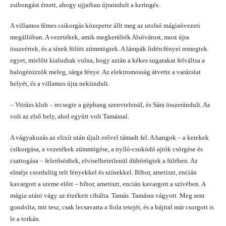
zsibongást érzett, ahogy ujjaiban újraindult a keringés.
A villamos fémes csikorgás közepette állt meg az utolsó mágiaövezeti
megállóban. A vezetékek, amik megkerülték Alsóvárost, most újra
összeértek, és a sínek fölött zümmögtek. A lámpák lidércfényei remegtek
egyet, mielőtt kialudtak volna, hogy aztán a kékes sugarakat felváltsa a
halogénizzók meleg, sárga fénye. Az elektromosság átvette a varázslat
helyét, és a villamos újra nekiindult.
– Vitrázs klub – recsegte a géphang szenvtelenül, és Sára összerándult. Az
volt az első hely, ahol együtt volt Tamással.
A vágyakozás az elixír után újult erővel támadt fel. A hangok – a kerekek
csikorgása, a vezetékek zümmögése, a nyíló-csukódó ajtók csörgése és
csattogása – felerősödtek, elviselhetetlenül dübörögtek a fülében. Az
elméje csordultig telt fényekkel és színekkel. Bíbor, ametiszt, encián
kavargott a szeme előtt – bíbor, ametiszt, encián kavargott a szívében. A
mágia utáni vágy az érzékeit cibálta. Tamás. Tamásra vágyott. Meg sem
gondolta, mit tesz, csak lecsavarta a fiola tetejét, és a bájital már csorgott is
le a torkán.