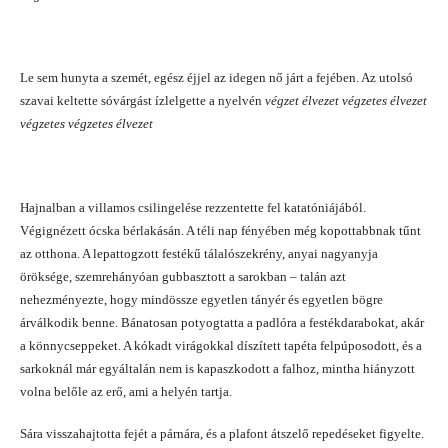
Le sem hunyta a szemét, egész éjjel az idegen nő járt a fejében. Az utolsó
szavai keltette sóvárgást ízlelgette a nyelvén
végzet élvezet végzetes élvezet
végzetes végzetes élvezet
Hajnalban a villamos csilingelése rezzentette fel katatóniájából.
Végignézett ócska bérlakásán. A téli nap fényében még kopottabbnak tűnt
az otthona. A lepattogzott festékű tálalószekrény, anyai nagyanyja
öröksége, szemrehányóan gubbasztott a sarokban – talán azt
nehezményezte, hogy mindössze egyetlen tányér és egyetlen bögre
árválkodik benne. Bánatosan potyogtatta a padlóra a festékdarabokat, akár
a könnycseppeket. A kókadt virágokkal díszített tapéta felpúposodott, és a
sarkoknál már egyáltalán nem is kapaszkodott a falhoz, mintha hiányzott
volna belőle az erő, ami a helyén tartja.
Sára visszahajtotta fejét a párnára, és a plafont átszelő repedéseket figyelte.