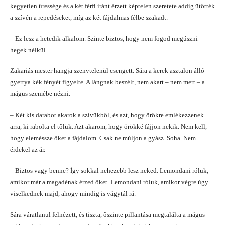
kegyetlen üressége és a két férfi iránt érzett képtelen szeretete addig ütötték
a szívén a repedéseket, míg az két fájdalmas félbe szakadt.
– Ez lesz a hetedik alkalom. Szinte biztos, hogy nem fogod megúszni
hegek nélkül.
Zakariás mester hangja szenvtelenül csengett. Sára a kerek asztalon álló
gyertya kék fényét figyelte. A lángnak beszélt, nem akart – nem mert – a
mágus szemébe nézni.
– Két kis darabot akarok a szívükből, és azt, hogy örökre emlékezzenek
arra, ki rabolta el tőlük. Azt akarom, hogy örökké fájjon nekik. Nem kell,
hogy eleméssze őket a fájdalom. Csak ne múljon a gyász. Soha. Nem
érdekel az ár.
– Biztos vagy benne? Így sokkal nehezebb lesz neked. Lemondani róluk,
amikor már a magadénak érzed őket. Lemondani róluk, amikor végre úgy
viselkednek majd, ahogy mindig is vágytál rá.
Sára váratlanul felnézett, és tiszta, őszinte pillantása megtalálta a mágus