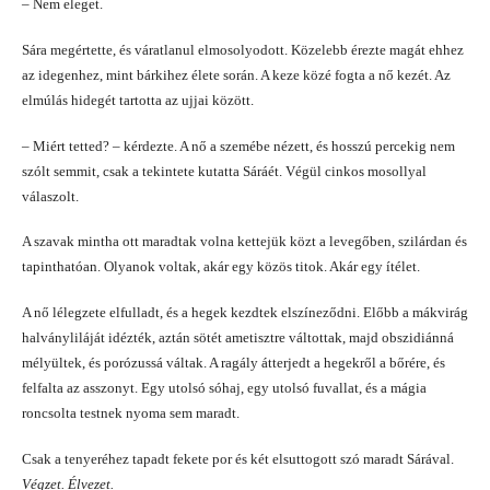
– Nem eleget.
Sára megértette, és váratlanul elmosolyodott. Közelebb érezte magát ehhez
az idegenhez, mint bárkihez élete során. A keze közé fogta a nő kezét. Az
elmúlás hidegét tartotta az ujjai között.
– Miért tetted? – kérdezte. A nő a szemébe nézett, és hosszú percekig nem
szólt semmit, csak a tekintete kutatta Sáráét. Végül cinkos mosollyal
válaszolt.
A szavak mintha ott maradtak volna kettejük közt a levegőben, szilárdan és
tapinthatóan. Olyanok voltak, akár egy közös titok. Akár egy ítélet.
A nő lélegzete elfulladt, és a hegek kezdtek elszíneződni. Előbb a mákvirág
halványliláját idézték, aztán sötét ametisztre váltottak, majd obszidiánná
mélyültek, és porózussá váltak. A ragály átterjedt a hegekről a bőrére, és
felfalta az asszonyt. Egy utolsó sóhaj, egy utolsó fuvallat, és a mágia
roncsolta testnek nyoma sem maradt.
Csak a tenyeréhez tapadt fekete por és két elsuttogott szó maradt Sárával.
Végzet. Élvezet.