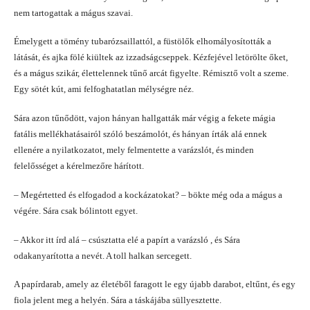
nem tartogattak a mágus szavai.
Émelygett a tömény tubarózsaillattól, a füstölők elhomályosították a
látását, és ajka fölé kiültek az izzadságcseppek. Kézfejével letörölte őket,
és a mágus szikár, élettelennek tűnő arcát figyelte. Rémisztő volt a szeme.
Egy sötét kút, ami felfoghatatlan mélységre néz.
Sára azon tűnődött, vajon hányan hallgatták már végig a fekete mágia
fatális mellékhatásairól szóló beszámolót, és hányan írták alá ennek
ellenére a nyilatkozatot, mely felmentette a varázslót, és minden
felelősséget a kérelmezőre hárított.
– Megértetted és elfogadod a kockázatokat? – bökte még oda a mágus a
végére. Sára csak bólintott egyet.
– Akkor itt írd alá – csúsztatta elé a papírt a varázsló , és Sára
odakanyarította a nevét. A toll halkan sercegett.
A papírdarab, amely az életéből faragott le egy újabb darabot, eltűnt, és egy
fiola jelent meg a helyén. Sára a táskájába süllyesztette.