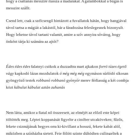
hogy a csattanás messzire riassza a madarakat. A galambokkal a búgás is
messzire szállt.
Csend lett, csak a szélcsengő hintázott a fuvallatok hátán, hogy hangjával
távol tartsa a mágiát a lakástól, bár a fáradozása feleslegesnek bizonyult.
Hogy lehetne távol tartani valamit, amire a szív annyira sóvárog, hogy
önként tárja ki számára az ajtót?
Édes édes édes
falatnyi csókok a duzzadtra mart ajkakon
forró tüzes
égető
vágy
kapkodó lázas mozdulatok
ó még még még
egymáson súrlódó síkosan
gyöngyöző testek
robbanó robbanó gyönyör
merev férfiasság a két combja
közt
kábulat kábulat aztán zuhanás
Nem látta, amikor a fiatal nő összeesett, az elméjét az előző este képei
töltötték meg. Léptei koppanását figyelte a cinóber utcaköveken; fűzős,
fekete csizmájának hegyes orra ki-kivillant a hosszú, fekete kabát alól,
miközben a színházba sietett. Feje fölött szinte dühödten csilingeltek a