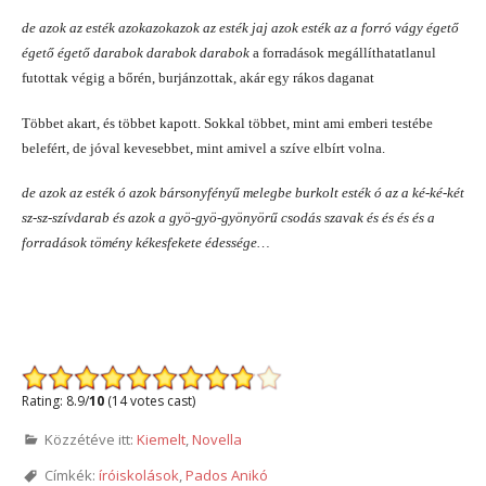
de azok az esték azokazokazok az esték jaj azok esték az a forró vágy égető
égető égető darabok darabok darabok
a forradások megállíthatatlanul
futottak végig a bőrén, burjánzottak, akár egy rákos daganat
Többet akart, és többet kapott. Sokkal többet, mint ami emberi testébe
belefért, de jóval kevesebbet, mint amivel a szíve elbírt volna.
de azok az esték ó azok bársonyfényű melegbe burkolt esték ó az a ké-ké-két
sz-sz-szívdarab és azok a gyö-gyö-gyönyörű csodás szavak és és és és a
forradások tömény kékesfekete édessége…
Rating: 8.9/
10
(14 votes cast)
Közzétéve itt:
Kiemelt
,
Novella
Címkék:
íróiskolások
,
Pados Anikó