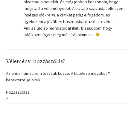
olvastad a novellát, és még jobban köszönöm, hogy
megírtad a véleményedet. A biztató szavaidat elteszem
ínséges időkre =), a kritikát pedig elfogadom, és
igyekszem a jövőben hasznosítani az észrevételt.
Ami az utolsó mondatodat illeti, bizakodom, hogy
találkozni fogsz még más írásaimmal is
Vélemény, hozzászólás?
Az e-mail címet nem tesszük közzé.
A kötelező mezőket
*
karakterrel jelöltük
Hozzászólás
*