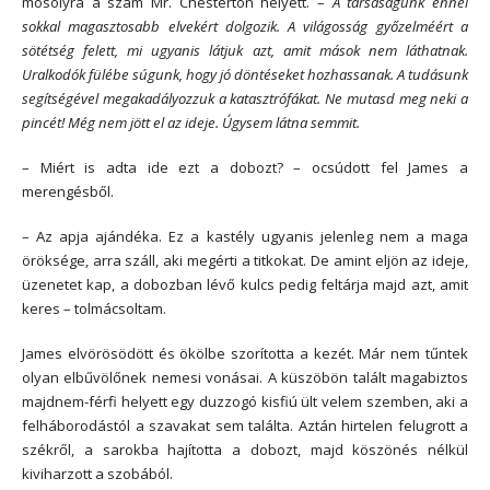
mosolyra a szám Mr. Chesterton helyett. –
A társaságunk ennél
sokkal magasztosabb elvekért dolgozik. A világosság győzelméért a
sötétség felett, mi ugyanis látjuk azt, amit mások nem láthatnak.
Uralkodók fülébe súgunk, hogy jó döntéseket hozhassanak. A tudásunk
segítségével megakadályozzuk a katasztrófákat. Ne mutasd meg neki a
pincét! Még nem jött el az ideje. Úgysem látna semmit.
– Miért is adta ide ezt a dobozt? – ocsúdott fel James a
merengésből.
– Az apja ajándéka. Ez a kastély ugyanis jelenleg nem a maga
öröksége, arra száll, aki megérti a titkokat. De amint eljön az ideje,
üzenetet kap, a dobozban lévő kulcs pedig feltárja majd azt, amit
keres – tolmácsoltam.
James elvörösödött és ökölbe szorította a kezét. Már nem tűntek
olyan elbűvölőnek nemesi vonásai. A küszöbön talált magabiztos
majdnem-férfi helyett egy duzzogó kisfiú ült velem szemben, aki a
felháborodástól a szavakat sem találta. Aztán hirtelen felugrott a
székről, a sarokba hajította a dobozt, majd köszönés nélkül
kiviharzott a szobából.