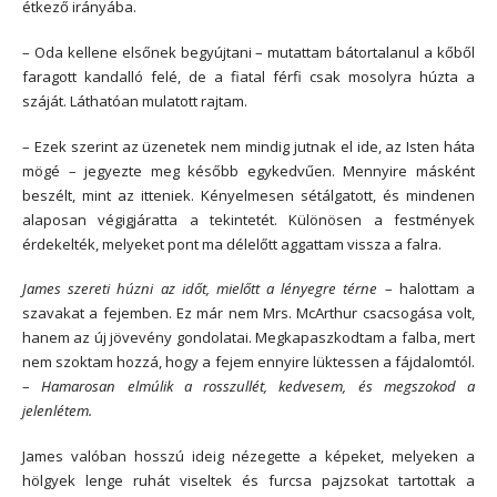
étkező irányába.
– Oda kellene elsőnek begyújtani – mutattam bátortalanul a kőből
faragott kandalló felé, de a fiatal férfi csak mosolyra húzta a
száját. Láthatóan mulatott rajtam.
– Ezek szerint az üzenetek nem mindig jutnak el ide, az Isten háta
mögé – jegyezte meg később egykedvűen. Mennyire másként
beszélt, mint az itteniek. Kényelmesen sétálgatott, és mindenen
alaposan végigjáratta a tekintetét. Különösen a festmények
érdekelték, melyeket pont ma délelőtt aggattam vissza a falra.
James szereti húzni az időt, mielőtt a lényegre térne
– halottam a
szavakat a fejemben. Ez már nem Mrs. McArthur csacsogása volt,
hanem az új jövevény gondolatai. Megkapaszkodtam a falba, mert
nem szoktam hozzá, hogy a fejem ennyire lüktessen a fájdalomtól.
–
Hamarosan elmúlik a rosszullét, kedvesem, és megszokod a
jelenlétem.
James valóban hosszú ideig nézegette a képeket, melyeken a
hölgyek lenge ruhát viseltek és furcsa pajzsokat tartottak a