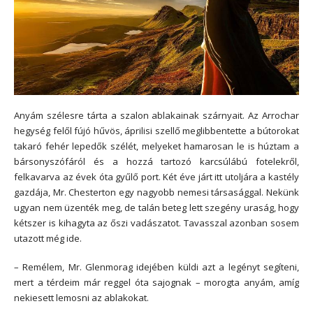
Anyám szélesre tárta a szalon ablakainak szárnyait. Az Arrochar
hegység felől fújó hűvös, áprilisi szellő meglibbentette a bútorokat
takaró fehér lepedők szélét, melyeket hamarosan le is húztam a
bársonyszófáról és a hozzá tartozó karcsúlábú fotelekről,
felkavarva az évek óta gyűlő port. Két éve járt itt utoljára a kastély
gazdája, Mr. Chesterton egy nagyobb nemesi társasággal. Nekünk
ugyan nem üzenték meg, de talán beteg lett szegény uraság, hogy
kétszer is kihagyta az őszi vadászatot. Tavasszal azonban sosem
utazott még ide.
– Remélem, Mr. Glenmorag idejében küldi azt a legényt segíteni,
mert a térdeim már reggel óta sajognak – morogta anyám, amíg
nekiesett lemosni az ablakokat.