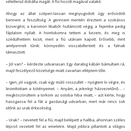
véletlenül dobálta magát. A fiú hozott magával valakit.
Ahogy az állat szépen-lassan megnyugodott úgy erősödött
bennem a feszültség. A gerincem mentén éreztem a szokásos
bizsergést, a karomon libabőr hullámzott végig, a fejembe pedig
fájdalom nyílalt. A homlokomra tettem a kezem, és meg is
szédülhettem kicsit, mert a fiú utánam kapott. Erősebb, mint
amilyennek tűnik: könnyedén visszabillentett és a falnak
támasztott.
– Jól van? – kérdezte udvariasan. Egy darabig kábán bámultam rá,
majd feszélyező közelsége miatt zavartan elléptem tőle.
– Igen, jól vagyok, csak egy múló rosszullét – nyögtem ki végre, és
lesimítottam a kötényemet. – Anyám, a
jelenlegi
házvezetőnő… –
megköszörültem a torkom az ostoba hiba miatt, – azt kérte, hogy
hasogassa fel a fát a gazdasági udvarban, mert már nincs sok
időnk az urak érkezéséig.
– Urak? – nevetett fel a fiú, majd belépett a hallba, ahonnan széles
lépcső vezetett fel az emeletre. Majd jobbra pillantott a világos