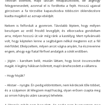
Tétován bólintott, majd lassan feltápászkodott, de alighogy
felegyenesedett, azonnal el is fordította a fejét. Hosszú ujjaival
görcsösen a fa törzsébe kapaszkodva többszöri öklendezésre
kiadta magából az aznapi ebédjét.
Nekem is felfordult a gyomrom. Távolabb léptem, hogy mélyen
beszívjam az erdő frissítő levegőjét, és elborzadva gondoltam
arra, milyen hosszú út vár még ránk a kastélyig. Mert nyilvánvaló
volt, hogy képtelen lenne a segítségem nélkül megtenni ezt a fél
mérföldet. Elképzeltem, milyen arcot vágna anyám, ha észrevenne
engem, ahogy egy fiatal férfivel andalgok a sötét erdőben.
– Jöjjön – karoltam belé, miután láttam, hogy kicsit összeszedte
magát. A legény hálásan bólintott, majd ránehezedett a vállamra.
– Hogy hívják?
– Alistair – nyögte. Én pedig eldöntöttem, nem kérdezek tőle többet,
és a szájamon át lélegzem majd hazáig, olyan erősen csapta meg
az orrom hányás utáni savanyú lehelete.
A látomás tehát nem hazudott, én pedig nem buggyantam meg