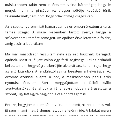
máskülönben talán nem is éreztem volna bátorságot, hogy le
merjek menni a pincébe. Az alagsor sötétje kevésbé tűnik
félelmetesnek, ha tudom, hogy odakint még világos van.
Az izzadt tenyerem miatt hamarosan az orromban éreztem a kulcs
fémes szagát. A másik kezemben tartott gyertya lángja a
szívverésem ütemére remegett. Az ajtóhoz érve letettem a földre,
amíg a zárral babráltam.
Ma már másodszor feszültem neki egy rég használt, beragadt
ajtónak. Most is jól jött volna egy férfi segítsége. Teljes erőmből
kellett tolnom, hogy végre sikerüljön akkorát taszítanom rajta, hogy
az ajtó kitáruljon. A lendülettől szinte beestem a helyiségbe. Az
orromat azonnal ellepte a por, a mellkasomban pedig erős
nyomást éreztem. Sorra meggyújtottam a falból kiálló
gyertyatartókat, és ahogy a fény egyre jobban elárasztotta a
szobát, úgy lett egyre nagyobb a csalódottságom is.
Persze, hogy James nem látott volna itt semmit, hiszen nem is volt
itt semmi, ami miatt érdemes lett volna lejönni ide. A falakat ugyan
furcsa ábrák díszítették, melyeknek biztos megvolt a maguk