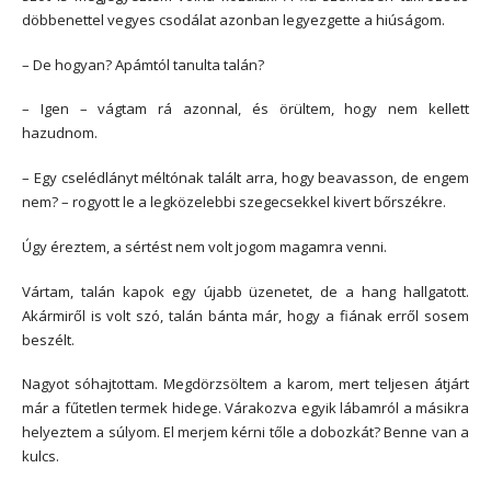
döbbenettel vegyes csodálat azonban legyezgette a hiúságom.
– De hogyan? Apámtól tanulta talán?
– Igen – vágtam rá azonnal, és örültem, hogy nem kellett
hazudnom.
– Egy cselédlányt méltónak talált arra, hogy beavasson, de engem
nem? – rogyott le a legközelebbi szegecsekkel kivert bőrszékre.
Úgy éreztem, a sértést nem volt jogom magamra venni.
Vártam, talán kapok egy újabb üzenetet, de a hang hallgatott.
Akármiről is volt szó, talán bánta már, hogy a fiának erről sosem
beszélt.
Nagyot sóhajtottam. Megdörzsöltem a karom, mert teljesen átjárt
már a fűtetlen termek hidege. Várakozva egyik lábamról a másikra
helyeztem a súlyom. El merjem kérni tőle a dobozkát? Benne van a
kulcs.