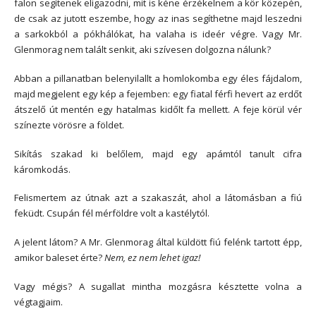
falon segítenek eligazodni, mit is kéne érzékelnem a kör közepén,
de csak az jutott eszembe, hogy az inas segíthetne majd leszedni
a sarkokból a pókhálókat, ha valaha is ideér végre. Vagy Mr.
Glenmorag nem talált senkit, aki szívesen dolgozna nálunk?
Abban a pillanatban belenyilallt a homlokomba egy éles fájdalom,
majd megjelent egy kép a fejemben: egy fiatal férfi hevert az erdőt
átszelő út mentén egy hatalmas kidőlt fa mellett. A feje körül vér
színezte vörösre a földet.
Sikítás szakad ki belőlem, majd egy apámtól tanult cifra
káromkodás.
Felismertem az útnak azt a szakaszát, ahol a látomásban a fiú
feküdt. Csupán fél mérföldre volt a kastélytól.
A jelent látom? A Mr. Glenmorag által küldött fiú felénk tartott épp,
amikor baleset érte?
Nem, ez nem lehet igaz!
Vagy mégis? A sugallat mintha mozgásra késztette volna a
végtagjaim.