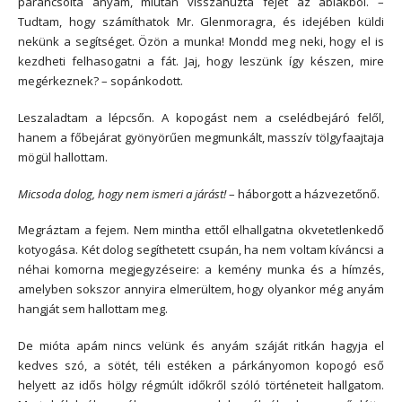
parancsolta anyám, miután visszahúzta fejét az ablakból. –
Tudtam, hogy számíthatok Mr. Glenmoragra, és idejében küldi
nekünk a segítséget. Özön a munka! Mondd meg neki, hogy el is
kezdheti felhasogatni a fát. Jaj, hogy leszünk így készen, mire
megérkeznek? – sopánkodott.
Leszaladtam a lépcsőn. A kopogást nem a cselédbejáró felől,
hanem a főbejárat gyönyörűen megmunkált, masszív tölgyfaajtaja
mögül hallottam.
Micsoda dolog, hogy nem ismeri a járást!
– háborgott a házvezetőnő.
Megráztam a fejem. Nem mintha ettől elhallgatna okvetetlenkedő
kotyogása. Két dolog segíthetett csupán, ha nem voltam kíváncsi a
néhai komorna megjegyzéseire: a kemény munka és a hímzés,
amelyben sokszor annyira elmerültem, hogy olyankor még anyám
hangját sem hallottam meg.
De mióta apám nincs velünk és anyám száját ritkán hagyja el
kedves szó, a sötét, téli estéken a párkányomon kopogó eső
helyett az idős hölgy régmúlt időkről szóló történeteit hallgatom.