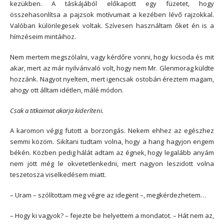
kezükben. A táskájából előkapott egy füzetet, hogy
összehasonlítsa a pajzsok motívumait a kezében lévő rajzokkal.
Valóban különlegesek voltak. Szívesen használtam őket én is a
hímzéseim mintáihoz.
Nem mertem megszólalni, vagy kérdőre vonni, hogy kicsoda és mit
akar, mert az már nyilvánvaló volt, hogy nem Mr. Glenmorag küldte
hozzánk. Nagyot nyeltem, mert igencsak ostobán éreztem magam,
ahogy ott álltam idétlen, málé módon.
Csak a titkaimat akarja kideríteni.
A karomon végig futott a borzongás. Nekem ehhez az egészhez
semmi közöm. Sikítani tudtam volna, hogy a hang hagyjon engem
békén. Közben pedig hálát adtam az égnek, hogy legalább anyám
nem jött még le okvetetlenkedni, mert nagyon leszidott volna
teszetosza viselkedésem miatt.
– Uram – szólítottam meg végre az idegent –, megkérdezhetem…
– Hogy ki vagyok? – fejezte be helyettem a mondatot. – Hát nem az,