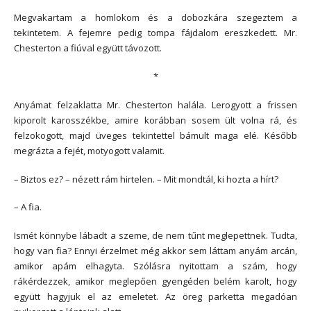
Megvakartam a homlokom és a dobozkára szegeztem a
tekintetem. A fejemre pedig tompa fájdalom ereszkedett. Mr.
Chesterton a fiúval együtt távozott.
*
Anyámat felzaklatta Mr. Chesterton halála. Lerogyott a frissen
kiporolt karosszékbe, amire korábban sosem ült volna rá, és
felzokogott, majd üveges tekintettel bámult maga elé. Később
megrázta a fejét, motyogott valamit.
– Biztos ez? – nézett rám hirtelen. – Mit mondtál, ki hozta a hírt?
– A fia.
Ismét könnybe lábadt a szeme, de nem tűnt meglepettnek. Tudta,
hogy van fia? Ennyi érzelmet még akkor sem láttam anyám arcán,
amikor apám elhagyta. Szólásra nyitottam a szám, hogy
rákérdezzek, amikor meglepően gyengéden belém karolt, hogy
együtt hagyjuk el az emeletet. Az öreg parketta megadóan