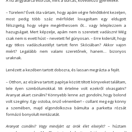
A fiú angyalarca eltorzult, mint a durcás, követelőző gyerekeké.
– Türelem? Évek óta vártam, hogy apám végre felnőttként kezeljen,
most pedig több száz mérföldet lovagoltam egy eldugott
félszigetig, hogy végre megérthessem őt… vagy leleplezzem a
hazugságait. Mert képzelje, apám nem is szeretett vadászni! Még
csak nem is evett húst – nevetett fel gúnyosan. – Erre kiderült, hogy
egy titkos vadászkastélyt tartott fenn Skóciában? Akkor vajon
miért? Legalább nem valami szeretőnek, hanem… bizonyos
uraknak.
Lenézett a kezében tartott dobozra, és lassan megrázta a fejét.
– Otthon, az elzárva tartott papírjai között tiltott könyveket találtam,
tele ilyen szimbólumokkal. Mi értelme volt ezekről olvasgatni?
Aranyat akart csinálni? Könnyebb lenne azt gondolni, hogy bolond
volt szegény. Egy ostoba, önző vénember! – csillant meg egy könny
a szemében, majd elgondolkozva bámulta a parketta rózsát
formázó bonyolult mintázatát.
Aranyat csinálni? Vagy mindjárt az örök élet elixirjét?
– húztam