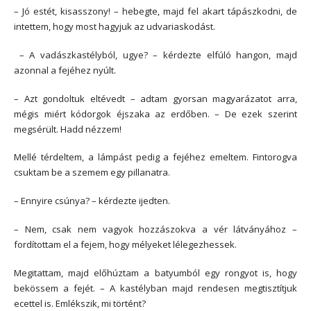
– Jó estét, kisasszony! – hebegte, majd fel akart tápászkodni, de
intettem, hogy most hagyjuk az udvariaskodást.
– A vadászkastélyból, ugye? – kérdezte elfúló hangon, majd
azonnal a fejéhez nyúlt.
– Azt gondoltuk eltévedt – adtam gyorsan magyarázatot arra,
mégis miért kódorgok éjszaka az erdőben. – De ezek szerint
megsérült. Hadd nézzem!
Mellé térdeltem, a lámpást pedig a fejéhez emeltem. Fintorogva
csuktam be a szemem egy pillanatra.
– Ennyire csúnya? – kérdezte ijedten.
– Nem, csak nem vagyok hozzászokva a vér látványához –
fordítottam el a fejem, hogy mélyeket lélegezhessek.
Megitattam, majd előhúztam a batyumból egy rongyot is, hogy
bekössem a fejét. – A kastélyban majd rendesen megtisztítjuk
ecettel is. Emlékszik, mi történt?