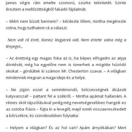
James végre rám emelte szomorú, szürke tekintetét. Szinte
éreztem a mellőzöttségből fakadó fájdalmát.
– Miért nem bízott bennem? – kérdezte tőlem, mintha megérezte
volna, hogy tudhatom rá a választ.
Nem volt rá érett. Komisz kisgyerek volt. Nem értette volna még a
lényeget…
– Az érettség egy magas foka az is, ha képes elfogadni az atyja
döntését, még ha egyelőre nem is ismerheti a mögötte húzódó
okokat – gördültek ki számon Mr. Chesterton szavai. – A világban
mindennek megvan a maga ideje és a helye.
– Ne jöjjön ezzel a semmitmondó, bölcsességnek álcázott
katyvasszal! – pattant fel a székről. – Mintha apámat hallanám. A
rémes skót tájszólásával pedig még nevetségesebben hangzik ez
az ostoba frázis – fújta ki a levegőt, majd ismét visszaereszkedett
a bőrszékre, és csöndesebben folytatta:
– Helyem a világban? És az hol van? Apám árnyékában? Mert