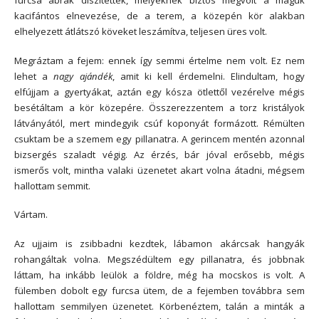
kacifántos elnevezése, de a terem, a közepén kör alakban
elhelyezett átlátszó köveket leszámítva, teljesen üres volt.
Megráztam a fejem: ennek így semmi értelme nem volt. Ez nem
lehet a
nagy ajándék
, amit ki kell érdemelni. Elindultam, hogy
elfújjam a gyertyákat, aztán egy kósza ötlettől vezérelve mégis
besétáltam a kör közepére. Összerezzentem a torz kristályok
látványától, mert mindegyik csúf koponyát formázott. Rémülten
csuktam be a szemem egy pillanatra. A gerincem mentén azonnal
bizsergés szaladt végig. Az érzés, bár jóval erősebb, mégis
ismerős volt, mintha valaki üzenetet akart volna átadni, mégsem
hallottam semmit.
Vártam.
Az ujjaim is zsibbadni kezdtek, lábamon akárcsak hangyák
rohangáltak volna. Megszédültem egy pillanatra, és jobbnak
láttam, ha inkább leülök a földre, még ha mocskos is volt. A
fülemben dobolt egy furcsa ütem, de a fejemben továbbra sem
hallottam semmilyen üzenetet. Körbenéztem, talán a minták a