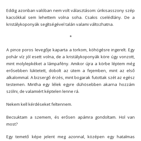
Eddig azonban valóban nem volt választásom: úrikisasszony szép
kacsókkal sem lehettem volna soha. Csakis cselédlány. De a
kristálykoponyák segítségével talán valami változhatna.
*
A pince poros levegője kaparta a torkom, köhögésre ingerelt. Egy
pohár víz jól esett volna, de a kristálykoponyák köre úgy vonzott,
mint molylepkéket a lámpafény. Amikor újra a körbe léptem még
erősebben lüktetett, dobolt az ütem a fejemben, mint az első
alkalommal. A bizsergő érzés, mint bogarak futottak szét az egész
testemen. Mintha egy lélek egyre dühösebben akarna hozzám
szólni, de valamiért képtelen lenne rá.
Nekem kell kérdéseket feltennem.
Becsuktam a szemem, és erősen apámra gondoltam. Hol van
most?
Egy temető képe jelent meg azonnal, középen egy hatalmas