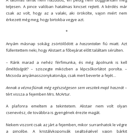
teljesen. A pince valóban hatalmas kincset rejtett. A kérdés már
csak az volt, hogy az a valaki, aki örökölte, vajon miért nem
érkezett még meg, hogy birtokba vegye azt.
*
Anyám másnap sokáig zsörtölődött a
haszontalan
fiú miatt. Azt
füllentettem neki, hogy Alistairt a főbejárat előtt találtam sérülten.
– Ránk marad a nehéz férfimunka, és még ápolnunk is kell
őméltóságát
? – sziszegte miközben a lépcsőkorlátot porolta. –
Micsoda anyámasszonykatonája, csak mert beverte a fejét…
Annak a vézna fiúnak még egészségesen sem veszitek majd hasznát
–
tért vissza a fejemben Mrs. McArtur.
A plafonra emeltem a tekintetem. Alistair nem volt olyan
csenevész, de továbbra is gyengének érezte magát.
Nekem viszont csak az járt a fejemben, mikor surranhatok le végre
a pincébe. A kristálykoponyák segítségével vajon bárkit