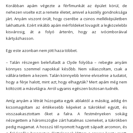
Korábban apám végezte a férfimunkát az épület körül, de
nehezen viselte ezt a remete életet, amivel a kastély gondnoksága
járt. Anyám viszont örült, hogy cserébe a csinos melléképületben
lakhattunk. Ezért inkább apám mérföldeket lovagolt a legközelebbi
kisvárosig, át a folyó árterén, hogy az ivócimboráival
kártyázhasson.
Egy este azonban nem jött haza többet.
– Talán részegen belefulladt a Clyde folyóba – rebegte anyám
könnyes szemmel napokkal később. Nem válaszoltam, csak a
vállára tettem a kezem. Talán könnyebb lenne elviselnie a tudatot,
hogy a férje halott, mint azt, hogy elhagyták? Mert apám még nem
költözött a másvilágra. Arról ugyanis egészen biztosan tudnék.
Amíg anyám a létrát húzogatta egyik ablaktól a másikig, addig én
kicsomagoltam az értékesebb képeket a tükrökkel együtt, és
visszaakasztottam őket a falra. A festményeken sokáig
nézegettem a háromszögbe zárt hatalmas szemeket, a tükrökben
pedig magamat. A hosszú tél nyomott hagyott sápadt arcomon, és