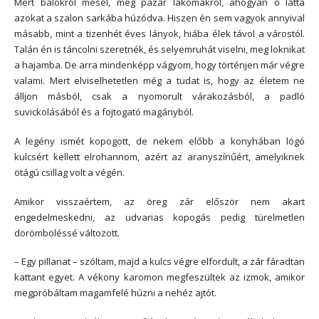
Mert bálokról mesél, meg pazar lakomákról, ahogyan ő látta
azokat a szalon sarkába húzódva. Hiszen én sem vagyok annyival
másabb, mint a tizenhét éves lányok, hiába élek távol a várostól.
Talán én is táncolni szeretnék, és selyemruhát viselni, meg loknikat
a hajamba. De arra mindenképp vágyom, hogy történjen már végre
valami. Mert elviselhetetlen még a tudat is, hogy az életem ne
álljon másból, csak a nyomorult várakozásból, a padló
suvickolásából és a fojtogató magányból.
A legény ismét kopogott, de nekem előbb a konyhában lógó
kulcsért kellett elrohannom, azért az aranyszínűért, amelyiknek
ötágú csillag volt a végén.
Amikor visszaértem, az öreg zár először nem akart
engedelmeskedni, az udvarias kopogás pedig türelmetlen
dörömböléssé változott.
– Egy pillanat – szóltam, majd a kulcs végre elfordult, a zár fáradtan
kattant egyet. A vékony karomon megfeszültek az izmok, amikor
megpróbáltam magamfelé húzni a nehéz ajtót.