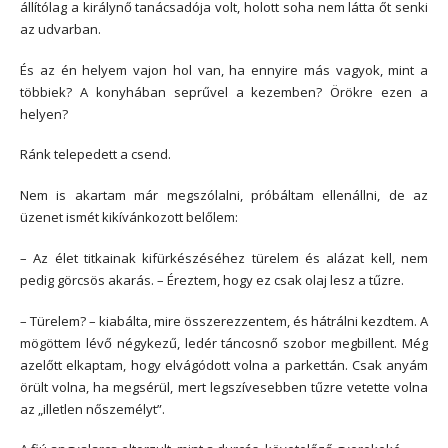
állítólag a királynő tanácsadója volt, holott soha nem látta őt senki
az udvarban.
És az én helyem vajon hol van, ha ennyire más vagyok, mint a
többiek? A konyhában seprűvel a kezemben? Örökre ezen a
helyen?
Ránk telepedett a csend.
Nem is akartam már megszólalni, próbáltam ellenállni, de az
üzenet ismét kikívánkozott belőlem:
– Az élet titkainak kifürkészéséhez türelem és alázat kell, nem
pedig görcsös akarás. – Éreztem, hogy ez csak olaj lesz a tűzre.
– Türelem? – kiabálta, mire összerezzentem, és hátrálni kezdtem. A
mögöttem lévő négykezű, ledér táncosnő szobor megbillent. Még
azelőtt elkaptam, hogy elvágódott volna a parkettán. Csak anyám
örült volna, ha megsérül, mert legszívesebben tűzre vetette volna
az „illetlen nőszemélyt”.