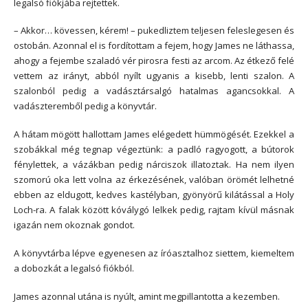
legalsó fiókjába rejtettek.
– Akkor… kövessen, kérem! – pukedliztem teljesen feleslegesen és
ostobán. Azonnal el is fordítottam a fejem, hogy James ne láthassa,
ahogy a fejembe szaladó vér pirosra festi az arcom. Az étkező felé
vettem az irányt, abból nyílt ugyanis a kisebb, lenti szalon. A
szalonból pedig a vadásztársalgó hatalmas agancsokkal. A
vadászteremből pedig a könyvtár.
A hátam mögött hallottam James elégedett hümmögését. Ezekkel a
szobákkal még tegnap végeztünk: a padló ragyogott, a bútorok
fénylettek, a vázákban pedig nárciszok illatoztak. Ha nem ilyen
szomorú oka lett volna az érkezésének, valóban örömét lelhetné
ebben az eldugott, kedves kastélyban, gyönyörű kilátással a Holy
Loch-ra. A falak között kóválygó lelkek pedig, rajtam kívül másnak
igazán nem okoznak gondot.
A könyvtárba lépve egyenesen az íróasztalhoz siettem, kiemeltem
a dobozkát a legalsó fiókból.
James azonnal utána is nyúlt, amint megpillantotta a kezemben.