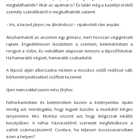
megtalálhatnék? Akár az apámat is? És talán még a kastélyt öröklő
személy szándékairól is megtudhatnék valamit.
– Iris, a kezed járjon, ne ábrándozz! – ripakodott rám anyám.
Átsuhanhatott az arcomon egy grimasz, mert hosszan végignézett
rajtam. Engedelmesen lesütöttem a szemem, belemártottam a
rongyot a vízbe, és nekiálltam alaposan lemosni a lépcsőfokokat.
Ha hamarabb végzek, hamarabb szabadulok.
A lépcső alján elborzadva néztem a mocskos víztől redőssé vált,
bőrkeményedésekkel csúfított kezemet.
Ilyen mancsokkal sosem mész férjhez
.
Felhorkantottam és beletöröltem kezem a kötényembe. Apám
mindig azt mondogatta, hogy legyek büszke a munkától kérges
tenyeremre. Mrs. McArtur viszont azt, hogy dolgozzak inkább
kesztyűben. A néhai házvezetőnő szeretett megfeledkezni a
valódi származásomról. Csoda-e, ha teljesen összezavarodtam
ezen a helyen?