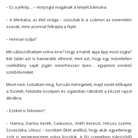
– Ez a jelkép… – motyogta magának a tetejét bámulva.
– A Merkaba, az élet virága – csúsztak ki a számon az ismeretlen
szavak, mire azonnal felkapta a fejét.
– Honnan tudja?
Mit válaszolhattam volna erre? Hogy a halott apja épp most súgta?
Bár talán azt is hamarabb elhinné, mint azt, hogy egy műveletlen
cselédlány saját jogán ismerhessen ilyen…
egyiptomi eredetű
szimbólumokat.
Mivel nem szólaltam meg, furcsán méregetett, majd ismét előkapta
a füzetét. Felütötte középen és izgatottan rábökött a kézzel rajzol
ábrákra.
– Ezeket is felismeri?
– Hamsa, Darma kerék, Caduceus, Ankh kereszt, Hórusz szeme,
Szvasztika, Lótusz – soroltam őket anélkül, hogy akár egyetlenegy
szót is megjegyeztem volna közülük. A fiú szemében tükröződő