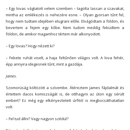
– Egy lovas vágtatott velem szemben – tagolta lassan a szavakat,
mintha az emlékezés is nehezére esne. – Olyan gyorsan tűnt fel,
hogy nem tudtam idejében elugrani előle. Elvágódtam a földön, és
bevertem a fejem egy kőbe. Nem tudom meddig feküdtem a
földön, de amikor magamhoz tértem már alkonyodott.
– Egy lovas? Hogy nézett ki?
– Fekete ruhát viselt, a haja feltűnően világos volt. A lova fehér,
épp annyira idegesnek tűnt, mint a gazdája.
James
.
Szomorúság költözött a szívembe. Átéreztem James fájdalmát és
értettem dacos komiszságát is, de otthagyni az úton egy sérült
embert? Ez még egy elkényeztetett úrfitól is megbocsáthatatlan
volt.
– Fel tud állni? Vagy nagyon szédül?