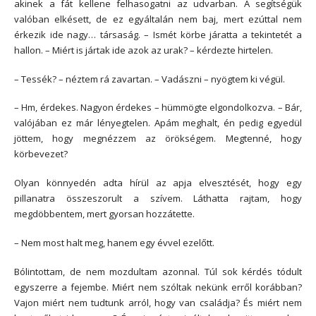
akinek a fát kellene felhasogatni az udvarban. A segítségük
valóban elkésett, de ez egyáltalán nem baj, mert ezúttal nem
érkezik ide nagy… társaság. – Ismét körbe járatta a tekintetét a
hallon. – Miért is jártak ide azok az urak? – kérdezte hirtelen.
– Tessék? – néztem rá zavartan. – Vadászni – nyögtem ki végül.
– Hm, érdekes. Nagyon érdekes – hümmögte elgondolkozva. – Bár,
valójában ez már lényegtelen. Apám meghalt, én pedig egyedül
jöttem, hogy megnézzem az örökségem. Megtenné, hogy
körbevezet?
Olyan könnyedén adta hírül az apja elvesztését, hogy egy
pillanatra összeszorult a szívem. Láthatta rajtam, hogy
megdöbbentem, mert gyorsan hozzátette.
– Nem most halt meg, hanem egy évvel ezelőtt.
Bólintottam, de nem mozdultam azonnal. Túl sok kérdés tódult
egyszerre a fejembe. Miért nem szóltak nekünk erről korábban?
Vajon miért nem tudtunk arról, hogy van családja? És miért nem