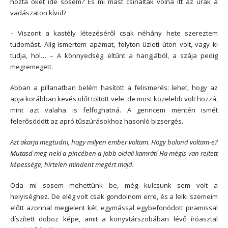
hozta őket ide sosem? És mi mást csináltak volna itt az urak a
vadászaton kívül?
– Viszont a kastély létezéséről csak néhány hete szereztem
tudomást. Alig ismertem apámat, folyton üzleti úton volt, vagy ki
tudja, hol… – A könnyedség eltűnt a hangjából, a szája pedig
megremegett.
Abban a pillanatban belém hasított a felismerés: lehet, hogy az
apja korábban kevés időt töltött vele, de most közelebb volt hozzá,
mint azt valaha is felfoghatná. A gerincem mentén ismét
felerősödött az apró tűszúrásokhoz hasonló bizsergés.
Azt akarja megtudni, hogy milyen ember voltam. Hogy bolond voltam-e?
Mutasd meg neki a pincében a jobb oldali kamrát! Ha mégis van rejtett
képessége, hirtelen mindent megért majd.
Oda mi sosem mehettünk be, még kulcsunk sem volt a
helyiséghez. De elég volt csak gondolnom erre, és a lelki szemeim
előtt azonnal megjelent két, egymással egybefonódott piramissal
díszített doboz képe, amit a könyvtárszobában lévő íróasztal