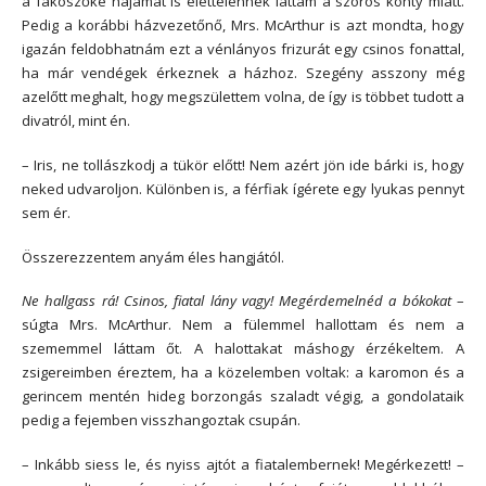
a fakószőke hajamat is élettelennek láttam a szoros konty miatt.
Pedig a korábbi házvezetőnő, Mrs. McArthur is azt mondta, hogy
igazán feldobhatnám ezt a vénlányos frizurát egy csinos fonattal,
ha már vendégek érkeznek a házhoz. Szegény asszony még
azelőtt meghalt, hogy megszülettem volna, de így is többet tudott a
divatról, mint én.
– Iris, ne tollászkodj a tükör előtt! Nem azért jön ide bárki is, hogy
neked udvaroljon. Különben is, a férfiak ígérete egy lyukas pennyt
sem ér.
Összerezzentem anyám éles hangjától.
Ne hallgass rá! Csinos, fiatal lány vagy! Megérdemelnéd a bókokat
–
súgta Mrs. McArthur. Nem a fülemmel hallottam és nem a
szememmel láttam őt. A halottakat máshogy érzékeltem. A
zsigereimben éreztem, ha a közelemben voltak: a karomon és a
gerincem mentén hideg borzongás szaladt végig, a gondolataik
pedig a fejemben visszhangoztak csupán.
– Inkább siess le, és nyiss ajtót a fiatalembernek! Megérkezett! –