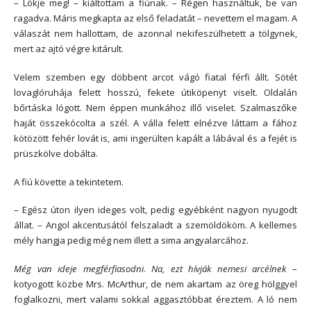
– Lökje meg! – kiáltottam a fiúnak. – Régen használtuk, be van
ragadva. Máris megkapta az első feladatát – nevettem el magam. A
válaszát nem hallottam, de azonnal nekifeszülhetett a tölgynek,
mert az ajtó végre kitárult.
Velem szemben egy döbbent arcot vágó fiatal férfi állt. Sötét
lovaglóruhája felett hosszú, fekete útiköpenyt viselt. Oldalán
bőrtáska lógott. Nem éppen munkához illő viselet. Szalmaszőke
haját összekócolta a szél. A válla felett elnézve láttam a fához
kötözött fehér lovát is, ami ingerülten kapált a lábával és a fejét is
prüszkölve dobálta.
A fiú követte a tekintetem.
– Egész úton ilyen ideges volt, pedig egyébként nagyon nyugodt
állat. – Angol akcentusától felszaladt a szemöldököm. A kellemes
mély hangja pedig még nem illett a sima angyalarcához.
Még van ideje megférfiasodni
.
Na, ezt hívják nemesi arcélnek
–
kotyogott közbe Mrs. McArthur, de nem akartam az öreg hölggyel
foglalkozni, mert valami sokkal aggasztóbbat éreztem. A ló nem