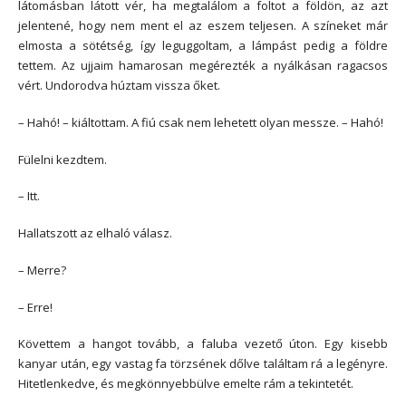
látomásban látott vér, ha megtalálom a foltot a földön, az azt
jelentené, hogy nem ment el az eszem teljesen. A színeket már
elmosta a sötétség, így leguggoltam, a lámpást pedig a földre
tettem. Az ujjaim hamarosan megérezték a nyálkásan ragacsos
vért. Undorodva húztam vissza őket.
– Hahó! – kiáltottam. A fiú csak nem lehetett olyan messze. – Hahó!
Fülelni kezdtem.
– Itt.
Hallatszott az elhaló válasz.
– Merre?
– Erre!
Követtem a hangot tovább, a faluba vezető úton. Egy kisebb
kanyar után, egy vastag fa törzsének dőlve találtam rá a legényre.
Hitetlenkedve, és megkönnyebbülve emelte rám a tekintetét.