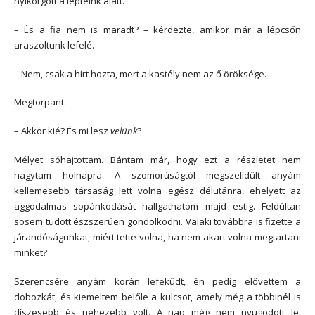
nyikorgott a lépteink alatt.
– És a fia nem is maradt? – kérdezte, amikor már a lépcsőn
araszoltunk lefelé.
– Nem, csak a hírt hozta, mert a kastély nem az ő öröksége.
Megtorpant.
– Akkor kié? És mi lesz
velünk
?
Mélyet sóhajtottam. Bántam már, hogy ezt a részletet nem
hagytam holnapra. A szomorúságtól megszelídült anyám
kellemesebb társaság lett volna egész délutánra, ehelyett az
aggodalmas sopánkodását hallgathatom majd estig. Feldúltan
sosem tudott észszerűen gondolkodni. Valaki továbbra is fizette a
járandóságunkat, miért tette volna, ha nem akart volna megtartani
minket?
Szerencsére anyám korán lefeküdt, én pedig elővettem a
dobozkát, és kiemeltem belőle a kulcsot, amely még a többinél is
díszesebb és nehezebb volt. A nap még nem nyugodott le,