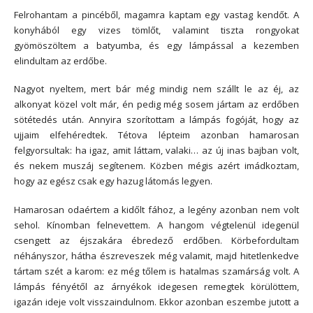
Felrohantam a pincéből, magamra kaptam egy vastag kendőt. A
konyhából egy vizes tömlőt, valamint tiszta rongyokat
gyömöszöltem a batyumba, és egy lámpással a kezemben
elindultam az erdőbe.
Nagyot nyeltem, mert bár még mindig nem szállt le az éj, az
alkonyat közel volt már, én pedig még sosem jártam az erdőben
sötétedés után. Annyira szorítottam a lámpás fogóját, hogy az
ujjaim elfehéredtek. Tétova lépteim azonban hamarosan
felgyorsultak: ha igaz, amit láttam, valaki… az új inas bajban volt,
és nekem muszáj segítenem. Közben mégis azért imádkoztam,
hogy az egész csak egy hazug látomás legyen.
Hamarosan odaértem a kidőlt fához, a legény azonban nem volt
sehol. Kínomban felnevettem. A hangom végtelenül idegenül
csengett az éjszakára ébredező erdőben. Körbefordultam
néhányszor, hátha észreveszek még valamit, majd hitetlenkedve
tártam szét a karom: ez még tőlem is hatalmas szamárság volt. A
lámpás fényétől az árnyékok idegesen remegtek körülöttem,
igazán ideje volt visszaindulnom. Ekkor azonban eszembe jutott a