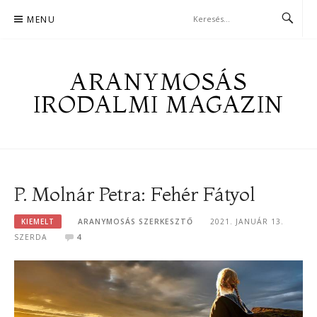
Skip
MENU
to
content
ARANYMOSÁS
IRODALMI MAGAZIN
P. Molnár Petra: Fehér Fátyol
KIEMELT
ARANYMOSÁS SZERKESZTŐ
2021. JANUÁR 13.
SZERDA
4