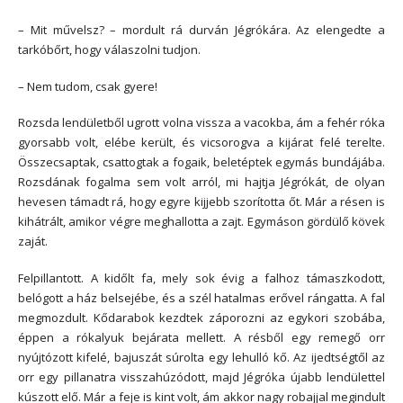
– Mit művelsz? – mordult rá durván Jégrókára. Az elengedte a
tarkóbőrt, hogy válaszolni tudjon.
– Nem tudom, csak gyere!
Rozsda lendületből ugrott volna vissza a vacokba, ám a fehér róka
gyorsabb volt, elébe került, és vicsorogva a kijárat felé terelte.
Összecsaptak, csattogtak a fogaik, beletéptek egymás bundájába.
Rozsdának fogalma sem volt arról, mi hajtja Jégrókát, de olyan
hevesen támadt rá, hogy egyre kijjebb szorította őt. Már a résen is
kihátrált, amikor végre meghallotta a zajt. Egymáson gördülő kövek
zaját.
Felpillantott. A kidőlt fa, mely sok évig a falhoz támaszkodott,
belógott a ház belsejébe, és a szél hatalmas erővel rángatta. A fal
megmozdult. Kődarabok kezdtek záporozni az egykori szobába,
éppen a rókalyuk bejárata mellett. A résből egy remegő orr
nyújtózott kifelé, bajuszát súrolta egy lehulló kő. Az ijedtségtől az
orr egy pillanatra visszahúzódott, majd Jégróka újabb lendülettel
kúszott elő. Már a feje is kint volt, ám akkor nagy robajjal megindult