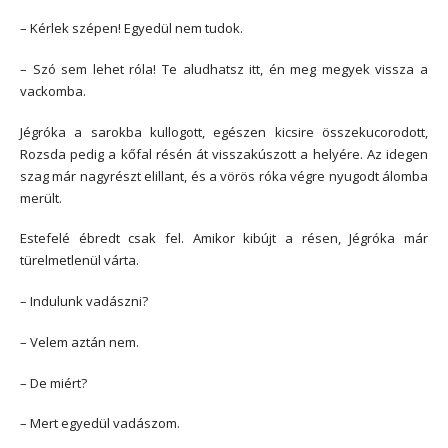
– Kérlek szépen! Egyedül nem tudok.
– Szó sem lehet róla! Te aludhatsz itt, én meg megyek vissza a
vackomba.
Jégróka a sarokba kullogott, egészen kicsire összekucorodott,
Rozsda pedig a kőfal résén át visszakúszott a helyére. Az idegen
szag már nagyrészt elillant, és a vörös róka végre nyugodt álomba
merült.
Estefelé ébredt csak fel. Amikor kibújt a résen, Jégróka már
türelmetlenül várta.
– Indulunk vadászni?
– Velem aztán nem.
– De miért?
– Mert egyedül vadászom.