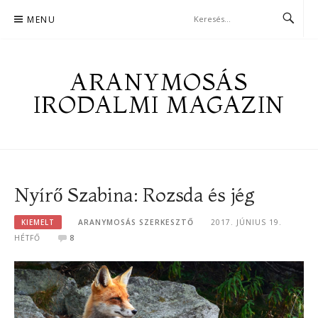
Skip
MENU
to
content
ARANYMOSÁS
IRODALMI MAGAZIN
Nyírő Szabina: Rozsda és jég
KIEMELT
ARANYMOSÁS SZERKESZTŐ
2017. JÚNIUS 19.
HÉTFŐ
8