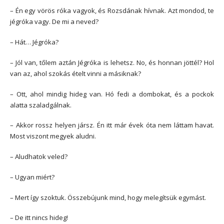
– Én egy vörös róka vagyok, és Rozsdának hívnak. Azt mondod, te
jégróka vagy. De mi a neved?
– Hát… Jégróka?
– Jól van, tőlem aztán Jégróka is lehetsz. No, és honnan jöttél? Hol
van az, ahol szokás ételt vinni a másiknak?
– Ott, ahol mindig hideg van. Hó fedi a dombokat, és a pockok
alatta szaladgálnak.
– Akkor rossz helyen jársz. Én itt már évek óta nem láttam havat.
Most viszont megyek aludni.
– Aludhatok veled?
– Ugyan miért?
– Mert így szoktuk. Összebújunk mind, hogy melegítsük egymást.
– De itt nincs hideg!