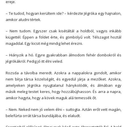
ereje.
– Te tudod, hogyan kerültem ide? – kérdezte Jégróka egy hajnalon,
amikor aludni tértek.
– Nem tudom. Egyszer csak kisétáltál a holdból, vagyis inkább
kiügettél. Éppen a földet érte, és gömbölyű volt. Télszagot hoztál
magaddal. Egy kicsit még mindig lehet érezni.
– Hiányzik a hó. Egyre gyakrabban álmodom fehér dombokról és
jégrókákról. Pedig jó itt élni veled.
Rozsda a távolba meredt. Azokra a nappalokra gondolt, amikor
nem bírja társa közelségét, és egyedül járja a mezőket. Azokra,
amelyeken Jégróka nyugtalanul hánykolódik, és álmában egy
másik meleg testet keres, hogy hozzábújhasson. És arra a napra,
amikor hagyta, hogy a kövek maguk alá temessék őt.
– Nem. Neked nem jó velem élni – suttogta. Aztán erőt vett magán,
belefúrta orrát társa bundájába, és elaludt.