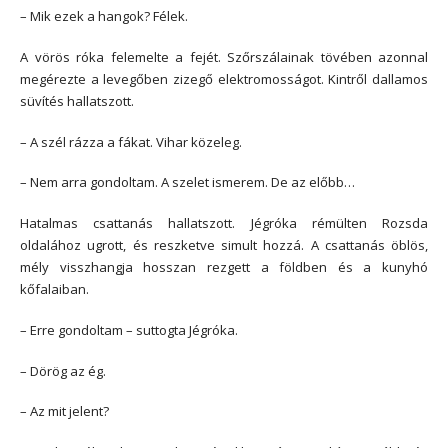
– Mik ezek a hangok? Félek.
A vörös róka felemelte a fejét. Szőrszálainak tövében azonnal
megérezte a levegőben zizegő elektromosságot. Kintről dallamos
süvítés hallatszott.
– A szél rázza a fákat. Vihar közeleg.
– Nem arra gondoltam. A szelet ismerem. De az előbb…
Hatalmas csattanás hallatszott. Jégróka rémülten Rozsda
oldalához ugrott, és reszketve simult hozzá. A csattanás öblös,
mély visszhangja hosszan rezgett a földben és a kunyhó
kőfalaiban.
– Erre gondoltam – suttogta Jégróka.
– Dörög az ég.
– Az mit jelent?