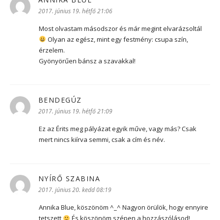
2017. június 19. hétfő 21:06
Most olvastam másodszor és már megint elvarázsoltál
Olyan az egész, mint egy festmény: csupa szín,
érzelem.
Gyönyörűen bánsz a szavakkal!
BENDEGÚZ
szerint:
2017. június 19. hétfő 21:09
Ez az Érits meg pályázat egyik műve, vagy más? Csak
mert nincs kiírva semmi, csak a cím és név.
NYÍRŐ SZABINA
szerint:
2017. június 20. kedd 08:19
Annika Blue, köszönöm ^_^ Nagyon örülök, hogy ennyire
tetszett
És köszönöm szépen a hozzászólásod!