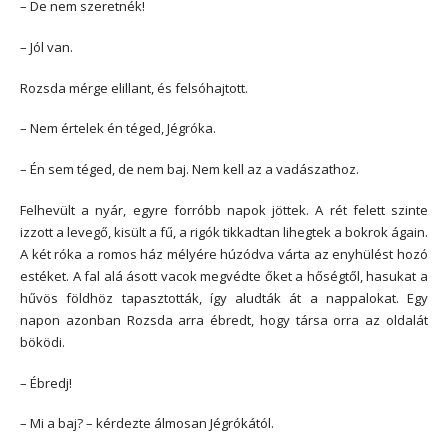
– De nem szeretnék!
– Jól van.
Rozsda mérge elillant, és felsóhajtott.
– Nem értelek én téged, Jégróka.
– Én sem téged, de nem baj. Nem kell az a vadászathoz.
Felhevült a nyár, egyre forróbb napok jöttek. A rét felett szinte
izzott a levegő, kisült a fű, a rigók tikkadtan lihegtek a bokrok ágain.
A két róka a romos ház mélyére húzódva várta az enyhülést hozó
estéket. A fal alá ásott vacok megvédte őket a hőségtől, hasukat a
hűvös földhöz tapasztották, így aludták át a nappalokat. Egy
napon azonban Rozsda arra ébredt, hogy társa orra az oldalát
böködi.
– Ébredj!
– Mi a baj? – kérdezte álmosan Jégrókától.