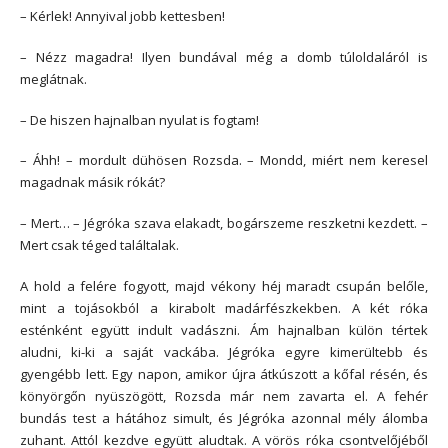
– Kérlek! Annyival jobb kettesben!
– Nézz magadra! Ilyen bundával még a domb túloldaláról is
meglátnak.
– De hiszen hajnalban nyulat is fogtam!
– Áhh! – mordult dühösen Rozsda. – Mondd, miért nem keresel
magadnak másik rókát?
– Mert… – Jégróka szava elakadt, bogárszeme reszketni kezdett. –
Mert csak téged találtalak.
A hold a felére fogyott, majd vékony héj maradt csupán belőle,
mint a tojásokból a kirabolt madárfészkekben. A két róka
esténként együtt indult vadászni. Ám hajnalban külön tértek
aludni, ki-ki a saját vackába. Jégróka egyre kimerültebb és
gyengébb lett. Egy napon, amikor újra átkúszott a kőfal résén, és
könyörgőn nyüszögött, Rozsda már nem zavarta el. A fehér
bundás test a hátához simult, és Jégróka azonnal mély álomba
zuhant. Attól kezdve együtt aludtak. A vörös róka csontvelőjéből