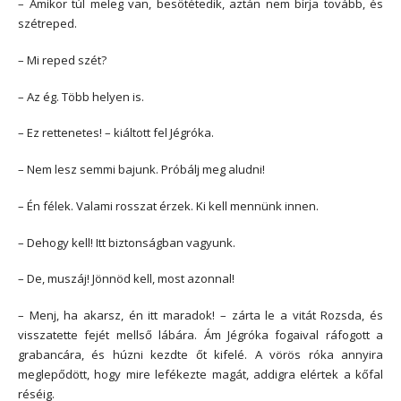
– Amikor túl meleg van, besötétedik, aztán nem bírja tovább, és
szétreped.
– Mi reped szét?
– Az ég. Több helyen is.
– Ez rettenetes! – kiáltott fel Jégróka.
– Nem lesz semmi bajunk. Próbálj meg aludni!
– Én félek. Valami rosszat érzek. Ki kell mennünk innen.
– Dehogy kell! Itt biztonságban vagyunk.
– De, muszáj! Jönnöd kell, most azonnal!
– Menj, ha akarsz, én itt maradok! – zárta le a vitát Rozsda, és
visszatette fejét mellső lábára. Ám Jégróka fogaival ráfogott a
grabancára, és húzni kezdte őt kifelé. A vörös róka annyira
meglepődött, hogy mire lefékezte magát, addigra elértek a kőfal
réséig.