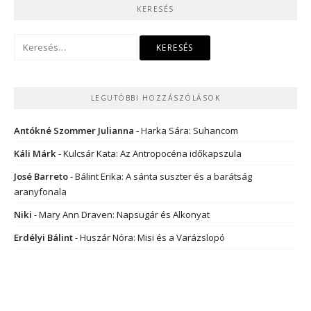
KERESÉS
Keresés:
LEGUTÓBBI HOZZÁSZÓLÁSOK
Antókné Szommer Julianna
-
Harka Sára: Suhancom
Káli Márk
-
Kulcsár Kata: Az Antropocéna időkapszula
José Barreto
-
Bálint Erika: A sánta suszter és a barátság
aranyfonala
Niki
-
Mary Ann Draven: Napsugár és Alkonyat
Erdélyi Bálint
-
Huszár Nóra: Misi és a Varázslopó