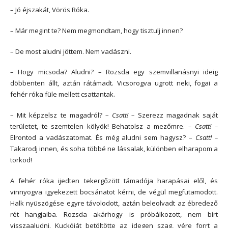
– Jó éjszakát, Vörös Róka.
– Már megint te? Nem megmondtam, hogy tisztulj innen?
– De most aludni jöttem. Nem vadászni.
– Hogy micsoda? Aludni? – Rozsda egy szemvillanásnyi ideig
döbbenten állt, aztán rátámadt. Vicsorogva ugrott neki, fogai a
fehér róka füle mellett csattantak.
– Mit képzelsz te magadról? –
Csatt! –
Szerezz magadnak saját
területet, te szemtelen kölyök! Behatolsz a mezőmre. –
Csatt! –
Elrontod a vadászatomat. És még aludni sem hagysz? –
Csatt! –
Takarodj innen, és soha többé ne lássalak, különben elharapom a
torkod!
A fehér róka ijedten tekergőzött támadója harapásai elől, és
vinnyogva igyekezett bocsánatot kérni, de végül megfutamodott.
Halk nyüszögése egyre távolodott, aztán beleolvadt az ébredező
rét hangjaiba. Rozsda akárhogy is próbálkozott, nem bírt
visszaaludni. Kuckóját betöltötte az idegen szag, vére forrt a