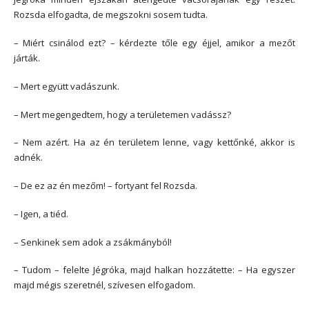
Rozsda elfogadta, de megszokni sosem tudta.
– Miért csinálod ezt? – kérdezte tőle egy éjjel, amikor a mezőt
járták.
– Mert együtt vadászunk.
– Mert megengedtem, hogy a területemen vadássz?
– Nem azért. Ha az én területem lenne, vagy kettőnké, akkor is
adnék.
– De ez az én mezőm! – fortyant fel Rozsda.
– Igen, a tiéd.
– Senkinek sem adok a zsákmányból!
– Tudom – felelte Jégróka, majd halkan hozzátette: – Ha egyszer
majd mégis szeretnél, szívesen elfogadom.