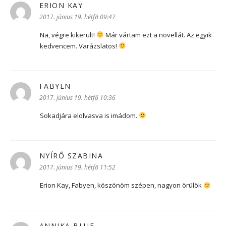
ERION KAY
szerint:
2017. június 19. hétfő 09:47
Na, végre kikerült!
Már vártam ezt a novellát. Az egyik
kedvencem. Varázslatos!
FABYEN
szerint:
2017. június 19. hétfő 10:36
Sokadjára elolvasva is imádom.
NYÍRŐ SZABINA
szerint:
2017. június 19. hétfő 11:52
Erion Kay, Fabyen, köszönöm szépen, nagyon örülök
ANNIKA BLUE
szerint: