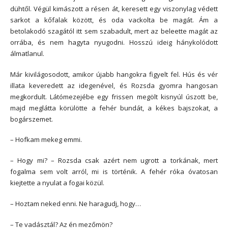
dühtől. Végül kimászott a résen át, keresett egy viszonylag védett
sarkot a kőfalak között, és oda vackolta be magát. Ám a
betolakodó szagától itt sem szabadult, mert az beleette magát az
orrába, és nem hagyta nyugodni. Hosszú ideig hánykolódott
álmatlanul.
Már kivilágosodott, amikor újabb hangokra figyelt fel. Hús és vér
illata keveredett az idegenével, és Rozsda gyomra hangosan
megkordult. Látómezejébe egy frissen megölt kisnyúl úszott be,
majd meglátta körülötte a fehér bundát, a kékes bajszokat, a
bogárszemet.
– Hofkam mekeg emmi.
– Hogy mi? – Rozsda csak azért nem ugrott a torkának, mert
fogalma sem volt arról, mi is történik. A fehér róka óvatosan
kiejtette a nyulat a fogai közül.
– Hoztam neked enni. Ne haragudj, hogy…
– Te vadásztál? Az én mezőmön?