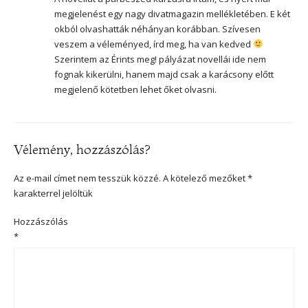
megjelenést egy nagy divatmagazin mellékletében. E két
okból olvashatták néhányan korábban. Szívesen
veszem a véleményed, írd meg, ha van kedved
Szerintem az Érints meg! pályázat novellái ide nem
fognak kikerülni, hanem majd csak a karácsony előtt
megjelenő kötetben lehet őket olvasni.
Vélemény, hozzászólás?
Az e-mail címet nem tesszük közzé.
A kötelező mezőket
*
karakterrel jelöltük
Hozzászólás
*