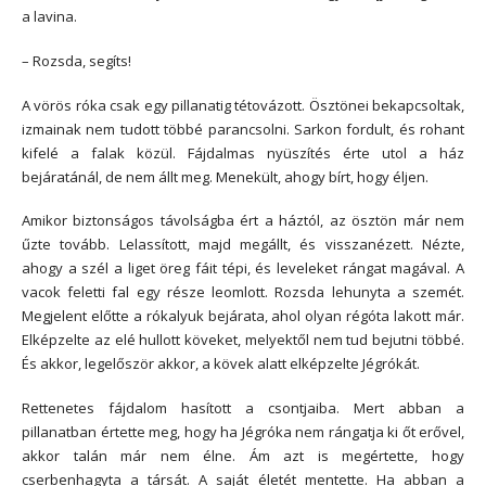
a lavina.
– Rozsda, segíts!
A vörös róka csak egy pillanatig tétovázott. Ösztönei bekapcsoltak,
izmainak nem tudott többé parancsolni. Sarkon fordult, és rohant
kifelé a falak közül. Fájdalmas nyüszítés érte utol a ház
bejáratánál, de nem állt meg. Menekült, ahogy bírt, hogy éljen.
Amikor biztonságos távolságba ért a háztól, az ösztön már nem
űzte tovább. Lelassított, majd megállt, és visszanézett. Nézte,
ahogy a szél a liget öreg fáit tépi, és leveleket rángat magával. A
vacok feletti fal egy része leomlott. Rozsda lehunyta a szemét.
Megjelent előtte a rókalyuk bejárata, ahol olyan régóta lakott már.
Elképzelte az elé hullott köveket, melyektől nem tud bejutni többé.
És akkor, legelőször akkor, a kövek alatt elképzelte Jégrókát.
Rettenetes fájdalom hasított a csontjaiba. Mert abban a
pillanatban értette meg, hogy ha Jégróka nem rángatja ki őt erővel,
akkor talán már nem élne. Ám azt is megértette, hogy
cserbenhagyta a társát. A saját életét mentette. Ha abban a