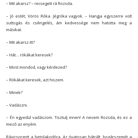
– Mit akarsz? – recsegett rá Rozsda.
– Jó estét, Vörös Róka. Jégróka vagyok. – Hangja egyszerre volt
suttogás és csilingelés, ám kedvessége nem hatotta meg a
másikat.
– Mit akarsz itt?
– Hát… rókákat keresek?
– Most mondod, vagy kérdezed?
– Rókákat keresek, azt hiszem.
– Minek?
– Vadászni.
– Én egyedül vadászom. Tisztulj innen! A nevem Rozsda, és ez a
mező az enyém.
Rávicsorgott a betolakodóra. Az óvatosan hátrált, bogárszemét a