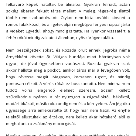
felkavaró képek hatoltak be álmaiba. Gyakran felriadt, aztán
sokáig éberen feküdt társa mellett. A meleg, réges-régi illattól
többé nem szabadulhatott. Olykor nem bírta tovább, kiosont a
romos falak közül, és a ligetek alján megbújva fényes nappal járta
a vidéket. Egyedül, ahogy mindig is tette. Ha ilyenkor visszatért, a
fehér rókát mindig zaklatott álomban, nyöszörögve találta.
Nem beszélgettek sokat, és Rozsda örült ennek. Jégróka néma
árnyékként követte őt. Világos bundája miatt hátrányban volt
ugyan, de jóval ügyesebben vadászott. Rozsda gyakran csak
akkor hallotta meg a pockot, amikor társa már a levegőben volt,
hogy rávesse magát. Magasan, kecsesen ugrott, és mindig
pontosan célzott. A vörös rókát ez bosszantotta. Nem mintha nem
tudott volna elegendő élelmet szerezni. Sosem kellett
szűkölködnie nyáron. A rét nyüzsgött a rágcsálóktól, békáktól,
madárfiókáktól, másik róka pedig nem élt a környéken. Ám Jégróka
ügyessége arra emlékeztette őt, hogy már nem fiatal. Az enyhe
telektől ellustultak az érzékei, nem kellett akár hótakaró alól is
meghallania a zsákmány mocorgását.
Jégróka minden éjszakán átengedte vacsorájának egy részét.