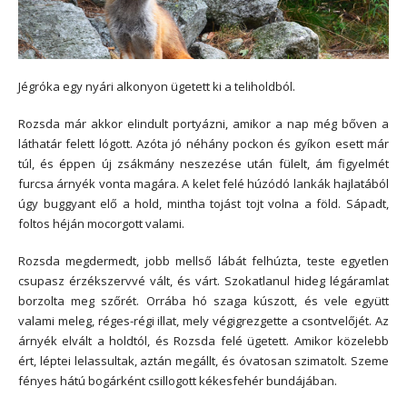
Jégróka egy nyári alkonyon ügetett ki a teliholdból.
Rozsda már akkor elindult portyázni, amikor a nap még bőven a
láthatár felett lógott. Azóta jó néhány pockon és gyíkon esett már
túl, és éppen új zsákmány neszezése után fülelt, ám figyelmét
furcsa árnyék vonta magára. A kelet felé húzódó lankák hajlatából
úgy buggyant elő a hold, mintha tojást tojt volna a föld. Sápadt,
foltos héján mocorgott valami.
Rozsda megdermedt, jobb mellső lábát felhúzta, teste egyetlen
csupasz érzékszervvé vált, és várt. Szokatlanul hideg légáramlat
borzolta meg szőrét. Orrába hó szaga kúszott, és vele együtt
valami meleg, réges-régi illat, mely végigrezgette a csontvelőjét. Az
árnyék elvált a holdtól, és Rozsda felé ügetett. Amikor közelebb
ért, léptei lelassultak, aztán megállt, és óvatosan szimatolt. Szeme
fényes hátú bogárként csillogott kékesfehér bundájában.