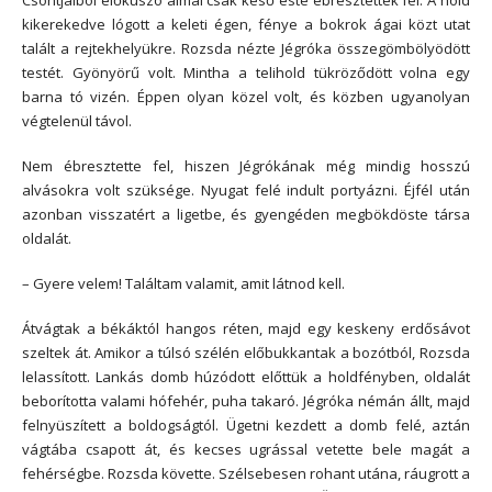
Csontjaiból előkúszó álmai csak késő este ébresztették fel. A hold
kikerekedve lógott a keleti égen, fénye a bokrok ágai közt utat
talált a rejtekhelyükre. Rozsda nézte Jégróka összegömbölyödött
testét. Gyönyörű volt. Mintha a telihold tükröződött volna egy
barna tó vizén. Éppen olyan közel volt, és közben ugyanolyan
végtelenül távol.
Nem ébresztette fel, hiszen Jégrókának még mindig hosszú
alvásokra volt szüksége. Nyugat felé indult portyázni. Éjfél után
azonban visszatért a ligetbe, és gyengéden megbökdöste társa
oldalát.
– Gyere velem! Találtam valamit, amit látnod kell.
Átvágtak a békáktól hangos réten, majd egy keskeny erdősávot
szeltek át. Amikor a túlsó szélén előbukkantak a bozótból, Rozsda
lelassított. Lankás domb húzódott előttük a holdfényben, oldalát
beborította valami hófehér, puha takaró. Jégróka némán állt, majd
felnyüszített a boldogságtól. Ügetni kezdett a domb felé, aztán
vágtába csapott át, és kecses ugrással vetette bele magát a
fehérségbe. Rozsda követte. Szélsebesen rohant utána, ráugrott a