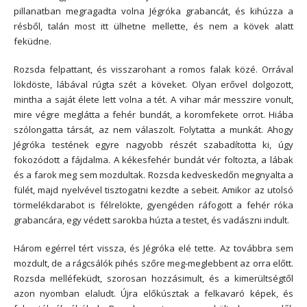
pillanatban megragadta volna Jégróka grabancát, és kihúzza a
résből, talán most itt ülhetne mellette, és nem a kövek alatt
feküdne.
Rozsda felpattant, és visszarohant a romos falak közé. Orrával
lökdöste, lábával rúgta szét a köveket. Olyan erővel dolgozott,
mintha a saját élete lett volna a tét. A vihar már messzire vonult,
mire végre meglátta a fehér bundát, a koromfekete orrot. Hiába
szólongatta társát, az nem válaszolt. Folytatta a munkát. Ahogy
Jégróka testének egyre nagyobb részét szabadította ki, úgy
fokozódott a fájdalma. A kékesfehér bundát vér foltozta, a lábak
és a farok meg sem mozdultak. Rozsda kedveskedőn megnyalta a
fülét, majd nyelvével tisztogatni kezdte a sebeit. Amikor az utolsó
törmelékdarabot is félrelökte, gyengéden ráfogott a fehér róka
grabancára, egy védett sarokba húzta a testet, és vadászni indult.
Három egérrel tért vissza, és Jégróka elé tette. Az továbbra sem
mozdult, de a rágcsálók pihés szőre meg-meglebbent az orra előtt.
Rozsda melléfeküdt, szorosan hozzásimult, és a kimerültségtől
azon nyomban elaludt. Újra előkúsztak a felkavaró képek, és