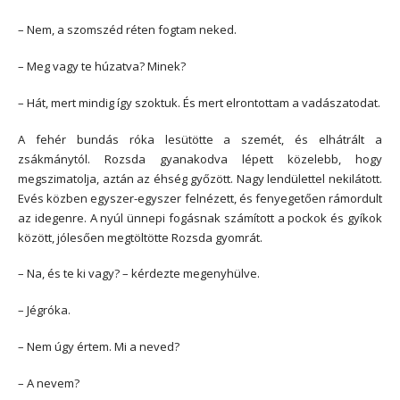
– Nem, a szomszéd réten fogtam neked.
– Meg vagy te húzatva? Minek?
– Hát, mert mindig így szoktuk. És mert elrontottam a vadászatodat.
A fehér bundás róka lesütötte a szemét, és elhátrált a
zsákmánytól. Rozsda gyanakodva lépett közelebb, hogy
megszimatolja, aztán az éhség győzött. Nagy lendülettel nekilátott.
Evés közben egyszer-egyszer felnézett, és fenyegetően rámordult
az idegenre. A nyúl ünnepi fogásnak számított a pockok és gyíkok
között, jólesően megtöltötte Rozsda gyomrát.
– Na, és te ki vagy? – kérdezte megenyhülve.
– Jégróka.
– Nem úgy értem. Mi a neved?
– A nevem?