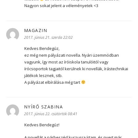
Nagyon sokat jelent a véleményetek <3
MAGAZIN
szerint:
2017. június 21. szerda 22:02
Kedves Bendegúz,
ez még nem pályázati novella. Nyári üzemmódban
vagyunk, így most az íróiskola tanulóitól vagy
írócsoportok tagjaitól kerülnek ki novellák, írástechnikai
játékok lesznek, stb.
A pályázat elbírálása még tart
NYÍRŐ SZABINA
szerint:
2017. június 22. csütörtök 08:41
Kedves Bendegúz!
A novellát a párbeszéd kurzusra írtam, és nyert már