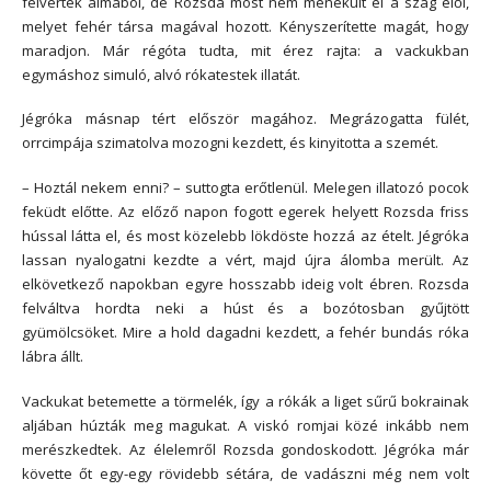
felverték álmából, de Rozsda most nem menekült el a szag elől,
melyet fehér társa magával hozott. Kényszerítette magát, hogy
maradjon. Már régóta tudta, mit érez rajta: a vackukban
egymáshoz simuló, alvó rókatestek illatát.
Jégróka másnap tért először magához. Megrázogatta fülét,
orrcimpája szimatolva mozogni kezdett, és kinyitotta a szemét.
– Hoztál nekem enni? – suttogta erőtlenül. Melegen illatozó pocok
feküdt előtte. Az előző napon fogott egerek helyett Rozsda friss
hússal látta el, és most közelebb lökdöste hozzá az ételt. Jégróka
lassan nyalogatni kezdte a vért, majd újra álomba merült. Az
elkövetkező napokban egyre hosszabb ideig volt ébren. Rozsda
felváltva hordta neki a húst és a bozótosban gyűjtött
gyümölcsöket. Mire a hold dagadni kezdett, a fehér bundás róka
lábra állt.
Vackukat betemette a törmelék, így a rókák a liget sűrű bokrainak
aljában húzták meg magukat. A viskó romjai közé inkább nem
merészkedtek. Az élelemről Rozsda gondoskodott. Jégróka már
követte őt egy-egy rövidebb sétára, de vadászni még nem volt