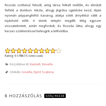
Rozsda szótlanul feküdt, amíg társa felkelt mellőle, és elindult
felfelé a dombon. Nézte, ahogy Jégróka ügetésbe kezd, lépte
nyomán pitypangfelhő kavarog, alakja sötét árnyékká válik a
tojáshold előtt. A domb tetején megállt. Még egyszer
visszatekintett, aztán megfordult, és Rozsda látta, ahogy egy
kecses szökkenéssel beleugrik a teliholdba.
*
Rating: 9.1/
10
(15 votes cast)
Közzétéve itt:
Kiemelt
,
Novella
Címkék:
novella
,
Nyírő Szabina
8 HOZZÁSZÓLÁS
SZÓLJ HOZZÁ