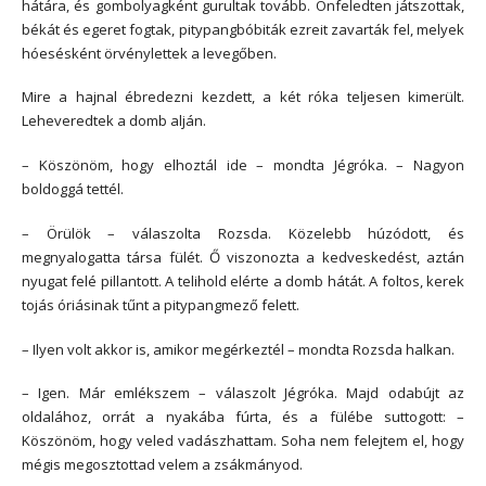
hátára, és gombolyagként gurultak tovább. Önfeledten játszottak,
békát és egeret fogtak, pitypangbóbiták ezreit zavarták fel, melyek
hóesésként örvénylettek a levegőben.
Mire a hajnal ébredezni kezdett, a két róka teljesen kimerült.
Leheveredtek a domb alján.
– Köszönöm, hogy elhoztál ide – mondta Jégróka. – Nagyon
boldoggá tettél.
– Örülök – válaszolta Rozsda. Közelebb húzódott, és
megnyalogatta társa fülét. Ő viszonozta a kedveskedést, aztán
nyugat felé pillantott. A telihold elérte a domb hátát. A foltos, kerek
tojás óriásinak tűnt a pitypangmező felett.
– Ilyen volt akkor is, amikor megérkeztél – mondta Rozsda halkan.
– Igen. Már emlékszem – válaszolt Jégróka. Majd odabújt az
oldalához, orrát a nyakába fúrta, és a fülébe suttogott: –
Köszönöm, hogy veled vadászhattam. Soha nem felejtem el, hogy
mégis megosztottad velem a zsákmányod.