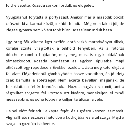
földre vetette. Rozsda sarkon fordult, és elügetett.
Nyugtalanul folytatta a portyázást. Amikor már a második pocok
csúszott ki a karmai közül, inkább feladta. Még nem lakott jól, de
ideges gyomra nem kívánt több húst. Bosszúsan indult haza.
Egy öreg fák alkotta liget szélén apró viskó maradványai álltak,
kőfalai szinte világítottak a telihold fényében. Az a fatörzs
dönthette romba hajdanán, mely még most is egyik oldalának
támaszkodott. Rozsda bemászott az egykori épületbe, majd
átkúszott egy repedésen. Évekkel ezelőtt itt ásta meg kotorékját a
fal alatt. Elégedetlenül gömbölyödött össze vackában, és jó ideig
csak bámulta a sötétséget. Nem akarta bevallani magának, de
felzaklatta a fehér bundás róka. Hozott magával valamit, ami a
régmúltat zörgette fel. Rozsda azt kívánta, meneküljön el minél
messzebbre, és soha többé ne kelljen találkoznia vele.
Hajnal előtt felriadt. Felkapta fejét, és ugrásra készen szimatolt.
Alig hallható neszezés hatolt be a kuckójába, és a tél szaga. Majd a
szagot a gazdája is követte.