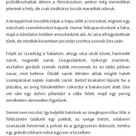
próbálkozhattak áttörni a fémrácsokon, amikor még menedéket
jelentett a hely, de csak totálkáros kocsik maradtak utánuk.
A terepjáróval összébb toljuk a kapu előtt a roncsokat, mígnem egy
mászható szemétdombot kapunk. Hamar felkapaszkodunk a falra,
majd a túloldalon kötélen ereszkedünk alá. Az utca elhagyatottnak
tűnik, de mindkét kezemben pisztolyt szorítva osonok Dex után.
Folyik az izzadság a hátamon, ahogy utca utcát követ, harmadik
sarok, negyedik sarok. Üvegszilánkok, nyikorgó zsanérok,
aszfalton gördülő szemét. Hullák nincsenek, és ez talán jobban
zavar, mint kellene. Ötödik sarok. Minden ablak mögött halott
szempárokat sejtek. Hatodik sarok. Betört kirakaton lépünk be a
plázába, az üveg fülsüketítően csikordul a bakancsom alatt. Dex
vet rám egy dühös pillantást a válla felett, majd egy percig
mindketten dermedten figyelünk.
Semmi sem mozdul, így beljebb hatolunk az üvegkoporsóba. Már a
földszinten találunk egy patikát, az üvege betört, odabenn
szanaszét hevernek a polcok és a gyógyszeres dobozok, mintha
egy gránát robbant volna egyszer a közelben.