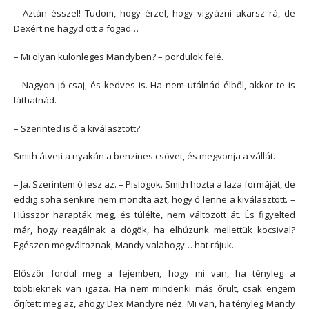
– Aztán ésszel! Tudom, hogy érzel, hogy vigyázni akarsz rá, de
Dexért ne hagyd ott a fogad…
– Mi olyan különleges Mandyben? – pördülök felé.
– Nagyon jó csaj, és kedves is. Ha nem utálnád élből, akkor te is
láthatnád.
– Szerinted is ő a kiválasztott?
Smith átveti a nyakán a benzines csövet, és megvonja a vállát.
– Ja. Szerintem ő lesz az. – Pislogok. Smith hozta a laza formáját, de
eddig soha senkire nem mondta azt, hogy ő lenne a kiválasztott. –
Hússzor harapták meg, és túlélte, nem változott át. És figyelted
már, hogy reagálnak a dögök, ha elhúzunk mellettük kocsival?
Egészen megváltoznak, Mandy valahogy… hat rájuk.
Először fordul meg a fejemben, hogy mi van, ha tényleg a
többieknek van igaza. Ha nem mindenki más őrült, csak engem
őrjített meg az, ahogy Dex Mandyre néz. Mi van, ha tényleg Mandy