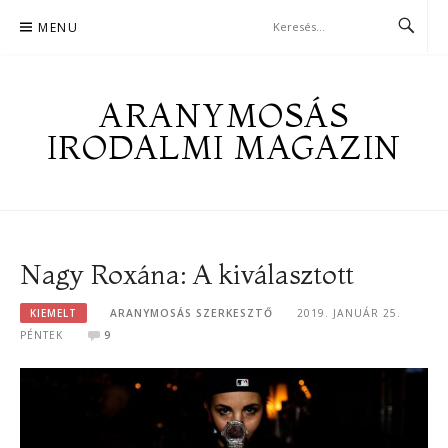
Skip
MENU
to
content
ARANYMOSÁS
IRODALMI MAGAZIN
Nagy Roxána: A kiválasztott
KIEMELT
ARANYMOSÁS SZERKESZTŐ
2019. JANUÁR 25.
PÉNTEK
9