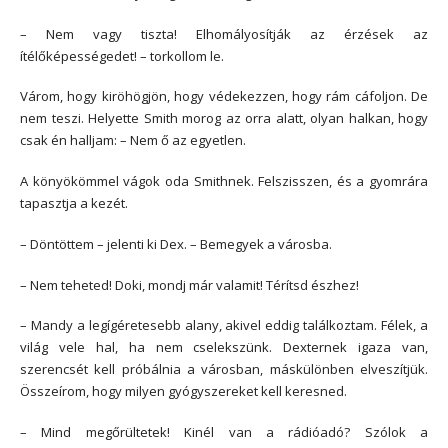
– Nem vagy tiszta! Elhomályosítják az érzések az
ítélőképességedet! – torkollom le.
Várom, hogy kiröhögjön, hogy védekezzen, hogy rám cáfoljon. De
nem teszi. Helyette Smith morog az orra alatt, olyan halkan, hogy
csak én halljam: – Nem ő az egyetlen.
A könyökömmel vágok oda Smithnek. Felszisszen, és a gyomrára
tapasztja a kezét.
– Döntöttem – jelenti ki Dex. – Bemegyek a városba.
– Nem teheted! Doki, mondj már valamit! Térítsd észhez!
– Mandy a legígéretesebb alany, akivel eddig találkoztam. Félek, a
világ vele hal, ha nem cselekszünk. Dexternek igaza van,
szerencsét kell próbálnia a városban, máskülönben elveszítjük.
Összeírom, hogy milyen gyógyszereket kell keresned.
– Mind megőrültetek! Kinél van a rádióadó? Szólok a