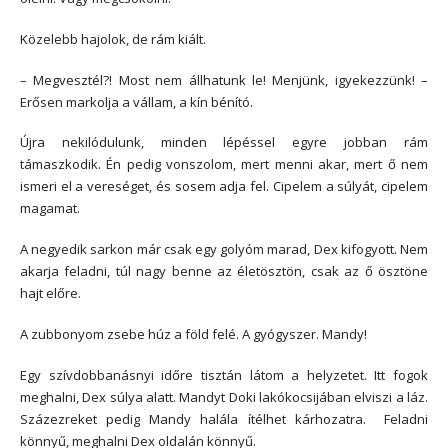
Közelebb hajolok, de rám kiált.
– Megvesztél?! Most nem állhatunk le! Menjünk, igyekezzünk! –
Erősen markolja a vállam, a kín bénító.
Újra nekilódulunk, minden lépéssel egyre jobban rám
támaszkodik. Én pedig vonszolom, mert menni akar, mert ő nem
ismeri el a vereséget, és sosem adja fel. Cipelem a súlyát, cipelem
magamat.
A negyedik sarkon már csak egy golyóm marad, Dex kifogyott. Nem
akarja feladni, túl nagy benne az életösztön, csak az ő ösztöne
hajt előre.
A zubbonyom zsebe húz a föld felé. A gyógyszer. Mandy!
Egy szívdobbanásnyi időre tisztán látom a helyzetet. Itt fogok
meghalni, Dex súlya alatt. Mandyt Doki lakókocsijában elviszi a láz.
Százezreket pedig Mandy halála ítélhet kárhozatra. Feladni
könnyű, meghalni Dex oldalán könnyű.