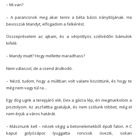
– Mi van?
– A parancsnok meg akar tenni a béta bázis irányítójának. Ha
bevisszük Mandyt, elfogadom a felkérést.
Összepréselem az ajkam, és a vérpöttyös szélvédőn bámulok
kifelé.
– Mandy miatt? Hogy mellette maradhass?
Nem válaszol, de a csend árulkodó.
– Nézd, tudom, hogy a múltban volt valami közöttünk, és hogy te
még nem vagy túl ra…
Egy dög ugrik a terepjáró elé, Dex a gázra lép, én megmarkolom a
pisztolyom. Az aszfaltba gyaluljuk, és nem szólunk többet, még el
nem érjük a város határát.
– Másznunk kell – nézek végig a betonelemekből épült falon. A C
kaput golyózápor lyuggatta roncsok övezik, sokan