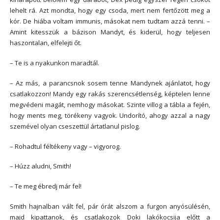
lehelt rá. Azt mondta, hogy egy csoda, mert nem fertőzött meg a
kór. De hiába voltam immunis, másokat nem tudtam azzá tenni. –
Amint kitesszük a bázison Mandyt, és kiderül, hogy teljesen
haszontalan, elfelejti őt.
– Te is a nyakunkon maradtál.
– Az más, a parancsnok sosem tenne Mandynek ajánlatot, hogy
csatlakozzon! Mandy egy rakás szerencsétlenség, képtelen lenne
megvédeni magát, nemhogy másokat. Szinte villog a tábla a fején,
hogy ments meg, törékeny vagyok. Undorító, ahogy azzal a nagy
szemével olyan cseszettül ártatlanul pislog.
– Rohadtul féltékeny vagy – vigyorog.
– Húzz aludni, Smith!
– Te meg ébredj már fel!
Smith hajnalban vált fel, pár órát alszom a furgon anyósülésén,
majd kipattanok, és csatlakozok Doki lakókocsija előtt a