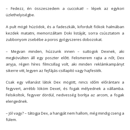
– Fedezz, én összeszedem a cuccokat! – lépek az egykori
üzlethelyiségbe.
A pult mögé húzódok, és a fadeszkák, kifordult fiókok halmában
kezdek matatni, memorizáltam Doki listáját, sorra csúsztatom a
zubbonyom zsebébe a poros gyógyszeres dobozokat.
– Megvan minden, húzzunk innen – suttogok Dexnek, aki
megkövülten áll egy poszter előtt. Felismerem rajta a nőt, Dex
anyja, régen híres filmcsillag volt, aki minden reklámkampányt
sikerre vitt, legyen az fejfájás-csillapító vagy hajfesték.
Csak egy villanást látok Dex mögött, nincs időm előrántani a
fegyvert, arrébb lököm Dexet, és fogak mélyednek a vállamba.
Felsikoltok, fegyver dördül, nedvesség borítja az arcom, a fogak
elengednek.
– Jól vagy? – tátogja Dex, a hangját nem hallom, még mindig cseng a
fülem.