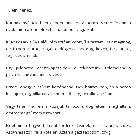
Túlélni nehéz.
Karmok nyúlnak felénk, beért minket a horda, szinte érzem a
nyakamon a leheletüket, a hátamon az ujjaikat.
Kilépek Dex súlya alól, rémisztően könnyű a testem. Dex meginog,
de talpon marad, mögötte dögvész kavarog, kezek, torz arcok,
fogak és karmok.
Egy pillanatra összekapcsolódik a tekintetünk. Felemelem a
pisztolyt, meghúzom a ravaszt.
Érzem, ahogy a szívem kettéhasad. Dex hátrazuhan, és a horda
lecsap rá, egy pillanatra minden dög megfeledkezik rólam.
Vagy talán már én is közéjük tartozom, dög lettem, meghaltam,
amikor meghúztam a ravaszt.
Eldobom a fegyvert, hátat fordítok Dexnek, és rohanni kezdek.
Aztán mászok, fel a kötélen. Aztán a gázt taposom, tövig.