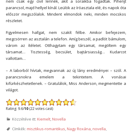
nem csak egy civil lennék, akit a soraikba fogadtak. Pihenjt
parancsol, majd hellyel kínál. Leülök az íróasztala elé, és napok óta
először megszólalok. Mindent elmondok neki, minden mocskos
részletet.
Figyelmesen hallgat, nem szakít félbe. Amikor befejezem,
megcsörren az asztalán a telefon. Amíg beszél, a padlót bámulom,
várom az ítéletet. Otthagytam egy társamat, megöltem egy
társamat… Tisztesség, becsület, bajtársiasság… Kudarcot
vallottam…
– A laborból hívtak, megvannak az új lány eredményei – szól. A
parancsnokra emelem a tekintetem. A vonásai
kifürkészhetetlenek. – Gratulálok, Miss Anderson, megmentette a
világot.
Rating: 9.6/
10
(22 votes cast)
Közzétéve itt:
Kiemelt
,
Novella
Címkék:
misztikus-romantikus
,
Nagy Roxána
,
novella
,