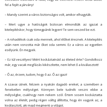
fel a fejét a járvány!
– Mandy szerint a város biztonságos volt, amikor elhagyták.
– Mert ugye a hatóságok biztosan elmondták az igazat a
kitelepítéskor, hogy tömegpánik legyen! Te sem veszed be ezt.
– A rohadékok csak oda mennek, ahol élőket éreznek. A kitelepítés
után nem vonzotta már őket oda semmi. Ez a város az egyetlen
esélyünk. Én megyek.
– Ez túl veszélyes! Miért kockáztatnád az életed érte? Gondolkozz
már, egy vacak megfázás kikészítette, nem lehet ő a kiválasztott!
– Ő az, érzem, tudom, hogy ő az. Ő az igazi!
A szavai ütnek. Nézem a nyakán dagadó ereket, a szemében a
feneketlen mélységet. Könnyen bele tudnék veszni ebbe a
mélységbe, csakhogy nem nekem szól. Értem sosem kockáztatta
volna az életét, pedig régen váltig állította, hogy én vagyok az, a
kiválasztott, aki majd megmenti a világot.