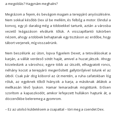
a megoldás? Hagynám meghalni?
Megrázom a fejem, és bevágom magam a terepjáró anyósülésére.
Nem sokkal később Dex ül be mellém, és felbőg a motor. Elindul a
konvoj, egy jó darabig még a többiekkel tartunk, aztán a városba
vezető leágazáson elválunk tőlük. A visszapillantó tükörben
nézem, ahogy a többiek behajtanak egy tisztáson az erdőbe, hogy
tábort verjenek, míg visszaérünk.
Nem beszélünk az úton, lopva figyelem Dexet, a tetoválásokat a
karján, a vállát verdeső sötét haját, amivel a huzat játszik. Ahogy
közeledünk a városhoz, egyre több az útszéli, elhagyatott roncs,
néhány kocsit a terepjáró megerősített gallytörőjével tolunk el az
útból. Csak pár dög kóborol az út mentén, a ruha cafatokban lóg
róluk, az egyiknek tőből hiányzik a karja, a másiknak átlátok a
mellkasán lévő lyukon. Hamar lemaradnak mögöttünk. Erősen
szorítom a kapaszkodót, amikor lefejezett hullákon hajtunk át, a
döccenőkbe beleremeg a gyomrom.
– Ez az utolsó küldetésem a csapattal – töri meg a csendet Dex.