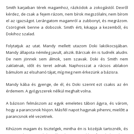
Smith karjaiban térek magamhoz, rázkódok a zokogástól. Dexről
kérdez, de csak a fejem rázom, nem bírok megszólalni, nem bírom
el az igazságot. Lerángatom magamról a zubbonyt, és megrázom.
Csörögnek benne a dobozok. Smith érti, kikapja a kezemből, és
Dokihoz szalad.
Folytatjuk az utat. Mandy mellett utazom Doki lakókocsijában.
Mandy állapota némileg javult, alszik. Bárcsak én is tudnék aludni.
De nem jönnek sem álmok, sem szavak. Doki és Smith nem
zaklatnak, időt és teret adnak. Naphosszat a rácsos ablakon
bámulom az elsuhanó tájat, míg meg nem érkezünk a bázisra.
Mandy kába és gyenge, de él, és Doki szerint ezt csakis az én
érdemem. A gyógyszerek nélkül meghalt volna.
A bázison felmászom az egyik emeletes tábori ágyra, és várom,
hogy a parancsnok hívjon. Másfél napot hagynak pihenni, mielőtt a
parancsnok elé vezetnek.
Kihúzom magam és tisztelgek, mintha én is közéjük tartoznék, és