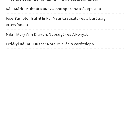
Káli Márk
-
Kulcsár Kata: Az Antropocéna időkapszula
José Barreto
-
Bálint Erika: A sánta suszter és a barátság
aranyfonala
Niki
-
Mary Ann Draven: Napsugár és Alkonyat
Erdélyi Bálint
-
Huszár Nóra: Misi és a Varázslopó