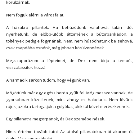
körülzárnak.
Nem fogjuk elérni a városfalat.
A házakra pillantok. Ha behúzódunk valahová, talán időt
nyerhetünk, de előbb-utóbb áttörnének a bútorbarikádon, a
töltények pedig elfogynának. Nem, nem húzódhatunk be sehová,
csak csapdába esnénk, még jobban körülvennének.
Megszaporázom a lépteimet, de Dex nem bírja a tempót,
visszalassítok hozzá.
A harmadik sarkon tudom, hogy végünk van.
Mögöttünk már egy egész horda gyűlt fel. Még messze vannak, de
gyorsabban közelítenek, mint ahogy mi haladunk. Nem lövünk
rájuk, azokra tartogatjuk a golyókat, akik túl közel merészkednek.
Egy pillanatra megtorpanok, és Dex szemébe nézek.
Nincs értelme tovább futni. Az utolsó pillanatokban át akarom őt
ölelni. Vagy megcsókolni.