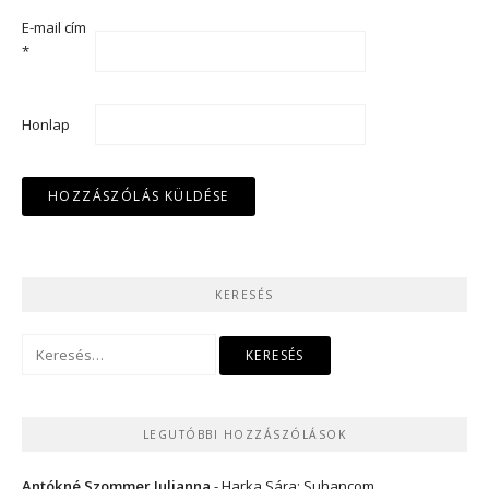
E-mail cím
*
Honlap
KERESÉS
Keresés:
LEGUTÓBBI HOZZÁSZÓLÁSOK
Antókné Szommer Julianna
-
Harka Sára: Suhancom