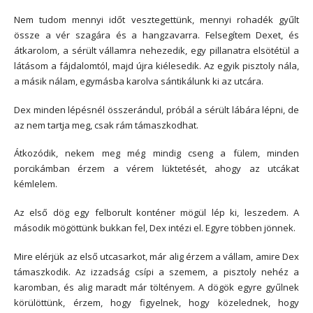
Nem tudom mennyi időt vesztegettünk, mennyi rohadék gyűlt
össze a vér szagára és a hangzavarra. Felsegítem Dexet, és
átkarolom, a sérült vállamra nehezedik, egy pillanatra elsötétül a
látásom a fájdalomtól, majd újra kiélesedik. Az egyik pisztoly nála,
a másik nálam, egymásba karolva sántikálunk ki az utcára.
Dex minden lépésnél összerándul, próbál a sérült lábára lépni, de
az nem tartja meg, csak rám támaszkodhat.
Átkozódik, nekem meg még mindig cseng a fülem, minden
porcikámban érzem a vérem lüktetését, ahogy az utcákat
kémlelem.
Az első dög egy felborult konténer mögül lép ki, leszedem. A
második mögöttünk bukkan fel, Dex intézi el. Egyre többen jönnek.
Mire elérjük az első utcasarkot, már alig érzem a vállam, amire Dex
támaszkodik. Az izzadság csípi a szemem, a pisztoly nehéz a
karomban, és alig maradt már töltényem. A dögök egyre gyűlnek
körülöttünk, érzem, hogy figyelnek, hogy közelednek, hogy