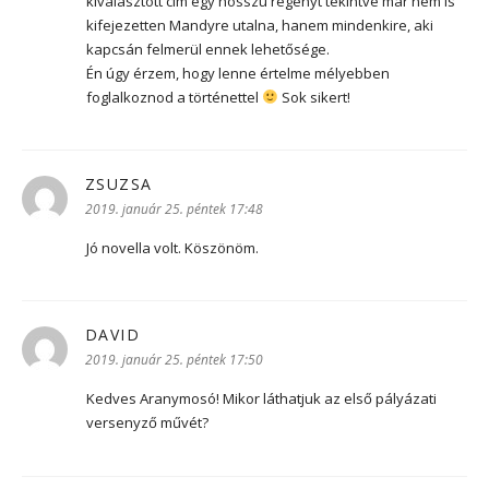
kiválasztott cím egy hosszú regényt tekintve már nem is
kifejezetten Mandyre utalna, hanem mindenkire, aki
kapcsán felmerül ennek lehetősége.
Én úgy érzem, hogy lenne értelme mélyebben
foglalkoznod a történettel
Sok sikert!
ZSUZSA
szerint:
2019. január 25. péntek 17:48
Jó novella volt. Köszönöm.
DAVID
szerint:
2019. január 25. péntek 17:50
Kedves Aranymosó! Mikor láthatjuk az első pályázati
versenyző művét?