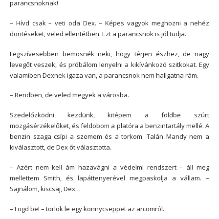
parancsnoknak!
– Hívd csak – veti oda Dex. – Képes vagyok meghozni a nehéz
döntéseket, veled ellentétben. Ezt a parancsnok is jól tudja.
Legszívesebben bemosnék neki, hogy térjen észhez, de nagy
levegőt veszek, és próbálom lenyelni a kikívánkozó szitkokat. Egy
valamiben Dexnek igaza van, a parancsnok nem hallgatna rám.
– Rendben, de veled megyek a városba.
Szedelőzködni kezdünk, kitépem a földbe szúrt
mozgásérzékelőket, és feldobom a platóra a benzintartály mellé. A
benzin szaga csípi a szemem és a torkom. Talán Mandy nem a
kiválasztott, de Dex őt választotta.
– Azért nem kell ám hazavágni a védelmi rendszert – áll meg
mellettem Smith, és lapáttenyerével megpaskolja a vállam. –
Sajnálom, kiscsaj, Dex…
– Fogd be! – törlök le egy könnycseppet az arcomról.