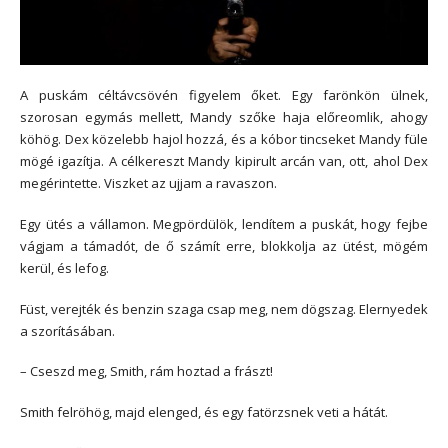
A puskám céltávcsövén figyelem őket. Egy farönkön ülnek,
szorosan egymás mellett, Mandy szőke haja előreomlik, ahogy
köhög. Dex közelebb hajol hozzá, és a kóbor tincseket Mandy füle
mögé igazítja. A célkereszt Mandy kipirult arcán van, ott, ahol Dex
megérintette. Viszket az ujjam a ravaszon.
Egy ütés a vállamon. Megpördülök, lendítem a puskát, hogy fejbe
vágjam a támadót, de ő számít erre, blokkolja az ütést, mögém
kerül, és lefog.
Füst, verejték és benzin szaga csap meg, nem dögszag. Elernyedek
a szorításában.
– Cseszd meg, Smith, rám hoztad a frászt!
Smith felröhög, majd elenged, és egy fatörzsnek veti a hátát.