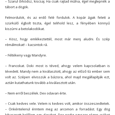
– Szarul őrködsz, kiscsaj. Ha csak rajtad múlna, éjjel meglepnék a
tábort a dögök.
Felmordulok, és az erdő felé fordulok. A kopár ágak felett a
szürkülő égbolt tiszta, éjjel telihold lesz, a fényében könnyű
kiszúrni a betolakodókat.
– Kösz, hogy emlékeztettél, most már menj aludni. És szép
rémálmokat! – kacsintok rá.
– Féltékeny vagy Mandyre.
– Francokat. Doki most is téved, ahogy velem kapcsolatban is
tévedett. Mandy nem a kiválasztott, ahogy az előző tíz ember sem
volt az. Szépen elvisszük a bázisra, ahol majd megállapítják ezt,
aztán kutathatunk tovább a kiválasztott után.
– Nem erről beszélek. Dex odavan érte.
– Csak kedves vele. Velem is kedves volt, amikor összeszedtetek.
– Önkéntelenül érintem meg az arcomon a forradást. Egy dög
kiharapott belőlem egy darabot, Dex pedig egyszer régen csókot