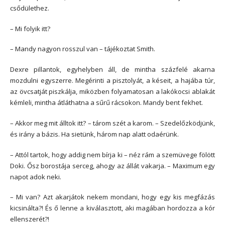
csődülethez.
– Mi folyik itt?
– Mandy nagyon rosszul van – tájékoztat Smith.
Dexre pillantok, egyhelyben áll, de mintha százfelé akarna
mozdulni egyszerre. Megérinti a pisztolyát, a késeit, a hajába túr,
az övcsatját piszkálja, miközben folyamatosan a lakókocsi ablakát
kémleli, mintha átláthatna a sűrű rácsokon. Mandy bent fekhet.
– Akkor meg mit álltok itt? – tárom szét a karom. – Szedelőzködjünk,
és irány a bázis. Ha sietünk, három nap alatt odaérünk.
– Attól tartok, hogy addig nem bírja ki – néz rám a szemüvege fölött
Doki. Ősz borostája serceg, ahogy az állát vakarja. – Maximum egy
napot adok neki.
– Mi van? Azt akarjátok nekem mondani, hogy egy kis megfázás
kicsinálta?! És ő lenne a kiválasztott, aki magában hordozza a kór
ellenszerét?!