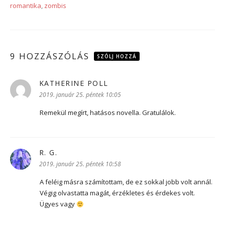
romantika
,
zombis
9 HOZZÁSZÓLÁS
SZÓLJ HOZZÁ
KATHERINE POLL
szerint:
2019. január 25. péntek 10:05
Remekül megírt, hatásos novella. Gratulálok.
R. G.
szerint:
2019. január 25. péntek 10:58
A feléig másra számítottam, de ez sokkal jobb volt annál.
Végig olvastatta magát, érzékletes és érdekes volt.
Ügyes vagy