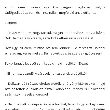
– Ez nem csupán egy közönséges megfázás, súlyos
tüdőgyulladása van, és nincs nálam megfelelő antibiotikum…
Leintem.
– Én azt mondom, hogy tartsuk magunkat a tervhez, irány a bázis.
Doki, te meg légy kreatív, és tartsd életben ezt a virágszálat.
Dex úgy áll elém, mintha ott sem lennék. – A tervezett útvonal
elhalad egy város mellett. Bemegyek oda, és szerzek gyógyszert!
Egy pillanatig levegőt sem kapok, majd meglököm Dexet.
– Elment az eszed?! A városok hemzsegnek a dögöktől!
– Dellwan déli részét elrekesztették a járvány kitörésekor, majd
áttelepítették a lakóit az északi kolóniába. Mandy is Dellwanból
származik, mesélt a városról.
– Nem ok nélkül telepítették ki a lakókat, lehet, hogy a dögök már
elkezdték lebontani a falat, vagy az elkerített részen belül ütötte