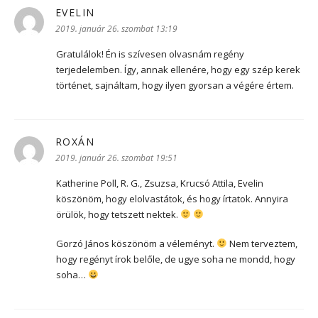
EVELIN
szerint:
2019. január 26. szombat 13:19
Gratulálok! Én is szívesen olvasnám regény
terjedelemben. Így, annak ellenére, hogy egy szép kerek
történet, sajnáltam, hogy ilyen gyorsan a végére értem.
ROXÁN
szerint:
2019. január 26. szombat 19:51
Katherine Poll, R. G., Zsuzsa, Krucsó Attila, Evelin
köszönöm, hogy elolvastátok, és hogy írtatok. Annyira
örülök, hogy tetszett nektek.
Gorzó János köszönöm a véleményt.
Nem terveztem,
hogy regényt írok belőle, de ugye soha ne mondd, hogy
soha…