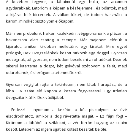
A kezében fegyver, a lábaimnál egy hulla, az arcomon
agydarabkák. Letörlöm a képem a kézfejemmel, és bólintok, majd
a kijárat felé biccentek. A vállam lüktet, de tudom használni a
karom, mindkét pisztolyom előkapom.
Már nem próbálunk halkan közlekedni, végigrohanunk a plázán, a
bakancsom alatt csattog a csempe. Már majdnem elérjük a
kijáratot, amikor kirobban mellettünk egy kirakat. Mire egyet
pislogok, Dex üvegszilánkok között birkózik egy döggel. Gyorsan
mozognak, túl gyorsan, nem tudom becélozni a rohadékot. Dexnek
sikerül kitartania a dögöt, két golyóval szétlövöm a fejét, majd
odarohanok, és lerúgom a tetemet Dexről.
Gyorsan végigfut rajta a tekintetem, nem látok harapást, de a
lába… A szám elé kapom a kezem fegyverestül. Egy irdatlan
üvegszilánk áll ki Dex vádlijából.
– Fedezz! – nyomom a kezébe a két pisztolyom, az övé
elsodródhatott, amikor a dög rávetette magát. – Ez fájni fog! –
Kirántom a lábából a szilánkot, a vér forrón bugyog az ujjaim
között. Letépem az ingem ujját és kötést készítek belőle.