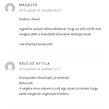
MAGAZIN
szerint:
2019. január 26. szombat 00:53
Kedves david,
egyelőre annyit válaszolhatunk, hogy az előszűrők már
megkezdték a beküldött kéziratok feldolgozását.
sok kitartást kívánunk!
KRUCSÓ ATTILA
szerint:
2019. január 26. szombat 12:17
Könnyedén olvasható, jó történet.
Behúzott.
A végére érve nekem is volt egy olyan érzésem, hogy
talán megérné regénnyé bővíteni.