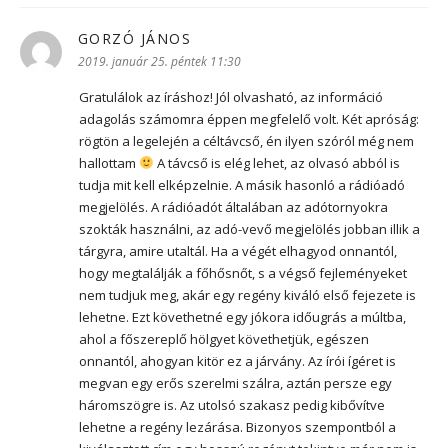
GORZÓ JÁNOS
szerint:
2019. január 25. péntek 11:30
Gratulálok az íráshoz! Jól olvasható, az információ
adagolás számomra éppen megfelelő volt. Két apróság:
rögtön a legelején a céltávcső, én ilyen szóról még nem
hallottam
A távcső is elég lehet, az olvasó abból is
tudja mit kell elképzelnie. A másik hasonló a rádióadó
megjelölés. A rádióadót általában az adótornyokra
szokták használni, az adó-vevő megjelölés jobban illik a
tárgyra, amire utaltál. Ha a végét elhagyod onnantól,
hogy megtalálják a főhősnőt, s a végső fejleményeket
nem tudjuk meg, akár egy regény kiváló első fejezete is
lehetne. Ezt követhetné egy jókora időugrás a múltba,
ahol a főszereplő hölgyet követhetjük, egészen
onnantól, ahogyan kitör ez a járvány. Az írói ígéret is
megvan egy erős szerelmi szálra, aztán persze egy
háromszögre is. Az utolsó szakasz pedig kibővítve
lehetne a regény lezárása. Bizonyos szempontból a