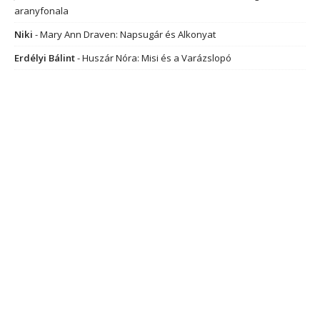
aranyfonala
Niki
-
Mary Ann Draven: Napsugár és Alkonyat
Erdélyi Bálint
-
Huszár Nóra: Misi és a Varázslopó