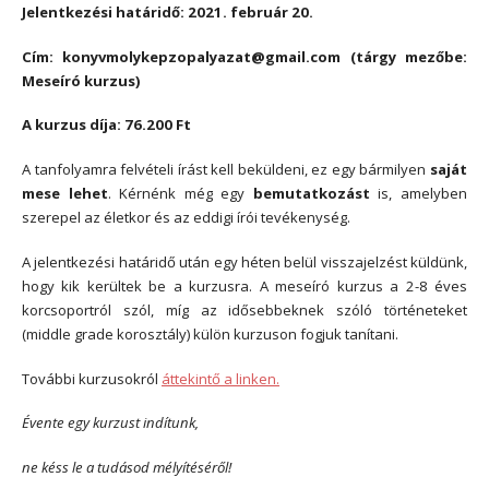
Jelentkezési határidő: 2021. február 20.
Cím: konyvmolykepzopalyazat@gmail.com (tárgy mezőbe:
Meseíró kurzus)
A kurzus díja: 76.200 Ft
A tanfolyamra felvételi írást kell beküldeni, ez egy bármilyen
saját
mese lehet
. Kérnénk még egy
bemutatkozást
is, amelyben
szerepel az életkor és az eddigi írói tevékenység.
A jelentkezési határidő után egy héten belül visszajelzést küldünk,
hogy kik kerültek be a kurzusra. A meseíró kurzus a 2-8 éves
korcsoportról szól, míg az idősebbeknek szóló történeteket
(middle grade korosztály) külön kurzuson fogjuk tanítani.
További kurzusokról
áttekintő a linken.
Évente egy kurzust indítunk,
ne késs le a tudásod mélyítéséről!