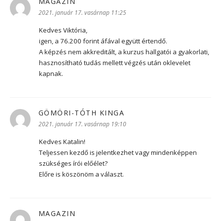
MAGAZIN
szerint:
2021. január 17. vasárnap 11:25
Kedves Viktória,
igen, a 76.200 forint áfával együtt értendő.
A képzés nem akkreditált, a kurzus hallgatói a gyakorlati,
hasznosítható tudás mellett végzés után oklevelet
kapnak.
GÖMÖRI-TÓTH KINGA
szerint:
2021. január 17. vasárnap 19:10
Kedves Katalin!
Teljessen kezdő is jelentkezhet vagy mindenképpen
szükséges írói előélet?
Előre is köszönöm a választ.
MAGAZIN
szerint: