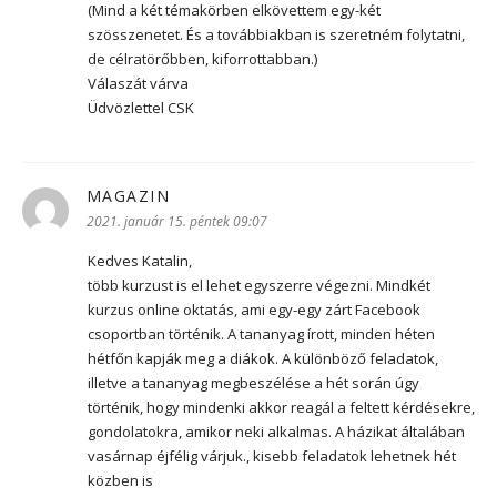
(Mind a két témakörben elkövettem egy-két
szösszenetet. És a továbbiakban is szeretném folytatni,
de célratörőbben, kiforrottabban.)
Válaszát várva
Üdvözlettel CSK
MAGAZIN
szerint:
2021. január 15. péntek 09:07
Kedves Katalin,
több kurzust is el lehet egyszerre végezni. Mindkét
kurzus online oktatás, ami egy-egy zárt Facebook
csoportban történik. A tananyag írott, minden héten
hétfőn kapják meg a diákok. A különböző feladatok,
illetve a tananyag megbeszélése a hét során úgy
történik, hogy mindenki akkor reagál a feltett kérdésekre,
gondolatokra, amikor neki alkalmas. A házikat általában
vasárnap éjfélig várjuk., kisebb feladatok lehetnek hét
közben is