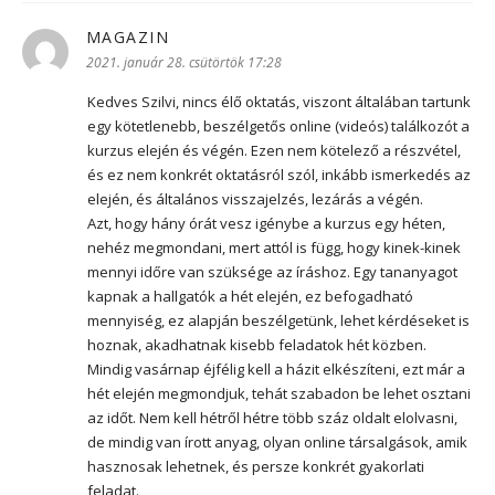
MAGAZIN
szerint:
2021. január 28. csütörtök 17:28
Kedves Szilvi, nincs élő oktatás, viszont általában tartunk
egy kötetlenebb, beszélgetős online (videós) találkozót a
kurzus elején és végén. Ezen nem kötelező a részvétel,
és ez nem konkrét oktatásról szól, inkább ismerkedés az
elején, és általános visszajelzés, lezárás a végén.
Azt, hogy hány órát vesz igénybe a kurzus egy héten,
nehéz megmondani, mert attól is függ, hogy kinek-kinek
mennyi időre van szüksége az íráshoz. Egy tananyagot
kapnak a hallgatók a hét elején, ez befogadható
mennyiség, ez alapján beszélgetünk, lehet kérdéseket is
hoznak, akadhatnak kisebb feladatok hét közben.
Mindig vasárnap éjfélig kell a házit elkészíteni, ezt már a
hét elején megmondjuk, tehát szabadon be lehet osztani
az időt. Nem kell hétről hétre több száz oldalt elolvasni,
de mindig van írott anyag, olyan online társalgások, amik
hasznosak lehetnek, és persze konkrét gyakorlati
feladat.