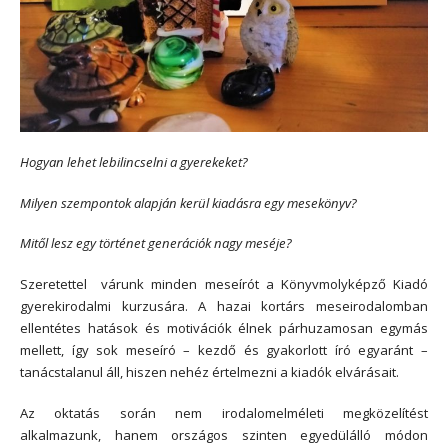
Hogyan lehet lebilincselni a gyerekeket?
Milyen szempontok alapján kerül kiadásra egy mesekönyv?
Mitől lesz egy történet generációk nagy meséje?
Szeretettel várunk minden meseírót a Könyvmolyképző Kiadó
gyerekirodalmi kurzusára. A hazai kortárs meseirodalomban
ellentétes hatások és motivációk élnek párhuzamosan egymás
mellett, így sok meseíró – kezdő és gyakorlott író egyaránt –
tanácstalanul áll, hiszen nehéz értelmezni a kiadók elvárásait.
Az oktatás során nem irodalomelméleti megközelítést
alkalmazunk, hanem országos szinten egyedülálló módon