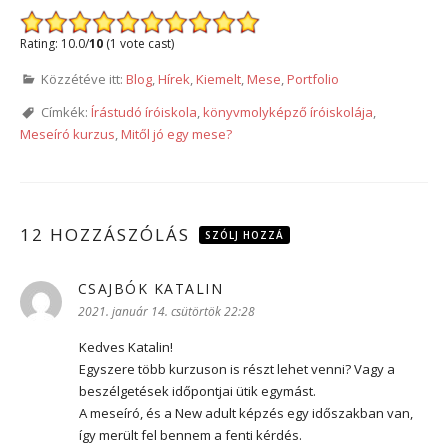
Rating: 10.0/
10
(1 vote cast)
Közzétéve itt:
Blog
,
Hírek
,
Kiemelt
,
Mese
,
Portfolio
Címkék:
Írástudó íróiskola
,
könyvmolyképző íróiskolája
,
Meseíró kurzus
,
Mitől jó egy mese?
12 HOZZÁSZÓLÁS
SZÓLJ HOZZÁ
CSAJBÓK KATALIN
szerint:
2021. január 14. csütörtök 22:28
Kedves Katalin!
Egyszere több kurzuson is részt lehet venni? Vagy a
beszélgetések időpontjai ütik egymást.
A meseíró, és a New adult képzés egy időszakban van,
így merült fel bennem a fenti kérdés.