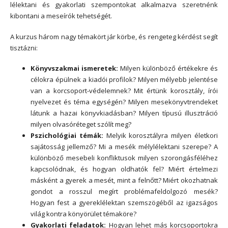
lélektani és gyakorlati szempontokat alkalmazva szeretnénk
kibontani a meseírók tehetségét.
A kurzus három nagy témakört jár körbe, és rengeteg kérdést segít
tisztázni:
Könyvszakmai ismeretek:
Milyen különböző értékekre és
célokra épülnek a kiadói profilok? Milyen mélyebb jelentése
van a korcsoport-védelemnek? Mit értünk korosztály, írói
nyelvezet és téma egységén? Milyen mesekönyvtrendeket
látunk a hazai könyvkiadásban? Milyen típusú illusztráció
milyen olvasóréteget szólít meg?
Pszichológiai témák:
Melyik korosztályra milyen életkori
sajátosság jellemző? Mi a mesék mélylélektani szerepe? A
különböző mesebeli konfliktusok milyen szorongásféléhez
kapcsolódnak, és hogyan oldhatók fel? Miért értelmezi
másként a gyerek a mesét, mint a felnőtt? Miért okozhatnak
gondot a rosszul megírt problémafeldolgozó mesék?
Hogyan fest a gyereklélektan szemszögéből az igazságos
világ kontra könyörület témaköre?
Gyakorlati feladatok:
Hogyan lehet más korcsoportokra