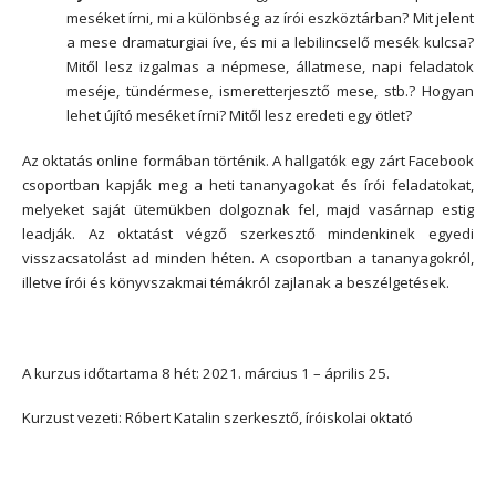
meséket írni, mi a különbség az írói eszköztárban? Mit jelent
a mese dramaturgiai íve, és mi a lebilincselő mesék kulcsa?
Mitől lesz izgalmas a népmese, állatmese, napi feladatok
meséje, tündérmese, ismeretterjesztő mese, stb.? Hogyan
lehet újító meséket írni? Mitől lesz eredeti egy ötlet?
Az oktatás online formában történik. A hallgatók egy zárt Facebook
csoportban kapják meg a heti tananyagokat és írói feladatokat,
melyeket saját ütemükben dolgoznak fel, majd vasárnap estig
leadják. Az oktatást végző szerkesztő mindenkinek egyedi
visszacsatolást ad minden héten. A csoportban a tananyagokról,
illetve írói és könyvszakmai témákról zajlanak a beszélgetések.
A kurzus időtartama 8 hét: 2021. március 1 – április 25.
Kurzust vezeti: Róbert Katalin szerkesztő, íróiskolai oktató