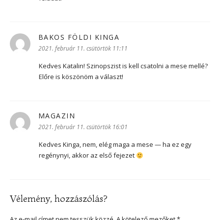
BAKOS FÖLDI KINGA
szerint:
2021. február 11. csütörtök 11:11
Kedves Katalin! Szinopszist is kell csatolni a mese mellé?
Előre is köszönöm a választ!
MAGAZIN
szerint:
2021. február 11. csütörtök 16:01
Kedves Kinga, nem, elég maga a mese — ha ez egy
regénynyi, akkor az első fejezet
Vélemény, hozzászólás?
Az e-mail címet nem tesszük közzé.
A kötelező mezőket
*