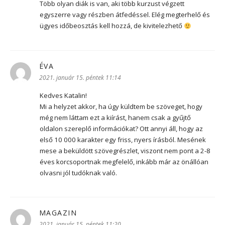
Több olyan diák is van, aki több kurzust végzett
egyszerre vagy részben átfedéssel. Elég megterhelő és
ügyes időbeosztás kell hozzá, de kivitelezhető
ÉVA
szerint:
2021. január 15. péntek 11:14
Kedves Katalin!
Mi a helyzet akkor, ha úgy küldtem be szöveget, hogy
még nem láttam ezt a kiírást, hanem csak a gyűjtő
oldalon szereplő információkat? Ott annyi áll, hogy az
első 10 000 karakter egy friss, nyers írásból. Mesének
mese a beküldött szövegrészlet, viszont nem pont a 2-8
éves korcsoportnak megfelelő, inkább már az önállóan
olvasni jól tudóknak való.
MAGAZIN
szerint:
2021. január 15. péntek 11:20