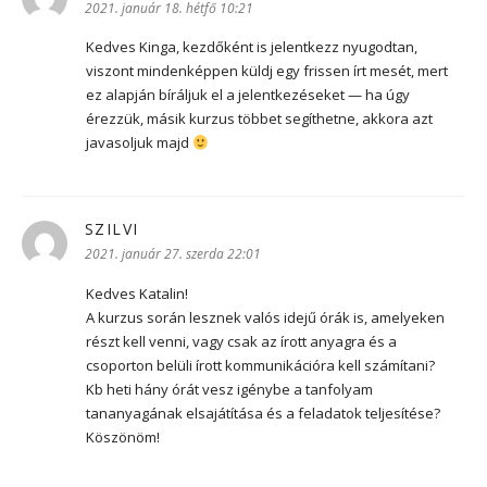
2021. január 18. hétfő 10:21
Kedves Kinga, kezdőként is jelentkezz nyugodtan,
viszont mindenképpen küldj egy frissen írt mesét, mert
ez alapján bíráljuk el a jelentkezéseket — ha úgy
érezzük, másik kurzus többet segíthetne, akkora azt
javasoljuk majd
SZILVI
szerint:
2021. január 27. szerda 22:01
Kedves Katalin!
A kurzus során lesznek valós idejű órák is, amelyeken
részt kell venni, vagy csak az írott anyagra és a
csoporton belüli írott kommunikációra kell számítani?
Kb heti hány órát vesz igénybe a tanfolyam
tananyagának elsajátítása és a feladatok teljesítése?
Köszönöm!