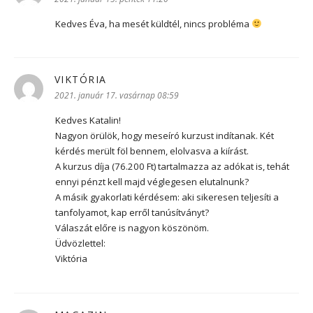
Kedves Éva, ha mesét küldtél, nincs probléma
VIKTÓRIA
szerint:
2021. január 17. vasárnap 08:59
Kedves Katalin!
Nagyon örülök, hogy meseíró kurzust indítanak. Két
kérdés merült föl bennem, elolvasva a kiírást.
A kurzus díja (76.200 Ft) tartalmazza az adókat is, tehát
ennyi pénzt kell majd véglegesen elutalnunk?
A másik gyakorlati kérdésem: aki sikeresen teljesíti a
tanfolyamot, kap erről tanúsítványt?
Válaszát előre is nagyon köszönöm.
Üdvözlettel:
Viktória