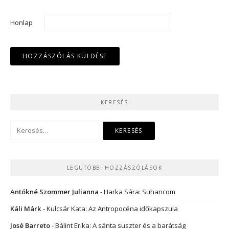
Honlap
KERESÉS
Keresés:
LEGUTÓBBI HOZZÁSZÓLÁSOK
Antókné Szommer Julianna
-
Harka Sára: Suhancom
Káli Márk
-
Kulcsár Kata: Az Antropocéna időkapszula
José Barreto
-
Bálint Erika: A sánta suszter és a barátság