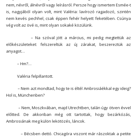
nem, névről, álnévről vagy leírásról. Persze hogy ismertem Esmée-t
is, nagyjából olyan volt, mint Valéria: lavírozó ragadozó, szintén
nem kevés pechhel, csak éppen fehér helyett feketében. Csúnya
vég volt az övé is, mint olyan sokaké közülünk.
– Na szóval jött a március, mi pedig megtettük az
előkészületeket: felszereltük az új zárakat, beszereztük az
anyagot…
– Hm?…
Valéria felpillantott.
– Nem azt mondtad, hogy te is éltél Ambrosiáékkal egy ideig?
Hol is, Münchenben?
– Nem, Moszkvában, majd Utrechtben, talán úgy ötven évvel
előtted. De akkoriban még ott tartottak, hogy bezárkózás,
Ambrosiának meg külön lekötözés, láncok.
– Bécsben dettó. Chicagóra viszont már rászoktak a petite