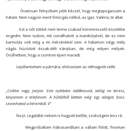
Óvatosan felnyúltam jobb kézzel, hogy megtapogassam a
hátam. Nem nagyon ment fintorgás nélkül, az igaz. Valéria, te állat.
Ezt a nőt többé nem lenne szabad körömreszelő közelébe
engedni. Nem tudom, mit csinálhatott a manikűrjével, de ez nem
karmolás volt még a mi mércénkkel sem. A hátamon négy mély
vágás húzódott észak-déli irányban, de még milyen mélyek.
Örülhettem, hogy a csontom épen maradt.
Lepillantottam a párnára, elolvastam az otthagyott cetlit.
„Csődör vagy, JonJon. Este nyitáskor találkozunk, addig ne keress,
kinyomom a telefonom. A hűtődből kiittam még egy adagot, bocs.
Levonhatod a béremből. V”
Na jó. Legalább nekem is hagyott belőle, szükségem lesz rá.
Megpróbáltam hátrasandítani a vállam fölött, finoman