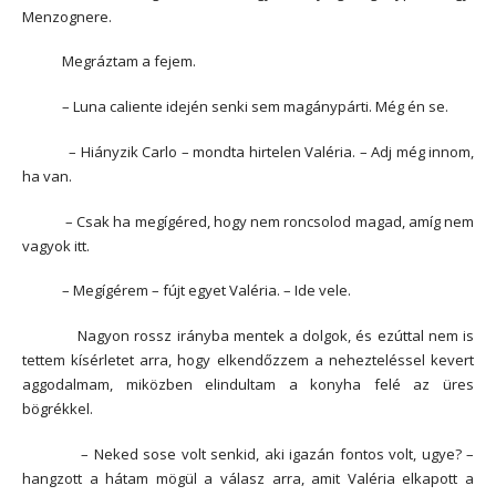
Menzognere.
Megráztam a fejem.
– Luna caliente idején senki sem magánypárti. Még én se.
– Hiányzik Carlo – mondta hirtelen Valéria. – Adj még innom,
ha van.
– Csak ha megígéred, hogy nem roncsolod magad, amíg nem
vagyok itt.
– Megígérem – fújt egyet Valéria. – Ide vele.
Nagyon rossz irányba mentek a dolgok, és ezúttal nem is
tettem kísérletet arra, hogy elkendőzzem a nehezteléssel kevert
aggodalmam, miközben elindultam a konyha felé az üres
bögrékkel.
– Neked sose volt senkid, aki igazán fontos volt, ugye? –
hangzott a hátam mögül a válasz arra, amit Valéria elkapott a