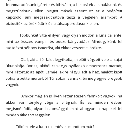
fennmaradásunk ígérete és kihívása, a biztosíték a kihalásunk és
megszűnésünk ellen. Megint mások szerint ez az a beépített
kapcsoló, ami megszakíthatóvá teszi a végtelen áramkört. A
biztosíték az öröklétünk és a túlszaporodásunk ellen.
Többünket vitte el ilyen vagy olyan módon a luna caliente,
mint az összes vámpír- és boszorkányvadász. Mindegyikünk fel
tud idézni néhány ismerőst, aki ekkor veszett el örökre.
Olaf, aki a fél falut legyilkolta, mielőtt végzett vele a saját
ükunokája. Borisz, akiből csak egy nyáladzó emberroncs maradt,
mire rátörtük az ajtót. Esmée, akire rágyulladt a ház, mielőtt kijött
volna a petite morte-ból. Túl sokan vannak, én meg egyre öregebb
vagyok.
Amikor még én is ilyen rettenetesen fennkölt vagyok, na
akkor van tényleg vége a világnak. És ez minden évben
megismétlődik, olyan biztonsággal, mint ahogyan a nap kel fel
minden átkozott reggelen.
Tököm tele a luna calientével, mondtam már?