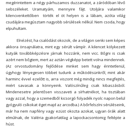
megérintettem a négy párhuzamos duzzanatot, a záródóban lévő
sebszéleket. Uramatyám, mennyire fájt. Utoljára valamikor
kilencvenkettőben
törték el öt helyen is a lábam, azóta világ
csudájára megúsztam nagyobb sérülések nélkül. Nem csoda, hogy
elpuhultam.
Elnézést, ha csalódást okozok, de a világon senki sem képes
akkora önsajnálatra, mint egy sérült vámpír. A kilencet kölykezett
kutyák továbbképzésre járnak hozzánk, nem vicc. Bőgni is csak
azért nem bőgtem, mert az aztán végképp betett volna mindennek.
(Az orvostudomány fejlődése minket sem hagy érintetlenül,
úgyhogy lényegesen többet tudunk a működésünkről, mint akár
harminc évvel ezelőtt is, arra viszont még mindig nincs megfejtés,
miért savasak a könnyeink. Valószínűleg csak kibaszásból.
Mindenesetre jelentősen visszaveti a sírhatnékot, ha tisztában
vagy azzal, hogy a szemedből kicsorgó folyadék nyolc napon belül
gyógyuló csíkokat éget majd az arcodba.) A bőrfelszíni sérüléseink,
már ha nem napfény vagy ezüst okozta azokat, ugyan órák alatt
elmúlnak, de Valéria gyakorlatilag a lapockacsontomig feltépte a
húst.