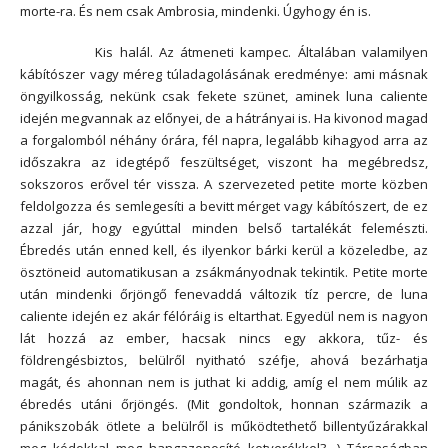
morte-ra. És nem csak Ambrosia, mindenki. Úgyhogy én is.
Kis halál. Az átmeneti kampec. Általában valamilyen
kábítószer vagy méreg túladagolásának eredménye: ami másnak
öngyilkosság, nekünk csak fekete szünet, aminek luna caliente
idején megvannak az előnyei, de a hátrányai is. Ha kivonod magad
a forgalomból néhány órára, fél napra, legalább kihagyod arra az
időszakra az idegtépő feszültséget, viszont ha megébredsz,
sokszoros erővel tér vissza. A szervezeted petite morte közben
feldolgozza és semlegesíti a bevitt mérget vagy kábítószert, de ez
azzal jár, hogy egyúttal minden belső tartalékát felemészti.
Ébredés után enned kell, és ilyenkor bárki kerül a közeledbe, az
ösztöneid automatikusan a zsákmányodnak tekintik. Petite morte
után mindenki őrjöngő fenevaddá változik tíz percre, de luna
caliente idején ez akár félóráig is eltarthat. Egyedül nem is nagyon
lát hozzá az ember, hacsak nincs egy akkora, tűz- és
földrengésbiztos, belülről nyitható széfje, ahová bezárhatja
magát, és ahonnan nem is juthat ki addig, amíg el nem múlik az
ébredés utáni őrjöngés. (Mit gondoltok, honnan származik a
pánikszobák ötlete a belülről is működtethető billentyűzárakkal
meg kódokkal meg hangazonosító ketyerékkel?…) Társaságban