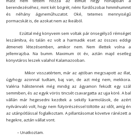
mást nem tettem hozzá az elmúlt négy hónapban a
berendezéséhez, mint két bögrét, némi fürdőszobai himmihummit
és néhány ágyneműhuzatot. Oké, tetemes mennyiségű
pormacskát is, de azokat nem az Ikeából.
Ezúttal még könyveim sem voltak pár önsegélyző rémséget
leszámítva, és talán ez volt a harmadik eset az összes eddigi
átmeneti létezésemben, amikor nem. Nem illettek volna a
jellemrajzba. Na bumm. Maximum öt év, aztán majd esetleg
könyvtáros leszek valahol Kalamazooban.
Mikor visszatértem, már az ajtóban megcsapott az illat,
úgyhogy azonnal tudtam, baj van, de azt még nem, mekkora.
Valéria hálistennek még mindig az ágyamon feküdt egy szál
semmiben, és az egyik vörös tincsét csavargatta az ujja köré. A bal
vállán már hegesedni kezdtek a sekély karmolások, de azért
nyilvánvaló volt, hogy nem fütyörészéssel töltötte az időt, amíg én
az utánpótlással foglalkoztam. A pillantásomat követve ránézett a
hegekre, aztán vállat vont.
– Unatkoztam.