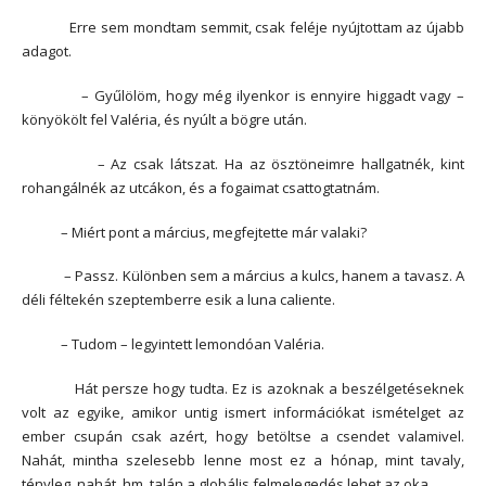
Erre sem mondtam semmit, csak feléje nyújtottam az újabb
adagot.
– Gyűlölöm, hogy még ilyenkor is ennyire higgadt vagy –
könyökölt fel Valéria, és nyúlt a bögre után.
– Az csak látszat. Ha az ösztöneimre hallgatnék, kint
rohangálnék az utcákon, és a fogaimat csattogtatnám.
– Miért pont a március, megfejtette már valaki?
– Passz. Különben sem a március a kulcs, hanem a tavasz. A
déli féltekén szeptemberre esik a luna caliente.
– Tudom – legyintett lemondóan Valéria.
Hát persze hogy tudta. Ez is azoknak a beszélgetéseknek
volt az egyike, amikor untig ismert információkat ismételget az
ember csupán csak azért, hogy betöltse a csendet valamivel.
Nahát, mintha szelesebb lenne most ez a hónap, mint tavaly,
tényleg, nahát, hm, talán a globális felmelegedés lehet az oka.