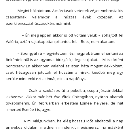
Megint bólintottam. A márciusok vetettek véget Ambrosia kis
csapatának valamikor a húszas évek közepén. Az
ezerkilencszázhúszasokén, mármint.
– Én meg éppen akkor is ott voltam velük – sóhajtott fel
Valéria, aztán rajtakapottan pillantott fel. – Bocs, nem akartam.
– Spongyát rá – legyintettem, és megpróbáltam elhárítani az
önkéntelenül is az agyamat birizgáló, ideges ujjakat. – Mi is történt
pontosan? Én akkoriban valahol az isten háta mögött dekkoltam,
csak hézagosan jutottak el hozzám a hírek, később meg úgy
kerülte mindenki ezt a témát, mint a napfényt.
– Csak a szokásos út a pokolba, csupa jószándékkal
kikövezve. Akkor már hét éve éltek Chicagóban, nyáron akartak
továbbmenni. Én februárban érkeztem Esmée helyére, de hát
ismerted Esmée-t is, ugye.
A mi világunkban, ha elég hosszú időt eltöltöttél a nap
árnyékos oldalán, majdnem mindenkit megismersz; ha másként