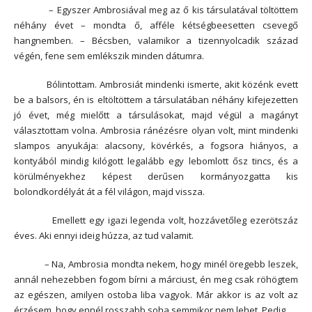
– Egyszer Ambrosiával meg az ő kis társulatával töltöttem
néhány évet – mondta ő, afféle kétségbeesetten csevegő
hangnemben. – Bécsben, valamikor a tizennyolcadik század
végén, fene sem emlékszik minden dátumra.
Bólintottam. Ambrosiát mindenki ismerte, akit közénk evett
be a balsors, én is eltöltöttem a társulatában néhány kifejezetten
jó évet, még mielőtt a társulásokat, majd végül a magányt
választottam volna. Ambrosia ránézésre olyan volt, mint mindenki
slampos anyukája: alacsony, kövérkés, a fogsora hiányos, a
kontyából mindig kilógott legalább egy lebomlott ősz tincs, és a
körülményekhez képest derűsen kormányozgatta kis
bolondkordélyát át a fél világon, majd vissza.
Emellett egy igazi legenda volt, hozzávetőleg ezerötszáz
éves. Aki ennyi ideig húzza, az tud valamit.
– Na, Ambrosia mondta nekem, hogy minél öregebb leszek,
annál nehezebben fogom bírni a márciust, én meg csak röhögtem
az egészen, amilyen ostoba liba vagyok. Már akkor is az volt az
érzésem, hogy ennél rosszabb soha semmikor nem lehet. Pedig.