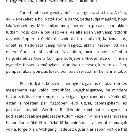
Ha így lett volna, nem beszélnénk róla múlt időben.
Carlo hobbihazug volt, abból is a legrosszabb fajta. A róka,
aki kiénekelteti a holló szájából a sajtot, pedig tudja magáról, hogy
laktózérzékeny. Már amikor megismertem a pasast, már akkor
tudtam, hogy csak a baj lesz vele. Az általában vett vámpírsztorik
ugyanis éppen a Carlókról szólnak. Ha elbűvölő, karizmatikus,
öntelt és hedonista vámpírokra vágysz, akkkor tessék, ott van
neked Carlo a jól szabott frakkjában, amint kezet csókol a
hölgyeknek az Opéra Comique büféjében. Minden élce ül, minden
ingmelle frissen keményített, állandóan zsezseg körötte az élet,
pompás lakás, pompás lovak, pompás szeretők, mi kell ennél több.
El se tudjátok képzelni, mennyire izgalmas és bizarr érzés
megismerni egy valódi sztorihőst. Végighallgattam, mi mindent
hazudozik össze nekem, és milyen igazságokat mond el véletlenül,
aztán elintéztem pár függőben lévő ügyet, csomagoltam, és
pucoltam tovább Genfbe. Rejtőzködő kombinátor vagyok, a
kockázatot csak megelőzéssel tudom kezelni. Minden más hozzám
hasonlóan működő rejtőzködő kombinátor is azonnal csomagolt
volna. Jorge. Xien. Wolfgang. Tadeusz ugyan Párizsban volt, de hát