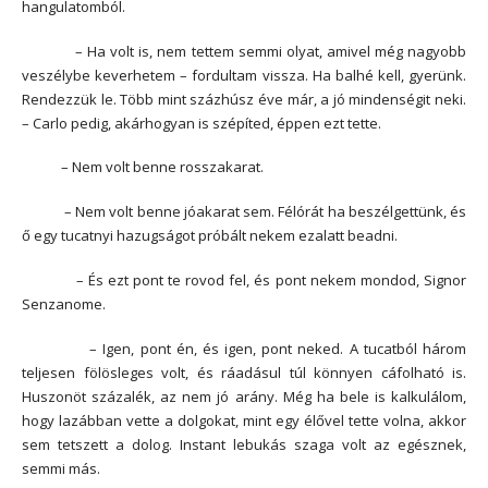
hangulatomból.
– Ha volt is, nem tettem semmi olyat, amivel még nagyobb
veszélybe keverhetem – fordultam vissza. Ha balhé kell, gyerünk.
Rendezzük le. Több mint százhúsz éve már, a jó mindenségit neki.
– Carlo pedig, akárhogyan is szépíted, éppen ezt tette.
– Nem volt benne rosszakarat.
– Nem volt benne jóakarat sem. Félórát ha beszélgettünk, és
ő egy tucatnyi hazugságot próbált nekem ezalatt beadni.
– És ezt pont te rovod fel, és pont nekem mondod, Signor
Senzanome.
– Igen, pont én, és igen, pont neked. A tucatból három
teljesen fölösleges volt, és ráadásul túl könnyen cáfolható is.
Huszonöt százalék, az nem jó arány. Még ha bele is kalkulálom,
hogy lazábban vette a dolgokat, mint egy élővel tette volna, akkor
sem tetszett a dolog. Instant lebukás szaga volt az egésznek,
semmi más.