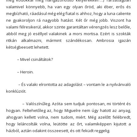
valamivel könnyebb, ha van egy olyan őröd, aki éber, erős és
megbízható, ráadásul még elég fiatal is ahhoz, hogy a luna caliente
ne gyakoroljon rá nagyobb hatást. Két őr még jobb. Viszont ha
valami félresikerül, akkor szinte garantáltan vérengzés lesz belőle,
abból meg jó eséllyel valakinek a mors mortisa. Ezért is szokták
ritkán alkalmazni, mármint szándékosan. Ambrosia igazán
kétségbeesett lehetett.
– Mivel csináltátok?
– Heroin.
– És valaki elrontotta az adagolást – vontam le a nyilvánvaló
konklúziót.
– Valószínűleg. Azóta sem tudjuk pontosan, mi történt és
hogyan. Feltehetőleg az, hogy Miguelre nem úgy hatott az anyag,
ahogyan kellett volna, nem tudom, miért. Még azelőtt felébredt,
hogy leláncolták volna, leütötte az őrt, valamiképpen kijutott a
házból, aztán odakint összeesett, és ott feküdt reggelig.