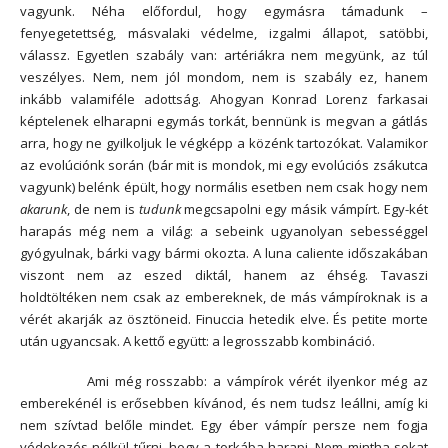
vagyunk. Néha előfordul, hogy egymásra támadunk –
fenyegetettség, másvalaki védelme, izgalmi állapot, satöbbi,
válassz. Egyetlen szabály van: artériákra nem megyünk, az túl
veszélyes. Nem, nem jól mondom, nem is szabály ez, hanem
inkább valamiféle adottság. Ahogyan Konrad Lorenz farkasai
képtelenek elharapni egymás torkát, bennünk is megvan a gátlás
arra, hogy ne gyilkoljuk le végképp a közénk tartozókat. Valamikor
az evolúciónk során (bár mit is mondok, mi egy evolúciós zsákutca
vagyunk) belénk épült, hogy normális esetben nem csak hogy nem
akarunk
, de nem is
tudunk
megcsapolni egy másik vámpírt. Egy-két
harapás még nem a világ: a sebeink ugyanolyan sebességgel
gyógyulnak, bárki vagy bármi okozta. A luna caliente időszakában
viszont nem az eszed diktál, hanem az éhség. Tavaszi
holdtöltéken nem csak az embereknek, de más vámpíroknak is a
vérét akarják az ösztöneid. Finuccia hetedik elve. És petite morte
után ugyancsak. A kettő együtt: a legrosszabb kombináció.
Ami még rosszabb: a vámpírok vérét ilyenkor még az
emberekénél is erősebben kívánod, és nem tudsz leállni, amíg ki
nem szívtad belőle mindet. Egy éber vámpír persze nem fogja
védekezés nélkül tűrni, hogy a torkába harapj. Nem mintha sokat