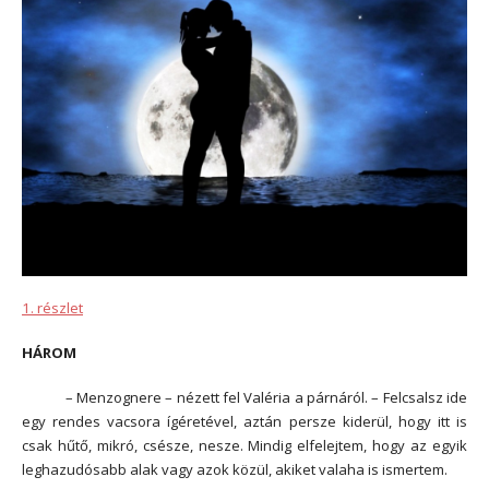
1. részlet
HÁROM
– Menzognere – nézett fel Valéria a párnáról. – Felcsalsz ide
egy rendes vacsora ígéretével, aztán persze kiderül, hogy itt is
csak hűtő, mikró, csésze, nesze. Mindig elfelejtem, hogy az egyik
leghazudósabb alak vagy azok közül, akiket valaha is ismertem.