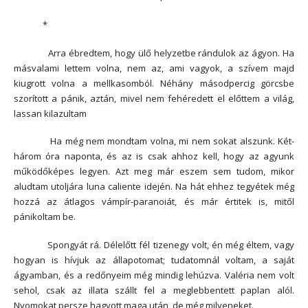
*
Arra ébredtem, hogy ülő helyzetbe rándulok az ágyon. Ha
másvalami lettem volna, nem az, ami vagyok, a szívem majd
kiugrott volna a mellkasomból. Néhány másodpercig görcsbe
szorított a pánik, aztán, mivel nem fehéredett el előttem a világ,
lassan kilazultam
Ha még nem mondtam volna, mi nem sokat alszunk. Két-
három óra naponta, és az is csak ahhoz kell, hogy az agyunk
működőképes legyen. Azt meg már eszem sem tudom, mikor
aludtam utoljára luna caliente idején. Na hát ehhez tegyétek még
hozzá az átlagos vámpír-paranoiát, és már értitek is, mitől
pánikoltam be.
Spongyát rá. Délelőtt fél tizenegy volt, én még éltem, vagy
hogyan is hívjuk az állapotomat; tudatomnál voltam, a saját
ágyamban, és a redőnyeim még mindig lehúzva. Valéria nem volt
sehol, csak az illata szállt fel a meglebbentett paplan alól.
Nyomokat persze hagyott maga után, de még milyeneket.