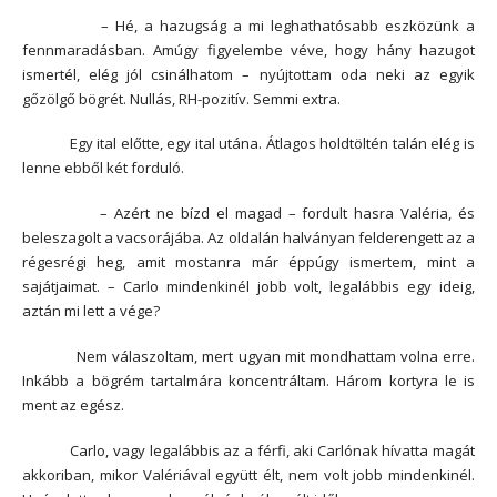
– Hé, a hazugság a mi leghathatósabb eszközünk a
fennmaradásban. Amúgy figyelembe véve, hogy hány hazugot
ismertél, elég jól csinálhatom – nyújtottam oda neki az egyik
gőzölgő bögrét. Nullás, RH-pozitív. Semmi extra.
Egy ital előtte, egy ital utána. Átlagos holdtöltén talán elég is
lenne ebből két forduló.
– Azért ne bízd el magad – fordult hasra Valéria, és
beleszagolt a vacsorájába. Az oldalán halványan felderengett az a
régesrégi heg, amit mostanra már éppúgy ismertem, mint a
sajátjaimat. – Carlo mindenkinél jobb volt, legalábbis egy ideig,
aztán mi lett a vége?
Nem válaszoltam, mert ugyan mit mondhattam volna erre.
Inkább a bögrém tartalmára koncentráltam. Három kortyra le is
ment az egész.
Carlo, vagy legalábbis az a férfi, aki Carlónak hívatta magát
akkoriban, mikor Valériával együtt élt, nem volt jobb mindenkinél.