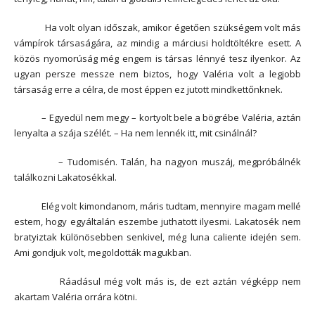
Ha volt olyan időszak, amikor égetően szükségem volt más
vámpírok társaságára, az mindig a márciusi holdtöltékre esett. A
közös nyomorúság még engem is társas lénnyé tesz ilyenkor. Az
ugyan persze messze nem biztos, hogy Valéria volt a legjobb
társaság erre a célra, de most éppen ez jutott mindkettőnknek.
– Egyedül nem megy – kortyolt bele a bögrébe Valéria, aztán
lenyalta a szája szélét. – Ha nem lennék itt, mit csinálnál?
– Tudomisén. Talán, ha nagyon muszáj, megpróbálnék
találkozni Lakatosékkal.
Elég volt kimondanom, máris tudtam, mennyire magam mellé
estem, hogy egyáltalán eszembe juthatott ilyesmi. Lakatosék nem
bratyiztak különösebben senkivel, még luna caliente idején sem.
Ami gondjuk volt, megoldották magukban.
Ráadásul még volt más is, de ezt aztán végképp nem
akartam Valéria orrára kötni.