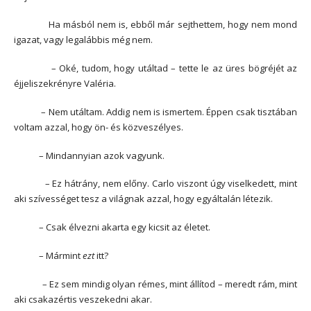
Ha másból nem is, ebből már sejthettem, hogy nem mond
igazat, vagy legalábbis még nem.
– Oké, tudom, hogy utáltad – tette le az üres bögréjét az
éjjeliszekrényre Valéria.
– Nem utáltam. Addig nem is ismertem. Éppen csak tisztában
voltam azzal, hogy ön- és közveszélyes.
– Mindannyian azok vagyunk.
– Ez hátrány, nem előny. Carlo viszont úgy viselkedett, mint
aki szívességet tesz a világnak azzal, hogy egyáltalán létezik.
– Csak élvezni akarta egy kicsit az életet.
– Mármint
ezt
itt?
– Ez sem mindig olyan rémes, mint állítod – meredt rám, mint
aki csakazértis veszekedni akar.