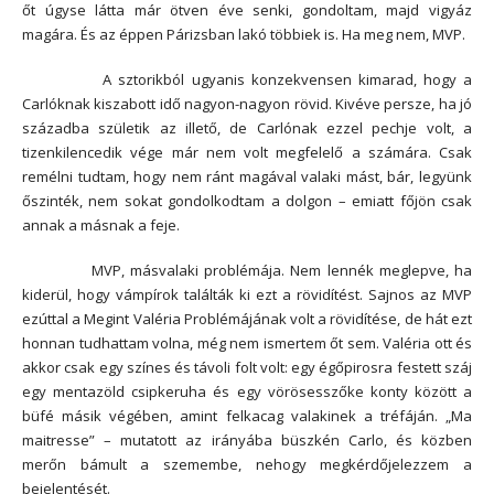
őt úgyse látta már ötven éve senki, gondoltam, majd vigyáz
magára. És az éppen Párizsban lakó többiek is. Ha meg nem, MVP.
A sztorikból ugyanis konzekvensen kimarad, hogy a
Carlóknak kiszabott idő nagyon-nagyon rövid. Kivéve persze, ha jó
századba születik az illető, de Carlónak ezzel pechje volt, a
tizenkilencedik vége már nem volt megfelelő a számára. Csak
remélni tudtam, hogy nem ránt magával valaki mást, bár, legyünk
őszinték, nem sokat gondolkodtam a dolgon – emiatt főjön csak
annak a másnak a feje.
MVP, másvalaki problémája. Nem lennék meglepve, ha
kiderül, hogy vámpírok találták ki ezt a rövidítést. Sajnos az MVP
ezúttal a Megint Valéria Problémájának volt a rövidítése, de hát ezt
honnan tudhattam volna, még nem ismertem őt sem. Valéria ott és
akkor csak egy színes és távoli folt volt: egy égőpirosra festett száj
egy mentazöld csipkeruha és egy vörösesszőke konty között a
büfé másik végében, amint felkacag valakinek a tréfáján. „Ma
maitresse” – mutatott az irányába büszkén Carlo, és közben
merőn bámult a szemembe, nehogy megkérdőjelezzem a
bejelentését.