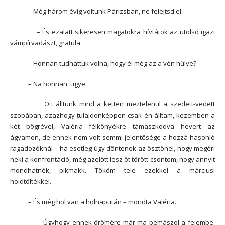
– Még három évig voltunk Párizsban, ne felejtsd el.
– És ezalatt sikeresen magatokra hívtátok az utolsó igazi
vámpírvadászt, gratula.
– Honnan tudhattuk volna, hogy él még az a vén hülye?
– Na honnan, ugye.
Ott álltunk mind a ketten meztelenül a szedett-vedett
szobában, azazhogy tulajdonképpen csak én álltam, kezemben a
két bögrével, Valéria félkönyékre támaszkodva hevert az
ágyamon, de ennek nem volt semmi jelentősége a hozzá hasonló
ragadozóknál – ha esetleg úgy döntenek az ösztönei, hogy megéri
neki a konfrontáció, még azelőtt lesz öt törött csontom, hogy annyit
mondhatnék, bikmakk. Tököm tele ezekkel a márciusi
holdtöltékkel.
– És még hol van a holnapután – mondta Valéria.
– Úgyhogy ennek örömére már ma bemászol a fejembe.