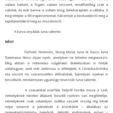
valami kattant, a fogam, valami reccsent, remélhetőleg csak a
vakolat, és már benne is voltam tövig, beleharaptam a vállába, ő
meg letépte a fél trapézizmomat, hát ennyit a beolvadásról meg a
tapétamintákról meg az önuralomról.
A kurva anyádat, luna caliente.
NÉGY
Tűzhold. Firemoon, feurig Mond, luna di fuoco, luna
flammaea. Nincs olyan nyelv, amelyben ne lehetne megnevezni.
Még abban a rettenetes vulgárlatin dialektusban is hívták
valahogyan, amit már Ambrosia is elfelejtett. A Córdoba-krónika
óta viszont mi, szerencsétlen élőhalottak, bármilyen nyelvet is
beszélünk, mindannyian ugyanúgy nevezzük: luna caliente.
A szavainkat ezerféle helyről hordta össze a szél,
némelyiknek minden általunk beszélt nyelven van megfelelője,
némelyiknek csak valamilyen múltba veszett ország rég kihalt
népe ismerné a jelentését. A krónikáink – általában az
önmegtartóztatásba beleőrült, deliráló grafománok művei –