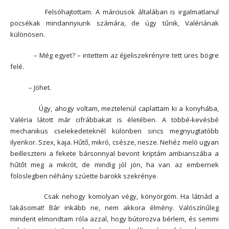
Felsóhajtottam. A márciusok általában is irgalmatlanul
pocsékak mindannyiunk számára, de úgy tűnik, Valériának
különösen.
– Még egyet? – intettem az éjjeliszekrényre tett üres bögre
felé.
– Jöhet.
Úgy, ahogy voltam, meztelenül caplattam ki a konyhába,
Valéria látott már cifrábbakat is életében. A többé-kevésbé
mechanikus cselekedeteknél különben sincs megnyugtatóbb
ilyenkor. Szex, kaja. Hűtő, mikró, csésze, nesze. Nehéz meló ugyan
beilleszteni a fekete bársonnyal bevont kriptám ambianszába a
hűtőt meg a mikrót, de mindig jól jön, ha van az embernek
fölöslegben néhány szúette barokk szekrénye.
Csak nehogy komolyan végy, könyörgöm. Ha látnád a
lakásomat! Bár inkább ne, nem akkora élmény. Valószínűleg
mindent elmondtam róla azzal, hogy bútorozva bérlem, és semmi