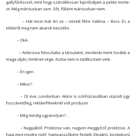
gallyfűrésszel, mint hogy szándékosan kipróbáljam a petite morte-
ot. Még márciusban sem. Sőt, főként márciusban nem.
– Hát most már én se – nézett félre Valéria. – Bocs. És a
többiről meg nem akarok beszélni.
– Oké.
– Ambrosia feloszlatta a társulatot, mindenki ment tovább a
maga útján, történet vége. Azóta nem is találkoztam vele.
– Én igen.
– Mikor?
– Öt éve, Londonban. Akkor is színházasdiban utazott úgy
hozzávetőleg, reklámfilmeknél volt producer.
– Még mindig ugyanolyan?…
– Nagyjából. Protézise van, nagyon meggyőző protézise. A
haja meg rövidre nyírt, hamvasszőkére festett. Elegáns, középkorú