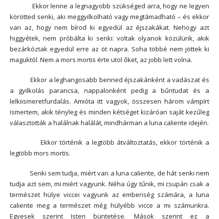
Ekkor lenne a legnagyobb szükséged arra, hogy ne legyen
körötted senki, aki meggyilkolható vagy megtámadható – és ekkor
van az, hogy nem bírod ki egyedül az éjszakákat. Nehogy azt
higgyétek, nem próbálta ki senki: voltak olyanok közülünk, akik
bezárkóztak egyedül erre az öt napra. Soha többé nem jöttek ki
maguktól. Nem a mors mortis érte utol őket, az jobb lett volna.
Ekkor a leghangosabb benned éjszakánként a vadászat és
a gyilkolás parancsa, nappalonként pedig a bűntudat és a
lelkiismeretfurdalás. Amióta itt vagyok, összesen három vámpírt
ismertem, akik tényleg és minden kétséget kizáróan saját kezűleg
választották a halálnak halálát, mindhárman a luna caliente idején.
Ekkor történik a legtöbb átváltoztatás, ekkor történik a
legtöbb mors mortis.
Senki sem tudja, miért van a luna caliente, de hát senki nem
tudja azt sem, mi miért vagyunk. Néha úgy tűnik, mi csupán csak a
természet hülye viccei vagyunk az emberiség számára, a luna
caliente meg a természet még hülyébb vicce a mi számunkra.
Egyesek szerint Isten büntetése. Mások szerint ez a