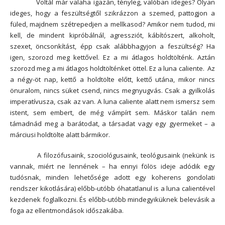
Voltál már valaha igazán, tényleg, valóban ideges? Olyan
ideges, hogy a feszültségtől szikrázzon a szemed, pattogjon a
füled, majdnem szétrepedjen a mellkasod? Amikor nem tudod, mi
kell, de mindent kipróbálnál, agressziót, kábítószert, alkoholt,
szexet, öncsonkítást, épp csak alábbhagyjon a feszültség? Ha
igen, szorozd meg kettővel. Ez a mi átlagos holdtölténk. Aztán
szorozd meg a mi átlagos holdtölténket öttel. Ez a luna caliente.
Az
a négy-öt nap, kettő a holdtölte előtt, kettő utána, mikor nincs
önuralom, nincs süket csend, nincs megnyugvás. Csak a gyilkolás
imperatívusza, csak az van. A luna caliente alatt nem ismersz sem
istent, sem embert, de még vámpírt sem. Máskor talán nem
támadnád meg a barátodat, a társadat vagy egy gyermeket – a
márciusi holdtölte alatt bármikor.
A filozófusaink, szociológusaink, teológusaink (nekünk is
vannak, miért ne lennének – ha ennyi fölös ideje adódik egy
tudósnak, minden lehetősége adott egy koherens gondolati
rendszer kikotlására) előbb-utóbb óhatatlanul is a luna calientével
kezdenek foglalkozni. És előbb-utóbb mindegyiküknek belevásik a
foga az ellentmondások időszakába.