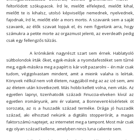
feltorlódott szókupacok. Írd le, mielőtt elfelejted, mielőtt kihal,
mielőtt te is kihalsz, utolsó képviselője nemednek, nyelvednek,
fajodnak, írd le, mielőtt elér a mors mortis. A szavaink sem a saját
szavaink, az élők szavait lopjuk el, és nem figyelünk arra, hogy
számukra a petite morte az orgazmust jelenti, az everdeath pedig
csak egy fellengzős túlzás.
A krónikáink nagyrészt szart sem érnek. Hablatyoló
sültbolondok írták őket, egyik-másik a nyomdafestéket sem tűrné
meg, egyik-másikra meg a papírt is kár volt pazarolni – én már csak
tudom, végigolvastam mindent, amit a mieink valaha is leírtak.
Könyvek nélkül nem volt életem, nagyjából még az az izé sem, ami
az életem után következett. Más hobbi kellett volna, nem vitás. Az
egyetlen lapnyi, tizenhatodik századi Finuccia-elveken kívül az
egyetlen irományunk, ami ér valamit, a Bonnevent-kísérletek öt
sorozata, az is a huszadik század terméke. Drága jó huszadik
század, aki elhoztad nekünk a digitális stopperórát, a magas
faktorszámú naptejet, az internetet meg a tampont. Most már csak
egy olyan század kellene, amelyben nincs luna caliente sem.