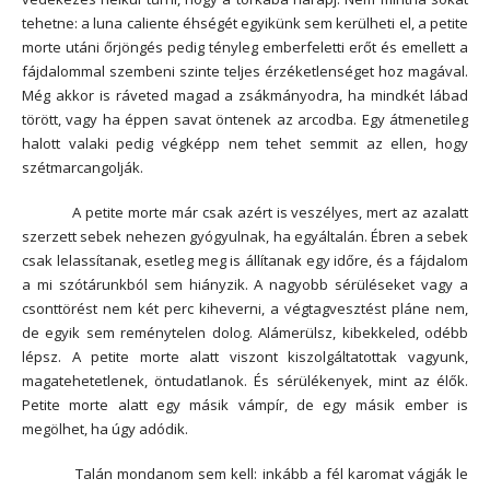
tehetne: a luna caliente éhségét egyikünk sem kerülheti el, a petite
morte utáni őrjöngés pedig tényleg emberfeletti erőt és emellett a
fájdalommal szembeni szinte teljes érzéketlenséget hoz magával.
Még akkor is ráveted magad a zsákmányodra, ha mindkét lábad
törött, vagy ha éppen savat öntenek az arcodba. Egy átmenetileg
halott valaki pedig végképp nem tehet semmit az ellen, hogy
szétmarcangolják.
A petite morte már csak azért is veszélyes, mert az azalatt
szerzett sebek nehezen gyógyulnak, ha egyáltalán. Ébren a sebek
csak lelassítanak, esetleg meg is állítanak egy időre, és a fájdalom
a mi szótárunkból sem hiányzik. A nagyobb sérüléseket vagy a
csonttörést nem két perc kiheverni, a végtagvesztést pláne nem,
de egyik sem reménytelen dolog. Alámerülsz, kibekkeled, odébb
lépsz. A petite morte alatt viszont kiszolgáltatottak vagyunk,
magatehetetlenek, öntudatlanok. És sérülékenyek, mint az élők.
Petite morte alatt egy másik vámpír, de egy másik ember is
megölhet, ha úgy adódik.
Talán mondanom sem kell: inkább a fél karomat vágják le