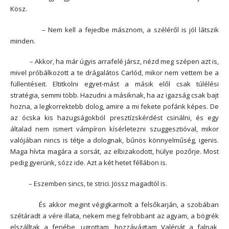
Kösz.
– Nem kell a fejedbe másznom, a széléről is jól látszik
minden.
– Akkor, ha már úgyis arrafelé jársz, nézd meg szépen azt is,
mivel próbálkozott a te drágalátos Carlód, mikor nem vettem be a
füllentéseit. Eltitkolni egyet-mást a másik elől csak túlélési
stratégia, semmi több. Hazudni a másiknak, ha az igazság csak bajt
hozna, a legkorrektebb dolog, amire a mi fekete pofánk képes. De
az ócska kis hazugságokból presztízskérdést csinálni, és egy
általad nem ismert vámpíron kísérletezni szuggesztióval, mikor
valójában nincs is tétje a dolognak, bűnös könnyelműség, igenis.
Maga hívta magára a sorsát, az elbizakodott, hülye pozőrje. Most
pedig gyerünk, sózz ide. Azt a két hetet féllábon is.
– Eszemben sincs, te strici. Jössz magadtól is.
És akkor megint végigkarmolt a felsőkarján, a szobában
szétáradt a vére illata, nekem meg felrobbant az agyam, a bögrék
elszálltak a fenébe, ugrottam, hozzávágtam Valériát a falnak,