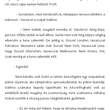
nő, nincs rajta semmi feltűnő. Profi.
– Gondolom, nem kérdeztél rá, miképpen tervezi eltölteni a
márciust – húzta el a száját Valéria.
– Nem kellett, magától mondta el. Vándorol. Amíg bírja,
persze. Előbb-utóbb le kell állnia. Senki nem volt még képes végleg
elkerülni a luna calientét. De addig is, ősszel London, tavasszal
Fokváros. Mostanra talán már ősszel New York, tavasszal Lima.
Vagy ősszel Shenzhen, tavasszal Melbourne. Nem fontos, hol,
csak mindig el a luna calienték elől.
– Egyedül.
Nem kérdés volt. Ezért is nehéz beszélgetni egy empatával,
pláne olyannal, aki vámpírokra specializálódott, és pláne ilyentájt.
Valéria számára éppoly tapintható és kézzelfogható volt az
emlékből áradó magány és szomorúság, mint számomra néhány
órával ezelőtt a részeg pasas világlobbantó gyűlölete.
– És én még azt hittem, hogy te tényleg magánypárti vagy.