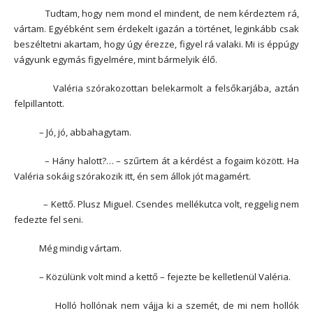
Tudtam, hogy nem mond el mindent, de nem kérdeztem rá,
vártam. Egyébként sem érdekelt igazán a történet, leginkább csak
beszéltetni akartam, hogy úgy érezze, figyel rá valaki. Mi is éppúgy
vágyunk egymás figyelmére, mint bármelyik élő.
Valéria szórakozottan belekarmolt a felsőkarjába, aztán
felpillantott.
– Jó, jó, abbahagytam.
– Hány halott?… – szűrtem át a kérdést a fogaim között. Ha
Valéria sokáig szórakozik itt, én sem állok jót magamért.
– Kettő. Plusz Miguel. Csendes mellékutca volt, reggelig nem
fedezte fel seni.
Még mindig vártam.
– Közülünk volt mind a kettő – fejezte be kelletlenül Valéria.
Holló hollónak nem vájja ki a szemét, de mi nem hollók