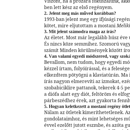
Viszont, ha a prózára fókuszálunk, akk
ben lett kész az első regényem.
2. Jelent meg más műved korábban?
1993-ban jelent meg egy ifjúsági reg
kötet, mire eljutottam a mostani
Melik
3. Mit jelent számodra maga az írás?
Az életet. Most már legalább húsz éve
És nincs köze semmihez. Szomorú vagyo
számít Minden körülmények között íro
4. Van valami egyedi módszered, vagy szok
Bevallom, nem tudom, hogy egyedi móds
kézzel írtam, folyóírással, és a felesé
elkezdtem pötyögni a klaviatúrán. Ma i
írás nagyon elmerevíti az izmokat, ezér
szobabiciklire pattanok, tekerek 4-5 p
a diófa alatt egy diót, feltöröm és elf
párbeszédhez érek, azt gyakorta fenn
5. Hogyan keletkezett a mostani regény ötle
Nálam az ötletek kimeríthetetlenek. Az 
gondolataimhoz, és mint lehetséges m
évvel ezelőtt jutott eszmbe, és azóta 