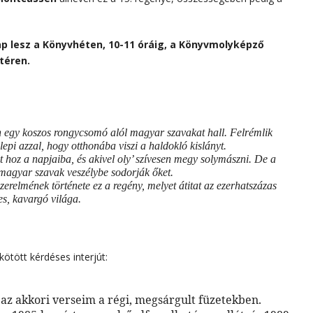
p lesz a Könyvhéten, 10-11 óráig, a Könyvmolyképző
téren.
on egy koszos rongycsomó alól magyar szavakat hall. Felrémlik
lepi azzal, hogy otthonába viszi a haldokló kislányt.
t hoz a napjaiba, és akivel oly’ szívesen megy solymászni. De a
tt magyar szavak veszélybe sodorják őket.
relmének története ez a regény, melyet átitat az ezerhatszázas
s, kavargó világa.
kötött kérdéses interjút:
 akkori verseim a régi, megsárgult füzetekben.