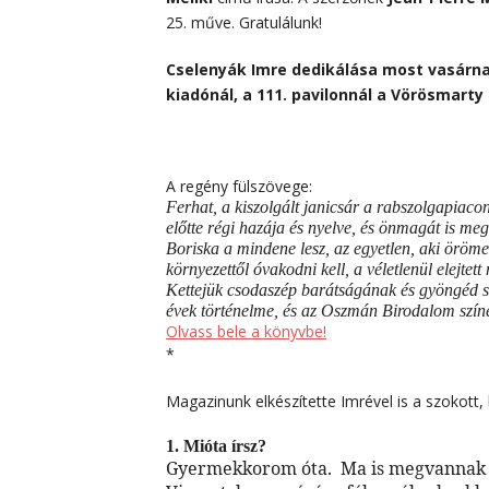
25. műve. Gratulálunk!
Cselenyák Imre dedikálása most vasárna
kiadónál, a 111. pavilonnál a Vörösmarty 
A regény fülszövege:
Ferhat, a kiszolgált janicsár a rabszolgapiac
előtte régi hazája és nyelve, és önmagát is meg
Boriska a mindene lesz, az egyetlen, aki öröme
környezettől óvakodni kell, a véletlenül elejte
Kettejük csodaszép barátságának és gyöngéd sze
évek történelme, és az Oszmán Birodalom színe
Olvass bele a könyvbe!
*
Magazinunk elkészítette Imrével is a szokott, 
1. Mióta írsz?
Gyermekkorom óta. Ma is megvannak az