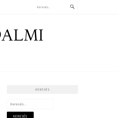
DALMI
KERESÉS
Keresés: