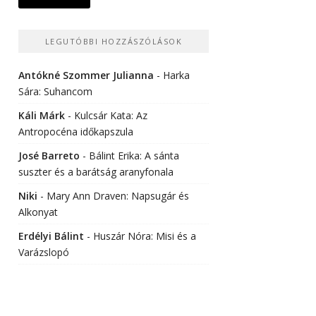
LEGUTÓBBI HOZZÁSZÓLÁSOK
Antókné Szommer Julianna
-
Harka
Sára: Suhancom
Káli Márk
-
Kulcsár Kata: Az
Antropocéna időkapszula
José Barreto
-
Bálint Erika: A sánta
suszter és a barátság aranyfonala
Niki
-
Mary Ann Draven: Napsugár és
Alkonyat
Erdélyi Bálint
-
Huszár Nóra: Misi és a
Varázslopó