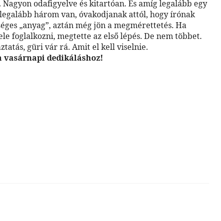
 Nagyon odafigyelve és kitartóan. És amíg legalább egy
 legalább három van, óvakodjanak attól, hogy írónak
őséges „anyag”, aztán még jön a megmérettetés. Ha
le foglalkozni, megtette az első lépés. De nem többet.
tás, güri vár rá. Amit el kell viselnie.
 a vasárnapi dedikáláshoz!