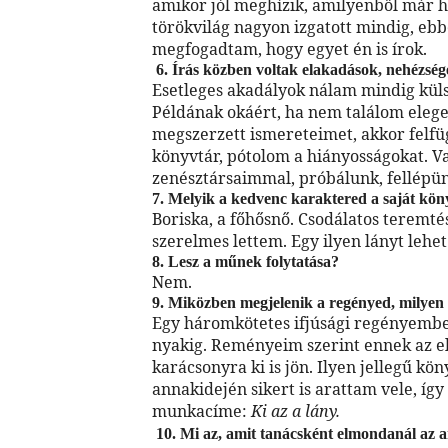
amikor jól meghízik, amilyenből már hó
törökvilág nagyon izgatott mindig, eb
megfogadtam, hogy egyet én is írok.
6. Írás közben voltak elakadások, nehézsé
Esetleges akadályok nálam
mindig küls
Példának okáért, ha nem találom ele
megszerzett ismereteimet, akkor felfüg
könyvtár, pótolom a hiányosságokat. V
zenésztársaimmal, próbálunk, fellépünk
7. Melyik a kedvenc karaktered a saját kö
Boriska, a főhősnő. Csodálatos teremtés,
szerelmes lettem. Egy ilyen lányt lehet 
8. Lesz a műnek folytatása?
Nem.
9. Miközben megjelenik a regényed, milyen 
Egy háromkötetes ifjúsági regényemb
nyakig.
Reményeim szerint ennek az el
karácsonyra ki is jön. Ilyen jellegű kö
annakidején sikert is arattam vele, íg
munkacíme:
Ki az a lány.
10. Mi az, amit tanácsként elmondanál az 