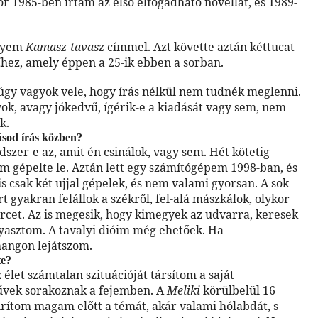
or 1985-ben írtam az első elfogadható novellát, és 1989-
ényem
Kamasz-tavasz
címmel. Azt követte aztán kéttucat
i
hez, amely éppen a 25-ik ebben a sorban.
 úgy vagyok vele, hogy írás nélkül nem tudnék meglenni.
k, avagy jókedvű, ígérik-e a kiadását vagy sem, nem
k.
ásod írás közben?
zer-e az, amit én csinálok, vagy sem. Hét kötetig
gem gépelte le. Aztán lett egy számítógépem 1998-ban, és
s csak két ujjal gépelek, és nem valami gyorsan. A sok
t gyakran felállok a székről, fel-alá mászkálok, olykor
ercet. Az is megesik, hogy kimegyek az udvarra, keresek
ogyasztom. A tavalyi dióim még ehetőek. Ha
hangon lejátszom.
te?
élet számtalan szituációját társítom a saját
űvek sorakoznak a fejemben. A
Meliki
körülbelül 16
gurítom magam előtt a témát, akár valami hólabdát, s