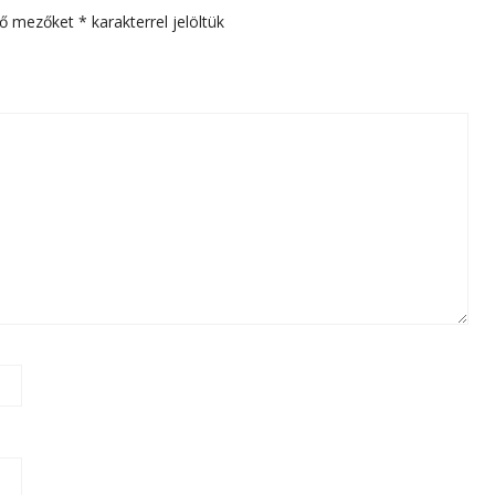
ző mezőket
*
karakterrel jelöltük