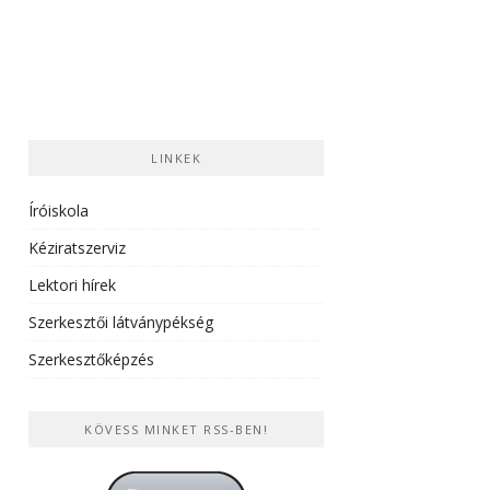
LINKEK
Íróiskola
Kéziratszerviz
Lektori hírek
Szerkesztői látványpékség
Szerkesztőképzés
KÖVESS MINKET RSS-BEN!