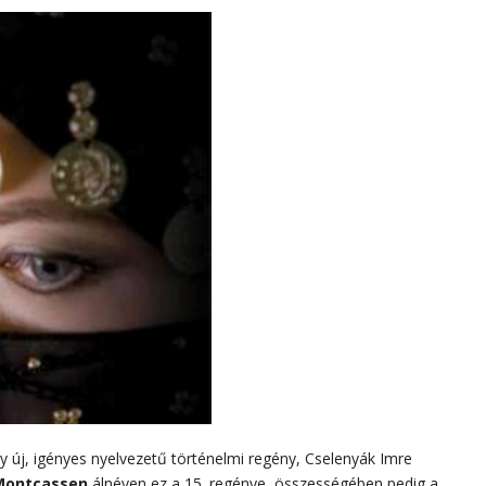
 új, igényes nyelvezetű történelmi regény, Cselenyák Imre
 Montcassen
álnéven ez a 15. regénye, összességében pedig a