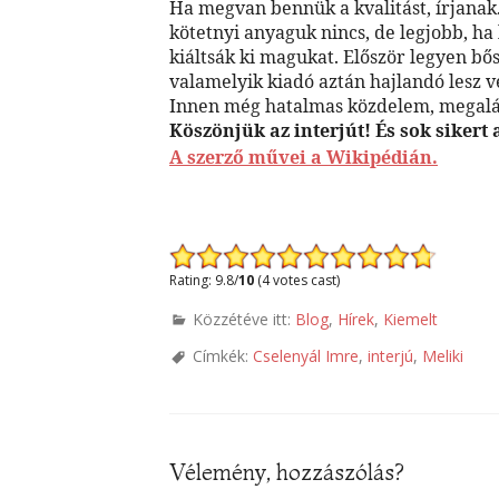
Ha megvan bennük a kvalitást, írjanak.
kötetnyi anyaguk nincs, de legjobb, ha
kiáltsák ki magukat. Először legyen b
valamelyik kiadó aztán hajlandó lesz ve
Innen még hatalmas közdelem, megalázta
Köszönjük az interjút! És sok sikert
A szerző művei a Wikipédián.
Rating: 9.8/
10
(4 votes cast)
Közzétéve itt:
Blog
,
Hírek
,
Kiemelt
Címkék:
Cselenyál Imre
,
interjú
,
Meliki
Vélemény, hozzászólás?