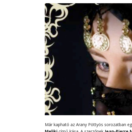
Már kapható az Arany Pöttyös sorozatban egy
Meliki
című írása. A szerzőnek
Jean-Pierre