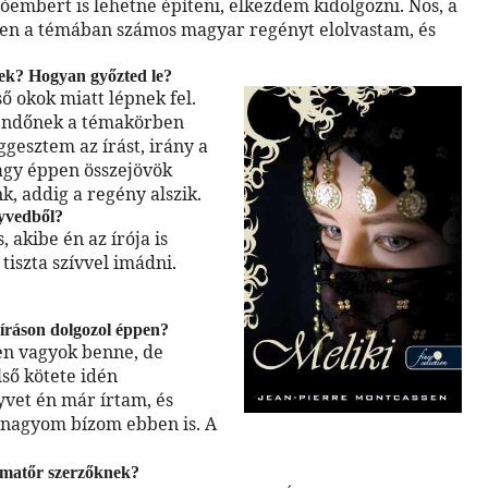
embert is lehetne építeni, elkezdem kidolgozni. Nos, a
ben a témában számos magyar regényt elolvastam, és
gek? Hogyan győzted le?
ő okok miatt lépnek fel.
gendőnek a témakörben
gesztem az írást, irány a
agy éppen összejövök
, addig a regény alszik.
nyvedből?
 akibe én az írója is
tiszta szívvel imádni.
íráson dolgozol éppen?
en vagyok benne, de
ső kötete idén
nyvet én már írtam, és
y nagyom bízom ebben is. A
amatőr szerzőknek?