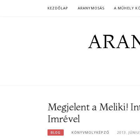
Skip
KEZDŐLAP
ARANYMOSÁS
A MŰHELY K
to
content
ARAN
Megjelent a Meliki! In
Imrével
KÖNYVMOLYKÉPZŐ
2013. JÚNIU
BLOG