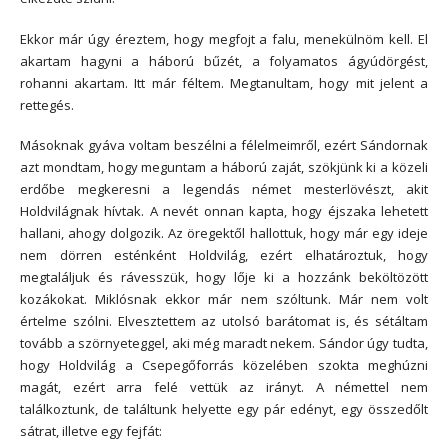
Ekkor már úgy éreztem, hogy megfojt a falu, menekülnöm kell. El
akartam hagyni a háború bűzét, a folyamatos ágyúdörgést,
rohanni akartam. Itt már féltem. Megtanultam, hogy mit jelent a
rettegés.
Másoknak gyáva voltam beszélni a félelmeimről, ezért Sándornak
azt mondtam, hogy meguntam a háború zaját, szökjünk ki a közeli
erdőbe megkeresni a legendás német mesterlövészt, akit
Holdvilágnak hívtak. A nevét onnan kapta, hogy éjszaka lehetett
hallani, ahogy dolgozik. Az öregektől hallottuk, hogy már egy ideje
nem dörren esténként Holdvilág, ezért elhatároztuk, hogy
megtaláljuk és rávesszük, hogy lője ki a hozzánk beköltözött
kozákokat. Miklósnak ekkor már nem szóltunk. Már nem volt
értelme szólni. Elvesztettem az utolsó barátomat is, és sétáltam
tovább a szörnyeteggel, aki még maradt nekem. Sándor úgy tudta,
hogy Holdvilág a Csepegőforrás közelében szokta meghúzni
magát, ezért arra felé vettük az irányt. A némettel nem
találkoztunk, de találtunk helyette egy pár edényt, egy összedőlt
sátrat, illetve egy fejfát: