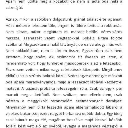
Apám nem ütötte meg a kozákot, de nem is adta oda neki a
csizmáját.
Aznap, mikor a szőlőben dolgoztunk gránát találat érte apámat.
Húsz méterre lehettem tőle, engem is földre terített a robbanás.
Nem sírtam, mikor megláttam mi maradt belőle. Véres-sáros
massza, szanaszét vetett végtagokkal. Sokáig álltam fölötte
szótlanul. Megszoktam a halál látványát, de ez valahogy más volt.
Nem sokkolódtam, nem is törtem össze. Egyszerűen csak nem
értettem, hogy apám, aki számomra tíz évesen az Isten, a
mindenható volt, hogy tűnhet el másodpercek alatt a létezésből.
Észre sem vettem, mikor nagy csörtetések közepette Minyihanov
előkúszott a szúrós bokrok közül. Szörcsögve-dörmögve mászott
oda apám maradványaihoz, majd a leszakadt lábával kezdett el
matatni. A csizmát próbálta lefeszegetni róla. Csak az egyik pár
maradt meg a kettőből. Nem szóltam, nem ellenkeztem, csak
néztem a meggyilkolt Parancsolóm szétmarcangolt darabjait.
Minyihanov nem bírta leszedni apám eldeformálódott lábáról a
viseltes bakancsot ezért nagyot horkantva odébb dobta. Egy ideig
csak bámult maga elé, magában beszélve majd kicsivel később
fölállt, kést vett elő az övéből, levágta a magányos végtagról a