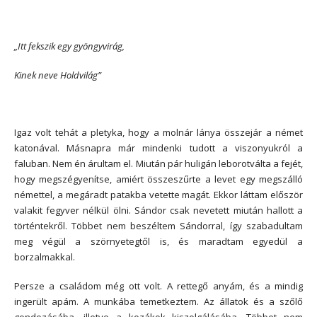
„Itt fekszik egy gyöngyvirág,
Kinek neve Holdvilág”
Igaz volt tehát a pletyka, hogy a molnár lánya összejár a német
katonával. Másnapra már mindenki tudott a viszonyukról a
faluban. Nem én árultam el. Miután pár huligán leborotválta a fejét,
hogy megszégyenítse, amiért összeszűrte a levet egy megszálló
némettel, a megáradt patakba vetette magát. Ekkor láttam először
valakit fegyver nélkül ölni. Sándor csak nevetett miután hallott a
történtekről. Többet nem beszéltem Sándorral, így szabadultam
meg végül a szörnyetegtől is, és maradtam egyedül a
borzalmakkal.
Persze a családom még ott volt. A rettegő anyám, és a mindig
ingerült apám. A munkába temetkeztem. Az állatok és a szőlő
gondozásába, illetve a kozákok kiszolgálásába. Többet nem