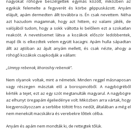
nagyokat röhögve beszélgettek egymás között, miközben az
egyikük felemelte a fegyverét és körbe géppuskázott. Anyám
elájult, apám dermedten állt továbbra is. Én csak nevettem. Néha
azt hazudom magamnak, hogy azt hittem, ez valami játék, de
valójából tudom, hogy a sokk váltotta ki belőlem ezt a szokatlan
reakciót. A nevetésemet látva a kozákok először ledöbbentek,
majd ők is elkezdtek velem együtt kacagni. Apám hulla sápadtan
állt az ajtóban az ájult anyám mellett, és csak nézte, ahogy a
röhögő kozákok csapkodják a vállam:
„Umnyy rebenok, khoroshiy rebenok”.
Nem olyanok voltak, mint a németek. Minden reggel másnaposan
vagy részegen másztak elő a borospincéből. A nagybögréből
kérték a tejet, ezt az egy szót megtanulták magyarul. A nagybögre
az elhunyt öregapám éjjeliedénye volt. Miközben arra vártak, hogy
kiegyensúlyozzam a serblibe töltött friss nedűt, általában a még el
nem menekült macskákra és verebekre lőttek célba.
Anyám és apám nem mondták ki, de rettegtek tőlük.