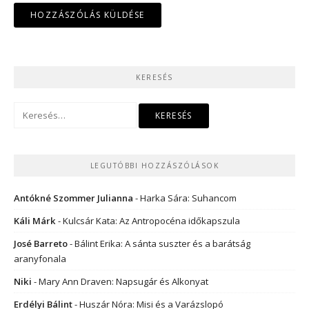
KERESÉS
Keresés:
LEGUTÓBBI HOZZÁSZÓLÁSOK
Antókné Szommer Julianna
-
Harka Sára: Suhancom
Káli Márk
-
Kulcsár Kata: Az Antropocéna időkapszula
José Barreto
-
Bálint Erika: A sánta suszter és a barátság
aranyfonala
Niki
-
Mary Ann Draven: Napsugár és Alkonyat
Erdélyi Bálint
-
Huszár Nóra: Misi és a Varázslopó