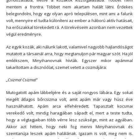
mentem a frontra. Többet nem akartam halált látni. Érdekes
belegondolni, hogy egy olyan apró településen, mint ami a falunk
volt, mennyire el tudta különíteni az ember a háború aktív hatásait,
ha erőszakkal törekedett rá. A törekvéseim azonban nem vezettek
végül eredményre.
Az egyik kozák, aki nálunk lakott, valamivel nagyobb hajlandóságot
mutatott a társainál arra, hogy megtanuljon pár magyar szót. Ha jól
emlékszem, Minyihanovnak hívták. Egyszer mikor apámmal
takarítottam a disznóólat, szemet vetett a csizmájára:
„Csizma! Csizma!”
Mutogatott apám lábbelijére és a saját rongyos lábára. Egy sokat
megélt átlagos bőrcsizma volt, amit apám már vagy húsz éve
használhatott. Apám arca elfehéredett. Tapasztalt kocsmai
verekedő volt, mindig haragjában sápadt el, mert a teste tudta,
hogy a végtagjaiban több vérre lesz szüksége, mint az agyában.
Akkor azt hittem, hogy neki fog menni Minyihanovnak és
szemtanúja leszek apám halálának. Igazam is volt, meg nem is.