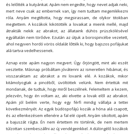
és lelőtték a kutyánkat. Apám nem engedte, hogy nevet adjak neki,
mert neve csak az embernek van, így nem tudtam megemlékezni
róla. Anyám megtiltotta, hogy megsirassam, de olykor titokban
megtettem. A kozákok kikötötték a lovaikat a mieink mellé, majd
átrakták nekik az abrakot, az állataink dühös prüszkölésével
egyáltalán nem törődve. Ezután az útjuk a borospincébe vezetett,
ahol negyven hordó vörös oldalát lőtték ki, hogy bajszos pofájukat
alá tartva vedelhessenek.
Aznap este apám nagyon megvert. Úgy őrjöngött, mint aki eszét
vesztette. Másnap próbáltam jóvátenni az ismeretlen hibámat, és
visszaraktam az abrakot a mi lovaink elé. A kozákok, mikor
kitámolyogtak a pincéből, üvöltöttek velünk. Nem értettük mit
mondanak, de tudtuk, hogy miről beszélnek. Felemeltem a kezem,
jelezvén, hogy én voltam az, aki elvette a lovak elől az abrakot.
Apám jól belém verte, hogy egy férfi mindig vállalja a tettei
következményét. Az egyik büdöspofájú kozák a hóna alá csapott,
és az ellenkezésem ellenére a fal elé cipelt. Anyám sikoltott, apám
a bajuszát rágta. Én nem értettem mi történik, de nem mertem
túlzottan szembeszállni az új vendégeinkkel. A dülöngélő kozákok