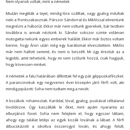
Nem olyanok voltak, mint a németek
Miután megitták a tejet, mindig lóra szálltak, vagy gyalog indultak
neki a frontszakasznak. Párszor Sándorral és Miklóssal elmentünk
megnézni a háborút. Ekkor már nem voltunk gyerekek, bár testben
továbbra is annak néztünk ki. Sándor sokszor szinte vidáman
mutogatta nekünk egyes emberek halálát. Ekkor már biztos voltam
benne, hogy Áron után még egy barátomat elvesztettem. Miklós
már nem hallott semmit, és nem is beszélt. Mi úgy éreztük az a
legjobb, amit tehetünk, hogy mi sem szólunk hozzá, csak hagyjuk,
hogy kövessen minket.
A németek a falu határában állítottak fel egy pár géppuskafészket.
A parancsnokuk egy negyvenes évei közepén járó férfi volt, aki
mindig pipázott. Soha nem tudtam meg a nevét.
A kozákok rohamoztak. Karddal, lóval, gyalog, puskával céltalanul
lövöldözve. Úgy kaszálták le őket, mint apám nyaranta az
elburjánzó füvet. Soha nem felejtem el, hogy egyszer láttam,
ahogy egy találat letépi az egyik kozák lovának a lábait. A férfi
átbucskázott a sikoltva összerogyó lován, és ahogy felült,