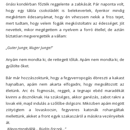
óriási kondérban főzték reggelente a zabkását. Pár naponta volt,
hogy egy tábla csokoládét is belekevertek, ilyenkor mindig
megkértem édesanyámat, hogy én vihessem nekik a friss tejet,
mert tudtam, hogy velem fogják megkóstoltatni az édességet. Jót
nevettek, mikor megégettem a nyelvem a forró étellel, de aztán
bíztatóan megveregették a vállam:
„Guter Junge, kluger Junge!”
Anyám nem mondta ki, de rettegett tőlük. Apám nem mondta ki, de
gyűlölte őket.
Bár már hozzászoktunk, hogy a fegyverropogás ébreszti a kakast
hajnalban, apám nem akarta elfogadni, hogy megváltozott az
életünk. Arc és fogmosás, reggeli, a tegnapi ebéd maradékát
kivinni a disznóknak. Ha szükséges, akkor ganézás, zabot rakni a
lovak elé, majd indulás a szőlőbe dolgozni. Miközben apám mögött
zötyögtem a lovaskocsin, fegyveres katonák rohangáltak
mellettünk, akiket a front egyik szakaszáról a másikra vezényeltek
át.
„Káposztazabálók… Büdös Friczek…”