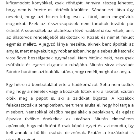
kificamodott könyökkel, csak röhögött. Annyira részeg lehetett,
hogy nem is értette mi történik körülötte. Sándor ezt látva úgy
nevetett, hogy azt hittem lefog esni a fáról, amin meghúztuk
magunkat. Ezek az összecsapások nem tartottak tovább pár
óránál. A sebesültek az utcánkban lévő hadikorházba vitték, amit
az állatorvos rendelőjéből alakítottak ki. Kozák és német feküdt
egymás mellett. A jegyző lánya mesélte, akinek bent ápolták az
anyját, mert megvakult egy robbanásban, hogy a sebesült katonák
viccelődve beszélgettek egymással. Nem hittünk neki, hazugnak
csúfoltuk és egeret dugtunk a ruhájába. Miután sírva elszaladt
Sándor barátom azt kiabálta utána, hogy reméli, meghal az anyja.
Egy hétre rá bombatalálat érte a hadikorházat. Soha nem tudtuk
meg, hogy a németek vagy a kozákok lőtték e ki a rakétát. Ezután
ölték meg a papot is, aki a zsidókat bújtatta. A kozákok
felakasztották a templomban, mert nem árulta el, hogy hol tartja a
misebort. Nemsokkal később megtalálták a paplakban, és egész
éjszaka üvöltve énekeltek az utcában. Miután elmeséltem
apámnak, hogy mi történt ő csak köpött egyet és azt mondta, így
kell annak a büdös csuhás disznónak. Ezután a kozákokat is
elkezdte szidni.