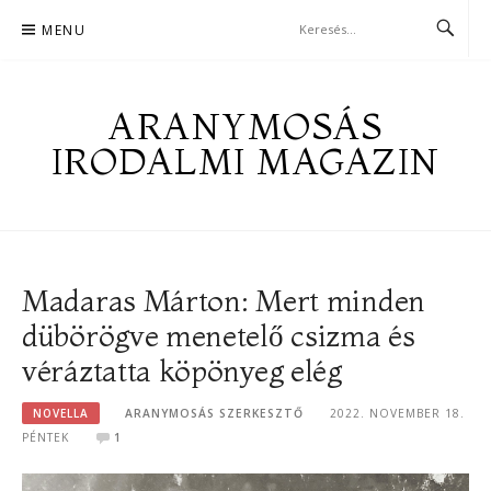
Skip
MENU
to
content
ARANYMOSÁS
IRODALMI MAGAZIN
Madaras Márton: Mert minden
dübörögve menetelő csizma és
véráztatta köpönyeg elég
NOVELLA
ARANYMOSÁS SZERKESZTŐ
2022. NOVEMBER 18.
PÉNTEK
1