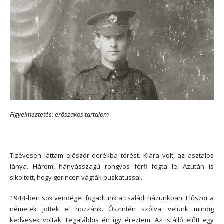
Figyelmeztetés: erőszakos tartalom
Tízévesen láttam először derékba törést. Klára volt, az asztalos
lánya. Három, hányásszagú rongyos férfi fogta le. Azután is
sikoltott, hogy gerincen vágták puskatussal.
1944-ben sok vendéget fogadtunk a családi házunkban. Először a
németek jöttek el hozzánk. Őszintén szólva, velünk mindig
kedvesek voltak. Legalábbis én így éreztem. Az istálló előtt egy