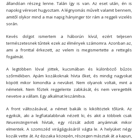
állandóan részeg lenne. Talán így is van. Az eset után, én is
napokig véreset hugyoztam. A légnyomás művelt valamit bennem,
amitől olykor mind a mai napig hányinger tör rám a reggeli vizelés
során.
Kevés dolgot ismertem a háborún kívül, ezért teljesen
természetesnek tűntek ezek az élmények számomra. Azonban az,
ami a fronttal érkezett, az velem is megismertette a rettegés
fogalmát.
A legtöbben lóval jöttek, kucsmában és különböző bűzös
szőrmékben. Apám kozákoknak hívta őket, és mindig nagyokat
köpött mikor kimondta a nevüket. Nem olyanok voltak, mint a
németek. Nem főztek reggelente zabkását, és nem veregették
nevetve a vállam. Egy alkalmat leszámítva.
A front változásával, a német bakák is kiköltöztek tőlünk. Az
egyikük, aki a legfiatalabbnak nézett ki, és akit a többiek csak
Neueinsteiger
nek hívtak, egy rózsát adott anyámnak mikor
elmentek. A szomszéd virágágyásáról vágta le. A helyüket négy
kozák vette át. Az éjszaka közepén, részegen másztak át a kapun,