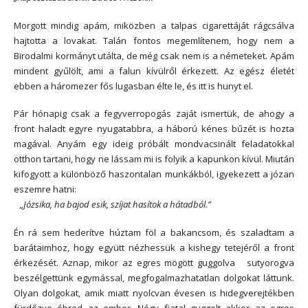
Morgott mindig apám, miközben a talpas cigarettáját rágcsálva
hajtotta a lovakat. Talán fontos megemlítenem, hogy nem a
Birodalmi kormányt utálta, de még csak nem is a németeket. Apám
mindent gyűlölt, ami a falun kívülről érkezett. Az egész életét
ebben a háromezer fős lugasban élte le, és itt is hunyt el.
Pár hónapig csak a fegyverropogás zaját ismertük, de ahogy a
front haladt egyre nyugatabbra, a háború kénes bűzét is hozta
magával. Anyám egy ideig próbált mondvacsinált feladatokkal
otthon tartani, hogy ne lássam mi is folyik a kapunkon kívül. Miután
kifogyott a különböző haszontalan munkákból, igyekezett a józan
eszemre hatni:
„Józsika, ha bajod esik, szíjat hasítok a hátadból.”
Én rá sem hederítve húztam föl a bakancsom, és szaladtam a
barátaimhoz, hogy együtt nézhessük a kishegy tetejéről a front
érkezését. Aznap, mikor az egres mögött guggolva sutyorogva
beszélgettünk egymással, megfogalmazhatatlan dolgokat láttunk.
Olyan dolgokat, amik miatt nyolcvan évesen is hidegverejtékben