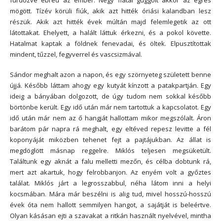
fürdőzve ébred az ember. Négy fiatal guggolt akkor az egres
mögött. Tízév körüli fiúk, akik azt hitték óriási kalandban lesz
részük. Akik azt hitték évek múltán majd felemlegetik az ott
látottakat. Ehelyett, a halált láttuk érkezni, és a pokol követte.
Hatalmat kaptak a földnek fenevadai, és öltek. Elpusztítottak
mindent, tűzzel, fegyverrel és vascsizmával.
Sándor meghalt azon a napon, és egy szörnyeteg született benne
újjá. Később láttam ahogy egy kutyát kínzott a patakpartján. Egy
ideig a bányában dolgozott, de úgy tudom nem sokkal később
börtönbe került. Egy idő után már nem tartottuk a kapcsolatot. Egy
idő után már nem az ő hangját hallottam mikor megszólalt. Áron
barátom pár napra rá meghalt, egy eltéved repesz levitte a fél
koponyáját miközben tehenet fejt a pajtájukban. Az állat is
megdöglött másnap reggelre. Miklós teljesen megsüketült.
Találtunk egy aknát a falu melletti mezőn, és célba dobtunk rá,
mert azt akartuk, hogy felrobbanjon. Az enyém volt a győztes
találat. Miklós járt a legrosszabbul, néha látom inni a helyi
kocsmában. Mára már beszélni is alig tud, mivel hosszú-hosszú
évek óta nem hallott semmilyen hangot, a sajátját is beleértve.
Olyan kásásan ejti a szavakat a ritkán használt nyelvével, mintha