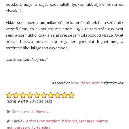
bocskort, majd a saját szétmállott, lyukas lábbelijére húzta és
elszaladt.
Akkor sem mozdultam, mikor német katonák tűntek föl a szőlőhöz
vezető úton, és elvonultak mellettem. Egyikük sem szólt egy szót
sem, a szemükből csak a saját ürességem tükröződött vissza. Őket
nézve, hosszú percek után egyetlen gondolat fogant meg a
történtek által kilúgozott agyamban:
„Ismét elmozdult a front.”
A szerző az
Írástudó Íróiskola
hallgatója volt
Rating: 9.9/
10
(20 votes cast)
Közzétéve itt:
Novella
Címkék:
erőszakos tartalom
,
háborús
,
Madaras Márton
,
memoárszerű
,
történelmi