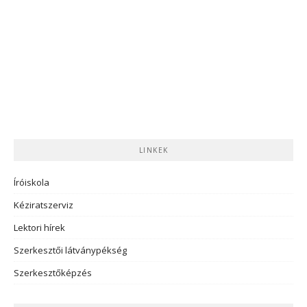
LINKEK
Íróiskola
Kéziratszerviz
Lektori hírek
Szerkesztői látványpékség
Szerkesztőképzés