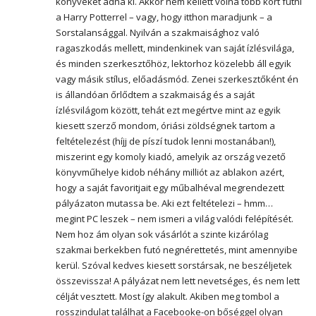
könyveket adna ki. Akkor nem kellett volna több kört futni
a Harry Potterrel – vagy, hogy itthon maradjunk – a
Sorstalansággal. Nyilván a szakmaisághoz való
ragaszkodás mellett, mindenkinek van saját ízlésvilága,
és minden szerkesztőhöz, lektorhoz közelebb áll egyik
vagy másik stílus, előadásmód. Zenei szerkesztőként én
is állandóan őrlődtem a szakmaiság és a saját
ízlésvilágom között, tehát ezt megértve mint az egyik
kiesett szerző mondom, óriási zöldségnek tartom a
feltételezést (híjj de píszí tudok lenni mostanában!),
miszerint egy komoly kiadó, amelyik az ország vezető
könyvműhelye kidob néhány milliót az ablakon azért,
hogy a saját favoritjait egy műbalhéval megrendezett
pályázaton mutassa be. Aki ezt feltételezi – hmm…
megint PC leszek – nem ismeri a világ valódi felépítését.
Nem hoz ám olyan sok vásárlót a szinte kizárólag
szakmai berkekben futó negnérettetés, mint amennyibe
kerül. Szóval kedves kiesett sorstársak, ne beszéljetek
összevissza! A pályázat nem lett nevetséges, és nem lett
célját vesztett. Most így alakult. Akiben meg tombol a
rosszindulat találhat a Facebooke-on bőséggel olyan