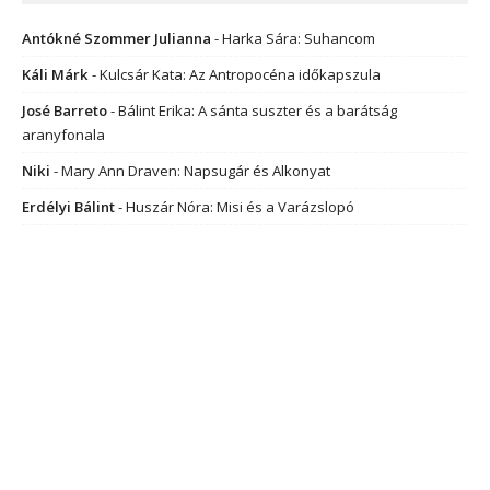
Antókné Szommer Julianna
-
Harka Sára: Suhancom
Káli Márk
-
Kulcsár Kata: Az Antropocéna időkapszula
José Barreto
-
Bálint Erika: A sánta suszter és a barátság
aranyfonala
Niki
-
Mary Ann Draven: Napsugár és Alkonyat
Erdélyi Bálint
-
Huszár Nóra: Misi és a Varázslopó