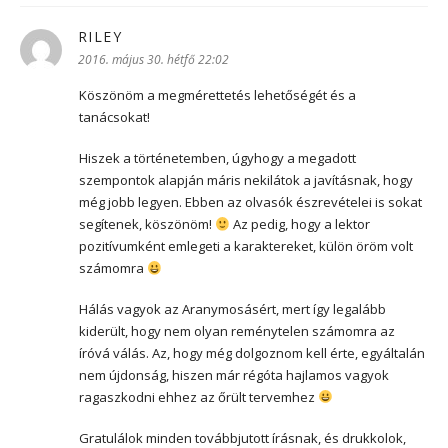
RILEY
szerint:
2016. május 30. hétfő 22:02
Köszönöm a megmérettetés lehetőségét és a
tanácsokat!
Hiszek a történetemben, úgyhogy a megadott
szempontok alapján máris nekilátok a javításnak, hogy
még jobb legyen. Ebben az olvasók észrevételei is sokat
segítenek, köszönöm!
Az pedig, hogy a lektor
pozitívumként emlegeti a karaktereket, külön öröm volt
számomra
Hálás vagyok az Aranymosásért, mert így legalább
kiderült, hogy nem olyan reménytelen számomra az
íróvá válás. Az, hogy még dolgoznom kell érte, egyáltalán
nem újdonság, hiszen már régóta hajlamos vagyok
ragaszkodni ehhez az őrült tervemhez
Gratulálok minden továbbjutott írásnak, és drukkolok,