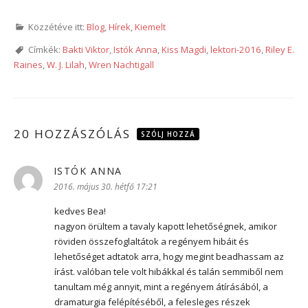
Közzétéve itt:
Blog
,
Hírek
,
Kiemelt
Címkék:
Bakti Viktor
,
Istók Anna
,
Kiss Magdi
,
lektori-2016
,
Riley E.
Raines
,
W. J. Lilah
,
Wren Nachtigall
20 HOZZÁSZÓLÁS
SZÓLJ HOZZÁ
ISTÓK ANNA
szerint:
2016. május 30. hétfő 17:21
kedves Bea!
nagyon örültem a tavaly kapott lehetőségnek, amikor
röviden összefoglaltátok a regényem hibáit és
lehetőséget adtatok arra, hogy megint beadhassam az
írást. valóban tele volt hibákkal és talán semmiből nem
tanultam még annyit, mint a regényem átírásából, a
dramaturgia felépítéséből, a felesleges részek