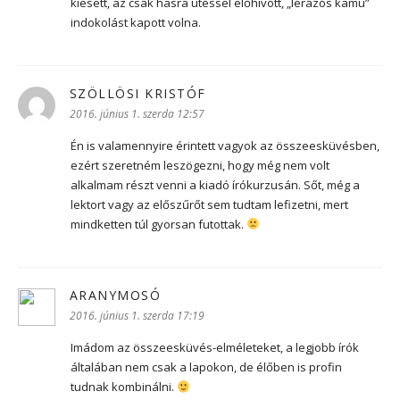
kiesett, az csak hasra ütéssel előhívott, „lerázós kamu”
indokolást kapott volna.
SZÖLLÖSI KRISTÓF
szerint:
2016. június 1. szerda 12:57
Én is valamennyire érintett vagyok az összeesküvésben,
ezért szeretném leszögezni, hogy még nem volt
alkalmam részt venni a kiadó írókurzusán. Sőt, még a
lektort vagy az előszűrőt sem tudtam lefizetni, mert
mindketten túl gyorsan futottak.
ARANYMOSÓ
szerint:
2016. június 1. szerda 17:19
Imádom az összeesküvés-elméleteket, a legjobb írók
általában nem csak a lapokon, de élőben is profin
tudnak kombinálni.