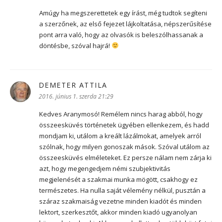
Amúgy ha megszerettetek egy írást, még tudtok segíteni
a szerzőnek, az első fejezet lájkoltatása, népszerűsítése
pont arra való, hogy az olvasók is beleszólhassanak a
döntésbe, szóval hajrá!
DEMETER ATTILA
szerint:
2016. június 1. szerda 21:29
Kedves Aranymosó! Remélem nincs harag abból, hogy
összeesküvés történetek ügyében ellenkezem, és hadd
mondjam ki, utálom a kreált lázálmokat, amelyek arról
szólnak, hogy milyen gonoszak mások. Szóval utálom az
összeesküvés elméleteket. Ez persze nálam nem zárja ki
azt, hogy megengedjem némi szubjektivitás
megjelenését a szakmai munka mögött, csakhogy ez
természetes. Ha nulla saját vélemény nélkül, pusztán a
száraz szakmaiság vezetne minden kiadót és minden
lektort, szerkesztőt, akkor minden kiadó ugyanolyan