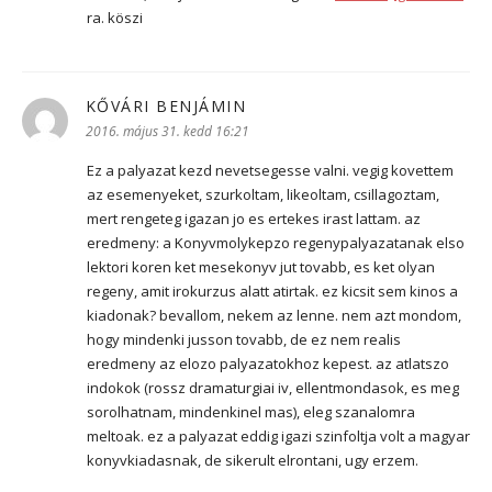
ra. köszi
KŐVÁRI BENJÁMIN
szerint:
2016. május 31. kedd 16:21
Ez a palyazat kezd nevetsegesse valni. vegig kovettem
az esemenyeket, szurkoltam, likeoltam, csillagoztam,
mert rengeteg igazan jo es ertekes irast lattam. az
eredmeny: a Konyvmolykepzo regenypalyazatanak elso
lektori koren ket mesekonyv jut tovabb, es ket olyan
regeny, amit irokurzus alatt atirtak. ez kicsit sem kinos a
kiadonak? bevallom, nekem az lenne. nem azt mondom,
hogy mindenki jusson tovabb, de ez nem realis
eredmeny az elozo palyazatokhoz kepest. az atlatszo
indokok (rossz dramaturgiai iv, ellentmondasok, es meg
sorolhatnam, mindenkinel mas), eleg szanalomra
meltoak. ez a palyazat eddig igazi szinfoltja volt a magyar
konyvkiadasnak, de sikerult elrontani, ugy erzem.