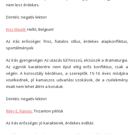
nem lesz érdekes.
Döntés: negatív lektori
Kiss Magdi:
Helló, Belgium!
Az írás erősségei: friss, fiatalos stílus, érdekes alapkonfliktus,
sportélmények
Az írás gyengeségei: Az utazás túl hosszú, elcsúszik a dramaturgia.
Az ügynök karakterére nem épül elég erős konfliktus, csak a
végén. A korosztály kérdéses, a szereplők 15-16 éves módjára
viselkednek, pl kamaszos udvarlási szokások, de a cselekmény
miatt nem lehet átírni a korukat.
Döntés: negatív lektori
Riley E. Raines:
Trizanton pilótái
Az írás erősségei: jó karakterek, érdekes indítás