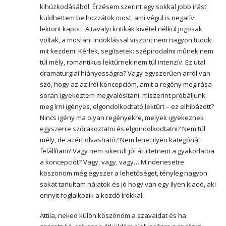
kihúzkodásából. Érzésem szerint egy sokkal jobb írást
küldhettem be hozzátok most, ami végül is negatív
lektorit kapott. A tavalyi kritikák kivétel nélkül jogosak
voltak, a mostani indoklással viszont nem nagyon tudok
mit kezdeni. Kérlek, segítsetek: szépirodalmi műnek nem
túl mély, romantikus lektűrnek nem túl intenzív. Ez utal
dramaturgiai hiányosságra? Vagy egyszerűen arról van
szó, hogy az az írói koncepcióm, amit a regény megírása
során igyekeztem megvalósítani: miszerint próbáljunk
meg írni igényes, elgondolkodtató lektűrt – ez elhibázott?
Nincs igény ma olyan regényekre, melyek igyekeznek
egyszerre szórakoztatni és elgondolkodtatni? Nem túl
mély, de azért olvasható? Nem lehet ilyen kategóriát
felállítani? Vagy nem sikerült jól átültetnem a gyakorlatba
a koncepciót? Vagy, vagy, vagy… Mindenesetre
köszönöm még egyszer a lehetőséget, tényleg nagyon
sokat tanultam nálatok és jó hogy van egy ilyen kiadó, aki
ennyit foglalkozik a kezdő írókkal.
Attila, neked külön köszönöm a szavaidat és ha