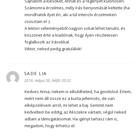
Sajnálom a kiesőket, Annát és a regényét különösen.
Számomra érzelmes, mély írás benyomását keltette (ha
mondhatok ilyet én, aki a túl intenzív érzelmeken
csúsztam el :).
A lektori véleményeből nagyon sokat lehet tanulni, és
köszönet érte a kiadónak, hogy ilyen részletesen
foglalkozik az írásokkal.
Viktor, neked pedig gratulálok!
SADE LIA
szerint:
2016. május 30. hétfő 20:32
Kedves Anna, nekem is elküldheted, ha gondolod. Értem,
miért nem áll össze ez a kurta jellemzés, de van
elképzelésem arról, mi lehet a baj. Semmit nem
kedveltem be eddig, az ítészekre vártam, végül neked
adtam a támogatásomat. Ha igényt tartasz rám is,
megadom, hogy érhetsz el.