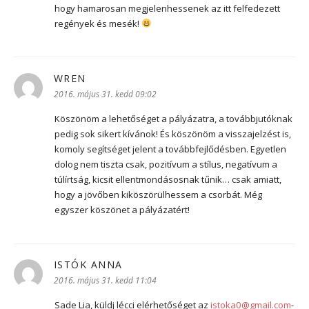
hogy hamarosan megjelenhessenek az itt felfedezett
regények és mesék!
WREN
szerint:
2016. május 31. kedd 09:02
Köszönöm a lehetőséget a pályázatra, a továbbjutóknak
pedig sok sikert kívánok! És köszönöm a visszajelzést is,
komoly segítséget jelent a továbbfejlődésben. Egyetlen
dolog nem tiszta csak, pozitívum a stílus, negatívum a
túlírtság, kicsit ellentmondásosnak tűnik… csak amiatt,
hogy a jövőben kiköszörülhessem a csorbát. Még
egyszer köszönet a pályázatért!
ISTÓK ANNA
szerint:
2016. május 31. kedd 11:04
Sade Lia, küldj lécci elérhetőséget az
istoka0@gmail.com
-