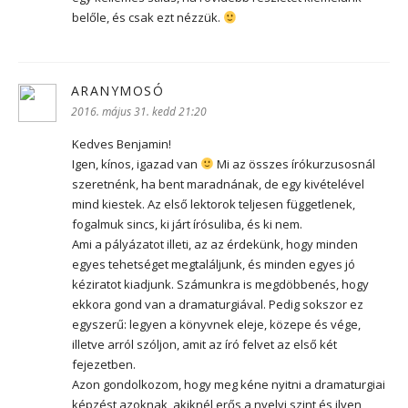
belőle, és csak ezt nézzük.
ARANYMOSÓ
szerint:
2016. május 31. kedd 21:20
Kedves Benjamin!
Igen, kínos, igazad van
Mi az összes írókurzusosnál
szeretnénk, ha bent maradnának, de egy kivételével
mind kiestek. Az első lektorok teljesen függetlenek,
fogalmuk sincs, ki járt írósuliba, és ki nem.
Ami a pályázatot illeti, az az érdekünk, hogy minden
egyes tehetséget megtaláljunk, és minden egyes jó
kéziratot kiadjunk. Számunkra is megdöbbenés, hogy
ekkora gond van a dramaturgiával. Pedig sokszor ez
egyszerű: legyen a könyvnek eleje, közepe és vége,
illetve arról szóljon, amit az író felvet az első két
fejezetben.
Azon gondolkozom, hogy meg kéne nyitni a dramaturgiai
képzést azoknak, akiknél erős a nyelvi szint és ilyen