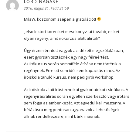
LORD NAGASH
szerint:
2016. május 31. kedd 21:59
MilaW, köszönöm szépen a gratulációt!
„elso lektori koren ket mesekonyv jut tovabb, es ket
olyan regeny, amit irokurzus alatt atirtak”
Úgy érzem érintett vagyok az idézett megszólalásban,
ezért gyorsan tisztáznék egy nagy félreértést.
Az írókurzus során semmiféle átírása nem történik a
regénynek. Erre ott sem idő, sem kapacitás nincs. Az
íróiskola tanuló kurzus, nem pedig írói workshop.
Az íróiskola alatt írástechnikai gyakorlatokat csinálunk. A
regényírás/átírás során egyetlen szerkesztő vagy írótárs
sem fogja az ember kezét. Azt egyedül kell megtenni. A
bétázásra meg pontosan ugyanazok a lehetőségek
állnak rendelkezésre, mint bárki másnak.