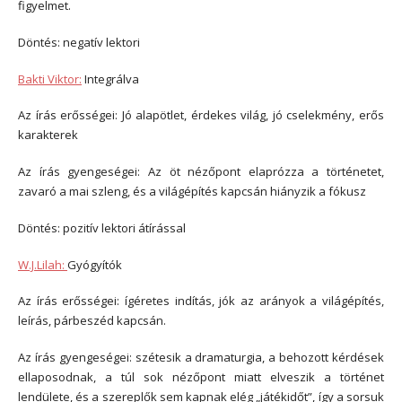
figyelmet.
Döntés: negatív lektori
Bakti Viktor:
Integrálva
Az írás erősségei: Jó alapötlet, érdekes világ, jó cselekmény, erős
karakterek
Az írás gyengeségei: Az öt nézőpont elaprózza a történetet,
zavaró a mai szleng, és a világépítés kapcsán hiányzik a fókusz
Döntés: pozitív lektori átírással
W.J.Lilah:
Gyógyítók
Az írás erősségei: ígéretes indítás, jók az arányok a világépítés,
leírás, párbeszéd kapcsán.
Az írás gyengeségei: szétesik a dramaturgia, a behozott kérdések
ellaposodnak, a túl sok nézőpont miatt elveszik a történet
lendülete, és a szereplők sem kapnak elég „játékidőt”, így a sorsuk