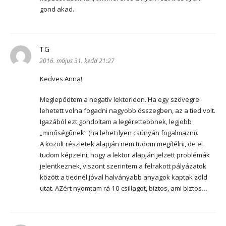
gond akad.
TG
szerint:
2016. május 31. kedd 21:27
Kedves Anna!
Meglepődtem a negatív lektoridon. Ha egy szövegre
lehetett volna fogadni nagyobb összegben, az a tied volt.
Igazából ezt gondoltam a legérettebbnek, legjobb
„minőségűnek” (ha lehet ilyen csúnyán fogalmazni).
A közölt részletek alapján nem tudom megítélni, de el
tudom képzelni, hogy a lektor alapján jelzett problémák
jelentkeznek, viszont szerintem a felrakott pályázatok
között a tiednél jóval halványabb anyagok kaptak zöld
utat. AZért nyomtam rá 10 csillagot, biztos, ami biztos…