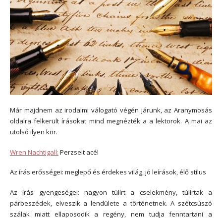
Már majdnem az irodalmi válogató végén járunk, az Aranymosás
oldalra felkerült írásokat mind megnézték a a lektorok. A mai az
utolsó ilyen kör.
Wren Nachtigall:
Perzselt acél
Az írás erősségei: meglepő és érdekes világ, jó leírások, élő stílus
Az írás gyengeségei: nagyon túlírt a cselekmény, túlírtak a
párbeszédek, elveszik a lendülete a történetnek. A szétcsúszó
szálak miatt ellaposodik a regény, nem tudja fenntartani a