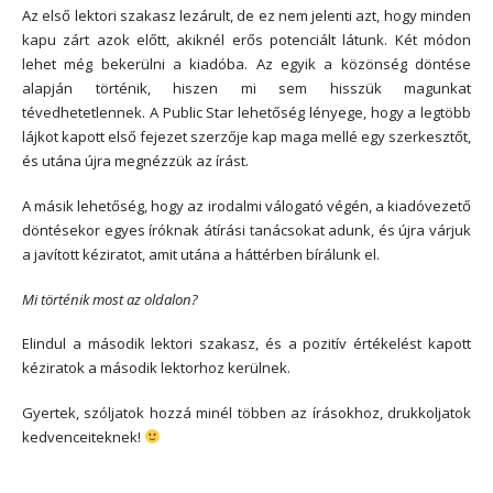
Az első lektori szakasz lezárult, de ez nem jelenti azt, hogy minden
kapu zárt azok előtt, akiknél erős potenciált látunk. Két módon
lehet még bekerülni a kiadóba. Az egyik a közönség döntése
alapján történik, hiszen mi sem hisszük magunkat
tévedhetetlennek. A Public Star lehetőség lényege, hogy a legtöbb
lájkot kapott első fejezet szerzője kap maga mellé egy szerkesztőt,
és utána újra megnézzük az írást.
A másik lehetőség, hogy az irodalmi válogató végén, a kiadóvezető
döntésekor egyes íróknak átírási tanácsokat adunk, és újra várjuk
a javított kéziratot, amit utána a háttérben bírálunk el.
Mi történik most az oldalon?
Elindul a második lektori szakasz, és a pozitív értékelést kapott
kéziratok a második lektorhoz kerülnek.
Gyertek, szóljatok hozzá minél többen az írásokhoz, drukkoljatok
kedvenceiteknek!