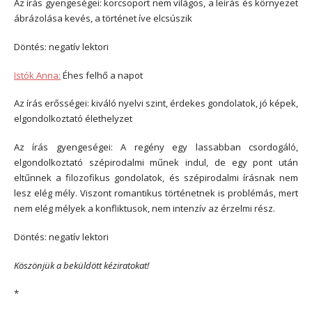
Az írás gyengeségei: korcsoport nem világos, a leírás és környezet
ábrázolása kevés, a történet íve elcsúszik
Döntés: negatív lektori
Istók Anna:
Éhes felhő a napot
Az írás erősségei: kiváló nyelvi szint, érdekes gondolatok, jó képek,
elgondolkoztató élethelyzet
Az írás gyengeségei: A regény egy lassabban csordogáló,
elgondolkoztató szépirodalmi műnek indul, de egy pont után
eltűnnek a filozofikus gondolatok, és szépirodalmi írásnak nem
lesz elég mély. Viszont romantikus történetnek is problémás, mert
nem elég mélyek a konfliktusok, nem intenzív az érzelmi rész.
Döntés: negatív lektori
Köszönjük a beküldött kéziratokat!
*