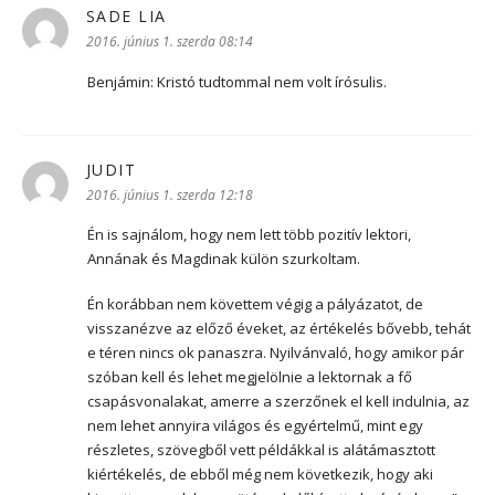
SADE LIA
szerint:
2016. június 1. szerda 08:14
Benjámin: Kristó tudtommal nem volt írósulis.
JUDIT
szerint:
2016. június 1. szerda 12:18
Én is sajnálom, hogy nem lett több pozitív lektori,
Annának és Magdinak külön szurkoltam.
Én korábban nem követtem végig a pályázatot, de
visszanézve az előző éveket, az értékelés bővebb, tehát
e téren nincs ok panaszra. Nyilvánvaló, hogy amikor pár
szóban kell és lehet megjelölnie a lektornak a fő
csapásvonalakat, amerre a szerzőnek el kell indulnia, az
nem lehet annyira világos és egyértelmű, mint egy
részletes, szövegből vett példákkal is alátámasztott
kiértékelés, de ebből még nem következik, hogy aki