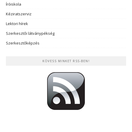
Íróiskola
Kéziratszerviz
Lektori hírek
Szerkesztői látványpékség
Szerkesztőképzés
KÖVESS MINKET RSS-BEN!