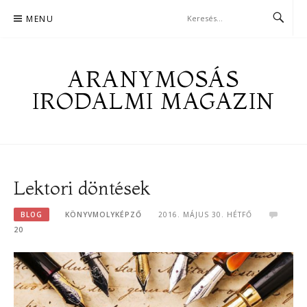
Skip
MENU
to
content
ARANYMOSÁS
IRODALMI MAGAZIN
Lektori döntések
BLOG
KÖNYVMOLYKÉPZŐ
2016. MÁJUS 30. HÉTFŐ
20