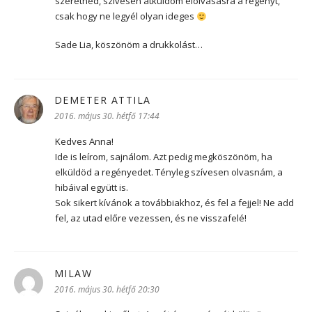
szeretnéd, szívesen átküldöm elolvasásra a regényt,
csak hogy ne legyél olyan ideges
Sade Lia, köszönöm a drukkolást…
DEMETER ATTILA
szerint:
2016. május 30. hétfő 17:44
Kedves Anna!
Ide is leírom, sajnálom. Azt pedig megköszönöm, ha
elküldöd a regényedet. Tényleg szívesen olvasnám, a
hibáival együtt is.
Sok sikert kívánok a továbbiakhoz, és fel a fejjel! Ne add
fel, az utad előre vezessen, és ne visszafelé!
MILAW
szerint:
2016. május 30. hétfő 20:30