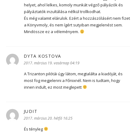
helyet, ahol lelkes, komoly munkát végző pályázók és
pályáztatók inzultálása nélkül trollkodhat.
És még valamit elárulok. Ezért a hozzászólásért nem fizet
a Könyvmoly, és nem ígért sutyiban megjelenést sem.
Mindössze ez a véleményem.
DYTA KOSTOVA
szerint:
2017. március 19. vasárnap 04:19
A Trizanton pilótái úgy látom, megtalálta a kiadóját, és
most fog megjelenni a Főnixnél. Nem is tudtam, hogy
innen indult, ez most meglepett
JUDIT
szerint:
2017. március 20. hétfő 16:25
És tényleg