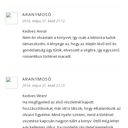
ARANYMOSÓ
szerint:
2016. május 31. kedd 21:12
Kedves Anna!
Nem én olvastam a könyvet, így csak a lektorira tudok
támaszkodni. A lényege az, hogy az elején lévő erő és
gondolatiság úgy tűnik, elveszett a végére, így egyszerű
romantikus történet maradt.
ARANYMOSÓ
szerint:
2016. május 31. kedd 21:15
Kedves Wren!
Ha megfigyeled az első részletnél kapott
hozzászólásokat, már ott is látszik, hogy elkalandozik az
olvasó figyelme. Mind nyelvi szinten, mind a történet
vezetése kapcsán nagyon túlírt a könyv. Ettől még lehet
egy kellemes stílus, ha rövidebb részletet kiemelünk