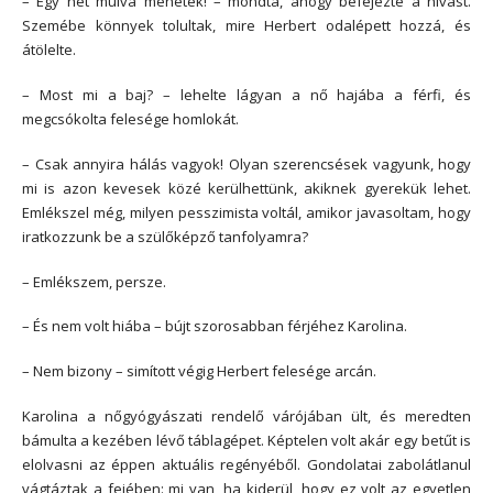
– Egy hét múlva mehetek! – mondta, ahogy befejezte a hívást.
Szemébe könnyek tolultak, mire Herbert odalépett hozzá, és
átölelte.
– Most mi a baj? – lehelte lágyan a nő hajába a férfi, és
megcsókolta felesége homlokát.
– Csak annyira hálás vagyok! Olyan szerencsések vagyunk, hogy
mi is azon kevesek közé kerülhettünk, akiknek gyerekük lehet.
Emlékszel még, milyen pesszimista voltál, amikor javasoltam, hogy
iratkozzunk be a szülőképző tanfolyamra?
– Emlékszem, persze.
– És nem volt hiába – bújt szorosabban férjéhez Karolina.
– Nem bizony – simított végig Herbert felesége arcán.
Karolina a nőgyógyászati rendelő várójában ült, és meredten
bámulta a kezében lévő táblagépet. Képtelen volt akár egy betűt is
elolvasni az éppen aktuális regényéből. Gondolatai zabolátlanul
vágtáztak a fejében: mi van, ha kiderül, hogy ez volt az egyetlen