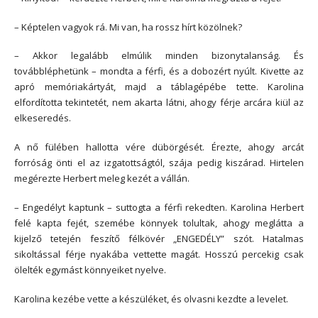
– Képtelen vagyok rá. Mi van, ha rossz hírt közölnek?
– Akkor legalább elmúlik minden bizonytalanság. És
továbbléphetünk – mondta a férfi, és a dobozért nyúlt. Kivette az
apró memóriakártyát, majd a táblagépébe tette. Karolina
elfordította tekintetét, nem akarta látni, ahogy férje arcára kiül az
elkeseredés.
A nő fülében hallotta vére dübörgését. Érezte, ahogy arcát
forróság önti el az izgatottságtól, szája pedig kiszárad. Hirtelen
megérezte Herbert meleg kezét a vállán.
– Engedélyt kaptunk – suttogta a férfi rekedten. Karolina Herbert
felé kapta fejét, szemébe könnyek tolultak, ahogy meglátta a
kijelző tetején feszítő félkövér „ENGEDÉLY” szót. Hatalmas
sikoltással férje nyakába vettette magát. Hosszú percekig csak
ölelték egymást könnyeiket nyelve.
Karolina kezébe vette a készüléket, és olvasni kezdte a levelet.