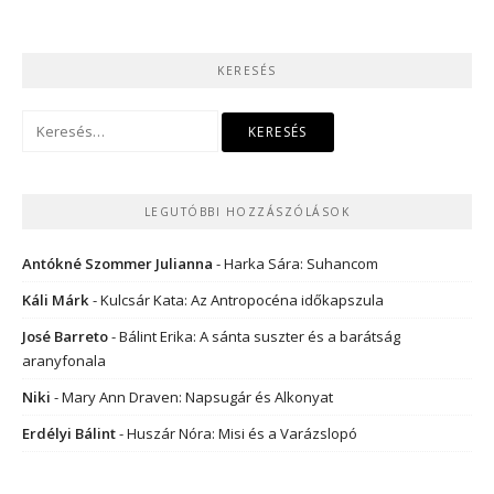
KERESÉS
Keresés:
LEGUTÓBBI HOZZÁSZÓLÁSOK
Antókné Szommer Julianna
-
Harka Sára: Suhancom
Káli Márk
-
Kulcsár Kata: Az Antropocéna időkapszula
José Barreto
-
Bálint Erika: A sánta suszter és a barátság
aranyfonala
Niki
-
Mary Ann Draven: Napsugár és Alkonyat
Erdélyi Bálint
-
Huszár Nóra: Misi és a Varázslopó