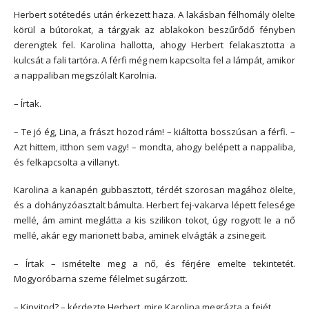
Herbert sötétedés után érkezett haza. A lakásban félhomály ölelte
körül a bútorokat, a tárgyak az ablakokon beszűrődő fényben
derengtek fel. Karolina hallotta, ahogy Herbert felakasztotta a
kulcsát a fali tartóra. A férfi még nem kapcsolta fel a lámpát, amikor
a nappaliban megszólalt Karolnia.
– Írtak.
– Te jó ég, Lina, a frászt hozod rám! – kiáltotta bosszúsan a férfi. –
Azt hittem, itthon sem vagy! – mondta, ahogy belépett a nappaliba,
és felkapcsolta a villanyt.
Karolina a kanapén gubbasztott, térdét szorosan magához ölelte,
és a dohányzóasztalt bámulta. Herbert fej-vakarva lépett felesége
mellé, ám amint meglátta a kis szilikon tokot, úgy rogyott le a nő
mellé, akár egy marionett baba, aminek elvágták a zsinegeit.
– Írtak – ismételte meg a nő, és férjére emelte tekintetét.
Mogyoróbarna szeme félelmet sugárzott.
– Kinyitod? – kérdezte Herbert, mire Karolina megrázta a fejét.