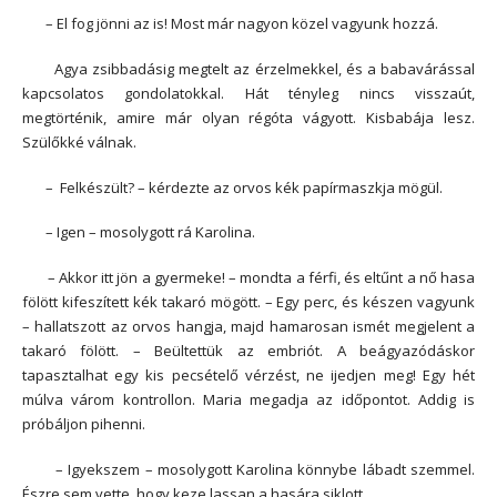
– El fog jönni az is! Most már nagyon közel vagyunk hozzá.
Agya zsibbadásig megtelt az érzelmekkel, és a babavárással
kapcsolatos gondolatokkal. Hát tényleg nincs visszaút,
megtörténik, amire már olyan régóta vágyott. Kisbabája lesz.
Szülőkké válnak.
– Felkészült? – kérdezte az orvos kék papírmaszkja mögül.
– Igen – mosolygott rá Karolina.
– Akkor itt jön a gyermeke! – mondta a férfi, és eltűnt a nő hasa
fölött kifeszített kék takaró mögött. – Egy perc, és készen vagyunk
– hallatszott az orvos hangja, majd hamarosan ismét megjelent a
takaró fölött. – Beültettük az embriót. A beágyazódáskor
tapasztalhat egy kis pecsételő vérzést, ne ijedjen meg! Egy hét
múlva várom kontrollon. Maria megadja az időpontot. Addig is
próbáljon pihenni.
– Igyekszem – mosolygott Karolina könnybe lábadt szemmel.
Észre sem vette, hogy keze lassan a hasára siklott.