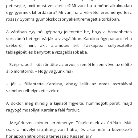
petesejtje, amit most veszített el? Mi van, ha a méhe alkalmatlan
egy gyermek kihordására? Mi van, ha a vérvétel eredménye lesz
rossz? Gyomra gyümölcskocsonyaként remegett a torkában.
A váróban egy női géphang jelentette be, hogy a hatvanhetes
sorszámú beteget várják a vizsgálóban. Karolina úgy pattant fel a
székéről, mint akit áramütés ért. Táskájába süllyesztette
táblagépét, és benyitott a vizsgálószobába.
– Szép napot! – köszöntötte az orvos, szemét le sem véve az előtte
álló monitorról. – Hogy vagyunk ma?
– Jól! – füllentette Karolina, ahogy leült az orvos asztalával
szemben elhelyezett székre.
A doktor még mindig a kijelzőt figyelte, hümmögött párat, majd
ragyogó mosollyal Karolina felé fordult.
– Megérkezett minden eredménye. Tökéletesek az értékek! Már
csak a hüvelyi ultrahang van hátra, és akár már a következő
hónapban létrejöhet a terhesség. Készen áll?