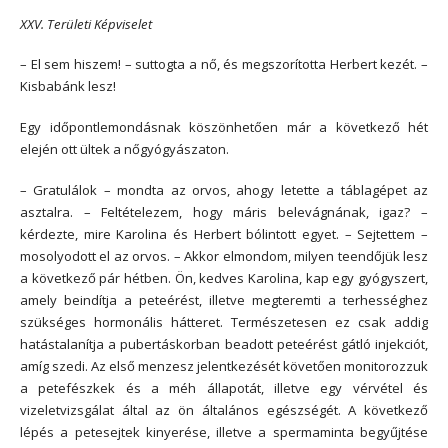
XXV. Területi Képviselet
– El sem hiszem! – suttogta a nő, és megszorította Herbert kezét. –
Kisbabánk lesz!
Egy időpontlemondásnak köszönhetően már a következő hét
elején ott ültek a nőgyógyászaton.
– Gratulálok – mondta az orvos, ahogy letette a táblagépet az
asztalra. – Feltételezem, hogy máris belevágnának, igaz? –
kérdezte, mire Karolina és Herbert bólintott egyet. – Sejtettem –
mosolyodott el az orvos. – Akkor elmondom, milyen teendőjük lesz
a következő pár hétben. Ön, kedves Karolina, kap egy gyógyszert,
amely beindítja a peteérést, illetve megteremti a terhességhez
szükséges hormonális hátteret. Természetesen ez csak addig
hatástalanítja a pubertáskorban beadott peteérést gátló injekciót,
amíg szedi. Az első menzesz jelentkezését követően monitorozzuk
a petefészkek és a méh állapotát, illetve egy vérvétel és
vizeletvizsgálat által az ön általános egészségét. A következő
lépés a petesejtek kinyerése, illetve a spermaminta begyűjtése