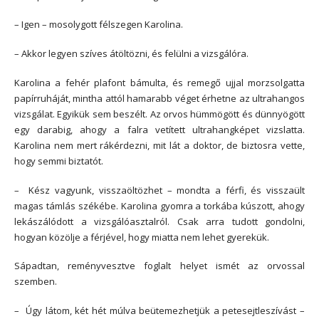
– Igen – mosolygott félszegen Karolina.
– Akkor legyen szíves átöltözni, és felülni a vizsgálóra.
Karolina a fehér plafont bámulta, és remegő ujjal morzsolgatta
papírruháját, mintha attól hamarabb véget érhetne az ultrahangos
vizsgálat. Egyikük sem beszélt. Az orvos hümmögött és dünnyögött
egy darabig, ahogy a falra vetített ultrahangképet vizslatta.
Karolina nem mert rákérdezni, mit lát a doktor, de biztosra vette,
hogy semmi biztatót.
– Kész vagyunk, visszaöltözhet – mondta a férfi, és visszaült
magas támlás székébe. Karolina gyomra a torkába kúszott, ahogy
lekászálódott a vizsgálóasztalról. Csak arra tudott gondolni,
hogyan közölje a férjével, hogy miatta nem lehet gyerekük.
Sápadtan, reményvesztve foglalt helyet ismét az orvossal
szemben.
– Úgy látom, két hét múlva beütemezhetjük a petesejtleszívást –