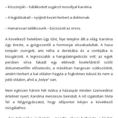
– Köszönjük! – hálálkodott sugárzó mosollyal Karolina.
– A legjobbakat! – nyújtott kezet Herbert a doktornak.
– Hamarosan találkozunk – búcsúzott az orvos.
A következő hetekben úgy tűnt, feje tetejére állt a világ. Karolina
úgy érezte, a gyógyszertől a hormonjai elszabadultak. A hasa
tompán zsongott, ami néha a derekába és a combjába is
kisugárzott. A legrosszabb a hangulatingadozás volt: az egyik
percben sírva fakadt egy eltévedt kiselefántról szóló
dokumetumfilm előzetesén, a másikban hangosan szitkozódott,
amiért Herbert a bal oldalon hagyta a fogkrémes tubust és nem a
jobb oldalon, ahol a „helye” van.
Nem egészen három hét múlva a házaspár minden szenvedése
értelmet nyert, Karolina menzesze beindult. A nő izgatottan hívta
fel a Nőgyógyászatot, hogy időpontot kérjen a következő
vizsgálathoz.