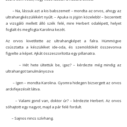
– Na, lássuk azt a kis babszemet! – mondta az orvos, ahogy az
ultrahangkészülékért nyúlt. – Apuka is jöjjön közelebb! – biccentett
a vizsgáló mellett álló szék felé, mire Herbert odalépett, helyet
foglalt és megfogta Karolina kezét.
Az orvos kivetítette az ultrahangképet a falra. Hümmögve
csúsztatta a készüléket ide-oda, és szemöldökét összevonva
figyelte a képet. Ajkát összeszorította egy pillanatra.
– Hét hete ültettük be, igaz? – kérdezte még mindig az
ultrahangot tanulmányozva
– Igen – mondta Karolina. Gyomra hidegen bizsergett az orvos
arckifejezését látva.
– Valami gond van, doktor úr? – kérdezte Herbert. Az orvos
sóhajtott egy nagyot, majd a pár felé fordult.
– Sajnos nincs szívhang.