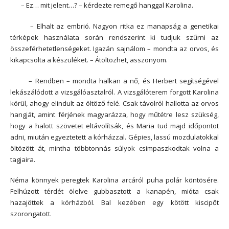
– Ez… mit jelent…? – kérdezte remegő hanggal Karolina.
– Elhalt az embrió. Nagyon ritka ez manapság a genetikai
térképek használata során rendszerint ki tudjuk szűrni az
összeférhetetlenségeket. Igazán sajnálom – mondta az orvos, és
kikapcsolta a készüléket. – Átöltözhet, asszonyom.
– Rendben – mondta halkan a nő, és Herbert segítségével
lekászálódott a vizsgálóasztalról. A vizsgálóterem forgott Karolina
körül, ahogy elindult az öltöző felé. Csak távolról hallotta az orvos
hangját, amint férjének magyarázza, hogy műtétre lesz szükség,
hogy a halott szövetet eltávolítsák, és Maria tud majd időpontot
adni, miután egyeztetett a kórházzal. Gépies, lassú mozdulatokkal
öltözött át, mintha többtonnás súlyok csimpaszkodtak volna a
tagjaira.
Néma könnyek peregtek Karolina arcáról puha polár köntösére.
Felhúzott térdét ölelve gubbasztott a kanapén, mióta csak
hazajöttek a kórházból. Bal kezében egy kötött kiscipőt
szorongatott.