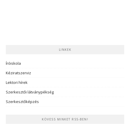
LINKEK
Íróiskola
Kéziratszerviz
Lektori hírek
Szerkesztői látványpékség
Szerkesztőképzés
KÖVESS MINKET RSS-BEN!