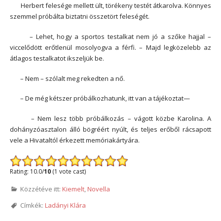
Herbert felesége mellett ült, törékeny testét átkarolva. Könnyes
szemmel próbálta biztatni összetört feleségét.
– Lehet, hogy a sportos testalkat nem jó a szőke hajjal –
viccelődött erőtlenül mosolyogva a férfi. – Majd legközelebb az
átlagos testalkatot ikszeljük be.
– Nem – szólalt meg rekedten a nő.
– De még kétszer próbálkozhatunk, itt van a tájékoztat—
– Nem lesz több próbálkozás – vágott közbe Karolina. A
dohányzóasztalon álló bögréért nyúlt, és teljes erőből rácsapott
vele a Hivataltól érkezett memóriakártyára.
Rating: 10.0/
10
(1 vote cast)
Közzétéve itt:
Kiemelt
,
Novella
Címkék:
Ladányi Klára