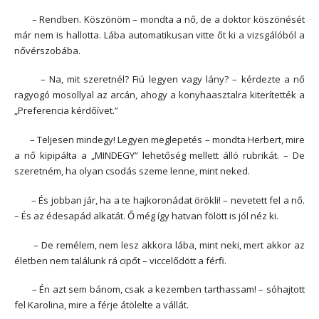
– Rendben. Köszönöm – mondta a nő, de a doktor köszönését
már nem is hallotta. Lába automatikusan vitte őt ki a vizsgálóból a
nővérszobába.
– Na, mit szeretnél? Fiú legyen vagy lány? – kérdezte a nő
ragyogó mosollyal az arcán, ahogy a konyhaasztalra kiterítették a
„Preferencia kérdőívet.”
– Teljesen mindegy! Legyen meglepetés – mondta Herbert, mire
a nő kipipálta a „MINDEGY” lehetőség mellett álló rubrikát. – De
szeretném, ha olyan csodás szeme lenne, mint neked.
– És jobban jár, ha a te hajkoronádat örökli! – nevetett fel a nő.
– És az édesapád alkatát. Ő még így hatvan fölött is jól néz ki.
– De remélem, nem lesz akkora lába, mint neki, mert akkor az
életben nem találunk rá cipőt – viccelődött a férfi.
– Én azt sem bánom, csak a kezemben tarthassam! – sóhajtott
fel Karolina, mire a férje átölelte a vállát.