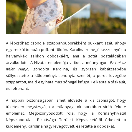
A lépcsőház csöndje szappanbuborékként pukkant szét, ahogy
egy retikül tompán puffant földön. Karolina remegő kézzel nyúlt a
halványkék szilikon dobozkáért, ami a sötét postaládában
árválkodott. A Hivatal emblémája virított a műanyagon.
Ez hát az
Ítélet Napja
, gondolta Karolina, és gyorsan kabátzsebébe
süllyesztette a küldeményt. Lehunyta szemét, a poros levegőbe
szippantott, majd egy hatalmas sóhajjal kifújta. Felkapta a táskáját,
és felrohant.
A nappali biztonságában ismét elővette a kis csomagot, hogy
tüzetesen megvizsgálja a műanyag tok sarkában virító fekete
emblémát. Megbizonyosodott róla, hogy a Kormányhivatal
Népszaporulati Bizottsága Területi Képviseletétől érkezett a
küldemény. Karolina nagy levegőt vett, és letette a dobozkát.