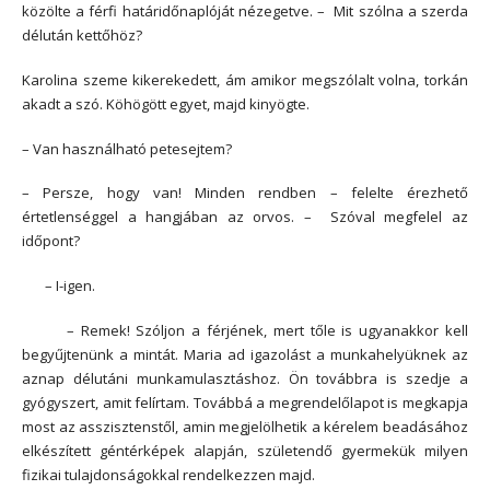
közölte a férfi határidőnaplóját nézegetve. – Mit szólna a szerda
délután kettőhöz?
Karolina szeme kikerekedett, ám amikor megszólalt volna, torkán
akadt a szó. Köhögött egyet, majd kinyögte.
– Van használható petesejtem?
– Persze, hogy van! Minden rendben – felelte érezhető
értetlenséggel a hangjában az orvos. – Szóval megfelel az
időpont?
– I-igen.
– Remek! Szóljon a férjének, mert tőle is ugyanakkor kell
begyűjtenünk a mintát. Maria ad igazolást a munkahelyüknek az
aznap délutáni munkamulasztáshoz. Ön továbbra is szedje a
gyógyszert, amit felírtam. Továbbá a megrendelőlapot is megkapja
most az asszisztenstől, amin megjelölhetik a kérelem beadásához
elkészített géntérképek alapján, születendő gyermekük milyen
fizikai tulajdonságokkal rendelkezzen majd.