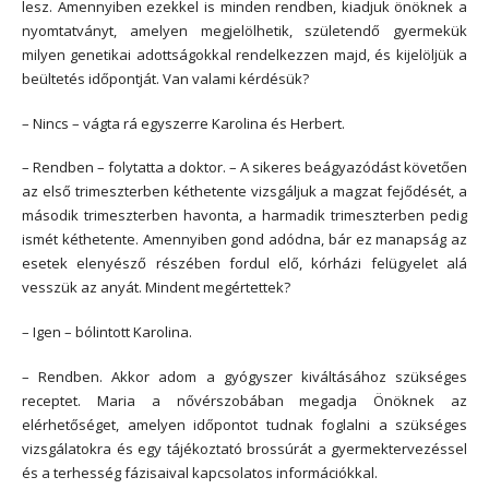
lesz. Amennyiben ezekkel is minden rendben, kiadjuk önöknek a
nyomtatványt, amelyen megjelölhetik, születendő gyermekük
milyen genetikai adottságokkal rendelkezzen majd, és kijelöljük a
beültetés időpontját. Van valami kérdésük?
– Nincs – vágta rá egyszerre Karolina és Herbert.
– Rendben – folytatta a doktor. – A sikeres beágyazódást követően
az első trimeszterben kéthetente vizsgáljuk a magzat fejődését, a
második trimeszterben havonta, a harmadik trimeszterben pedig
ismét kéthetente. Amennyiben gond adódna, bár ez manapság az
esetek elenyésző részében fordul elő, kórházi felügyelet alá
vesszük az anyát. Mindent megértettek?
– Igen – bólintott Karolina.
– Rendben. Akkor adom a gyógyszer kiváltásához szükséges
receptet. Maria a nővérszobában megadja Önöknek az
elérhetőséget, amelyen időpontot tudnak foglalni a szükséges
vizsgálatokra és egy tájékoztató brossúrát a gyermektervezéssel
és a terhesség fázisaival kapcsolatos információkkal.