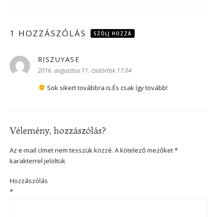
1 HOZZÁSZÓLÁS
SZÓLJ HOZZÁ
RISZUYASE
szerint:
2016. augusztus 11. csütörtök 17:04
Sok sikert továbbra is.És csak így tovább!
Vélemény, hozzászólás?
Az e-mail címet nem tesszük közzé.
A kötelező mezőket
*
karakterrel jelöltük
Hozzászólás
*