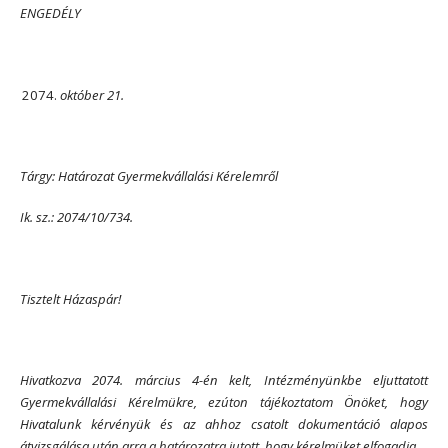
ENGEDÉLY
október 21.
Tárgy: Határozat Gyermekvállalási Kérelemről
Ik. sz.: 2074/10/734.
Tisztelt Házaspár!
Hivatkozva 2074. március 4-én kelt, Intézményünkbe eljuttatott
Gyermekvállalási Kérelmükre, ezúton tájékoztatom Önöket, hogy
Hivatalunk kérvényük és az ahhoz csatolt dokumentáció alapos
átvizsgálása után arra a határozatra jutott, hogy kérelmüket elfogadja.