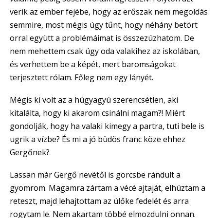
verik az ember fejébe, hogy az erőszak nem megoldás
semmire, most mégis úgy tűnt, hogy néhány betört
orral együtt a problémáimat is összezúzhatom. De
nem mehettem csak úgy oda valakihez az iskolában,
és verhettem be a képét, mert baromságokat
terjesztett rólam. Főleg nem egy lányét.
Mégis ki volt az a húgyagyú szerencsétlen, aki
kitalálta, hogy ki akarom csinálni magam?! Miért
gondolják, hogy ha valaki kimegy a partra, tuti bele is
ugrik a vízbe? És mi a jó büdös franc köze ehhez
Gergőnek?
Lassan már Gergő nevétől is görcsbe rándult a
gyomrom. Magamra zártam a vécé ajtaját, elhúztam a
reteszt, majd lehajtottam az ülőke fedelét és arra
rogytam le. Nem akartam többé elmozdulni onnan.