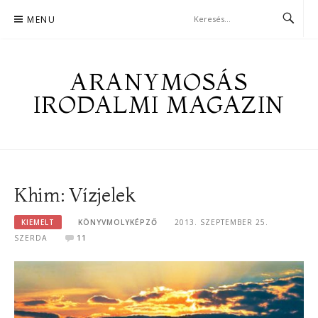
Skip
MENU
to
content
ARANYMOSÁS
IRODALMI MAGAZIN
Khim: Vízjelek
KIEMELT
KÖNYVMOLYKÉPZŐ
2013. SZEPTEMBER 25.
SZERDA
11