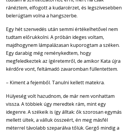
ránéztem, elfogott a kudarcérzet, és legszívesebben
belerúgtam volna a hangszerbe.
Egy hét szenvedés után semmi értékelhetővel nem
tudtam előrukkolni. A próbán ideges voltam,
majdhogynem lámpalázasan kuporogtam a széken.
Egy darabig még reménykedtem, hogy
megfeledkeztek az ígéretemről, de amikor Kata újra
kérdőre vont, feltámadó zavaromban füllentettem.
– Kiment a fejemből. Tanulni kellett matekra.
Hülyeség volt hazudnom, de már nem vonhattam
vissza. A többiek úgy meredtek rám, mint egy
idegenre. A székeik is így álltak: ők szorosan egymás
mellett ültek, a válluk összeért, én meg másfél
méterrel távolabb szeparálva tőlük. Gergő mindig a