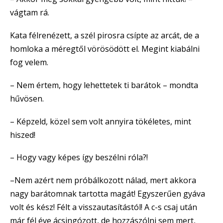
vágtam rá.
Kata félrenézett, a szél pirosra csípte az arcát, de a
homloka a méregtől vörösödött el. Megint kiabálni
fog velem.
– Nem értem, hogy lehettetek ti barátok – mondta
hűvösen.
– Képzeld, közel sem volt annyira tökéletes, mint
hiszed!
– Hogy vagy képes így beszélni róla?!
–Nem azért nem próbálkozott nálad, mert akkora
nagy barátomnak tartotta magát! Egyszerűen gyáva
volt és kész! Félt a visszautasítástól! A c-s csaj után
már fél éve ácsingózott, de hozzászólni sem mert,