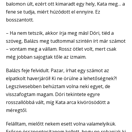
balomon ült, ezért ott kimaradt egy hely, Kata meg… a
fene se tudja, miért húzódott el ennyire. Ez
bosszantott.
– Ha nem tetszik, akkor írja meg más! Dóri, tiéd a
szöveg, Balázs meg tudtommal szintén írt már számot
– vontam meg a vállam. Rossz ötlet volt, mert csak
még jobban sajogtak tőle az izmaim.
Balázs feje felvidult. Pazar, írhat egy számot az
elpatkolt haverjáról! Ki ne örülne a lehetőségnek?!
Legszívesebben behúztam volna neki egyet, de
visszafogtam magam. Dóri tekintete egyre
rosszallóbbá vált, míg Kata arca kivörösödött a
méregtől.
Felálltam, mielőtt nekem esett volna valamelyikük.
Erősen összpontosítanom kellett, hogy ne rohanjak ki