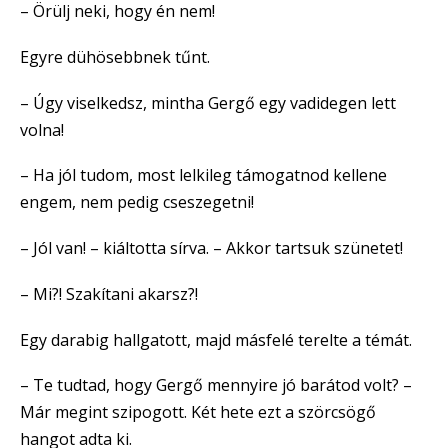
– Örülj neki, hogy én nem!
Egyre dühösebbnek tűnt.
– Úgy viselkedsz, mintha Gergő egy vadidegen lett
volna!
– Ha jól tudom, most lelkileg támogatnod kellene
engem, nem pedig cseszegetni!
– Jól van! – kiáltotta sírva. – Akkor tartsuk szünetet!
– Mi?! Szakítani akarsz?!
Egy darabig hallgatott, majd másfelé terelte a témát.
– Te tudtad, hogy Gergő mennyire jó barátod volt? –
Már megint szipogott. Két hete ezt a szörcsögő
hangot adta ki.