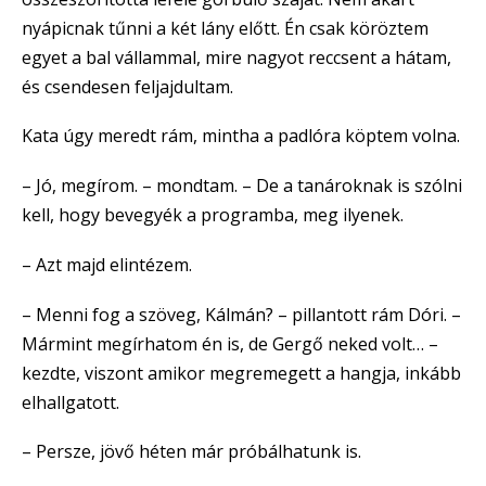
nyápicnak tűnni a két lány előtt. Én csak köröztem
egyet a bal vállammal, mire nagyot reccsent a hátam,
és csendesen feljajdultam.
Kata úgy meredt rám, mintha a padlóra köptem volna.
– Jó, megírom. – mondtam. – De a tanároknak is szólni
kell, hogy bevegyék a programba, meg ilyenek.
– Azt majd elintézem.
– Menni fog a szöveg, Kálmán? – pillantott rám Dóri. –
Mármint megírhatom én is, de Gergő neked volt… –
kezdte, viszont amikor megremegett a hangja, inkább
elhallgatott.
– Persze, jövő héten már próbálhatunk is.