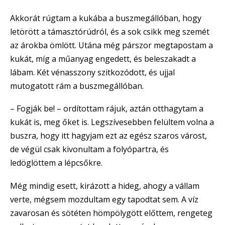
Akkorát rúgtam a kukába a buszmegállóban, hogy
letörött a támasztórúdról, és a sok csikk meg szemét
az árokba ömlött. Utána még párszor megtapostam a
kukát, míg a műanyag engedett, és beleszakadt a
lábam. Két vénasszony szitkozódott, és ujjal
mutogatott rám a buszmegállóban.
– Fogják be! – ordítottam rájuk, aztán otthagytam a
kukát is, meg őket is. Legszívesebben felültem volna a
buszra, hogy itt hagyjam ezt az egész szaros várost,
de végül csak kivonultam a folyópartra, és
ledöglöttem a lépcsőkre.
Még mindig esett, kirázott a hideg, ahogy a vállam
verte, mégsem mozdultam egy tapodtat sem. A víz
zavarosan és sötéten hömpölygött előttem, rengeteg