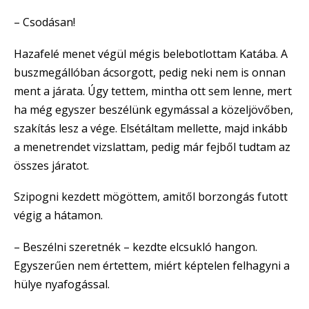
– Csodásan!
Hazafelé menet végül mégis belebotlottam Katába. A
buszmegállóban ácsorgott, pedig neki nem is onnan
ment a járata. Úgy tettem, mintha ott sem lenne, mert
ha még egyszer beszélünk egymással a közeljövőben,
szakítás lesz a vége. Elsétáltam mellette, majd inkább
a menetrendet vizslattam, pedig már fejből tudtam az
összes járatot.
Szipogni kezdett mögöttem, amitől borzongás futott
végig a hátamon.
– Beszélni szeretnék – kezdte elcsukló hangon.
Egyszerűen nem értettem, miért képtelen felhagyni a
hülye nyafogással.