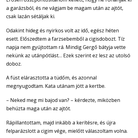
a garázsból, és ne vágjam be magam után az ajtót,
csak lazán sétáljak ki.
Odakint hideg és nyirkos volt az idő, egész héten
esett. Előszedtem a farzsebemből a cigisdobozt. Tíz
napja nem gyújtottam rá. Mindig Gergő bátyja vette
nekünk az utánpótlást… Ezek szerint ez lesz az utolsó
doboz.
A füst elárasztotta a tüdőm, és azonnal
megnyugodtam. Kata utánam jött a kertbe.
– Neked meg mi bajod van? – kérdezte, miközben
behúzta maga után az ajtót.
Rápillantottam, majd inkább a kerítésre, és újra
felparázslott a cigim vége, mielőtt válaszoltam volna.