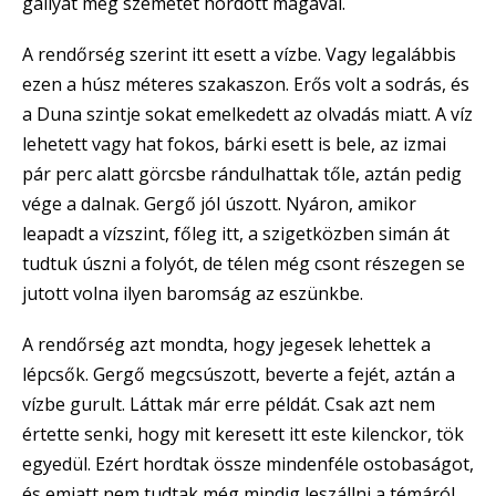
gallyat meg szemetet hordott magával.
A rendőrség szerint itt esett a vízbe. Vagy legalábbis
ezen a húsz méteres szakaszon. Erős volt a sodrás, és
a Duna szintje sokat emelkedett az olvadás miatt. A víz
lehetett vagy hat fokos, bárki esett is bele, az izmai
pár perc alatt görcsbe rándulhattak tőle, aztán pedig
vége a dalnak. Gergő jól úszott. Nyáron, amikor
leapadt a vízszint, főleg itt, a szigetközben simán át
tudtuk úszni a folyót, de télen még csont részegen se
jutott volna ilyen baromság az eszünkbe.
A rendőrség azt mondta, hogy jegesek lehettek a
lépcsők. Gergő megcsúszott, beverte a fejét, aztán a
vízbe gurult. Láttak már erre példát. Csak azt nem
értette senki, hogy mit keresett itt este kilenckor, tök
egyedül. Ezért hordtak össze mindenféle ostobaságot,
és emiatt nem tudtak még mindig leszállni a témáról.