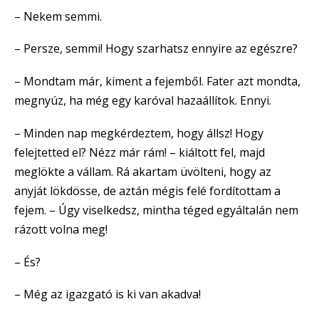
– Nekem semmi.
– Persze, semmi! Hogy szarhatsz ennyire az egészre?
– Mondtam már, kiment a fejemből. Fater azt mondta,
megnyúz, ha még egy karóval hazaállítok. Ennyi.
– Minden nap megkérdeztem, hogy állsz! Hogy
felejtetted el? Nézz már rám! – kiáltott fel, majd
meglökte a vállam. Rá akartam üvölteni, hogy az
anyját lökdösse, de aztán mégis felé fordítottam a
fejem. – Úgy viselkedsz, mintha téged egyáltalán nem
rázott volna meg!
– És?
– Még az igazgató is ki van akadva!