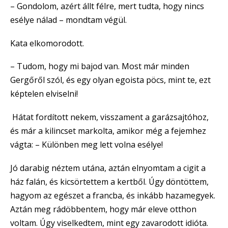
– Gondolom, azért állt félre, mert tudta, hogy nincs
esélye nálad – mondtam végül.
Kata elkomorodott.
– Tudom, hogy mi bajod van. Most már minden
Gergőről szól, és egy olyan egoista pöcs, mint te, ezt
képtelen elviselni!
Hátat fordított nekem, visszament a garázsajtóhoz,
és már a kilincset markolta, amikor még a fejemhez
vágta: – Különben meg lett volna esélye!
Jó darabig néztem utána, aztán elnyomtam a cigit a
ház falán, és kicsörtettem a kertből. Úgy döntöttem,
hagyom az egészet a francba, és inkább hazamegyek.
Aztán meg rádöbbentem, hogy már eleve otthon
voltam. Úgy viselkedtem, mint egy zavarodott idióta.