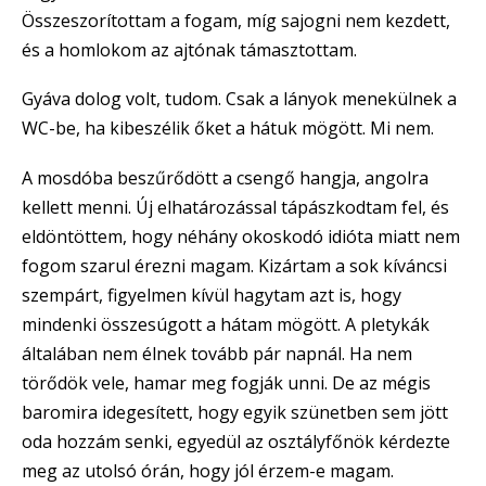
Összeszorítottam a fogam, míg sajogni nem kezdett,
és a homlokom az ajtónak támasztottam.
Gyáva dolog volt, tudom. Csak a lányok menekülnek a
WC-be, ha kibeszélik őket a hátuk mögött. Mi nem.
A mosdóba beszűrődött a csengő hangja, angolra
kellett menni. Új elhatározással tápászkodtam fel, és
eldöntöttem, hogy néhány okoskodó idióta miatt nem
fogom szarul érezni magam. Kizártam a sok kíváncsi
szempárt, figyelmen kívül hagytam azt is, hogy
mindenki összesúgott a hátam mögött. A pletykák
általában nem élnek tovább pár napnál. Ha nem
törődök vele, hamar meg fogják unni. De az mégis
baromira idegesített, hogy egyik szünetben sem jött
oda hozzám senki, egyedül az osztályfőnök kérdezte
meg az utolsó órán, hogy jól érzem-e magam.