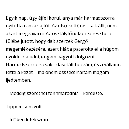
Egyik nap, úgy éjfél körül, anya már harmadszorra
nyitotta rám az ajtót. Az első kettőnél csak állt, nem
akart megzavarni. Az osztályfőnökön keresztül a
fülébe jutott, hogy dalt szerzek Gergő
megemlékezésére, ezért hiába paterolta el a húgom
nyolckor aludni, engem hagyott dolgozni.
Harmadszorra is csak odasétált hozzám, és a vállamra
tette a kezét – majdnem összecsináltam magam
ijedtemben.
– Meddig szeretnél fennmaradni? – kérdezte.
Tippem sem volt.
– Időben lefekszem.