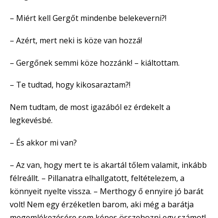
– Miért kell Gergőt mindenbe belekeverni?!
– Azért, mert neki is köze van hozzá!
– Gergőnek semmi köze hozzánk! – kiáltottam.
– Te tudtad, hogy kikosaraztam?!
Nem tudtam, de most igazából ez érdekelt a
legkevésbé.
– És akkor mi van?
– Az van, hogy mert te is akartál tőlem valamit, inkább
félreállt. – Pillanatra elhallgatott, feltételezem, a
könnyeit nyelte vissza. – Merthogy ő ennyire jó barát
volt! Nem egy érzéketlen barom, aki még a barátja
megemlékezésére sem képes összehozni egy számot!