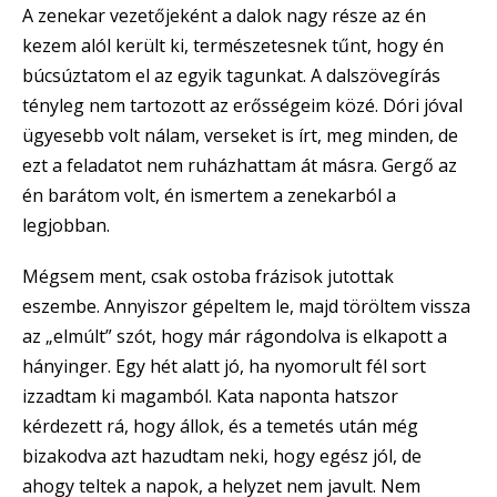
A zenekar vezetőjeként a dalok nagy része az én
kezem alól került ki, természetesnek tűnt, hogy én
búcsúztatom el az egyik tagunkat. A dalszövegírás
tényleg nem tartozott az erősségeim közé. Dóri jóval
ügyesebb volt nálam, verseket is írt, meg minden, de
ezt a feladatot nem ruházhattam át másra. Gergő az
én barátom volt, én ismertem a zenekarból a
legjobban.
Mégsem ment, csak ostoba frázisok jutottak
eszembe. Annyiszor gépeltem le, majd töröltem vissza
az „elmúlt” szót, hogy már rágondolva is elkapott a
hányinger. Egy hét alatt jó, ha nyomorult fél sort
izzadtam ki magamból. Kata naponta hatszor
kérdezett rá, hogy állok, és a temetés után még
bizakodva azt hazudtam neki, hogy egész jól, de
ahogy teltek a napok, a helyzet nem javult. Nem