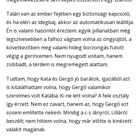
Talán van az ember fejében egy biztonsági kapcsoló,
és ha eléri az idegbaj, akkor az automatikusan leállítja.
Én is valami hasonlót éreztem: egyik pillanatban még
legszívesebben a falhoz vágtam volna az öngyújtót, a
következőben meg valami hideg borzongás futott
végig a gerincemen. Nem nyugodt voltam, hanem
zsibbadt, a térdem is megremegett alattam.
Tudtam, hogy Kata és Gergő jó barátok, igazából azt
is kitalálhattam volna, hogy Gergő valamikor
szerelmes volt Katába. Ki ne lett volna? A fele osztály
így érzett. Nem ez zavart, hanem az, hogy Gergő ezt
sosem említette nekem. Mindig a c-s lányról, Lilláról
beszélt; nem hittem volna, hogy már előtte is kinézett
valakit magának.