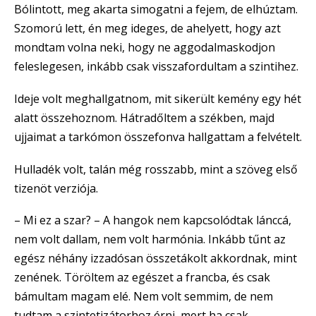
Bólintott, meg akarta simogatni a fejem, de elhúztam.
Szomorú lett, én meg ideges, de ahelyett, hogy azt
mondtam volna neki, hogy ne aggodalmaskodjon
feleslegesen, inkább csak visszafordultam a szintihez.
Ideje volt meghallgatnom, mit sikerült kemény egy hét
alatt összehoznom. Hátradőltem a székben, majd
ujjaimat a tarkómon összefonva hallgattam a felvételt.
Hulladék volt, talán még rosszabb, mint a szöveg első
tizenöt verziója.
– Mi ez a szar? – A hangok nem kapcsolódtak lánccá,
nem volt dallam, nem volt harmónia. Inkább tűnt az
egész néhány izzadósan összetákolt akkordnak, mint
zenének. Töröltem az egészet a francba, és csak
bámultam magam elé. Nem volt semmim, de nem
tudtam a szintetizátorhoz érni, mert ha csak