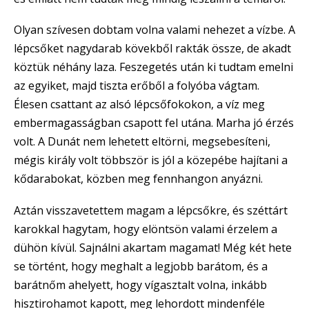
Olyan szívesen dobtam volna valami nehezet a vízbe. A
lépcsőket nagydarab kövekből rakták össze, de akadt
köztük néhány laza. Feszegetés után ki tudtam emelni
az egyiket, majd tiszta erőből a folyóba vágtam.
Élesen csattant az alsó lépcsőfokokon, a víz meg
embermagasságban csapott fel utána. Marha jó érzés
volt. A Dunát nem lehetett eltörni, megsebesíteni,
mégis király volt többször is jól a közepébe hajítani a
kődarabokat, közben meg fennhangon anyázni.
Aztán visszavetettem magam a lépcsőkre, és széttárt
karokkal hagytam, hogy elöntsön valami érzelem a
dühön kívül. Sajnálni akartam magamat! Még két hete
se történt, hogy meghalt a legjobb barátom, és a
barátnőm ahelyett, hogy vígasztalt volna, inkább
hisztirohamot kapott, meg lehordott mindenféle