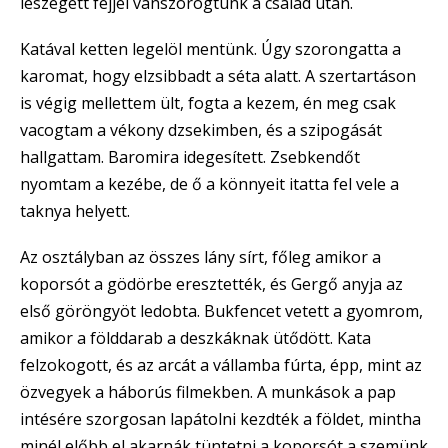
leszegett fejjel vánszorogtunk a család után.
Katával ketten legelöl mentünk. Úgy szorongatta a
karomat, hogy elzsibbadt a séta alatt. A szertartáson
is végig mellettem ült, fogta a kezem, én meg csak
vacogtam a vékony dzsekimben, és a szipogását
hallgattam. Baromira idegesített. Zsebkendőt
nyomtam a kezébe, de ő a könnyeit itatta fel vele a
taknya helyett.
Az osztályban az összes lány sírt, főleg amikor a
koporsót a gödörbe eresztették, és Gergő anyja az
első göröngyöt ledobta. Bukfencet vetett a gyomrom,
amikor a földdarab a deszkáknak ütődött. Kata
felzokogott, és az arcát a vállamba fúrta, épp, mint az
özvegyek a háborús filmekben. A munkások a pap
intésére szorgosan lapátolni kezdték a földet, mintha
minél előbb el akarnák tüntetni a koporsót a szemünk