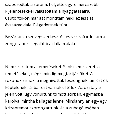
szaporodtak a soraim, helyette egyre merészebb
kijelentésekkel válaszoltam a nyaggatásaira.
Csütörtökön már azt mondtam neki, ez lesz az
évszázad dala. Elégedettnek tűnt.
Bezártam a szövegszerkesztőt, és visszafordultam a
zongorához. Legalább a dallam alakult.
Nem szeretem a temetéseket. Senki sem szereti a
temetéseket, mégis mindig megtartják őket. A
rokonok sírnak, a meghívottak feszengnek, amiért ők
képtelenek rá,
bár ezt várnák el tőlük
. Az osztály is
jelen volt, úgy vonultunk tömött sorban, egymásba
karolva, mintha ballagás lenne. Mindannyian egy-egy
krizantémot szorongattunk, és a zuhogó esőben