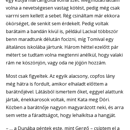
volna a nevetségesen vastag kötést, pedig még csak
varrni sem kellett a sebet. Rég csináltam már ekkora
ökörséget, de senkit sem érdekelt. Pedig voltak
barátaim a bandán kívül is, például Lacival többször
benn maradtunk délután focizni, míg Tomival egy
általános iskolába jártunk. Három héttel ezelőtt pár
métert se tudtam volna megtenni anélkül, hogy valaki
rám ne köszönjön, vagy oda ne jöjjön hozzám.
Most csak figyeltek. Az egyik alacsony, copfos lány
még hátra is fordult, amikor elhaladt előttem a
barátnőjével. Látásból ismertem őket, eggyel alattunk
jártak, énekkarosok voltak, mint Kata meg Dóri.
Közben a barátnője nagyon magyarázott neki, és arra
sem vette a fáradtságot, hogy lehalkítsa a hangját.
– … a Dunába péntek este, mint Gergő – csíptem el a