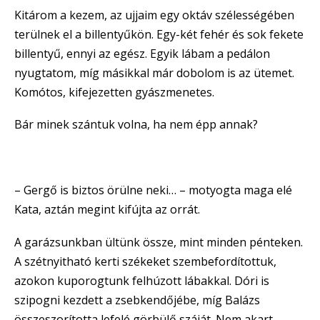
Kitárom a kezem, az ujjaim egy oktáv szélességében
terülnek el a billentyűkön. Egy-két fehér és sok fekete
billentyű, ennyi az egész. Egyik lábam a pedálon
nyugtatom, míg másikkal már dobolom is az ütemet.
Komótos, kifejezetten gyászmenetes.
Bár minek szántuk volna, ha nem épp annak?
– Gergő is biztos örülne neki… – motyogta maga elé
Kata, aztán megint kifújta az orrát.
A garázsunkban ültünk össze, mint minden pénteken.
A szétnyitható kerti székeket szembefordítottuk,
azokon kuporogtunk felhúzott lábakkal. Dóri is
szipogni kezdett a zsebkendőjébe, míg Balázs
összeszorította lefelé görbülő száját. Nem akart