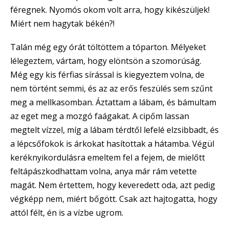
féregnek. Nyomós okom volt arra, hogy kikészüljek!
Miért nem hagytak békén?!
Talán még egy órát töltöttem a tóparton. Mélyeket
lélegeztem, vártam, hogy elöntsön a szomorúság.
Még egy kis férfias sírással is kiegyeztem volna, de
nem történt semmi, és az az erős feszülés sem szűnt
meg a mellkasomban. Áztattam a lábam, és bámultam
az eget meg a mozgó faágakat. A cipőm lassan
megtelt vízzel, míg a lábam térdtől lefelé elzsibbadt, és
a lépcsőfokok is árkokat hasítottak a hátamba. Végül
keréknyikordulásra emeltem fel a fejem, de mielőtt
feltápászkodhattam volna, anya már rám vetette
magát. Nem értettem, hogy keveredett oda, azt pedig
végképp nem, miért bőgött. Csak azt hajtogatta, hogy
attól félt, én is a vízbe ugrom.