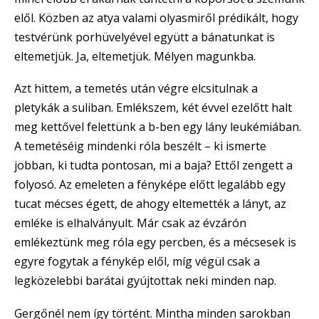
elől. Közben az atya valami olyasmiről prédikált, hogy
testvérünk porhüvelyével együtt a bánatunkat is
eltemetjük. Ja, eltemetjük. Mélyen magunkba.
Azt hittem, a temetés után végre elcsitulnak a
pletykák a suliban. Emlékszem, két évvel ezelőtt halt
meg kettővel felettünk a b-ben egy lány leukémiában.
A temetéséig mindenki róla beszélt – ki ismerte
jobban, ki tudta pontosan, mi a baja? Ettől zengett a
folyosó. Az emeleten a fényképe előtt legalább egy
tucat mécses égett, de ahogy eltemették a lányt, az
emléke is elhalványult. Már csak az évzárón
emlékeztünk meg róla egy percben, és a mécsesek is
egyre fogytak a fénykép elől, míg végül csak a
legközelebbi barátai gyújtottak neki minden nap.
Gergőnél nem így történt. Mintha minden sarokban