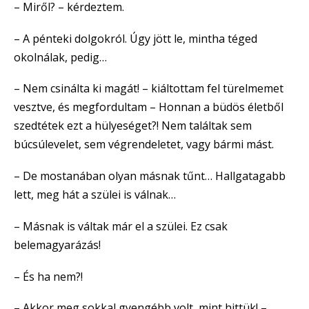
– Miről? – kérdeztem.
– A pénteki dolgokról. Úgy jött le, mintha téged
okolnálak, pedig…
– Nem csinálta ki magát! – kiáltottam fel türelmemet
vesztve, és megfordultam – Honnan a büdös életből
szedtétek ezt a hülyeséget?! Nem találtak sem
búcsúlevelet, sem végrendeletet, vagy bármi mást.
– De mostanában olyan másnak tűnt… Hallgatagabb
lett, meg hát a szülei is válnak…
– Másnak is váltak már el a szülei. Ez csak
belemagyarázás!
– És ha nem?!
– Akkor meg sokkal gyengébb volt, mint hittük! –