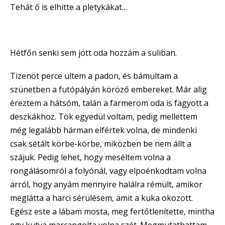
Tehát ő is elhitte a pletykákat…
Hétfőn senki sem jött oda hozzám a suliban.
Tizenöt perce ültem a padon, és bámultam a
szünetben a futópályán köröző embereket. Már alig
éreztem a hátsóm, talán a farmerom oda is fagyott a
deszkákhoz. Tök egyedül voltam, pedig mellettem
még legalább hárman elfértek volna, de mindenki
csak sétált körbe-körbe, miközben be nem állt a
szájuk. Pedig lehet, hogy meséltem volna a
rongálásomról a folyónál, vagy elpoénkodtam volna
arról, hogy anyám mennyire halálra rémült, amikor
meglátta a harci sérülésem, amit a kuka okozott.
Egész este a lábam mosta, meg fertőtlenítette, mintha
egy kutya marcangolta volna szét. Megmutathattam