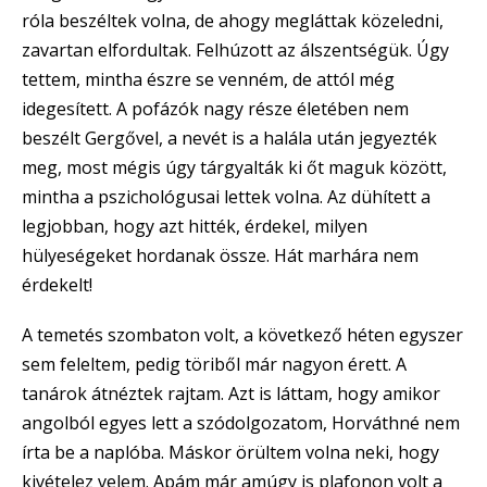
róla beszéltek volna, de ahogy megláttak közeledni,
zavartan elfordultak. Felhúzott az álszentségük. Úgy
tettem, mintha észre se venném, de attól még
idegesített. A pofázók nagy része életében nem
beszélt Gergővel, a nevét is a halála után jegyezték
meg, most mégis úgy tárgyalták ki őt maguk között,
mintha a pszichológusai lettek volna. Az dühített a
legjobban, hogy azt hitték, érdekel, milyen
hülyeségeket hordanak össze. Hát marhára nem
érdekelt!
A temetés szombaton volt, a következő héten egyszer
sem feleltem, pedig töriből már nagyon érett. A
tanárok átnéztek rajtam. Azt is láttam, hogy amikor
angolból egyes lett a szódolgozatom, Horváthné nem
írta be a naplóba. Máskor örültem volna neki, hogy
kivételez velem. Apám már amúgy is plafonon volt a