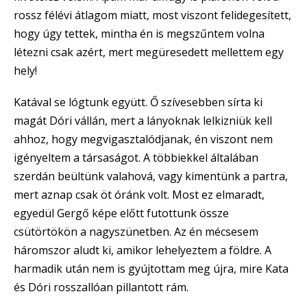
rossz félévi átlagom miatt, most viszont felidegesített,
hogy úgy tettek, mintha én is megszűntem volna
létezni csak azért, mert megüresedett mellettem egy
hely!
Katával se lógtunk együtt. Ő szívesebben sírta ki
magát Dóri vállán, mert a lányoknak lelkizniük kell
ahhoz, hogy megvigasztalódjanak, én viszont nem
igényeltem a társaságot. A többiekkel általában
szerdán beültünk valahová, vagy kimentünk a partra,
mert aznap csak öt óránk volt. Most ez elmaradt,
egyedül Gergő képe előtt futottunk össze
csütörtökön a nagyszünetben. Az én mécsesem
háromszor aludt ki, amikor lehelyeztem a földre. A
harmadik után nem is gyújtottam meg újra, mire Kata
és Dóri rosszallóan pillantott rám.