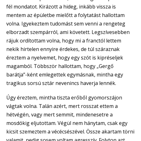
fél mondatot. Kirázott a hideg, inkább vissza is
mentem az épületbe mielőtt a folytatást hallottam
volna. Igyekeztem tudomást sem venni a rengeteg
elborzadt szempárról, ami követett. Legszívesebben
rájuk ordítottam volna, hogy mi a franctól lettem
nekik hirtelen ennyire érdekes, de túl száraznak
éreztem a nyelvemet, hogy egy szót is kipréseljek
magamból. Többször hallottam, hogy „Gergő
barátja”-ként emlegettek egymásnak, mintha egy
tragikus sorsú sztár nevenincs haverja lennék.
Úgy éreztem, mintha tiszta erőből gyomorszájon
vágtak volna. Talán azért, mert rosszat ettem a
hétvégén, vagy mert semmit, mindenesetre a
mosdókig eljutottam. Végül nem hánytam, csak egy
kicsit szemeztem a vécécsészével. Össze akartam törni
valamit, pedig sosem voltam agresszív. Folyton azt