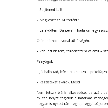
– Segítened kell!
– Megijesztesz. Mi történt?
– Lefeküdtem Dantéval – hadarom egy szuszr
Csönd támad a vonal túlsó végén.
– Várj, azt hiszem, félreértettem valamit – s
Felnyögök.
– Jól hallottad, lefeküdtem azzal a pokolfajzat
– Részleteket akarok. Most!
Nem tetszik élénk lelkesedése, de azért b
miután helyet foglalok a hatalmas mahagón
hogyan is nyitott rám tegnap reggel sógorom 