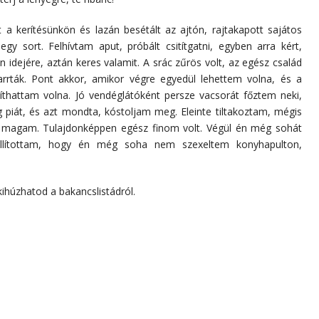
a kerítésünkön és lazán besétált az ajtón, rajtakapott sajátos
y sort. Felhívtam aput, próbált csitítgatni, egyben arra kért,
n idejére, aztán keres valamit. A srác zűrös volt, az egész család
rrták. Pont akkor, amikor végre egyedül lehettem volna, és a
íthattam volna. Jó vendéglátóként persze vacsorát főztem neki,
 piát, és azt mondta, kóstoljam meg. Eleinte tiltakoztam, mégis
am magam. Tulajdonképpen egész finom volt. Végül én még sohát
állítottam, hogy én még soha nem szexeltem konyhapulton,
 kihúzhatod a bakancslistádról.