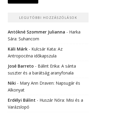
LEGUTÓBBI HOZZÁSZÓLÁSOK
Antókné Szommer Julianna
-
Harka
Sára: Suhancom
Káli Márk
-
Kulcsár Kata: Az
Antropocéna időkapszula
José Barreto
-
Bálint Erika: A sánta
suszter és a barátság aranyfonala
Niki
-
Mary Ann Draven: Napsugár és
Alkonyat
Erdélyi Bálint
-
Huszár Nóra: Misi és a
Varázslopó