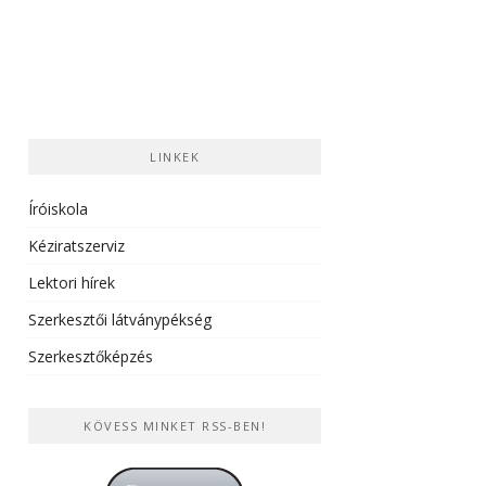
LINKEK
Íróiskola
Kéziratszerviz
Lektori hírek
Szerkesztői látványpékség
Szerkesztőképzés
KÖVESS MINKET RSS-BEN!