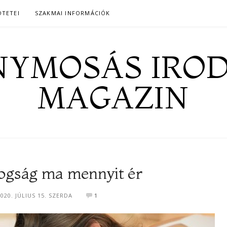
ÖTETEI
SZAKMAI INFORMÁCIÓK
YMOSÁS IRO
MAGAZIN
dogság ma mennyit ér
2020. JÚLIUS 15. SZERDA
1