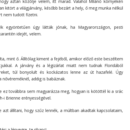
hogy aztán közölje velem, itt marad. Valahol Milánó környékén
n kitört a világjárvány, később bezárt a hely, ő meg munka nélkül
t nem tudott fizetni.
 egyöntetűen úgy látták jónak, ha Magyarországon, pesti
karantén idejét, velem.
, mint ő. Állítólag kiment a fejéből, amikor előző este beszéltem
jukkal. A járvány és a légizárlat miatt nem tudnak Floridából
ereket, túl bonyolult és kockázatos lenne az út hazafelé. Úgy
a nővéreméknél, addig is babáznak.
 De ez továbbra sem magyarázza meg, hogyan is kötöttél ki a srác
th-i Brienne erényességével.
e azt állítani, hogy szűz lennék, a múltban akadtak kapcsolataim,
térj a lényegre, te ribanc!