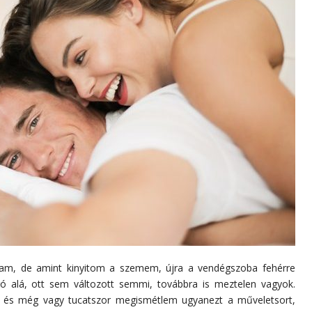
m, de amint kinyitom a szemem, újra a vendégszoba fehérre
ró alá, ott sem változott semmi, továbbra is meztelen vagyok.
s még vagy tucatszor megismétlem ugyanezt a műveletsort,