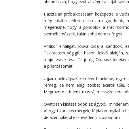
abban bízva, hogy ezúttal végre a saját szob
Hasztalan próbálkozásaim közepette a való
még inkább felfordul, ha arra gondolok, m
megérezné, hogy rá gondolok, a srác mormog
szemébe nézzek, talán soha nem is fogok.
Amikor elhallgat, lopva oldalra sandítok, 
Tekintetem végigfut hason fekvő alakján, sz
majd lesiklik, és… Te jó ég! Csupasz fenekén
a pillantásomat.
Ujjaim belevájnak kemény fenekébe, egyre
remeg, de nem elég, többet akarok tőle, b
Megrázom a fejem, muszáj messzire kerülnöm
Óvatosan kikászálódok az ágyból, mindenem 
Ahogy talpra kecmergek, fájdalom nyilall a 
de azért sikerül észrevétlenül kiosonnom.