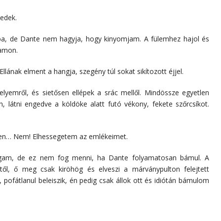
edek.
nba, de Dante nem hagyja, hogy kinyomjam. A fülemhez hajol és
kamon.
Ellának elment a hangja, szegény túl sokat sikítozott éjjel.
helyemről, és sietősen ellépek a srác mellől. Mindössze egyetlen
, látni engedve a köldöke alatt futó vékony, fekete szőrcsíkot.
zen… Nem! Elhessegetem az emlékeimet.
am, de ez nem fog menni, ha Dante folyamatosan bámul. A
ől, ő meg csak kiröhög és elveszi a márványpulton felejtett
 pofátlanul beleiszik, én pedig csak állok ott és idiótán bámulom