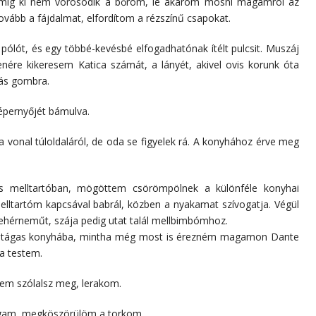
 míg ki nem vörösödik a bőröm, le akarom mosni magamról az
vább a fájdalmat, elfordítom a rézszínű csapokat.
 pólót, és egy többé-kevésbé elfogadhatónak ítélt pulcsit. Muszáj
lenére kikeresem Katica számát, a lányét, akivel ovis korunk óta
vás gombra.
épernyőjét bámulva.
 vonal túloldaláról, de oda se figyelek rá. A konyhához érve meg
és melltartóban, mögöttem csörömpölnek a különféle konyhai
elltartóm kapcsával babrál, közben a nyakamat szívogatja. Végül
 fehérneműt, szája pedig utat talál mellbimbómhoz.
 a tágas konyhába, mintha még most is érezném magamon Dante
 a testem.
 nem szólalsz meg, lerakom.
agam, megköszörülöm a torkom.