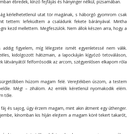
ámban ébredek, kínzó fejfájás és hányinger nélkül, pizsamában.
ság kérlelhetetlenül utat tör magának, s háborgó gyomrom csak
it tettem: lefeküdtem a családunk fekete bárányával. Mintha
ni kezd mellettem. Megfeszülök. Nem állok készen arra, hogy a
és addig figyelem, míg lélegzete ismét egyenletessé nem válik.
éles, kidolgozott hátizmain, a lapockáján kígyózó tetováláson,
ek látványától felforrósodik az arcom, szégyenlősen elkapom róla
 sürgetőbben húzom magam felé. Verejtékben úszom, a testem
előle. Még! – zihálom. Az emlék kéretlenül nyomakodik elém.
 tőle.
fáj és sajog, úgy érzem magam, mint akin átment egy úthenger.
fejembe, kínomban kis híján elejtem a magam köré tekert takarót,