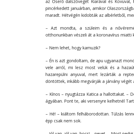
az Őserő dalszövegét Kiarával és Kovuval, 
pincérkedett januárban, amikor Olaszországba
maradt. Hétvégén kidobták az albérletből, mer
– Azt mondta, a szüleim és a nővéremék
otthonunkban vészeli át a koronavírus miatti 
– Nem lehet, hogy kamuzik?
– Én is azt gondoltam, de apu ugyanazt mondta
vele arról, mi lesz most velük és a hazaút
hazarepülni anyuval, mert lezárták a rept
döntöttek, inkább megvárják a járvány végét 
– Kínos – nyugtázza Katica a hallottakat. –
ágyában. Pont te, aki versenyre kelhetnél Tar
– Hé! – kiáltom felháborodottan. Túlzás lenn
épp csak nem sok.
– Jól van, jól van, bocs! – nevet. – Most pedig 