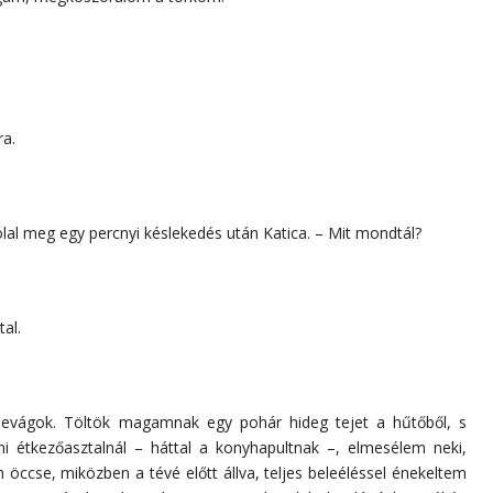
a.
zólal meg egy percnyi késlekedés után Katica. – Mit mondtál?
tal.
elevágok. Töltök magamnak egy pohár hideg tejet a hűtőből, s
i étkezőasztalnál – háttal a konyhapultnak –, elmesélem neki,
öccse, miközben a tévé előtt állva, teljes beleéléssel énekeltem