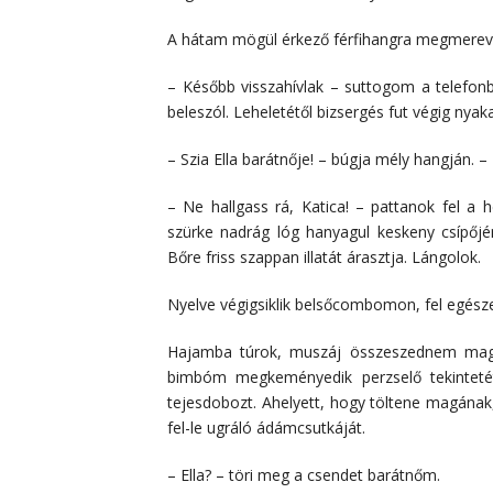
A hátam mögül érkező férfihangra megmerev
– Később visszahívlak – suttogom a telefo
beleszól. Leheletétől bizsergés fut végig nya
– Szia Ella barátnője! – búgja mély hangján. – 
– Ne hallgass rá, Katica! – pattanok fel a 
szürke nadrág lóg hanyagul keskeny csípőjén
Bőre friss szappan illatát árasztja. Lángolok.
Nyelve végigsiklik belsőcombomon, fel egés
Hajamba túrok, muszáj összeszednem mag
bimbóm megkeményedik perzselő tekintetét
tejesdobozt. Ahelyett, hogy töltene magának,
fel-le ugráló ádámcsutkáját.
– Ella? – töri meg a csendet barátnőm.