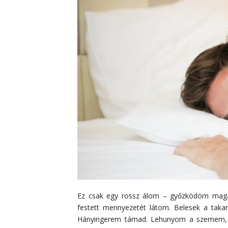
Ez csak egy rossz álom – győzködöm maga
festett mennyezetét látom. Belesek a taka
Hányingerem támad. Lehunyom a szemem, é