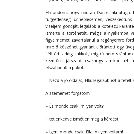
Elmondom, hogy miután Dante, aki átugrott 
függetlenségi ünneplésemen, veszekedtünk eg
viseljem gondját, legalább a kötelező karanté
ismerte a történetét, mégis a nyakamba va
figyelmemet zavartalanul a regényemre ford
mire ő köszönet gyanánt előrántott egy üveg
célt ért, addig cukkolt, míg rá nem szánt
kezdtünk játszani, csakhogy amikor azt 
elszabadult a pokol.
– Nézd a jó oldalát, Ella: legalább ezt a tételt
A szememet forgatom.
– És mondd csak, milyen volt?
Hitetlenkedve ismétlen meg a kérdést.
– Igen, mondd csak, Ella, milyen voltam!