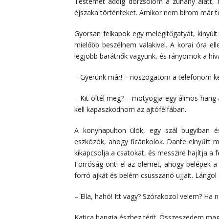
Testemet addig dörzsölöm a zuhany alatt,
éjszaka történteket. Amikor nem bírom már to
Gyorsan felkapok egy melegítőgatyát, kinyúlt
mielőbb beszélnem valakivel. A korai óra el
legjobb barátnők vagyunk, és rányomok a hí
– Gyerünk már! – noszogatom a telefonom k
– Kit öltél meg? – motyogja egy álmos hang a
kell kapaszkodnom az ajtófélfában.
A konyhapulton ülök, egy szál bugyiban 
eszközök, ahogy ficánkolok. Dante elnyűtt m
kikapcsolja a csatokat, és messzire hajítja a
Forróság önti el az ölemet, ahogy belépek
forró ajkát és belém csusszanó ujjait. Lángol
– Ella, hahó! Itt vagy? Szórakozol velem? Ha
Katica hangja észhez térít. Összeszedem m