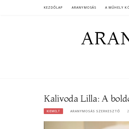
Skip
KEZDŐLAP
ARANYMOSÁS
A MŰHELY K
to
content
ARAN
Kalivoda Lilla: A bol
ARANYMOSÁS SZERKESZTŐ
KIEMELT