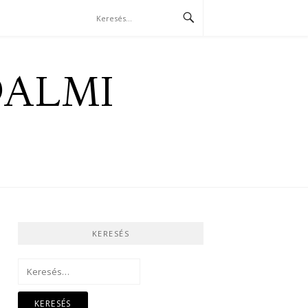
DALMI
KERESÉS
Keresés: