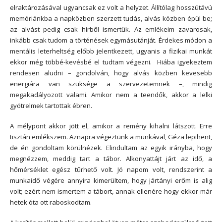
elraktározásával ugyancsak ez volt a helyzet. Állítólag hosszútávú
memóriánkba a napközben szerzett tudás, alvás közben épül be;
az alvást pedig csak hírből ismertük. Az emlékeim zavarosak,
inkább csak tudom a történések egymásutánját. Érdekes módon a
mentális leterheltség előbb jelentkezett, ugyanis a fizikai munkát
ekkor még többé-kevésbé el tudtam végezni. Hiába igyekeztem
rendesen aludni – gondolván, hogy alvás közben kevesebb
energiára van szüksége a szervezetemnek –, mindig
megakadályozott valami. Amikor nem a teendők, akkor a lelki
gyötrelmek tartottak ébren.
A mélypont akkor jött el, amikor a remény kihalni látszott. Erre
tisztán emlékszem. Aznapra végeztünk a munkával, Géza lepihent,
de én gondoltam körülnézek. Elindultam az egyik irányba, hogy
megnézzem, meddig tart a tábor. Alkonyattájt járt az idő, a
hőmérséklet egész tűrhető volt. Jó napom volt, rendszerint a
munkaidő végére annyira kimerültem, hogy jártányi erőm is alig
volt; ezért nem ismertem a tábort, annak ellenére hogy ekkor már
hetek óta ott raboskodtam.