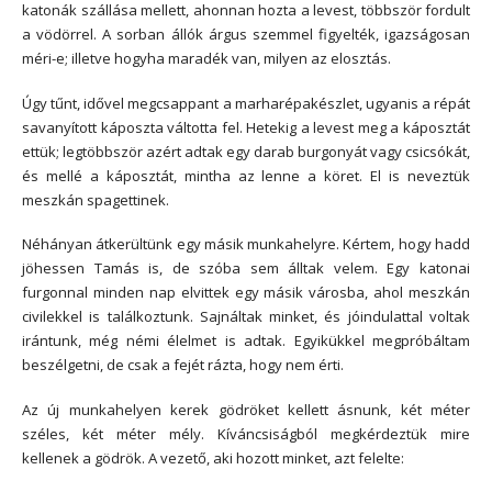
katonák szállása mellett, ahonnan hozta a levest, többször fordult
a vödörrel. A sorban állók árgus szemmel figyelték, igazságosan
méri-e; illetve hogyha maradék van, milyen az elosztás.
Úgy tűnt, idővel megcsappant a marharépakészlet, ugyanis a répát
savanyított káposzta váltotta fel. Hetekig a levest meg a káposztát
ettük; legtöbbször azért adtak egy darab burgonyát vagy csicsókát,
és mellé a káposztát, mintha az lenne a köret. El is neveztük
meszkán spagettinek.
Néhányan átkerültünk egy másik munkahelyre. Kértem, hogy hadd
jöhessen Tamás is, de szóba sem álltak velem. Egy katonai
furgonnal minden nap elvittek egy másik városba, ahol meszkán
civilekkel is találkoztunk. Sajnáltak minket, és jóindulattal voltak
irántunk, még némi élelmet is adtak. Egyikükkel megpróbáltam
beszélgetni, de csak a fejét rázta, hogy nem érti.
Az új munkahelyen kerek gödröket kellett ásnunk, két méter
széles, két méter mély. Kíváncsiságból megkérdeztük mire
kellenek a gödrök. A vezető, aki hozott minket, azt felelte: