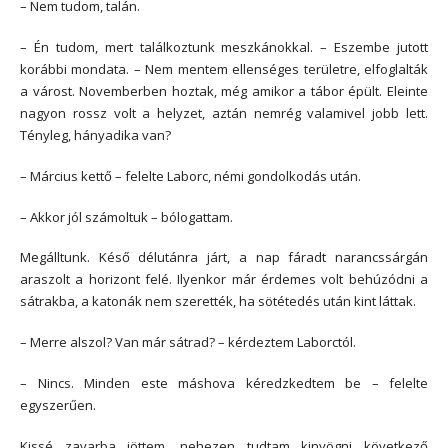
– Nem tudom, talán.
– Én tudom, mert találkoztunk meszkánokkal. – Eszembe jutott
korábbi mondata. – Nem mentem ellenséges területre, elfoglalták
a várost. Novemberben hoztak, még amikor a tábor épült. Eleinte
nagyon rossz volt a helyzet, aztán nemrég valamivel jobb lett.
Tényleg, hányadika van?
– Március kettő – felelte Laborc, némi gondolkodás után.
– Akkor jól számoltuk – bólogattam.
Megálltunk. Késő délutánra járt, a nap fáradt narancssárgán
araszolt a horizont felé. Ilyenkor már érdemes volt behúzódni a
sátrakba, a katonák nem szerették, ha sötétedés után kint láttak.
– Merre alszol? Van már sátrad? – kérdeztem Laborctól.
– Nincs. Minden este máshova kéredzkedtem be – felelte
egyszerűen.
Kissé zavarba jöttem, nehezen tudtam kinyögni következő