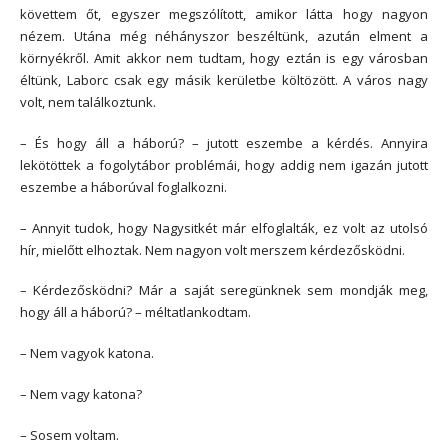
követtem őt, egyszer megszólított, amikor látta hogy nagyon
nézem. Utána még néhányszor beszéltünk, azután elment a
környékről. Amit akkor nem tudtam, hogy eztán is egy városban
éltünk, Laborc csak egy másik kerületbe költözött. A város nagy
volt, nem találkoztunk.
– És hogy áll a háború? – jutott eszembe a kérdés. Annyira
lekötöttek a fogolytábor problémái, hogy addig nem igazán jutott
eszembe a háborúval foglalkozni.
– Annyit tudok, hogy Nagysitkét már elfoglalták, ez volt az utolsó
hír, mielőtt elhoztak. Nem nagyon volt merszem kérdezősködni.
– Kérdezősködni? Már a saját seregünknek sem mondják meg,
hogy áll a háború? – méltatlankodtam.
– Nem vagyok katona.
– Nem vagy katona?
– Sosem voltam.