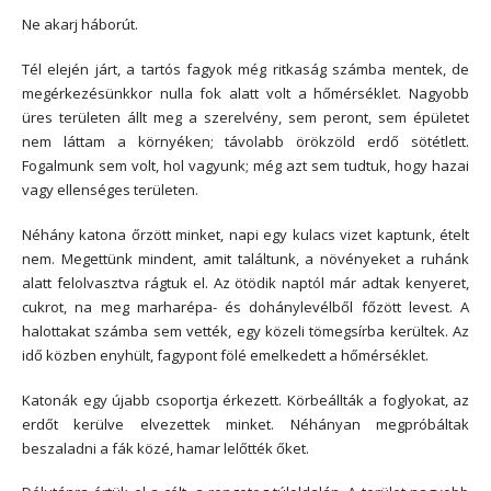
Ne akarj háborút.
Tél elején járt, a tartós fagyok még ritkaság számba mentek, de
megérkezésünkkor nulla fok alatt volt a hőmérséklet. Nagyobb
üres területen állt meg a szerelvény, sem peront, sem épületet
nem láttam a környéken; távolabb örökzöld erdő sötétlett.
Fogalmunk sem volt, hol vagyunk; még azt sem tudtuk, hogy hazai
vagy ellenséges területen.
Néhány katona őrzött minket, napi egy kulacs vizet kaptunk, ételt
nem. Megettünk mindent, amit találtunk, a növényeket a ruhánk
alatt felolvasztva rágtuk el. Az ötödik naptól már adtak kenyeret,
cukrot, na meg marharépa- és dohánylevélből főzött levest. A
halottakat számba sem vették, egy közeli tömegsírba kerültek. Az
idő közben enyhült, fagypont fölé emelkedett a hőmérséklet.
Katonák egy újabb csoportja érkezett. Körbeállták a foglyokat, az
erdőt kerülve elvezettek minket. Néhányan megpróbáltak
beszaladni a fák közé, hamar lelőtték őket.