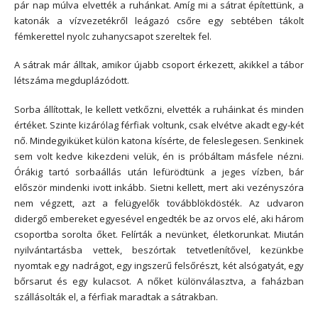
pár nap múlva elvették a ruhánkat. Amíg mi a sátrat építettünk, a
katonák a vízvezetékről leágazó csőre egy sebtében tákolt
fémkerettel nyolc zuhanycsapot szereltek fel.
A sátrak már álltak, amikor újabb csoport érkezett, akikkel a tábor
létszáma megduplázódott.
Sorba állítottak, le kellett vetkőzni, elvették a ruháinkat és minden
értéket. Szinte kizárólag férfiak voltunk, csak elvétve akadt egy-két
nő. Mindegyiküket külön katona kísérte, de feleslegesen. Senkinek
sem volt kedve kikezdeni velük, én is próbáltam másfele nézni.
Órákig tartó sorbaállás után lefürödtünk a jeges vízben, bár
először mindenki ivott inkább. Sietni kellett, mert aki vezényszóra
nem végzett, azt a felügyelők továbblökdösték. Az udvaron
didergő embereket egyesével engedték be az orvos elé, aki három
csoportba sorolta őket. Felírták a nevünket, életkorunkat. Miután
nyilvántartásba vettek, beszórtak tetvetlenítővel, kezünkbe
nyomtak egy nadrágot, egy ingszerű felsőrészt, két alsógatyát, egy
bőrsarut és egy kulacsot. A nőket különválasztva, a faházban
szállásolták el, a férfiak maradtak a sátrakban.