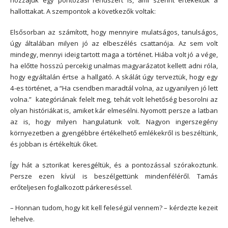
hozzájuk egy pontozási rendszert is, ami szerint értékeltük a
hallottakat. A szempontok a következők voltak:
Elsősorban az számított, hogy mennyire mulatságos, tanulságos,
úgy általában milyen jó az elbeszélés csattanója. Az sem volt
mindegy, mennyi ideig tartott maga a történet. Hiába volt jó a vége,
ha előtte hosszú percekig unalmas magyarázatot kellett adni róla,
hogy egyáltalán értse a hallgató. A skálát úgy terveztük, hogy egy
4-es történet, a “Ha csendben maradtál volna, az ugyanilyen jó lett
volna.” kategóriának felelt meg, tehát volt lehetőség besorolni az
olyan históriákat is, amiket kár elmesélni. Nyomott persze a latban
az is, hogy milyen hangulatunk volt. Nagyon ingerszegény
környezetben a gyengébbre értékelhető emlékekről is beszéltünk,
és jobban is értékeltük őket.
Így hát a sztorikat keresgéltük, és a pontozással szórakoztunk.
Persze ezen kívül is beszélgettünk mindenféléről. Tamás
erőteljesen foglalkozott párkereséssel.
– Honnan tudom, hogy kit kell feleségül vennem? – kérdezte kezeit
lehelve.