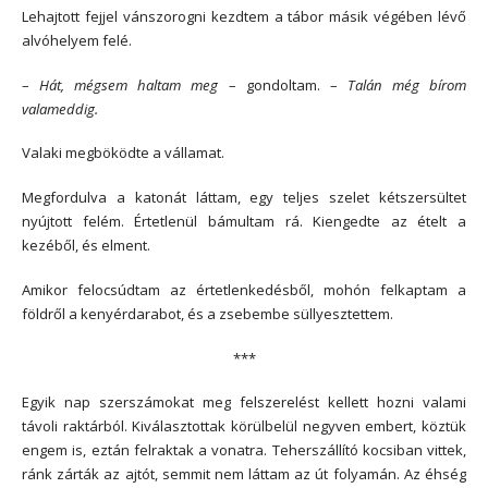
Lehajtott fejjel vánszorogni kezdtem a tábor másik végében lévő
alvóhelyem felé.
–
Hát, mégsem haltam meg
– gondoltam. –
Talán még bírom
valameddig.
Valaki megböködte a vállamat.
Megfordulva a katonát láttam, egy teljes szelet kétszersültet
nyújtott felém. Értetlenül bámultam rá. Kiengedte az ételt a
kezéből, és elment.
Amikor felocsúdtam az értetlenkedésből, mohón felkaptam a
földről a kenyérdarabot, és a zsebembe süllyesztettem.
***
Egyik nap szerszámokat meg felszerelést kellett hozni valami
távoli raktárból. Kiválasztottak körülbelül negyven embert, köztük
engem is, eztán felraktak a vonatra. Teherszállító kocsiban vittek,
ránk zárták az ajtót, semmit nem láttam az út folyamán. Az éhség