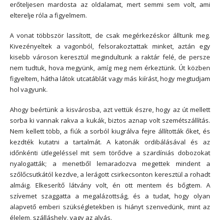
erőteljesen mardosta az oldalamat, mert semmi sem volt, ami
elterelje róla a figyelmem.
A vonat többször lassított, de csak megérkezéskor álltunk meg.
Kivezényeltek a vagonból, felsorakoztattak minket, aztán egy
kisebb városon keresztül megindultunk a raktár felé, de persze
nem tudtuk, hova megyünk, amíg meg nem érkeztünk. Út közben
figyeltem, hátha látok utcatáblát vagy más kiírást, hogy megtudjam
hol vagyunk.
Ahogy beértünk a kisvárosba, azt vettük észre, hogy az út mellett
sorba ki vannak rakva a kukák, biztos aznap volt szemétszállítás.
Nem kellett több, a fiúk a sorból kiugrálva fejre állították őket, és
kezdték kutatni a tartalmát. A katonák ordibálásával és az
időnkénti ütlegeléssel mit sem törődve a szardíniás dobozokat
nyalogatták; a menetből lemaradozva megettek mindent a
szőlőcsutkától kezdve, a lerágott csirkecsonton keresztül a rohadt
almáig. Elkeserítő látvány volt, én ott mentem és bőgtem. A
szívemet szaggatta a megalázottság, és a tudat, hogy olyan
alapvető emberi szükségletekben is hiányt szenvedünk, mint az
élelem, szálláshely, vagy az alvás.