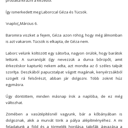
próbálta kirázni a kezéből.
Így ismerkedett meg Laborccal Géza és Tücsök.
\naplo{„Március 6.
Baromira viszket a fejem, Géza azon röhög, hogy még álmomban
is azt vakarom. Tücsök is elkapta, de Géza nem.
Laborc velünk költözött egy sátorba, nagyon örülök, hogy barátok
lettünk. A surranóját (így nevezzük a durva bőrcipőt, amit
érkezéskor kaptunk) nekem adta, azt mondta az ő széles talpát
szorítja. Deszkából papucstalpat vágott magának, kenyérzsákból
szögelt rá felsőrészt, abban jár dolgozni. Több zoknit húz
egymásra.
Úgy döntöttem, minden másnap írok a naplóba, de ez még
változhat.
Zömében a vasútépítésnél vagyunk, bár a kőbányában is
dolgoznak, akik a murvát törik a pálya alépítményéhez. A mi
feladatunk a föld és a törmelék hordása, talpfák ágyazása a