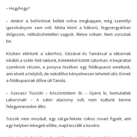
– Hogyhogy?
– Amikor a behívómat kellett volna megkapjam, még személyi
igazolványom sem volt. Mióta kitört a háború, fegyvergyárban
dolgozom, nélkülözhetetlen vagyok. Illetve voltam. Nem soroztak
be.
Közben elértünk a sátorhoz. Gézával és Tamással a tábornak
inkább a széle felé laktunk, kötelekkel kötött sátorban. A bejárattal
szemközti részen, a ponyva tövében egy földkupacot emeltünk,
ami elvett a helyből, de nekidőlve kényelmesen lehetett ülni. Ennek
a földkupacnak dőlve ült Tamás.
– Szevasz Tücsök! – köszöntöttem őt. – Gyere ki, bemutatlak
Laborcnak! – A sátor alacsony volt, nem tudtunk benne
felegyenesedve állni.
Tücsök nem mozdult, egy sárga-fekete csíkos rovart figyelt, ami
egy helyben lebegett előtte, majd leszállt a kezére.