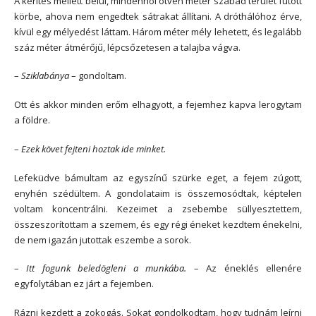
A kerítés mellett belül, mindenhol ötven méter szabad terület futott
körbe, ahova nem engedtek sátrakat állítani. A dróthálóhoz érve,
kívül egy mélyedést láttam. Három méter mély lehetett, és legalább
száz méter átmérőjű, lépcsőzetesen a talajba vágva.
–
Sziklabánya
– gondoltam.
Ott és akkor minden erőm elhagyott, a fejemhez kapva lerogytam
a földre.
–
Ezek követ fejteni hoztak ide minket.
Lefeküdve bámultam az egyszínű szürke eget, a fejem zúgott,
enyhén szédültem. A gondolataim is összemosódtak, képtelen
voltam koncentrálni. Kezeimet a zsebembe süllyesztettem,
összeszorítottam a szemem, és egy régi éneket kezdtem énekelni,
de nem igazán jutottak eszembe a sorok.
–
Itt fogunk beledögleni a munkába.
– Az éneklés ellenére
egyfolytában ez járt a fejemben.
Rázni kezdett a zokogás. Sokat gondolkodtam, hogy tudnám leírni