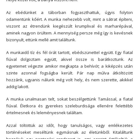
Az ebédünket a táborban fogyaszthattuk, úgyis folyton
odamentünk kőért. A munka nehezebb volt, mint a sátrat építeni,
viszont az étrendünk kiegészült krumplival és marharépával,
aminek nagyon örültem. A mennyiség persze még így is kevésnek
bizonyult, ettünk mellé amit találtunk.
A munkaidő tíz és fél órát tartott, ebédszünettel együtt. Egy fiatal
fiúval dolgoztam együtt, akivel össze is barátkoztunk. Az
egyetemet végezte amikor megkapta a behívót; a kiképzés után
szinte azonnal fogságba került. Pár nap múlva átköltözött
hozzánk, ugyanis nálunk még volt hely, és nem szerette, akikkel
addig lakott.
A munka unalmasan telt, sokat beszélgettünk Tamással, a fiatal
fiúval. Életkora és gyerekes szeleburdisága ellenére felettébb
értelmesnek és leleményesnek találtam.
Azzal töltöttük az időt, hogy tanulságos, vagy emlékezetes
történéseket meséltünk egymásnak az életünkből. Kitaláltunk