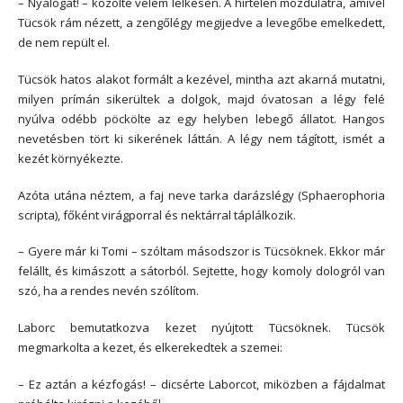
– Nyalogat! – közölte velem lelkesen. A hirtelen mozdulatra, amivel
Tücsök rám nézett, a zengőlégy megijedve a levegőbe emelkedett,
de nem repült el.
Tücsök hatos alakot formált a kezével, mintha azt akarná mutatni,
milyen prímán sikerültek a dolgok, majd óvatosan a légy felé
nyúlva odébb pöckölte az egy helyben lebegő állatot. Hangos
nevetésben tört ki sikerének láttán. A légy nem tágított, ismét a
kezét környékezte.
Azóta utána néztem, a faj neve tarka darázslégy (Sphaerophoria
scripta), főként virágporral és nektárral táplálkozik.
– Gyere már ki Tomi – szóltam másodszor is Tücsöknek. Ekkor már
felállt, és kimászott a sátorból. Sejtette, hogy komoly dologról van
szó, ha a rendes nevén szólítom.
Laborc bemutatkozva kezet nyújtott Tücsöknek. Tücsök
megmarkolta a kezet, és elkerekedtek a szemei:
– Ez aztán a kézfogás! – dicsérte Laborcot, miközben a fájdalmat