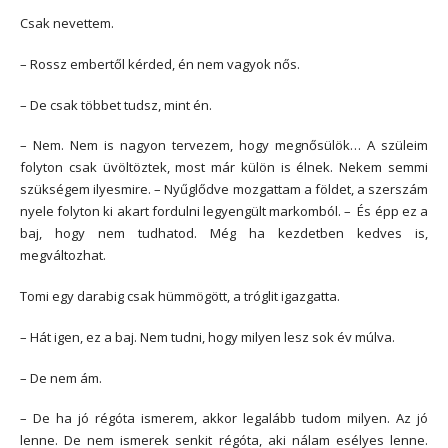
Csak nevettem.
– Rossz embertől kérded, én nem vagyok nős.
– De csak többet tudsz, mint én.
– Nem. Nem is nagyon tervezem, hogy megnősülök… A szüleim
folyton csak üvöltöztek, most már külön is élnek. Nekem semmi
szükségem ilyesmire. – Nyűglődve mozgattam a földet, a szerszám
nyele folyton ki akart fordulni legyengült markomból. – És épp ez a
baj, hogy nem tudhatod. Még ha kezdetben kedves is,
megváltozhat.
Tomi egy darabig csak hümmögött, a tróglit igazgatta.
– Hát igen, ez a baj. Nem tudni, hogy milyen lesz sok év múlva.
– De nem ám.
– De ha jó régóta ismerem, akkor legalább tudom milyen. Az jó
lenne. De nem ismerek senkit régóta, aki nálam esélyes lenne.