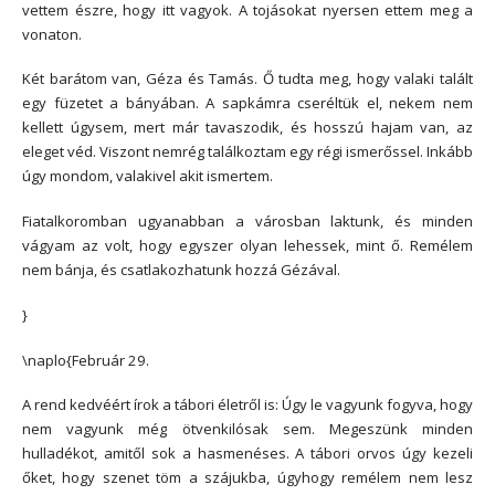
vettem észre, hogy itt vagyok. A tojásokat nyersen ettem meg a
vonaton.
Két barátom van, Géza és Tamás. Ő tudta meg, hogy valaki talált
egy füzetet a bányában. A sapkámra cseréltük el, nekem nem
kellett úgysem, mert már tavaszodik, és hosszú hajam van, az
eleget véd. Viszont nemrég találkoztam egy régi ismerőssel. Inkább
úgy mondom, valakivel akit ismertem.
Fiatalkoromban ugyanabban a városban laktunk, és minden
vágyam az volt, hogy egyszer olyan lehessek, mint ő. Remélem
nem bánja, és csatlakozhatunk hozzá Gézával.
}
\naplo{Február 29.
A rend kedvéért írok a tábori életről is: Úgy le vagyunk fogyva, hogy
nem vagyunk még ötvenkilósak sem. Megeszünk minden
hulladékot, amitől sok a hasmenéses. A tábori orvos úgy kezeli
őket, hogy szenet töm a szájukba, úgyhogy remélem nem lesz