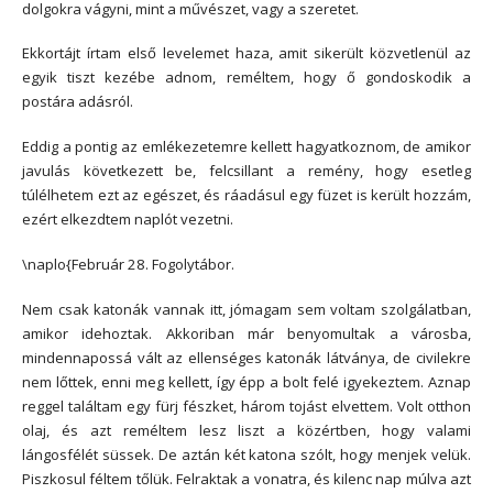
dolgokra vágyni, mint a művészet, vagy a szeretet.
Ekkortájt írtam első levelemet haza, amit sikerült közvetlenül az
egyik tiszt kezébe adnom, reméltem, hogy ő gondoskodik a
postára adásról.
Eddig a pontig az emlékezetemre kellett hagyatkoznom, de amikor
javulás következett be, felcsillant a remény, hogy esetleg
túlélhetem ezt az egészet, és ráadásul egy füzet is került hozzám,
ezért elkezdtem naplót vezetni.
\naplo{Február 28. Fogolytábor.
Nem csak katonák vannak itt, jómagam sem voltam szolgálatban,
amikor idehoztak. Akkoriban már benyomultak a városba,
mindennapossá vált az ellenséges katonák látványa, de civilekre
nem lőttek, enni meg kellett, így épp a bolt felé igyekeztem. Aznap
reggel találtam egy fürj fészket, három tojást elvettem. Volt otthon
olaj, és azt reméltem lesz liszt a közértben, hogy valami
lángosfélét süssek. De aztán két katona szólt, hogy menjek velük.
Piszkosul féltem tőlük. Felraktak a vonatra, és kilenc nap múlva azt