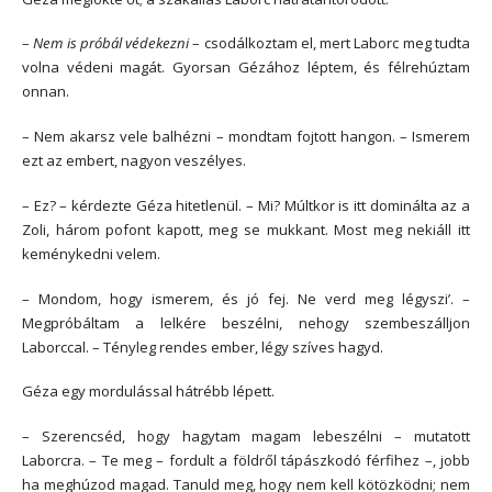
–
Nem is próbál védekezni
– csodálkoztam el, mert Laborc meg tudta
volna védeni magát. Gyorsan Gézához léptem, és félrehúztam
onnan.
– Nem akarsz vele balhézni – mondtam fojtott hangon. – Ismerem
ezt az embert, nagyon veszélyes.
– Ez? – kérdezte Géza hitetlenül. – Mi? Múltkor is itt dominálta az a
Zoli, három pofont kapott, meg se mukkant. Most meg nekiáll itt
keménykedni velem.
– Mondom, hogy ismerem, és jó fej. Ne verd meg légyszi’. –
Megpróbáltam a lelkére beszélni, nehogy szembeszálljon
Laborccal. – Tényleg rendes ember, légy szíves hagyd.
Géza egy mordulással hátrébb lépett.
– Szerencséd, hogy hagytam magam lebeszélni – mutatott
Laborcra. – Te meg – fordult a földről tápászkodó férfihez –, jobb
ha meghúzod magad. Tanuld meg, hogy nem kell kötözködni; nem