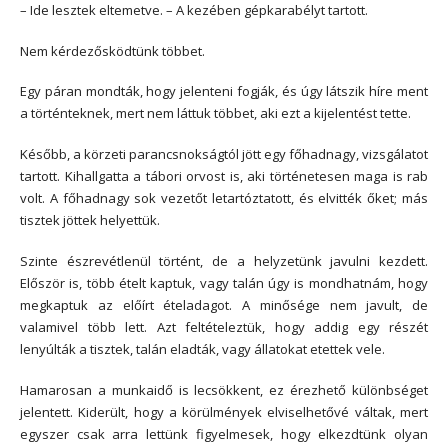
– Ide lesztek eltemetve. – A kezében gépkarabélyt tartott.
Nem kérdezősködtünk többet.
Egy páran mondták, hogy jelenteni fogják, és úgy látszik híre ment
a történteknek, mert nem láttuk többet, aki ezt a kijelentést tette.
Később, a körzeti parancsnokságtól jött egy főhadnagy, vizsgálatot
tartott. Kihallgatta a tábori orvost is, aki történetesen maga is rab
volt. A főhadnagy sok vezetőt letartóztatott, és elvitték őket; más
tisztek jöttek helyettük.
Szinte észrevétlenül történt, de a helyzetünk javulni kezdett.
Először is, több ételt kaptuk, vagy talán úgy is mondhatnám, hogy
megkaptuk az előírt ételadagot. A minősége nem javult, de
valamivel több lett. Azt feltételeztük, hogy addig egy részét
lenyúlták a tisztek, talán eladták, vagy állatokat etettek vele.
Hamarosan a munkaidő is lecsökkent, ez érezhető különbséget
jelentett. Kiderült, hogy a körülmények elviselhetővé váltak, mert
egyszer csak arra lettünk figyelmesek, hogy elkezdtünk olyan