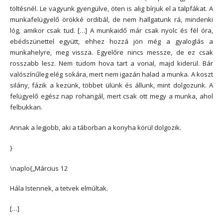
töltésnél. Le vagyunk gyengülve, öten is alig bírjuk el a talpfákat. A
munkafelügyelő örökké ordibál, de nem hallgatunk rá, mindenki
lóg, amikor csak tud. […] A munkaidő már csak nyolc és fél óra,
ebédszünettel együtt, ehhez hozzá jön még a gyaloglás a
munkahelyre, meg vissza. Egyelőre nincs messze, de ez csak
rosszabb lesz. Nem tudom hova tart a vonal, majd kiderül. Bár
valószínűleg elég sokára, mert nem igazán halad a munka. A koszt
silány, fázik a kezünk, többet ülünk és állunk, mint dolgozunk. A
felügyelő egész nap rohangál, mert csak ott megy a munka, ahol
felbukkan.
Annak a legjobb, aki a táborban a konyha körül dolgozik.
}
\naplo{„Március 12
Hála Istennek, a tetvek elmúltak.
[…]