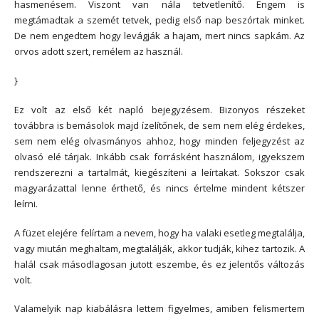
hasmenésem. Viszont van nála tetvetlenítő. Engem is
megtámadtak a szemét tetvek, pedig első nap beszórtak minket.
De nem engedtem hogy levágják a hajam, mert nincs sapkám. Az
orvos adott szert, remélem az használ.
}
Ez volt az első két napló bejegyzésem. Bizonyos részeket
továbbra is bemásolok majd ízelítőnek, de sem nem elég érdekes,
sem nem elég olvasmányos ahhoz, hogy minden feljegyzést az
olvasó elé tárjak. Inkább csak forrásként használom, igyekszem
rendszerezni a tartalmát, kiegészíteni a leírtakat. Sokszor csak
magyarázattal lenne érthető, és nincs értelme mindent kétszer
leírni.
A füzet elejére felírtam a nevem, hogy ha valaki esetleg megtalálja,
vagy miután meghaltam, megtalálják, akkor tudják, kihez tartozik. A
halál csak másodlagosan jutott eszembe, és ez jelentős változás
volt.
Valamelyik nap kiabálásra lettem figyelmes, amiben felismertem