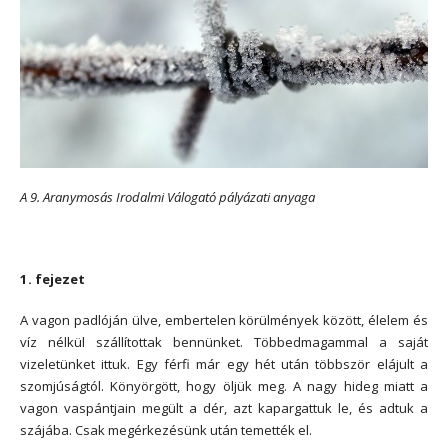
A 9. Aranymosás Irodalmi Válogató pályázati anyaga
*
1. fejezet
A vagon padlóján ülve, embertelen körülmények között, élelem és
víz nélkül szállítottak bennünket. Többedmagammal a saját
vizeletünket ittuk. Egy férfi már egy hét után többször elájult a
szomjúságtól. Könyörgött, hogy öljük meg. A nagy hideg miatt a
vagon vaspántjain megült a dér, azt kapargattuk le, és adtuk a
szájába. Csak megérkezésünk után temették el.