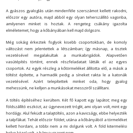
A gyászos gyaloglás után mindenféle szerszámot kellett rakodni,
először egy autóra, majd abból egy olyan teherszállító vagonba,
amilyenen minket is hoztak. A rengeteg csákány igazolta
elméletemet, hogy a kőbányában kell majd dolgozni.
Még sokáig érkeztek foglyok kisebb csoportokban, de komoly
változást nem jelentettek a létszámban; így másnap, a tisztek
vezetésével megalakultak a munkabrigádok. Alapvetően
vasútépítés történt, ennek részfeladatait látták el az egyes
csoportok. Az egyik részleg a kőtörmeléket állította elő, a másik a
töltést építette, a harmadik pedig a síneket rakta le a katonák
vezetésével. Azért telepítettek minket oda, hogy gyalog
mehessünk, ne kelljen a munkásokat messziről szállítani.
A töltés építéséhez kerültem. Két fő kapott egy lapátot; meg egy
földszállító eszközt, az úgynevezett tróglit, ami olyan volt, mint egy
hordágy. Alul feküdt a talajtöltés, azon a kavicságy, ebbe helyezték
a talpfákat. Tehát először földet, utána a kőbányából a törmeléket
kellett hordani, a többi nem a mi dolgunk volt. A föld kitermelési
helye közel volt, a bánya viszont nem.