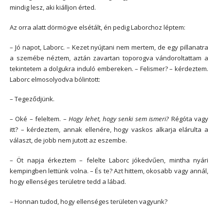
mindig lesz, aki kiálljon érted.
Az orra alatt dörmögve elsétált, én pedig Laborchoz léptem:
– Jó napot, Laborc. – Kezet nyújtani nem mertem, de egy pillanatra
a szemébe néztem, aztán zavartan toporogva vándoroltattam a
tekintetem a dolgukra induló embereken. – Felismer? – kérdeztem.
Laborc elmosolyodva bólintott:
– Tegeződjünk.
– Oké – feleltem. –
Hogy lehet, hogy senki sem ismeri?
Régóta vagy
itt? – kérdeztem, annak ellenére, hogy vaskos alkarja elárulta a
választ, de jobb nem jutott az eszembe.
– Öt napja érkeztem – felelte Laborc jókedvűen, mintha nyári
kempingben lettünk volna. – És te? Azt hittem, okosabb vagy annál,
hogy ellenséges területre tedd a lábad.
– Honnan tudod, hogy ellenséges területen vagyunk?