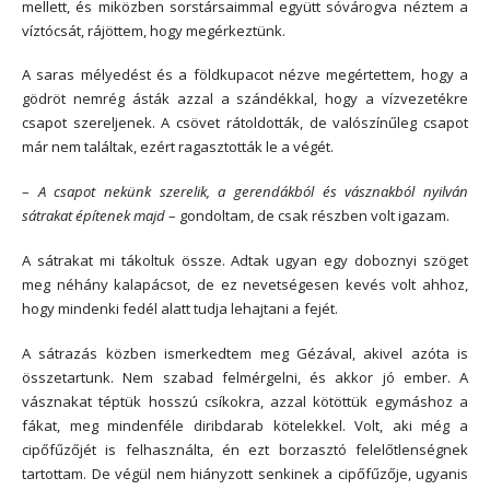
mellett, és miközben sorstársaimmal együtt sóvárogva néztem a
víztócsát, rájöttem, hogy megérkeztünk.
A saras mélyedést és a földkupacot nézve megértettem, hogy a
gödröt nemrég ásták azzal a szándékkal, hogy a vízvezetékre
csapot szereljenek. A csövet rátoldották, de valószínűleg csapot
már nem találtak, ezért ragasztották le a végét.
–
A csapot nekünk szerelik, a gerendákból és vásznakból nyilván
sátrakat építenek majd
– gondoltam, de csak részben volt igazam.
A sátrakat mi tákoltuk össze. Adtak ugyan egy doboznyi szöget
meg néhány kalapácsot, de ez nevetségesen kevés volt ahhoz,
hogy mindenki fedél alatt tudja lehajtani a fejét.
A sátrazás közben ismerkedtem meg Gézával, akivel azóta is
összetartunk. Nem szabad felmérgelni, és akkor jó ember. A
vásznakat téptük hosszú csíkokra, azzal kötöttük egymáshoz a
fákat, meg mindenféle diribdarab kötelekkel. Volt, aki még a
cipőfűzőjét is felhasználta, én ezt borzasztó felelőtlenségnek
tartottam. De végül nem hiányzott senkinek a cipőfűzője, ugyanis