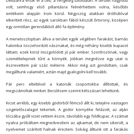
Délutánra értük el a célt, a rengeteg túloldalán. A terület nagyobb
volt, semhogy első pillantásra felmérhettem volna, későbbi
emlékeim alapján írom körül. Négyszög alakban dróthálóval
elkerített rész, az egyik sarokban fából készült őrtorony, középen
egy ormótlan gerendákból álló fa építmény.
A menetoszlopban állva a terület egyik végében farakást, barnás
halomba összehordott vásznakat, és még néhány kisebb kupacot
láttam; ezek körül mozgolódott jó pár ember. Szortírozónak, vagy
szeméttelepnek tűnt a környék. Jobban megnézve egy utat is
észrevettem pár száz méterre. Akkor még azt gondoltam, csak
megálltunk valamiért, aztán majd gyalogolni kell tovább.
Pár perc elteltével a katonák csoportokba állítottak, és
megszámoltak minket. Becslésem szerint kétszázan lehettünk.
Kicsit arrébb, egy kisebb gödörből fémcső állt ki, tetejére vastagon
szigetelőszalagot tekertek. A gödör környéke felázott, az alján
tócsába gyűlt vizet vettem észre, távolabb egy földkupac. A számat
nyalva próbáltam megnedvesíteni az ajkaimat, de nem sikerült, a
nyelvemet szárított halnak éreztem. Sokáig álltunk ott a farakás