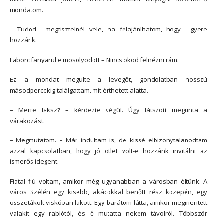
mondatom.
– Tudod… megtisztelnél vele, ha felajánlhatom, hogy… gyere
hozzánk.
Laborc fanyarul elmosolyodott – Nincs okod felnézni rám.
Ez a mondat megülte a levegőt, gondolatban hosszú
másodpercekig találgattam, mit érthetett alatta.
– Merre laksz? – kérdezte végül. Úgy látszott megunta a
várakozást.
– Megmutatom. – Már indultam is, de kissé elbizonytalanodtam
azzal kapcsolatban, hogy jó ötlet volt-e hozzánk invitálni az
ismerős idegent.
Fiatal fiú voltam, amikor még ugyanabban a városban éltünk. A
város Szélén egy kisebb, akácokkal benőtt rész közepén, egy
összetákolt viskóban lakott. Egy barátom látta, amikor megmentett
valakit egy rablótól, és ő mutatta nekem távolról. Többször