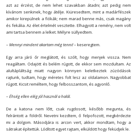
azt az érzést, de nem lehet szavakban átadni; azt pedig nem
kívánom senkinek, hogy átélje. Kiüresedtem, mint a madárfészek
amikor kirepülnek a fiókák; nem marad benne más, csak magány
és fekália. Az élet értelmét vesztette. Elhagyott a remény, nem volt
ami tartsa bennem a lelket. Mélyre süllyedtem.
–
Mennyi mindent akartam még tenni!
– keseregtem.
Egy arra járó őr meglátott, és szólt, hogy menjek vissza. Nem
reagáltam. Odajött és belém rúgott, de ekkor sem mozdultam. Az
alultápláltság miatt nagyon könnyen keletkeztek zúzódások
rajtunk, tudtam, hogy méretes folt lesz az oldalamon. Nagyobbat
rúgott. Kicsit reméltem, hogy felbosszantom, és agyonlő.
–
Éhség ellen elég jól használ a halál.
De a katona nem lőtt, csak rugdosott, később megunta, és
felrántott a földről. Nevetni kezdtem, ő felpofozott, megkérdezte
mi a dolgom. Másodjára is arcon vert, akkor mondtam, hogy a
sátrakat építettük. Lódított egyet rajtam, elküldött hogy feküdjek le.