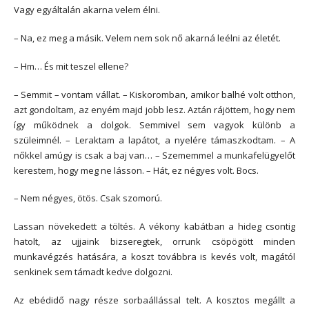
Vagy egyáltalán akarna velem élni.
– Na, ez meg a másik. Velem nem sok nő akarná leélni az életét.
– Hm… És mit teszel ellene?
– Semmit – vontam vállat. – Kiskoromban, amikor balhé volt otthon,
azt gondoltam, az enyém majd jobb lesz. Aztán rájöttem, hogy nem
így működnek a dolgok. Semmivel sem vagyok különb a
szüleimnél. – Leraktam a lapátot, a nyelére támaszkodtam. – A
nőkkel amúgy is csak a baj van… – Szememmel a munkafelügyelőt
kerestem, hogy meg ne lásson. – Hát, ez négyes volt. Bocs.
– Nem négyes, ötös. Csak szomorú.
Lassan növekedett a töltés. A vékony kabátban a hideg csontig
hatolt, az ujjaink bizseregtek, orrunk csöpögött minden
munkavégzés hatására, a koszt továbbra is kevés volt, magától
senkinek sem támadt kedve dolgozni.
Az ebédidő nagy része sorbaállással telt. A kosztos megállt a