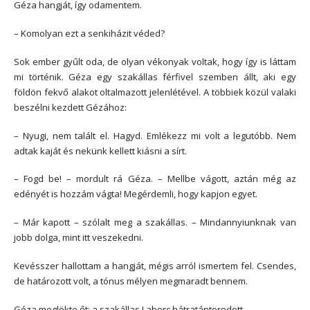
Géza hangját, így odamentem.
– Komolyan ezt a senkiházit véded?
Sok ember gyűlt oda, de olyan vékonyak voltak, hogy így is láttam
mi történik. Géza egy szakállas férfivel szemben állt, aki egy
földön fekvő alakot oltalmazott jelenlétével. A többiek közül valaki
beszélni kezdett Gézához:
– Nyugi, nem talált el. Hagyd. Emlékezz mi volt a legutóbb. Nem
adtak kaját és nekünk kellett kiásni a sírt.
– Fogd be! – mordult rá Géza. – Mellbe vágott, aztán még az
edényét is hozzám vágta! Megérdemli, hogy kapjon egyet.
– Már kapott – szólalt meg a szakállas. – Mindannyiunknak van
jobb dolga, mint itt veszekedni.
Kevésszer hallottam a hangját, mégis arról ismertem fel. Csendes,
de határozott volt, a tónus mélyen megmaradt bennem.
Géza meglökte őt; a szakállas Laborc hátratántorodott.