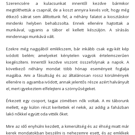
Szerencsére a kulacsunkat innentől kezdve bármikor
megtölthettük a csapnál, de a koszt annyira kevés volt, hogy még
étkező sátrat sem állítottunk fel, a néhány falatot a kiosztáskor
mindenki helyben behabzsolta. Ennek ellenére hajtottak a
munkával, ugyanis a tábor el kellett készüljön. A sírásás
mindennapi munkává vált.
Ezekre még nagyjából emlékszem, bár inkább csak egy-két kép
ivódott belém; amelyeket kénytelen vagyok értelemszerűen
kiegészíteni. Innentől kezdve viszont összefolynak a napok. A
következő néhány mondat több hónap eseményeit foglalja
magába. Ami a fásultság és az általánosan rossz körülmények
ellenére is agyamba ivódott, annak jelentős része azért halványult
el, mert igyekeztem elfelejteni a szörnyűségeket.
Érkezett egy csoport, tagjai zömében nők voltak. A mi táborunk
mellett, egy külön részt kerítettek el nekik, az addig a faházban
lakó nőkkel együtt oda vitték őket.
Mire az idő enyhülni kezdett, a kimerültség és az éhség miatt már
kerek mondatokban beszélni is nehezemre esett, és az emlékek