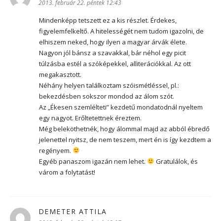
2013. február 22. péntek 12:43
Mindenképp tetszett ez a kis részlet. Érdekes,
figyelemfelkeltő. A hitelességét nem tudom igazolni, de
elhiszem neked, hogy ilyen a magyar árvák élete.
Nagyon jól bánsz a szavakkal, bár néhol egy picit
túlzásba estél a szóképekkel, alliterációkkal. Az ott
megakasztott.
Néhány helyen találkoztam szóismétléssel, pl.:
bekezdésben sokszor mondod az álom szót.
Az „Ékesen szemlélteti” kezdetű mondatodnál nyeltem
egy nagyot. Erőltetettnek éreztem.
Még beleköthetnék, hogy álommal majd az abból ébredő
jelenettel nyitsz, de nem teszem, mert én is így kezdtem a
regényem.
Egyéb panaszom igazán nem lehet.
Gratulálok, és
várom a folytatást!
DEMETER ATTILA
szerint: