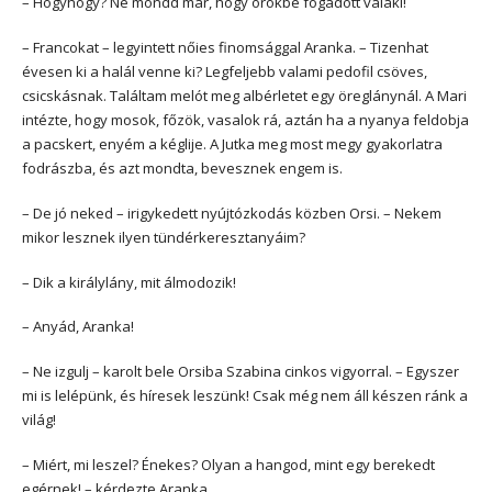
– Hogyhogy? Ne mondd már, hogy örökbe fogadott valaki!
– Francokat – legyintett nőies finomsággal Aranka. – Tizenhat
évesen ki a halál venne ki? Legfeljebb valami pedofil csöves,
csicskásnak. Találtam melót meg albérletet egy öreglánynál. A Mari
intézte, hogy mosok, főzök, vasalok rá, aztán ha a nyanya feldobja
a pacskert, enyém a kéglije. A Jutka meg most megy gyakorlatra
fodrászba, és azt mondta, bevesznek engem is.
– De jó neked – irigykedett nyújtózkodás közben Orsi. – Nekem
mikor lesznek ilyen tündérkeresztanyáim?
– Dik a királylány, mit álmodozik!
– Anyád, Aranka!
– Ne izgulj – karolt bele Orsiba Szabina cinkos vigyorral. – Egyszer
mi is lelépünk, és híresek leszünk! Csak még nem áll készen ránk a
világ!
– Miért, mi leszel? Énekes? Olyan a hangod, mint egy berekedt
egérnek! – kérdezte Aranka.