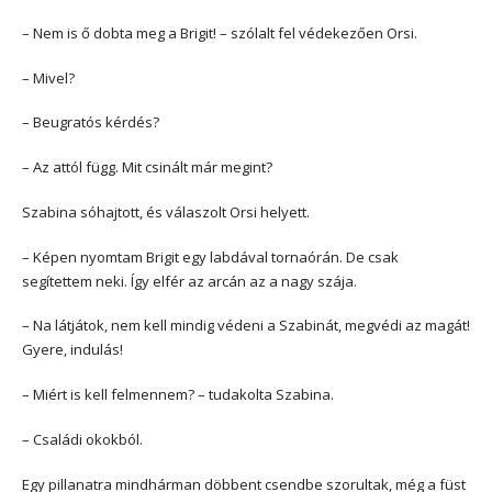
– Nem is ő dobta meg a Brigit! – szólalt fel védekezően Orsi.
– Mivel?
– Beugratós kérdés?
– Az attól függ. Mit csinált már megint?
Szabina sóhajtott, és válaszolt Orsi helyett.
– Képen nyomtam Brigit egy labdával tornaórán. De csak
segítettem neki. Így elfér az arcán az a nagy szája.
– Na látjátok, nem kell mindig védeni a Szabinát, megvédi az magát!
Gyere, indulás!
– Miért is kell felmennem? – tudakolta Szabina.
– Családi okokból.
Egy pillanatra mindhárman döbbent csendbe szorultak, még a füst