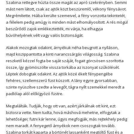
Szabina rettegve húzta össze magát az apró szekrényben. Semmi
mást nem látott, csak az ajtók közt beszüremlő, vékony fénysávot.
Megrémítette. Hiába kerülte szemeivel, a fény vonzotta tekintetét,
a félelem pedig amúgy is minden mást elhomályosított. A rés mögül
beszűrődő zajok emlékeztették, mi várja, ha elhagyja
búvóhelyének vélt vagy valós biztonságát.
Alakok mozogtak odakint, árnyékuk néha beugrott a nyíláson,
majd kiszippantotta a kinti narancssárgás világosság. Szabina
reszkető kézzel fogta be saját száját, fogait görcsösen szorította
össze, így gyömöszölte vissza torkába az iszonyat szűkölését.
Léptek dobogtak odakint. Az ajtók közé ékelt fénypengébe
fehéres, szellemszerű füst kúszott. A lány egyre gyorsabban,
szinte nyüszítve szedte a levegőt, tágra nyílt szemekkel meredt a
padlólap alól előkígyózó füstre.
Megtalálták. Tudják, hogy ott van, azért járkálnak ott kint, ezt
biztosra vette. Nem tudta, hová máshová mehetne, elfogytak a
lehetőségei; futni kár lenne, úgyis megfogják, más rejtekhely pedig
nem maradt. A fenyegető árnyékok nem csoszogtak tovább.
Szabina torkát kaparta a börtönét lassanként megtöltő füst és a