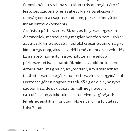
finomítanám a Szabina sarokbanülős önmeghatározó
leíró, bepozícionáló leírását egy kis valós akcióval.-
odavághatna a csajnak rendesen, persze könnyű ám
innen kintről okoskodni:)
A másik a párbeszédek. Bizonyos helyeken egészen
életszerűek, máshol pedig megdöbbentően nem. Olykor
zavaros, ki kinek beszél, másfelől csesznék ám én cigivel
kínálni egy csajt, akivel az előbb még ment a veszekedés.
Ez az apró momentum agyonütötte a megelőző
párbeszédet is. Ha barátnők mind, azt jobban kellene
érzékeltetni, még ha olyan „rondán”, egy árvaházban
totál hitelesen arrogáns módon beszélnek is egymással.
Összességében nagyon tetszik, főleg az eleje, nagyon
szépen írsz, de sok csiszolás kell még neked is.
Gratulálok, hogy kikerültél, és remélem segítségedre
lehetnek amit itt elmondtam. No és várom a folytatást.
Üdv: Pandi
PINTÉR ÉVA
szerint: