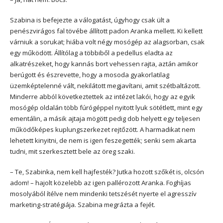
Szabina is befejezte a válogatást, úgyhogy csak ült a
penészvirágos fal tövébe állított padon Aranka mellett. Ki kellett
várniuk a sorukat; hiába volt négy mosógép az alagsorban, csak
egy működött. Állítólag a többiből a pedellus eladta az
alkatrészeket, hogy kannás bort vehessen rajta, aztán amikor
berúgott és észrevette, hogy a mosoda gyakorlatilag
üzemképtelenné vált, nekilátott megjavítani, amit szétbaltázott.
Minderre abból következtettek az intézet lakói, hogy az egyik
mosógép oldalán több fúrógéppel nyitott lyuk sötétlett, mint egy
ementálin, a másik ajtaja mögött pedig dob helyett egy teljesen
működőképes kuplungszerkezet rejtőzött. A harmadikat nem
lehetett kinyitni, de nem is igen feszegették; senki sem akarta
tudni, mit szerkesztett bele az öreg szaki.
– Te, Szabinka, nem kell hajfesték? Jutka hozott szőkét is, olcsón
adom! – hajolt közelebb az igen pallérozott Aranka. Foghíjas
mosolyából ítélve nem mindenki tetszését nyerte el agresszív
marketing-stratégiája. Szabina megrázta a fejét.