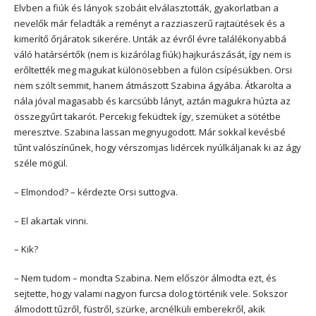
Elvben a fiúk és lányok szobáit elválasztották, gyakorlatban a
nevelők már feladták a reményt a razziaszerű rajtaütések és a
kimerítő őrjáratok sikerére. Unták az évről évre találékonyabbá
váló határsértők (nem is kizárólag fiúk) hajkurászását, így nem is
erőltették meg magukat különösebben a fülön csípésükben. Orsi
nem szólt semmit, hanem átmászott Szabina ágyába. Átkarolta a
nála jóval magasabb és karcsúbb lányt, aztán magukra húzta az
összegyűrt takarót. Percekig feküdtek így, szemüket a sötétbe
meresztve. Szabina lassan megnyugodott. Már sokkal kevésbé
tűnt valószínűnek, hogy vérszomjas lidércek nyúlkáljanak ki az ágy
széle mögül.
– Elmondod? – kérdezte Orsi suttogva.
– El akartak vinni.
– Kik?
– Nem tudom – mondta Szabina. Nem először álmodta ezt, és
sejtette, hogy valami nagyon furcsa dolog történik vele. Sokszor
álmodott tűzről, füstről, szürke, arcnélküli emberekről, akik