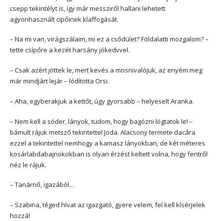
csepp tekintélyt is, így már messziről hallani lehetett
agyonhasznált cipőinek klaffogását.
– Na mi van, virágszálaim, mi ez a csődület? Földalatti mozgalom? –
tette csípőre a kezét harsány jókedvvel.
– Csak azért jöttek le, mert kevés a mosnivalójuk, az enyém meg
már mindjárt lejár – lódította Orsi.
– Aha, egyberakjuk a kettőt, úgy gyorsabb – helyeselt Aranka.
– Nem kell a sóder, lányok, tudom, hogy bagózni lógtatok le! –
bámult rájuk metsző tekintettel Joda. Alacsony termete dacára
ezzel a tekintettel nemhogy a kamasz lányokban, de két méteres
kosárlabdabajnokokban is olyan érzést keltett volna, hogy fentről
néz le rájuk.
– Tanárnő, igazából…
– Szabina, téged hívat az igazgató, gyere velem, fel kell kísérjelek
hozzá!