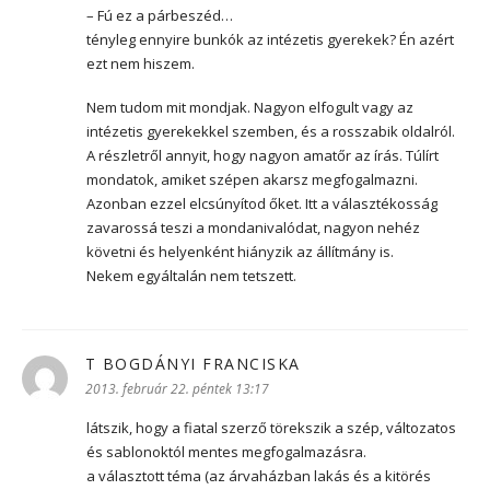
– Fú ez a párbeszéd…
tényleg ennyire bunkók az intézetis gyerekek? Én azért
ezt nem hiszem.
Nem tudom mit mondjak. Nagyon elfogult vagy az
intézetis gyerekekkel szemben, és a rosszabik oldalról.
A részletről annyit, hogy nagyon amatőr az írás. Túlírt
mondatok, amiket szépen akarsz megfogalmazni.
Azonban ezzel elcsúnyítod őket. Itt a választékosság
zavarossá teszi a mondanivalódat, nagyon nehéz
követni és helyenként hiányzik az állítmány is.
Nekem egyáltalán nem tetszett.
T BOGDÁNYI FRANCISKA
szerint:
2013. február 22. péntek 13:17
látszik, hogy a fiatal szerző törekszik a szép, változatos
és sablonoktól mentes megfogalmazásra.
a választott téma (az árvaházban lakás és a kitörés