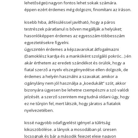
lehetőségei) nagyon fontos lehet sokak számára.
éppen ezért érdemes még dolgozni, finomítani az íráson.
kisebb hiba, átfésüléssel javítható, hogy a páros
testrészek páratlanul is bőven megállják a helyüket;
hasonlóképpen érdemes az egyesszám-többesszám
egyeztetésekre figyelni.
úgyszintén érdemes a képzavarokat átfogalmazni
(Damoklész kardja és a mankóként szolgáló pokróc…) én
akár érthetem az eredeti szándékot és örülök, hogy a
fiatal szerző a nyelv elszegényedése ellen dolgozik, de
érdemes a helyén használni a szavakat. amikor a
cigánylány nem jól használja a „koedukált” szót, akkor
bizonyára ügyesen be lehetne csempészni a szó valódi
jelzését. a szerző szerintem meg tudná oldani úgy, hogy
ez ne tűnjön fel, mert látszik, hogy járatos a fiatalok
nyelvezetében.
kissé nagyobb odafigyelést igényel a túlírtság
kiküszöbölése. a lányok a mosodában pl. üresen
locsognak és bár a második fejezet eleje nagyon