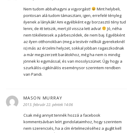
Nem tudom abbahagyni a vigyorgást!
Mint helybeli,
pontosan alá tudom támasztani, igen, errefelé tényleg
ilyenek a lánykák! Ami egyébként egy borzasztó tény tud
lenni, de itt tetszik, mert jól vissza lett adva!
Jó, néha
nem tökéletesek a párbeszédek, de nem baj. Egyébként
az ilyen otthonokban (meg a testvér nélküli gyerekeknél
is) más az érzelmi helyzet, sokkal jobban ragaszkodnak
a már megszerzett barátokhoz, még ha nem is mindig
jönnek ki egymással, és van mosolyszünet. Úgy hogy a
szurkálós-cigikínálós eseménysor szerintem rendben
van Pandi.
MASON MURRAY
szerint:
2013. február 22. péntek 14:06
Csak még annyit tennék hozzá a facebook
kommentsávban leírt gondolataimhoz, hogy szerintem
nem szerencsés, ha a cím értelmezéséhez a guglit kell