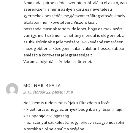
A mosodai párbeszédet szerintem jól találta el az író, van
szerencsém ismerni az ilyen korú és neveltetésű
gyermekek beszédét, megjátszott erőfitogtatását, amely
általában nem követel vért. Viszont kicsit
hosszadalmasnak tartom, de lehet, hogy ez csak azért
van így, mert számomra néhány mondat is elég ennek a
szubkultúrának a jellemzésére. Aki kevésbé ismerősen
mozog ebben a közegben, talán valóban hosszasabban
emészti a környezet jellegzetességeit.
Várom a folytatást, érdekel a történet.
MOLNÁR BEÁTA
szerint:
2013. február 22. péntek 13:10
Nos, nem is tudom mit is írjak.:( Elkezdem a listát:
– kicsit furcsa, hogy az árnyék beugrik a nyíláson, majd
kiszippantja a világosság
– az iszonyat szűkölését, hogy lehet visszagyömöszölni
a torokba? Jól belenyúlt a szájába.