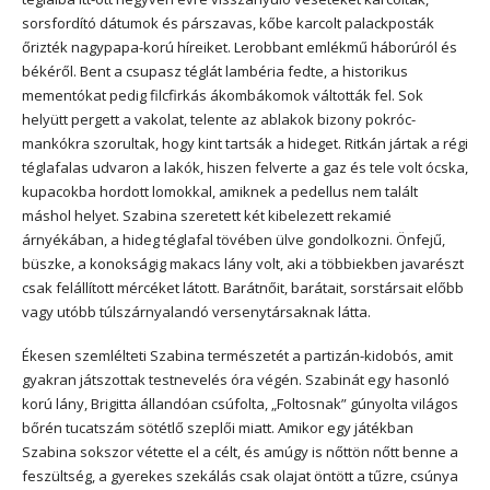
sorsfordító dátumok és párszavas, kőbe karcolt palackposták
őrizték nagypapa-korú híreiket. Lerobbant emlékmű háborúról és
békéről. Bent a csupasz téglát lambéria fedte, a historikus
mementókat pedig filcfirkás ákombákomok váltották fel. Sok
helyütt pergett a vakolat, telente az ablakok bizony pokróc-
mankókra szorultak, hogy kint tartsák a hideget. Ritkán jártak a régi
téglafalas udvaron a lakók, hiszen felverte a gaz és tele volt ócska,
kupacokba hordott lomokkal, amiknek a pedellus nem talált
máshol helyet. Szabina szeretett két kibelezett rekamié
árnyékában, a hideg téglafal tövében ülve gondolkozni. Önfejű,
büszke, a konokságig makacs lány volt, aki a többiekben javarészt
csak felállított mércéket látott. Barátnőit, barátait, sorstársait előbb
vagy utóbb túlszárnyalandó versenytársaknak látta.
Ékesen szemlélteti Szabina természetét a partizán-kidobós, amit
gyakran játszottak testnevelés óra végén. Szabinát egy hasonló
korú lány, Brigitta állandóan csúfolta, „Foltosnak” gúnyolta világos
bőrén tucatszám sötétlő szeplői miatt. Amikor egy játékban
Szabina sokszor vétette el a célt, és amúgy is nőttön nőtt benne a
feszültség, a gyerekes szekálás csak olajat öntött a tűzre, csúnya