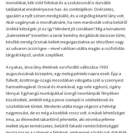
monoklikat, kék-zöld foltokat és a szokásosnál is durvább
találatokat eredményezve has- és combtájékon. Önérzetes,
igazáért a nyílt színen mindig kiálló, és a végsőkig kitartó lány volt.
Akár vagánynak is mondhatnánk, ha nem mardosták volna belülről
örökké kétségek: jó ez így? Mindent jól csináltam? Míg a tornatermi
„baleseteket” követően a tanár kemény dorgálását dacosan tűrte,
később mindig Orsinak kellett megvigasztalnia az öltözőben vagy
az udvaron ücsörögve – mivel valóban utálta magán a csúfolódás
tárgyát képző, undok szeplőket.
A nyakas, árva lány életének sorsfordító változása 1993
augusztusának közepére, egy meleg pénteki napra esett. Épp a
fülledt, ázottrongy-szagú mosodában válogatta szét a szennyest
harmadmagával: Orsival és Arankával, egy vele egykorú, cigány
lánnyal. Egyhangú munkájukkal cicergő neonlámpák fényében
küszködtek, amiktől még a pince csempéi is sötétebbnek és
szürkébbnek tűntek. Mindenki utálta maga végezni a hétvégi
nagymosást, de ez még a kisebbik rossz volt. A másik lehetőséget
Irma, az élemedett takarítónő jelentette, aki otromba jelleme
mellett olyan természetes, belülről fakadó nemtörődömséggel
mosta össze a színeset a fehérrel, amilyennel a halászok dobálják