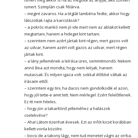
ismert. Szimplán csak félárva.
– megint zavaros. Ha a téglát lambéria fedte, akkor hogy
látszottak rajta a karcolások?
– a pokróc-mankó nem jó ide mert nem az ablakot kellett
megtartani, hanem a hideget kint tartani.
– szerintem nem azért jártak kint régen, mert gazos volt
az udvar, hanem azért volt gazos az udvar, mert régen
jártak kint.
– a lány jellemének a leírása üres, semmitmondó. Nekem
annó Bea azt mondta, hogy nem leírjak, hanem
mutassak. És milyen igaza volt. sokkal élőbbé váltak az
írásaim ettől.
– szerintem egy tini, ha dacos nem gondolkodik el azon,
hogy jól tette-e amit tett. Nem mérlegel. Ezért felelőtlenek.
Ez itt nem hiteles.
– hogy jön a takarítónő jelleméhez a halászok
cselekvése?
– Aha! Látom tizenhat évesek. Ezt az infót kicsit korábban
kellett vonla közölni.
– bocsi de a takony lágy, nem tud menetet vágni az orrba.