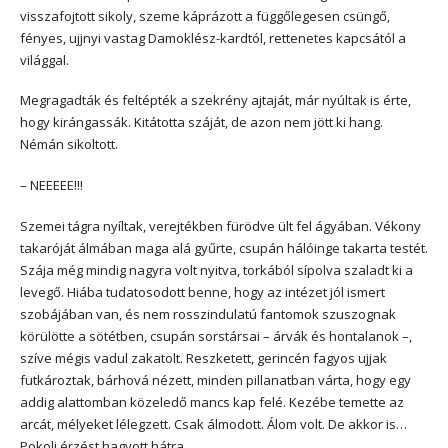
visszafojtott sikoly, szeme káprázott a függőlegesen csüngő,
fényes, ujjnyi vastag Damoklész-kardtól, rettenetes kapcsától a
világgal.
Megragadták és feltépték a szekrény ajtaját, már nyúltak is érte,
hogy kirángassák. Kitátotta száját, de azon nem jött ki hang.
Némán sikoltott.
– NEEEEE!!!
Szemei tágra nyíltak, verejtékben fürödve ült fel ágyában. Vékony
takaróját álmában maga alá gyűrte, csupán hálóinge takarta testét.
Szája még mindig nagyra volt nyitva, torkából sípolva szaladt ki a
levegő. Hiába tudatosodott benne, hogy az intézet jól ismert
szobájában van, és nem rosszindulatú fantomok szuszognak
körülötte a sötétben, csupán sorstársai – árvák és hontalanok –,
szíve mégis vadul zakatolt. Reszketett, gerincén fagyos ujjak
futkároztak, bárhová nézett, minden pillanatban várta, hogy egy
addig alattomban közeledő mancs kap felé. Kezébe temette az
arcát, mélyeket lélegzett. Csak álmodott. Álom volt. De akkor is…
Pokoli érzést hagyott hátra.