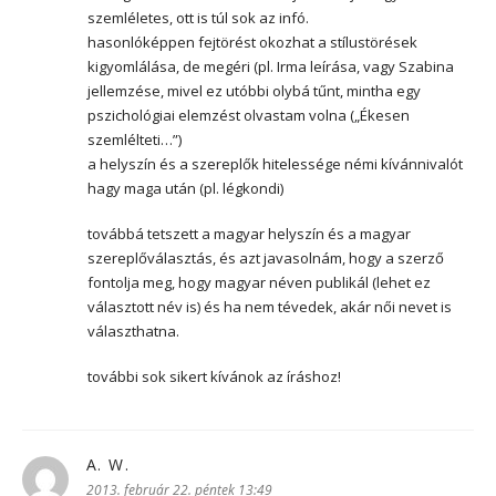
szemléletes, ott is túl sok az infó.
hasonlóképpen fejtörést okozhat a stílustörések
kigyomlálása, de megéri (pl. Irma leírása, vagy Szabina
jellemzése, mivel ez utóbbi olybá tűnt, mintha egy
pszichológiai elemzést olvastam volna („Ékesen
szemlélteti…”)
a helyszín és a szereplők hitelessége némi kívánnivalót
hagy maga után (pl. légkondi)
továbbá tetszett a magyar helyszín és a magyar
szereplőválasztás, és azt javasolnám, hogy a szerző
fontolja meg, hogy magyar néven publikál (lehet ez
választott név is) és ha nem tévedek, akár női nevet is
választhatna.
további sok sikert kívánok az íráshoz!
A. W.
szerint:
2013. február 22. péntek 13:49