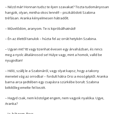
– Nézd már! Honnan tudsz te ilyen szavakat? Tiszta tudományosan
hangzik, olyan, mintha okos lennél! – piszkálódott Szabina
tréfásan. Aranka kényelmesen hátradőlt.
– Művelődöm, aranyom. Te is kipróbálhatnád!
– Én az élettől tanulok – húzta fel az orrát hetykén Szabina.
– Ugyan mit? Itt vagy tizenhat évesen egy árvaházban, és nincs
meg a nyolc általánosod se! Hülye vagy, mint a homok, valld be
nyugodtan!
– Héló, szállj le a Szabináról, vagy olyat kapsz, hogy a takony
menetet vág az orrodba! – fordult hátra Orsi a mosógéptől. Aranka
barna arca ijedtében egy csapásra szürkébe borult. Szabina
békítőleg emelte fel kezét.
– Hagyd csak, nem kóstolgat engem, nem vagyok nyalóka. Ugye,
Aranka?
– Ja, hát nem. Bocs.