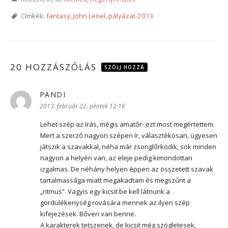
Címkék:
fantasy
,
John Leriel
,
pályázat-2013
20 HOZZÁSZÓLÁS
SZÓLJ HOZZÁ
PANDI
szerint:
2013. február 22. péntek 12:16
Lehet szép az írás, mégis amatőr- ezt most megértettem.
Mert a szerző nagyon szépen ír, választékosan, ügyesen
játszik a szavakkal, néha már zsonglőrködik, sok minden
nagyon a helyén van, az eleje pedig kimondottan
izgalmas. De néhány helyen éppen az összetett szavak
tartalmassága miatt megakadtam és megszűnt a
„ritmus”. Vagyis egy kicsit be kell látnunk a
gördülékenység rovására mennek az ilyen szép
kifejezések. Bőven van benne.
A karakterek tetszenek, de kicsit még szögletesek,