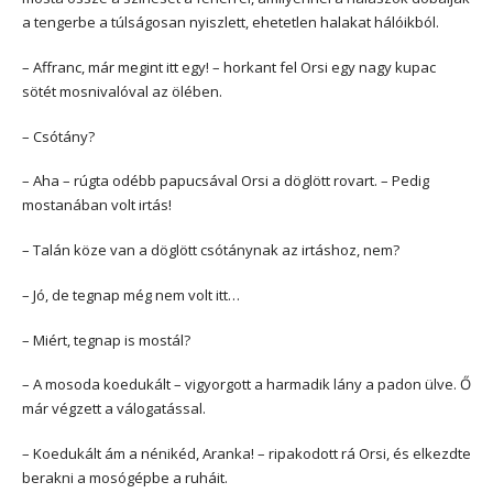
a tengerbe a túlságosan nyiszlett, ehetetlen halakat hálóikból.
– Affranc, már megint itt egy! – horkant fel Orsi egy nagy kupac
sötét mosnivalóval az ölében.
– Csótány?
– Aha – rúgta odébb papucsával Orsi a döglött rovart. – Pedig
mostanában volt irtás!
– Talán köze van a döglött csótánynak az irtáshoz, nem?
– Jó, de tegnap még nem volt itt…
– Miért, tegnap is mostál?
– A mosoda koedukált – vigyorgott a harmadik lány a padon ülve. Ő
már végzett a válogatással.
– Koedukált ám a nénikéd, Aranka! – ripakodott rá Orsi, és elkezdte
berakni a mosógépbe a ruháit.