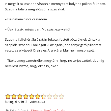
is megállt az oszladozásban a mennyezet bolyhos pókhálói között.
Szabina találta meg először a szavakat.
– De nekem nincs családom!
– Úgy látszik, mégis van. Mozgás, egy-kettő!
Szabina falfehér ábrázatán fekete, festett pöttyöknek tűntek a
szeplők, szótlanul ballagott ki az ajtón. Joda fenyegető pillantást
vetett az elképedt Orsira és Arankára. Már nem mosolygott.
– Titeket meg szeretnélek megkérni, hogy ne terjesszétek el, amíg
nem lesz biztos, hogy elmegy, oké?
Rating: 6.4/
10
(21 votes cast)
Közzétéve itt:
Kiemelt
,
Regényrészlet