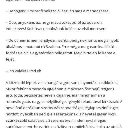
– Dehogyis! Orsi profi bokszoló lesz, én meg a menedzsere!
– Óóó, anyukám, az, hogy matracokat püföl az udvaron,
édeskevés! Kolbászt csinálnának belőle az első meccsen!
– De őt nem is meri lehülyézni senki, pedig neki sincs meg a nyolc
általános – mutatott rá Szabina. Erre még a magasan kvalifikált
fodrászjelölt is egyetértően bólogatott. Majd hirtelen felkapta a
fejét.
– Jön valaki! Oltsd el!
A közeledő léptek visszhangjára gyorsan elnyomták a csikkeket.
Mikor feltűnt a mosoda ajtajában a mákosan ősz hajú, szigorú
arcú Joda, becsületes nevén Kajáriné, már mindhárman a
ruhaválogatás nagy elmélyültséget igénylő feladatával birkóztak. A
nevelőnő derékban szoros vászonnadrágot, téglaporszínű inget
hordott, nyakában pedig jelzésértékűnek is nevetségesen kicsi,
szürkészöld sálat viselt. Szerencsére mindenhová magas
sarkúban ment, hogy cirka százötven centijéből kisajtolja az utolsó