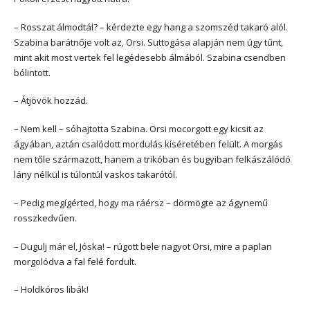
– Rosszat álmodtál? – kérdezte egy hang a szomszéd takaró alól.
Szabina barátnője volt az, Orsi. Suttogása alapján nem úgy tűnt,
mint akit most vertek fel legédesebb álmából. Szabina csendben
bólintott.
– Átjövök hozzád.
– Nem kell – sóhajtotta Szabina. Orsi mocorgott egy kicsit az
ágyában, aztán csalódott mordulás kíséretében felült. A morgás
nem tőle származott, hanem a trikóban és bugyiban felkászálódó
lány nélkül is túlontúl vaskos takarótól.
– Pedig megígérted, hogy ma ráérsz – dörmögte az ágynemű
rosszkedvűen.
– Dugulj már el, Jóska! – rúgott bele nagyot Orsi, mire a paplan
morgolódva a fal felé fordult.
– Holdkóros libák!