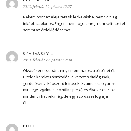
2013. február 22. péntek 12:27
Nekem pont az eleje tetszik legkevésbé, nem volt izgi
inkább sablonos. Engem nem fogott meg, nem keltette fel
semmi az érdeklődésemet.
SZARVASSY L
szerint:
2013. február 22. péntek 12:39
Olvasóként csupán annyit mondhatok: a történet él.
Hiteles karakterábrázolás, élvezetes dialógusok,
gördülékeny, képszerű leírások. Számomra olyan volt,
mint egy izgalmas mozifilm: pergő és élvezetes. Sok
mindent írhatnék még, de egy szó összefoglalja:
él.
BOGI
szerint: