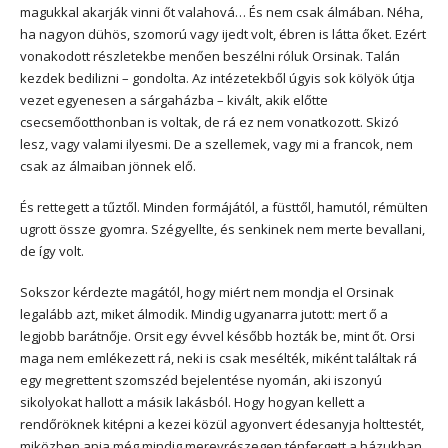
magukkal akarják vinni őt valahová… És nem csak álmában. Néha,
ha nagyon dühös, szomorú vagy ijedt volt, ébren is látta őket. Ezért
vonakodott részletekbe menően beszélni róluk Orsinak. Talán
kezdek bedilizni – gondolta. Az intézetekből úgyis sok kölyök útja
vezet egyenesen a sárgaházba – kivált, akik előtte
csecsemőotthonban is voltak, de rá ez nem vonatkozott. Skizó
lesz, vagy valami ilyesmi. De a szellemek, vagy mi a francok, nem
csak az álmaiban jönnek elő.
És rettegett a tűztől. Minden formájától, a füsttől, hamutól, rémülten
ugrott össze gyomra. Szégyellte, és senkinek nem merte bevallani,
de így volt.
Sokszor kérdezte magától, hogy miért nem mondja el Orsinak
legalább azt, miket álmodik. Mindig ugyanarra jutott: mert ő a
legjobb barátnője. Orsit egy évvel később hozták be, mint őt. Orsi
maga nem emlékezett rá, neki is csak mesélték, miként találtak rá
egy megrettent szomszéd bejelentése nyomán, aki iszonyú
sikolyokat hallott a másik lakásból. Hogy hogyan kellett a
rendőröknek kitépni a kezei közül agyonvert édesanyja holttestét,
miközben apja még mindig merevrészegen ténfergett a házukban,