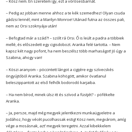
– Kösz nem. Én szeretem így, ezt a vörösesbarnát.
– Pedig az jobban menne ahhoz a te kék szemedhez! Olyan csuda
gádzsi lennél, mint a Marilyn Monroe! Utánad futna az összes pali,
nem az Orsi szoknyája után!
– Befogtad már a szád?! – szólt rá Orsi. Ő is leült a padra a többiek
mellé, és előszedett egy cigisdobozt. Aranka felé tartotta. – Nem
kapsz két nagy pofont, ha nem beszélsz több marhaságot! Jó úgy a
Szabina, ahogy van!
– Köszi aranyom – pöccintett lángot a cigijére egy szívecskés
öngyújtóból Aranka. Szabina köhögött, amikor óvatlanul
beleszippantott az első felhők bodorodó karjaiba.
– Ha nem bírod, minek ülsz itt és szívod a füstjét? – pöfékelte
Aranka.
– Ja, persze, majd még megyek jelentkezni munkaügyeletre a
Jodához, hogy vécét pucolhassak estig! Kösz nem, megvárom, amíg
vége a mosásnak, azt’ megyek teregetni. Azzal kibekkelem