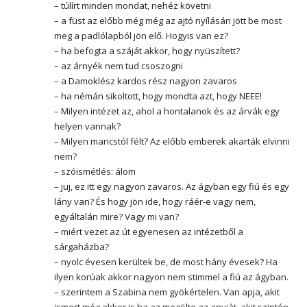
– túlírt minden mondat, nehéz követni
– a füst az előbb még még az ajtó nyílásán jött be most
meg a padlólapból jön elő. Hogyis van ez?
– ha befogta a száját akkor, hogy nyüszített?
– az árnyék nem tud csoszogni
– a Damoklész kardos rész nagyon zavaros
– ha némán sikoltott, hogy mondta azt, hogy NEEE!
– Milyen intézet az, ahol a hontalanok és az árvák egy
helyen vannak?
– Milyen mancstól félt? Az előbb emberek akarták elvinni
nem?
– szóismétlés: álom
– juj, ez itt egy nagyon zavaros. Az ágyban egy fiú és egy
lány van? És hogy jön ide, hogy ráér-e vagy nem,
egyáltalán mire? Vagy mi van?
– miért vezet az út egyenesen az intézetből a
sárgaházba?
– nyolc évesen kerültek be, de most hány évesek? Ha
ilyen korúak akkor nagyon nem stimmel a fiú az ágyban.
– szerintem a Szabina nem gyökértelen. Van apja, akit
ismert még akkor is ha az megölte az anyját, akit szintén