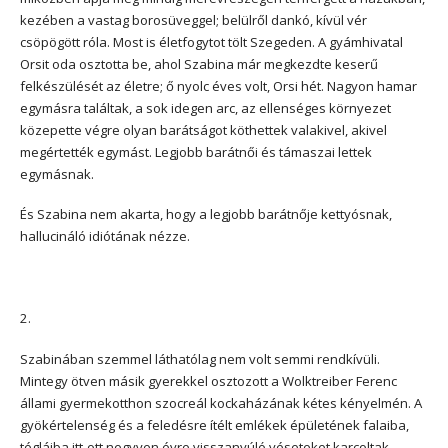
kezében a vastag borosüveggel; belülről dankó, kívül vér
csöpögött róla. Most is életfogytot tölt Szegeden. A gyámhivatal
Orsit oda osztotta be, ahol Szabina már megkezdte keserű
felkészülését az életre; ő nyolc éves volt, Orsi hét. Nagyon hamar
egymásra találtak, a sok idegen arc, az ellenséges környezet
közepette végre olyan barátságot köthettek valakivel, akivel
megértették egymást. Legjobb barátnői és támaszai lettek
egymásnak.
És Szabina nem akarta, hogy a legjobb barátnője kettyósnak,
hallucináló idiótának nézze.
2.
Szabinában szemmel láthatólag nem volt semmi rendkívüli.
Mintegy ötven másik gyerekkel osztozott a Wolktreiber Ferenc
állami gyermekotthon szocreál kockaházának kétes kényelmén. A
gyökértelenség és a feledésre ítélt emlékek épületének falaiba,
tégláiba itt-ott negyven évre visszanyúló véseteket karcoltak,