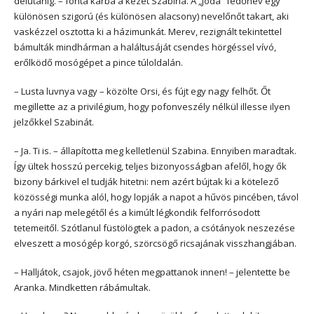
délutánig. – fonta karba a kezét Szabina. A „Joda” fedőnév egy
különösen szigorú (és különösen alacsony) nevelőnőt takart, aki
vaskézzel osztotta ki a házimunkát. Merev, rezignált tekintettel
bámulták mindhárman a haláltusáját csendes hörgéssel vívó,
erőlködő mosógépet a pince túloldalán.
– Lusta luvnya vagy – közölte Orsi, és fújt egy nagy felhőt. Őt
megillette az a privilégium, hogy pofonveszély nélkül illesse ilyen
jelzőkkel Szabinát.
– Ja. Ti is. – állapította meg kelletlenül Szabina. Ennyiben maradtak.
Így ültek hosszú percekig, teljes bizonyosságban afelől, hogy ők
bizony bárkivel el tudják hitetni: nem azért bújtak ki a kötelező
közösségi munka alól, hogy lopják a napot a hűvös pincében, távol
a nyári nap melegétől és a kimúlt légkondik felforrósodott
tetemeitől. Szótlanul füstölögtek a padon, a csótányok neszezése
elveszett a mosógép korgó, szörcsögő ricsajának visszhangjában.
– Halljátok, csajok, jövő héten megpattanok innen! – jelentette be
Aranka. Mindketten rábámultak.