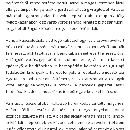
bejárat felőli része sötétbe borult, mivel a magas kerítésen kívül
álló gázlámpák fénye csak a gárdisták állásáig világított el. Az autó
már csak egy bizonytalan folt volt a lépcső aljában, csupán a félig
nyitott kazánajtón kiszivárgó vörös fényből lehetett biztosan tudni,
hogy hol áll. Engur kiköpött, ahogy a kocsi felé indult.
Hens a kapcsolótábla alatt lógó kabátból egy rövid csövű revolvert
húzott elő, aztán kezét a háta mögé rejtette. A kaput védő katonák
felé nézett, akik tátott szájjal bámulták az eget, ezért felnézett ő is.
A lángoló vadászgép pörögve zuhant lefelé, ám nem látszott
ejtőernyő a holdfényben. A becsapódást követően az Égi Hajó
fedélzetén kihunytak a keresőfények, a fedélzetet emésztő tűz
egy utolsó lobbot vetett. A kémények szikrát szórtak a csillagok
közé, ahogy felpörögtek a rotorok. A páncélos gépezet lassú
fordulóba kezdett, a hosszúkás testből egyre kevesebb látszott.
Az inast a lépcső aljából hallatszó káromkodás térítette magához.
A fiatal férfi a testőr után nézett. Csak egy árnyékot látott a
gőzkocsi sziluettje mellett. A bicegés álcáját lerázta magáról, ahogy
nekilódult a lépcsőnek, és közben célra emelte a revolvert. Három
lépés választotta el Engurtól, aki mozdulatlanná dermedt a kakas