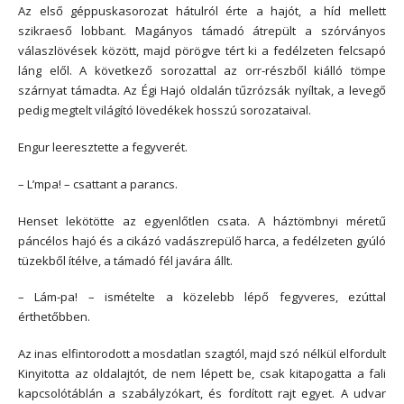
Az első géppuskasorozat hátulról érte a hajót, a híd mellett
szikraeső lobbant. Magányos támadó átrepült a szórványos
válaszlövések között, majd pörögve tért ki a fedélzeten felcsapó
láng elől. A következő sorozattal az orr-részből kiálló tömpe
szárnyat támadta. Az Égi Hajó oldalán tűzrózsák nyíltak, a levegő
pedig megtelt világító lövedékek hosszú sorozataival.
Engur leeresztette a fegyverét.
– L’mpa! – csattant a parancs.
Henset lekötötte az egyenlőtlen csata. A háztömbnyi méretű
páncélos hajó és a cikázó vadászrepülő harca, a fedélzeten gyúló
tüzekből ítélve, a támadó fél javára állt.
– Lám-pa! – ismételte a közelebb lépő fegyveres, ezúttal
érthetőbben.
Az inas elfintorodott a mosdatlan szagtól, majd szó nélkül elfordult
Kinyitotta az oldalajtót, de nem lépett be, csak kitapogatta a fali
kapcsolótáblán a szabályzókart, és fordított rajt egyet. A udvar