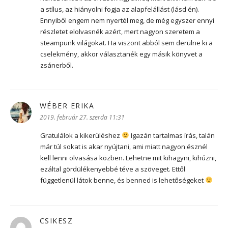
a stílus, az hiányolni fogja az alapfelállást (lásd én).
Ennyiből engem nem nyertél meg, de még egyszer ennyi
részletet elolvasnék azért, mert nagyon szeretem a
steampunk világokat. Ha viszont abból sem derülne ki a
cselekmény, akkor választanék egy másik könyvet a
zsánerből.
WÉBER ERIKA
szerint:
2019. február 27. szerda 11:31
Gratulálok a kikerüléshez
Igazán tartalmas írás, talán
már túl sokat is akar nyújtani, ami miatt nagyon észnél
kell lenni olvasása közben. Lehetne mit kihagyni, kihúzni,
ezáltal gördülékenyebbé téve a szöveget. Ettől
függetlenül látok benne, és benned is lehetőségeket
CSIKESZ
szerint: