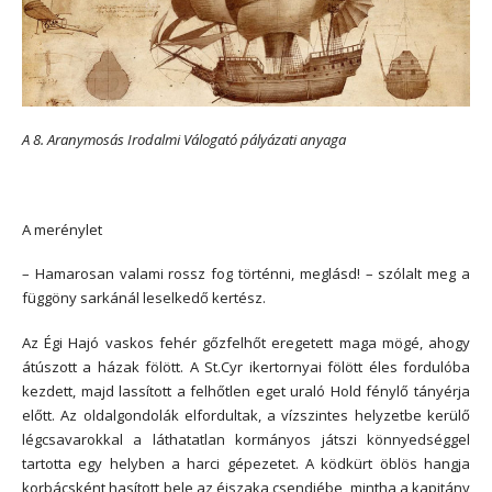
A 8. Aranymosás Irodalmi Válogató pályázati anyaga
*
A merénylet
– Hamarosan valami rossz fog történni, meglásd! – szólalt meg a
függöny sarkánál leselkedő kertész.
Az Égi Hajó vaskos fehér gőzfelhőt eregetett maga mögé, ahogy
átúszott a házak fölött. A St.Cyr ikertornyai fölött éles fordulóba
kezdett, majd lassított a felhőtlen eget uraló Hold fénylő tányérja
előtt. Az oldalgondolák elfordultak, a vízszintes helyzetbe kerülő
légcsavarokkal a láthatatlan kormányos játszi könnyedséggel
tartotta egy helyben a harci gépezetet. A ködkürt öblös hangja
korbácsként hasított bele az éjszaka csendjébe, mintha a kapitány