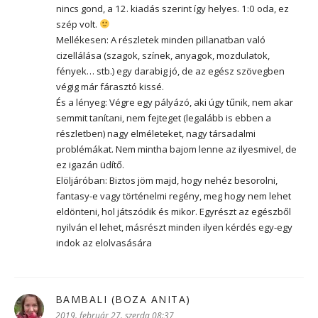
nincs gond, a 12. kiadás szerint így helyes. 1:0 oda, ez
szép volt.
Mellékesen: A részletek minden pillanatban való
cizellálása (szagok, színek, anyagok, mozdulatok,
fények… stb.) egy darabig jó, de az egész szövegben
végig már fárasztó kissé.
És a lényeg: Végre egy pályázó, aki úgy tűnik, nem akar
semmit tanítani, nem fejteget (legalább is ebben a
részletben) nagy elméleteket, nagy társadalmi
problémákat. Nem mintha bajom lenne az ilyesmivel, de
ez igazán üdítő.
Elöljáróban: Biztos jöm majd, hogy nehéz besorolni,
fantasy-e vagy történelmi regény, meg hogy nem lehet
eldönteni, hol játszódik és mikor. Egyrészt az egészből
nyilván el lehet, másrészt minden ilyen kérdés egy-egy
indok az elolvasására
BAMBALI (BOZA ANITA)
szerint:
2019. február 27. szerda 08:37