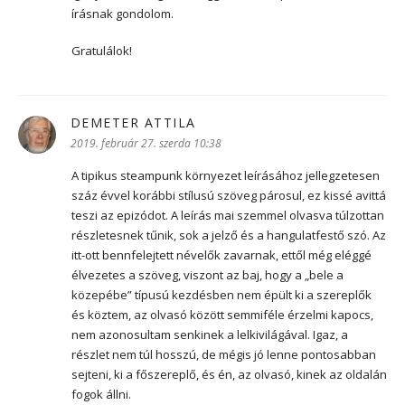
írásnak gondolom.
Gratulálok!
DEMETER ATTILA
szerint:
2019. február 27. szerda 10:38
A tipikus steampunk környezet leírásához jellegzetesen
száz évvel korábbi stílusú szöveg párosul, ez kissé avittá
teszi az epizódot. A leírás mai szemmel olvasva túlzottan
részletesnek tűnik, sok a jelző és a hangulatfestő szó. Az
itt-ott bennfelejtett névelők zavarnak, ettől még eléggé
élvezetes a szöveg, viszont az baj, hogy a „bele a
közepébe” típusú kezdésben nem épült ki a szereplők
és köztem, az olvasó között semmiféle érzelmi kapocs,
nem azonosultam senkinek a lelkivilágával. Igaz, a
részlet nem túl hosszú, de mégis jó lenne pontosabban
sejteni, ki a főszereplő, és én, az olvasó, kinek az oldalán
fogok állni.