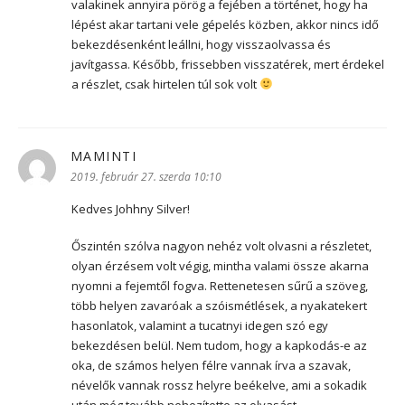
valakinek annyira pörög a fejében a történet, hogy ha
lépést akar tartani vele gépelés közben, akkor nincs idő
bekezdésenként leállni, hogy visszaolvassa és
javítgassa. Később, frissebben visszatérek, mert érdekel
a részlet, csak hirtelen túl sok volt
MAMINTI
szerint:
2019. február 27. szerda 10:10
Kedves Johhny Silver!
Őszintén szólva nagyon nehéz volt olvasni a részletet,
olyan érzésem volt végig, mintha valami össze akarna
nyomni a fejemtől fogva. Rettenetesen sűrű a szöveg,
több helyen zavaróak a szóismétlések, a nyakatekert
hasonlatok, valamint a tucatnyi idegen szó egy
bekezdésen belül. Nem tudom, hogy a kapkodás-e az
oka, de számos helyen félre vannak írva a szavak,
névelők vannak rossz helyre beékelve, ami a sokadik
után még tovább nehezítette az olvasást.