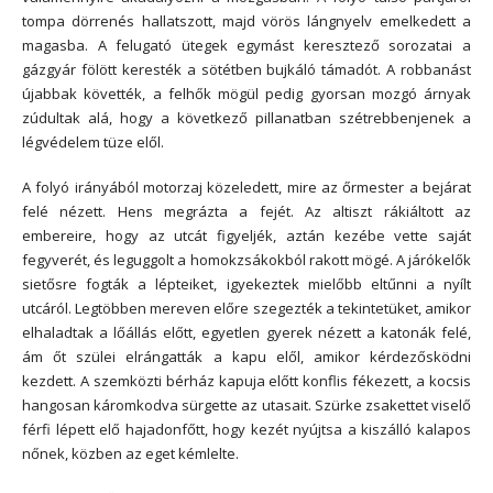
tompa dörrenés hallatszott, majd vörös lángnyelv emelkedett a
magasba. A felugató ütegek egymást keresztező sorozatai a
gázgyár fölött keresték a sötétben bujkáló támadót. A robbanást
újabbak követték, a felhők mögül pedig gyorsan mozgó árnyak
zúdultak alá, hogy a következő pillanatban szétrebbenjenek a
légvédelem tüze elől.
A folyó irányából motorzaj közeledett, mire az őrmester a bejárat
felé nézett. Hens megrázta a fejét. Az altiszt rákiáltott az
embereire, hogy az utcát figyeljék, aztán kezébe vette saját
fegyverét, és leguggolt a homokzsákokból rakott mögé. A járókelők
sietősre fogták a lépteiket, igyekeztek mielőbb eltűnni a nyílt
utcáról. Legtöbben mereven előre szegezték a tekintetüket, amikor
elhaladtak a lőállás előtt, egyetlen gyerek nézett a katonák felé,
ám őt szülei elrángatták a kapu elől, amikor kérdezősködni
kezdett. A szemközti bérház kapuja előtt konflis fékezett, a kocsis
hangosan káromkodva sürgette az utasait. Szürke zsakettet viselő
férfi lépett elő hajadonfőtt, hogy kezét nyújtsa a kiszálló kalapos
nőnek, közben az eget kémlelte.