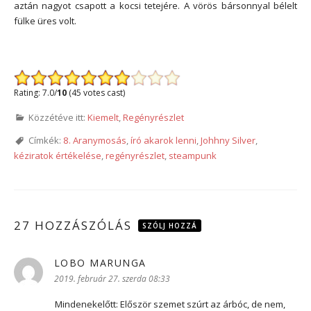
aztán nagyot csapott a kocsi tetejére. A vörös bársonnyal bélelt
fülke üres volt.
*
Rating: 7.0/
10
(45 votes cast)
Közzétéve itt:
Kiemelt
,
Regényrészlet
Címkék:
8. Aranymosás
,
író akarok lenni
,
Johhny Silver
,
kéziratok értékelése
,
regényrészlet
,
steampunk
27 HOZZÁSZÓLÁS
SZÓLJ HOZZÁ
LOBO MARUNGA
szerint:
2019. február 27. szerda 08:33
Mindenekelőtt: Először szemet szúrt az árbóc, de nem,