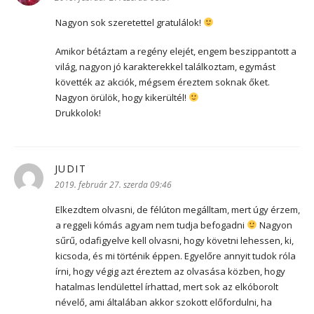
Nagyon sok szeretettel gratulálok!
Amikor bétáztam a regény elejét, engem beszippantott a
világ, nagyon jó karakterekkel találkoztam, egymást
követték az akciók, mégsem éreztem soknak őket.
Nagyon örülök, hogy kikerültél!
Drukkolok!
JUDIT
szerint:
2019. február 27. szerda 09:46
Elkezdtem olvasni, de félúton megálltam, mert úgy érzem,
a reggeli kómás agyam nem tudja befogadni
Nagyon
sűrű, odafigyelve kell olvasni, hogy követni lehessen, ki,
kicsoda, és mi történik éppen. Egyelőre annyit tudok róla
írni, hogy végig azt éreztem az olvasása közben, hogy
hatalmas lendülettel írhattad, mert sok az elkóborolt
névelő, ami általában akkor szokott előfordulni, ha