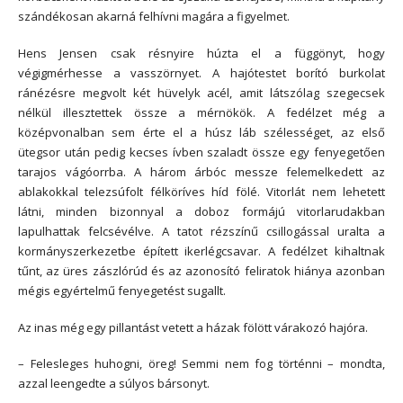
szándékosan akarná felhívni magára a figyelmet.
Hens Jensen csak résnyire húzta el a függönyt, hogy
végigmérhesse a vasszörnyet. A hajótestet borító burkolat
ránézésre megvolt két hüvelyk acél, amit látszólag szegecsek
nélkül illesztettek össze a mérnökök. A fedélzet még a
középvonalban sem érte el a húsz láb szélességet, az első
ütegsor után pedig kecses ívben szaladt össze egy fenyegetően
tarajos vágóorrba. A három árbóc messze felemelkedett az
ablakokkal telezsúfolt félköríves híd fölé. Vitorlát nem lehetett
látni, minden bizonnyal a doboz formájú vitorlarudakban
lapulhattak felcsévélve. A tatot rézszínű csillogással uralta a
kormányszerkezetbe épített ikerlégcsavar. A fedélzet kihaltnak
tűnt, az üres zászlórúd és az azonosító feliratok hiánya azonban
mégis egyértelmű fenyegetést sugallt.
Az inas még egy pillantást vetett a házak fölött várakozó hajóra.
– Felesleges huhogni, öreg! Semmi nem fog történni – mondta,
azzal leengedte a súlyos bársonyt.