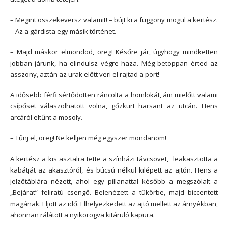
– Megint összekeversz valamit! – bújt ki a függöny mögül a kertész.
– Az a gárdista egy másik történet.
– Majd máskor elmondod, öreg! Későre jár, úgyhogy mindketten
jobban járunk, ha elindulsz végre haza. Még betoppan érted az
asszony, aztán az urak előtt veri el rajtad a port!
A idősebb férfi sértődötten ráncolta a homlokát, ám mielőtt valami
csípőset válaszolhatott volna, gőzkürt harsant az utcán. Hens
arcáról eltűnt a mosoly.
– Tűnj el, öreg! Ne kelljen még egyszer mondanom!
A kertész a kis asztalra tette a színházi távcsövet, leakasztotta a
kabátját az akasztóról, és búcsú nélkül kilépett az ajtón. Hens a
jelzőtáblára nézett, ahol egy pillanattal később a megszólalt a
„Bejárat” feliratú csengő. Belenézett a tükörbe, majd biccentett
magának. Eljött az idő. Elhelyezkedett az ajtó mellett az árnyékban,
ahonnan rálátott a nyikorogva kitáruló kapura.