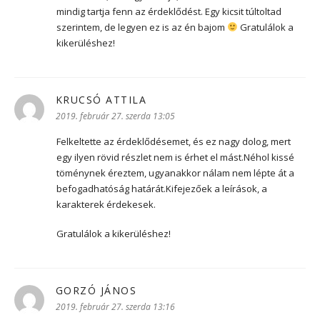
mindig tartja fenn az érdeklődést. Egy kicsit túltoltad
szerintem, de legyen ez is az én bajom
Gratulálok a
kikerüléshez!
KRUCSÓ ATTILA
szerint:
2019. február 27. szerda 13:05
Felkeltette az érdeklődésemet, és ez nagy dolog, mert
egy ilyen rövid részlet nem is érhet el mást.Néhol kissé
töménynek éreztem, ugyanakkor nálam nem lépte át a
befogadhatóság határát.Kifejezőek a leírások, a
karakterek érdekesek.
Gratulálok a kikerüléshez!
GORZÓ JÁNOS
szerint:
2019. február 27. szerda 13:16