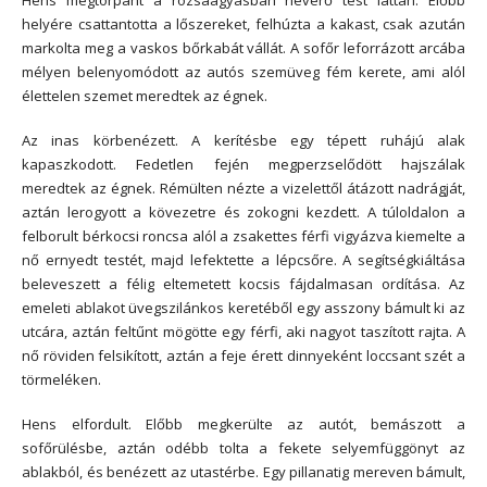
Hens megtorpant a rózsaágyásban heverő test láttán. Előbb
helyére csattantotta a lőszereket, felhúzta a kakast, csak azután
markolta meg a vaskos bőrkabát vállát. A sofőr leforrázott arcába
mélyen belenyomódott az autós szemüveg fém kerete, ami alól
élettelen szemet meredtek az égnek.
Az inas körbenézett. A kerítésbe egy tépett ruhájú alak
kapaszkodott. Fedetlen fején megperzselődött hajszálak
meredtek az égnek. Rémülten nézte a vizelettől átázott nadrágját,
aztán lerogyott a kövezetre és zokogni kezdett. A túloldalon a
felborult bérkocsi roncsa alól a zsakettes férfi vigyázva kiemelte a
nő ernyedt testét, majd lefektette a lépcsőre. A segítségkiáltása
beleveszett a félig eltemetett kocsis fájdalmasan ordítása. Az
emeleti ablakot üvegszilánkos keretéből egy asszony bámult ki az
utcára, aztán feltűnt mögötte egy férfi, aki nagyot taszított rajta. A
nő röviden felsikított, aztán a feje érett dinnyeként loccsant szét a
törmeléken.
Hens elfordult. Előbb megkerülte az autót, bemászott a
sofőrülésbe, aztán odébb tolta a fekete selyemfüggönyt az
ablakból, és benézett az utastérbe. Egy pillanatig mereven bámult,