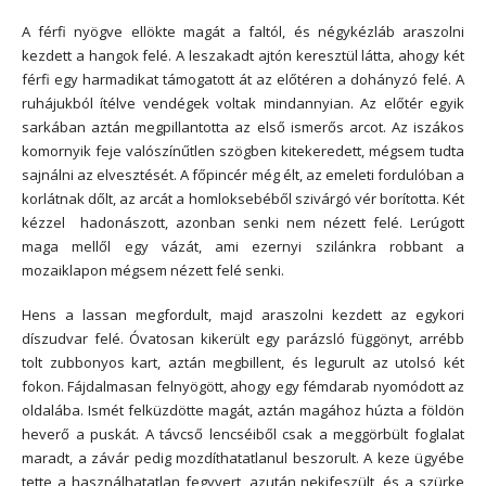
A férfi nyögve ellökte magát a faltól, és négykézláb araszolni
kezdett a hangok felé. A leszakadt ajtón keresztül látta, ahogy két
férfi egy harmadikat támogatott át az előtéren a dohányzó felé. A
ruhájukból ítélve vendégek voltak mindannyian. Az előtér egyik
sarkában aztán megpillantotta az első ismerős arcot. Az iszákos
komornyik feje valószínűtlen szögben kitekeredett, mégsem tudta
sajnálni az elvesztését. A főpincér még élt, az emeleti fordulóban a
korlátnak dőlt, az arcát a homloksebéből szivárgó vér borította. Két
kézzel hadonászott, azonban senki nem nézett felé. Lerúgott
maga mellől egy vázát, ami ezernyi szilánkra robbant a
mozaiklapon mégsem nézett felé senki.
Hens a lassan megfordult, majd araszolni kezdett az egykori
díszudvar felé. Óvatosan kikerült egy parázsló függönyt, arrébb
tolt zubbonyos kart, aztán megbillent, és legurult az utolsó két
fokon. Fájdalmasan felnyögött, ahogy egy fémdarab nyomódott az
oldalába. Ismét felküzdötte magát, aztán magához húzta a földön
heverő a puskát. A távcső lencséiből csak a meggörbült foglalat
maradt, a závár pedig mozdíthatatlanul beszorult. A keze ügyébe
tette a használhatatlan fegyvert, azután nekifeszült, és a szürke