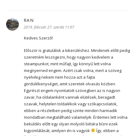
RAN
szerint:
2019. február 27. szerda 11:07
Kedves Szerző!
Először is gratulálok a kikerüléshez. Mindenek előtt pedig
szeretném leszögezni, hogy nagyon kedvelem a
steampunkot, mint műfajt, így könnyű lett volna
megnyerned engem. Azért csak volna, mert a szöveg
nyelvileg nekem nem hozza azt a fajta
gördülékenységet, amit szeretek olvasás közben.
Egyrészt engem nyomtatott szövegben az is nagyon
zavar, ha oldalanként vannak elütések, beragadt
szavak, helytelen toldalékok vagy szókapcsolatok,
ebben a részletben pedig szinte minden harmadik
mondatban megtalálható valamelyik. Érdemes lett volna
beküldés előtt egy olyan molyoló bétára bízni ezek
kigyomlálását, amilyen én is vagyok
Így, ebben a