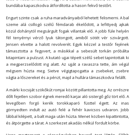
bundába kapaszkodva átfordította a hason fekvő testőrt.
Engurt szinte csak a ruha maradványaiból lehetett felismerni. A bal
szeme alá csillogó szélű fémdarab ékelődött, a lefittyedj ajkak
közül dohánytól megsárgult fogak villantak elő. A jobb füle helyén
fél tenyérnyi vérző lyuk tátongott, amiből sötét vér szivárgott.
Jensen elvette a halott revolverét. Egyik kézzel a testőr fejének
támasztotta a fegyvert, a másikkal a sebesült torkán próbálta
kitapintani a pulzust. A kutató ujjai tépett szélű sebet tapintottak ki
a megperzselődött ing alatt. Az ujját a ravaszra tette, ám végül
mégsem húzta meg. Sietve végigtapogatta a zsebeket, zsebre
vágta a lőszereket és a pénzt, majd a hullára támaszkodva felállt.
A márki kocsiját szökőkút romjai között pillantotta meg. Az orrészre
dőlt fejetlen szobor égnek meredő karjai aló sistergő gőz tört elő. A
levegőben forgó kerék torokkaparó füsttel égett. Az inas
görnyedten indult az autó felé a fehér kavicsos udvaron. Jobb
lábbal kilépett, a balt maga után húzta. Menet közben kipattintotta,
és átpörgette a tárat. A szerkezet akadás nélkül fordult körbe.