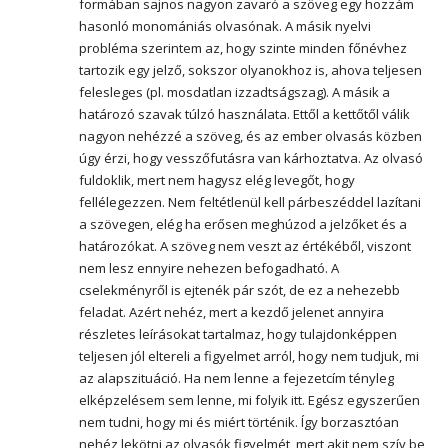
formában sajnos nagyon zavaró a szöveg egy hozzám
hasonló monomániás olvasónak. A másik nyelvi
probléma szerintem az, hogy szinte minden főnévhez
tartozik egy jelző, sokszor olyanokhoz is, ahova teljesen
felesleges (pl. mosdatlan izzadtságszag). A másik a
határozó szavak túlzó használata. Ettől a kettőtől válik
nagyon nehézzé a szöveg, és az ember olvasás közben
úgy érzi, hogy vesszőfutásra van kárhoztatva. Az olvasó
fuldoklik, mert nem hagysz elég levegőt, hogy
fellélegezzen. Nem feltétlenül kell párbeszéddel lazítani
a szövegen, elég ha erősen meghúzod a jelzőket és a
határozókat. A szöveg nem veszt az értékéből, viszont
nem lesz ennyire nehezen befogadható. A
cselekményről is ejtenék pár szót, de ez a nehezebb
feladat. Azért nehéz, mert a kezdő jelenet annyira
részletes leírásokat tartalmaz, hogy tulajdonképpen
teljesen jól eltereli a figyelmet arról, hogy nem tudjuk, mi
az alapszituáció. Ha nem lenne a fejezetcím tényleg
elképzelésem sem lenne, mi folyik itt. Egész egyszerűen
nem tudni, hogy mi és miért történik. Így borzasztóan
nehéz lekötni az olvasók figyelmét, mert akit nem szív be