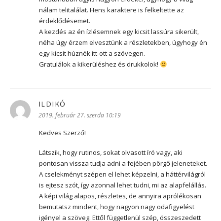
nálam telitalálat. Hens karaktere is felkeltette az
érdeklődésemet.
A kezdés az én ízlésemnek egy kicsit lassúra sikerült,
néha úgy érzem elvesztünk a részletekben, úgyhogy én
egy kicsit húznék itt-ott a szövegen.
Gratulálok a kikerüléshez és drukkolok!
ILDIKÓ
szerint:
2019. február 27. szerda 10:19
Kedves Szerző!
Látszik, hogy rutinos, sokat olvasott író vagy, aki
pontosan vissza tudja adni a fejében pörgő jeleneteket.
A cselekményt szépen el lehet képzelni, a háttérvilágról
is ejtesz szót, így azonnal lehet tudni, mi az alapfelállás.
A képi világ alapos, részletes, de annyira aprólékosan
bemutatsz mindent, hogy nagyon nagy odafigyelést
igényel a szöveg. Ettől függetlenül szép, összeszedett