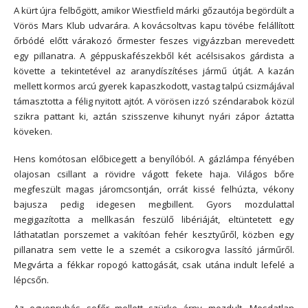
A kürt újra felbőgött, amikor Wiestfield márki gőzautója begördült a
Vörös Mars Klub udvarára. A kovácsoltvas kapu tövébe felállított
őrbódé előtt várakozó őrmester feszes vigyázzban merevedett
egy pillanatra. A géppuskafészekből két acélsisakos gárdista a
követte a tekintetével az aranydíszítéses jármű útját. A kazán
mellett kormos arcú gyerek kapaszkodott, vastag talpú csizmájával
támasztotta a félig nyitott ajtót. A vörösen izzó széndarabok közül
szikra pattant ki, aztán szisszenve kihunyt nyári zápor áztatta
köveken.
Hens komótosan előbicegett a benyílóból. A gázlámpa fényében
olajosan csillant a rövidre vágott fekete haja. Világos bőre
megfeszült magas járomcsontján, orrát kissé felhúzta, vékony
bajusza pedig idegesen megbillent. Gyors mozdulattal
megigazította a mellkasán feszülő libériáját, eltüntetett egy
láthatatlan porszemet a vakítóan fehér kesztyűről, közben egy
pillanatra sem vette le a szemét a csikorogva lassító járműről.
Megvárta a fékkar ropogó kattogását, csak utána indult lefelé a
lépcsőn.