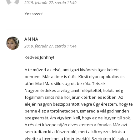
2019. február 27. szerda 11:40
Yessssss!
ANNA
szerint:
2019. február 27. szerda 11:44
Kedves Johhny!
A te műved az első, ami igazi kíváncsiságot keltett
bennem. Már a címe is ütős. Kicsit olyan apokalipszis
utáni Mad Max stílus ugrott be róla. Tetszik.
Nagyon érdekes a világ, amit felépítettél, holott még
fogalmam sincs róla hol járunk térben és időben. Az
elején nagyon beszippantott, végre úgy éreztem, hogy te
benne élsz a történetedben, ismered a világod minden
szegmensét. Ám vigyázni kell, hogy ez ne legyen túl sok.
A részlet közepe táján elvesztettem a fonalat. Már azt
sem tudtam ki a főszereplő, mert a környezet leírása
elvette a figyelmet a történésektől. Szerintem túl sok a