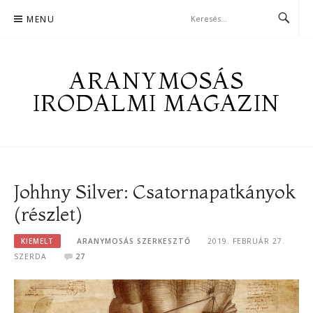
Skip
MENU
to
content
ARANYMOSÁS
IRODALMI MAGAZIN
Johhny Silver: Csatornapatkányok
(részlet)
KIEMELT
ARANYMOSÁS SZERKESZTŐ
2019. FEBRUÁR 27.
SZERDA
27