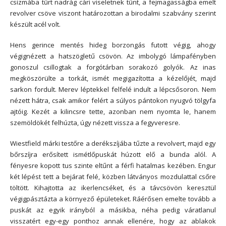
csizmába tűrt nadrág cári viseletnek tűnt, a fejmagasságba emelt
revolver csöve viszont határozottan a birodalmi szabvány szerint
készült acél volt.
Hens gerince mentés hideg borzongás futott végig, ahogy
végignézett a hatszögletű csövön. Az imbolygó lámpafényben
gonoszul csillogtak a forgótárban sorakozó golyók. Az inas
megköszörülte a torkát, ismét megigazította a kézelőjét, majd
sarkon fordult. Merev léptekkel felfelé indult a lépcsősoron. Nem
nézett hátra, csak amikor felért a súlyos pántokon nyugvó tölgyfa
ajtóig. Kezét a kilincsre tette, azonban nem nyomta le, hanem
szemöldökét felhúzta, úgy nézett vissza a fegyveresre.
Wiestfield márki testőre a derékszíjába tűzte a revolvert, majd egy
bőrszíjra erősített ismétlőpuskát húzott elő a bunda alól. A
fényesre kopott tus szinte eltűnt a férfi hatalmas kezében. Engur
két lépést tett a bejárat felé, közben látványos mozdulattal csőre
töltött. Kihajtotta az ikerlencséket, és a távcsövön keresztül
végigpásztázta a környező épületeket. Ráérősen emelte tovább a
puskát az egyik irányból a másikba, néha pedig váratlanul
visszatért egy-egy ponthoz annak ellenére, hogy az ablakok