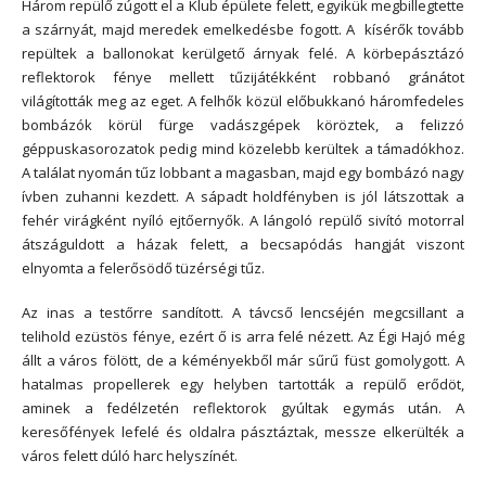
Három repülő zúgott el a Klub épülete felett, egyikük megbillegtette
a szárnyát, majd meredek emelkedésbe fogott. A kísérők tovább
repültek a ballonokat kerülgető árnyak felé. A körbepásztázó
reflektorok fénye mellett tűzijátékként robbanó gránátot
világították meg az eget. A felhők közül előbukkanó háromfedeles
bombázók körül fürge vadászgépek köröztek, a felizzó
géppuskasorozatok pedig mind közelebb kerültek a támadókhoz.
A találat nyomán tűz lobbant a magasban, majd egy bombázó nagy
ívben zuhanni kezdett. A sápadt holdfényben is jól látszottak a
fehér virágként nyíló ejtőernyők. A lángoló repülő sivító motorral
átszáguldott a házak felett, a becsapódás hangját viszont
elnyomta a felerősödő tüzérségi tűz.
Az inas a testőrre sandított. A távcső lencséjén megcsillant a
telihold ezüstös fénye, ezért ő is arra felé nézett. Az Égi Hajó még
állt a város fölött, de a kéményekből már sűrű füst gomolygott. A
hatalmas propellerek egy helyben tartották a repülő erődöt,
aminek a fedélzetén reflektorok gyúltak egymás után. A
keresőfények lefelé és oldalra pásztáztak, messze elkerülték a
város felett dúló harc helyszínét.