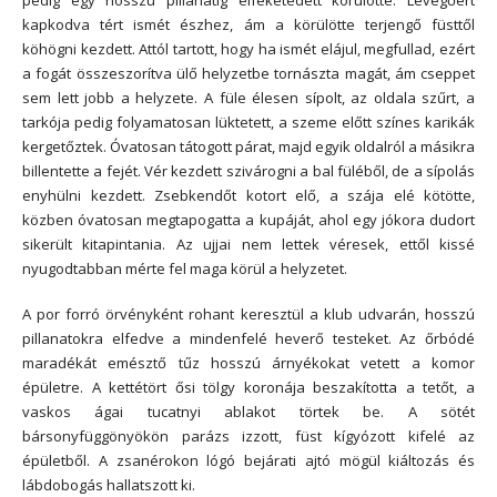
kapkodva tért ismét észhez, ám a körülötte terjengő füsttől
köhögni kezdett. Attól tartott, hogy ha ismét elájul, megfullad, ezért
a fogát összeszorítva ülő helyzetbe tornászta magát, ám cseppet
sem lett jobb a helyzete. A füle élesen sípolt, az oldala szűrt, a
tarkója pedig folyamatosan lüktetett, a szeme előtt színes karikák
kergetőztek. Óvatosan tátogott párat, majd egyik oldalról a másikra
billentette a fejét. Vér kezdett szivárogni a bal füléből, de a sípolás
enyhülni kezdett. Zsebkendőt kotort elő, a szája elé kötötte,
közben óvatosan megtapogatta a kupáját, ahol egy jókora dudort
sikerült kitapintania. Az ujjai nem lettek véresek, ettől kissé
nyugodtabban mérte fel maga körül a helyzetet.
A por forró örvényként rohant keresztül a klub udvarán, hosszú
pillanatokra elfedve a mindenfelé heverő testeket. Az őrbódé
maradékát emésztő tűz hosszú árnyékokat vetett a komor
épületre. A kettétört ősi tölgy koronája beszakította a tetőt, a
vaskos ágai tucatnyi ablakot törtek be. A sötét
bársonyfüggönyökön parázs izzott, füst kígyózott kifelé az
épületből. A zsanérokon lógó bejárati ajtó mögül kiáltozás és
lábdobogás hallatszott ki.