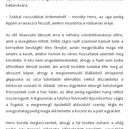
kattanására.
– Sokkal rosszabbat érdemelnél! – mondta Hens, az ujja pedig
éppen a ravaszra feszült, amikor elsodorta a robbanás ereje.
Az idő lelassulni látszott arra a néhány szívdobbanásnyi időre,
amit a levegőben töltött. Előbb tágra nyílt szemmel bámult bele a
környéket bevilágító éles fénybe, aztán megpróbálta maga elé
emelni a kezét, amikor homok és véres húscafatok jelentek meg
körülötte. A kéz nem engedelmeskedett, ahogy a fejét sem tudta
elfordítani. Bénult testtel, ám annál tisztább tudattal élte meg az
abszurd képet, ahogy a megsemmisülő lőállásból elröppenő
géppuska az utca túloldalán ellenállás nélkül átszakította a
bérkocsit vontató ló oldalát. Véres kígyóként tekergő belsőségek
fröccsentek szét a ház falán, az állat pedig egyetlen hang nélkül
összerogyott. A légnyomás a házhoz felvezető lépcsősorhoz vágta
a fogatot, a megremegő épületből alázúduló cserép, tégla és
üvegzuhatag pedig maga alá temette a kocsist és a párt egyaránt.
Hens bordái megreccsentek, ahogy a fal tövébe zuhant, a világ
pedig egy hosszú pillanatig elfeketedett körülötte. Levegőért