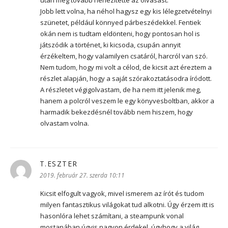
Jobb lett volna, ha néhol hagysz egy kis lélegzetvételnyi
szünetet, például könnyed párbeszédekkel. Fentiek
okán nem is tudtam eldönteni, hogy pontosan hol is
játszódik a történet, ki kicsoda, csupán annyit
érzékeltem, hogy valamilyen csatáról, harcról van szó.
Nem tudom, hogy mi volt a célod, de kicsit azt éreztem a
részlet alapján, hogy a saját szórakoztatásodra íródott.
A részletet végigolvastam, de ha nem itt jelenik meg,
hanem a polcról veszem le egy könyvesboltban, akkor a
harmadik bekezdésnél tovább nem hiszem, hogy
olvastam volna.
T.ESZTER
szerint:
2019. február 27. szerda 10:11
Kicsit elfogult vagyok, mivel ismerem az írót és tudom
milyen fantasztikus világokat tud alkotni. Úgy érzem itt is
hasonlóra lehet számítani, a steampunk vonal
mostanában úgyis nagyon érdekel, úgyhogy a világ