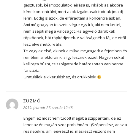
gesztusok, kézmozdulatok leírása is, inkább az akcióra
kéne koncentrálni, mert azok izgalmasak tudnak (majd)
lenni. Eddig is azok, de elfáradtam a koncentrálásban.
Ami még nagyon tetszett: végre egy író, aki nem kertel,
nem szépítí meg a valóságot. Ha agyvelő darabkák
röpködnek, hát röpködjenek. A valóság néha fáj, de ettől
lesz élvezhető, reális.
Te vagy az első, akinek a műve megragadt a fejemben és
remélem a lektoraink is így lesznek ezzel. Nagyon sokat
kell rajta húzni, csiszolgatni de határozottan van benne
fanzázia.
Gratulálok a kikerüléshez, és drukkolok!
ZUZMÓ
szerint:
2019. február 27. szerda 12:48
Engem ez most nem tudott magába szippantani, de ez
lehet az én magán szoc problémám :-)Szépen írsz, adsz a
részletekre, ami egyrészt jó, másrészt viszont nem