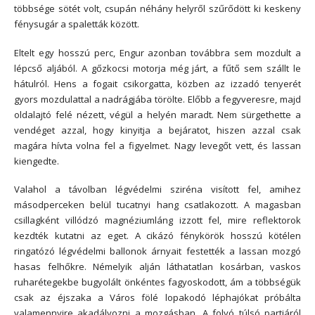
többsége sötét volt, csupán néhány helyről szűrődött ki keskeny
fénysugár a spaletták között.
Eltelt egy hosszú perc, Engur azonban továbbra sem mozdult a
lépcső aljából. A gőzkocsi motorja még járt, a fűtő sem szállt le
hátulról. Hens a fogait csikorgatta, közben az izzadó tenyerét
gyors mozdulattal a nadrágjába törölte. Előbb a fegyveresre, majd
oldalajtó felé nézett, végül a helyén maradt. Nem sürgethette a
vendéget azzal, hogy kinyitja a bejáratot, hiszen azzal csak
magára hívta volna fel a figyelmet. Nagy levegőt vett, és lassan
kiengedte.
Valahol a távolban légvédelmi sziréna visított fel, amihez
másodperceken belül tucatnyi hang csatlakozott. A magasban
csillagként villódzó magnéziumláng izzott fel, mire reflektorok
kezdték kutatni az eget. A cikázó fénykörök hosszú kötélen
ringatózó légvédelmi ballonok árnyait festették a lassan mozgó
hasas felhőkre. Némelyik alján láthatatlan kosárban, vaskos
ruharétegekbe bugyolált önkéntes fagyoskodott, ám a többségük
csak az éjszaka a Város fölé lopakodó léphajókat próbálta
valamennyire akadályozni a mozgásban. A folyó túlsó partjáról