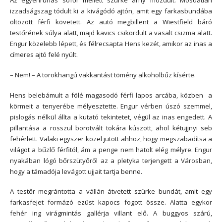
Az egyenruhás sofőr mellett szürke árny mozdult. Mosdatlan
izzadságszag tódult ki a kivágódó ajtón, amit egy farkasbundába
öltözött férfi követett. Az autó megbillent a Wiestfield báró
testőrének súlya alatt, majd kavics csikordult a vasalt csizma alatt.
Engur közelebb lépett, és félrecsapta Hens kezét, amikor az inas a
címeres ajtó felé nyúlt.
– Nem! – A torokhangú vakkantást tömény alkoholbűz kísérte.
Hens belebámult a fölé magasodó férfi lapos arcába, közben a
körmeit a tenyerébe mélyesztette. Engur vérben úszó szemmel,
pislogás nélkül állta a kutató tekintetet, végül az inas engedett. A
pillantása a rosszul borotvált tokára kúszott, ahol kétujjnyi seb
fehérlett. Valaki egyszer közel jutott ahhoz, hogy megszabadítsa a
világot a bűzlő férfitól, ám a penge nem hatolt elég mélyre. Engur
nyakában lógó bőrszütyőről az a pletyka terjengett a Városban,
hogy a támadója levágott ujjait tartja benne.
A testőr megrántotta a vállán átvetett szürke bundát, amit egy
farkasfejet formázó ezüst kapocs fogott össze. Alatta egykor
fehér ing virágmintás gallérja villant elő. A buggyos szárú,