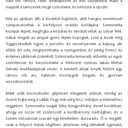
nála toll, ceruza, radír. Belelapozott az esti vázlatokba, majd a
mappát a tanszerek mögé csúsztatta, és behúzta a cipzárt.
Rita az ajtóban állt, a kicsikkel bajlódott, akik hangos nevetéssel
csimpaszkodtak a körfolyosó cirádás korlátjára. Szimonetta
közéjük lépett, megfogta a kezüket és elindult velük az udvar felé.
Hátuk mögött az anyjuk gyors léptei kopogtak. Lent a kicsik még
függeszkedtek egyet a porolón, és versenyeztek a kapuig, aki
előbb ért oda, megnyomhatta a nyitógombot, ez pedig fontos és
érdekes játéknak számított. Szimonetta lemaradt, elővette az egyik
szendvicset és becsúsztatta a földszinti nyolcas lakás Mohai
feliratú levélládájának résén. A kémlelő ablak kinyílt, feltűnt egy
ráncos női arc, hálásan mosolygott mögüle, és gyorsan
visszahúzódott.
Máté utált búcsúzkodni, gépiesen integetett utánuk, mindig az
óvónő fogta meg a vállát, hogy már elég lesz, induljon a többiekhez
reggelizni. Szimonetta magát látta tízegynéhány évvel korábban,
ahogy az öccse ott szobrozott a kordbársony nadrágban, és a
szívén irtózatosat csavart egy kíméletlen, durva kéz. Ő is megállt,
csak a folyosó másik végében, ahonnan még láthatták egymást,