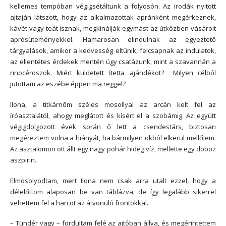
kellemes tempóban végigsétáltunk a folyosón. Az irodák nyitott
ajtaján látszott, hogy az alkalmazottak apránként megérkeznek,
kávét vagy teát isznak, megkínálják egymást az útközben vásárolt
aprósüteményekkel. Hamarosan elindulnak az egyeztető
tárgyalások, amikor a kedvesség eltűnik, felcsapnak az indulatok,
az ellentétes érdekek mentén úgy csatázunk, mint a szavannán a
rinocéroszok. Miért küldetett Betta ajándékot? Milyen célból
jutottam az eszébe éppen ma reggel?
Ilona, a titkárnőm széles mosollyal az arcán kelt fel az
íróasztalától, ahogy meglátott és kísért el a szobámig. Az együtt
végigdolgozott évek során ő lett a csendestárs, biztosan
megéreztem volna a hiányát, ha bármilyen okból elkerül mellőlem.
Az asztalomon ott állt egy nagy pohár hideg víz, mellette egy doboz
aszpirin.
Elmosolyodtam, mert Ilona nem csak arra utalt ezzel, hogy a
délelőttöm alaposan be van táblázva, de így legalább sikerrel
vehettem fel a harcot az átvonuló frontokkal.
– Tündér vagy – fordultam felé az ajtóban állva, és megérintettem