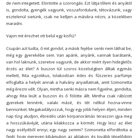
de nem integetett. Elöntötte a szorongás. Ezt látja tőlem és anyától
is, gondolta, gyengék vagyunk, visszafordulunk, tétovázunk, vagy
esztelenül sietünk, csak ne kelljen a másikra nézni, a közelében
maradni.
Vajon mit érezhet ott belül egy kisfiú?
Csupán azt tudta, ő mit gondol, a másik fejébe senki nem láthat be,
még egy gyerekébe sem. Van apánk, anyánk, vannak barátaink,
van hol laknunk, szeretve vagyunk, de akkor miért ilyen hideglelős
érzés az élet? A buszon túl szoros közelségben álltak egymás
mellett, Rita egzotikus, tolakodóan édes és fűszeres parfümje
elfoglalta a helyét annak a halvány anyaillatnak, amit Szimonetta
még érezni vélt. Olyan, mintha senki másra nem figyelne, gondolta,
ahogy Rita leült a buszon és ő fölötte állt. Mintha csak rábízott
gyerekek lennénk, valaki másé, és tét nélkül hozna-vinne
bennünket. Megakadályozzuk, hogy egy jobb helyen éljen, minden
nap tízig aludjon, ébredés után körpanorámás teraszon igya meg
a hosszúkávéját, utána kilakkozza a körmét. Hogy lesz az élet
nagy esélyéből ennyi, egy nagy semmi? Szimonetta elfordította a
fejét, hogy mereven kibámuljon az ablakon, és tovább tépelődjön