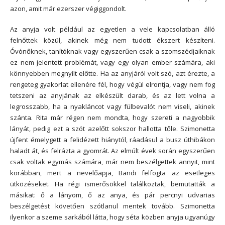
azon, amit már ezerszer végiggondolt.
Az anyja volt például az egyetlen a vele kapcsolatban álló
felnőttek közül, akinek még nem tudott ékszert készíteni.
Óvónőknek, tanítóknak vagy egyszerűen csak a szomszédjaiknak
ez nem jelentett problémát, vagy egy olyan ember számára, aki
könnyebben megnyílt előtte. Ha az anyjáról volt szó, azt érezte, a
rengeteg gyakorlat ellenére fél, hogy végül elrontja, vagy nem fog
tetszeni az anyjának az elkészült darab, és az lett volna a
legrosszabb, ha a nyakláncot vagy fülbevalót nem viseli, akinek
szánta. Rita már régen nem mondta, hogy szereti a nagyobbik
lányát, pedig ezt a szót azelőtt sokszor hallotta tőle. Szimonetta
újfent émelygett a felidézett hiánytól, ráadásul a busz úthibákon
haladt át, és felrázta a gyomrát. Az elmúlt évek során egyszerűen
csak voltak egymás számára, már nem beszélgettek annyit, mint
korábban, mert a nevelőapja, Bandi felfogta az esetleges
ütközéseket. Ha régi ismerősökkel találkoztak, bemutatták a
másikat: ő a lányom, ő az anya, és pár percnyi udvarias
beszélgetést követően szótlanul mentek tovább. Szimonetta
ilyenkor a szeme sarkából látta, hogy séta közben anyja ugyanúgy