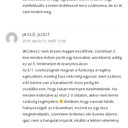
intellektuális szinten érdekessé teszi számomra, de ez itt
sem történt meg.
JASSÓ JUDIT
szerint:
2019. április 15. hétfő 12:08
@Csikesz: nem érzem magam kezdőnek, zsinórban 3.
éve minden évben jövök egy kézirattal, ami kikerül, eddig
ez az 5. történetem itt Aranymosáson.
Az E/1. szemszögnek megvan a funkciója a regény
egészében, esetleg fuss neki még egyszer, mert számos
infó benne van a karakterről. Azon pedig én
csodálkozom, hogy sokan mennyire türelmetlenek. Ha
minden kiderülne az első 2-3 oldalon, akkor nem lenne
szükség regényekre
Belátom, hogy vannak hibák,
hiányosságok az írásaimban, viszont ez egy laza
megmérettetés, szerintem érdemes ide évente eljönni,
igaz, nem a hangulat inspirál, inkább a lektori vélemény.