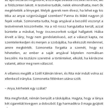
a földszinten lakott. A testvérei tudták, nekik elmondhatta, mert ők
megértették a lényeget. Melyik gyerek nem élvezi, ha lehet egy kis
titka az anyai szigorúsággal szemben? Panna és Máté nagyon jó
fejek voltak. Szimonetta tudta, hogy anyjával a beszélő viszonyt a
testvéreinek köszönhette. Ha a nő rossz hangulatba került, azzal
büntette a másikat, hogy összeszorított szájjal hallgatott. Hiába
érvelt a lány, hogy nem gondolatolvasó, azt a választ kapta, ne
szemtelenkedjen és menjen a szobájába, ha elkészült mindennel,
amire megkérték. Szimonetta forgatta a szemét, hogy ez
hihetetlen, az ember a saját anyjával képtelen normálisan
beszélni. Ha tisztázni szeretné a történteket, elküldi, ha kérdezne
valamit, akkor meg nem válaszol.
A villamos megállt a Széll Kálmán téren, és Rita már indult volna az
ellenkező irányba. Szimonetta félénken utána szólt.
– Anya, kérhetek egy szálat?
Rita megfordult, némán benyúlt a táskájába. Hagyta, hogy a lánya
két cigarettát kivegyen a dobozból. Egy harmadikra ő maga gyújtott