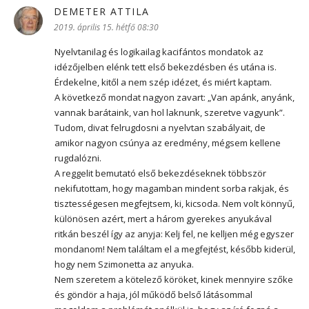
DEMETER ATTILA
szerint:
2019. április 15. hétfő 08:30
Nyelvtanilag és logikailag kacifántos mondatok az
idézőjelben elénk tett első bekezdésben és utána is.
Érdekelne, kitől a nem szép idézet, és miért kaptam.
A következő mondat nagyon zavart: „Van apánk, anyánk,
vannak barátaink, van hol laknunk, szeretve vagyunk”.
Tudom, divat felrugdosni a nyelvtan szabályait, de
amikor nagyon csúnya az eredmény, mégsem kellene
rugdalózni.
A reggelit bemutató első bekezdéseknek többször
nekifutottam, hogy magamban mindent sorba rakjak, és
tisztességesen megfejtsem, ki, kicsoda. Nem volt könnyű,
különösen azért, mert a három gyerekes anyukával
ritkán beszél így az anyja: Kelj fel, ne kelljen még egyszer
mondanom! Nem találtam el a megfejtést, később kiderül,
hogy nem Szimonetta az anyuka.
Nem szeretem a kötelező köröket, kinek mennyire szőke
és göndör a haja, jól működő belső látásommal