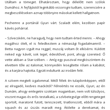
Utáltam a tömeget. Elhatároztam, hogy délelőtt nem szólok
Dumához. A fejfájástól leginkább vicsorogni tudtam, szerencsére a
megbeszéléseken aznap többnyire másokat kellett hallgatnom.
Pechemre a portánál Gyuri várt. Szaladt elém, kezében papír
kávés pohárral.
– Szívecském, ne haragudj, hogy nem tudtam érted menni. – Ahogy
magához ölelt, el is feledkeztem a némasági fogadalmamról. –
Betta nagyon izgult ma reggel, muszáj voltam őt elkísérni. Küldött
neked egy kávét, sok tejjel, édesítővel, pont, ahogy szereted. Ő
vette abban a Star-izében. – Amíg egy puszival megköszöntem és
elvettem tőle az italomat, könnyedén lesegítette rólam a kabátot,
és a karjára hajtotta. Együtt indultunk az irodám felé.
A szívem megtelt izgalommal. Mitől félek én tulajdonképpen, ettől
az elragadó, kedves mackótól? Félreértés ne essék, Gyuri, az én
Dumám, ahogy emlegetni szoktam magamban, nem volt túlsúlyos,
viszont magas és erős testalkatú, a szívbetegsége előtt rengeteget
sportolt, maratonit futott, teniszezett, triatlonozott, ebből mára a
squash és az úszás maradt meg. Átölelte a derekamat, és