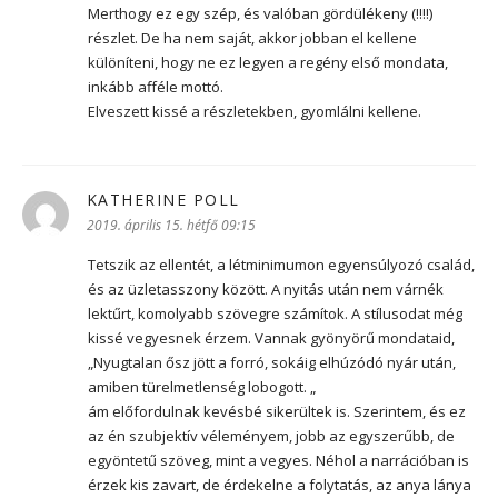
Merthogy ez egy szép, és valóban gördülékeny (!!!!)
részlet. De ha nem saját, akkor jobban el kellene
különíteni, hogy ne ez legyen a regény első mondata,
inkább afféle mottó.
Elveszett kissé a részletekben, gyomlálni kellene.
KATHERINE POLL
szerint:
2019. április 15. hétfő 09:15
Tetszik az ellentét, a létminimumon egyensúlyozó család,
és az üzletasszony között. A nyitás után nem várnék
lektűrt, komolyabb szövegre számítok. A stílusodat még
kissé vegyesnek érzem. Vannak gyönyörű mondataid,
„Nyugtalan ősz jött a forró, sokáig elhúzódó nyár után,
amiben türelmetlenség lobogott. „
ám előfordulnak kevésbé sikerültek is. Szerintem, és ez
az én szubjektív véleményem, jobb az egyszerűbb, de
egyöntetű szöveg, mint a vegyes. Néhol a narrációban is
érzek kis zavart, de érdekelne a folytatás, az anya lánya