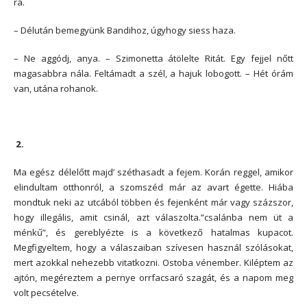
rá.
– Délután bemegyünk Bandihoz, úgyhogy siess haza.
– Ne aggódj, anya. – Szimonetta átölelte Ritát. Egy fejjel nőtt
magasabbra nála. Feltámadt a szél, a hajuk lobogott. – Hét órám
van, utána rohanok.
2.
Ma egész délelőtt majd’ széthasadt a fejem. Korán reggel, amikor
elindultam otthonról, a szomszéd már az avart égette. Hiába
mondtuk neki az utcából többen és fejenként már vagy százszor,
hogy illegális, amit csinál, azt válaszolta.”csalánba nem üt a
ménkű”, és gereblyézte is a következő hatalmas kupacot.
Megfigyeltem, hogy a válaszaiban szívesen használ szólásokat,
mert azokkal nehezebb vitatkozni. Ostoba vénember. Kiléptem az
ajtón, megéreztem a pernye orrfacsaró szagát, és a napom meg
volt pecsételve.