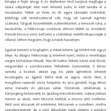
lehajtja a fejét, ahogy ő, és átellenben lévő karjával megfogja a
táska vállpántját. Már nem lehetett tudni, ki kitől tanulta el a
mozdulatot. Teltek az évek, és ők egyre távolabb sodródtak.
Máshogy vált természetessé vált, hogy ott vannak egymás
számára. Tárgyak közvetítették a jelenlétünket, a kimosott ruha, a
bevásárlás, a hétköznapi szokások, elhozni Mátét az óvodából,
Pannát kórusra vinni, befizetni a számlákat, mielőtt kikapcsolják a
villanyt, otthon megvárni, hogy a másik hazaérjen.
Egyikük bement a forgóajtón, a másik kiment, így történt már egy jó
ideje. Az átlagos hétköznap új értelmet nyert, mióta a nevelőapja
megint kórházban feküdt. Rita fél hatkor felkelt, kávét, teát főzött,
megcsinálta a szendvicseket, felkeltette Szimonettát, ő ébren
tartotta a kicsiket, akiket egy kis játék ígéretével lehetett
kicsalogatni az ágyból. Néha leült az ágyra, nézte őket, a
levegőben repkedő vörös fürtjeiket, és arra gondolt, hogy itthon
kéne maradni és játszani velük. Főznének, sétálnának, a
hányingerig hintáznánk és ájulásig mászókáznánk, sokkal jobban
menne az alvás, mert távozna belőlük a stressz ártó szelleme.
Attól nem alszanak jól esténként, fekszenek a csöndben, mintha
szenderegnének, de a sűrű átfordulás egyik oldalról a másikra