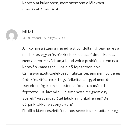
kapcsolat különösen, mert szeretem a lélektani
drámákat. Gratulálok.
MIMI
szerint:
2019. április 15. hétfő 09:17
Amikor megláttam a neved, azt gondoltam, hogy na, ez a
mai biztos egy erős részlet lesz, de csalódnom kellett.
Nem a depresszív hangulattal volt a probléma, nem is a
koravén kamasszal… Az első fejezetben sok
túlmagyarázott cselekvést mutattál be, ami nem volt elég
érdekfeszítő ahhoz, hogy felkeltse a figyelmem, de
cserébe még el is vesztettem a fonalat a második
fejezetre… Ki kicsoda…? Szimonetta mégsem egy
gyerek? Vagy most Ritát látjuk a munkahelyén? De
várjunk, akkor viszonya van?
Ebből a kitett részletből sajnos semmit sem tudtam meg.