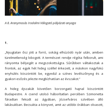
A 8. Aranymosás Irodalmi Válogató pályázati anyaga
*
1.
„Nyugtalan ősz jött a forró, sokáig elhúzódó nyár után, amiben
türelmetlenség lobogott. A természet rendje régóta felborult, ami
rányomta bélyegét a megszokottságra. Sűrűbben váltakoztak a
frontok, az egyik hét hideg széllel érkezett, a másikon nagyfokú
enyhülés köszöntött be, egyedül a színes levélszőnyeg és a
gyakori esőzés jelezte megbízhatóan az évszakot.”
A hideg éjszakát követően borzongató hajnal köszöntött
Budapestre. A csend utolsó háborítatlan percében Szimonetta
fáradtan feküdt az ágyában, Józsefváros szívében álló
lakásukban. Becsukta a könyvet, amit az utóbbi órákban olvasott,