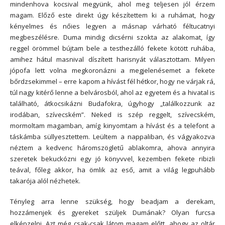
mindenhova kocsival megyünk, ahol meg teljesen jól érzem
magam. Előző este direkt úgy készítettem ki a ruhámat, hogy
kényelmes és nőies legyen a másnap várható féltucatnyi
megbeszélésre. Duma mindig dicsérni szokta az alakomat, így
reggel örömmel bújtam bele a testhezálló fekete kötött ruhába,
amihez hátul masnival díszített harisnyát választottam. Milyen
jópofa lett volna megkoronázni a megjelenésemet a fekete
bőrdzsekimmel – erre kapom a hívást fél hétkor, hogy ne várjak rá,
túl nagy kitérő lenne a belvárosból, ahol az egyetem és a hivatal is
található, átkocsikázni Budafokra, úgyhogy „találkozzunk az
irodában, szívecském”. Neked is szép reggelt, szívecském,
mormoltam magamban, amíg kinyomtam a hívást és a telefont a
táskámba süllyesztettem. Leültem a nappaliban, és vágyakozva
néztem a kedvenc háromszögletű ablakomra, ahova annyira
szeretek bekuckózni egy jó könyvvel, kezemben fekete ribizli
teával, főleg akkor, ha ömlik az eső, amit a világ legpuhább
takarója alól nézhetek.
Tényleg arra lenne szükség, hogy beadjam a derekam,
hozzámenjek és gyereket szüljek Dumának? Olyan furcsa
elképzelni. Azt még csak-csak látom magam előtt, ahogy az oltár