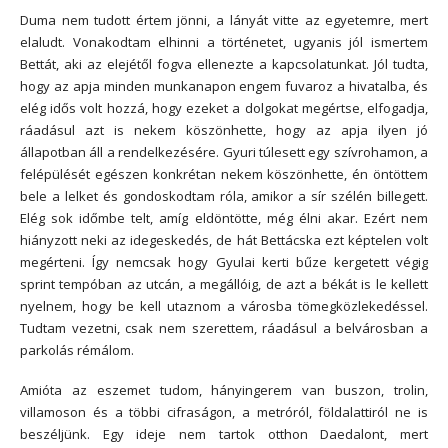
Duma nem tudott értem jönni, a lányát vitte az egyetemre, mert
elaludt. Vonakodtam elhinni a történetet, ugyanis jól ismertem
Bettát, aki az elejétől fogva ellenezte a kapcsolatunkat. Jól tudta,
hogy az apja minden munkanapon engem fuvaroz a hivatalba, és
elég idős volt hozzá, hogy ezeket a dolgokat megértse, elfogadja,
ráadásul azt is nekem köszönhette, hogy az apja ilyen jó
állapotban áll a rendelkezésére. Gyuri túlesett egy szívrohamon, a
felépülését egészen konkrétan nekem köszönhette, én öntöttem
bele a lelket és gondoskodtam róla, amikor a sír szélén billegett.
Elég sok időmbe telt, amíg eldöntötte, még élni akar. Ezért nem
hiányzott neki az idegeskedés, de hát Bettácska ezt képtelen volt
megérteni. Így nemcsak hogy Gyulai kerti bűze kergetett végig
sprint tempóban az utcán, a megállóig, de azt a békát is le kellett
nyelnem, hogy be kell utaznom a városba tömegközlekedéssel.
Tudtam vezetni, csak nem szerettem, ráadásul a belvárosban a
parkolás rémálom.
Amióta az eszemet tudom, hányingerem van buszon, trolin,
villamoson és a többi cifraságon, a metróról, földalattiról ne is
beszéljünk. Egy ideje nem tartok otthon Daedalont, mert