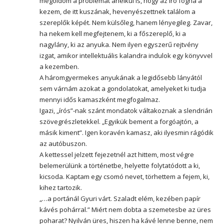
megoldom a problémát anélkül is, hogy az író fogná a
kezem, de itt kuszának, hevenyészettnek találom a
szereplők képét. Nem külsőleg, hanem lényegileg. Zavar,
ha nekem kell megfejtenem, ki a főszereplő, ki a
nagylány, ki az anyuka. Nem ilyen egyszerű rejtvény
izgat, amikor intellektuális kalandra indulok egy könyvvel
a kezemben.
A háromgyermekes anyukának a legidősebb lányától
sem várnám azokat a gondolatokat, amelyeket ki tudja
mennyi idős kamaszként megfogalmaz.
Igazi, „írós”-nak szánt mondatok váltakoznak a slendrián
szövegrészletekkel. „Egyikük bement a forgóajtón, a
másik kiment”. Igen koravén kamasz, aki ilyesmin rágódik
az autóbuszon.
A kettessel jelzett fejezetnél azt hittem, most végre
belemerülünk a történetbe, helyette folytatódott a ki,
kicsoda. Kaptam egy csomó nevet, törhettem a fejem, ki,
kihez tartozik.
„…a portánál Gyuri várt. Szaladt elém, kezében papír
kávés pohárral.” Miért nem dobta a szemetesbe az üres
poharat? Nyilván üres, hiszen ha kávé lenne benne, nem