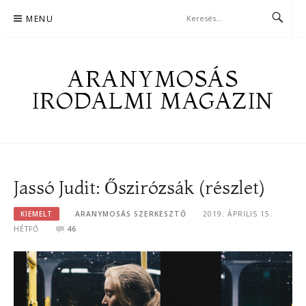
Skip
MENU
to
content
ARANYMOSÁS
IRODALMI MAGAZIN
Jassó Judit: Őszirózsák (részlet)
KIEMELT
ARANYMOSÁS SZERKESZTŐ
2019. ÁPRILIS 15.
HÉTFŐ
46