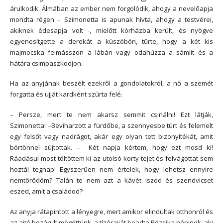
árulkodik. Álmában az ember nem forgolódik, ahogy a nevelőapja
mondta régen – Szimonetta is apunak hívta, ahogy a testvérei,
akiknek édesapja volt -, mielőtt kórházba került, és nyögve
egyenesítgette a derekát a küszöbön, tűrte, hogy a két kis
majmocska felmásszon a lábán vagy odahúzza a sámlit és a
hátára csimpaszkodjon.
Ha az anyjának beszélt ezekről a gondolatokról, a nő a szemét
forgatta és ujját kardként szúrta felé.
– Persze, mert te nem akarsz semmit csinálni! Ezt látják,
Szimonetta! –Beviharzott a fürdőbe, a szennyesbe túrt és felemelt
egy felsőt vagy nadrágot, akár egy olyan tett bizonyítékát, amit
börtönnel sújtottak. – Két napja kértem, hogy ezt mosd ki!
Ráadásul most töltöttem ki az utolsó korty tejet és felvágottat sem
hoztál tegnap! Egyszerűen nem értelek, hogy lehetsz ennyire
nemtörődöm? Talán te nem azt a kávét iszod és szendvicset
eszed, amit a családod?
Az anyja rátapintott a lényegre, mert amikor elindultak otthonról és
az ajtó bezárult mögöttünk, a tízóraiját beadta Rózsika néninek, aki