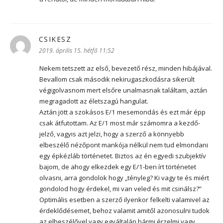
CSIKESZ
szerint:
2019. április 15. hétfő 11:52
Nekem tetszett az első, bevezető rész, minden hibájával.
Bevallom csak második nekirugaszkodásra sikerült
végigolvasnom mert elsőre unalmasnak találtam, aztán
megragadott az életszagú hangulat.
Aztán jött a szokásos E/1 mesemondás és ezt már épp
csak átfutottam. Az E/1 most már számomra a kezdő-
jelző, vagyis azt jelzi, hogy a szerző a könnyebb
elbeszélő nézőpont mankója nélkül nem tud elmondani
egy épkézláb történetet. Biztos az én egyedi szubjektív
bajom, de ahogy elkezdek egy E/1-ben írt történetet
olvasni, arra gondolok hogy „tényleg? Ki vagy te és miért
gondolod hogy érdekel, mi van veled és mit csinálsz?”
Optimális esetben a szerző ilyenkor felkelti valamivel az
érdeklődésemet, behoz valamit amitől azonosulni tudok
az elbeszélővel vagy egyáltalán bármi érzelmi vagy