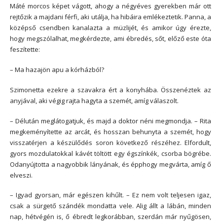
Máté morcos képet vágott, ahogy a négyéves gyerekben már ott
rejtőzik a majdani férfi, aki utálja, ha hibáira emlékeztetik. Panna, a
középső csendben kanalazta a müzlijét, és amikor úgy érezte,
hogy megszólalhat, megkérdezte, ami ébredés, sőt, előző este óta
feszítette:
– Ma hazajön apu a kórházból?
Szimonetta ezekre a szavakra ért a konyhába. Összenéztek az
anyjával, aki végig rajta hagyta a szemét, amíg válaszolt.
– Délután meglátogatjuk, és majd a doktor néni megmondja. – Rita
megkeményítette az arcát, és hosszan behunyta a szemét, hogy
visszatérjen a készülődés soron következő részéhez. Elfordult,
gyors mozdulatokkal kávét töltött egy égszínkék, csorba bögrébe.
Odanyújtotta a nagyobbik lányának, és épphogy megvárta, amíg ő
elveszi.
– Igyad gyorsan, már egészen kihűlt. – Ez nem volt teljesen igaz,
csak a sürgető szándék mondatta vele. Alig állt a lábán, minden
nap, hétvégén is, ő ébredt legkorábban, szerdán már nyűgösen,