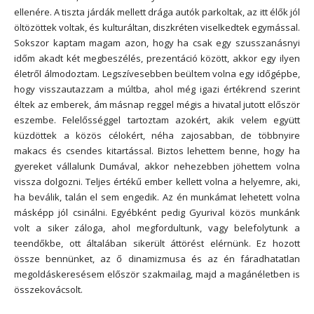
ellenére. A tiszta járdák mellett drága autók parkoltak, az itt élők jól
öltözöttek voltak, és kulturáltan, diszkréten viselkedtek egymással.
Sokszor kaptam magam azon, hogy ha csak egy szusszanásnyi
időm akadt két megbeszélés, prezentáció között, akkor egy ilyen
életről álmodoztam. Legszívesebben beültem volna egy időgépbe,
hogy visszautazzam a múltba, ahol még igazi értékrend szerint
éltek az emberek, ám másnap reggel mégis a hivatal jutott először
eszembe. Felelősséggel tartoztam azokért, akik velem együtt
küzdöttek a közös célokért, néha zajosabban, de többnyire
makacs és csendes kitartással. Biztos lehettem benne, hogy ha
gyereket vállalunk Dumával, akkor nehezebben jöhettem volna
vissza dolgozni. Teljes értékű ember kellett volna a helyemre, aki,
ha beválik, talán el sem engedik. Az én munkámat lehetett volna
másképp jól csinálni. Egyébként pedig Gyurival közös munkánk
volt a siker záloga, ahol megfordultunk, vagy belefolytunk a
teendőkbe, ott általában sikerült áttörést elérnünk. Ez hozott
össze bennünket, az ő dinamizmusa és az én fáradhatatlan
megoldáskeresésem először szakmailag, majd a magánéletben is
összekovácsolt.