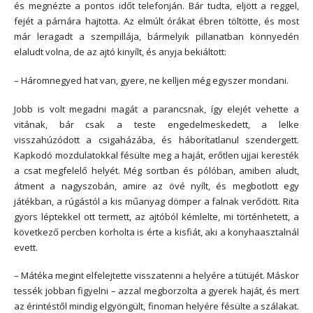
és megnézte a pontos időt telefonján. Bár tudta, eljött a reggel,
fejét a párnára hajtotta. Az elmúlt órákat ébren töltötte, és most
már leragadt a szempillája, bármelyik pillanatban könnyedén
elaludt volna, de az ajtó kinyílt, és anyja bekiáltott:
– Háromnegyed hat van, gyere, ne kelljen még egyszer mondani.
Jobb is volt megadni magát a parancsnak, így elejét vehette a
vitának, bár csak a teste engedelmeskedett, a lelke
visszahúzódott a csigaházába, és háborítatlanul szendergett.
Kapkodó mozdulatokkal fésülte meg a haját, erőtlen ujjai keresték
a csat megfelelő helyét. Még sortban és pólóban, amiben aludt,
átment a nagyszobán, amire az övé nyílt, és megbotlott egy
játékban, a rúgástól a kis műanyag dömper a falnak verődött. Rita
gyors léptekkel ott termett, az ajtóból kémlelte, mi történhetett, a
következő percben korholta is érte a kisfiát, aki a konyhaasztalnál
evett.
– Mátéka megint elfelejtette visszatenni a helyére a tütüjét. Máskor
tessék jobban figyelni – azzal megborzolta a gyerek haját, és mert
az érintéstől mindig elgyöngült, finoman helyére fésülte a szálakat.