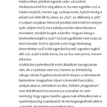
határozókat, jelzőket egymás után, vesszővel
elválasztva kell írni még akkor is, ha nem egyetlen szó a
határozó/jelző, hanem egy szókapcsolat. A jelző mindig a
jelzett szó előtt áll! Az alany az „ősz”, az állítmány a „jött”.
A szépen sorjában felsorolt jelzőket előre kell írni (milyen
nyár, milyen ősz?). Ha szabályszerűen átrendezem a
mondatot, mindjárt kiugrik a kérdés: Hogyan lobog a
türelmetlenségtől a nyár? Szóval egyáltalán nem szép az
első mondat. Arról is ejtsünk szót, hogy ritmikailag
kimondottan csúf a két egymást követő, egyetlen tagból
álló szó, ezért szebb lenne, ha az ősz nem jönne, hanem
érkezne.
A bétázásra jelentkezők ezért általában haragszanak
rám, de a nyelvtan nem vicc, hanem az érthetőség
záloga. Iskolai fogalmazásoknál érvényes a némettanár
kijelentése: magyarban olyan szórendet használsz,
amilyet akarsz, németben ez tilos. Íróként „magyarban”
sem dobálhatod összevissza a szavakat. Az sem
mentség, hogy egyes kiadók ugyancsak elfeledkeznek a
nyelvhelyesség szabályairól. Itt-ott megengedhető eltérni
a rendtől, de minden mondatban hiba.