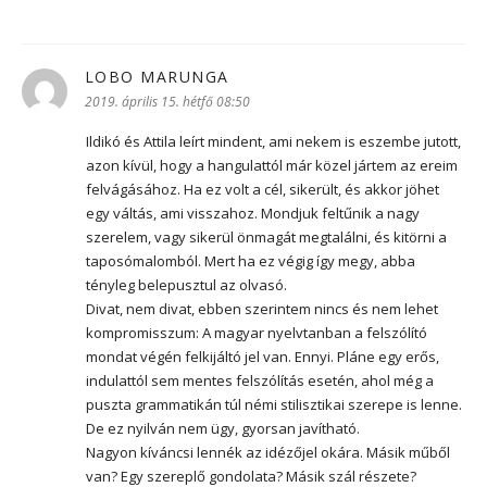
LOBO MARUNGA
szerint:
2019. április 15. hétfő 08:50
Ildikó és Attila leírt mindent, ami nekem is eszembe jutott,
azon kívül, hogy a hangulattól már közel jártem az ereim
felvágásához. Ha ez volt a cél, sikerült, és akkor jöhet
egy váltás, ami visszahoz. Mondjuk feltűnik a nagy
szerelem, vagy sikerül önmagát megtalálni, és kitörni a
taposómalomból. Mert ha ez végig így megy, abba
tényleg belepusztul az olvasó.
Divat, nem divat, ebben szerintem nincs és nem lehet
kompromisszum: A magyar nyelvtanban a felszólító
mondat végén felkijáltó jel van. Ennyi. Pláne egy erős,
indulattól sem mentes felszólítás esetén, ahol még a
puszta grammatikán túl némi stilisztikai szerepe is lenne.
De ez nyilván nem ügy, gyorsan javítható.
Nagyon kíváncsi lennék az idézőjel okára. Másik műből
van? Egy szereplő gondolata? Másik szál részete?