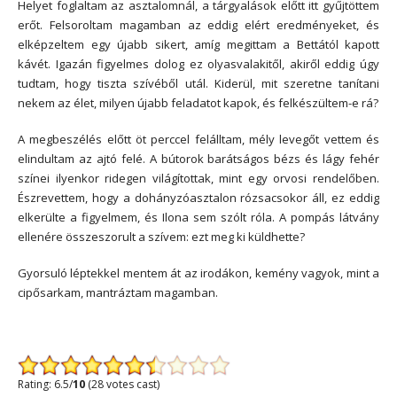
Helyet foglaltam az asztalomnál, a tárgyalások előtt itt gyűjtöttem
erőt. Felsoroltam magamban az eddig elért eredményeket, és
elképzeltem egy újabb sikert, amíg megittam a Bettától kapott
kávét. Igazán figyelmes dolog ez olyasvalakitől, akiről eddig úgy
tudtam, hogy tiszta szívéből utál. Kiderül, mit szeretne tanítani
nekem az élet, milyen újabb feladatot kapok, és felkészültem-e rá?
A megbeszélés előtt öt perccel felálltam, mély levegőt vettem és
elindultam az ajtó felé. A bútorok barátságos bézs és lágy fehér
színei ilyenkor ridegen világítottak, mint egy orvosi rendelőben.
Észrevettem, hogy a dohányzóasztalon rózsacsokor áll, ez eddig
elkerülte a figyelmem, és Ilona sem szólt róla. A pompás látvány
ellenére összeszorult a szívem: ezt meg ki küldhette?
Gyorsuló léptekkel mentem át az irodákon, kemény vagyok, mint a
cipősarkam, mantráztam magamban.
*
Rating: 6.5/
10
(28 votes cast)