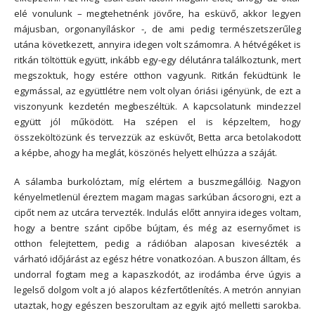
elé vonulunk – megtehetnénk jövőre, ha esküvő, akkor legyen
májusban, orgonanyíláskor -, de ami pedig természetszerűleg
utána következett, annyira idegen volt számomra. A hétvégéket is
ritkán töltöttük együtt, inkább egy-egy délutánra találkoztunk, mert
megszoktuk, hogy estére otthon vagyunk. Ritkán feküdtünk le
egymással, az együttlétre nem volt olyan óriási igényünk, de ezt a
viszonyunk kezdetén megbeszéltük. A kapcsolatunk mindezzel
együtt jól működött. Ha szépen el is képzeltem, hogy
összeköltözünk és tervezzük az esküvőt, Betta arca betolakodott
a képbe, ahogy ha meglát, köszönés helyett elhúzza a száját.
A sálamba burkolóztam, míg elértem a buszmegállóig. Nagyon
kényelmetlenül éreztem magam magas sarkúban ácsorogni, ezt a
cipőt nem az utcára tervezték. Indulás előtt annyira ideges voltam,
hogy a bentre szánt cipőbe bújtam, és még az esernyőmet is
otthon felejtettem, pedig a rádióban alaposan kivesézték a
várható időjárást az egész hétre vonatkozóan. A buszon álltam, és
undorral fogtam meg a kapaszkodót, az irodámba érve úgyis a
legelső dolgom volt a jó alapos kézfertőtlenítés. A metrón annyian
utaztak, hogy egészen beszorultam az egyik ajtó melletti sarokba.