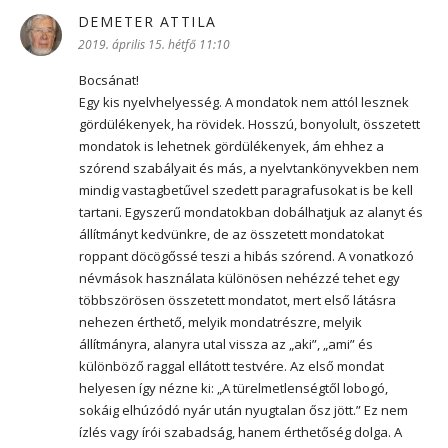
DEMETER ATTILA
szerint:
2019. április 15. hétfő 11:10
Bocsánat!
Egy kis nyelvhelyesség. A mondatok nem attól lesznek
gördülékenyek, ha rövidek. Hosszú, bonyolult, összetett
mondatok is lehetnek gördülékenyek, ám ehhez a
szórend szabályait és más, a nyelvtankönyvekben nem
mindig vastagbetűvel szedett paragrafusokat is be kell
tartani. Egyszerű mondatokban dobálhatjuk az alanyt és
állítmányt kedvünkre, de az összetett mondatokat
roppant döcögőssé teszi a hibás szórend. A vonatkozó
névmások használata különösen nehézzé tehet egy
többszörösen összetett mondatot, mert első látásra
nehezen érthető, melyik mondatrészre, melyik
állítmányra, alanyra utal vissza az „aki”, „ami” és
különböző raggal ellátott testvére. Az első mondat
helyesen így nézne ki: „A türelmetlenségtől lobogó,
sokáig elhúzódó nyár után nyugtalan ősz jött.” Ez nem
ízlés vagy írói szabadság, hanem érthetőség dolga. A