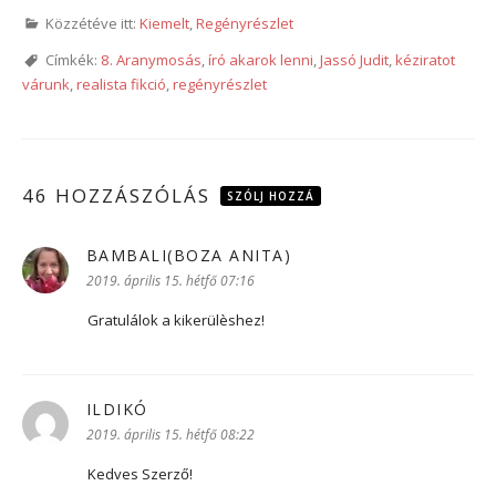
Közzétéve itt:
Kiemelt
,
Regényrészlet
Címkék:
8. Aranymosás
,
író akarok lenni
,
Jassó Judit
,
kéziratot
várunk
,
realista fikció
,
regényrészlet
46 HOZZÁSZÓLÁS
SZÓLJ HOZZÁ
BAMBALI(BOZA ANITA)
szerint:
2019. április 15. hétfő 07:16
Gratulálok a kikerülèshez!
ILDIKÓ
szerint:
2019. április 15. hétfő 08:22
Kedves Szerző!