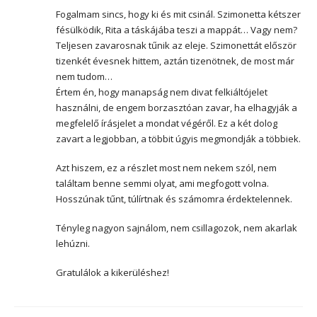
Fogalmam sincs, hogy ki és mit csinál. Szimonetta kétszer
fésülködik, Rita a táskájába teszi a mappát… Vagy nem?
Teljesen zavarosnak tűnik az eleje. Szimonettát először
tizenkét évesnek hittem, aztán tizenötnek, de most már
nem tudom…
Értem én, hogy manapság nem divat felkiáltójelet
használni, de engem borzasztóan zavar, ha elhagyják a
megfelelő írásjelet a mondat végéről. Ez a két dolog
zavart a legjobban, a többit úgyis megmondják a többiek.
Azt hiszem, ez a részlet most nem nekem szól, nem
találtam benne semmi olyat, ami megfogott volna.
Hosszúnak tűnt, túlírtnak és számomra érdektelennek.
Tényleg nagyon sajnálom, nem csillagozok, nem akarlak
lehúzni.
Gratulálok a kikerüléshez!