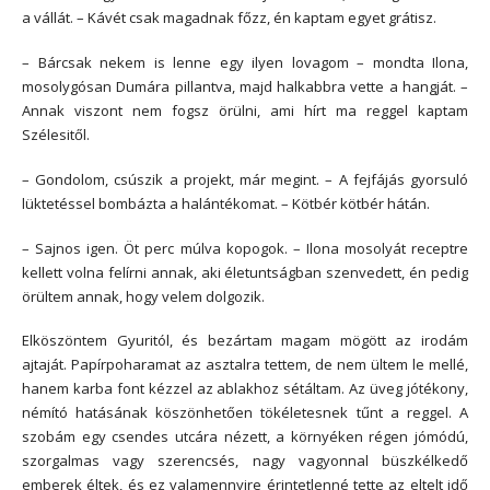
a vállát. – Kávét csak magadnak főzz, én kaptam egyet grátisz.
– Bárcsak nekem is lenne egy ilyen lovagom – mondta Ilona,
mosolygósan Dumára pillantva, majd halkabbra vette a hangját. –
Annak viszont nem fogsz örülni, ami hírt ma reggel kaptam
Szélesitől.
– Gondolom, csúszik a projekt, már megint. – A fejfájás gyorsuló
lüktetéssel bombázta a halántékomat. – Kötbér kötbér hátán.
– Sajnos igen. Öt perc múlva kopogok. – Ilona mosolyát receptre
kellett volna felírni annak, aki életuntságban szenvedett, én pedig
örültem annak, hogy velem dolgozik.
Elköszöntem Gyuritól, és bezártam magam mögött az irodám
ajtaját. Papírpoharamat az asztalra tettem, de nem ültem le mellé,
hanem karba font kézzel az ablakhoz sétáltam. Az üveg jótékony,
némító hatásának köszönhetően tökéletesnek tűnt a reggel. A
szobám egy csendes utcára nézett, a környéken régen jómódú,
szorgalmas vagy szerencsés, nagy vagyonnal büszkélkedő
emberek éltek, és ez valamennyire érintetlenné tette az eltelt idő