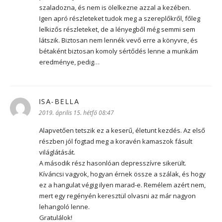
szaladozna, és nem is ölelkezne azzal a kezében.
Igen apró részleteket tudok meg a szereplőkről, főleg
lelkizős részleteket, de a lényegből még semmi sem
látszik. Biztosan nem lennék vevő erre a könyvre, és
bétaként biztosan komoly sértődés lenne a munkám
eredménye, pedig…
ISA-BELLA
szerint:
2019. április 15. hétfő 08:47
Alapvetően tetszik ez a keserű, életunt kezdés. Az első
részben jól fogtad meg a koravén kamaszok fásult
világlátását.
A második rész hasonlóan depresszívre sikerült.
Kíváncsi vagyok, hogyan érnek össze a szálak, és hogy
ez a hangulat végig ilyen marad-e. Remélem azért nem,
mert egy regényén keresztül olvasni az már nagyon
lehangoló lenne.
Gratulálok!